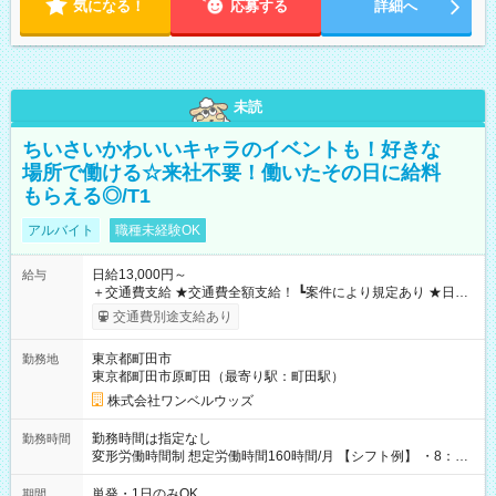
気になる！
応募する
詳細へ
未読
ちいさいかわいいキャラのイベントも！好きな
場所で働ける☆来社不要！働いたその日に給料
もらえる◎/T1
アルバイト
職種未経験OK
日給13,000円～
給与
＋交通費支給 ★交通費全額支給！ ┗案件により規定あり ★日払
いOK！（規定あり） ┗働いたその日に現金GET♪ お仕事後はコ
交通費別途支給あり
ンビニATMから 日払い分を引き落とせます！ 【試用期間】試
用期間なし
東京都町田市
勤務地
東京都町田市原町田（最寄り駅：町田駅）
株式会社ワンベルウッズ
勤務時間は指定なし
勤務時間
変形労働時間制 想定労働時間160時間/月 【シフト例】 ・8：00
～21：00
単発・1日のみOK
期間