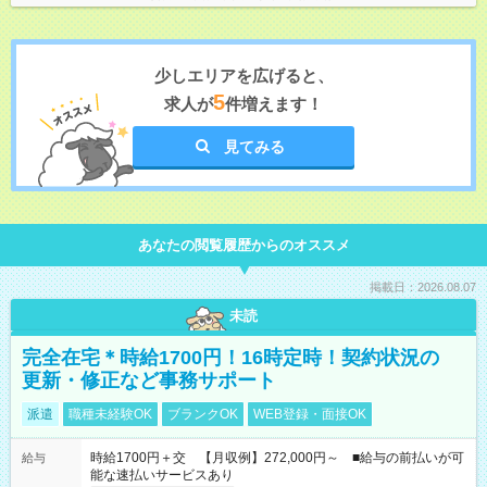
少しエリアを広げると、
5
求人が
件増えます！
見てみる
あなたの閲覧履歴からのオススメ
掲載日：2026.08.07
未読
完全在宅＊時給1700円！16時定時！契約状況の
更新・修正など事務サポート
派遣
職種未経験OK
ブランクOK
WEB登録・面接OK
時給1700円＋交 【月収例】272,000円～ ■給与の前払いが可
給与
能な速払いサービスあり