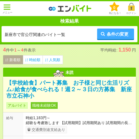
0
メニュー
気になる！
ログイン
検索結果
条件の変更
新座市で官公庁関連のバイト一覧
4
1,150
件中
1
～
4
件表示
平均時給:
円
新着順
時給順
人気順
未読
【学校給食】パート募集 お子様と同じ生活リズ
ム♪給食が食べられる！週２～３日の方募集 新座
市立石神小
アルバイト
職種未経験OK
時給1,183円～
給与
経験を考慮致します 【試用期間】試用期間あり 試用期間の長
さ：2ヶ月 雇用形態、給与は本採用時と同じです。
交通費別途支給あり