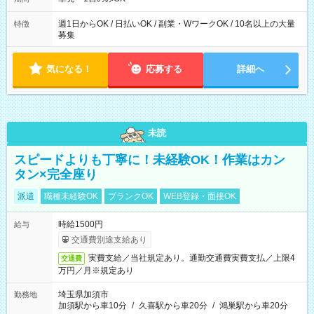
週1日からOK / 日払いOK / 副業・WワークOK / 10名以上の大量
特徴
募集
気になる！
応募する
詳細へ
未読
スピードよりも丁寧に！未経験OK！作業はカン
タン×完全座り
派遣
職種未経験OK
ブランクOK
WEB登録・面接OK
時給1500円
給与
交通費別途支給あり
実費支給／当社規定あり。通勤交通費実費支払／上限4
交通費
万円／月※規定あり
埼玉県加須市
勤務地
加須駅から車10分
/
久喜駅から車20分
/
鴻巣駅から車20分