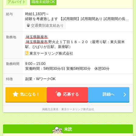
アルバイト
職種未経験OK
時給1,183円～
給与
経験を考慮致します 【試用期間】試用期間あり 試用期間の長
さ：2ヶ月 雇用形態、給与は本採用時と同じです。
交通費別途支給あり
埼玉県新座市
勤務地
埼玉県新座市
野火止１丁目１８－２０（最寄り駅：東久留米
駅、ひばりが丘駅、新座駅）
東京ケータリング株式会社
9:00～15:00
勤務時間
実働時間：5時間30分/日 実働5時間30分 休憩30分
副業・WワークOK
特徴
気になる！
応募する
詳細へ
掲載元企業名
東京ケータリング株式会社
未読