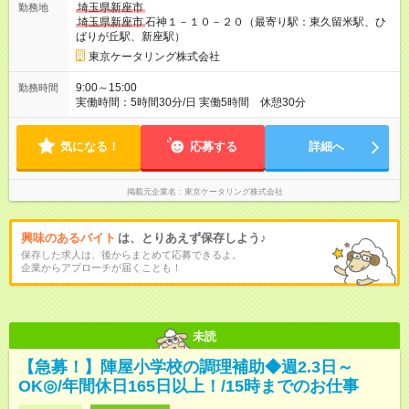
埼玉県新座市
勤務地
埼玉県新座市
石神１－１０－２０（最寄り駅：東久留米駅、ひ
ばりが丘駅、新座駅）
東京ケータリング株式会社
9:00～15:00
勤務時間
実働時間：5時間30分/日 実働5時間 休憩30分
気になる！
応募する
詳細へ
掲載元企業名
東京ケータリング株式会社
興味のあるバイト
は、とりあえず保存しよう♪
保存した求人は、後からまとめて応募できるよ。
企業からアプローチが届くことも！
未読
【急募！】陣屋小学校の調理補助◆週2.3日～
OK◎/年間休日165日以上！/15時までのお仕事