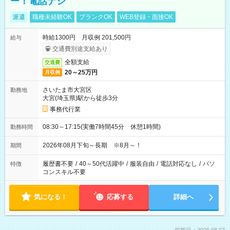
ー！電話ナシ
派遣
職種未経験OK
ブランクOK
WEB登録・面接OK
時給1300円 月収例 201,500円
給与
交通費別途支給あり
全額支給
交通費
20～25万円
月収例
さいたま市大宮区
勤務地
大宮(埼玉県)駅から徒歩3分
事務代行業
08:30～17:15(実働7時間45分 休憩1時間)
勤務時間
2026年08月下旬～長期 ※8月～！
期間
履歴書不要
/
40～50代活躍中
/
服装自由
/
電話対応なし
/
パソ
特徴
コンスキル不要
気になる！
応募する
詳細へ