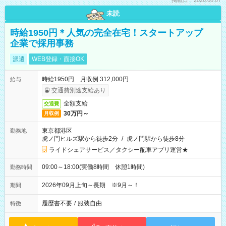
掲載日：2026.08.07
未読
時給1950円＊人気の完全在宅！スタートアップ
企業で採用事務
派遣
WEB登録・面接OK
時給1950円 月収例 312,000円
給与
交通費別途支給あり
全額支給
交通費
30万円～
月収例
東京都港区
勤務地
虎ノ門ヒルズ駅から徒歩2分
/
虎ノ門駅から徒歩8分
ライドシェアサービス／タクシー配車アプリ運営★
09:00～18:00(実働8時間 休憩1時間)
勤務時間
2026年09月上旬～長期 ※9月～！
期間
履歴書不要
/
服装自由
特徴