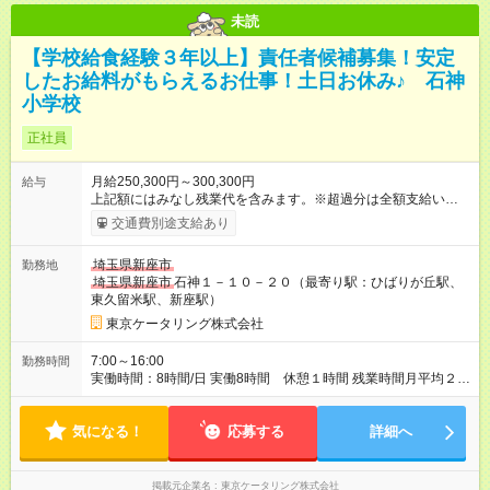
未読
【学校給食経験３年以上】責任者候補募集！安定
したお給料がもらえるお仕事！土日お休み♪ 石神
小学校
正社員
月給250,300円～300,300円
給与
上記額にはみなし残業代を含みます。※超過分は全額支給いたし
ます。 みなし残業代 56,800円 ～ 68,400円／月 みなし残業時
交通費別途支給あり
間 38時間 ～ 38.5時間／月 学校給食の経験年数や、前役職を考
慮して月給を決めます。 【試用期間】試用期間あり 試用期間の
埼玉県新座市
勤務地
長さ：3ヶ月 雇用形態、給与は本採用時と同じです。
埼玉県新座市
石神１－１０－２０（最寄り駅：ひばりが丘駅、
東久留米駅、新座駅）
東京ケータリング株式会社
7:00～16:00
勤務時間
実働時間：8時間/日 実働8時間 休憩１時間 残業時間月平均２０
時間程度です。
気になる！
応募する
詳細へ
掲載元企業名
東京ケータリング株式会社