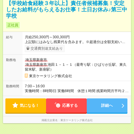
【学校給食経験３年以上】責任者候補募集！安定
したお給料がもらえるお仕事！土日お休み♪第三中
学校
正社員
月給250,300円～300,300円
給与
上記額にはみなし残業代を含みます。※超過分は全額支給いたし
ます。 みなし残業代 56,800円 ～ 68,400円／月 みなし残業時
交通費別途支給あり
間 38時間 ～ 38.5時間／月 学校給食の経験年数や、前役職を考
慮して月給を決めます。 【試用期間】試用期間あり 試用期間の
埼玉県新座市
勤務地
長さ：3ヶ月 雇用形態、給与は本採用時と同じです。
埼玉県新座市
池田１－１－１（最寄り駅：ひばりが丘駅、東久
留米駅、新座駅）
東京ケータリング株式会社
7:00～16:00
勤務時間
実働時間：8時間/日 実働8時間 休憩１時間 残業時間月平均２０
時間程度です。
気になる！
応募する
詳細へ
掲載元企業名
東京ケータリング株式会社