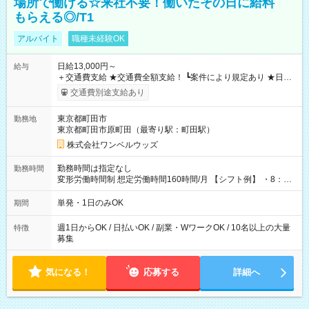
場所で働ける☆来社不要！働いたその日に給料
もらえる◎/T1
アルバイト
職種未経験OK
日給13,000円～
給与
＋交通費支給 ★交通費全額支給！ ┗案件により規定あり ★日払
いOK！（規定あり） ┗働いたその日に現金GET♪ お仕事後はコ
交通費別途支給あり
ンビニATMから 日払い分を引き落とせます！ 【試用期間】試
用期間なし
東京都町田市
勤務地
東京都町田市原町田（最寄り駅：町田駅）
株式会社ワンベルウッズ
勤務時間は指定なし
勤務時間
変形労働時間制 想定労働時間160時間/月 【シフト例】 ・8：00
～21：00
単発・1日のみOK
期間
週1日からOK / 日払いOK / 副業・WワークOK / 10名以上の大量
特徴
募集
気になる！
応募する
詳細へ