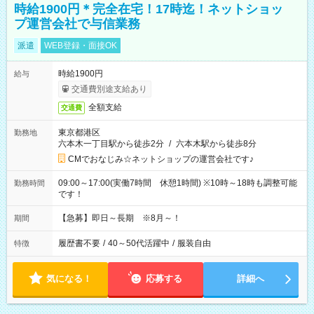
時給1900円＊完全在宅！17時迄！ネットショッ
プ運営会社で与信業務
派遣
WEB登録・面接OK
時給1900円
給与
交通費別途支給あり
全額支給
交通費
東京都港区
勤務地
六本木一丁目駅から徒歩2分
/
六本木駅から徒歩8分
CMでおなじみ☆ネットショップの運営会社です♪
09:00～17:00(実働7時間 休憩1時間) ※10時～18時も調整可能
勤務時間
です！
【急募】即日～長期 ※8月～！
期間
履歴書不要
/
40～50代活躍中
/
服装自由
特徴
気になる！
応募する
詳細へ