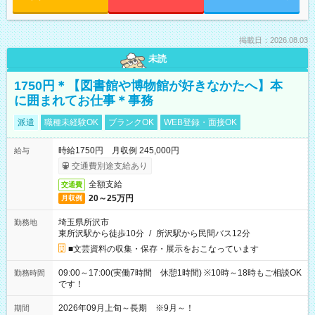
掲載日：2026.08.03
未読
1750円＊【図書館や博物館が好きなかたへ】本
に囲まれてお仕事＊事務
派遣
職種未経験OK
ブランクOK
WEB登録・面接OK
時給1750円 月収例 245,000円
給与
交通費別途支給あり
全額支給
交通費
20～25万円
月収例
埼玉県所沢市
勤務地
東所沢駅から徒歩10分
/
所沢駅から民間バス12分
■文芸資料の収集・保存・展示をおこなっています
09:00～17:00(実働7時間 休憩1時間) ※10時～18時もご相談OK
勤務時間
です！
2026年09月上旬～長期 ※9月～！
期間