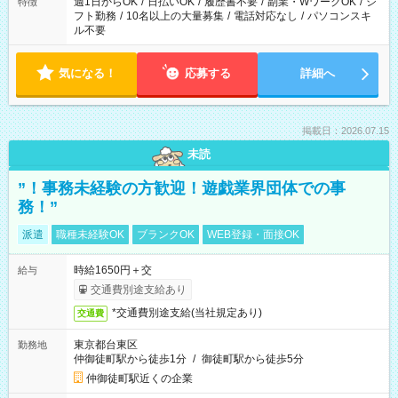
週1日からOK
/
日払いOK
/
履歴書不要
/
副業・WワークOK
/
シ
特徴
フト勤務
/
10名以上の大量募集
/
電話対応なし
/
パソコンスキ
ル不要
気になる！
応募する
詳細へ
掲載日：2026.07.15
未読
”！事務未経験の方歓迎！遊戯業界団体での事
務！”
派遣
職種未経験OK
ブランクOK
WEB登録・面接OK
時給1650円＋交
給与
交通費別途支給あり
*交通費別途支給(当社規定あり)
交通費
東京都台東区
勤務地
仲御徒町駅から徒歩1分
/
御徒町駅から徒歩5分
仲御徒町駅近くの企業