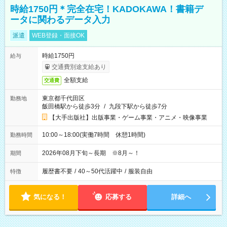
時給1750円＊完全在宅！KADOKAWA！書籍デ
ータに関わるデータ入力
派遣
WEB登録・面接OK
時給1750円
給与
交通費別途支給あり
全額支給
交通費
東京都千代田区
勤務地
飯田橋駅から徒歩3分
/
九段下駅から徒歩7分
【大手出版社】出版事業・ゲーム事業・アニメ・映像事業
10:00～18:00(実働7時間 休憩1時間)
勤務時間
2026年08月下旬～長期 ※8月～！
期間
履歴書不要
/
40～50代活躍中
/
服装自由
特徴
気になる！
応募する
詳細へ