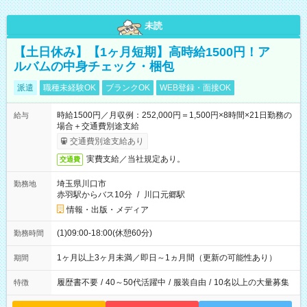
未読
【土日休み】【1ヶ月短期】高時給1500円！ア
ルバムの中身チェック・梱包
派遣
職種未経験OK
ブランクOK
WEB登録・面接OK
時給1500円／月収例：252,000円＝1,500円×8時間×21日勤務の
給与
場合＋交通費別途支給
交通費別途支給あり
実費支給／当社規定あり。
交通費
埼玉県川口市
勤務地
赤羽駅からバス10分
/
川口元郷駅
情報・出版・メディア
(1)09:00-18:00(休憩60分)
勤務時間
1ヶ月以上3ヶ月未満／即日～1ヵ月間（更新の可能性あり）
期間
履歴書不要
/
40～50代活躍中
/
服装自由
/
10名以上の大量募集
特徴