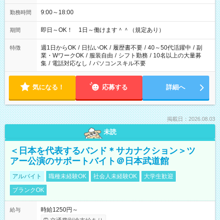
9:00～18:00
勤務時間
即日～OK！ 1日～働けます＾＾（規定あり）
期間
週1日からOK
/
日払いOK
/
履歴書不要
/
40～50代活躍中
/
副
特徴
業・WワークOK
/
服装自由
/
シフト勤務
/
10名以上の大量募
集
/
電話対応なし
/
パソコンスキル不要
気になる！
応募する
詳細へ
掲載日：2026.08.03
未読
＜日本を代表するバンド＊サカナクション＞ツ
アー公演のサポートバイト＠日本武道館
アルバイト
職種未経験OK
社会人未経験OK
大学生歓迎
ブランクOK
時給1250円～
給与