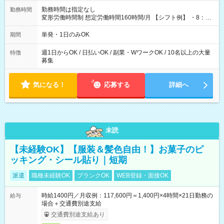
勤務時間は指定なし
勤務時間
変形労働時間制 想定労働時間160時間/月 【シフト例】 ・8：00
～21：00
単発・1日のみOK
期間
週1日からOK / 日払いOK / 副業・WワークOK / 10名以上の大量
特徴
募集
気になる！
応募する
詳細へ
未読
【未経験OK】【服装＆髪色自由！】お菓子のピ
ッキング・シール貼り｜短期
派遣
職種未経験OK
ブランクOK
WEB登録・面接OK
時給1400円／月収例：117,600円＝1,400円×4時間×21日勤務の
給与
場合＋交通費別途支給
交通費別途支給あり