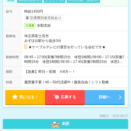
時給1450円
給与
交通費別途支給あり
全額支給
交通費
埼玉県富士見市
勤務地
みずほ台駅から徒歩3分
★ケーブルテレビの運営を行っている会社です★
08:45～17:00(実働7時間15分 休憩1時間) 09:00～17:15(実働7
勤務時間
時間15分 休憩1時間) 09:30～17:45(実働7時間15分 休憩1時
間) ※11:45～20:00：週1回程度遅番あります(在宅勤務OK) ※配
属チームにより
【急募】即日～長期 ※8月～！
期間
履歴書不要
/
40～50代活躍中
/
服装自由
/
シフト勤務
特徴
気になる！
応募する
詳細へ
掲載日：2026.08.07
未読