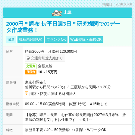
掲載日：2026.08.06
未読
2000円＊調布市/平日週3日＊研究機関でのデー
タ作成業務！
派遣
職種未経験OK
ブランクOK
WEB登録・面接OK
時給2000円 月収例 120,000円
給与
交通費別途支給あり
全額支給
交通費
10～15万円
月収例
東京都調布市
勤務地
仙川駅から民間バス20分
/
三鷹駅から民間バス20分
消防・防災に関する財団法人
09:00～15:00(実働5時間 休憩1時間) #15時まで
勤務時間
【急募】即日～長期 お仕事の最長期間は2027年3月末迄 派
期間
遣法の制限を受けるお仕事です ※8月～！
履歴書不要
/
40～50代活躍中
/
副業・WワークOK
特徴