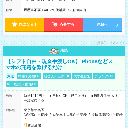
履歴書不要
/
40～50代活躍中
/
服装自由
特徴
気になる！
応募する
詳細へ
掲載日：2026.07.30
未読
【シフト自由・現金手渡しOK】iPhoneなどス
マホの充電を繋げるだけ！
派遣
職種未経験OK
社会人未経験OK
大学生歓迎
ブランクOK
WEB登録・面接OK
時給1414円～ ▼日払いOK（規定あり） ■初勤務手当あり
給与
※規定による
東京都新宿区
勤務地
新宿駅から徒歩
/
新宿三丁目駅から徒歩
/
高田馬場駅から徒歩
/
…
物流企業