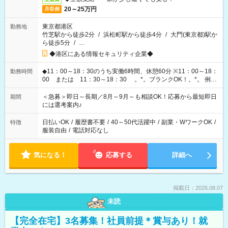
20～25万円
月収例
東京都港区
勤務地
竹芝駅から徒歩2分
/
浜松町駅から徒歩4分
/
大門(東京都)駅か
ら徒歩5分
/
…
◆港区にある情報セキュリティ企業◆
◆11：00～18：30のうち実働6時間、休憩60分 ※11：00～18：
勤務時間
00 または 11：30～18：30 。*。ブランクOK！。*。 例え
ば前職が、 在宅/財団法人/事務/コールセンター/受付/販売/カフェ
スタッフ スイーツ販売/ホテルフロント/化粧品販売/など 様々な
＜急募＞即日～長期／8月～9月～も相談OK！応募から最短即日
期間
業界から入社して活躍されています♪
には選考案内♪
日払いOK
/
履歴書不要
/
40～50代活躍中
/
副業・WワークOK
/
特徴
服装自由
/
電話対応なし
気になる！
応募する
詳細へ
掲載日：2026.08.07
未読
【完全在宅】3名募集！社員前提＊賞与あり！就