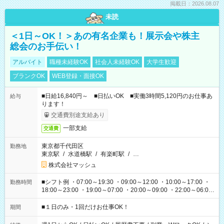
掲載日：2026.08.07
未読
＜1日～OK！＞あの有名企業も！展示会や株主
総会のお手伝い！
アルバイト
職種未経験OK
社会人未経験OK
大学生歓迎
ブランクOK
WEB登録・面接OK
■日給16,840円～ ■日払いOK ■実働3時間5,120円のお仕事あ
給与
ります！
交通費別途支給あり
一部支給
交通費
東京都千代田区
勤務地
東京駅
/
水道橋駅
/
有楽町駅
/
…
株式会社マッシュ
■シフト例 ・07:00～19:30 ・09:00～12:00 ・10:00～17:00 ・
勤務時間
18:00～23:00 ・19:00～07:00 ・20:00～09:00 ・22:00～06:00
etc ★最短で3時間で5,120円のお仕事から 15時間で2万円近く稼
げるお仕事も！ ご希望のお時間に合わせてご紹介！ ※シフトは
■１日のみ・1回だけお仕事OK！
期間
現場によって異なります。 ※勿論、休憩時間はあるのでご安心
ください！