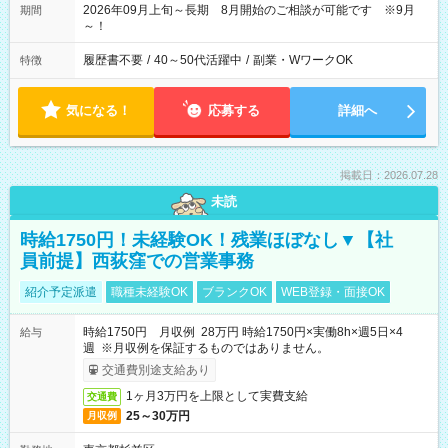
2026年09月上旬～長期 8月開始のご相談が可能です ※9月
期間
～！
履歴書不要
/
40～50代活躍中
/
副業・WワークOK
特徴
気になる！
応募する
詳細へ
掲載日：2026.07.28
未読
時給1750円！未経験OK！残業ほぼなし▼【社
員前提】西荻窪での営業事務
紹介予定派遣
職種未経験OK
ブランクOK
WEB登録・面接OK
時給1750円 月収例 28万円 時給1750円×実働8h×週5日×4
給与
週 ※月収例を保証するものではありません。
交通費別途支給あり
1ヶ月3万円を上限として実費支給
交通費
25～30万円
月収例