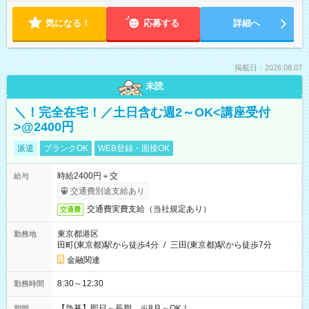
気になる！
応募する
詳細へ
掲載日：2026.08.07
未読
＼！完全在宅！／土日含む週2～OK<講座受付
>@2400円
派遣
ブランクOK
WEB登録・面接OK
時給2400円＋交
給与
交通費別途支給あり
交通費実費支給（当社規定あり）
交通費
東京都港区
勤務地
田町(東京都)駅から徒歩4分
/
三田(東京都)駅から徒歩7分
金融関連
8:30～12:30
勤務時間
【急募】即日～長期 ※8月～OK！
期間