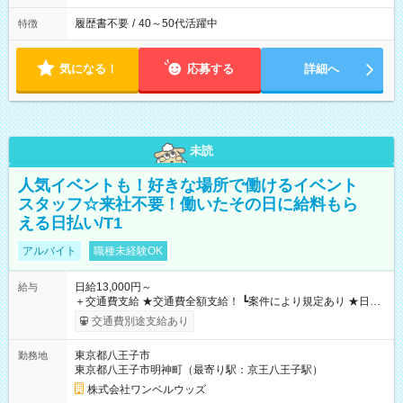
履歴書不要
/
40～50代活躍中
特徴
気になる！
応募する
詳細へ
未読
人気イベントも！好きな場所で働けるイベント
スタッフ☆来社不要！働いたその日に給料もら
える日払い/T1
アルバイト
職種未経験OK
日給13,000円～
給与
＋交通費支給 ★交通費全額支給！ ┗案件により規定あり ★日払
いOK！（規定あり） ┗働いたその日に現金GET♪ お仕事後はコ
交通費別途支給あり
ンビニATMから 日払い分を引き落とせます！ 【試用期間】試
用期間なし
東京都八王子市
勤務地
東京都八王子市明神町（最寄り駅：京王八王子駅）
株式会社ワンベルウッズ