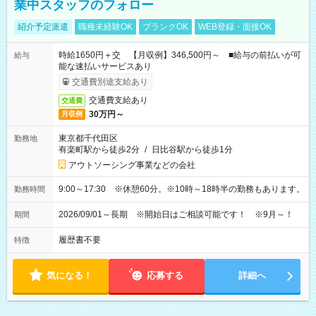
業中スタッフのフォロー
紹介予定派遣
職種未経験OK
ブランクOK
WEB登録・面接OK
時給1650円＋交 【月収例】346,500円～ ■給与の前払いが可
給与
能な速払いサービスあり
交通費別途支給あり
交通費支給あり
交通費
30万円～
月収例
東京都千代田区
勤務地
有楽町駅から徒歩2分
/
日比谷駅から徒歩1分
アウトソーシング事業などの会社
9:00～17:30 ※休憩60分。※10時～18時半の勤務もあります。
勤務時間
2026/09/01～長期 ※開始日はご相談可能です！ ※9月～！
期間
履歴書不要
特徴
気になる！
応募する
詳細へ