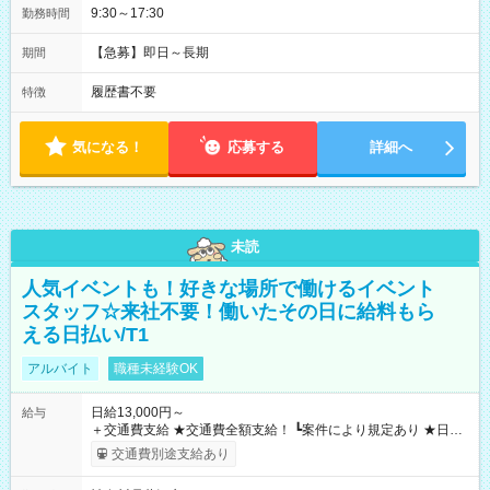
9:30～17:30
勤務時間
【急募】即日～長期
期間
履歴書不要
特徴
気になる！
応募する
詳細へ
未読
人気イベントも！好きな場所で働けるイベント
スタッフ☆来社不要！働いたその日に給料もら
える日払い/T1
アルバイト
職種未経験OK
日給13,000円～
給与
＋交通費支給 ★交通費全額支給！ ┗案件により規定あり ★日払
いOK！（規定あり） ┗働いたその日に現金GET♪ お仕事後はコ
交通費別途支給あり
ンビニATMから 日払い分を引き落とせます！ 【試用期間】試
用期間なし