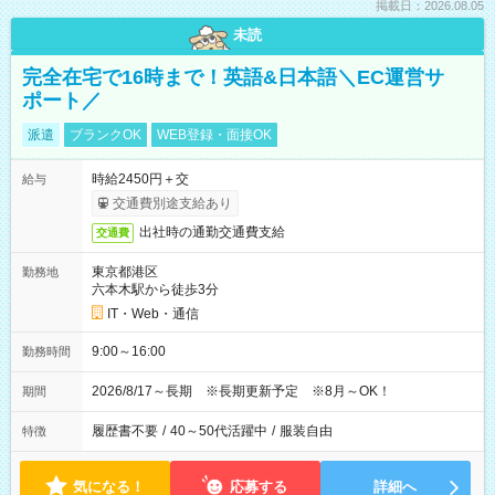
掲載日：2026.08.05
未読
完全在宅で16時まで！英語&日本語＼EC運営サ
ポート／
派遣
ブランクOK
WEB登録・面接OK
時給2450円＋交
給与
交通費別途支給あり
出社時の通勤交通費支給
交通費
東京都港区
勤務地
六本木駅から徒歩3分
IT・Web・通信
9:00～16:00
勤務時間
2026/8/17～長期 ※長期更新予定 ※8月～OK！
期間
履歴書不要
/
40～50代活躍中
/
服装自由
特徴
気になる！
応募する
詳細へ