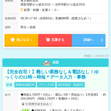
東京都杉並区
勤務地
西荻窪駅から徒歩15分
/
吉祥寺駅から徒歩20分
鉱業・鉄鋼・金属メ－カ－
08:30-17:30（休憩60分）実働8時間（残業少なめ！）
勤務時間
即日～長期
期間
気になる！
応募する
詳細へ
掲載日：2026.07.29
未読
【完全在宅！】難しい業務なし＆電話なし！ゆ
っくりの11時～時短＊データ入力・事務
派遣
職種未経験OK
ブランクOK
WEB登録・面接OK
◆時給1,700円＊日払い・週払いOK＊昇給あり♪【月収例】 ・約
給与
204,000円 （時給1,700円 × 実働6h × 20日）
交通費別途支給あり
◆全額支給 ＊家が少し遠くても安心！
交通費