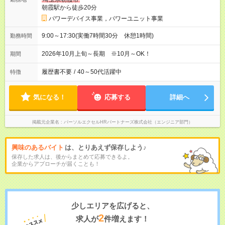
朝霞駅から徒歩20分
パワーデバイス事業，パワーユニット事業
9:00～17:30(実働7時間30分 休憩1時間)
勤務時間
2026年10月上旬～長期 ※10月～OK！
期間
履歴書不要
/
40～50代活躍中
特徴
気になる！
応募する
詳細へ
掲載元企業名
パーソルエクセルHRパートナーズ株式会社（エンジニア部門）
興味のあるバイト
は、とりあえず保存しよう♪
保存した求人は、後からまとめて応募できるよ。
企業からアプローチが届くことも！
少しエリアを広げると、
2
求人が
件増えます！