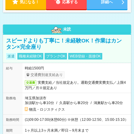
気になる！
応募する
詳細へ
未読
スピードよりも丁寧に！未経験OK！作業はカン
タン×完全座り
派遣
職種未経験OK
ブランクOK
WEB登録・面接OK
時給1500円
給与
交通費別途支給あり
実費支給／当社規定あり。通勤交通費実費支払／上限4
交通費
万円／月※規定あり
埼玉県加須市
勤務地
加須駅から車10分
/
久喜駅から車20分
/
鴻巣駅から車20分
物流・ロジスティクス
(1)09:00-17:00(休憩60分) ※休憩（12:00-12:50、15:00-15:10）
勤務時間
1ヶ月以上3ヶ月未満／即日～9月末まで
期間