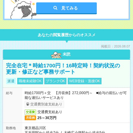
見てみる
あなたの閲覧履歴からのオススメ
掲載日：2026.08.07
未読
完全在宅＊時給1700円！16時定時！契約状況の
更新・修正など事務サポート
派遣
職種未経験OK
ブランクOK
WEB登録・面接OK
時給1700円＋交 【月収例】272,000円～ ■給与の前払いが可
給与
能な速払いサービスあり
交通費別途支給あり
交通費支給あり
交通費
25～30万円
月収例
東京都品川区
勤務地
五反田駅から徒歩7分
/
大崎広小路駅から徒歩5分