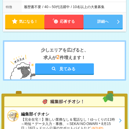
履歴書不要
/
40～50代活躍中
/
10名以上の大量募集
特徴
気になる！
応募する
詳細へ
少しエリアを広げると、
2
求人が
件増えます！
見てみる
編集部イチオシ
【完全在宅！】難しい業務なし＆電話なし！ゆっくりの11時
～時短＊データ入力・事務、＜SEKAI NO OWARI＊8月15
日・16日＞ドーム公演のサポートバイトなど
(8/7UP!)