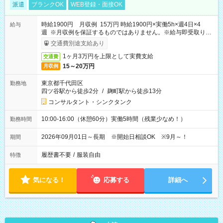
派遣
ブランクOK
WEB登録・面接OK
時給1900円 月収例 15万円 時給1900円×実働5h×週4日×4
給与
週 ※月収例を保証するものではありません。※給与即受取りサ
ービス利用可（利用条件有）
交通費別途支給あり
1ヶ月3万円を上限として実費支給
交通費
15～20万円
月収例
東京都千代田区
勤務地
四ツ谷駅から徒歩2分
/
麹町駅から徒歩13分
コンサルタント・シンクタンク
10:00-16:00（休憩60分）実働5時間（残業少なめ！）
勤務時間
2026年09月01日～長期 ※開始日相談OK ※9月～！
期間
履歴書不要
/
服装自由
特徴
気になる！
応募する
詳細へ