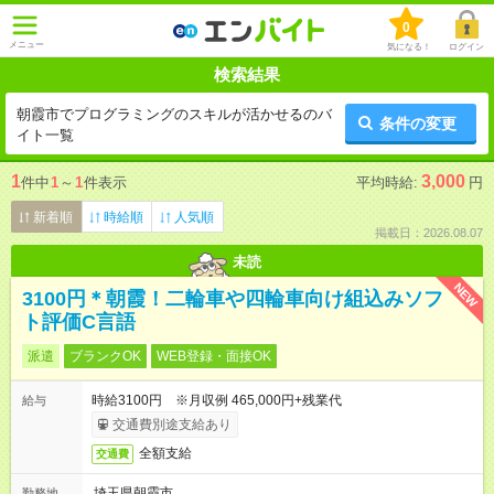
0
メニュー
気になる！
ログイン
検索結果
朝霞市でプログラミングのスキルが活かせるのバ
条件の変更
イト一覧
1
3,000
件中
1
～
1
件表示
平均時給:
円
新着順
時給順
人気順
掲載日：2026.08.07
未読
NEW
3100円＊朝霞！二輪車や四輪車向け組込みソフ
ト評価C言語
派遣
ブランクOK
WEB登録・面接OK
時給3100円 ※月収例 465,000円+残業代
給与
交通費別途支給あり
全額支給
交通費
埼玉県朝霞市
勤務地