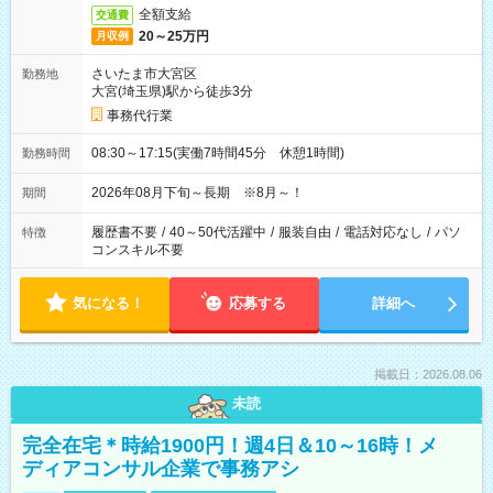
全額支給
交通費
20～25万円
月収例
さいたま市大宮区
勤務地
大宮(埼玉県)駅から徒歩3分
事務代行業
08:30～17:15(実働7時間45分 休憩1時間)
勤務時間
2026年08月下旬～長期 ※8月～！
期間
履歴書不要
/
40～50代活躍中
/
服装自由
/
電話対応なし
/
パソ
特徴
コンスキル不要
気になる！
応募する
詳細へ
掲載日：2026.08.06
未読
完全在宅＊時給1900円！週4日＆10～16時！メ
ディアコンサル企業で事務アシ