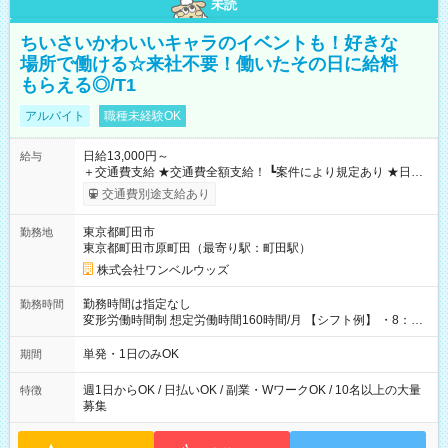
未読
ちいさいかわいいキャラのイベントも！好きな
場所で働ける☆来社不要！働いたその日に給料
もらえる◎/T1
アルバイト
職種未経験OK
日給13,000円～
給与
＋交通費支給 ★交通費全額支給！ ┗案件により規定あり ★日払
いOK！（規定あり） ┗働いたその日に現金GET♪ お仕事後はコ
交通費別途支給あり
ンビニATMから 日払い分を引き落とせます！ 【試用期間】試
用期間なし
東京都町田市
勤務地
東京都町田市原町田（最寄り駅：町田駅）
株式会社ワンベルウッズ
勤務時間は指定なし
勤務時間
変形労働時間制 想定労働時間160時間/月 【シフト例】 ・8：00
～21：00
単発・1日のみOK
期間
週1日からOK / 日払いOK / 副業・WワークOK / 10名以上の大量
特徴
募集