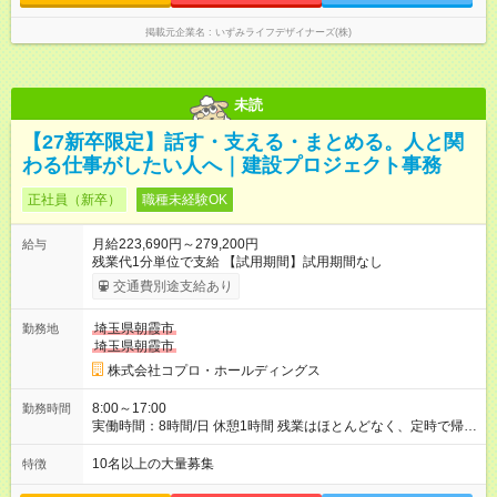
掲載元企業名
いずみライフデザイナーズ(株)
未読
【27新卒限定】話す・支える・まとめる。人と関
わる仕事がしたい人へ｜建設プロジェクト事務
正社員（新卒）
職種未経験OK
月給223,690円～279,200円
給与
残業代1分単位で支給 【試用期間】試用期間なし
交通費別途支給あり
埼玉県朝霞市
勤務地
埼玉県朝霞市
株式会社コプロ・ホールディングス
8:00～17:00
勤務時間
実働時間：8時間/日 休憩1時間 残業はほとんどなく、定時で帰れ
る日が多い働き方です。 毎日の業務は進捗管理や事務が中心な
ので、 「今日やるべき仕事」が終われば、自然と区切りをつけ
10名以上の大量募集
特徴
やすいのが特長。 突発的な対応も少なく、無理をさせない働き