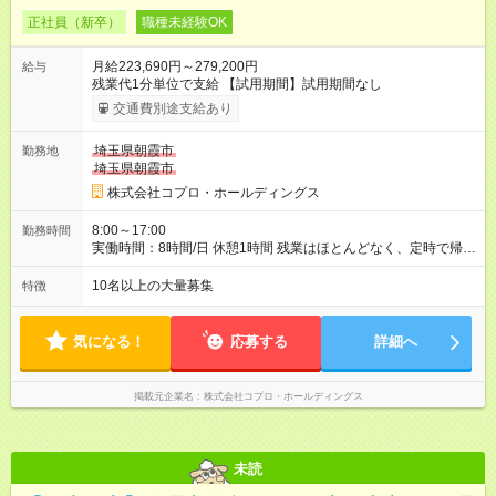
正社員（新卒）
職種未経験OK
月給223,690円～279,200円
給与
残業代1分単位で支給 【試用期間】試用期間なし
交通費別途支給あり
埼玉県朝霞市
勤務地
埼玉県朝霞市
株式会社コプロ・ホールディングス
8:00～17:00
勤務時間
実働時間：8時間/日 休憩1時間 残業はほとんどなく、定時で帰れ
る日が多い働き方です。 毎日の業務は進捗管理や事務が中心な
ので、 「今日やるべき仕事」が終われば、自然と区切りをつけ
10名以上の大量募集
特徴
やすいのが特長。 突発的な対応も少なく、無理をさせない働き
方を大切にしています。
気になる！
応募する
詳細へ
掲載元企業名
株式会社コプロ・ホールディングス
未読