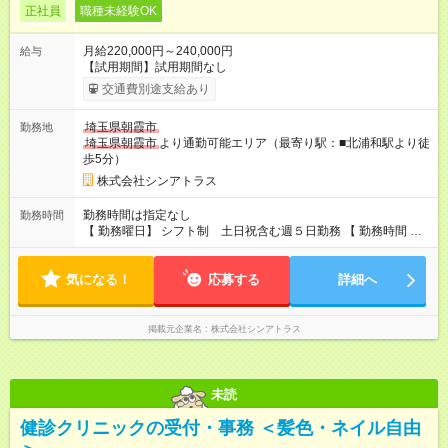
正社員
職種未経験OK
月給220,000円～240,000円
給与
【試用期間】試用期間なし
交通費別途支給あり
埼玉県朝霞市
勤務地
埼玉県朝霞市
より通勤可能エリア（最寄り駅：■北浦和駅より徒
歩5分）
株式会社シンアトラス
勤務時間は指定なし
勤務時間
【 勤務曜日】 シフト制 土日祝含む週５日勤務 【 勤務時間 】
・ 9：00～20：00（実働8h／休憩１h） ※残業ほとんどありま
せん（残業代支給）
気になる！
応募する
詳細へ
掲載元企業名
株式会社シンアトラス
未読
健診クリニックの受付・事務 ＜髪色・ネイル自由