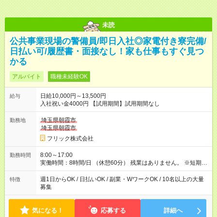
未読
公共事業現場の警備員/即日入社◎家電付き寮完備/
日払い可/履歴書・面接なし！家も仕事もすぐ見つ
かる
アルバイト
職種未経験OK
日給10,000円～13,500円
給与
入社祝い金4000円 【試用期間】試用期間なし
埼玉県朝霞市
勤務地
埼玉県朝霞市
フリック株式会社
8:00～17:00
勤務時間
実働時間：8時間/日 （休憩60分） 残業はありません。 ※短期の
募集は行っておりません。予めご了承くださいませ。
週1日からOK / 日払いOK / 副業・WワークOK / 10名以上の大量
特徴
募集
気になる！
応募する
詳細へ