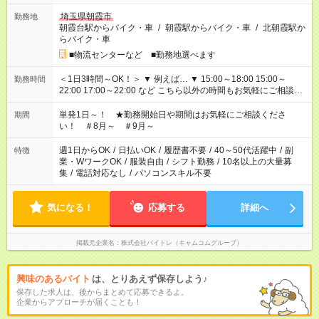
埼玉県朝霞市
勤務地
朝霞台駅からバイク・車
/
朝霞駅からバイク・車
/
北朝霞駅か
らバイク・車
■物流センターなど ■勤務地選べます
＜1日3時間～OK！＞ ▼ 例えば… ▼ 15:00～18:00 15:00～
勤務時間
22:00 17:00～22:00 など こちら以外の時間もお気軽にご相談く
ださい！
単発1日～！ ★勤務開始日や期間はお気軽にご相談くださ
期間
い！ ＃8月～ ＃9月～
週1日からOK
/
日払いOK
/
履歴書不要
/
40～50代活躍中
/
副
特徴
業・WワークOK
/
服装自由
/
シフト勤務
/
10名以上の大量募
集
/
電話対応なし
/
パソコンスキル不要
気になる！
応募する
詳細へ
掲載元企業名
株式会社バイトレ（キャムコムグループ）
興味のあるバイト
は、とりあえず保存しよう♪
保存した求人は、後からまとめて応募できるよ。
企業からアプローチが届くことも！