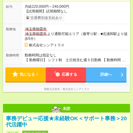
月給220,000円～240,000円
給与
【試用期間】試用期間なし
交通費別途支給あり
埼玉県朝霞市
勤務地
埼玉県朝霞市
より通勤可能エリア（最寄り駅：■北浦和駅より徒
歩5分）
株式会社シンアトラス
勤務時間は指定なし
勤務時間
【 勤務曜日】 シフト制 土日祝含む週５日勤務 【 勤務時間 】
・ 9：00～20：00（実働8h／休憩１h） ※残業ほとんどありま
せん（残業代支給）
気になる！
応募する
詳細へ
掲載元企業名
株式会社シンアトラス
未読
事務デビュー応援★未経験OK＜サポート事務＞20
代活躍中