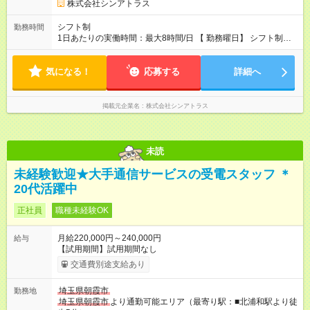
株式会社シンアトラス
シフト制
勤務時間
1日あたりの実働時間：最大8時間/日 【 勤務曜日】 シフト制
土日祝含む週５日勤務 ※希望休取得可能です 【 勤務時間 】
・ 9：45～20：00（実働8h／休憩1h） ※残業ほとんどありませ
気になる！
ん（残業代支給）
応募する
詳細へ
掲載元企業名
株式会社シンアトラス
未読
未経験歓迎★大手通信サービスの受電スタッフ ＊
20代活躍中
正社員
職種未経験OK
月給220,000円～240,000円
給与
【試用期間】試用期間なし
交通費別途支給あり
埼玉県朝霞市
勤務地
埼玉県朝霞市
より通勤可能エリア（最寄り駅：■北浦和駅より徒