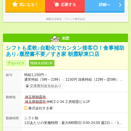
気になる！
応募する
詳細へ
掲載元企業名
フリック株式会社
未読
シフトも柔軟♪自動化でカンタン接客◎！食事補助
あり♪履歴書不要／すき家 朝霞駅東口店
アルバイト
職種未経験OK
時給1,150円～
給与
通常時給（5時～22時）：1230円 深夜時給（22時～翌5時）：
1563円 高校生時給：1150円 【特別手当】早朝手当（5：00-9：
交通費別途支給あり
00）時給+150円 【試用期間】試用期間あり 試用期間の長さ：1
ヶ月 雇用形態、給与は本採用時と同じです。 試用期間の実態は
埼玉県朝霞市
勤務地
30日（※条件変更なし）ですが、切り上げで一ヶ月とさせてい
埼玉県朝霞市
仲町2-2-34 工房朝霞ビル1F
ただきます。 研修制度あり：15時間(研修中も同時給）
株式会社すき家
シフト制
勤務時間
1日あたりの実働時間：最大8時間/日 0:00-24:00 週2日～・1日
2h～OK ＜シフト例＞ 〇朝帯 5:00-9:00 〇昼帯 9:00-14:00 〇午