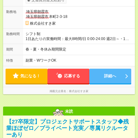
交通費別途支給あり
00）時給+150円 【試用期間】試用期間あり 試用期間の長さ：1
ヶ月 雇用形態、給与は本採用時と同じです。 試用期間の実態は
埼玉県朝霞市
勤務地
30日（※条件変更なし）ですが、切り上げで一ヶ月とさせてい
埼玉県朝霞市
本町2-3-18
ただきます。 研修制度あり：15時間(研修中も同時給）
株式会社すき家
シフト制
勤務時間
1日あたりの実働時間：最大8時間/日 0:00-24:00 週2日～・1日
2h～OK ＜シフト例＞ 〇朝帯 5:00-9:00 〇昼帯 9:00-14:00 〇午
後帯 14:00-18:00 〇夜帯 18:00-22:00 〇深夜帯 22:00-翌5:00 基
春・夏・冬休み期間限定
期間
本は固定シフトですが家庭の都合などイレギュラーには対応し
ます♪
副業・WワークOK
特徴
気になる！
応募する
詳細へ
掲載元企業名
株式会社すき家
未読
【27卒限定】プロジェクトサポートスタッフ◆残
業ほぼゼロ／プライベート充実／専属リクルータ
ーあり