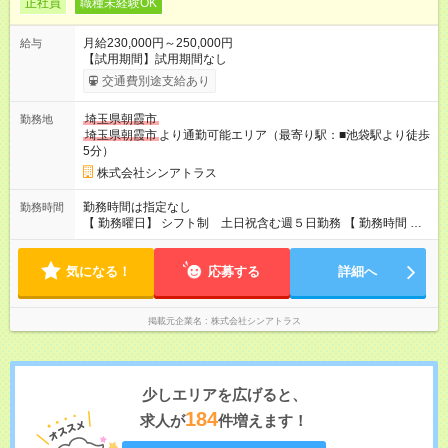
正社員
職種未経験OK
月給230,000円～250,000円
給与
【試用期間】試用期間なし
交通費別途支給あり
埼玉県朝霞市
勤務地
埼玉県朝霞市
より通勤可能エリア（最寄り駅：■池袋駅より徒歩
5分）
株式会社シンアトラス
勤務時間は指定なし
勤務時間
【 勤務曜日】 シフト制 土日祝含む週５日勤務 【 勤務時間 】
・ 9：00～20：00（実働8h／休憩１h） ※残業ほとんどありま
せん（残業代支給）
気になる！
応募する
詳細へ
掲載元企業名
株式会社シンアトラス
少しエリアを広げると、
184
求人が
件増えます！