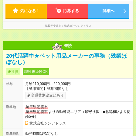
・ 9：00～20：00（実働8h／休憩１h） ※残業ほとんどありま
せん（残業代支給）
気になる！
応募する
詳細へ
掲載元企業名
株式会社シンアトラス
未読
20代活躍中★ペット用品メーカーの事務（残業ほ
ぼなし）
正社員
職種未経験OK
月給210,000円～220,000円
給与
【試用期間】試用期間なし
交通費別途支給あり
埼玉県朝霞市
勤務地
埼玉県朝霞市
より通勤可能エリア（最寄り駅：■北浦和駅より徒
歩5分）
株式会社シンアトラス
勤務時間は指定なし
勤務時間