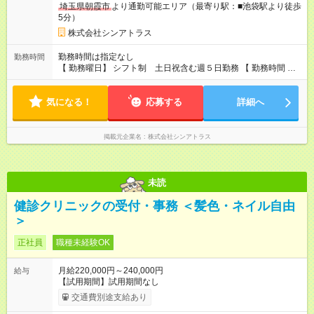
埼玉県朝霞市
より通勤可能エリア（最寄り駅：■池袋駅より徒歩
5分）
株式会社シンアトラス
勤務時間は指定なし
勤務時間
【 勤務曜日】 シフト制 土日祝含む週５日勤務 【 勤務時間 】
・ 9：00～20：00（実働8h／休憩１h） ※残業ほとんどありま
せん（残業代支給）
気になる！
応募する
詳細へ
掲載元企業名
株式会社シンアトラス
未読
健診クリニックの受付・事務 ＜髪色・ネイル自由
＞
正社員
職種未経験OK
月給220,000円～240,000円
給与
【試用期間】試用期間なし
交通費別途支給あり