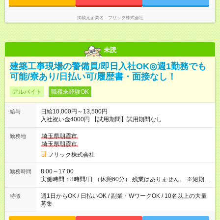
掲載元企業名
フリック株式会社
未読
建築工事現場の警備員/即日入社OK◎週1勤務でも
可能/寮あり/日払い可/履歴書・面接なし！
アルバイト
職種未経験OK
日給10,000円～13,500円
給与
入社祝い金4000円 【試用期間】試用期間なし
埼玉県朝霞市
勤務地
埼玉県朝霞市
フリック株式会社
8:00～17:00
勤務時間
実働時間：8時間/日 （休憩60分） 残業はありません。 ※短期の
募集は行っておりません。予めご了承くださいませ。
週1日からOK / 日払いOK / 副業・WワークOK / 10名以上の大量
特徴
募集