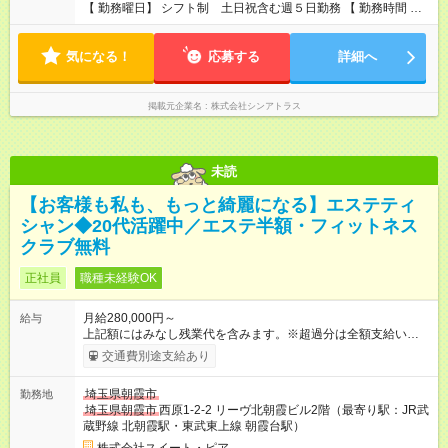
【 勤務曜日】 シフト制 土日祝含む週５日勤務 【 勤務時間 】
・ 9：00～20：00（実働8h／休憩１h） ※残業ほとんどありま
せん（残業代支給）
気になる！
応募する
詳細へ
掲載元企業名
株式会社シンアトラス
未読
【お客様も私も、もっと綺麗になる】エステティ
シャン◆20代活躍中／エステ半額・フィットネス
クラブ無料
正社員
職種未経験OK
月給280,000円～
給与
上記額にはみなし残業代を含みます。※超過分は全額支給いたし
ます。 みなし残業代 60,546円／月 みなし残業時間 39.4時間／
交通費別途支給あり
月 ～選べる勤務体系～ ◎基本の働き方 ■休日：8日/月 月給28万
円～ ＋ 達成賞与年3回 ＋ その他諸手当 月給内訳）基本給21
埼玉県朝霞市
勤務地
万9,454円+6万546円(固定残業代/39.4H相当を含む) また、月間
埼玉県朝霞市
西原1-2-2 リーヴ北朝霞ビル2階（最寄り駅：JR武
の休日が10日という勤務体系も選択可能です！実際にこの働き
蔵野線 北朝霞駅・東武東上線 朝霞台駅）
方で勤務している先輩スタッフも多数！ 詳細は面接時にお伝え
をいたします！ ※残業代は固定残業時間に満たない場合でも支