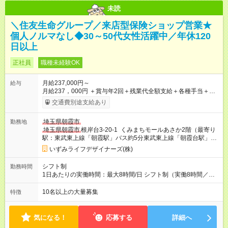
未読
＼住友生命グループ／来店型保険ショップ営業★
個人ノルマなし◆30～50代女性活躍中／年休120
日以上
正社員
職種未経験OK
月給237,000円～
給与
月給237，000円 ＋賞与年2回＋残業代全額支給＋各種手当＋ホ
スピタリティ実践支給金（店舗実績による／年4回） （試用期間
交通費別途支給あり
中の給与） 1～3ヶ月目：月給223，000円 4～6ヶ月目：月給
228，000円 ※その他待遇に差異はありません 【試用期間】試用
埼玉県朝霞市
勤務地
期間あり 試用期間の長さ：6ヶ月 ※ 雇用形態と給与に、本採用
埼玉県朝霞市
根岸台3-20-1 くみまちモールあさか2階（最寄り
時と異なる部分があります。 雇用形態：本採用時と同じです。
駅：東武東上線「朝霞駅」バス約5分東武東上線「朝霞台駅」バ
給与：月給 223,000円 ～ 228,000円
ス約7分JR武蔵野線「北朝霞駅」バス約7分 「宮台」停留所下
いずみライフデザイナーズ(株)
車）
シフト制
勤務時間
1日あたりの実働時間：最大8時間/日 シフト制（実働8時間／休
憩1時間） ＜シフト例＞ 早番 9:30～18:30／遅番 10:00～
19:00（※店舗により異なります） 残業はほとんどありません！
10名以上の大量募集
特徴
（月平均10時間程度） 仕事終わりのプライベートな時間や、ご
家庭での時間も大切にしながら無理なく続けられます◎
気になる！
応募する
詳細へ