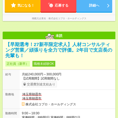
方を大切にしています。
気になる！
応募する
詳細へ
掲載元企業名
株式会社コプロ・ホールディングス
未読
【早期選考！27新卒限定求人】人材コンサルティ
ング営業／頑張りを全力で評価。2年目で支店長の
先輩も！
正社員（新卒）
職種未経験OK
月給240,000円～300,000円
給与
【試用期間】試用期間なし
交通費別途支給あり
埼玉県朝霞市
勤務地
埼玉県朝霞市
株式会社コプロ・ホールディングス
9:00～18:00
勤務時間
実働時間：8時間/日 実働時間：8時間/1日