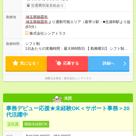
交通費別途支給あり
埼玉県朝霞市
勤務地
埼玉県朝霞市
より通勤可能エリア（最寄り駅：■北浦和駅より徒
歩5分）
株式会社シンアトラス
シフト制
勤務時間
1日あたりの実働時間：最大8時間/日 【 勤務曜日】 シフト制
土日祝含む週５日勤務 【 勤務時間 】 ・ 9：00～20：00（実働
8h／休憩１h） ※残業ほとんどありません（残業代支給）
気になる！
応募する
詳細へ
掲載元企業名
株式会社シンアトラス
未読
事務デビュー応援★未経験OK＜サポート事務＞20
代活躍中
正社員
職種未経験OK