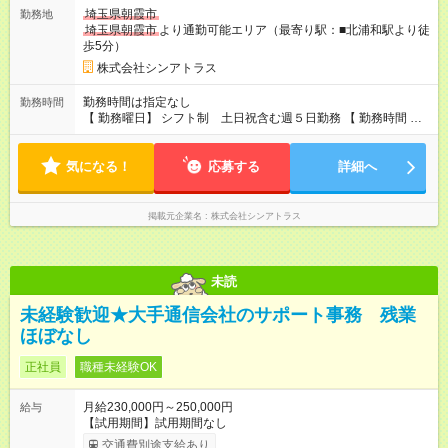
埼玉県朝霞市
勤務地
埼玉県朝霞市
より通勤可能エリア（最寄り駅：■北浦和駅より徒
歩5分）
株式会社シンアトラス
勤務時間は指定なし
勤務時間
【 勤務曜日】 シフト制 土日祝含む週５日勤務 【 勤務時間 】
・ 9：00～20：00（実働8h／休憩１h） ※残業ほとんどありま
せん（残業代支給）
気になる！
応募する
詳細へ
掲載元企業名
株式会社シンアトラス
未読
未経験歓迎★大手通信会社のサポート事務 残業
ほぼなし
正社員
職種未経験OK
月給230,000円～250,000円
給与
【試用期間】試用期間なし
交通費別途支給あり