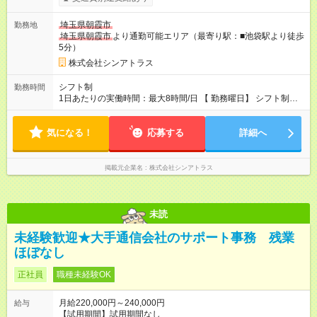
埼玉県朝霞市
勤務地
埼玉県朝霞市
より通勤可能エリア（最寄り駅：■池袋駅より徒歩
5分）
株式会社シンアトラス
シフト制
勤務時間
1日あたりの実働時間：最大8時間/日 【 勤務曜日】 シフト制
土日祝含む週５日勤務 【 勤務時間 】 ・ 9：00～20：00（実働
8h／休憩１h） ※残業ほとんどありません（残業代支給）
気になる！
応募する
詳細へ
掲載元企業名
株式会社シンアトラス
未読
未経験歓迎★大手通信会社のサポート事務 残業
ほぼなし
正社員
職種未経験OK
月給220,000円～240,000円
給与
【試用期間】試用期間なし