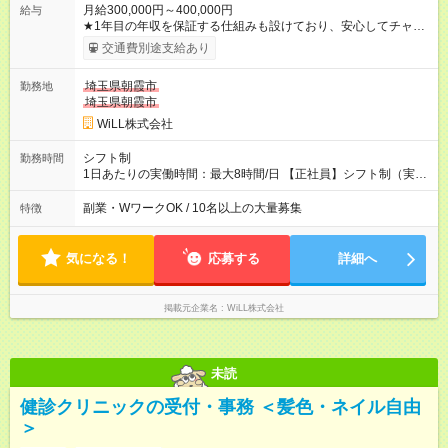
月給300,000円～400,000円
給与
★1年目の年収を保証する仕組みも設けており、安心してチャレ
ンジいただける環境です。 【正社員】 月給30万円～40万円＋各
交通費別途支給あり
種手当＋賞与年3回 【アルバイト】 時給1800円～2500円 ※研修
中は各エリアの最低時給 【試用期間】試用期間あり 試用期間の
埼玉県朝霞市
勤務地
長さ：3ヶ月 ※ 雇用形態と給与に、本採用時と異なる部分があり
埼玉県朝霞市
ます。 雇用形態：中途採用（契約社員） 給与：本採用時と同じ
です。
WiLL株式会社
シフト制
勤務時間
1日あたりの実働時間：最大8時間/日 【正社員】シフト制（実働
8時間） 【アルバイト】週1日・8hから勤務可能 ◎勤務例 日勤／
9時～18時（休憩60分） 夜勤／22時～翌7時（休憩60分） ◎働
副業・WワークOK / 10名以上の大量募集
特徴
き方は希望が出せます！ ずっと日勤or夜勤もOK！ たまに夜勤あ
りなど、ご希望の働き方をお気軽にご相談ください。
気になる！
応募する
詳細へ
掲載元企業名
WiLL株式会社
未読
健診クリニックの受付・事務 ＜髪色・ネイル自由
＞