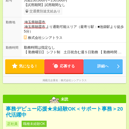
月給230,000円～250,000円
給与
【試用期間】試用期間なし
交通費別途支給あり
埼玉県朝霞市
勤務地
埼玉県朝霞市
より通勤可能エリア（最寄り駅：■池袋駅より徒歩
5分）
株式会社シンアトラス
勤務時間は指定なし
勤務時間
【 勤務曜日】 シフト制 土日祝含む週５日勤務 【 勤務時間 】
・ 9：00～20：00（実働8h／休憩１h） ※残業ほとんどありま
せん（残業代支給）
気になる！
応募する
詳細へ
掲載元企業名
株式会社シンアトラス
未読
事務デビュー応援★未経験OK＜サポート事務＞20
代活躍中
正社員
職種未経験OK