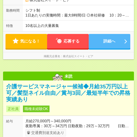
株式会社スイート・ピア
給、超過分は「分単位」で支給いたします (平均残業時間：27
時間未満） 【試用期間中について】 試用期間3か月間の給与は
シフト制
勤務時間
月給21万2,000円～21万9,900円(基本給 21万2,000円 ～基本給
1日あたりの実働時間：最大8時間/日 ◎本社研修 10：20～
21万2,000円 固定残業手当7,900円/5.1時間分)となり、その他待
19：20（実働8時間） 営業時間 ◎平日 11時～20時 ◎土曜 11時
遇に変更はありません。 【試用期間】試用期間あり 試用期間の
～19時 ◎日祝 11時～18時 ・月平均残業時間は27時間未満で
10名以上の大量募集
特徴
長さ：3ヶ月 ※ 雇用形態と給与に、本採用時と異なる部分があり
す。 ・ご予約状況により、退勤時間が前後することがありま
ます。 雇用形態：本採用時と同じです。 給与：月給 212,000
す。 ・平日と土日祝で勤務時間が異なる為、月全体でバランス
円 ～ 220,000円 上記額にはみなし残業代を含みます。※超過分
が取れるようシフトを組んでいます。
気になる！
応募する
詳細へ
は全額支給いたします。 みなし残業代 7,900円以上／月 みなし
残業時間 5.1時間／月
掲載元企業名
株式会社スイート・ピア
未読
介護サービスマネージャー候補◆月給35万円以上
可／髪型ネイル自由／賞与3回／最短半年での昇格
実績あり
正社員
職種未経験OK
月給270,000円～340,000円
給与
夜勤専属：30万～34万円 日勤夜勤：29万～32万円 日勤専
属：27万～28万円 【試用期間】試用期間あり 試用期間の長さ：
交通費別途支給あり
3ヶ月 ※ 雇用形態と給与に、本採用時と異なる部分があります。