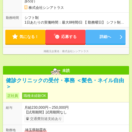
歩5分）
株式会社シンアトラス
シフト制
勤務時間
1日あたりの実働時間：最大8時間/日 【 勤務曜日】 シフト制
土日祝含む週５日勤務 ※希望休取得可能です 【 勤務時間 】
・ 9：00～20：00（実働8h／休憩１h） ※残業ほとんどありま
気になる！
せん（残業代支給）
応募する
詳細へ
掲載元企業名
株式会社シンアトラス
未読
健診クリニックの受付・事務 ＜髪色・ネイル自由
＞
正社員
職種未経験OK
月給230,000円～250,000円
給与
【試用期間】試用期間なし
交通費別途支給あり
埼玉県朝霞市
勤務地