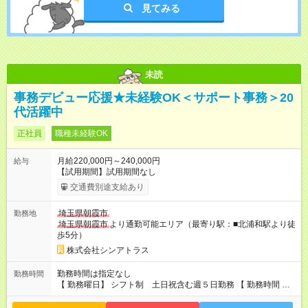
見てみる
未読
事務デビュー応援★未経験OK＜サポート事務＞20
代活躍中
正社員
職種未経験OK
月給220,000円～240,000円
給与
【試用期間】試用期間なし
交通費別途支給あり
埼玉県朝霞市
勤務地
埼玉県朝霞市
より通勤可能エリア（最寄り駅：■北浦和駅より徒
歩5分）
株式会社シンアトラス
勤務時間は指定なし
勤務時間
【 勤務曜日】 シフト制 土日祝含む週５日勤務 【 勤務時間 】
・ 9：00～20：00（実働8h／休憩１h） ※残業ほとんどありま
せん（残業代支給）