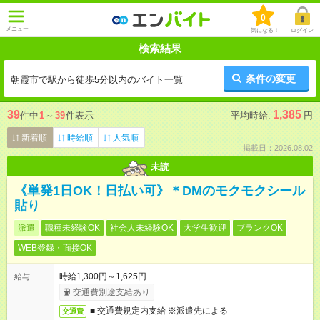
0
メニュー
気になる！
ログイン
検索結果
条件の変更
朝霞市で駅から徒歩5分以内のバイト一覧
39
1,385
件中
1
～
39
件表示
平均時給:
円
新着順
時給順
人気順
掲載日：2026.08.02
未読
《単発1日OK！日払い可》＊DMのモクモクシール
貼り
派遣
職種未経験OK
社会人未経験OK
大学生歓迎
ブランクOK
WEB登録・面接OK
時給1,300円～1,625円
給与
交通費別途支給あり
■ 交通費規定内支給 ※派遣先による
交通費