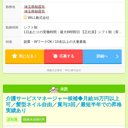
雇用形態：中途採用（契約社員） 給与：本採用時と同じです。
埼玉県朝霞市
勤務地
埼玉県朝霞市
WiLL株式会社
シフト制
勤務時間
1日あたりの実働時間：最大8時間/日 【正社員】シフト制（実働
8時間） 【アルバイト】週1日・8hから勤務可能 ◎勤務例 日勤／
9時～18時（休憩60分） 夜勤／22時～翌7時（休憩60分） ◎働
副業・WワークOK / 10名以上の大量募集
特徴
き方は希望が出せます！ ずっと日勤or夜勤もOK！ たまに夜勤あ
りなど、ご希望の働き方をお気軽にご相談ください。
気になる！
応募する
詳細へ
掲載元企業名
WiLL株式会社
未読
介護サービスマネージャー候補◆月給35万円以上
可／髪型ネイル自由／賞与3回／最短半年での昇格
実績あり
正社員
職種未経験OK