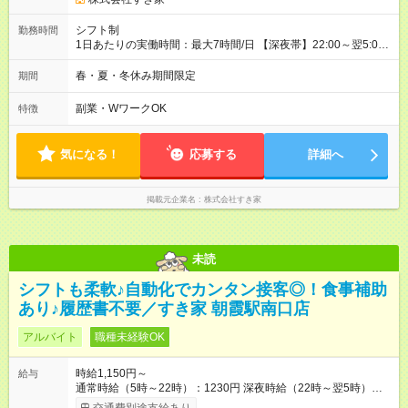
シフト制
勤務時間
1日あたりの実働時間：最大7時間/日 【深夜帯】22:00～翌5:00
週2日～・1日2h～OK◎ ※22:00から翌5:00までは18歳以上の方
のみ勤務可能です（18歳未満の深夜業務禁止のため） ★深夜で
春・夏・冬休み期間限定
期間
も安心して働けます★ すき家では、ワンオペを禁止していま
す。 必ず、2名以上での勤務を行いますので、安心して働けま
副業・WワークOK
特徴
す。
気になる！
応募する
詳細へ
掲載元企業名
株式会社すき家
未読
シフトも柔軟♪自動化でカンタン接客◎！食事補助
あり♪履歴書不要／すき家 朝霞駅南口店
アルバイト
職種未経験OK
時給1,150円～
給与
通常時給（5時～22時）：1230円 深夜時給（22時～翌5時）：
1563円 高校生時給：1150円 【特別手当】早朝手当（5：00-9：