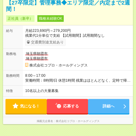
【27卒限定】管理事務◆エリア限定／内定まで2週
間！
正社員（新卒）
職種未経験OK
月給223,690円～279,200円
給与
残業代1分単位で支給 【試用期間】試用期間なし
交通費別途支給あり
埼玉県朝霞市
勤務地
埼玉県朝霞市
株式会社コプロ・ホールディングス
8:00～17:00
勤務時間
実働時間：8時間/日 休憩1時間 残業はほとんどなく、定時で帰れ
る日が多い働き方です。 毎日の業務は進捗管理や事務が中心な
ので、 「今日やるべき仕事」が終われば、自然と区切りをつけ
10名以上の大量募集
特徴
やすいのが特長。 突発的な対応も少なく、無理をさせない働き
方を大切にしています。
気になる！
応募する
詳細へ
掲載元企業名
株式会社コプロ・ホールディングス