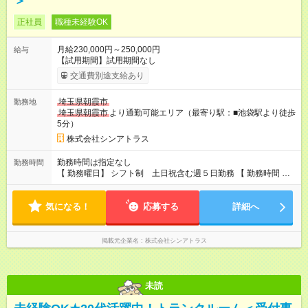
＞
正社員
職種未経験OK
月給230,000円～250,000円
給与
【試用期間】試用期間なし
交通費別途支給あり
埼玉県朝霞市
勤務地
埼玉県朝霞市
より通勤可能エリア（最寄り駅：■池袋駅より徒歩
5分）
株式会社シンアトラス
勤務時間は指定なし
勤務時間
【 勤務曜日】 シフト制 土日祝含む週５日勤務 【 勤務時間 】
・ 9：00～20：00（実働8h／休憩１h） ※残業ほとんどありま
せん（残業代支給）
気になる！
応募する
詳細へ
掲載元企業名
株式会社シンアトラス
未読