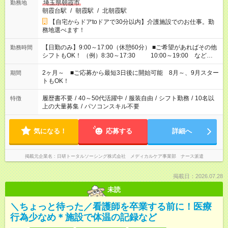
埼玉県朝霞市
勤務地
朝霞台駅
/
朝霞駅
/
北朝霞駅
【自宅からドアtoドアで30分以内】介護施設でのお仕事。勤
務地選べます！
【日勤のみ】9:00～17:00（休憩60分） ■ご希望があればその他
勤務時間
シフトもOK！ （例）8:30～17:30 10:00～19:00 など
「家族とお休みを合わせたい」 「できれば残業はしたくない」
など、あなたのご希望に沿ったお仕事をご紹介します！ ※Wワ
2ヶ月～ ■ご応募から最短3日後に開始可能 8月～、9月スター
期間
ーク希望の方へ 今ご覧のお仕事で希望する勤務時間と、もう1つ
トもOK！
のお仕事の勤務時間。 合計で週40時間を超える場合は応募でき
ません
履歴書不要
/
40～50代活躍中
/
服装自由
/
シフト勤務
/
10名以
特徴
上の大量募集
/
パソコンスキル不要
気になる！
応募する
詳細へ
掲載元企業名
日研トータルソーシング株式会社 メディカルケア事業部 ナース派遣
掲載日：2026.07.28
未読
＼ちょっと待った／看護師を卒業する前に！医療
行為少なめ＊施設で体温の記録など