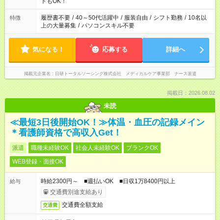
ーク希望の方へ 今ご覧のお仕事で希望する勤務時間と、もう1つ
トもOK！
のお仕事の勤務時間。 合計で週40時間を超える場合は応募でき
ません
履歴書不要
/
40～50代活躍中
/
服装自由
/
シフト勤務
/
10名以
特徴
上の大量募集
/
パソコンスキル不要
気になる！
応募する
詳細へ
掲載元企業名
日研トータルソーシング株式会社 メディカルケア事業部 ナース派遣
掲載日：2026.08.02
未読
≪最短3日後開始OK！≫体温・血圧の記録メイン
＊看護師資格で高収入Get！
派遣
職種未経験OK
社会人未経験OK
ブランクOK
WEB登録・面接OK
時給2300円～ ■週払いOK ■日収1万8400円以上
給与
交通費別途支給あり
交通費全額支給
交通費