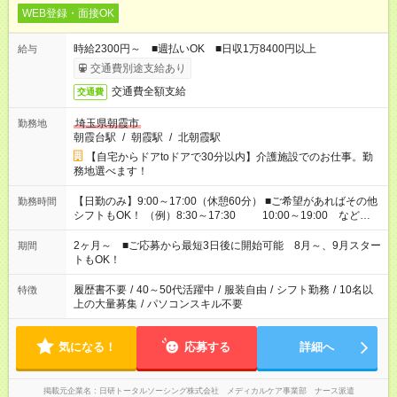
WEB登録・面接OK
時給2300円～ ■週払いOK ■日収1万8400円以上
給与
交通費別途支給あり
交通費全額支給
交通費
埼玉県朝霞市
勤務地
朝霞台駅
/
朝霞駅
/
北朝霞駅
【自宅からドアtoドアで30分以内】介護施設でのお仕事。勤
務地選べます！
【日勤のみ】9:00～17:00（休憩60分） ■ご希望があればその他
勤務時間
シフトもOK！ （例）8:30～17:30 10:00～19:00 など
「家族とお休みを合わせたい」 「できれば残業はしたくない」
など、あなたのご希望に沿ったお仕事をご紹介します！ ※Wワ
2ヶ月～ ■ご応募から最短3日後に開始可能 8月～、9月スター
期間
ーク希望の方へ 今ご覧のお仕事で希望する勤務時間と、もう1つ
トもOK！
のお仕事の勤務時間。 合計で週40時間を超える場合は応募でき
ません
履歴書不要
/
40～50代活躍中
/
服装自由
/
シフト勤務
/
10名以
特徴
上の大量募集
/
パソコンスキル不要
気になる！
応募する
詳細へ
掲載元企業名
日研トータルソーシング株式会社 メディカルケア事業部 ナース派遣