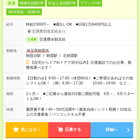
派遣
職種未経験OK
社会人未経験OK
ブランクOK
WEB登録・面接OK
時給2300円～ ■週払いOK ■日収1万8400円以上
給与
交通費別途支給あり
交通費全額支給
交通費
埼玉県朝霞市
勤務地
朝霞台駅
/
朝霞駅
/
北朝霞駅
【自宅からドアtoドアで30分以内】介護施設でのお仕事。勤
務地選べます！
【日勤のみ】9:00～17:00（休憩60分） ■ご希望があればその他
勤務時間
シフトもOK！ （例）8:30～17:30 10:00～19:00 など
「家族とお休みを合わせたい」 「できれば残業はしたくない」
など、あなたのご希望に沿ったお仕事をご紹介します！ ※Wワ
2ヶ月～ ■ご応募から最短3日後に開始可能 8月～、9月スター
期間
ーク希望の方へ 今ご覧のお仕事で希望する勤務時間と、もう1つ
トもOK！
のお仕事の勤務時間。 合計で週40時間を超える場合は応募でき
ません
履歴書不要
/
40～50代活躍中
/
服装自由
/
シフト勤務
/
10名以
特徴
上の大量募集
/
パソコンスキル不要
気になる！
応募する
詳細へ