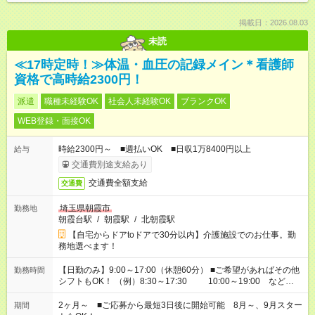
掲載日：2026.08.03
未読
≪17時定時！≫体温・血圧の記録メイン＊看護師
資格で高時給2300円！
派遣
職種未経験OK
社会人未経験OK
ブランクOK
WEB登録・面接OK
時給2300円～ ■週払いOK ■日収1万8400円以上
給与
交通費別途支給あり
交通費全額支給
交通費
埼玉県朝霞市
勤務地
朝霞台駅
/
朝霞駅
/
北朝霞駅
【自宅からドアtoドアで30分以内】介護施設でのお仕事。勤
務地選べます！
【日勤のみ】9:00～17:00（休憩60分） ■ご希望があればその他
勤務時間
シフトもOK！ （例）8:30～17:30 10:00～19:00 など
「家族とお休みを合わせたい」 「できれば残業はしたくない」
など、あなたのご希望に沿ったお仕事をご紹介します！ ※Wワ
2ヶ月～ ■ご応募から最短3日後に開始可能 8月～、9月スター
期間