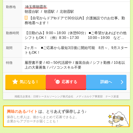
埼玉県朝霞市
勤務地
朝霞台駅
/
朝霞駅
/
北朝霞駅
【自宅からドアtoドアで30分以内】介護施設でのお仕事。勤
務地選べます！
【日勤のみ】9:00～18:00（休憩60分） ■ご希望があればその他
勤務時間
シフトもOK！ （例）8:30～17:30 10:00～19:00 など
「家族とお休みを合わせたい」 「できれば残業はしたくない」
など、あなたのご希望に沿ったお仕事をご紹介します！ ※Wワ
2ヶ月～ ■ご応募から最短3日後に開始可能 8月～、9月スター
期間
ーク希望の方へ 今ご覧のお仕事で希望する勤務時間と、もう1つ
トもOK！
のお仕事の勤務時間。 合計で週40時間を超える場合は応募でき
ません
履歴書不要
/
40～50代活躍中
/
服装自由
/
シフト勤務
/
10名以
特徴
上の大量募集
/
パソコンスキル不要
気になる！
応募する
詳細へ
掲載元企業名
日研トータルソーシング株式会社 メディカルケア事業部 ナース派遣
興味のあるバイト
は、とりあえず保存しよう♪
保存した求人は、後からまとめて応募できるよ。
企業からアプローチが届くことも！