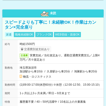
未読
スピードよりも丁寧に！未経験OK！作業はカン
タン×完全座り
派遣
職種未経験OK
ブランクOK
WEB登録・面接OK
時給1500円
給与
交通費別途支給あり
実費支給／当社規定あり。通勤交通費実費支払／上限4
交通費
万円／月※規定あり
埼玉県加須市
勤務地
加須駅から車10分
/
久喜駅から車20分
/
鴻巣駅から車20分
物流・ロジスティクス
(1)09:00-17:00(休憩60分) ※休憩（12:00-12:50、15:00-15:10）
勤務時間
1ヶ月以上3ヶ月未満／即日～9月末まで
期間
履歴書不要
/
40～50代活躍中
/
10名以上の大量募集
特徴