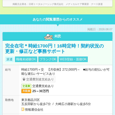
掲載元企業名
日研トータルソーシング株式会社 メディカルケア事業部 ナース派遣
あなたの閲覧履歴からのオススメ
掲載日：2026.08.07
未読
完全在宅＊時給1700円！16時定時！契約状況の
更新・修正など事務サポート
派遣
職種未経験OK
ブランクOK
WEB登録・面接OK
時給1700円＋交 【月収例】272,000円～ ■給与の前払いが可
給与
能な速払いサービスあり
交通費別途支給あり
交通費支給あり
交通費
25～30万円
月収例
東京都品川区
勤務地
五反田駅から徒歩7分
/
大崎広小路駅から徒歩5分
情報通信会社