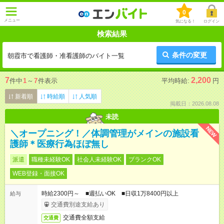
0
メニュー
気になる！
ログイン
検索結果
条件の変更
朝霞市で看護師・准看護師のバイト一覧
7
2,200
件中
1
～
7
件表示
平均時給:
円
新着順
時給順
人気順
掲載日：2026.08.08
未読
NEW
＼オープニング！／体調管理がメインの施設看
護師＊医療行為ほぼ無し
派遣
職種未経験OK
社会人未経験OK
ブランクOK
WEB登録・面接OK
時給2300円～ ■週払いOK ■日収1万8400円以上
給与
交通費別途支給あり
交通費全額支給
交通費