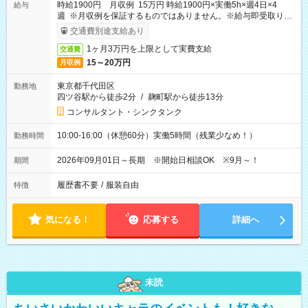
時給1900円 月収例 15万円 時給1900円×実働5h×週4日×4
給与
週 ※月収例を保証するものではありません。※給与即受取りサ
ービス利用可（利用条件有）
交通費別途支給あり
1ヶ月3万円を上限として実費支給
交通費
15～20万円
月収例
東京都千代田区
勤務地
四ツ谷駅から徒歩2分
/
麹町駅から徒歩13分
コンサルタント・シンクタンク
10:00-16:00（休憩60分）実働5時間（残業少なめ！）
勤務時間
2026年09月01日～長期 ※開始日相談OK ※9月～！
期間
履歴書不要
/
服装自由
特徴
気になる！
応募する
詳細へ
未読