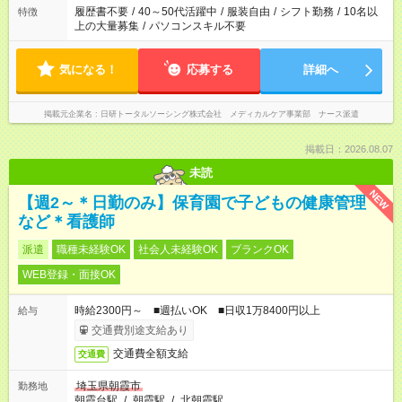
ません
履歴書不要
/
40～50代活躍中
/
服装自由
/
シフト勤務
/
10名以
特徴
上の大量募集
/
パソコンスキル不要
気になる！
応募する
詳細へ
掲載元企業名
日研トータルソーシング株式会社 メディカルケア事業部 ナース派遣
掲載日：2026.08.07
未読
NEW
【週2～＊日勤のみ】保育園で子どもの健康管理
など＊看護師
派遣
職種未経験OK
社会人未経験OK
ブランクOK
WEB登録・面接OK
時給2300円～ ■週払いOK ■日収1万8400円以上
給与
交通費別途支給あり
交通費全額支給
交通費
埼玉県朝霞市
勤務地
朝霞台駅
/
朝霞駅
/
北朝霞駅