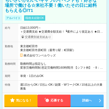
ちいさいかわいいキャラのイベントも！好きな
場所で働ける☆来社不要！働いたその日に給料
もらえる◎/T1
アルバイト
職種未経験OK
日給13,000円～
給与
＋交通費支給 ★交通費全額支給！ ┗案件により規定あり ★日払
いOK！（規定あり） ┗働いたその日に現金GET♪ お仕事後はコ
交通費別途支給あり
ンビニATMから 日払い分を引き落とせます！ 【試用期間】試
用期間なし
東京都町田市
勤務地
東京都町田市原町田（最寄り駅：町田駅）
株式会社ワンベルウッズ
勤務時間は指定なし
勤務時間
変形労働時間制 想定労働時間160時間/月 【シフト例】 ・8：00
～21：00
単発・1日のみOK
期間
週1日からOK / 日払いOK / 副業・WワークOK / 10名以上の大量
特徴
募集
気になる！
応募する
詳細へ