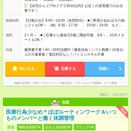
【自宅からドアtoドアで30分以内】お近くの保育園でのお仕
事です！
【日勤のみ】9:00～18:00（休憩60分） ■ご希望があればその他
勤務時間
シフトもOK！ （例）8:30～17:30 10:00～19:00 など
「家族とお休みを合わせたい」 「余裕を持って夕飯の準備がし
たい」 「できれば残業はしたくない」 など、ご希望があれば教
2ヶ月～ ■ご応募から最短3日後に開始可能 9月～、10月スタ
期間
えてくださいね。 ※Wワーク希望の方へ 今ご覧のお仕事で希望
ートもOK！
する勤務時間と、もう1つのお仕事の勤務時間。 合計で週40時
間を超える場合は応募できません
履歴書不要
/
40～50代活躍中
/
服装自由
/
シフト勤務
/
10名以
特徴
上の大量募集
/
電話対応なし
/
パソコンスキル不要
気になる！
応募する
詳細へ
掲載元企業名
日研トータルソーシング株式会社 メディカルケア事業部 ナース派遣
掲載日：2026.08.07
未読
NEW
医療行為少なめ＊ほぼルーティンワーク＆いつ
ものメンバーと働く体調管理
派遣
職種未経験OK
社会人未経験OK
ブランクOK