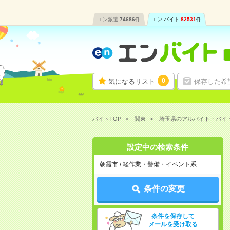
エン派遣
74686
件
エン バイト
82531
件
0
気になるリスト
保存した希
バイトTOP
関東
埼玉県のアルバイト・バイ
設定中の検索条件
朝霞市 / 軽作業・警備・イベント系
条件の変更
条件を保存して
メールを受け取る