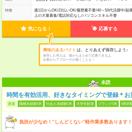
週1日からOK
/
日払いOK
/
履歴書不要
/
40～50代活躍中
/
副
特徴
上の大量募集
/
電話対応なし
/
パソコンスキル不要
気になる！
応募する
興味のあるバイト
は、とりあえず保存しよう♪
保存した求人は、後からまとめて応募できるよ。
企業からアプローチが届くことも！
未読
時間を有効活用、好きなタイミングで登録＊お
派遣
職種未経験OK
社会人未経験OK
大学生歓迎
ブランクOK
WEB
負担が少なめ！“しんどくない”軽作業多数あります