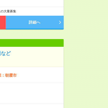
以上の大量募集
詳細へ
業など
業：朝霞市