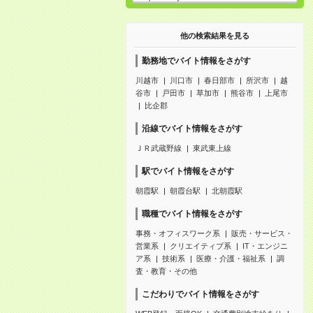
他の検索結果を見る
勤務地でバイト情報をさがす
川越市
川口市
春日部市
所沢市
越
谷市
戸田市
草加市
熊谷市
上尾市
比企郡
沿線でバイト情報をさがす
ＪＲ武蔵野線
東武東上線
駅でバイト情報をさがす
朝霞駅
朝霞台駅
北朝霞駅
職種でバイト情報をさがす
事務・オフィスワーク系
販売・サービス・
営業系
クリエイティブ系
IT・エンジニ
ア系
技術系
医療・介護・福祉系
調
査・教育・その他
こだわりでバイト情報をさがす