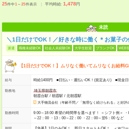
1,478
25
平均時給:
円
件中
1
～
25
件表示
未読
＼1日だけでOK！／好きな時に働く＊お菓子の
派遣
職種未経験OK
社会人未経験OK
大学生歓迎
ブランクOK
WEB
【1日だけでOK！】ムリなく働いてムリなくお給料G
時給1400円 ■日払い・週払いOK！(規定あり) ■現金
給与
埼玉県朝霞市
勤務地
朝霞台駅
/
朝霞駅
/
北朝霞駅
大手物流会社（年齢不問／「無理なく続けられる」と好評
9:00～18:00 希望の時間帯を選べます！ ＜シフト例＞ ・8：3
勤務時間
～22：00 ・13：00～22：00 ・22：00～翌6：00 など
【急募】1日のみOK！ 即日スタートもOK！ ＜Ｗワ
期間