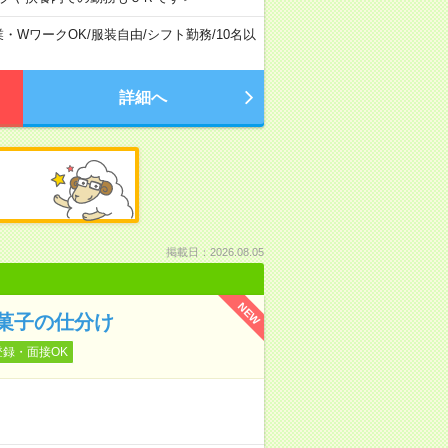
業・WワークOK
/
服装自由
/
シフト勤務
/
10名以
詳細へ
掲載日：2026.08.05
NEW
菓子の仕分け
登録・面接OK
！