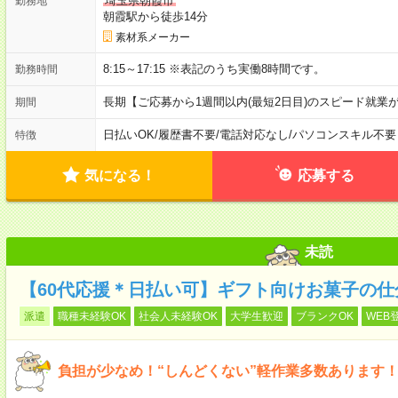
埼玉県朝霞市
勤務地
朝霞駅から徒歩14分
素材系メーカー
8:15～17:15 ※表記のうち実働8時間です。
勤務時間
長期【ご応募から1週間以内(最短2日目)のスピード就業
期間
日払いOK
/
履歴書不要
/
電話対応なし
/
パソコンスキル不要
特徴
気になる！
応募する
未読
【60代応援＊日払い可】ギフト向けお菓子の
派遣
職種未経験OK
社会人未経験OK
大学生歓迎
ブランクOK
WEB
負担が少なめ！“しんどくない”軽作業多数あります