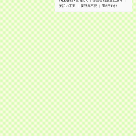
WEB登録・面接OK
交通費別途支給あり
英語力不要
履歴書不要
週5日勤務