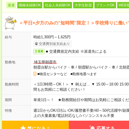
派遣
職種未経験OK
社会人未経験OK
大学生歓迎
ブランクOK
WEB
＜平日×夕方のみの“短時間”限定！＞学校帰りに働
時給1,300円～1,625円
給与
交通費別途支給あり
■ 交通費規定内支給 ※派遣先による
交通費
埼玉県朝霞市
勤務地
朝霞台駅からバイク・車
/
朝霞駅からバイク・車
/
北朝
■物流センターなど ■勤務地選べます
＜1日3時間～OK！＞ ▼ 例えば… ▼ 15:00～18:00 15:00
勤務時間
間もお気軽にご相談ください！
単発1日～！ ★勤務開始日や期間はお気軽にご相談くだ
期間
週1日からOK
/
日払いOK
/
履歴書不要
/
40～50代活躍中
/
副
特徴
上の大量募集
/
電話対応なし
/
パソコンスキル不要
気になる！
応募する