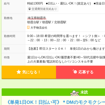
時給1300円 ■日払い・週払いOK！(規定あり) ■現
給与
交通費別途支給あり
埼玉県朝霞市
勤務地
朝霞台駅
/
朝霞駅
/
北朝霞駅
大手物流会社
9:00～18:00 希望の時間帯を選べます！ ＜シフト例＞ ・8：3
勤務時間
～22：00 ・13：00～22：00 ・22：00～翌6：00 など
【急募】即日スタートＯＫ！ 単発1日のみから働けます
期間
週1日からOK
/
日払いOK
/
履歴書不要
/
40～50代活躍中
/
副
特徴
上の大量募集
/
電話対応なし
/
パソコンスキル不要
気になる！
応募する
未読
《単発1日OK！日払い可》＊DMのモクモクシ