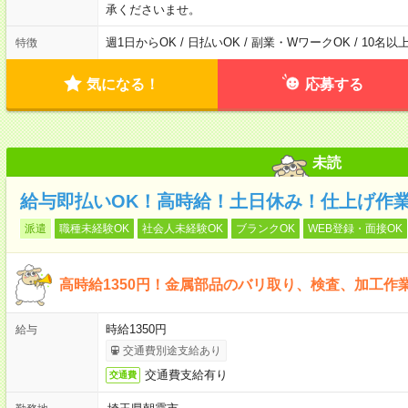
承くださいませ。
週1日からOK / 日払いOK / 副業・WワークOK / 10名
特徴
気になる！
応募する
未読
給与即払いOK！高時給！土日休み！仕上げ作
派遣
職種未経験OK
社会人未経験OK
ブランクOK
WEB登録・面接OK
高時給1350円！金属部品のバリ取り、検査、加工作
時給1350円
給与
交通費別途支給あり
交通費支給有り
交通費