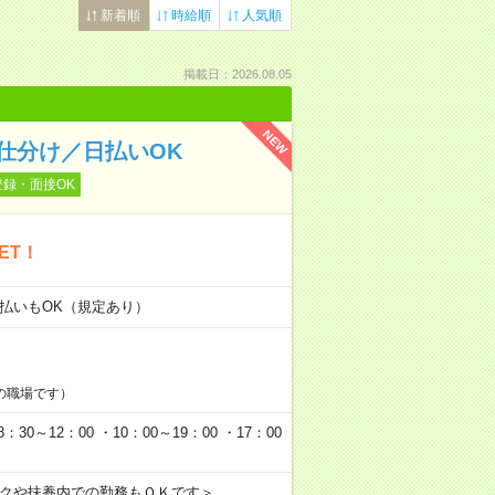
新着順
時給順
人気順
掲載日：2026.08.05
NEW
仕分け／日払いOK
登録・面接OK
ET！
日払いもOK（規定あり）
の職場です）
0～12：00 ・10：00～19：00 ・17：00
ークや扶養内での勤務もＯＫです＞