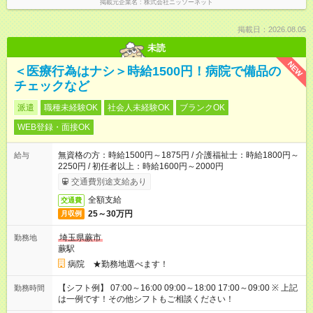
掲載元企業名
株式会社ニッソーネット
掲載日：2026.08.05
未読
NEW
＜医療行為はナシ＞時給1500円！病院で備品の
チェックなど
派遣
職種未経験OK
社会人未経験OK
ブランクOK
WEB登録・面接OK
無資格の方：時給1500円～1875円 / 介護福祉士：時給1800円～
給与
2250円 / 初任者以上：時給1600円～2000円
交通費別途支給あり
全額支給
交通費
25～30万円
月収例
埼玉県蕨市
勤務地
蕨駅
病院 ★勤務地選べます！
【シフト例】 07:00～16:00 09:00～18:00 17:00～09:00 ※ 上記
勤務時間
は一例です！その他シフトもご相談ください！