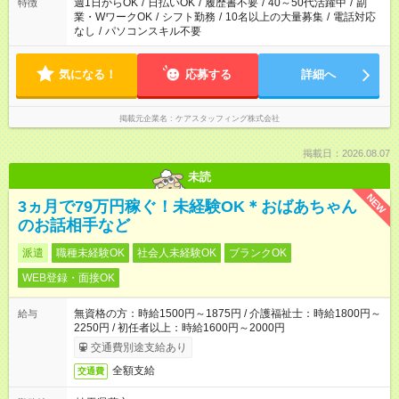
週1日からOK
/
日払いOK
/
履歴書不要
/
40～50代活躍中
/
副
特徴
業・WワークOK
/
シフト勤務
/
10名以上の大量募集
/
電話対応
なし
/
パソコンスキル不要
気になる！
応募する
詳細へ
掲載元企業名
ケアスタッフィング株式会社
掲載日：2026.08.07
未読
NEW
3ヵ月で79万円稼ぐ！未経験OK＊おばあちゃん
のお話相手など
派遣
職種未経験OK
社会人未経験OK
ブランクOK
WEB登録・面接OK
無資格の方：時給1500円～1875円 / 介護福祉士：時給1800円～
給与
2250円 / 初任者以上：時給1600円～2000円
交通費別途支給あり
全額支給
交通費