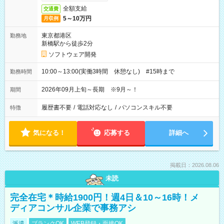
全額支給
交通費
5～10万円
月収例
東京都港区
勤務地
新橋駅から徒歩2分
ソフトウェア開発
10:00～13:00(実働3時間 休憩なし) #15時まで
勤務時間
2026年09月上旬～長期 ※9月～！
期間
履歴書不要
/
電話対応なし
/
パソコンスキル不要
特徴
気になる！
応募する
詳細へ
掲載日：2026.08.06
未読
完全在宅＊時給1900円！週4日＆10～16時！メ
ディアコンサル企業で事務アシ
派遣
ブランクOK
WEB登録・面接OK