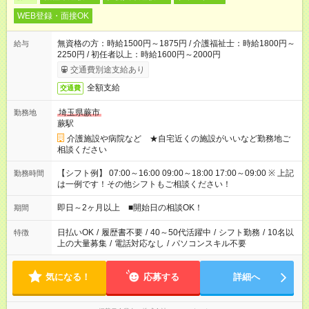
WEB登録・面接OK
無資格の方：時給1500円～1875円 / 介護福祉士：時給1800円～
給与
2250円 / 初任者以上：時給1600円～2000円
交通費別途支給あり
全額支給
交通費
埼玉県蕨市
勤務地
蕨駅
介護施設や病院など ★自宅近くの施設がいいなど勤務地ご
相談ください
【シフト例】 07:00～16:00 09:00～18:00 17:00～09:00 ※ 上記
勤務時間
は一例です！その他シフトもご相談ください！
即日～2ヶ月以上 ■開始日の相談OK！
期間
日払いOK
/
履歴書不要
/
40～50代活躍中
/
シフト勤務
/
10名以
特徴
上の大量募集
/
電話対応なし
/
パソコンスキル不要
気になる！
応募する
詳細へ