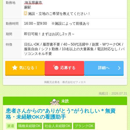
埼玉県蕨市
勤務地
蕨駅
施設・立地のご希望を教えてください！
16:00～翌9:00 ※施設によって前後あり
勤務時間
即日可能！まずはお試し2ヶ月～
期間
日払いOK
/
履歴書不要
/
40～50代活躍中
/
副業・WワークOK
/
特徴
服装自由
/
シフト勤務
/
10名以上の大量募集
/
電話対応なし
/
パ
ソコンスキル不要
気になる！
応募する
詳細へ
掲載元企業名
株式会社ゼフィロス
掲載日：2026.07.31
未読
患者さんからの”ありがとう”がうれしい＊無資
格・未経験OKの看護助手
派遣
職種未経験OK
社会人未経験OK
ブランクOK