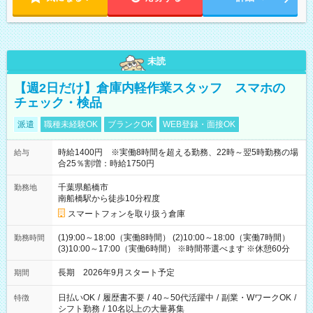
未読
【週2日だけ】倉庫内軽作業スタッフ スマホの
チェック・検品
派遣
職種未経験OK
ブランクOK
WEB登録・面接OK
時給1400円 ※実働8時間を超える勤務、22時～翌5時勤務の場
給与
合25％割増：時給1750円
千葉県船橋市
勤務地
南船橋駅から徒歩10分程度
スマートフォンを取り扱う倉庫
(1)9:00～18:00（実働8時間） (2)10:00～18:00（実働7時間）
勤務時間
(3)10:00～17:00（実働6時間） ※時間帯選べます ※休憩60分
長期 2026年9月スタート予定
期間
日払いOK
/
履歴書不要
/
40～50代活躍中
/
副業・WワークOK
/
特徴
シフト勤務
/
10名以上の大量募集