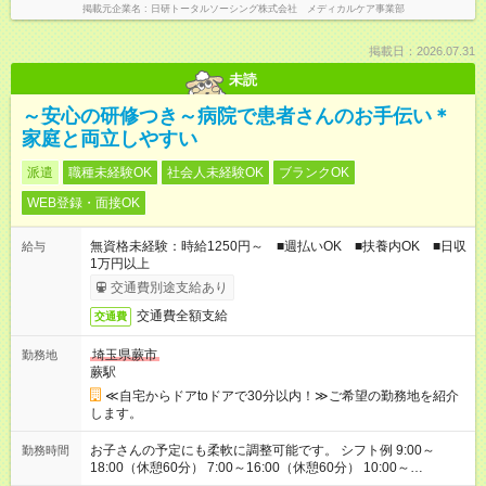
掲載元企業名
日研トータルソーシング株式会社 メディカルケア事業部
掲載日：2026.07.31
未読
～安心の研修つき～病院で患者さんのお手伝い＊
家庭と両立しやすい
派遣
職種未経験OK
社会人未経験OK
ブランクOK
WEB登録・面接OK
無資格未経験：時給1250円～ ■週払いOK ■扶養内OK ■日収
給与
1万円以上
交通費別途支給あり
交通費全額支給
交通費
埼玉県蕨市
勤務地
蕨駅
≪自宅からドアtoドアで30分以内！≫ご希望の勤務地を紹介
します。
お子さんの予定にも柔軟に調整可能です。 シフト例 9:00～
勤務時間
18:00（休憩60分） 7:00～16:00（休憩60分） 10:00～
19:00（休憩60分） ※Wワーク希望の方へ 今ご覧のお仕事で希