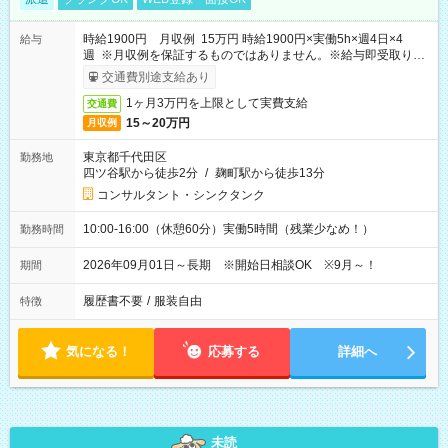
時給1900円 月収例 15万円 時給1900円×実働5h×週4日×4
給与
週 ※月収例を保証するものではありません。※給与即受取りサ
ービス利用可（利用条件有）
交通費別途支給あり
1ヶ月3万円を上限として実費支給
交通費
15～20万円
月収例
東京都千代田区
勤務地
四ツ谷駅から徒歩2分
/
麹町駅から徒歩13分
コンサルタント・シンクタンク
10:00-16:00（休憩60分）実働5時間（残業少なめ！）
勤務時間
2026年09月01日～長期 ※開始日相談OK ※9月～！
期間
履歴書不要
/
服装自由
特徴
気になる！
応募する
詳細へ
未読