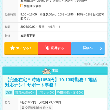
五反田駅から徒歩7分
/
大崎広小路駅から徒歩5分
情報通信会社
9:00～16:00 ※休憩60分。10時～18時・10時～19時も相談可
勤務時間
能です。
2026/09/01～長期 ※9月～！
期間
履歴書不要
特徴
気になる！
応募する
詳細へ
掲載日：2026.08.06
未読
【完全在宅＊時給1650円】10-13時勤務！電話
対応ナシ！サポート事務！
派遣
職種未経験OK
ブランクOK
WEB登録・面接OK
時給1650円 月収例 99,000円
給与
交通費別途支給あり