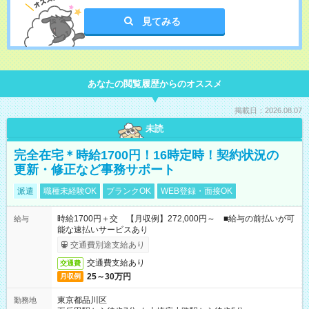
見てみる
あなたの閲覧履歴からのオススメ
掲載日：2026.08.07
未読
完全在宅＊時給1700円！16時定時！契約状況の
更新・修正など事務サポート
派遣
職種未経験OK
ブランクOK
WEB登録・面接OK
時給1700円＋交 【月収例】272,000円～ ■給与の前払いが可
給与
能な速払いサービスあり
交通費別途支給あり
交通費支給あり
交通費
25～30万円
月収例
東京都品川区
勤務地