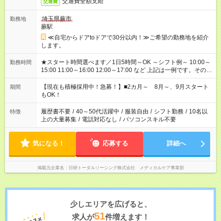
交通費全額支給
交通費
埼玉県蕨市
勤務地
蕨駅
≪自宅からドアtoドアで30分以内！≫ご希望の勤務地を紹介
します。
★スタート時間選べます／1日5時間～OK ～シフト例～ 10:00～
勤務時間
15:00 11:00～16:00 12:00～17:00 など 上記は一例です。その他
シフトもご相談ください。 ※Wワークの場合当社と合わせて法
定労働時間が週40時間を超えなければOKです。
【現在も積極採用中！急募！】■2カ月～ 8月～、9月スタート
期間
もOK！
履歴書不要
/
40～50代活躍中
/
服装自由
/
シフト勤務
/
10名以
特徴
上の大量募集
/
電話対応なし
/
パソコンスキル不要
気になる！
応募する
詳細へ
掲載元企業名
日研トータルソーシング株式会社 メディカルケア事業部
少しエリアを広げると、
51
求人が
件増えます！