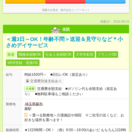
掲載元企業名
株式会社ニッソーネット
掲載日：2026.08.04
未読
＜週3日～OK！年齢不問＞送迎＆見守りなど＊小
さめデイサービス
派遣
職種未経験OK
社会人未経験OK
大学生歓迎
ブランクOK
WEB登録・面接OK
時給1600円～ ■日払いOK（規定あり）
給与
交通費別途支給あり
交通費全額支給 ■ガソリン代も全額支給（規定あ
交通費
り） ■無料駐車場もご相談ください
埼玉県蕨市
勤務地
蕨駅
＜選べる勤務地＞介護施設や病院 ※ご自宅の近くなど、お
好きな場所を選べます！
★1日5時間～OK！ （例）9:00～18:00のあいだ もちろん1日8時
勤務時間