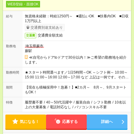
WEB登録・面接OK
無資格未経験：時給1250円～ ■週払いOK ■扶養内OK ■日収
給与
1万円以上
交通費別途支給あり
交通費全額支給
交通費
埼玉県蕨市
勤務地
蕨駅
≪自宅からドアtoドアで30分以内！≫ご希望の勤務地を紹介
します。
★スタート時間選べます／1日5時間～OK ～シフト例～ 10:00～
勤務時間
15:00 11:00～16:00 12:00～17:00 など 上記は一例です。その他
シフトもご相談ください。 ※Wワークの場合当社と合わせて法
定労働時間が週40時間を超えなければOKです。
【現在も積極採用中！急募！】■2カ月～ 8月～、9月スタート
期間
もOK！
履歴書不要
/
40～50代活躍中
/
服装自由
/
シフト勤務
/
10名以
特徴
上の大量募集
/
電話対応なし
/
パソコンスキル不要
気になる！
応募する
詳細へ