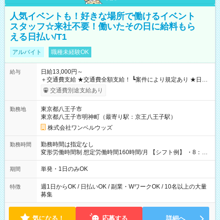
人気イベントも！好きな場所で働けるイベント
スタッフ☆来社不要！働いたその日に給料もら
える日払い/T1
アルバイト
職種未経験OK
日給13,000円～
給与
＋交通費支給 ★交通費全額支給！ ┗案件により規定あり ★日払
いOK！（規定あり） ┗働いたその日に現金GET♪ お仕事後はコ
交通費別途支給あり
ンビニATMから 日払い分を引き落とせます！ 【試用期間】試
用期間なし
東京都八王子市
勤務地
東京都八王子市明神町（最寄り駅：京王八王子駅）
株式会社ワンベルウッズ
勤務時間は指定なし
勤務時間
変形労働時間制 想定労働時間160時間/月 【シフト例】 ・8：00
～21：00
単発・1日のみOK
期間
週1日からOK / 日払いOK / 副業・WワークOK / 10名以上の大量
特徴
募集
気になる！
応募する
詳細へ