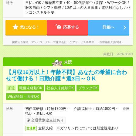
日払いOK
/
履歴書不要
/
40～50代活躍中
/
副業・WワークOK
/
特徴
服装自由
/
シフト勤務
/
10名以上の大量募集
/
電話対応なし
/
パ
ソコンスキル不要
気になる！
応募する
詳細へ
掲載元企業名
マンパワーグループ株式会社 ケアサービス事業部 （医療福祉介護関連）
掲載日：2026.08.03
未読
【月収16万以上！年齢不問】あなたの希望に合わ
せて働ける！日勤介護＊週3日～ＯＫ
派遣
職種未経験OK
社会人未経験OK
ブランクOK
WEB登録・面接OK
初任者研修：時給1700円～ 介護福祉士：時給1800円～ ※日
給与
払い・週払いOK
交通費別途支給あり
全額支給 ※ガソリン代については別途規定あり
交通費