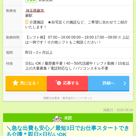
埼玉県蕨市
勤務地
蕨駅
介護施設 ★自宅近くの施設など、ご希望に合わせてご紹介
いたします！
【シフト例】 07:00～16:00 09:00～18:00 17:00～09:00 ※ 上記
勤務時間
は一例です！その他シフトもご相談ください！
即日～2ヶ月以上
期間
日払いOK
/
履歴書不要
/
40～50代活躍中
/
シフト勤務
/
10名以
特徴
上の大量募集
/
電話対応なし
/
パソコンスキル不要
気になる！
応募する
詳細へ
掲載元企業名
株式会社ニッソーネット
掲載日：2026.08.04
未読
＼急な出費も安心／最短3日でお仕事スタートでき
る介護＊即日×日払いOK