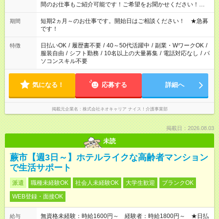
間のお仕事もご紹介可能です！ご希望をお聞かせください！★家
庭の都合でお休みが必要な場合も遠慮なくご相談ください。 ※
週最低15時間以上の勤務が必要です
短期2ヵ月～のお仕事です。開始日はご相談ください！ ★急募
期間
です！
日払いOK
/
履歴書不要
/
40～50代活躍中
/
副業・WワークOK
/
特徴
服装自由
/
シフト勤務
/
10名以上の大量募集
/
電話対応なし
/
パ
ソコンスキル不要
気になる！
応募する
詳細へ
掲載元企業名
株式会社ネオキャリア ナイス！介護事業部
掲載日：2026.08.03
未読
蕨市【週3日～】ホテルライクな高齢者マンション
で生活サポート
派遣
職種未経験OK
社会人未経験OK
大学生歓迎
ブランクOK
WEB登録・面接OK
無資格未経験：時給1600円～ 経験者：時給1800円～ ★日払
給与