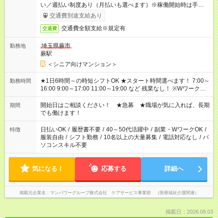
い／週払い制度あり（月払いも選べます）※稼働開始時は手続き
完了次第のお支払いとなります。
交通費別途支給あり
交通費全額支給※規定有
交通費
埼玉県蕨市
勤務地
蕨駅
＜シニア向けマンション＞
★1日6時間～の時短シフトOK ★スタート時間選べます！ 7:00～
勤務時間
16:00 9:00～17:00 11:00～19:00 など 残業なし！ ※Wワークの
場合、他のお仕事と合わせ週40時間超の就業はご案内できませ
ん ※法令に基づき、週20時間以上勤務は社会保険への加入対象
開始日はご相談ください！ ★急募 ★職場が気に入れば、長期
期間
となります ※労働者派遣法（日雇い派遣の原則禁止）により、
でも働けます！
短時間・短期間の就業はご案内が難しい場合があります
日払いOK
/
履歴書不要
/
40～50代活躍中
/
副業・WワークOK
/
特徴
服装自由
/
シフト勤務
/
10名以上の大量募集
/
電話対応なし
/
パ
ソコンスキル不要
気になる！
応募する
詳細へ
掲載元企業名
マンパワーグループ株式会社 ケアサービス事業部 （医療福祉介護関連）
掲載日：2026.08.03