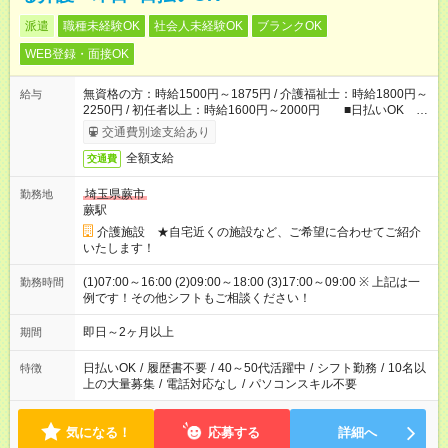
派遣
職種未経験OK
社会人未経験OK
ブランクOK
WEB登録・面接OK
無資格の方：時給1500円～1875円 / 介護福祉士：時給1800円～
給与
2250円 / 初任者以上：時給1600円～2000円 ■日払いOK ■
日収例：1万2000円（時給1500円×8h）
交通費別途支給あり
全額支給
交通費
埼玉県蕨市
勤務地
蕨駅
介護施設 ★自宅近くの施設など、ご希望に合わせてご紹介
いたします！
(1)07:00～16:00 (2)09:00～18:00 (3)17:00～09:00 ※ 上記は一
勤務時間
例です！その他シフトもご相談ください！
即日～2ヶ月以上
期間
日払いOK
/
履歴書不要
/
40～50代活躍中
/
シフト勤務
/
10名以
特徴
上の大量募集
/
電話対応なし
/
パソコンスキル不要
気になる！
応募する
詳細へ