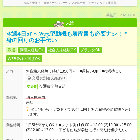
掲載元企業名
日研トータルソーシング株式会社 メディカルケア事業部
掲載日：2026.08.01
未読
≪週4日5h～≫志望動機も履歴書も必要ナシ！＊
身の回りのお手伝い
派遣
職種未経験OK
社会人未経験OK
ブランクOK
WEB登録・面接OK
無資格未経験：時給1350円～ ■週払いOK ■扶養内OK
給与
交通費別途支給あり
交通費全額支給
交通費
埼玉県蕨市
勤務地
蕨駅
≪自宅からドアtoドアで30分以内！≫ご希望の勤務地を紹介
します。
1日5時間からOK！ ■シフト例 (1)8:00～13:00 (2)10:00～15:00
勤務時間
(3)12:00～17:00 「子どもたちが学校に行く間だけ働きたい」
「余裕を持って夕飯の準備がしたい」 「午前中は働いて、午後