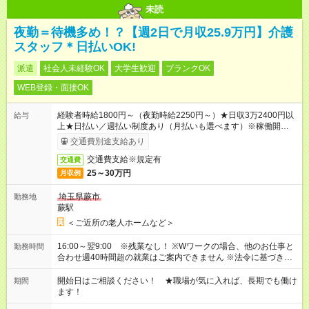
未読
夜勤＝待機多め！？【週2日で月収25.9万円】介護
スタッフ＊日払いOK!
派遣
社会人未経験OK
大学生歓迎
ブランクOK
WEB登録・面接OK
経験者時給1800円～（夜勤時給2250円～）★日収3万2400円以
給与
上★日払い／週払い制度あり（月払いも選べます）※稼働開始時
は手続き完了次第のお支払いとなります。
交通費別途支給あり
交通費支給※規定有
交通費
25～30万円
月収例
埼玉県蕨市
勤務地
蕨駅
＜ご近所の老人ホームなど＞
16:00～翌9:00 ※残業なし！ ※Wワークの場合、他のお仕事と
勤務時間
合わせ週40時間超の就業はご案内できません ※法令に基づき、
週20時間以上勤務は社会保険への加入対象となります ※労働者
派遣法（日雇い派遣の原則禁止）により、短時間・短期間の就
開始日はご相談ください！ ★職場が気に入れば、長期でも働け
期間
業はご案内が難しい場合があります
ます！