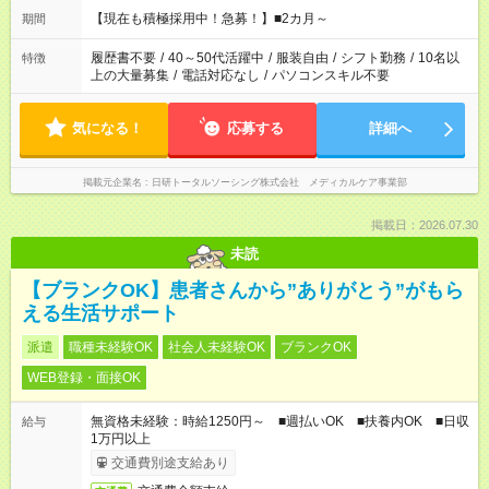
望する勤務時間と、もう1つのお仕事の勤務時間の合計が 週40
【現在も積極採用中！急募！】■2カ月～
期間
時間を超えなければOKです。
履歴書不要
/
40～50代活躍中
/
服装自由
/
シフト勤務
/
10名以
特徴
上の大量募集
/
電話対応なし
/
パソコンスキル不要
気になる！
応募する
詳細へ
掲載元企業名
日研トータルソーシング株式会社 メディカルケア事業部
掲載日：2026.07.30
未読
【ブランクOK】患者さんから”ありがとう”がもら
える生活サポート
派遣
職種未経験OK
社会人未経験OK
ブランクOK
WEB登録・面接OK
無資格未経験：時給1250円～ ■週払いOK ■扶養内OK ■日収
給与
1万円以上
交通費別途支給あり