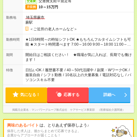
交通費支給※規定有
交通費
10～15万円
月収例
埼玉県蕨市
勤務地
蕨駅
＜ご近所の老人ホームなど＞
★1日6時間～の時短シフトOK ★もちろんフルタイムシフトも可
勤務時間
能 ★スタート時間選べます 7:00～16:00 9:00～18:00 11:00～
20:00 など 残業なし！ ※Wワークの場合、他のお仕事と合わせ
週40時間超の就業はご案内できません ※法令に基づき、週20時
開始日はご相談ください！ ★職場が気に入れば、長期でも働け
期間
間以上勤務は社会保険への加入対象となります ※労働者派遣法
ます！
（日雇い派遣の原則禁止）により、短時間・短期間の就業はご
案内が難しい場合があります
日払いOK
/
履歴書不要
/
40～50代活躍中
/
副業・WワークOK
/
特徴
服装自由
/
シフト勤務
/
10名以上の大量募集
/
電話対応なし
/
パ
ソコンスキル不要
気になる！
応募する
詳細へ
掲載元企業名
マンパワーグループ株式会社 ケアサービス事業部 （医療福祉介護関連）
興味のあるバイト
は、とりあえず保存しよう♪
保存した求人は、後からまとめて応募できるよ。
企業からアプローチが届くことも！