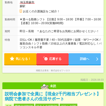
埼玉県蕨市
勤務地
蕨駅
お近くの介護施設をご紹介！
▼選べる勤務シフト 【日勤】9:00～18:00 【早番】7:00～16:00
勤務時間
【遅番】10:00～20:00(実働8時間)
即日～長期 ＊あなたのご希望をお気軽にお聞かせください！
期間
日払いOK
/
履歴書不要
/
40～50代活躍中
/
副業・WワークOK
/
特徴
服装自由
/
シフト勤務
/
10名以上の大量募集
/
電話対応なし
/
パ
ソコンスキル不要
気になる！
応募する
詳細へ
掲載元企業名
株式会社ゼフィロス
掲載日：2026.08.03
未読
説明会参加で全員に【現金2千円相当プレゼント】
病院で患者さんの生活サポート