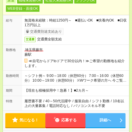
派遣
職種未経験OK
社会人未経験OK
ブランクOK
WEB登録・面接OK
無資格未経験：時給1250円～ ■週払いOK ■扶養内OK ■日収
給与
1万円以上
交通費別途支給あり
交通費全額支給
交通費
埼玉県蕨市
勤務地
蕨駅
≪自宅からドアtoドアで30分以内！≫ご希望の勤務地を紹介
します。
～シフト例～ 9:00～18:00（休憩60分） 7:00～16:00（休憩60
勤務時間
分） 10:00～19:00（休憩60分） ※Wワーク希望の方へ 今ご覧の
お仕事で希望する勤務時間と、もう1つのお仕事の勤務時間の合
計が 週40時間を超えなければOKです。
【現在も積極採用中！急募！】■2カ月～
期間
履歴書不要
/
40～50代活躍中
/
服装自由
/
シフト勤務
/
10名以
特徴
上の大量募集
/
電話対応なし
/
パソコンスキル不要
気になる！
応募する
詳細へ