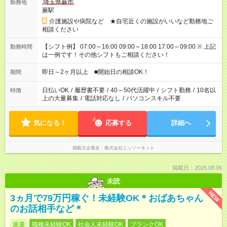
埼玉県蕨市
勤務地
蕨駅
介護施設や病院など ★自宅近くの施設がいいなど勤務地ご
相談ください
【シフト例】 07:00～16:00 09:00～18:00 17:00～09:00 ※ 上記
勤務時間
は一例です！その他シフトもご相談ください！
即日～2ヶ月以上 ■開始日の相談OK！
期間
日払いOK
/
履歴書不要
/
40～50代活躍中
/
シフト勤務
/
10名以
特徴
上の大量募集
/
電話対応なし
/
パソコンスキル不要
気になる！
応募する
詳細へ
掲載元企業名
株式会社ニッソーネット
掲載日：2026.08.06
未読
NEW
3ヵ月で79万円稼ぐ！未経験OK＊おばあちゃん
のお話相手など＊
派遣
職種未経験OK
社会人未経験OK
ブランクOK