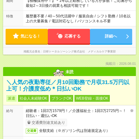
はプライベートの時間にしたい」 など、ご希望を教えてくださ
【積極採用中！】＊1年以上勤務している方が多数！ご応募から
期間
いね。 ※Wワーク希望の方へ 今ご覧のお仕事で希望する勤務時
最短2～3日後の就業も相談可能です！
間と、もう1つのお仕事の勤務時間。 合計で週40時間を超える
場合は応募できません。
履歴書不要
/
40～50代活躍中
/
服装自由
/
シフト勤務
/
10名以
特徴
上の大量募集
/
電話対応なし
/
パソコンスキル不要
気になる！
応募する
詳細へ
掲載元企業名
日研トータルソーシング株式会社 メディカルケア事業部
掲載日：2026.08.01
未読
＼人気の夜勤専従／月10回勤務で月収31.5万円以
上可！介護度低め＊日払いOK
派遣
社会人未経験OK
ブランクOK
WEB登録・面接OK
経験者：1回3万1579円！／介護福祉士：1回3万2725円～！ ※
給与
日払い・週払いOK
交通費別途支給あり
全額支給（※ガソリン代は別途規定あり）
交通費