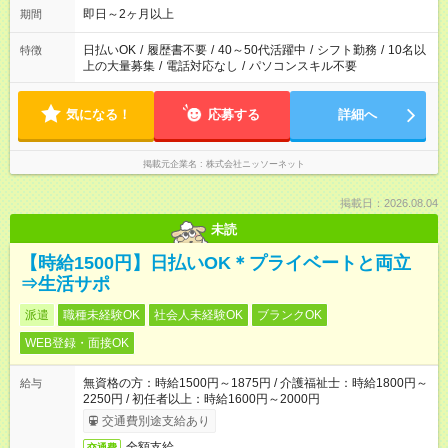
即日～2ヶ月以上
期間
日払いOK
/
履歴書不要
/
40～50代活躍中
/
シフト勤務
/
10名以
特徴
上の大量募集
/
電話対応なし
/
パソコンスキル不要
気になる！
応募する
詳細へ
掲載元企業名
株式会社ニッソーネット
掲載日：2026.08.04
未読
【時給1500円】日払いOK＊プライベートと両立
⇒生活サポ
派遣
職種未経験OK
社会人未経験OK
ブランクOK
WEB登録・面接OK
無資格の方：時給1500円～1875円 / 介護福祉士：時給1800円～
給与
2250円 / 初任者以上：時給1600円～2000円
交通費別途支給あり
全額支給
交通費