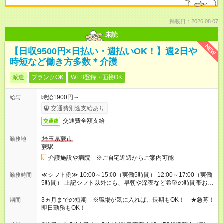
掲載日：2026.08.07
未読
NEW
【日収9500円×日払い・週払いOK！】週2日や
時短など働き方多数＊介護
派遣
ブランクOK
WEB登録・面接OK
時給1900円～
給与
交通費別途支給あり
交通費全額支給
交通費
埼玉県蕨市
勤務地
蕨駅
介護施設や病院 ※ご自宅近辺からご案内可能
≪シフト例≫ 10:00～15:00（実働5時間） 12:00～17:00（実働
勤務時間
5時間） 上記シフト以外にも、早朝や深夜など希望の時間帯お聞
かせください！ 事前に担当からヒアリングもしますので、ご安
心ください！
3ヵ月までの短期 ※職場が気に入れば、長期もOK！ ★急募！
期間
即日勤務もOK！