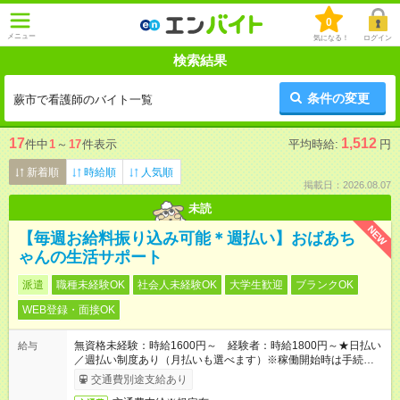
0
メニュー
気になる！
ログイン
検索結果
条件の変更
蕨市で看護師のバイト一覧
17
1,512
件中
1
～
17
件表示
平均時給:
円
新着順
時給順
人気順
掲載日：2026.08.07
未読
NEW
【毎週お給料振り込み可能＊週払い】おばあち
ゃんの生活サポート
派遣
職種未経験OK
社会人未経験OK
大学生歓迎
ブランクOK
WEB登録・面接OK
無資格未経験：時給1600円～ 経験者：時給1800円～★日払い
給与
／週払い制度あり（月払いも選べます）※稼働開始時は手続き完
了次第のお支払いとなります。
交通費別途支給あり