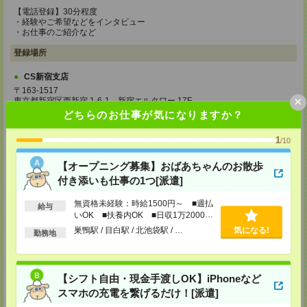
【電話登録】30分程度
・経験やご希望などをインタビュー
・お仕事のご紹介など
登録場所
CS新宿支店
〒163-1517
×
東京都新宿区西新宿 1-6-1 新宿エルタワー 17F
TEL：0120-659-458
どちらのお仕事が気になりますか？
MAIL：
CS_SHINJUKU@manpowergroup.jp
担当：採用担当
1
/10
CS立川支店
【オープニング募集】おばあちゃんのお散歩
〒190-0012
東京都立川市曙町2-34-7 ファーレイーストビル 8F
付き添いも仕事の1つ[派遣]
TEL：0120-659-460
MAIL：
CS_TACHIKAWA@manpowergroup.jp
無資格未経験：時給1500円～ ■週払
給与
担当：採用担当
いOK ■扶養内OK ■日収1万2000円
以上
CS横浜支店
巣鴨駅 / 目白駅 / 北池袋駅 / …
気になる!
勤務地
〒220-8136
神奈川県横浜市西区みなとみらい 2-2-1 横浜ランドマークタワー36F
TEL：0120-659-459
MAIL：
CS_YOKOHAMA@manpowergroup.jp
【シフト自由・現金手渡しOK】iPhoneなど
担当：採用担当
スマホの充電を繋げるだけ！[派遣]
CS大宮支店