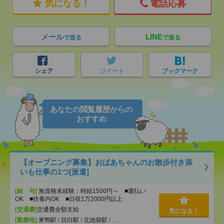
気になる！
電話応募
メール
LINE
で送る
で送る
シェア
ツイート
ブックマーク
あなたの閲覧履歴からの
おすすめ
【オープニング募集】おばあちゃんのお散歩付き添
いも仕事の1つ[派遣]
[給 与]
無資格未経験：時給1500円～ ■週払い
OK ■扶養内OK ■日収1万2000円以上
[交通費]
交通費全額支給
気になる！
[勤務地]
巣鴨駅
/
目白駅
/
北池袋駅
/
…