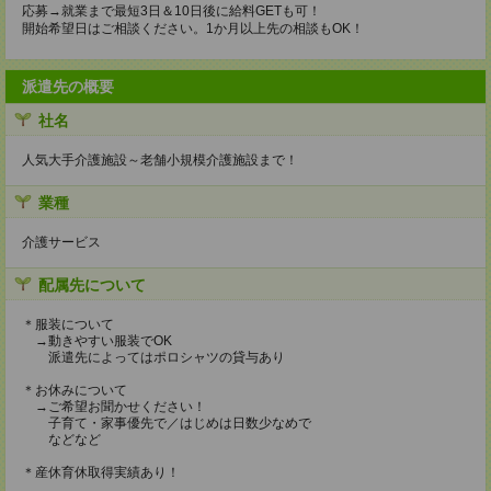
応募→就業まで最短3日＆10日後に給料GETも可！
開始希望日はご相談ください。1か月以上先の相談もOK！
派遣先の概要
社名
人気大手介護施設～老舗小規模介護施設まで！
業種
介護サービス
配属先について
＊服装について
→動きやすい服装でOK
派遣先によってはポロシャツの貸与あり
＊お休みについて
→ご希望お聞かせください！
子育て・家事優先で／はじめは日数少なめで
などなど
＊産休育休取得実績あり！