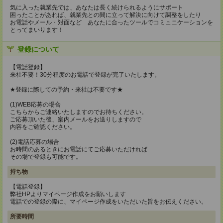
気に入った就業先では、あなたは長く続けられるようにサポート
困ったことがあれば、就業先との間に立って解決に向けて調整をしたり
お電話やメール・対面など あなたに合ったツールでコミュニケーションを
とってまいります！
登録について
【電話登録】
来社不要！30分程度のお電話で登録が完了いたします。
★登録に際しての予約・来社は不要です★
(1)WEB応募の場合
こちらからご連絡いたしますのでお待ちください。
ご応募頂いた後、案内メールをお送りしますので
内容をご確認ください。
(2)電話応募の場合
お時間のあるときにお電話にてご応募いただければ
その場で登録も可能です。
持ち物
【電話登録】
弊社HPよりマイページ作成をお願いします
電話での登録の際に、マイページ作成をいただいた旨をお伝えください。
所要時間