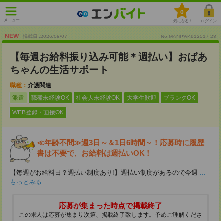
0
メニュー
気になる！
ログイン
NEW
掲載日 :2026
/
08
/
07
No.MANPWK912517-28
【毎週お給料振り込み可能＊週払い】おばあ
ちゃんの生活サポート
職種：
介護関連
派遣
職種未経験OK
社会人未経験OK
大学生歓迎
ブランクOK
WEB登録・面接OK
≪年齢不問≫週3日～＆1日6時間～！応募時に履歴
書は不要で、お給料は週払いOK！
【毎週がお給料日？週払い制度あり!】週払い制度があるので今週
...
もっとみる
応募が集まった時点で掲載終了
この求人は応募が集まり次第、掲載終了致します。予めご理解くださ