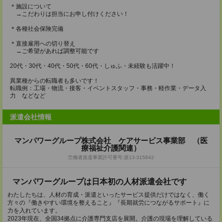
＊施設について
→こだわりは担当にお申し付けください！
＊各種社会保険完備
＊直接雇用への切り替え
→ご希望があれば調整可能です
20代・30代・40代・50代・60代・しゅふ・未経験も活躍中！
異業種からの転職者も多いです！
転職例：工場・物流・接客・イベントスタッフ・事務・軽作業・データ入
力 などなど
派遣会社情報
マンパワーグループ株式会社 ケアサービス事業部 （医
療福祉介護関連）
労働者派遣事業許可番号:派13-315642
マンパワーグループは日本初の人材派遣会社です
わたしたちは、人材の育成・派遣といったサービス提供だけではなく、働く
方々の『働きやすい環境を整えること』『長期就労につながるサポート』に
力を入れています。
2023年現在、全国34拠点に介護専門支店を展開。介護の現場を理解している