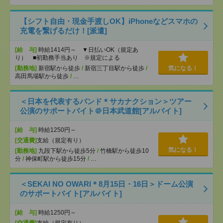
【シフト自由・現金手渡しOK】iPhoneなどスマホの
充電を繋げるだけ！[派遣]
[給 与]
時給1414円～ ▼日払いOK（規定あ
り） ■初勤務手当あり ※規定による
[勤務地]
新宿駅から徒歩
/
新宿三丁目駅から徒歩
/
気になる！
高田馬場駅から徒歩
/
…
＜日本を代表するバンド＊サカナクション＞ツアー
公演のサポートバイト＠日本武道館[アルバイト]
[給 与]
時給1250円～
[交通費]
支給（規定有り）
気になる！
[勤務地]
九段下駅から徒歩5分
/
竹橋駅から徒歩10
分
/
神保町駅から徒歩15分
/
…
＜SEKAI NO OWARI＊8月15日・16日＞ドーム公演
のサポートバイト[アルバイト]
[給 与]
時給1250円～