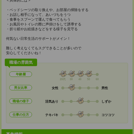
＜具体的には＞
・ベッドシーツの取り換えや、お部屋の掃除をする
・お話し相手になって、あいづちをうつ
・食事をスプーンで運んで食べてもらう
・お風呂やトイレの際に声掛けをして誘導する
・折り紙やお絵描きなどをする様子を見守る
何気ない日常生活のサポートがメイン！
難しく考えなくてもスグできることが多いので
安心してくださいね！
職場の雰囲気
年齢層
20代
30
40
50
60
男女比率
女性
男性
職場の様子
活気あり
しずか
仕事の仕方
テキパキ
コツコツ