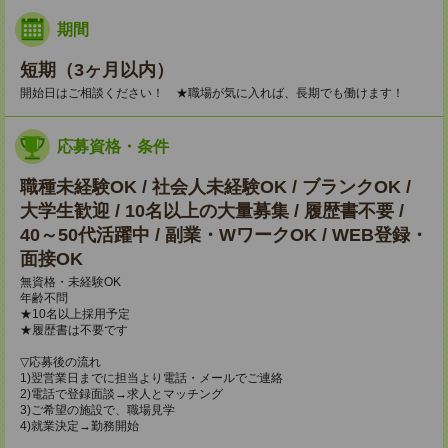
期間
短期（3ヶ月以内）
開始日はご相談ください！ ★職場が気に入れば、長期でも働けます！
応募資格・条件
職種未経験OK / 社会人未経験OK / ブランクOK /
大学生歓迎 / 10名以上の大量募集 / 履歴書不要 /
40～50代活躍中 / 副業・WワークOK / WEB登録・
面接OK
無資格・未経験OK
年齢不問
★10名以上採用予定
★履歴書は不要です
▽応募後の流れ
1)翌営業日までに担当より電話・メールでご連絡
2)電話で登録面談→求人とマッチング
3)ご希望の施設で、職場見学
4)就業決定→勤務開始