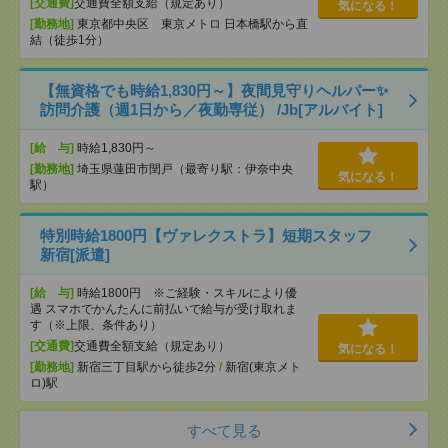
[交通費]
交通費全額支給（規定あり）
気になる！
[勤務地]
東京都中央区 東京メトロ 日本橋駅から直
結（徒歩1分）
【無資格でも時給1,830円～】夜間見守りヘルパー✨
訪問介護（週1日から／夜勤専従） /Jb[アルバイト]
[給 与]
時給1,830円～
[勤務地]
埼玉県蓮田市閏戸（最寄り駅：伊奈中央
気になる！
駅）
特別時給1800円【ヴァレクストラ】短期スタッフ
新宿[派遣]
[給 与]
時給1800円 ※ご経験・スキルにより優
遇 スマホでかんたんに前払いで給与が受け取れま
す（※上限、条件あり）
[交通費]
交通費全額支給（規定あり）
気になる！
[勤務地]
新宿三丁目駅から徒歩2分
/
新宿(東京メト
ロ)駅
すべて見る