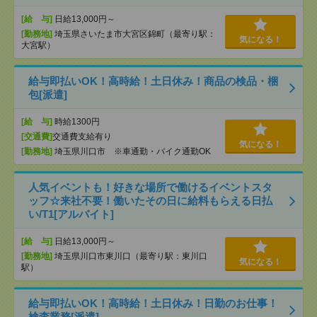
[給 与]
日給13,000円～
[勤務地]
埼玉県さいたま市大宮区錦町（最寄り駅：
気になる！
大宮駅）
給与即払いOK！高時給！土日休み！商品の検品・梱
包[派遣]
[給 与]
時給1300円
[交通費]
交通費支給有り
気になる！
[勤務地]
埼玉県川口市 ※車通勤・バイク通勤OK
人気イベントも！好きな場所で働けるイベントスタ
ッフ☆来社不要！働いたその日に給料もらえる日払
い/T1[アルバイト]
[給 与]
日給13,000円～
[勤務地]
埼玉県川口市東川口（最寄り駅：東川口
気になる！
駅）
給与即払いOK！高時給！土日休み！日勤のお仕事！
検査業務[派遣]