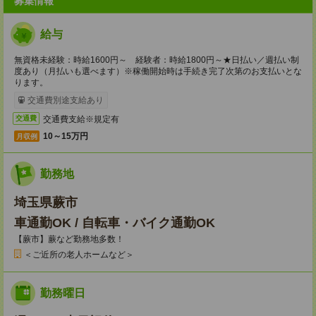
募集情報
給与
無資格未経験：時給1600円～ 経験者：時給1800円～★日払い／週払い制
度あり（月払いも選べます）※稼働開始時は手続き完了次第のお支払いとな
ります。
交通費別途支給あり
交通費支給※規定有
交通費
10～15万円
月収例
勤務地
埼玉県蕨市
車通勤OK / 自転車・バイク通勤OK
【蕨市】蕨など勤務地多数！
＜ご近所の老人ホームなど＞
勤務曜日