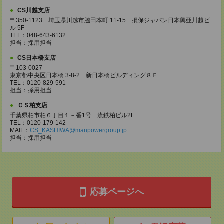
CS川越支店
〒350-1123 埼玉県川越市脇田本町 11-15 損保ジャパン日本興亜川越ビ
ル 5F
TEL：048-643-6132
担当：採用担当
CS日本橋支店
〒103-0027
東京都中央区日本橋 3-8-2 新日本橋ビルディング８Ｆ
TEL：0120-829-591
担当：採用担当
ＣＳ柏支店
千葉県柏市柏６丁目１－番1号 流鉄柏ビル2F
TEL：0120-179-142
MAIL：
CS_KASHIWA@manpowergroup.jp
担当：採用担当
応募ページへ