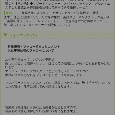
講など【その他】◆リゾート・レジャー・スパ・ショッピング・グルメ・エ
ステなど各施設を特別割引価格にて利用できる優待サービス
有資格者によるキャリアカウンセリングを無料でご提供してい
ポイント！
ます。 またご登録いただいた方を対象に「英語スピーキングチェック会」や
「英語で習うフラワーアレンジメント」、「ときめき片づけ体験セミナー」
等、楽しくて役に立つセミナーも開催しています。
フォローについて
営業担当・フォロー担当よりコメント
お仕事開始後のフォローについて
お仕事が決まって、いざお仕事開始！！
新しい出会いに期待もしつつ、はじめての職場は、戸惑うこともあるかと思
います。
マンパワーグループのスタッフとして働くメリットの１つに、
弊社の担当があなたをフォローするという点があります。
マンパワースタッフさんとしてのご就業にあたっては、弊社担当がいつもあ
なたの職場・仕事に関しての相談役になります。
就業先（派遣先）もあなたも両者を担当しますので、
就業先の環境も理解している強い味方になれますよ。