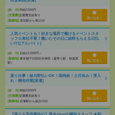
[給 与]
時給1500円
[交通費]
交通費支給有り
気になる！
[勤務地]
深谷駅から車12分
人気イベントも！好きな場所で働けるイベントスタ
ッフ☆来社不要！働いたその日に給料もらえる日払
い/T1[アルバイト]
[給 与]
日給13,000円～
[勤務地]
東京都千代田区外神田（最寄り駅：秋葉原
気になる！
駅）
座り仕事！給与即払いOK！高時給！土日休み！受入
れ・梱包作業[派遣]
[給 与]
時給1500円
[交通費]
交通費支給有り
気になる！
[勤務地]
谷塚駅から徒歩10分
【座り＆手作業中心】香水shopの梱包スタッフ ★副