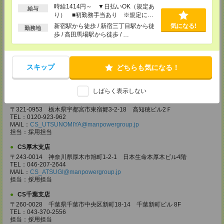
時給1414円～ ▼日払いOK（規定あ
〒330-0854 埼玉県さいたま市大宮区桜木町 1-10-16 シーノ大宮ノース
給与
ウイング 9階
り） ■初勤務手当あり ※規定によ
TEL：0120-769-355
る
新宿駅から徒歩 / 新宿三丁目駅から徒
気になる!
勤務地
MAIL：
CS_OMIYA@manpowergroup.jp
歩 / 高田馬場駅から徒歩 / …
担当：採用担当
CS高崎支店
〒370-0831 群馬県高崎市あら町167 高崎第一生命ビルディング11Ｆ
スキップ
どちらも気になる！
TEL：027-320-6558
MAIL：
CS_TAKASAKI@manpowergroup.jp
担当：採用担当
しばらく表示しない
CS宇都宮支店
〒321-0953 栃木県宇都宮市東宿郷3-2-18 高知穂ビル2Ｆ
TEL：0120-923-962
MAIL：
CS_UTSUNOMIYA@manpowergroup.jp
担当：採用担当
CS厚木支店
〒243-0014 神奈川県厚木市旭町1-2-1 日本生命本厚木ビル4階
TEL：046-207-2644
MAIL：
CS_ATSUGI@manpowergroup.jp
担当：採用担当
CS千葉支店
〒260-0028 千葉県千葉市中央区新町18-14 千葉新町ビル 8F
TEL：043-370-2556
担当：採用担当