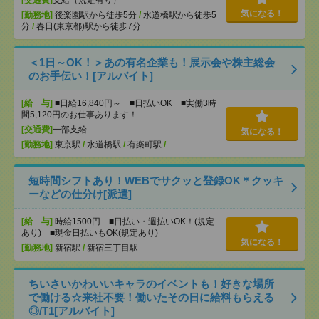
[交通費]
支給（規定有り）
気になる！
[勤務地]
後楽園駅から徒歩5分
/
水道橋駅から徒歩5
分
/
春日(東京都)駅から徒歩7分
＜1日～OK！＞あの有名企業も！展示会や株主総会
のお手伝い！[アルバイト]
[給 与]
■日給16,840円～ ■日払いOK ■実働3時
間5,120円のお仕事あります！
[交通費]
一部支給
気になる！
[勤務地]
東京駅
/
水道橋駅
/
有楽町駅
/
…
短時間シフトあり！WEBでサクッと登録OK＊クッキ
ーなどの仕分け[派遣]
[給 与]
時給1500円 ■日払い・週払いOK！(規定
あり) ■現金日払いもOK(規定あり)
気になる！
[勤務地]
新宿駅
/
新宿三丁目駅
ちいさいかわいいキャラのイベントも！好きな場所
で働ける☆来社不要！働いたその日に給料もらえる
◎/T1[アルバイト]