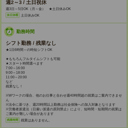
週2～3 / 土日祝休
週3日～5日OK（月～金） ★土日休みOK
土日休みOK
休日休暇
勤務時間
シフト勤務 / 残業なし
★1日6時間～の時短シフトOK
★もちろんフルタイムシフトも可能
★スタート時間選べます
7:00～16:00
9:00～18:00
11:00～20:00
など
残業なし！
※Wワークの場合、他のお仕事と合わせ週40時間超の就業はご案内できませ
ん
※法令に基づき、週20時間以上勤務は社会保険への加入対象となります
※労働者派遣法（日雇い派遣の原則禁止）により、短時間・短期間の就業は
ご案内が難しい場合があります
残業はありません。
残業時間