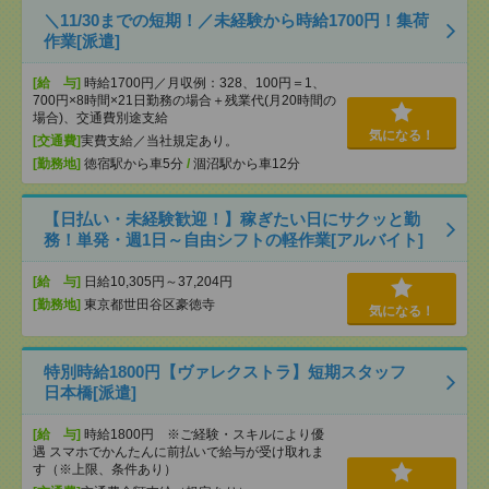
＼11/30までの短期！／未経験から時給1700円！集荷
作業[派遣]
[給 与]
時給1700円／月収例：328、100円＝1、
700円×8時間×21日勤務の場合＋残業代(月20時間の
場合)、交通費別途支給
気になる！
[交通費]
実費支給／当社規定あり。
[勤務地]
徳宿駅から車5分
/
涸沼駅から車12分
【日払い・未経験歓迎！】稼ぎたい日にサクッと勤
務！単発・週1日～自由シフトの軽作業[アルバイト]
[給 与]
日給10,305円～37,204円
[勤務地]
東京都世田谷区豪徳寺
気になる！
特別時給1800円【ヴァレクストラ】短期スタッフ
日本橋[派遣]
[給 与]
時給1800円 ※ご経験・スキルにより優
遇 スマホでかんたんに前払いで給与が受け取れま
す（※上限、条件あり）