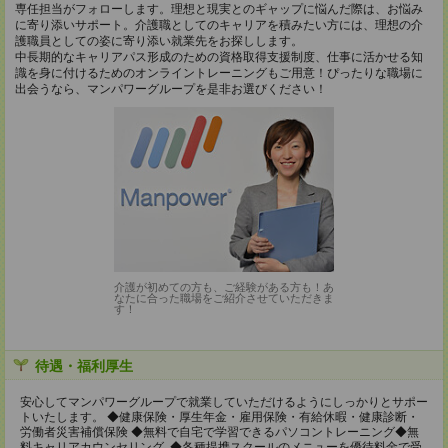
専任担当がフォローします。理想と現実とのギャップに悩んだ際は、お悩み
に寄り添いサポート。介護職としてのキャリアを積みたい方には、理想の介
護職員としての姿に寄り添い就業先をお探しします。
中長期的なキャリアパス形成のための資格取得支援制度、仕事に活かせる知
識を身に付けるためのオンライントレーニングもご用意！ぴったりな職場に
出会うなら、マンパワーグループを是非お選びください！
介護が初めての方も、ご経験がある方も！あ
なたに合った職場をご紹介させていただきま
す！
待遇・福利厚生
安心してマンパワーグループで就業していただけるようにしっかりとサポー
トいたします。 ◆健康保険・厚生年金・雇用保険・有給休暇・健康診断・
労働者災害補償保険 ◆無料で自宅で学習できるパソコントレーニング◆無
料キャリアカウンセリング ◆各種提携スクールのメニューを優待料金で受