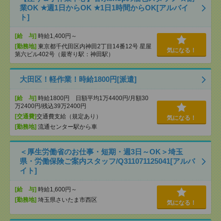
業OK ★週1日からOK ★1日1時間からOK[アルバイ
ト]
[給 与]
時給1,400円～
[勤務地]
東京都千代田区内神田2丁目14番12号 星屋
気になる！
第六ビル402号（最寄り駅：神田駅）
大田区！軽作業！時給1800円[派遣]
[給 与]
時給1800円 日額平均1万4400円/月額30
万2400円/残込39万2400円
[交通費]
交通費支給（規定あり）
気になる！
[勤務地]
流通センター駅から車
＜厚生労働省のお仕事・短期・週3日～OK＞埼玉
県・労働保険ご案内スタッフ/Q311071125041[アルバ
イト]
[給 与]
時給1,600円～
[勤務地]
埼玉県さいたま市西区
気になる！