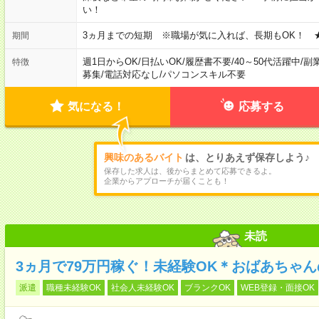
い！
3ヵ月までの短期 ※職場が気に入れば、長期もOK！ 
期間
週1日からOK
/
日払いOK
/
履歴書不要
/
40～50代活躍中
/
副
特徴
募集
/
電話対応なし
/
パソコンスキル不要
気になる！
応募する
興味のあるバイト
は、とりあえず保存しよう♪
保存した求人は、後からまとめて応募できるよ。
企業からアプローチが届くことも！
未読
3ヵ月で79万円稼ぐ！未経験OK＊おばあちゃ
派遣
職種未経験OK
社会人未経験OK
ブランクOK
WEB登録・面接OK