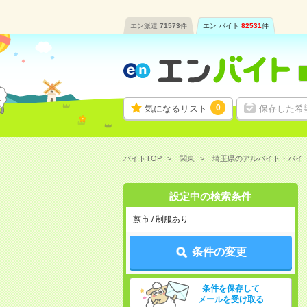
エン派遣
71573
件
エン バイト
82531
件
0
気になるリスト
保存した希
バイトTOP
関東
埼玉県のアルバイト・バイ
設定中の検索条件
蕨市 / 制服あり
条件の変更
条件を保存して
メールを受け取る