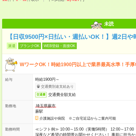
未読
【日収9500円×日払い・週払いOK！】週2日
派遣
ブランクOK
WEB登録・面接OK
WワークOK！時給1900円以上で業界最高水準！手
時給1900円～
給与
交通費別途支給あり
交通費全額支給
交通費
埼玉県蕨市
勤務地
蕨駅
介護施設や病院 ※ご自宅近辺からご案内可能
≪シフト例≫ 10:00～15:00（実働5時間） 12:00～1
勤務時間
深夜など希望の時間帯お聞かせください！ 事前に担当