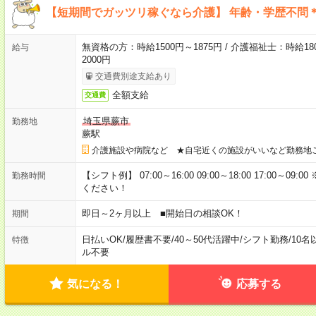
【短期間でガッツリ稼ぐなら介護】 年齢・学歴不問＊
無資格の方：時給1500円～1875円 / 介護福祉士：時給180
給与
2000円
交通費別途支給あり
全額支給
交通費
埼玉県蕨市
勤務地
蕨駅
介護施設や病院など ★自宅近くの施設がいいなど勤務地
【シフト例】 07:00～16:00 09:00～18:00 17:00
勤務時間
ください！
即日～2ヶ月以上 ■開始日の相談OK！
期間
日払いOK
/
履歴書不要
/
40～50代活躍中
/
シフト勤務
/
10名
特徴
ル不要
気になる！
応募する