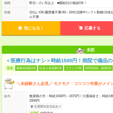
即日～2ヶ月以上 ■開始日の相談OK！
期間
日払いOK
/
履歴書不要
/
40～50代活躍中
/
シフト勤務
/
10名
特徴
ル不要
気になる！
応募する
未読
＜医療行為はナシ＞時給1500円！病院で備品
派遣
職種未経験OK
社会人未経験OK
ブランクOK
WEB登録・面接OK
＼未経験さん必見／ モクモク・コツコツ作業がメイ
無資格の方：時給1500円～1875円 / 介護福祉士：時給180
給与
2000円
交通費別途支給あり