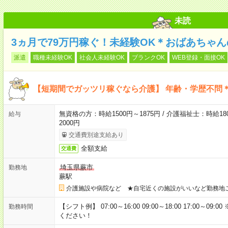
未読
3ヵ月で79万円稼ぐ！未経験OK＊おばあちゃ
派遣
職種未経験OK
社会人未経験OK
ブランクOK
WEB登録・面接OK
【短期間でガッツリ稼ぐなら介護】 年齢・学歴不問＊
無資格の方：時給1500円～1875円 / 介護福祉士：時給180
給与
2000円
交通費別途支給あり
全額支給
交通費
埼玉県蕨市
勤務地
蕨駅
介護施設や病院など ★自宅近くの施設がいいなど勤務地
【シフト例】 07:00～16:00 09:00～18:00 17:00
勤務時間
ください！