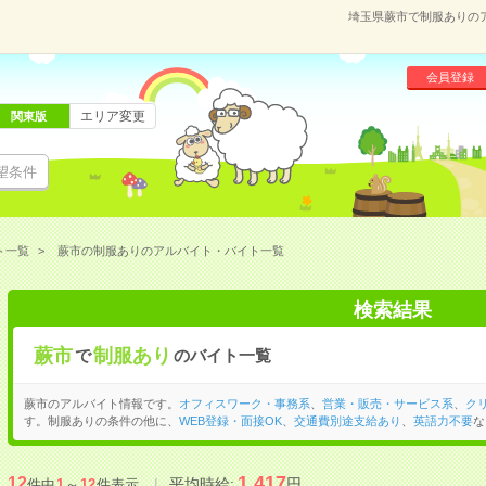
埼玉県蕨市で制服ありの
会員登録
エリア変更
関東版
望条件
ト一覧
蕨市の制服ありのアルバイト・バイト一覧
検索結果
蕨市
制服あり
で
のバイト一覧
蕨市のアルバイト情報です。
オフィスワーク・事務系
、
営業・販売・サービス系
、
ク
す。制服ありの条件の他に、
WEB登録・面接OK
、
交通費別途支給あり
、
英語力不要
な
1,417
12
平均時給:
円
件中
1
～
12
件表示