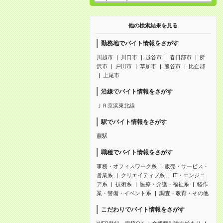
他の検索結果を見る
勤務地でバイト情報をさがす
川越市
川口市
越谷市
春日部市
所
沢市
戸田市
草加市
熊谷市
比企郡
上尾市
沿線でバイト情報をさがす
ＪＲ京浜東北線
駅でバイト情報をさがす
蕨駅
職種でバイト情報をさがす
事務・オフィスワーク系
販売・サービス・
営業系
クリエイティブ系
IT・エンジニ
ア系
技術系
医療・介護・福祉系
軽作
業・警備・イベント系
調査・教育・その他
こだわりでバイト情報をさがす