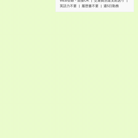
WEB登録・面接OK
交通費別途支給あり
英語力不要
履歴書不要
週5日勤務