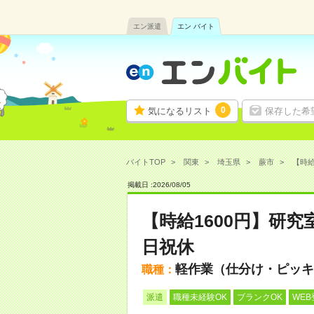
エン派遣
エン バイト
0
気になるリスト
保存した希
バイトTOP
関東
埼玉県
蕨市
【時給
掲載日 :
2026
/
08
/
05
【時給1600円】研
日祝休
軽作業（仕分け・ピッキ
職種：
派遣
職種未経験OK
ブランクOK
WEB