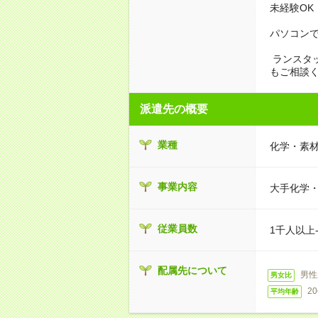
未経験OK
パソコンで
ランスタ
もご相談
派遣先の概要
業種
化学・素
事業内容
大手化学
従業員数
1千人以上
配属先について
男性
男女比
2
平均年齢