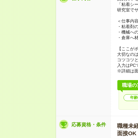
「粘着シ
研究室で
＜仕事内
・粘着剤の
・機械へ
・倉庫へ
【ここが
大切なの
コツコツ
入力はPC
※詳細は
職場の
年齢
応募資格・条件
職種未経験
面接OK