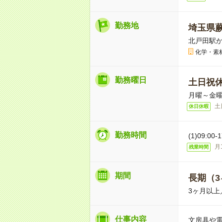
勤務地
埼玉県
北戸田駅か
化学・素
勤務曜日
土日祝
月曜～金曜
土
休日休暇
勤務時間
(1)09:00
月
残業時間
期間
長期（3
3ヶ月以上
仕事内容
文房具や