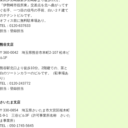
『伊勢崎市役所東』交差点を北へ曲がってす
ぐ右手、一つ目の信号の手前、白い２Ｆ建て
のテナントビルです。
オフィス前に無料駐車場あり。
TEL：0120-637633
担当：登録担当
熊谷支店
〒360-0042 埼玉県熊谷市本町2-107 松本ビ
ル1F
熊谷駅北口より徒歩10分。2階建ての、茶と
白のツートンカラーのビルです。（駐車場あ
り）
TEL：0120-243772
担当：登録担当
さいたま支店
〒330-0854 埼玉県さいたま市大宮区桜木町
1-9-1 三谷ビル3F（許可事業所名称 さいた
ま事業所）
TEL：050-1745-5645