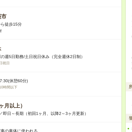
蕨市
ら徒歩15分
材
休
の週5日勤務/土日祝日休み（完全週休2日制）
日祝日
-17:30(休憩60分)
10時間以下
ヶ月以上）
／即日～長期（初回1ヶ月、以降2～3ヶ月更新）
電車の車体に使われる