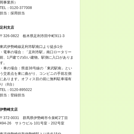
岡事業所）
TEL：0120-377008
担当：採用担当
足利支店
〒326-0822 栃木県足利市田中町911-3
東武伊勢崎線足利市駅南口より徒歩1分
・電車の場合：「足利市駅」南口ロータリー
前、1戸建ての白い建物。駅側に入口がありま
す。
・車の場合：県道38号線の「東武駅南」とい
う交差点を東に曲がり、コンビニの手前左側
にあります。オフィス目の前に無料駐車場有
り（8台）
TEL：0120-895022
担当：登録担当
伊勢崎支店
〒372-0031 群馬県伊勢崎市今泉町2丁目
494-26 サトウビル 101号室・202号室
東武伊勢崎線新伊勢崎駅より徒歩15分。