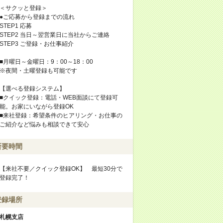
＜サクッと登録＞
●ご応募から登録までの流れ
STEP1 応募
STEP2 当日～翌営業日に当社からご連絡
STEP3 ご登録・お仕事紹介
■月曜日～金曜日：9：00～18：00
※夜間・土曜登録も可能です
【選べる登録システム】
■クイック登録：電話・WEB面談にて登録可
能。お家にいながら登録OK
■来社登録：希望条件のヒアリング・お仕事の
ご紹介など悩みも相談できて安心
所要時間
【来社不要／クイック登録OK】 最短30分で
登録完了！
登録場所
札幌支店