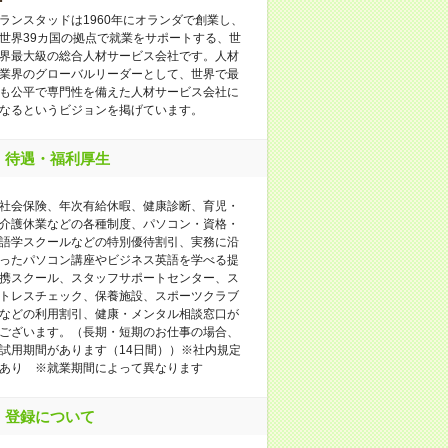
ランスタッドは1960年にオランダで創業し、
世界39カ国の拠点で就業をサポートする、世
界最大級の総合人材サービス会社です。人材
業界のグローバルリーダーとして、世界で最
も公平で専門性を備えた人材サービス会社に
なるというビジョンを掲げています。
待遇・福利厚生
社会保険、年次有給休暇、健康診断、育児・
介護休業などの各種制度、パソコン・資格・
語学スクールなどの特別優待割引、実務に沿
ったパソコン講座やビジネス英語を学べる提
携スクール、スタッフサポートセンター、ス
トレスチェック、保養施設、スポーツクラブ
などの利用割引、健康・メンタル相談窓口が
ございます。（長期・短期のお仕事の場合、
試用期間があります（14日間））※社内規定
あり ※就業期間によって異なります
登録について