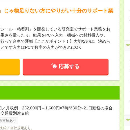
」じゃ物足りない方にやりがい十分のサポート業
着シール・粘着剤」を開発している研究室でサポート業務をお
重さを量ったり、結果をPCへ入力・機械への材料投入や、
に行って台車で運搬【ここがポイント！】大切なのは、決めら
とです入力はPCで数字の入力ができればOK！
応募する
円／月収例：252,000円＝1,600円×7時間30分×21日勤務の場合
、交通費別途支給
途支給あり
支給／当社規定あり。