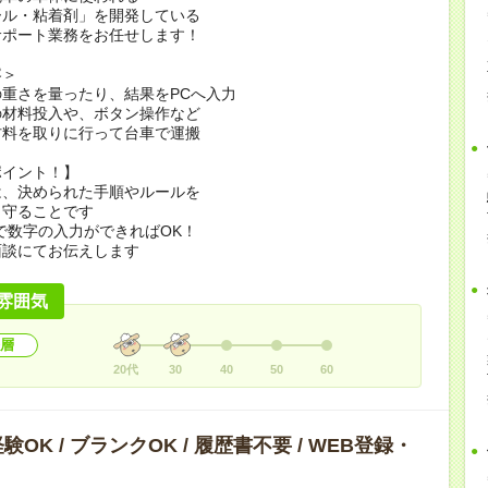
ール・粘着剤」を開発している
サポート業務をお任せします！
容＞
重さを量ったり、結果をPCへ入力
の材料投入や、ボタン操作など
材料を取りに行って台車で運搬
ポイント！】
は、決められた手順やルールを
と守ることです
で数字の入力ができればOK！
面談にてお伝えします
雰囲気
層
20代
30
40
50
60
OK / ブランクOK / 履歴書不要 / WEB登録・