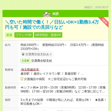
掲載日：2026.08.07
未読
NEW
＼空いた時間で働く！／日払いOK×1勤務3.4万
円も可！施設での見回りなど
派遣
ブランクOK
WEB登録・面接OK
時給1900円～ 夜勤時給2310円～ 日収3.4万円～（夜勤時給
給与
2310円×15h）
交通費別途支給あり
交通費全額支給
交通費
埼玉県越谷市
勤務地
越谷駅
/
越谷レイクタウン駅
/
新越谷駅
/
…
介護施設や病院 ※ご自宅近辺からご案内可能
≪シフト例≫ 10:00～15:00（実働5時間） 12:00～17:00（実働
勤務時間
5時間） 17:00～翌10:00（実働15時間）など ご希望に応じて、
働く時間は調整できます！ お気軽に担当へ相談ください！
3ヵ月までの短期 ※職場が気に入れば、長期もOK！ ★急募！
期間
即日勤務もOK！