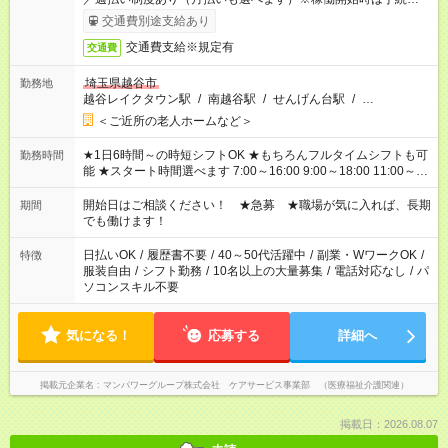
了次第のお支払いとなります。
交通費別途支給あり
交通費支給※規定有
交通費
埼玉県越谷市
勤務地
越谷レイクタウン駅
/
南越谷駅
/
せんげん台駅
/
…
＜ご近所の老人ホームなど＞
★1日6時間～の時短シフトOK ★もちろんフルタイムシフトも可
勤務時間
能 ★スタート時間選べます 7:00～16:00 9:00～18:00 11:00～
20:00 など 残業なし！ ※Wワークの場合、他のお仕事と合わせ
週40時間超の就業はご案内できません ※法令に基づき、週20時
開始日はご相談ください！ ★急募 ★職場が気に入れば、長期
期間
間以上勤務は社会保険への加入対象となります ※労働者派遣法
でも働けます！
（日雇い派遣の原則禁止）により、短時間・短期間の就業はご
案内が難しい場合があります
日払いOK
/
履歴書不要
/
40～50代活躍中
/
副業・WワークOK
/
特徴
服装自由
/
シフト勤務
/
10名以上の大量募集
/
電話対応なし
/
パ
ソコンスキル不要
気になる！
応募する
詳細へ
掲載元企業名
マンパワーグループ株式会社 ケアサービス事業部 （医療福祉介護関連）
掲載日：2026.08.07