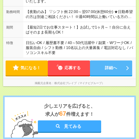
いたします。
【夜勤のみ】 ▽シフト例 22:00～翌07:00(休憩60分) ★日勤希望
勤務時間
の方は別途ご相談ください！ ※週40時間以上働いている方のW
ワークはNG
【最短2日でお仕事スタート！】お試しで1ヶ月～！自分に合え
期間
ばそのまま長期もOK！
日払いOK
/
履歴書不要
/
40～50代活躍中
/
副業・WワークOK
/
特徴
服装自由
/
シフト勤務
/
10名以上の大量募集
/
電話対応なし
/
パ
ソコンスキル不要
気になる！
応募する
詳細へ
掲載元企業名
株式会社ブレイブ（マイナビグループ）
少しエリアを広げると、
67
求人が
件増えます！
見てみる