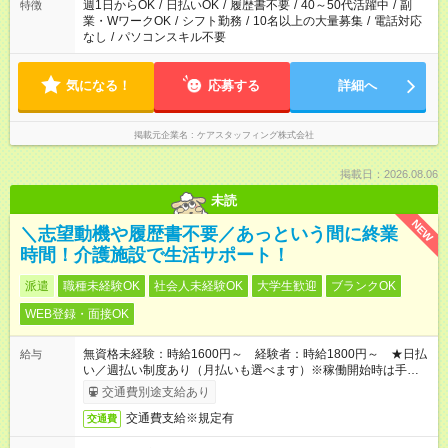
週1日からOK
/
日払いOK
/
履歴書不要
/
40～50代活躍中
/
副
特徴
業・WワークOK
/
シフト勤務
/
10名以上の大量募集
/
電話対応
なし
/
パソコンスキル不要
気になる！
応募する
詳細へ
掲載元企業名
ケアスタッフィング株式会社
掲載日：2026.08.06
未読
NEW
＼志望動機や履歴書不要／あっという間に終業
時間！介護施設で生活サポート！
派遣
職種未経験OK
社会人未経験OK
大学生歓迎
ブランクOK
WEB登録・面接OK
無資格未経験：時給1600円～ 経験者：時給1800円～ ★日払
給与
い／週払い制度あり（月払いも選べます）※稼働開始時は手続き
完了次第のお支払いとなります。
交通費別途支給あり
交通費支給※規定有
交通費