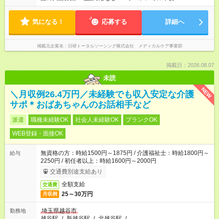
気になる！
応募する
詳細へ
掲載元企業名
日研トータルソーシング株式会社 メディカルケア事業部
掲載日：2026.08.07
未読
NEW
＼月収例26.4万円／未経験でも収入安定な介護
サポ＊おばあちゃんのお話相手など
派遣
職種未経験OK
社会人未経験OK
ブランクOK
WEB登録・面接OK
無資格の方：時給1500円～1875円 / 介護福祉士：時給1800円～
給与
2250円 / 初任者以上：時給1600円～2000円
交通費別途支給あり
全額支給
交通費
25～30万円
月収例
埼玉県越谷市
勤務地
越谷駅
/
新越谷駅
/
北越谷駅
/
…