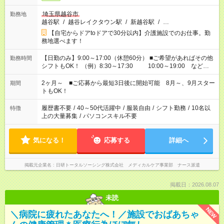
埼玉県越谷市
勤務地
越谷駅
/
越谷レイクタウン駅
/
新越谷駅
/
…
【自宅からドアtoドアで30分以内】介護施設でのお仕事。勤
務地選べます！
【日勤のみ】9:00～17:00（休憩60分） ■ご希望があればその他
勤務時間
シフトもOK！ （例）8:30～17:30 10:00～19:00 など
「家族とお休みを合わせたい」 「できれば残業はしたくない」
など、あなたのご希望に沿ったお仕事をご紹介します！ ※Wワ
2ヶ月～ ■ご応募から最短3日後に開始可能 8月～、9月スター
期間
ーク希望の方へ 今ご覧のお仕事で希望する勤務時間と、もう1つ
トもOK！
のお仕事の勤務時間。 合計で週40時間を超える場合は応募でき
ません
履歴書不要
/
40～50代活躍中
/
服装自由
/
シフト勤務
/
10名以
特徴
上の大量募集
/
パソコンスキル不要
気になる！
応募する
詳細へ
掲載元企業名
日研トータルソーシング株式会社 メディカルケア事業部 ナース派遣
掲載日：2026.08.07
未読
NEW
＼病院に疲れたあなたへ！／施設でおばあちゃ