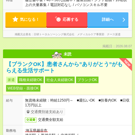
履歴書不要
/
40～50代活躍中
/
服装自由
/
シフト勤務
/
10名以
特徴
上の大量募集
/
電話対応なし
/
パソコンスキル不要
気になる！
応募する
詳細へ
掲載元企業名
日研トータルソーシング株式会社 メディカルケア事業部 ナース派遣
掲載日：2026.08.07
未読
NEW
【ブランクOK】患者さんから”ありがとう”がも
らえる生活サポート
派遣
職種未経験OK
社会人未経験OK
ブランクOK
WEB登録・面接OK
無資格未経験：時給1250円～ ■週払いOK ■扶養内OK ■日収
給与
1万円以上
交通費別途支給あり
交通費全額支給
交通費
埼玉県越谷市
勤務地