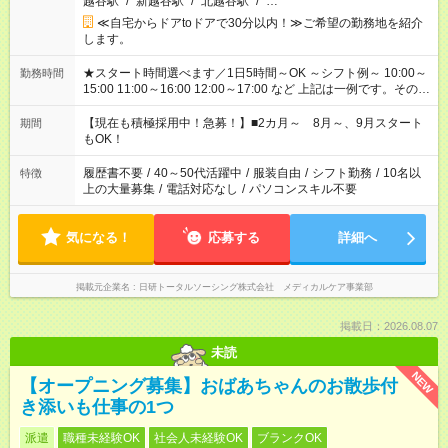
越谷駅
/
新越谷駅
/
北越谷駅
/
…
≪自宅からドアtoドアで30分以内！≫ご希望の勤務地を紹介
します。
★スタート時間選べます／1日5時間～OK ～シフト例～ 10:00～
勤務時間
15:00 11:00～16:00 12:00～17:00 など 上記は一例です。その他
シフトもご相談ください。 ※Wワークの場合当社と合わせて法
定労働時間が週40時間を超えなければOKです。
【現在も積極採用中！急募！】■2カ月～ 8月～、9月スタート
期間
もOK！
履歴書不要
/
40～50代活躍中
/
服装自由
/
シフト勤務
/
10名以
特徴
上の大量募集
/
電話対応なし
/
パソコンスキル不要
気になる！
応募する
詳細へ
掲載元企業名
日研トータルソーシング株式会社 メディカルケア事業部
掲載日：2026.08.07
未読
NEW
【オープニング募集】おばあちゃんのお散歩付
き添いも仕事の1つ
派遣
職種未経験OK
社会人未経験OK
ブランクOK