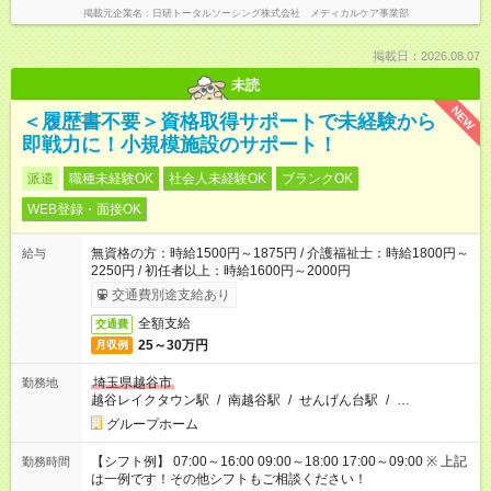
掲載元企業名
日研トータルソーシング株式会社 メディカルケア事業部
掲載日：2026.08.07
未読
NEW
＜履歴書不要＞資格取得サポートで未経験から
即戦力に！小規模施設のサポート！
派遣
職種未経験OK
社会人未経験OK
ブランクOK
WEB登録・面接OK
無資格の方：時給1500円～1875円 / 介護福祉士：時給1800円～
給与
2250円 / 初任者以上：時給1600円～2000円
交通費別途支給あり
全額支給
交通費
25～30万円
月収例
埼玉県越谷市
勤務地
越谷レイクタウン駅
/
南越谷駅
/
せんげん台駅
/
…
グループホーム
【シフト例】 07:00～16:00 09:00～18:00 17:00～09:00 ※ 上記
勤務時間
は一例です！その他シフトもご相談ください！