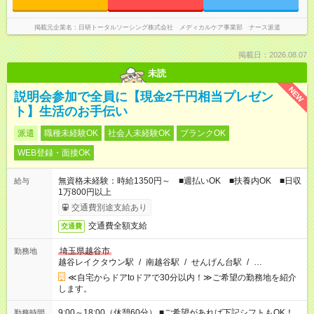
掲載元企業名
日研トータルソーシング株式会社 メディカルケア事業部 ナース派遣
掲載日：2026.08.07
未読
NEW
説明会参加で全員に【現金2千円相当プレゼン
ト】生活のお手伝い
派遣
職種未経験OK
社会人未経験OK
ブランクOK
WEB登録・面接OK
無資格未経験：時給1350円～ ■週払いOK ■扶養内OK ■日収
給与
1万800円以上
交通費別途支給あり
交通費全額支給
交通費
埼玉県越谷市
勤務地
越谷レイクタウン駅
/
南越谷駅
/
せんげん台駅
/
…
≪自宅からドアtoドアで30分以内！≫ご希望の勤務地を紹介
します。
9:00～18:00（休憩60分） ■ご希望があれば下記シフトもOK！
勤務時間