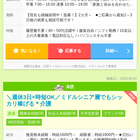
早番 7:00～16:00 遅番 10:00～19:00 「家族と休みを合わせた
い」 「余裕を持って夕飯の準備がしたい」 「できれば残業はし
たくない」 など、ご希望を教えてくださいね。 ※Wワーク希望
【現在も積極採用中！急募！】2カ月～ ■ご応募から最短2～3
期間
の方へ 今ご覧のお仕事で希望する勤務時間と、もう1つのお仕事
日後の就業も相談可能です！
の勤務時間。 合計で週40時間を超える場合は応募できません。
履歴書不要
/
40～50代活躍中
/
服装自由
/
シフト勤務
/
10名以
特徴
上の大量募集
/
電話対応なし
/
パソコンスキル不要
気になる！
応募する
詳細へ
掲載元企業名
日研トータルソーシング株式会社 メディカルケア事業部
掲載日：2026.08.07
未読
NEW
＼週休3日×時短OK／ミドルシニア層でもシッ
カリ稼げる＊介護
派遣
職種未経験OK
社会人未経験OK
大学生歓迎
ブランクOK
WEB登録・面接OK
無資格未経験：時給1600円～ 経験者：時給1800円～★日払い
給与
／週払い制度あり（月払いも選べます）※稼働開始時は手続き完