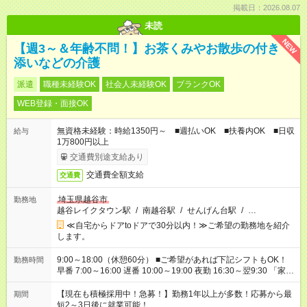
掲載日：2026.08.07
未読
NEW
【週3～＆年齢不問！】お茶くみやお散歩の付き
添いなどの介護
派遣
職種未経験OK
社会人未経験OK
ブランクOK
WEB登録・面接OK
無資格未経験：時給1350円～ ■週払いOK ■扶養内OK ■日収
給与
1万800円以上
交通費別途支給あり
交通費全額支給
交通費
埼玉県越谷市
勤務地
越谷レイクタウン駅
/
南越谷駅
/
せんげん台駅
/
…
≪自宅からドアtoドアで30分以内！≫ご希望の勤務地を紹介
します。
9:00～18:00（休憩60分） ■ご希望があれば下記シフトもOK！
勤務時間
早番 7:00～16:00 遅番 10:00～19:00 夜勤 16:30～翌9:30 「家族
と休みを合わせたい」 「余裕を持って夕飯の準備がしたい」
「できれば残業はしたくない」 など、ご希望を教えてください
【現在も積極採用中！急募！】勤務1年以上が多数！応募から最
期間
ね。 ※Wワーク希望の方へ 今ご覧のお仕事で希望する勤務時間
短2～3日後に就業可能！