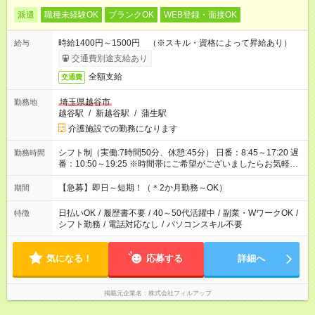
派遣
職種未経験OK
ブランクOK
WEB登録・面接OK
時給1400円～1500円 （※スキル・資格によって昇給あり）
給与
交通費別途支給あり
全額支給
交通費
埼玉県越谷市
勤務地
越谷駅
/
新越谷駅
/
蒲生駅
介護施設での勤務になります
シフト制（実働:7時間50分、休憩:45分） 日番：8:45～17:20 遅
勤務時間
番：10:50～19:25 ※時間帯にご希望がございましたらお気軽に
ご相談ください。
【急募】即日～短期！（＊2か月勤務～OK）
期間
日払いOK
/
履歴書不要
/
40～50代活躍中
/
副業・WワークOK
/
特徴
シフト勤務
/
電話対応なし
/
パソコンスキル不要
気になる！
応募する
詳細へ
掲載元企業名
株式会社フィルアップ