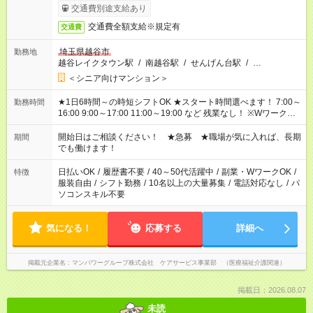
了次第のお支払いとなります。
交通費別途支給あり
交通費全額支給※規定有
交通費
埼玉県越谷市
勤務地
越谷レイクタウン駅
/
南越谷駅
/
せんげん台駅
/
…
＜シニア向けマンション＞
★1日6時間～の時短シフトOK ★スタート時間選べます！ 7:00～
勤務時間
16:00 9:00～17:00 11:00～19:00 など 残業なし！ ※Wワークの
場合、他のお仕事と合わせ週40時間超の就業はご案内できませ
ん ※法令に基づき、週20時間以上勤務は社会保険への加入対象
開始日はご相談ください！ ★急募 ★職場が気に入れば、長期
期間
となります ※労働者派遣法（日雇い派遣の原則禁止）により、
でも働けます！
短時間・短期間の就業はご案内が難しい場合があります
日払いOK
/
履歴書不要
/
40～50代活躍中
/
副業・WワークOK
/
特徴
服装自由
/
シフト勤務
/
10名以上の大量募集
/
電話対応なし
/
パ
ソコンスキル不要
気になる！
応募する
詳細へ
掲載元企業名
マンパワーグループ株式会社 ケアサービス事業部 （医療福祉介護関連）
掲載日：2026.08.07
未読