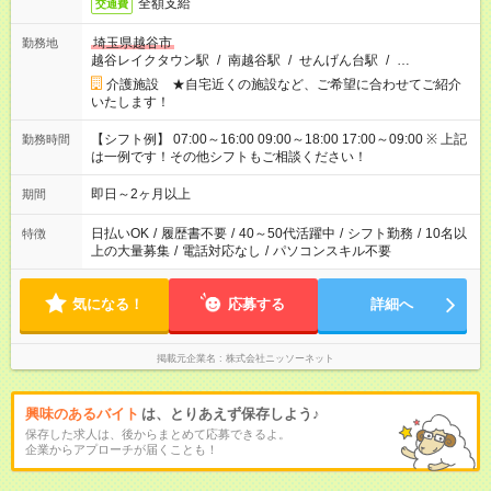
全額支給
交通費
埼玉県越谷市
勤務地
越谷レイクタウン駅
/
南越谷駅
/
せんげん台駅
/
…
介護施設 ★自宅近くの施設など、ご希望に合わせてご紹介
いたします！
【シフト例】 07:00～16:00 09:00～18:00 17:00～09:00 ※ 上記
勤務時間
は一例です！その他シフトもご相談ください！
即日～2ヶ月以上
期間
日払いOK
/
履歴書不要
/
40～50代活躍中
/
シフト勤務
/
10名以
特徴
上の大量募集
/
電話対応なし
/
パソコンスキル不要
気になる！
応募する
詳細へ
掲載元企業名
株式会社ニッソーネット
興味のあるバイト
は、とりあえず保存しよう♪
保存した求人は、後からまとめて応募できるよ。
企業からアプローチが届くことも！