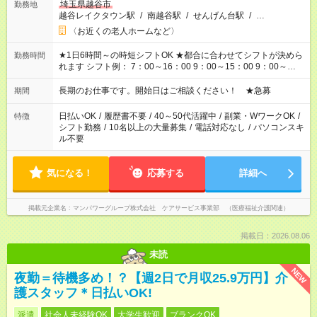
埼玉県越谷市
勤務地
越谷レイクタウン駅
/
南越谷駅
/
せんげん台駅
/
…
〈お近くの老人ホームなど〉
★1日6時間～の時短シフトOK ★都合に合わせてシフトが決めら
勤務時間
れます シフト例： 7：00～16：00 9：00～15：00 9：00～
18：00 11：00～20：00 など ※Wワークの場合、他のお仕事と
合わせ週40時間超の就業はご案内できません ※法令に基づき、
長期のお仕事です。開始日はご相談ください！ ★急募
期間
週20時間以上勤務は社会保険への加入対象となります ※労働者
派遣法（日雇い派遣の原則禁止）により、短時間・短期間の就
日払いOK
/
履歴書不要
/
40～50代活躍中
/
副業・WワークOK
/
特徴
業はご案内が難しい場合があります
シフト勤務
/
10名以上の大量募集
/
電話対応なし
/
パソコンスキ
ル不要
気になる！
応募する
詳細へ
掲載元企業名
マンパワーグループ株式会社 ケアサービス事業部 （医療福祉介護関連）
掲載日：2026.08.06
未読
NEW
夜勤＝待機多め！？【週2日で月収25.9万円】介
護スタッフ＊日払いOK!
派遣
社会人未経験OK
大学生歓迎
ブランクOK