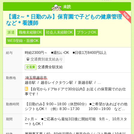
未読
NEW
【週2～＊日勤のみ】保育園で子どもの健康管理
など＊看護師
派遣
職種未経験OK
社会人未経験OK
ブランクOK
WEB登録・面接OK
時給2300円～ ■週払いOK ■日収1万8400円以上
給与
交通費別途支給あり
交通費全額支給
交通費
埼玉県越谷市
勤務地
越谷駅
/
越谷レイクタウン駅
/
新越谷駅
/
…
【自宅からドアtoドアで30分以内】お近くの保育園でのお仕
事です！
【日勤のみ】9:00～18:00（休憩60分） ■ご希望があればその他
勤務時間
シフトもOK！ （例）8:30～17:30 10:00～19:00 など
「家族とお休みを合わせたい」 「余裕を持って夕飯の準備がし
たい」 「できれば残業はしたくない」 など、ご希望があれば教
2ヶ月～ ■ご応募から最短3日後に開始可能 9月～、10月スタ
期間
えてくださいね。 ※Wワーク希望の方へ 今ご覧のお仕事で希望
ートもOK！
する勤務時間と、もう1つのお仕事の勤務時間。 合計で週40時
間を超える場合は応募できません