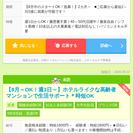
今ご覧のお仕事で希望する勤務時間と、もう1つのお仕事の勤務
時間。 合計で週40時間を超える場合は応募できません。
【8月中のスタートOK！急募！】2カ月～ ■ご応募から最短2～
期間
3日後に就業が可能です！
週1日からOK
/
履歴書不要
/
40～50代活躍中
/
服装自由
/
シフ
特徴
ト勤務
/
10名以上の大量募集
/
電話対応なし
/
パソコンスキル不
要
気になる！
応募する
詳細へ
掲載元企業名
日研トータルソーシング株式会社 メディカルケア事業部
掲載日：2026.08.07
未読
NEW
【8月～OK！週3日～】ホテルライクな高齢者
マンションで生活サポート＊時短OK
派遣
職種未経験OK
社会人未経験OK
大学生歓迎
ブランクOK
WEB登録・面接OK
無資格未経験：時給1600円～ 経験者：時給1800円～★日払い
給与
／週払い制度あり（月払いも選べます）※稼働開始時は手続き完