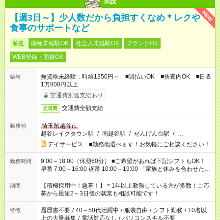
未読
NEW
【週3日～】少人数だから負担すくなめ＊レクや
食事のサポートなど
派遣
職種未経験OK
社会人未経験OK
ブランクOK
WEB登録・面接OK
無資格未経験：時給1350円～ ■週払いOK ■扶養内OK ■日収
給与
1万800円以上
交通費別途支給あり
交通費全額支給
交通費
埼玉県越谷市
勤務地
越谷レイクタウン駅
/
南越谷駅
/
せんげん台駅
/
…
デイサービス ■勤務地選べます！お気軽にご相談ください！
9:00～18:00（休憩60分） ■ご希望があれば下記シフトもOK！
勤務時間
早番 7:00～16:00 遅番 10:00～19:00 「家族と休みを合わせた
い」 「余裕を持って夕飯の準備がしたい」 「できれば残業はし
たくない」 など、ご希望を教えてくださいね。 ※Wワーク希望
【積極採用中！急募！】＊1年以上勤務している方が多数！ご応
期間
の方へ 今ご覧のお仕事で希望する勤務時間と、もう1つのお仕事
募から最短2～3日後の就業も相談可能です！
の勤務時間。 合計で週40時間を超える場合は応募できません。
履歴書不要
/
40～50代活躍中
/
服装自由
/
シフト勤務
/
10名以
特徴
上の大量募集
/
電話対応なし
/
パソコンスキル不要