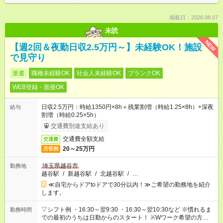
掲載日：2026.08.07
未読
NEW
【週2回＆夜勤日収2.5万円～】未経験OK！施設
で見守り
派遣
職種未経験OK
社会人未経験OK
ブランクOK
WEB登録・面接OK
日収2.5万円：時給1350円×8h＋残業割増（時給1.25×8h）+深夜
給与
割増（時給0.25×5h）
交通費別途支給あり
交通費全額支給
交通費
20～25万円
月収例
埼玉県越谷市
勤務地
越谷駅
/
新越谷駅
/
北越谷駅
/
…
≪自宅からドアtoドアで30分以内！≫ご希望の勤務地を紹介
します。
▽シフト例 ・16:30～翌9:30 ・16:30～翌10:30など ※慣れるま
勤務時間
での最初のうちは日勤からのスタート！ ※Wワーク希望の方へ