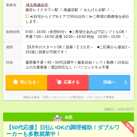
埼玉県越谷市
勤務地
越谷レイクタウン駅
/
南越谷駅
/
せんげん台駅
/
…
≪自宅からドアtoドアで30分以内！≫ご希望の勤務地を紹介
します。
9:00～18:00（休憩60分） ■ご希望があれば下記シフトもOK！
勤務時間
早番 7:00～16:00 遅番 10:00～19:00 時短 10:00～15:00 「家
族と休みを合わせたい」 「余裕を持って夕飯の準備がしたい」
「できれば残業はしたくない」 など、ご希望を教えてください
【8月中のスタートOK！急募！】2カ月～ ■ご応募から最短2～
期間
ね。 ※Wワーク希望の方へ 今ご覧のお仕事で希望する勤務時間
3日後に就業が可能です！
と、もう1つのお仕事の勤務時間。 合計で週40時間を超える場
合は応募できません。
履歴書不要
/
40～50代活躍中
/
服装自由
/
シフト勤務
/
10名以
特徴
上の大量募集
/
電話対応なし
/
パソコンスキル不要
気になる！
応募する
詳細へ
掲載元企業名
日研トータルソーシング株式会社 メディカルケア事業部
掲載日：2026.08.07
未読
NEW
【50代応援】日払いOKの調理補助！ダブルワ
ーカーも多数就業中！