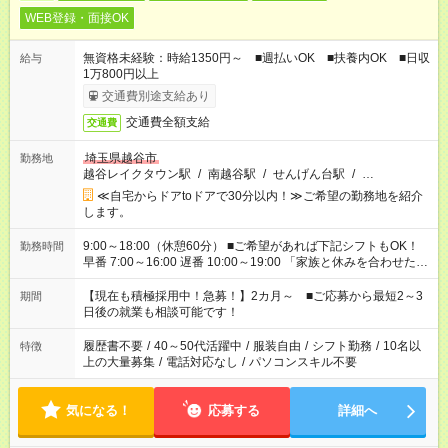
WEB登録・面接OK
無資格未経験：時給1350円～ ■週払いOK ■扶養内OK ■日収
給与
1万800円以上
交通費別途支給あり
交通費全額支給
交通費
埼玉県越谷市
勤務地
越谷レイクタウン駅
/
南越谷駅
/
せんげん台駅
/
…
≪自宅からドアtoドアで30分以内！≫ご希望の勤務地を紹介
します。
9:00～18:00（休憩60分） ■ご希望があれば下記シフトもOK！
勤務時間
早番 7:00～16:00 遅番 10:00～19:00 「家族と休みを合わせた
い」 「余裕を持って夕飯の準備がしたい」 「できれば残業はし
たくない」 など、ご希望を教えてくださいね。 ※Wワーク希望
【現在も積極採用中！急募！】2カ月～ ■ご応募から最短2～3
期間
の方へ 今ご覧のお仕事で希望する勤務時間と、もう1つのお仕事
日後の就業も相談可能です！
の勤務時間。 合計で週40時間を超える場合は応募できません。
履歴書不要
/
40～50代活躍中
/
服装自由
/
シフト勤務
/
10名以
特徴
上の大量募集
/
電話対応なし
/
パソコンスキル不要
気になる！
応募する
詳細へ