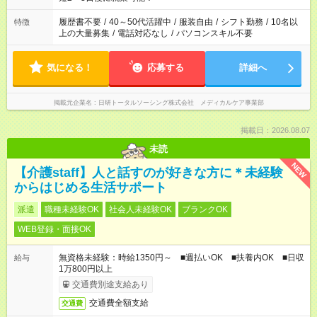
と、もう1つのお仕事の勤務時間。 合計で週40時間を超える場
合は応募できません。
履歴書不要
/
40～50代活躍中
/
服装自由
/
シフト勤務
/
10名以
特徴
上の大量募集
/
電話対応なし
/
パソコンスキル不要
気になる！
応募する
詳細へ
掲載元企業名
日研トータルソーシング株式会社 メディカルケア事業部
掲載日：2026.08.07
未読
NEW
【介護staff】人と話すのが好きな方に＊未経験
からはじめる生活サポート
派遣
職種未経験OK
社会人未経験OK
ブランクOK
WEB登録・面接OK
無資格未経験：時給1350円～ ■週払いOK ■扶養内OK ■日収
給与
1万800円以上
交通費別途支給あり
交通費全額支給
交通費