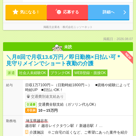
気になる！
応募する
詳細へ
掲載元企業名
株式会社ニッソーネット
掲載日：2026.08.07
未読
NEW
＼月8回で月収13.6万円／即日勤務×日払い可＊
見守りメインでショート夜勤の介護
派遣
社会人未経験OK
ブランクOK
WEB登録・面接OK
日収1万7100円～（日勤時給1800円～） ■資格や経験によって
給与
時給UP ■日払いOK！
交通費別途支給あり
交通費全額支給（ガソリン代もOK）
交通費
10～15万円
月収例
埼玉県越谷市
勤務地
越谷駅
/
越谷レイクタウン駅
/
新越谷駅
/
…
介護施設 ※ご自宅の近くなど、ご希望にあった案件を紹介