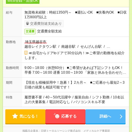
WEB登録・面接OK
無資格未経験：時給1350円～ ■週払いOK ■扶養内OK ■日収
給与
1万800円以上
交通費別途支給あり
交通費全額支給
交通費
埼玉県越谷市
勤務地
越谷レイクタウン駅
/
南越谷駅
/
せんげん台駅
/
…
≪自宅からドアtoドアで30分以内！≫ご希望の勤務地を紹介
します。
9:00～18:00（休憩60分） ■ご希望があれば下記シフトもOK！
勤務時間
早番 7:00～16:00 遅番 10:00～19:00 「家族と休みを合わせた
い」 「余裕を持って夕飯の準備がしたい」 「できれば残業はし
たくない」 など、ご希望を教えてくださいね。 ※Wワーク希望
【現在も積極採用中！急募！】2カ月～ ■ご応募から最短2～3
期間
の方へ 今ご覧のお仕事で希望する勤務時間と、もう1つのお仕事
日後の就業も相談可能です！
の勤務時間。 合計で週40時間を超える場合は応募できません。
履歴書不要
/
40～50代活躍中
/
服装自由
/
シフト勤務
/
10名以
特徴
上の大量募集
/
電話対応なし
/
パソコンスキル不要
気になる！
応募する
詳細へ
掲載元企業名
日研トータルソーシング株式会社 メディカルケア事業部