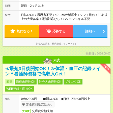
即日～2ヶ月以上
期間
日払いOK
/
履歴書不要
/
40～50代活躍中
/
シフト勤務
/
10名以
特徴
上の大量募集
/
電話対応なし
/
パソコンスキル不要
気になる！
応募する
詳細へ
掲載元企業名
株式会社ニッソーネット
掲載日：2026.08.07
未読
NEW
≪最短3日後開始OK！≫体温・血圧の記録メイ
ン＊看護師資格で高収入Get！
派遣
職種未経験OK
社会人未経験OK
ブランクOK
WEB登録・面接OK
時給2300円～ ■週払いOK ■日収1万8400円以上
給与
交通費別途支給あり
交通費全額支給
交通費