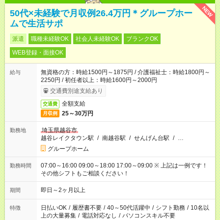
NEW
50代×未経験で月収例26.4万円＊グループホー
ムで生活サポ
派遣
職種未経験OK
社会人未経験OK
ブランクOK
WEB登録・面接OK
無資格の方：時給1500円～1875円 / 介護福祉士：時給1800円～
給与
2250円 / 初任者以上：時給1600円～2000円
交通費別途支給あり
全額支給
交通費
25～30万円
月収例
埼玉県越谷市
勤務地
越谷レイクタウン駅
/
南越谷駅
/
せんげん台駅
/
…
グループホーム
07:00～16:00 09:00～18:00 17:00～09:00 ※ 上記は一例です！
勤務時間
その他シフトもご相談ください！
即日～2ヶ月以上
期間
日払いOK
/
履歴書不要
/
40～50代活躍中
/
シフト勤務
/
10名以
特徴
上の大量募集
/
電話対応なし
/
パソコンスキル不要