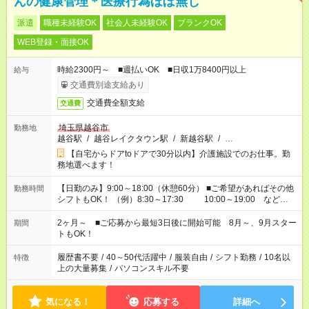
んの健康管理＊医療行為ほぼ無し
派遣
職種未経験OK
社会人未経験OK
ブランクOK
WEB登録・面接OK
時給2300円～ ■週払いOK ■日収1万8400円以上
給与
交通費別途支給あり
交通費全額支給
交通費
埼玉県越谷市
勤務地
越谷駅
/
越谷レイクタウン駅
/
新越谷駅
/
…
【自宅からドアtoドアで30分以内】介護施設でのお仕事。勤
務地選べます！
【日勤のみ】9:00～18:00（休憩60分） ■ご希望があればその他
勤務時間
シフトもOK！ （例）8:30～17:30 10:00～19:00 など
「家族とお休みを合わせたい」 「できれば残業はしたくない」
など、あなたのご希望に沿ったお仕事をご紹介します！ ※Wワ
2ヶ月～ ■ご応募から最短3日後に開始可能 8月～、9月スター
期間
ーク希望の方へ 今ご覧のお仕事で希望する勤務時間と、もう1つ
トもOK！
のお仕事の勤務時間。 合計で週40時間を超える場合は応募でき
ません
履歴書不要
/
40～50代活躍中
/
服装自由
/
シフト勤務
/
10名以
特徴
上の大量募集
/
パソコンスキル不要
気になる！
応募する
詳細へ