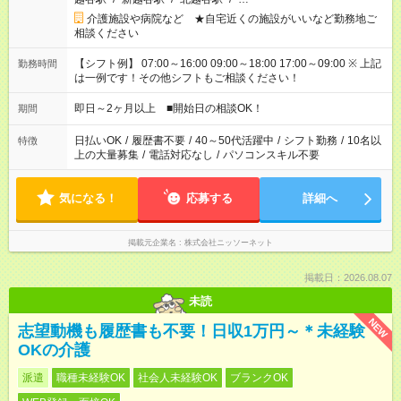
介護施設や病院など ★自宅近くの施設がいいなど勤務地ご
相談ください
【シフト例】 07:00～16:00 09:00～18:00 17:00～09:00 ※ 上記
勤務時間
は一例です！その他シフトもご相談ください！
即日～2ヶ月以上 ■開始日の相談OK！
期間
日払いOK
/
履歴書不要
/
40～50代活躍中
/
シフト勤務
/
10名以
特徴
上の大量募集
/
電話対応なし
/
パソコンスキル不要
気になる！
応募する
詳細へ
掲載元企業名
株式会社ニッソーネット
掲載日：2026.08.07
未読
NEW
志望動機も履歴書も不要！日収1万円～＊未経験
OKの介護
派遣
職種未経験OK
社会人未経験OK
ブランクOK