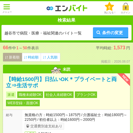
0
メニュー
気になる！
ログイン
検索結果
条件の変更
越谷市で病院・医療・福祉関連のバイト一覧
66
1,573
件中
1
～
50
件表示
平均時給:
円
新着順
時給順
人気順
掲載日：2026.08.07
未読
NEW
【時給1500円】日払いOK＊プライベートと両
立⇒生活サポ
派遣
職種未経験OK
社会人未経験OK
ブランクOK
WEB登録・面接OK
無資格の方：時給1500円～1875円 / 介護福祉士：時給1800円～
給与
2250円 / 初任者以上：時給1600円～2000円
交通費別途支給あり