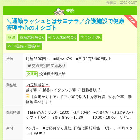
掲載日：2026.08.07
未読
NEW
＼通勤ラッシュとはサヨナラ／介護施設で健康
管理中心のオシゴト
派遣
職種未経験OK
社会人未経験OK
ブランクOK
WEB登録・面接OK
時給2300円～ ■週払いOK ■日収1万8400円以上
給与
交通費別途支給あり
交通費全額支給
交通費
埼玉県越谷市
勤務地
越谷駅
/
越谷レイクタウン駅
/
新越谷駅
/
…
【自宅からドアtoドアで30分以内】介護施設でのお仕事。勤
務地選べます！
【日勤のみ】9:00～18:00（休憩60分） ■ご希望があればその他
勤務時間
シフトもOK！ （例）8:30～17:30 10:00～19:00 など
「家族とお休みを合わせたい」 「余裕を持って夕飯の準備がし
たい」 「できれば残業はしたくない」 など、ご希望があれば教
2ヶ月～ ■ご応募から最短3日後に開始可能 9月～、10月スタ
期間
えてくださいね。 ※Wワーク希望の方へ 今ご覧のお仕事で希望
ートもOK！
する勤務時間と、もう1つのお仕事の勤務時間。 合計で週40時