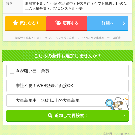
間を超える場合は応募できません
履歴書不要
/
40～50代活躍中
/
服装自由
/
シフト勤務
/
10名以
特徴
上の大量募集
/
パソコンスキル不要
気になる！
応募する
詳細へ
掲載元企業名
日研トータルソーシング株式会社 メディカルケア事業部 ナース派遣
こちらの条件も追加しませんか？
今が狙い目！急募
来社不要！WEB登録／面接OK
大量募集中！10名以上の大量募集
追加して再検索！
掲載日：2026.08.07