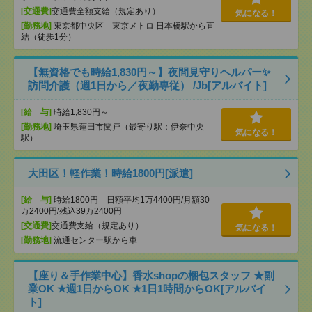
[交通費]
交通費全額支給（規定あり）
気になる！
[勤務地]
東京都中央区 東京メトロ 日本橋駅から直
結（徒歩1分）
【無資格でも時給1,830円～】夜間見守りヘルパー✨
訪問介護（週1日から／夜勤専従） /Jb[アルバイト]
[給 与]
時給1,830円～
[勤務地]
埼玉県蓮田市閏戸（最寄り駅：伊奈中央
気になる！
駅）
大田区！軽作業！時給1800円[派遣]
[給 与]
時給1800円 日額平均1万4400円/月額30
万2400円/残込39万2400円
[交通費]
交通費支給（規定あり）
気になる！
[勤務地]
流通センター駅から車
【座り＆手作業中心】香水shopの梱包スタッフ ★副
業OK ★週1日からOK ★1日1時間からOK[アルバイ
ト]