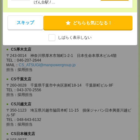
TEL：027-320-6558
げん台駅 / …
MAIL：
CS_TAKASAKI@manpowergroup.jp
担当：採用担当
CS宇都宮支店
スキップ
どちらも気になる！
〒321-0953 栃木県宇都宮市東宿郷3-2-18 高知穂ビル2Ｆ
TEL：0120-923-962
MAIL：
CS_UTSUNOMIYA@manpowergroup.jp
しばらく表示しない
担当：採用担当
CS厚木支店
〒243-0014 神奈川県厚木市旭町1-2-1 日本生命本厚木ビル4階
TEL：046-207-2644
MAIL：
CS_ATSUGI@manpowergroup.jp
担当：採用担当
CS千葉支店
〒260-0028 千葉県千葉市中央区新町18-14 千葉新町ビル 8F
TEL：043-370-2556
担当：採用担当
CS川越支店
〒350-1123 埼玉県川越市脇田本町 11-15 損保ジャパン日本興亜川越ビ
ル 5F
TEL：048-643-6132
担当：採用担当
CS日本橋支店