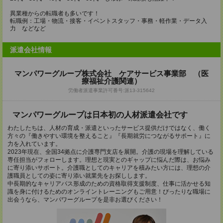
異業種からの転職者も多いです！
転職例：工場・物流・接客・イベントスタッフ・事務・軽作業・データ入
力 などなど
派遣会社情報
マンパワーグループ株式会社 ケアサービス事業部 （医
療福祉介護関連）
労働者派遣事業許可番号:派13-315642
マンパワーグループは日本初の人材派遣会社です
わたしたちは、人材の育成・派遣といったサービス提供だけではなく、働く
方々の『働きやすい環境を整えること』『長期就労につながるサポート』に
力を入れています。
2023年現在、全国34拠点に介護専門支店を展開。介護の現場を理解している
専任担当がフォローします。理想と現実とのギャップに悩んだ際は、お悩み
に寄り添いサポート。介護職としてのキャリアを積みたい方には、理想の介
護職員としての姿に寄り添い就業先をお探しします。
中長期的なキャリアパス形成のための資格取得支援制度、仕事に活かせる知
識を身に付けるためのオンライントレーニングもご用意！ぴったりな職場に
出会うなら、マンパワーグループを是非お選びください！