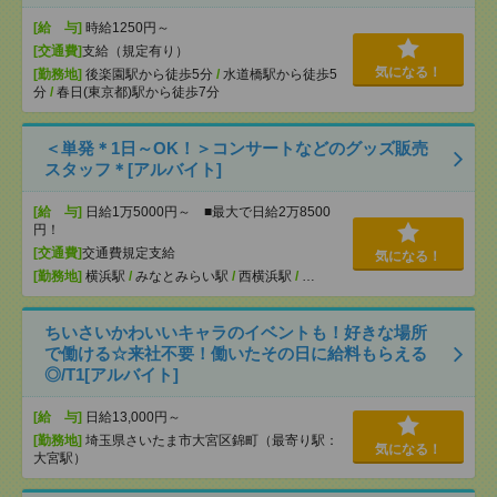
[給 与]
時給1250円～
[交通費]
支給（規定有り）
気になる！
[勤務地]
後楽園駅から徒歩5分
/
水道橋駅から徒歩5
分
/
春日(東京都)駅から徒歩7分
＜単発＊1日～OK！＞コンサートなどのグッズ販売
スタッフ＊[アルバイト]
[給 与]
日給1万5000円～ ■最大で日給2万8500
円！
[交通費]
交通費規定支給
気になる！
[勤務地]
横浜駅
/
みなとみらい駅
/
西横浜駅
/
…
ちいさいかわいいキャラのイベントも！好きな場所
で働ける☆来社不要！働いたその日に給料もらえる
◎/T1[アルバイト]
[給 与]
日給13,000円～
[勤務地]
埼玉県さいたま市大宮区錦町（最寄り駅：
気になる！
大宮駅）