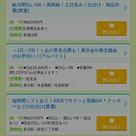
給与即払いOK！高時給！土日休み！仕分け・検品作
業[派遣]
[給 与]
時給1600円
[交通費]
交通費支給有り
気になる！
[勤務地]
新越谷駅
＜1日～OK！＞あの有名企業も！展示会や株主総会
のお手伝い！[アルバイト]
[給 与]
■日給16,840円～ ■日払いOK ■実働3時
間5,120円のお仕事あります！
[交通費]
一部支給
気になる！
[勤務地]
東京駅
/
水道橋駅
/
有楽町駅
/
…
短時間シフトあり！WEBでサクッと登録OK＊クッキ
ーなどの仕分け[派遣]
[給 与]
時給1500円 ■日払い・週払いOK！(規定
あり) ■現金日払いもOK(規定あり)
気になる！
[勤務地]
新宿駅
/
新宿三丁目駅