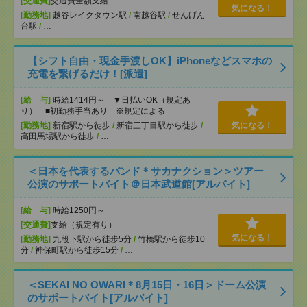
[交通費]
交通費全額支給
気になる！
[勤務地]
越谷レイクタウン駅
/
南越谷駅
/
せんげん
台駅
/
…
【シフト自由・現金手渡しOK】iPhoneなどスマホの
充電を繋げるだけ！[派遣]
[給 与]
時給1414円～ ▼日払いOK（規定あ
り） ■初勤務手当あり ※規定による
[勤務地]
新宿駅から徒歩
/
新宿三丁目駅から徒歩
/
気になる！
高田馬場駅から徒歩
/
…
＜日本を代表するバンド＊サカナクション＞ツアー
公演のサポートバイト＠日本武道館[アルバイト]
[給 与]
時給1250円～
[交通費]
支給（規定有り）
気になる！
[勤務地]
九段下駅から徒歩5分
/
竹橋駅から徒歩10
分
/
神保町駅から徒歩15分
/
…
＜SEKAI NO OWARI＊8月15日・16日＞ドーム公演
のサポートバイト[アルバイト]