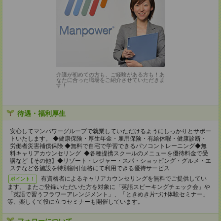
介護が初めての方も、ご経験がある方も！あ
なたに合った職場をご紹介させていただきま
す！
待遇・福利厚生
安心してマンパワーグループで就業していただけるようにしっかりとサポー
トいたします。 ◆健康保険・厚生年金・雇用保険・有給休暇・健康診断・
労働者災害補償保険 ◆無料で自宅で学習できるパソコントレーニング◆無
料キャリアカウンセリング ◆各種提携スクールのメニューを優待料金で受
講など【その他】◆リゾート・レジャー・スパ・ショッピング・グルメ・エ
ステなど各施設を特別割引価格にて利用できる優待サービス
有資格者によるキャリアカウンセリングを無料でご提供してい
ポイント！
ます。 またご登録いただいた方を対象に「英語スピーキングチェック会」や
「英語で習うフラワーアレンジメント」、「ときめき片づけ体験セミナー」
等、楽しくて役に立つセミナーも開催しています。