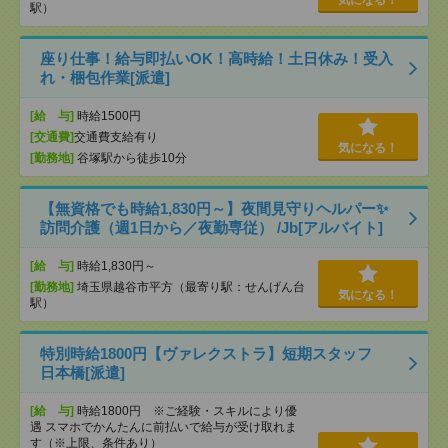
気になる！
駅）
座り仕事！給与即払いOK！高時給！土日休み！受入
れ・梱包作業[派遣]
[給 与]
時給1500円
[交通費]
交通費支給有り
気になる！
[勤務地]
谷塚駅から徒歩10分
【無資格でも時給1,830円～】夜間見守りヘルパー✨
訪問介護（週1日から／夜勤専従） /Jb[アルバイト]
[給 与]
時給1,830円～
[勤務地]
埼玉県越谷市平方（最寄り駅：せんげん台
気になる！
駅）
特別時給1800円【ヴァレクストラ】短期スタッフ
日本橋[派遣]
[給 与]
時給1800円 ※ご経験・スキルにより優
遇 スマホでかんたんに前払いで給与が受け取れま
す（※上限、条件あり）