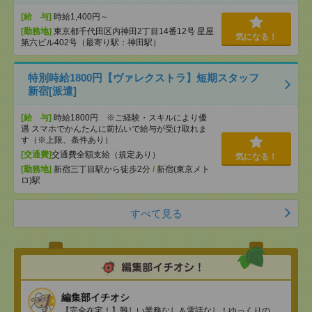
[給 与]
時給1,400円～
[勤務地]
東京都千代田区内神田2丁目14番12号 星屋
気になる！
第六ビル402号（最寄り駅：神田駅）
特別時給1800円【ヴァレクストラ】短期スタッフ
新宿[派遣]
[給 与]
時給1800円 ※ご経験・スキルにより優
遇 スマホでかんたんに前払いで給与が受け取れま
す（※上限、条件あり）
[交通費]
交通費全額支給（規定あり）
気になる！
[勤務地]
新宿三丁目駅から徒歩2分
/
新宿(東京メト
ロ)駅
すべて見る
編集部イチオシ
【完全在宅！】難しい業務なし＆電話なし！ゆっくりの