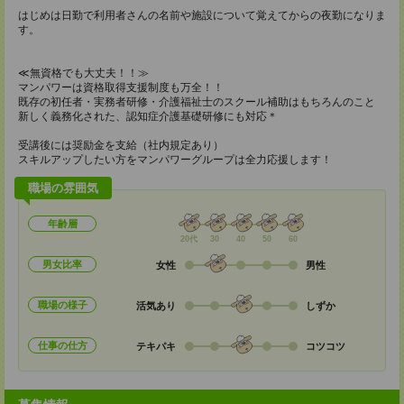
はじめは日勤で利用者さんの名前や施設について覚えてからの夜勤になりま
す。
≪無資格でも大丈夫！！≫
マンパワーは資格取得支援制度も万全！！
既存の初任者・実務者研修・介護福祉士のスクール補助はもちろんのこと
新しく義務化された、認知症介護基礎研修にも対応＊
受講後には奨励金を支給（社内規定あり）
スキルアップしたい方をマンパワーグループは全力応援します！
職場の雰囲気
年齢層
20代
30
40
50
60
男女比率
女性
男性
職場の様子
活気あり
しずか
仕事の仕方
テキパキ
コツコツ