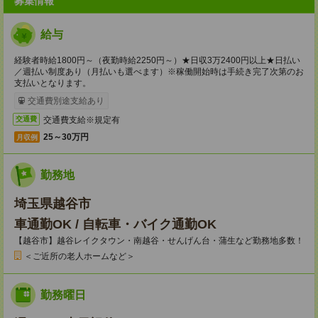
募集情報
給与
経験者時給1800円～（夜勤時給2250円～）★日収3万2400円以上★日払い
／週払い制度あり（月払いも選べます）※稼働開始時は手続き完了次第のお
支払いとなります。
交通費別途支給あり
交通費支給※規定有
交通費
25～30万円
月収例
勤務地
埼玉県越谷市
車通勤OK / 自転車・バイク通勤OK
【越谷市】越谷レイクタウン・南越谷・せんげん台・蒲生など勤務地多数！
＜ご近所の老人ホームなど＞
勤務曜日