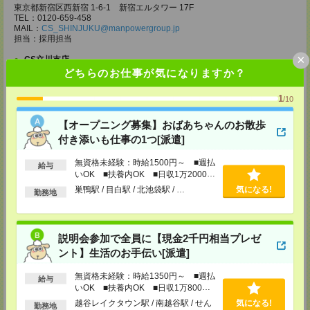
東京都新宿区西新宿 1-6-1 新宿エルタワー 17F
TEL：0120-659-458
MAIL：
CS_SHINJUKU@manpowergroup.jp
担当：採用担当
×
CS立川支店
どちらのお仕事が気になりますか？
〒190-0012
東京都立川市曙町2-34-7 ファーレイーストビル 8F
TEL：0120-659-460
1
/10
MAIL：
CS_TACHIKAWA@manpowergroup.jp
担当：採用担当
【オープニング募集】おばあちゃんのお散歩
CS横浜支店
付き添いも仕事の1つ[派遣]
〒220-8136
神奈川県横浜市西区みなとみらい 2-2-1 横浜ランドマークタワー36F
無資格未経験：時給1500円～ ■週払
給与
TEL：0120-659-459
いOK ■扶養内OK ■日収1万2000円
MAIL：
CS_YOKOHAMA@manpowergroup.jp
以上
巣鴨駅 / 目白駅 / 北池袋駅 / …
気になる!
担当：採用担当
勤務地
CS大宮支店
〒330-0854 埼玉県さいたま市大宮区桜木町 1-10-16 シーノ大宮ノース
ウイング 9階
説明会参加で全員に【現金2千円相当プレゼ
TEL：0120-769-355
ント】生活のお手伝い[派遣]
MAIL：
CS_OMIYA@manpowergroup.jp
担当：採用担当
無資格未経験：時給1350円～ ■週払
給与
いOK ■扶養内OK ■日収1万800円
CS高崎支店
以上
〒370-0831 群馬県高崎市あら町167 高崎第一生命ビルディング11Ｆ
越谷レイクタウン駅 / 南越谷駅 / せん
気になる!
勤務地