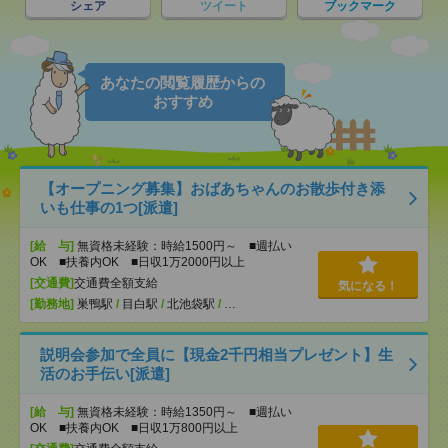
シェア
ツイート
ブックマーク
あなたの閲覧履歴からの
おすすめ
【オープニング募集】おばあちゃんのお散歩付き添
いも仕事の1つ[派遣]
[給 与]
無資格未経験：時給1500円～ ■週払い
OK ■扶養内OK ■日収1万2000円以上
[交通費]
交通費全額支給
気になる！
[勤務地]
巣鴨駅
/
目白駅
/
北池袋駅
/
…
説明会参加で全員に【現金2千円相当プレゼント】生
活のお手伝い[派遣]
[給 与]
無資格未経験：時給1350円～ ■週払い
OK ■扶養内OK ■日収1万800円以上