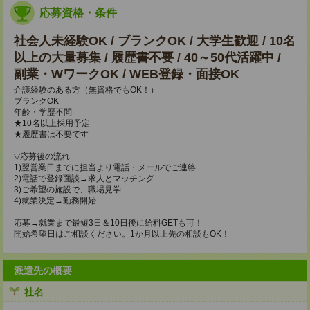
応募資格・条件
社会人未経験OK / ブランクOK / 大学生歓迎 / 10名
以上の大量募集 / 履歴書不要 / 40～50代活躍中 /
副業・WワークOK / WEB登録・面接OK
介護経験のある方（無資格でもOK！）
ブランクOK
年齢・学歴不問
★10名以上採用予定
★履歴書は不要です
▽応募後の流れ
1)翌営業日までに担当より電話・メールでご連絡
2)電話で登録面談→求人とマッチング
3)ご希望の施設で、職場見学
4)就業決定→勤務開始
応募→就業まで最短3日＆10日後に給料GETも可！
開始希望日はご相談ください。1か月以上先の相談もOK！
派遣先の概要
社名