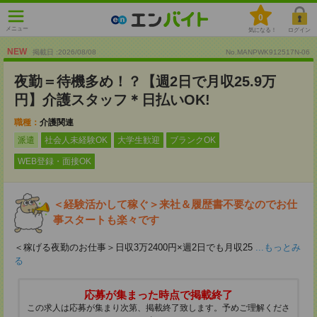
0
メニュー
気になる！
ログイン
NEW
掲載日 :2026
/
08
/
08
No.MANPWK912517N-06
夜勤＝待機多め！？【週2日で月収25.9万
円】介護スタッフ＊日払いOK!
職種：
介護関連
派遣
社会人未経験OK
大学生歓迎
ブランクOK
WEB登録・面接OK
＜経験活かして稼ぐ＞来社＆履歴書不要なのでお仕
事スタートも楽々です
＜稼げる夜勤のお仕事＞日収3万2400円×週2日でも月収25
...もっとみ
る
応募が集まった時点で掲載終了
この求人は応募が集まり次第、掲載終了致します。予めご理解くださ