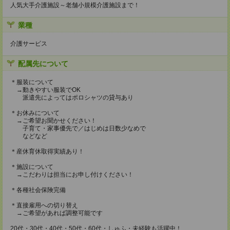
人気大手介護施設～老舗小規模介護施設まで！
業種
介護サービス
配属先について
＊服装について
→動きやすい服装でOK
派遣先によってはポロシャツの貸与あり
＊お休みについて
→ご希望お聞かせください！
子育て・家事優先で／はじめは日数少なめで
などなど
＊産休育休取得実績あり！
＊施設について
→こだわりは担当にお申し付けください！
＊各種社会保険完備
＊直接雇用への切り替え
→ご希望があれば調整可能です
20代・30代・40代・50代・60代・しゅふ・未経験も活躍中！