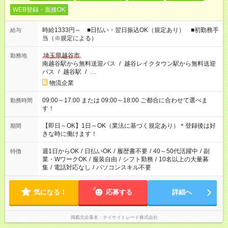
WEB登録・面接OK
時給1333円～ ■日払い・翌日振込OK（規定あり） ■初勤務手
給与
当（※規定による）
埼玉県越谷市
勤務地
南越谷駅から無料送迎バス
/
越谷レイクタウン駅から無料送迎
バス
/
越谷駅
/
…
物流企業
09:00～17:00 または 09:00～18:00 ご都合に合わせて選べま
勤務時間
す！
【即日～OK】1日～OK（業法に基づく規定あり）＊登録後は好
期間
きな時に働けます！
週1日からOK
/
日払いOK
/
履歴書不要
/
40～50代活躍中
/
副
特徴
業・WワークOK
/
服装自由
/
シフト勤務
/
10名以上の大量募
集
/
電話対応なし
/
パソコンスキル不要
気になる！
応募する
詳細へ
掲載元企業名
テイケイトレード株式会社