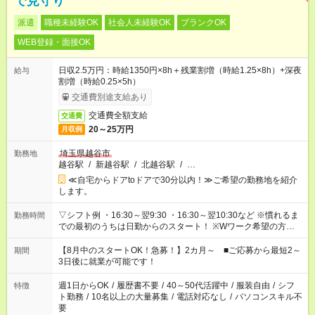
で見守り
派遣
職種未経験OK
社会人未経験OK
ブランクOK
WEB登録・面接OK
日収2.5万円：時給1350円×8h＋残業割増（時給1.25×8h）+深夜
給与
割増（時給0.25×5h）
交通費別途支給あり
交通費全額支給
交通費
20～25万円
月収例
埼玉県越谷市
勤務地
越谷駅
/
新越谷駅
/
北越谷駅
/
…
≪自宅からドアtoドアで30分以内！≫ご希望の勤務地を紹介
します。
▽シフト例 ・16:30～翌9:30 ・16:30～翌10:30など ※慣れるま
勤務時間
での最初のうちは日勤からのスタート！ ※Wワーク希望の方へ
今ご覧のお仕事で希望する勤務時間と、もう1つのお仕事の勤務
時間。 合計で週40時間を超える場合は応募できません。
【8月中のスタートOK！急募！】2カ月～ ■ご応募から最短2～
期間
3日後に就業が可能です！
週1日からOK
/
履歴書不要
/
40～50代活躍中
/
服装自由
/
シフ
特徴
ト勤務
/
10名以上の大量募集
/
電話対応なし
/
パソコンスキル不
要