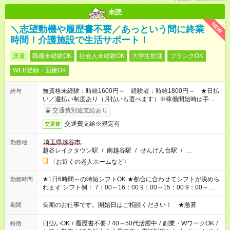
未読
NEW
＼志望動機や履歴書不要／あっという間に終業
時間！介護施設で生活サポート！
派遣
職種未経験OK
社会人未経験OK
大学生歓迎
ブランクOK
WEB登録・面接OK
無資格未経験：時給1600円～ 経験者：時給1800円～ ★日払
給与
い／週払い制度あり（月払いも選べます）※稼働開始時は手続き
完了次第のお支払いとなります。
交通費別途支給あり
交通費支給※規定有
交通費
埼玉県越谷市
勤務地
越谷レイクタウン駅
/
南越谷駅
/
せんげん台駅
/
…
〈お近くの老人ホームなど〉
★1日6時間～の時短シフトOK ★都合に合わせてシフトが決めら
勤務時間
れます シフト例： 7：00～16：00 9：00～15：00 9：00～
18：00 11：00～20：00 など ※Wワークの場合、他のお仕事と
合わせ週40時間超の就業はご案内できません ※法令に基づき、
長期のお仕事です。開始日はご相談ください！ ★急募
期間
週20時間以上勤務は社会保険への加入対象となります ※労働者
派遣法（日雇い派遣の原則禁止）により、短時間・短期間の就
日払いOK
/
履歴書不要
/
40～50代活躍中
/
副業・WワークOK
/
特徴
業はご案内が難しい場合があります