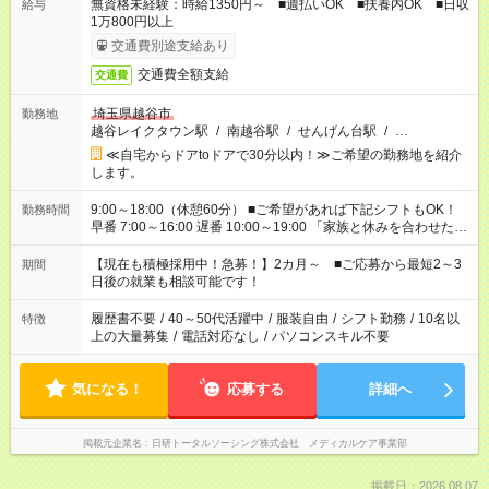
無資格未経験：時給1350円～ ■週払いOK ■扶養内OK ■日収
給与
1万800円以上
交通費別途支給あり
交通費全額支給
交通費
埼玉県越谷市
勤務地
越谷レイクタウン駅
/
南越谷駅
/
せんげん台駅
/
…
≪自宅からドアtoドアで30分以内！≫ご希望の勤務地を紹介
します。
9:00～18:00（休憩60分） ■ご希望があれば下記シフトもOK！
勤務時間
早番 7:00～16:00 遅番 10:00～19:00 「家族と休みを合わせた
い」 「余裕を持って夕飯の準備がしたい」 「できれば残業はし
たくない」 など、ご希望を教えてくださいね。 ※Wワーク希望
【現在も積極採用中！急募！】2カ月～ ■ご応募から最短2～3
期間
の方へ 今ご覧のお仕事で希望する勤務時間と、もう1つのお仕事
日後の就業も相談可能です！
の勤務時間。 合計で週40時間を超える場合は応募できません。
履歴書不要
/
40～50代活躍中
/
服装自由
/
シフト勤務
/
10名以
特徴
上の大量募集
/
電話対応なし
/
パソコンスキル不要
気になる！
応募する
詳細へ
掲載元企業名
日研トータルソーシング株式会社 メディカルケア事業部
掲載日：2026.08.07