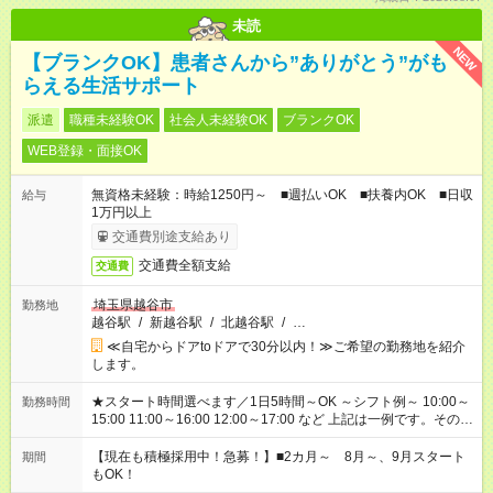
未読
NEW
【ブランクOK】患者さんから”ありがとう”がも
らえる生活サポート
派遣
職種未経験OK
社会人未経験OK
ブランクOK
WEB登録・面接OK
無資格未経験：時給1250円～ ■週払いOK ■扶養内OK ■日収
給与
1万円以上
交通費別途支給あり
交通費全額支給
交通費
埼玉県越谷市
勤務地
越谷駅
/
新越谷駅
/
北越谷駅
/
…
≪自宅からドアtoドアで30分以内！≫ご希望の勤務地を紹介
します。
★スタート時間選べます／1日5時間～OK ～シフト例～ 10:00～
勤務時間
15:00 11:00～16:00 12:00～17:00 など 上記は一例です。その他
シフトもご相談ください。 ※Wワークの場合当社と合わせて法
定労働時間が週40時間を超えなければOKです。
【現在も積極採用中！急募！】■2カ月～ 8月～、9月スタート
期間
もOK！