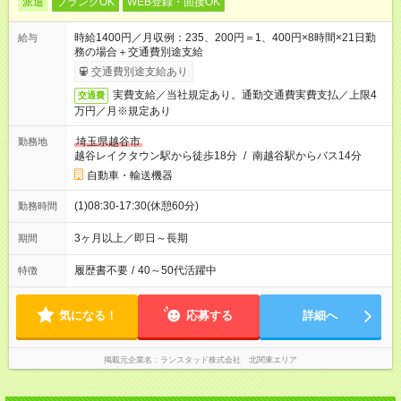
派遣
ブランクOK
WEB登録・面接OK
時給1400円／月収例：235、200円＝1、400円×8時間×21日勤
給与
務の場合＋交通費別途支給
交通費別途支給あり
実費支給／当社規定あり。通勤交通費実費支払／上限4
交通費
万円／月※規定あり
埼玉県越谷市
勤務地
越谷レイクタウン駅から徒歩18分
/
南越谷駅からバス14分
自動車・輸送機器
(1)08:30-17:30(休憩60分)
勤務時間
3ヶ月以上／即日～長期
期間
履歴書不要
/
40～50代活躍中
特徴
気になる！
応募する
詳細へ
掲載元企業名
ランスタッド株式会社 北関東エリア