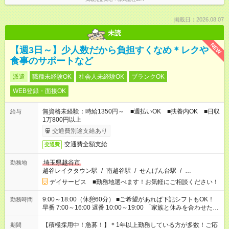
掲載日：2026.08.07
未読
NEW
【週3日～】少人数だから負担すくなめ＊レクや
食事のサポートなど
派遣
職種未経験OK
社会人未経験OK
ブランクOK
WEB登録・面接OK
無資格未経験：時給1350円～ ■週払いOK ■扶養内OK ■日収
給与
1万800円以上
交通費別途支給あり
交通費全額支給
交通費
埼玉県越谷市
勤務地
越谷レイクタウン駅
/
南越谷駅
/
せんげん台駅
/
…
デイサービス ■勤務地選べます！お気軽にご相談ください！
9:00～18:00（休憩60分） ■ご希望があれば下記シフトもOK！
勤務時間
早番 7:00～16:00 遅番 10:00～19:00 「家族と休みを合わせた
い」 「余裕を持って夕飯の準備がしたい」 「できれば残業はし
たくない」 など、ご希望を教えてくださいね。 ※Wワーク希望
【積極採用中！急募！】＊1年以上勤務している方が多数！ご応
期間