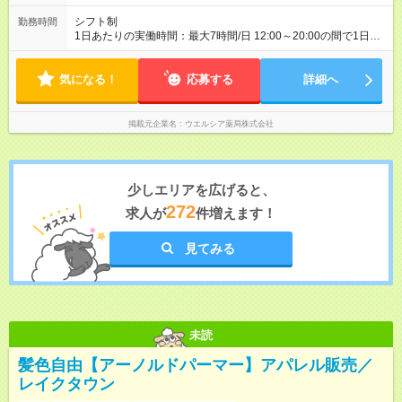
シフト制
勤務時間
1日あたりの実働時間：最大7時間/日 12:00～20:00の間で1日7
時間の勤務 ☆週4～5日の勤務 ※勤務曜日応相談 ※20:00まで勤
務できる方 ※土日祝勤務できる方 ☆未経験・無資格可
気になる！
応募する
詳細へ
掲載元企業名
ウエルシア薬局株式会社
少しエリアを広げると、
272
求人が
件増えます！
見てみる
未読
髪色自由【アーノルドパーマー】アパレル販売／
レイクタウン