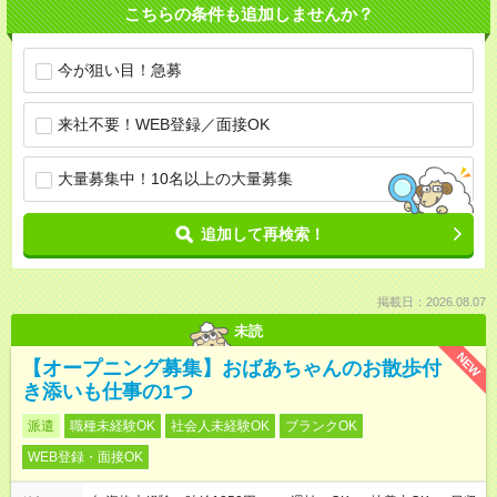
こちらの条件も追加しませんか？
今が狙い目！急募
来社不要！WEB登録／面接OK
大量募集中！10名以上の大量募集
追加して再検索！
掲載日：2026.08.07
未読
NEW
【オープニング募集】おばあちゃんのお散歩付
き添いも仕事の1つ
派遣
職種未経験OK
社会人未経験OK
ブランクOK
WEB登録・面接OK