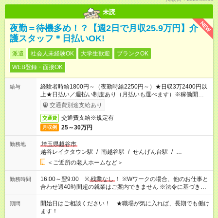
未読
NEW
夜勤＝待機多め！？【週2日で月収25.9万円】介
護スタッフ＊日払いOK!
派遣
社会人未経験OK
大学生歓迎
ブランクOK
WEB登録・面接OK
経験者時給1800円～（夜勤時給2250円～）★日収3万2400円以
給与
上★日払い／週払い制度あり（月払いも選べます）※稼働開始時
は手続き完了次第のお支払いとなります。
交通費別途支給あり
交通費支給※規定有
交通費
25～30万円
月収例
埼玉県越谷市
勤務地
越谷レイクタウン駅
/
南越谷駅
/
せんげん台駅
/
…
＜ご近所の老人ホームなど＞
16:00～翌9:00 ※
残業なし
！ ※Wワークの場合、他のお仕事と
勤務時間
合わせ週40時間超の就業はご案内できません ※法令に基づき、
週20時間以上勤務は社会保険への加入対象となります ※労働者
派遣法（日雇い派遣の原則禁止）により、短時間・短期間の就
開始日はご相談ください！ ★職場が気に入れば、長期でも働け
期間
業はご案内が難しい場合があります
ます！