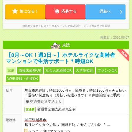
気になる！
応募する
詳細へ
掲載元企業名
日研トータルソーシング株式会社 メディカルケア事業部
掲載日：2026.08.07
未読
NEW
【8月～OK！週3日～】ホテルライクな高齢者
マンションで生活サポート＊時短OK
派遣
職種未経験OK
社会人未経験OK
大学生歓迎
ブランクOK
WEB登録・面接OK
無資格未経験：時給1600円～ 経験者：時給1800円～★日払い
給与
／週払い制度あり（月払いも選べます）※稼働開始時は手続き完
了次第のお支払いとなります。
交通費別途支給あり
交通費全額支給※規定有
交通費
埼玉県越谷市
勤務地
越谷レイクタウン駅
/
南越谷駅
/
せんげん台駅
/
…
＜シニア向けマンション＞