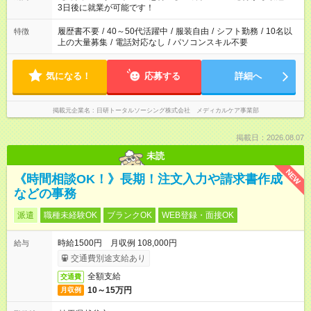
ね。 ※Wワーク希望の方へ 今ご覧のお仕事で希望する勤務時間
3日後に就業が可能です！
と、もう1つのお仕事の勤務時間。 合計で週40時間を超える場
合は応募できません。
履歴書不要
/
40～50代活躍中
/
服装自由
/
シフト勤務
/
10名以
特徴
上の大量募集
/
電話対応なし
/
パソコンスキル不要
気になる！
応募する
詳細へ
掲載元企業名
日研トータルソーシング株式会社 メディカルケア事業部
掲載日：2026.08.07
未読
NEW
《時間相談OK！》長期！注文入力や請求書作成
などの事務
派遣
職種未経験OK
ブランクOK
WEB登録・面接OK
時給1500円 月収例 108,000円
給与
交通費別途支給あり
全額支給
交通費
10～15万円
月収例