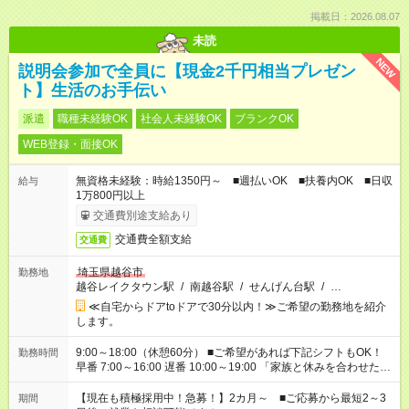
掲載日：2026.08.07
未読
NEW
説明会参加で全員に【現金2千円相当プレゼン
ト】生活のお手伝い
派遣
職種未経験OK
社会人未経験OK
ブランクOK
WEB登録・面接OK
無資格未経験：時給1350円～ ■週払いOK ■扶養内OK ■日収
給与
1万800円以上
交通費別途支給あり
交通費全額支給
交通費
埼玉県越谷市
勤務地
越谷レイクタウン駅
/
南越谷駅
/
せんげん台駅
/
…
≪自宅からドアtoドアで30分以内！≫ご希望の勤務地を紹介
します。
9:00～18:00（休憩60分） ■ご希望があれば下記シフトもOK！
勤務時間
早番 7:00～16:00 遅番 10:00～19:00 「家族と休みを合わせた
い」 「余裕を持って夕飯の準備がしたい」 「できれば残業はし
たくない」 など、ご希望を教えてくださいね。 ※Wワーク希望
【現在も積極採用中！急募！】2カ月～ ■ご応募から最短2～3
期間