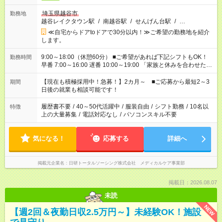
埼玉県越谷市
勤務地
越谷レイクタウン駅
/
南越谷駅
/
せんげん台駅
/
…
≪自宅からドアtoドアで30分以内！≫ご希望の勤務地を紹介
します。
9:00～18:00（休憩60分） ■ご希望があれば下記シフトもOK！
勤務時間
早番 7:00～16:00 遅番 10:00～19:00 「家族と休みを合わせた
い」 「余裕を持って夕飯の準備がしたい」 「できれば残業はし
たくない」 など、ご希望を教えてくださいね。 ※Wワーク希望
【現在も積極採用中！急募！】2カ月～ ■ご応募から最短2～3
期間
の方へ 今ご覧のお仕事で希望する勤務時間と、もう1つのお仕事
日後の就業も相談可能です！
の勤務時間。 合計で週40時間を超える場合は応募できません。
履歴書不要
/
40～50代活躍中
/
服装自由
/
シフト勤務
/
10名以
特徴
上の大量募集
/
電話対応なし
/
パソコンスキル不要
気になる！
応募する
詳細へ
掲載元企業名
日研トータルソーシング株式会社 メディカルケア事業部
掲載日：2026.08.07
未読
NEW
【週2回＆夜勤日収2.5万円～】未経験OK！施設