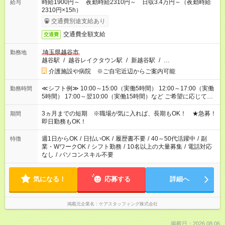
時給1900円～ 夜勤時給2310円～ 日収3.4万円～（夜勤時給
給与
2310円×15h）
交通費別途支給あり
交通費全額支給
交通費
埼玉県越谷市
勤務地
越谷駅
/
越谷レイクタウン駅
/
新越谷駅
/
…
介護施設や病院 ※ご自宅近辺からご案内可能
≪シフト例≫ 10:00～15:00（実働5時間） 12:00～17:00（実働
勤務時間
5時間） 17:00～翌10:00（実働15時間）など ご希望に応じて、
働く時間は調整できます！ お気軽に担当へ相談ください！
3ヵ月までの短期 ※職場が気に入れば、長期もOK！ ★急募！
期間
即日勤務もOK！
週1日からOK
/
日払いOK
/
履歴書不要
/
40～50代活躍中
/
副
特徴
業・WワークOK
/
シフト勤務
/
10名以上の大量募集
/
電話対応
なし
/
パソコンスキル不要
気になる！
応募する
詳細へ
掲載元企業名
ケアスタッフィング株式会社
掲載日：2026.08.06