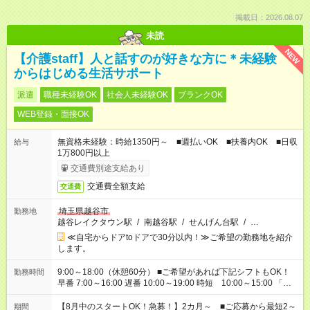
掲載日：2026.08.07
未読
NEW
【介護staff】人と話すのが好きな方に＊未経験
からはじめる生活サポート
派遣
職種未経験OK
社会人未経験OK
ブランクOK
WEB登録・面接OK
無資格未経験：時給1350円～ ■週払いOK ■扶養内OK ■日収
給与
1万800円以上
交通費別途支給あり
交通費全額支給
交通費
埼玉県越谷市
勤務地
越谷レイクタウン駅
/
南越谷駅
/
せんげん台駅
/
…
≪自宅からドアtoドアで30分以内！≫ご希望の勤務地を紹介
します。
9:00～18:00（休憩60分） ■ご希望があれば下記シフトもOK！
勤務時間
早番 7:00～16:00 遅番 10:00～19:00 時短 10:00～15:00 「家
族と休みを合わせたい」 「余裕を持って夕飯の準備がしたい」
「できれば残業はしたくない」 など、ご希望を教えてください
【8月中のスタートOK！急募！】2カ月～ ■ご応募から最短2～
期間