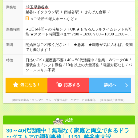
埼玉県越谷市
勤務地
越谷レイクタウン駅
/
南越谷駅
/
せんげん台駅
/
…
＜ご近所の老人ホームなど＞
★1日6時間～の時短シフトOK ★もちろんフルタイムシフトも可
勤務時間
能 ★スタート時間選べます 7:00～16:00 9:00～18:00 11:00～
20:00 など
残業なし
！ ※Wワークの場合、他のお仕事と合わせ
週40時間超の就業はご案内できません ※法令に基づき、週20時
開始日はご相談ください！ ★急募 ★職場が気に入れば、長期
期間
間以上勤務は社会保険への加入対象となります ※労働者派遣法
でも働けます！
（日雇い派遣の原則禁止）により、短時間・短期間の就業はご
案内が難しい場合があります
日払いOK
/
履歴書不要
/
40～50代活躍中
/
副業・WワークOK
/
特徴
服装自由
/
シフト勤務
/
10名以上の大量募集
/
電話対応なし
/
パ
ソコンスキル不要
気になる！
応募する
詳細へ
掲載元企業名
マンパワーグループ株式会社 ケアサービス事業部 （医療福祉介護関連）
未読
30～40代活躍中！無理なく家庭と両立できるドラ
ッグストアの調剤事務│_1150_越谷東大沢