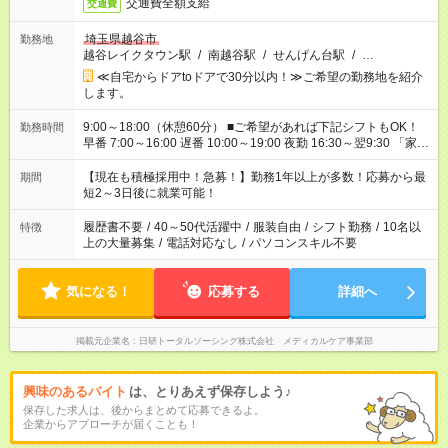
交通費全額支給
交通費
埼玉県越谷市
勤務地
越谷レイクタウン駅
/
南越谷駅
/
せんげん台駅
/
…
≪自宅からドアtoドアで30分以内！≫ご希望の勤務地を紹介
します。
9:00～18:00（休憩60分） ■ご希望があれば下記シフトもOK！
勤務時間
早番 7:00～16:00 遅番 10:00～19:00 夜勤 16:30～翌9:30 「家族
と休みを合わせたい」 「余裕を持って夕飯の準備がしたい」
「できれば残業はしたくない」 など、ご希望を教えてください
【現在も積極採用中！急募！】勤務1年以上が多数！応募から最
期間
ね。 ※Wワーク希望の方へ 今ご覧のお仕事で希望する勤務時間
短2～3日後に就業可能！
と、もう1つのお仕事の勤務時間。 合計で週40時間を超える場
合は応募できません。
履歴書不要
/
40～50代活躍中
/
服装自由
/
シフト勤務
/
10名以
特徴
上の大量募集
/
電話対応なし
/
パソコンスキル不要
気になる！
応募する
詳細へ
掲載元企業名
日研トータルソーシング株式会社 メディカルケア事業部
興味のあるバイト
は、とりあえず保存しよう♪
保存した求人は、後からまとめて応募できるよ。
企業からアプローチが届くことも！