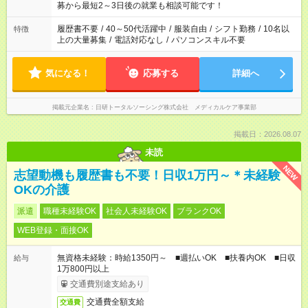
の方へ 今ご覧のお仕事で希望する勤務時間と、もう1つのお仕事
募から最短2～3日後の就業も相談可能です！
の勤務時間。 合計で週40時間を超える場合は応募できません。
履歴書不要
/
40～50代活躍中
/
服装自由
/
シフト勤務
/
10名以
特徴
上の大量募集
/
電話対応なし
/
パソコンスキル不要
気になる！
応募する
詳細へ
掲載元企業名
日研トータルソーシング株式会社 メディカルケア事業部
掲載日：2026.08.07
未読
NEW
志望動機も履歴書も不要！日収1万円～＊未経験
OKの介護
派遣
職種未経験OK
社会人未経験OK
ブランクOK
WEB登録・面接OK
無資格未経験：時給1350円～ ■週払いOK ■扶養内OK ■日収
給与
1万800円以上
交通費別途支給あり
交通費全額支給
交通費