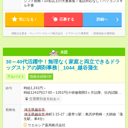
シフト勤務
/
10名以上の大量募集
/
電話対応なし
/
パソコンスキ
ル不要
気になる！
応募する
詳細へ
掲載元企業名
マンパワーグループ株式会社 ケアサービス事業部 （医療福祉介護関連）
未読
30～40代活躍中！無理なく家庭と両立できるドラ
ッグストアの調剤事務│_1044_越谷蒲生
アルバイト
職種未経験OK
時給1,241円～
給与
時給1241円(17:00～1261円)※研修期間3ヶ月以降、社内試験に
よる更新判定あり 社内試験合格後、時給＋50～100円の昇給あ
交通費別途支給あり
り （大学生は＋20円） 試用期間あり：入社日から3ヶ月間／本
採用と待遇は変わりません。 【試用期間】試用期間あり 試用期
埼玉県越谷市
勤務地
間の長さ：3ヶ月 雇用形態、給与は本採用時と同じです。
埼玉県越谷市
南町1-15-27（最寄り駅：東武伊勢崎・大師線「蒲
生駅」車4分）
ウエルシア薬局株式会社