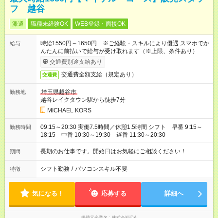
フ 越谷
派遣
職種未経験OK
WEB登録・面接OK
時給1550円～1650円 ※ご経験・スキルにより優遇 スマホでか
給与
んたんに前払いで給与が受け取れます（※上限、条件あり）
交通費別途支給あり
交通費全額支給（規定あり）
交通費
埼玉県越谷市
勤務地
越谷レイクタウン駅から徒歩7分
MICHAEL KORS
09:15～20:30 実働7.5時間／休憩1.5時間 シフト 早番 9:15～
勤務時間
18:15 中番 10:30～19:30 遅番 11:30～20:30
長期のお仕事です。開始日はお気軽にご相談ください！
期間
シフト勤務
/
パソコンスキル不要
特徴
気になる！
応募する
詳細へ
掲載元企業名
株式会社iDA