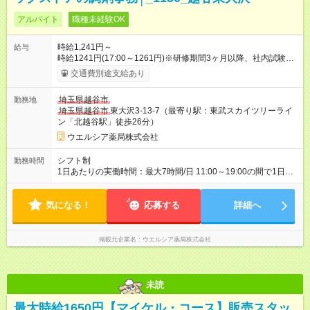
アルバイト
職種未経験OK
時給1,241円～
給与
時給1241円(17:00～1261円)※研修期間3ヶ月以降、社内試験に
よる更新判定あり 社内試験合格後、時給＋50～100円の昇給あ
交通費別途支給あり
り （大学生は＋20円） 試用期間あり：入社日から3ヶ月間／本
採用と待遇は変わりません。 【試用期間】試用期間あり 試用期
埼玉県越谷市
勤務地
間の長さ：3ヶ月 雇用形態、給与は本採用時と同じです。
埼玉県越谷市
東大沢3-13-7（最寄り駅：東武スカイツリーライ
ン「北越谷駅」徒歩26分）
ウエルシア薬局株式会社
シフト制
勤務時間
1日あたりの実働時間：最大7時間/日 11:00～19:00の間で1日7
時間の勤務 ☆週5日の勤務 ※シフトの相談可能 ※土曜日勤務でき
る方歓迎 ☆未経験・無資格可
気になる！
応募する
詳細へ
掲載元企業名
ウエルシア薬局株式会社
未読
最大時給1650円【マイケル・コース】販売スタッ