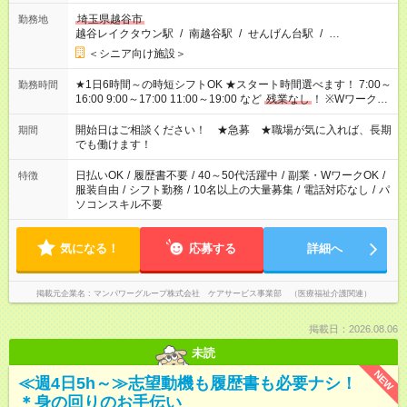
埼玉県越谷市
勤務地
越谷レイクタウン駅
/
南越谷駅
/
せんげん台駅
/
…
＜シニア向け施設＞
★1日6時間～の時短シフトOK ★スタート時間選べます！ 7:00～
勤務時間
16:00 9:00～17:00 11:00～19:00 など
残業なし
！ ※Wワークの
場合、他のお仕事と合わせ週40時間超の就業はご案内できませ
ん ※法令に基づき、週20時間以上勤務は社会保険への加入対象
開始日はご相談ください！ ★急募 ★職場が気に入れば、長期
期間
となります ※労働者派遣法（日雇い派遣の原則禁止）により、
でも働けます！
短時間・短期間の就業はご案内が難しい場合があります
日払いOK
/
履歴書不要
/
40～50代活躍中
/
副業・WワークOK
/
特徴
服装自由
/
シフト勤務
/
10名以上の大量募集
/
電話対応なし
/
パ
ソコンスキル不要
気になる！
応募する
詳細へ
掲載元企業名
マンパワーグループ株式会社 ケアサービス事業部 （医療福祉介護関連）
掲載日：2026.08.06
未読
NEW
≪週4日5h～≫志望動機も履歴書も必要ナシ！
＊身の回りのお手伝い