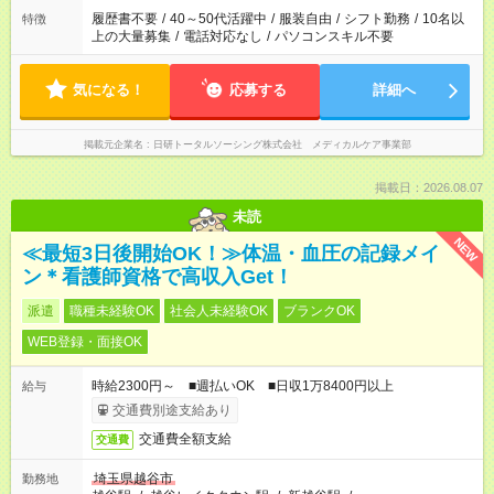
履歴書不要
/
40～50代活躍中
/
服装自由
/
シフト勤務
/
10名以
特徴
上の大量募集
/
電話対応なし
/
パソコンスキル不要
気になる！
応募する
詳細へ
掲載元企業名
日研トータルソーシング株式会社 メディカルケア事業部
掲載日：2026.08.07
未読
NEW
≪最短3日後開始OK！≫体温・血圧の記録メイ
ン＊看護師資格で高収入Get！
派遣
職種未経験OK
社会人未経験OK
ブランクOK
WEB登録・面接OK
時給2300円～ ■週払いOK ■日収1万8400円以上
給与
交通費別途支給あり
交通費全額支給
交通費
埼玉県越谷市
勤務地