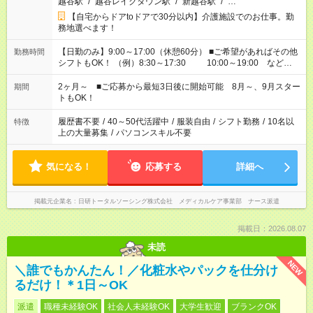
越谷駅
/
越谷レイクタウン駅
/
新越谷駅
/
…
【自宅からドアtoドアで30分以内】介護施設でのお仕事。勤
務地選べます！
【日勤のみ】9:00～17:00（休憩60分） ■ご希望があればその他
勤務時間
シフトもOK！ （例）8:30～17:30 10:00～19:00 など
「家族とお休みを合わせたい」 「できれば残業はしたくない」
など、あなたのご希望に沿ったお仕事をご紹介します！ ※Wワ
2ヶ月～ ■ご応募から最短3日後に開始可能 8月～、9月スター
期間
ーク希望の方へ 今ご覧のお仕事で希望する勤務時間と、もう1つ
トもOK！
のお仕事の勤務時間。 合計で週40時間を超える場合は応募でき
ません
履歴書不要
/
40～50代活躍中
/
服装自由
/
シフト勤務
/
10名以
特徴
上の大量募集
/
パソコンスキル不要
気になる！
応募する
詳細へ
掲載元企業名
日研トータルソーシング株式会社 メディカルケア事業部 ナース派遣
掲載日：2026.08.07
未読
NEW
＼誰でもかんたん！／化粧水やパックを仕分け
るだけ！＊1日～OK
派遣
職種未経験OK
社会人未経験OK
大学生歓迎
ブランクOK