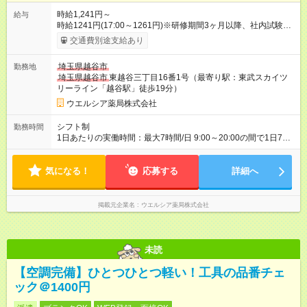
時給1,241円～
給与
時給1241円(17:00～1261円)※研修期間3ヶ月以降、社内試験に
よる更新判定あり 社内試験合格後、時給＋50～100円の昇給あ
交通費別途支給あり
り （大学生は＋20円） 試用期間あり：入社日から3ヶ月間／本
採用と待遇は変わりません。 【試用期間】試用期間あり 試用期
埼玉県越谷市
勤務地
間の長さ：3ヶ月 雇用形態、給与は本採用時と同じです。
埼玉県越谷市
東越谷三丁目16番1号（最寄り駅：東武スカイツ
リーライン「越谷駅」徒歩19分）
ウエルシア薬局株式会社
シフト制
勤務時間
1日あたりの実働時間：最大7時間/日 9:00～20:00の間で1日7時
間の勤務 ☆勤務日数・曜日応相談 ※19:00まで勤務できる方歓迎
☆未経験・無資格可
気になる！
応募する
詳細へ
掲載元企業名
ウエルシア薬局株式会社
未読
【空調完備】ひとつひとつ軽い！工具の品番チェ
ック＠1400円