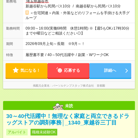
埼玉県越谷市
勤務地
新越谷駅から民間バス10分
/
南越谷駅から民間バス10分
＜住宅関連＞内装・外装などのリフォームを手掛ける大手グ
ループ
09:00～16:00(実働6時間 休憩1時間) ※【週5もOK♪17時30分
勤務時間
までや曜日などご相談ください◎】
2026年09月上旬～長期 ※9月～！
期間
履歴書不要
/
40～50代活躍中
/
副業・WワークOK
特徴
気になる！
応募する
詳細へ
掲載元企業名
パーソルテンプスタッフ株式会社 首都圏
未読
30～40代活躍中！無理なく家庭と両立できるドラ
ッグストアの調剤事務│_1340_東越谷三丁目
アルバイト
職種未経験OK