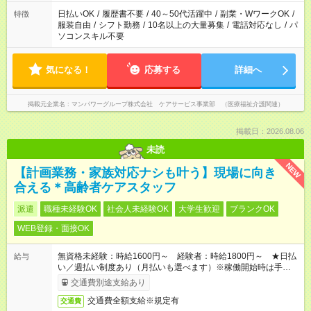
日払いOK
/
履歴書不要
/
40～50代活躍中
/
副業・WワークOK
/
特徴
服装自由
/
シフト勤務
/
10名以上の大量募集
/
電話対応なし
/
パ
ソコンスキル不要
気になる！
応募する
詳細へ
掲載元企業名
マンパワーグループ株式会社 ケアサービス事業部 （医療福祉介護関連）
掲載日：2026.08.06
未読
NEW
【計画業務・家族対応ナシも叶う】現場に向き
合える＊高齢者ケアスタッフ
派遣
職種未経験OK
社会人未経験OK
大学生歓迎
ブランクOK
WEB登録・面接OK
無資格未経験：時給1600円～ 経験者：時給1800円～ ★日払
給与
い／週払い制度あり（月払いも選べます）※稼働開始時は手続き
完了次第のお支払いとなります。
交通費別途支給あり
交通費全額支給※規定有
交通費