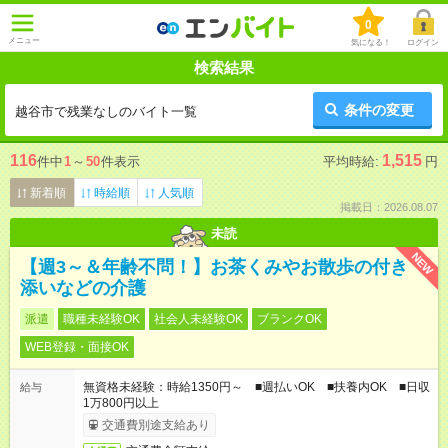
0
メニュー
気になる！
ログイン
検索結果
条件の変更
越谷市で残業なしのバイト一覧
116
1,515
件中
1
～
50
件表示
平均時給:
円
新着順
時給順
人気順
掲載日：2026.08.07
未読
NEW
【週3～＆年齢不問！】お茶くみやお散歩の付き
添いなどの介護
派遣
職種未経験OK
社会人未経験OK
ブランクOK
WEB登録・面接OK
無資格未経験：時給1350円～ ■週払いOK ■扶養内OK ■日収
給与
1万800円以上
交通費別途支給あり