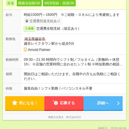
派遣
職種未経験OK
WEB登録・面接OK
時給1500円～1600円 ※ご経験・スキルにより考慮致します
給与
交通費別途支給あり
交通費全額支給（規定あり）
交通費
埼玉県越谷市
勤務地
越谷レイクタウン駅から徒歩5分
Arnold Palmer
09:30～21:30 時間内でシフト制／フルタイム（実働8h＋休憩
勤務時間
1h） ※店舗の営業時間に合わせたシフト制 ※時短勤務の相談可
能 【営業時間】10:00～21:00
開始日はご相談いただけます。在職中の方もお気軽にご相談く
期間
ださい。
服装自由
/
シフト勤務
/
パソコンスキル不要
特徴
気になる！
応募する
詳細へ
掲載元企業名
株式会社iDA
掲載日：2026.08.06