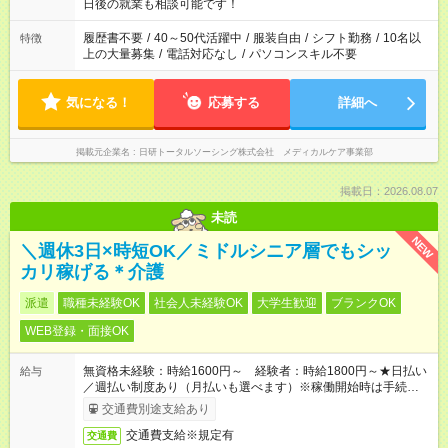
の方へ 今ご覧のお仕事で希望する勤務時間と、もう1つのお仕事
日後の就業も相談可能です！
の勤務時間。 合計で週40時間を超える場合は応募できません。
履歴書不要
/
40～50代活躍中
/
服装自由
/
シフト勤務
/
10名以
特徴
上の大量募集
/
電話対応なし
/
パソコンスキル不要
気になる！
応募する
詳細へ
掲載元企業名
日研トータルソーシング株式会社 メディカルケア事業部
掲載日：2026.08.07
未読
NEW
＼週休3日×時短OK／ミドルシニア層でもシッ
カリ稼げる＊介護
派遣
職種未経験OK
社会人未経験OK
大学生歓迎
ブランクOK
WEB登録・面接OK
無資格未経験：時給1600円～ 経験者：時給1800円～★日払い
給与
／週払い制度あり（月払いも選べます）※稼働開始時は手続き完
了次第のお支払いとなります。
交通費別途支給あり
交通費支給※規定有
交通費