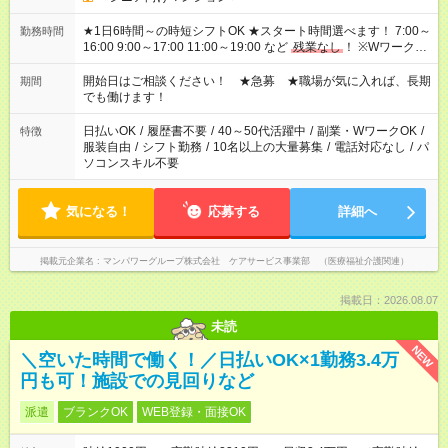
★1日6時間～の時短シフトOK ★スタート時間選べます！ 7:00～
勤務時間
16:00 9:00～17:00 11:00～19:00 など
残業なし
！ ※Wワークの
場合、他のお仕事と合わせ週40時間超の就業はご案内できませ
ん ※法令に基づき、週20時間以上勤務は社会保険への加入対象
開始日はご相談ください！ ★急募 ★職場が気に入れば、長期
期間
となります ※労働者派遣法（日雇い派遣の原則禁止）により、
でも働けます！
短時間・短期間の就業はご案内が難しい場合があります
日払いOK
/
履歴書不要
/
40～50代活躍中
/
副業・WワークOK
/
特徴
服装自由
/
シフト勤務
/
10名以上の大量募集
/
電話対応なし
/
パ
ソコンスキル不要
気になる！
応募する
詳細へ
掲載元企業名
マンパワーグループ株式会社 ケアサービス事業部 （医療福祉介護関連）
掲載日：2026.08.07
未読
NEW
＼空いた時間で働く！／日払いOK×1勤務3.4万
円も可！施設での見回りなど
派遣
ブランクOK
WEB登録・面接OK