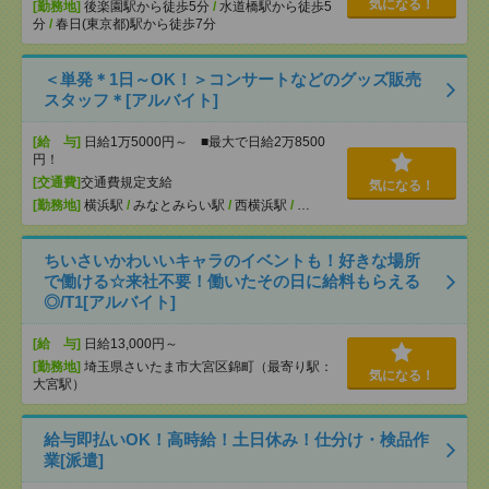
気になる！
[勤務地]
後楽園駅から徒歩5分
/
水道橋駅から徒歩5
分
/
春日(東京都)駅から徒歩7分
＜単発＊1日～OK！＞コンサートなどのグッズ販売
スタッフ＊[アルバイト]
[給 与]
日給1万5000円～ ■最大で日給2万8500
円！
[交通費]
交通費規定支給
気になる！
[勤務地]
横浜駅
/
みなとみらい駅
/
西横浜駅
/
…
ちいさいかわいいキャラのイベントも！好きな場所
で働ける☆来社不要！働いたその日に給料もらえる
◎/T1[アルバイト]
[給 与]
日給13,000円～
[勤務地]
埼玉県さいたま市大宮区錦町（最寄り駅：
気になる！
大宮駅）
給与即払いOK！高時給！土日休み！仕分け・検品作
業[派遣]