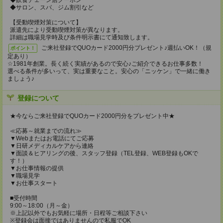
◆飲食チェーン店クーポン
◆サロン、スパ、ジム割引など
【受動喫煙対策について】
派遣先により受動喫煙対策が異なります。
詳細は職場見学時及び条件明示書にて通知致します。
ご来社登録でQUOカード2000円分プレゼント♪週払いOK！（規
ポイント！
定あり）
☆1981年創業。長く続く実績があるので安心♪ご紹介できるお仕事多数！
選べる条件が多いって、実は重要なこと。安心の「ニッケン」で一緒に働き
ましょう♪
登録について
★今ならご来社登録でQUOカード2000円分をプレゼント中★
≪応募～就業までの流れ≫
▼Webまたはお電話にてご応募
▼日研メディカルケアから連絡
▼面談＆ヒアリングの後、スタッフ登録（TEL登録、WEB登録もOKで
す！）
▼お仕事情報の提供
▼職場見学
▼お仕事スタート
■受付時間
9:00～18:00（月～金）
※上記以外でもお気軽に場所・日程等ご相談下さい
※登録会は面接ではありませんので私服でOK