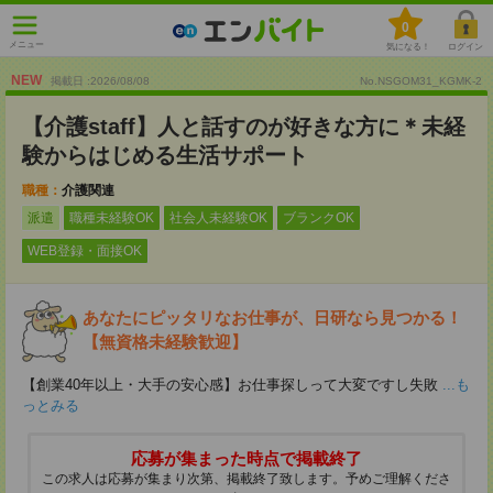
0
メニュー
気になる！
ログイン
NEW
掲載日 :2026
/
08
/
08
No.NSGOM31_KGMK-2
【介護staff】人と話すのが好きな方に＊未経
験からはじめる生活サポート
職種：
介護関連
派遣
職種未経験OK
社会人未経験OK
ブランクOK
WEB登録・面接OK
あなたにピッタリなお仕事が、日研なら見つかる！
【無資格未経験歓迎】
【創業40年以上・大手の安心感】お仕事探しって大変ですし失敗
...も
っとみる
応募が集まった時点で掲載終了
この求人は応募が集まり次第、掲載終了致します。予めご理解くださ