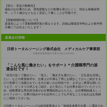
【安心・安定の勤務先】
福祉のお仕事のため、景気変動などの影響を受けにくく、現在も積極採用
中。シフト減少などもなく安定して働くことが可能です。
【受動喫煙対策について】
派遣先によって受動喫煙対策が異なります。詳細は職場見学時および条件明
示書にてお伝えいたします！
派遣会社情報
日研トータルソーシング株式会社 メディカルケア事業部
労働者派遣事業許可番号:派13-060060
「こんな風に働きたい」をサポート＊介護職専門の派
遣会社です！
「自宅の近くで働きたい」「収入」「働き方を選びたい」「正社員を目指し
たい」などの希望条件や、仕事上の不満も丁寧にお聞きしてからご紹介する
ので長期でご活躍されている方が多いのが特長です。まずはご希望を聞いた
うえで、ピッタリの求人をご紹介。また安心してお仕事を続けていただくた
め、経験豊富な専任担当者がお仕事開始前はもちろん、お仕事開始後もしっ
かりフォロー。仕事の悩みやそれ以外のことでも不安なことがあればお気軽
にご相談くださいね。
※日研トータルソーシングは経済産業省より「地域未来牽引企業」に選定され