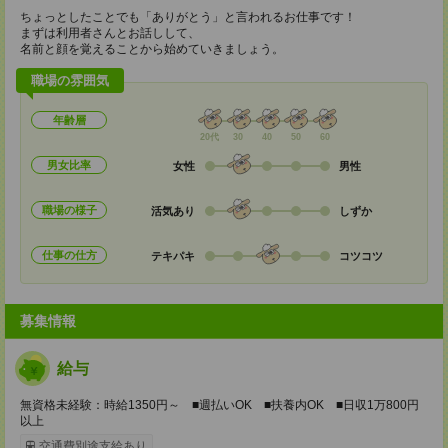
ちょっとしたことでも「ありがとう」と言われるお仕事です！
まずは利用者さんとお話しして、
名前と顔を覚えることから始めていきましょう。
職場の雰囲気
年齢層
20代
30
40
50
60
男女比率
女性
男性
職場の様子
活気あり
しずか
仕事の仕方
テキパキ
コツコツ
募集情報
給与
無資格未経験：時給1350円～ ■週払いOK ■扶養内OK ■日収1万800円
以上
交通費別途支給あり