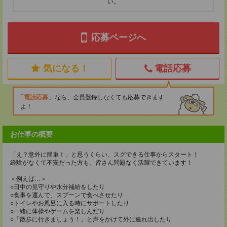
い。
応募ページへ
気になる！
電話応募
電話応募
なら、会員登録しなくても応募できます
よ！
お仕事の概要
「え？意外に簡単！」と思うくらい、スグできる仕事からスタート！
経験がなくて不安だった方も、皆さん問題なく活躍できています！
＜例えば…＞
○日中の見守りや水分補給をしたり
○食事を運んで、スプーンで食べさせたり
○トイレやお風呂に入る時にサポートしたり
○一緒に体操やゲームを楽しんだり
○「散歩に行きましょう！」と声をかけて外に連れ出したり