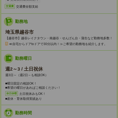
交通費全額支給
交通費
勤務地
埼玉県越谷市
【越谷市】越谷レイクタウン・南越谷・せんげん台・蒲生など勤務地多数！
≪自宅からドアtoドアで30分以内！≫ご希望の勤務地を紹介します。
勤務曜日
週2～3 / 土日祝休
週3日～（週2日～も相談OK）
■曜日固定の相談OK！
■希望の曜日があればご相談ください！
土日祝休みもOK！
休日休暇
■産休・育休取得実績あり
勤務時間