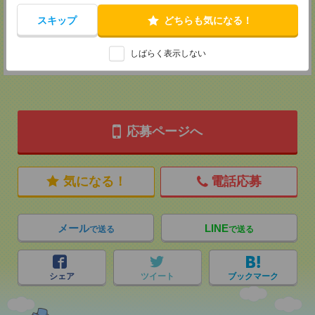
MAIL：
tenshoku@nikken-ts.jp
担当：採用担当
スキップ
どちらも気になる！
登録交通費
しばらく表示しない
★今ならご来社登録でQUOカード2000円分をプレゼント中★
応募ページへ
気になる！
電話応募
メール
LINE
で送る
で送る
シェア
ツイート
ブックマーク