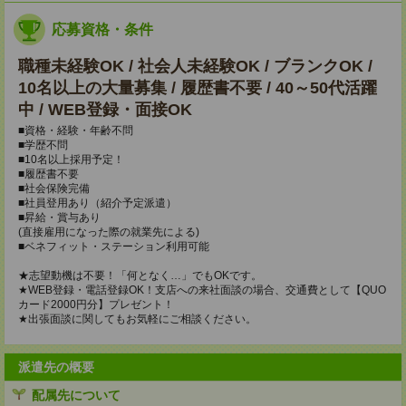
応募資格・条件
職種未経験OK / 社会人未経験OK / ブランクOK /
10名以上の大量募集 / 履歴書不要 / 40～50代活躍
中 / WEB登録・面接OK
■資格・経験・年齢不問
■学歴不問
■10名以上採用予定！
■履歴書不要
■社会保険完備
■社員登用あり（紹介予定派遣）
■昇給・賞与あり
(直接雇用になった際の就業先による)
■ベネフィット・ステーション利用可能
★志望動機は不要！「何となく…」でもOKです。
★WEB登録・電話登録OK！支店への来社面談の場合、交通費として【QUO
カード2000円分】プレゼント！
★出張面談に関してもお気軽にご相談ください。
派遣先の概要
配属先について