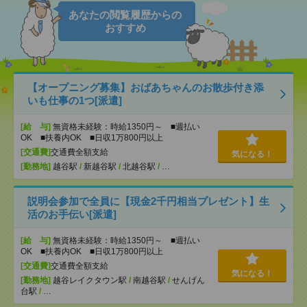
あなたの閲覧履歴からの
おすすめ
【オープニング募集】おばあちゃんのお散歩付き添
いも仕事の1つ[派遣]
[給 与]
無資格未経験：時給1350円～ ■週払い
OK ■扶養内OK ■日収1万800円以上
[交通費]
交通費全額支給
気になる！
[勤務地]
越谷駅
/
新越谷駅
/
北越谷駅
/
…
説明会参加で全員に【現金2千円相当プレゼント】生
活のお手伝い[派遣]
[給 与]
無資格未経験：時給1350円～ ■週払い
OK ■扶養内OK ■日収1万800円以上
[交通費]
交通費全額支給
気になる！
[勤務地]
越谷レイクタウン駅
/
南越谷駅
/
せんげん
台駅
/
…