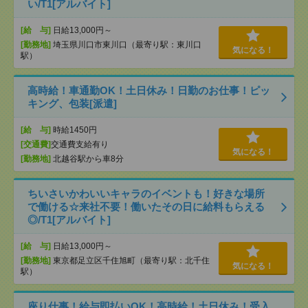
い/T1[アルバイト]
[給 与]
日給13,000円～
[勤務地]
埼玉県川口市東川口（最寄り駅：東川口
気になる！
駅）
高時給！車通勤OK！土日休み！日勤のお仕事！ピッ
キング、包装[派遣]
[給 与]
時給1450円
[交通費]
交通費支給有り
気になる！
[勤務地]
北越谷駅から車8分
ちいさいかわいいキャラのイベントも！好きな場所
で働ける☆来社不要！働いたその日に給料もらえる
◎/T1[アルバイト]
[給 与]
日給13,000円～
[勤務地]
東京都足立区千住旭町（最寄り駅：北千住
気になる！
駅）
座り仕事！給与即払いOK！高時給！土日休み！受入