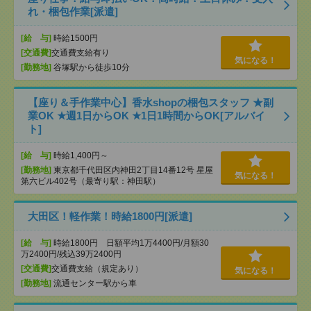
れ・梱包作業[派遣]
[給 与]
時給1500円
[交通費]
交通費支給有り
気になる！
[勤務地]
谷塚駅から徒歩10分
【座り＆手作業中心】香水shopの梱包スタッフ ★副
業OK ★週1日からOK ★1日1時間からOK[アルバイ
ト]
[給 与]
時給1,400円～
[勤務地]
東京都千代田区内神田2丁目14番12号 星屋
気になる！
第六ビル402号（最寄り駅：神田駅）
大田区！軽作業！時給1800円[派遣]
[給 与]
時給1800円 日額平均1万4400円/月額30
万2400円/残込39万2400円
[交通費]
交通費支給（規定あり）
気になる！
[勤務地]
流通センター駅から車