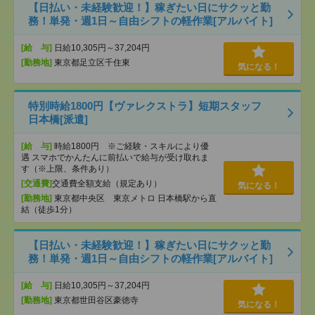
【日払い・未経験歓迎！】稼ぎたい日にサクッと勤
務！単発・週1日～自由シフトの軽作業[アルバイト]
[給 与]
日給10,305円～37,204円
[勤務地]
東京都足立区千住東
気になる！
特別時給1800円【ヴァレクストラ】短期スタッフ
日本橋[派遣]
[給 与]
時給1800円 ※ご経験・スキルにより優
遇 スマホでかんたんに前払いで給与が受け取れま
す（※上限、条件あり）
[交通費]
交通費全額支給（規定あり）
気になる！
[勤務地]
東京都中央区 東京メトロ 日本橋駅から直
結（徒歩1分）
【日払い・未経験歓迎！】稼ぎたい日にサクッと勤
務！単発・週1日～自由シフトの軽作業[アルバイト]
[給 与]
日給10,305円～37,204円
[勤務地]
東京都世田谷区豪徳寺
気になる！