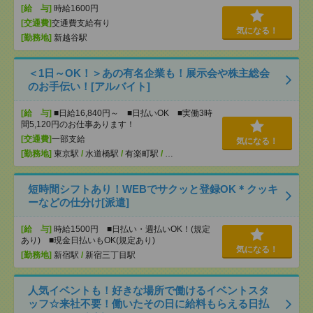
[給 与]
時給1600円
[交通費]
交通費支給有り
気になる！
[勤務地]
新越谷駅
＜1日～OK！＞あの有名企業も！展示会や株主総会
のお手伝い！[アルバイト]
[給 与]
■日給16,840円～ ■日払いOK ■実働3時
間5,120円のお仕事あります！
[交通費]
一部支給
気になる！
[勤務地]
東京駅
/
水道橋駅
/
有楽町駅
/
…
短時間シフトあり！WEBでサクッと登録OK＊クッキ
ーなどの仕分け[派遣]
[給 与]
時給1500円 ■日払い・週払いOK！(規定
あり) ■現金日払いもOK(規定あり)
気になる！
[勤務地]
新宿駅
/
新宿三丁目駅
人気イベントも！好きな場所で働けるイベントスタ
ッフ☆来社不要！働いたその日に給料もらえる日払