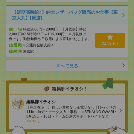
【短期高時給○】紳士レザーバッグ販売のお仕事【東
京大丸】[派遣]
[給 与]
時給2000円～2000円 【月収例】時給
2,000円×7.5時間×7日＝105,000円 ※月収例は一
例です。勤務時間や日数等により変動いたします。
気になる！
[交通費]
☆交通費全額支給！
[勤務地]
東京駅
すべて見る
編集部イチオシ
【完全在宅！】難しい業務なし＆電話なし！ゆっくりの
11時～時短＊データ入力・事務、＜SEKAI NO OWARI＊
8月15日・16日＞ドーム公演のサポートバイトなど
(8/7UP!)