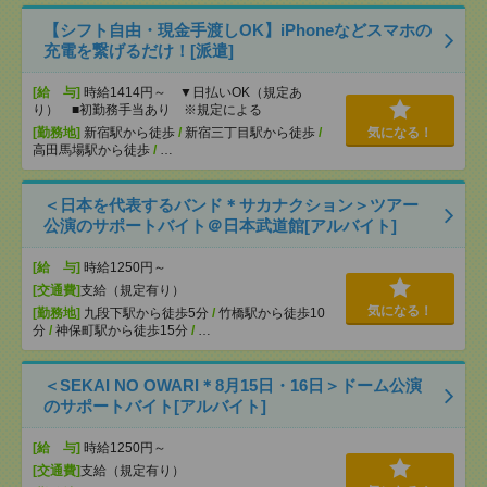
【シフト自由・現金手渡しOK】iPhoneなどスマホの
充電を繋げるだけ！[派遣]
[給 与]
時給1414円～ ▼日払いOK（規定あ
り） ■初勤務手当あり ※規定による
[勤務地]
新宿駅から徒歩
/
新宿三丁目駅から徒歩
/
気になる！
高田馬場駅から徒歩
/
…
＜日本を代表するバンド＊サカナクション＞ツアー
公演のサポートバイト＠日本武道館[アルバイト]
[給 与]
時給1250円～
[交通費]
支給（規定有り）
気になる！
[勤務地]
九段下駅から徒歩5分
/
竹橋駅から徒歩10
分
/
神保町駅から徒歩15分
/
…
＜SEKAI NO OWARI＊8月15日・16日＞ドーム公演
のサポートバイト[アルバイト]
[給 与]
時給1250円～
[交通費]
支給（規定有り）