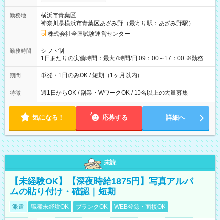
り！】 希望される場合、勤務から1週間ほどで給与の一部を受け
取れます。 ※手数料418円がかかります。 【過去試験日の収入
横浜市青葉区
勤務地
例】 ・河合塾模擬試験 8:30～17:30（休憩1時間） 時給1,300円
神奈川県横浜市青葉区あざみ野（最寄り駅：あざみ野駅）
×8時間＝日収10,400円＋交通費 ※当日の役割により時給＋100
円の場合あり ・国家試験 7:00～13:30（休憩なし） 時給1,300
株式会社全国試験運営センター
円（役割手当＋100円）×6時間＝日収8,400円＋交通費 【試用期
間】試用期間なし
シフト制
勤務時間
1日あたりの実働時間：最大7時間/日 09：00～17：00 ※勤務時
間は 試験により異なります。
単発・1日のみOK / 短期（1ヶ月以内）
期間
週1日からOK / 副業・WワークOK / 10名以上の大量募集
特徴
気になる！
応募する
詳細へ
未読
【未経験OK】【深夜時給1875円】写真アルバ
ムの貼り付け・確認｜短期
派遣
職種未経験OK
ブランクOK
WEB登録・面接OK