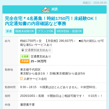
掲載日：2026.08.05
未読
完全在宅＊4名募集！時給1750円！未経験OK！
内定通知書の内容確認など事務
派遣
職種未経験OK
ブランクOK
WEB登録・面接OK
時給1750円＋交 【月収例】290,937円～ ■給与の前払いが可
給与
能な速払いサービスあり
交通費別途支給あり
交通費支給あり
交通費
25～30万円
月収例
東京都千代田区
勤務地
東京駅から徒歩1分
/
京橋(東京都)駅から徒歩5分
人材サービス会社
9:30～18:15 ※残業はほとんどありません。※休憩60分。
勤務時間
2026/10/01～長期 ※開始日はご相談可能です！ ※10月～！
期間
履歴書不要
特徴