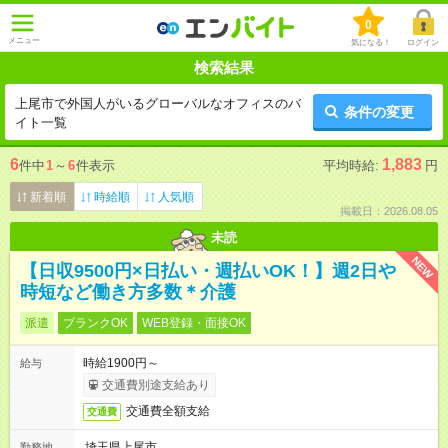
0
メニュー
気になる！
ログイン
検索結果
上尾市で外国人がいるグローバルなオフィスのバ
条件の変更
イト一覧
6
1,883
件中
1
～
6
件表示
平均時給:
円
新着順
時給順
人気順
掲載日：2026.08.05
未読
NEW
【日収9500円×日払い・週払いOK！】週2日や
時短など働き方多数＊介護
派遣
ブランクOK
WEB登録・面接OK
時給1900円～
給与
交通費別途支給あり
交通費全額支給
交通費
埼玉県上尾市
勤務地