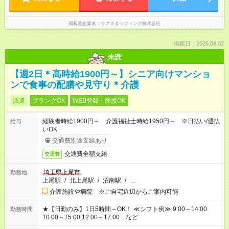
掲載元企業名
ケアスタッフィング株式会社
掲載日：2026.08.02
未読
【週2日＊高時給1900円～】シニア向けマンショ
ンで食事の配膳や見守り＊介護
派遣
ブランクOK
WEB登録・面接OK
経験者時給1900円～ 介護福祉士時給1950円～ ※日払い/週払
給与
いOK
交通費別途支給あり
交通費全額支給
交通費
埼玉県上尾市
勤務地
上尾駅
/
北上尾駅
/
沼南駅
/
…
介護施設や病院 ※ご自宅近辺からご案内可能
★【日勤のみ】1日5時間～OK！ ≪シフト例≫ 9:00～14:00
勤務時間
10:00～15:00 12:00～17:00 など