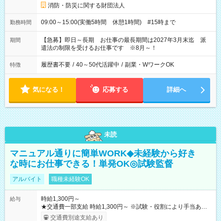
消防・防災に関する財団法人
09:00～15:00(実働5時間 休憩1時間) #15時まで
勤務時間
【急募】即日～長期 お仕事の最長期間は2027年3月末迄 派
期間
遣法の制限を受けるお仕事です ※8月～！
履歴書不要
/
40～50代活躍中
/
副業・WワークOK
特徴
気になる！
応募する
詳細へ
未読
マニュアル通りに簡単WORK◆未経験から好き
な時にお仕事できる！単発OK◎試験監督
アルバイト
職種未経験OK
時給1,300円～
給与
★交通費一部支給 時給1,300円～ ※試験・役割により手当あり
※勤務回数により昇給あり 【即給（前払い）オプションあ
交通費別途支給あり