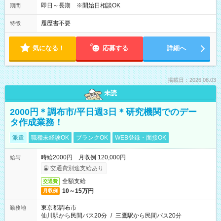
即日～長期 ※開始日相談OK
期間
履歴書不要
特徴
気になる！
応募する
詳細へ
掲載日：2026.08.03
未読
2000円＊調布市/平日週3日＊研究機関でのデー
タ作成業務！
派遣
職種未経験OK
ブランクOK
WEB登録・面接OK
時給2000円 月収例 120,000円
給与
交通費別途支給あり
全額支給
交通費
10～15万円
月収例
東京都調布市
勤務地
仙川駅から民間バス20分
/
三鷹駅から民間バス20分