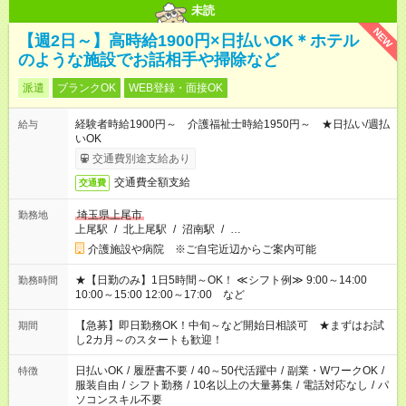
未読
NEW
【週2日～】高時給1900円×日払いOK＊ホテル
のような施設でお話相手や掃除など
派遣
ブランクOK
WEB登録・面接OK
経験者時給1900円～ 介護福祉士時給1950円～ ★日払い/週払
給与
いOK
交通費別途支給あり
交通費全額支給
交通費
埼玉県上尾市
勤務地
上尾駅
/
北上尾駅
/
沼南駅
/
…
介護施設や病院 ※ご自宅近辺からご案内可能
★【日勤のみ】1日5時間～OK！ ≪シフト例≫ 9:00～14:00
勤務時間
10:00～15:00 12:00～17:00 など
【急募】即日勤務OK！中旬～など開始日相談可 ★まずはお試
期間
し2カ月～のスタートも歓迎！
日払いOK
/
履歴書不要
/
40～50代活躍中
/
副業・WワークOK
/
特徴
服装自由
/
シフト勤務
/
10名以上の大量募集
/
電話対応なし
/
パ
ソコンスキル不要