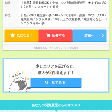
【急募】即日勤務OK！中旬～など開始日相談可 ★まずはお試
期間
し2カ月～のスタートも歓迎！
日払いOK
/
履歴書不要
/
40～50代活躍中
/
副業・WワークOK
/
特徴
服装自由
/
シフト勤務
/
10名以上の大量募集
/
電話対応なし
/
パ
ソコンスキル不要
気になる！
応募する
詳細へ
掲載元企業名
ケアスタッフィング株式会社
少しエリアを広げると、
2
求人が
件増えます！
見てみる
あなたの閲覧履歴からのオススメ