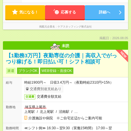
気になる！
応募する
詳細へ
掲載元企業名
ケアスタッフィング株式会社
掲載日：2026.08.05
未読
NEW
【1勤務3万円】夜勤専従の介護｜高収入でがっ
つり稼げる！即日払い可！シフト相談可
派遣
ブランクOK
WEB登録・面接OK
時給1900円～ 日収3.4万円～（夜勤時給2310円×15h）
給与
交通費別途支給あり
交通費全額支給
交通費
埼玉県上尾市
勤務地
上尾駅
/
北上尾駅
/
沼南駅
/
…
介護施設や病院 ※ご自宅近辺からご案内可能
≪シフト例≫ 16:30～翌9:30（実働15時間） 17:00～翌
勤務時間