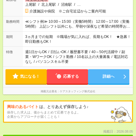
上尾駅
/
北上尾駅
/
沼南駅
/
…
介護施設や病院 ※ご自宅近辺からご案内可能
≪シフト例≫ 10:00～15:00（実働5時間） 12:00～17:00（実働
勤務時間
5時間） 上記シフト以外にも、早朝や深夜など希望の時間帯お聞
かせください！ 事前に担当からヒアリングもしますので、ご安
心ください！
3ヵ月までの短期 ※職場が気に入れば、長期もOK！ ★急募！
期間
即日勤務もOK！
週1日からOK
/
日払いOK
/
履歴書不要
/
40～50代活躍中
/
副
特徴
業・WワークOK
/
シフト勤務
/
10名以上の大量募集
/
電話対応
なし
/
パソコンスキル不要
気になる！
応募する
詳細へ
掲載元企業名
ケアスタッフィング株式会社
興味のあるバイト
は、とりあえず保存しよう♪
保存した求人は、後からまとめて応募できるよ。
企業からアプローチが届くことも！
掲載日：2026.08.05