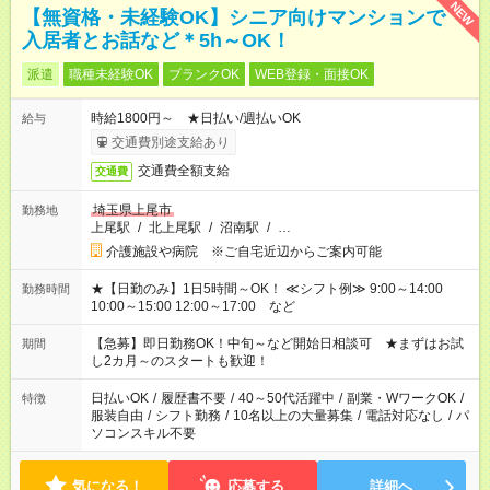
NEW
【無資格・未経験OK】シニア向けマンションで
入居者とお話など＊5h～OK！
派遣
職種未経験OK
ブランクOK
WEB登録・面接OK
時給1800円～ ★日払い/週払いOK
給与
交通費別途支給あり
交通費全額支給
交通費
埼玉県上尾市
勤務地
上尾駅
/
北上尾駅
/
沼南駅
/
…
介護施設や病院 ※ご自宅近辺からご案内可能
★【日勤のみ】1日5時間～OK！ ≪シフト例≫ 9:00～14:00
勤務時間
10:00～15:00 12:00～17:00 など
【急募】即日勤務OK！中旬～など開始日相談可 ★まずはお試
期間
し2カ月～のスタートも歓迎！
日払いOK
/
履歴書不要
/
40～50代活躍中
/
副業・WワークOK
/
特徴
服装自由
/
シフト勤務
/
10名以上の大量募集
/
電話対応なし
/
パ
ソコンスキル不要
気になる！
応募する
詳細へ