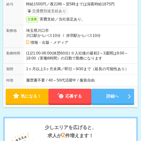
時給1500円／夜22時～翌5時までは深夜時給1875円
給与
交通費別途支給あり
実費支給／当社規定あり。
交通費
埼玉県川口市
勤務地
川口駅からバス10分
/
赤羽駅からバス10分
情報・出版・メディア
(1)21:00-06:00(休憩60分) ※入社後の最初2～3週間は9:00～
勤務時間
18:00（実働8時間）の日勤で勤務になります
1ヶ月以上3ヶ月未満／即日～9/30まで（延長の可能性あり）
期間
履歴書不要
/
40～50代活躍中
/
服装自由
特徴
気になる！
応募する
詳細へ
少しエリアを広げると、
2
求人が
件増えます！