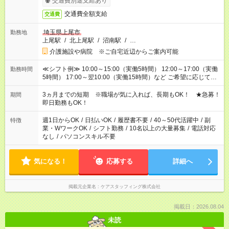
交通費別途支給あり
交通費全額支給
交通費
埼玉県上尾市
勤務地
上尾駅
/
北上尾駅
/
沼南駅
/
…
介護施設や病院 ※ご自宅近辺からご案内可能
≪シフト例≫ 10:00～15:00（実働5時間） 12:00～17:00（実働
勤務時間
5時間） 17:00～翌10:00（実働15時間）など ご希望に応じて、
働く時間は調整できます！ お気軽に担当へ相談ください！
3ヵ月までの短期 ※職場が気に入れば、長期もOK！ ★急募！
期間
即日勤務もOK！
週1日からOK
/
日払いOK
/
履歴書不要
/
40～50代活躍中
/
副
特徴
業・WワークOK
/
シフト勤務
/
10名以上の大量募集
/
電話対応
なし
/
パソコンスキル不要
気になる！
応募する
詳細へ
掲載元企業名
ケアスタッフィング株式会社
掲載日：2026.08.04
未読