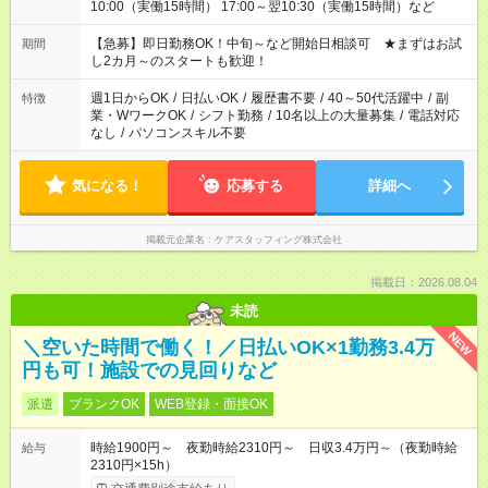
10:00（実働15時間） 17:00～翌10:30（実働15時間）など
【急募】即日勤務OK！中旬～など開始日相談可 ★まずはお試
期間
し2カ月～のスタートも歓迎！
週1日からOK
/
日払いOK
/
履歴書不要
/
40～50代活躍中
/
副
特徴
業・WワークOK
/
シフト勤務
/
10名以上の大量募集
/
電話対応
なし
/
パソコンスキル不要
気になる！
応募する
詳細へ
掲載元企業名
ケアスタッフィング株式会社
掲載日：2026.08.04
未読
NEW
＼空いた時間で働く！／日払いOK×1勤務3.4万
円も可！施設での見回りなど
派遣
ブランクOK
WEB登録・面接OK
時給1900円～ 夜勤時給2310円～ 日収3.4万円～（夜勤時給
給与
2310円×15h）