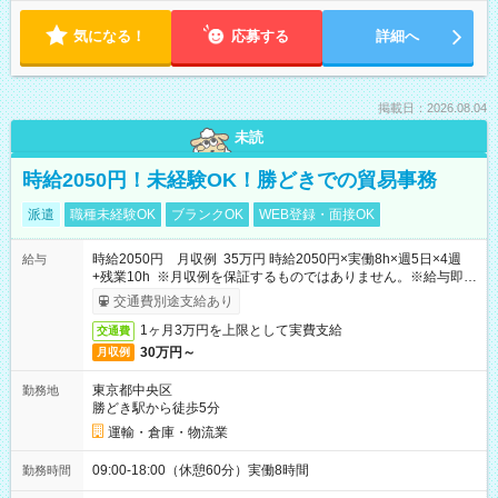
気になる！
応募する
詳細へ
掲載日：2026.08.04
未読
時給2050円！未経験OK！勝どきでの貿易事務
派遣
職種未経験OK
ブランクOK
WEB登録・面接OK
時給2050円 月収例 35万円 時給2050円×実働8h×週5日×4週
給与
+残業10h ※月収例を保証するものではありません。※給与即受
取りサービス利用可（利用条件有）
交通費別途支給あり
1ヶ月3万円を上限として実費支給
交通費
30万円～
月収例
東京都中央区
勤務地
勝どき駅から徒歩5分
運輸・倉庫・物流業
09:00-18:00（休憩60分）実働8時間
勤務時間