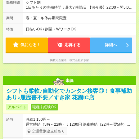
シフト制
勤務時間
1日あたりの実働時間：最大7時間/日 【深夜帯】22:00～翌5:00
週2日～・1日2h～OK◎ ※22:00から翌5:00までは18歳以上の方
のみ勤務可能です（18歳未満の深夜業務禁止のため） ★深夜で
春・夏・冬休み期間限定
期間
も安心して働けます★ すき家では、ワンオペを禁止していま
す。 必ず、2名以上での勤務を行いますので、安心して働けま
日払いOK / 副業・WワークOK
特徴
す。
気になる！
応募する
詳細へ
掲載元企業名
株式会社すき家
未読
シフトも柔軟♪自動化でカンタン接客◎！食事補助
あり♪履歴書不要／すき家 花園IC店
アルバイト
職種未経験OK
時給1,150円～
給与
通常時給（5時～22時）：1200円 深夜時給（22時～翌5時）：
1500円 高校生時給：1150円 【特別手当】早朝手当（5：00-9：
交通費別途支給あり
00）時給+150円 【試用期間】試用期間あり 試用期間の長さ：1