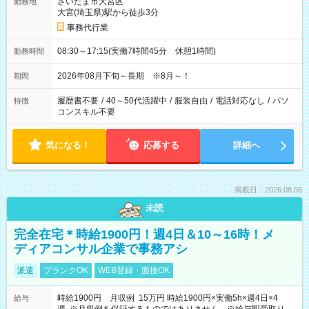
さいたま市大宮区
勤務地
大宮(埼玉県)駅から徒歩3分
事務代行業
08:30～17:15(実働7時間45分 休憩1時間)
勤務時間
2026年08月下旬～長期 ※8月～！
期間
履歴書不要
/
40～50代活躍中
/
服装自由
/
電話対応なし
/
パソ
特徴
コンスキル不要
気になる！
応募する
詳細へ
掲載日：2026.08.06
未読
完全在宅＊時給1900円！週4日＆10～16時！メ
ディアコンサル企業で事務アシ
派遣
ブランクOK
WEB登録・面接OK
時給1900円 月収例 15万円 時給1900円×実働5h×週4日×4
給与