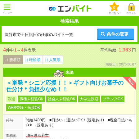
0
メニュー
気になる！
ログイン
検索結果
条件の変更
深谷市で土日祝日の仕事のバイト一覧
4
1,363
件中
1
～
4
件表示
平均時給:
円
新着順
時給順
人気順
掲載日：2026.08.07
未読
NEW
＜単発＊シニア応援！！＞ギフト向けお菓子の
仕分け＊負担少なめ！！
派遣
職種未経験OK
社会人未経験OK
大学生歓迎
ブランクOK
WEB登録・面接OK
時給1400円 ■日払い・週払いOK！(規定あり) ■現金日払いも
給与
ＯＫ（規定あり）
埼玉県深谷市
勤務地