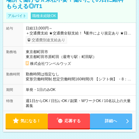
もらえる◎/T1
アルバイト
職種未経験OK
日給13,000円～
給与
＋交通費支給 ★交通費全額支給！ ┗案件により規定あり ★日払
いOK！（規定あり） ┗働いたその日に現金GET♪ お仕事後はコ
交通費別途支給あり
ンビニATMから 日払い分を引き落とせます！ 【試用期間】試
用期間なし
東京都町田市
勤務地
東京都町田市原町田（最寄り駅：町田駅）
株式会社ワンベルウッズ
勤務時間は指定なし
勤務時間
変形労働時間制 想定労働時間160時間/月 【シフト例】 ・8：00
～21：00
単発・1日のみOK
期間
週1日からOK / 日払いOK / 副業・WワークOK / 10名以上の大量
特徴
募集
気になる！
応募する
詳細へ