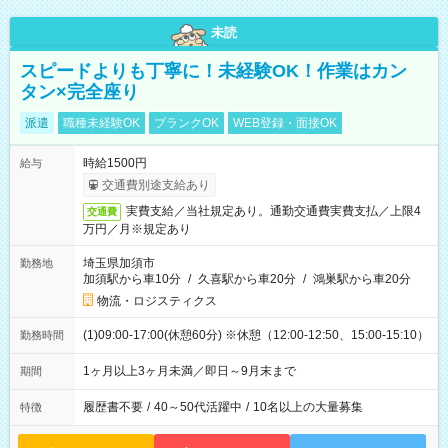
未読
スピードよりも丁寧に！未経験OK！作業はカン
タン×完全座り
派遣
職種未経験OK
ブランクOK
WEB登録・面接OK
時給1500円
給与
交通費別途支給あり
実費支給／当社規定あり。通勤交通費実費支払／上限4
交通費
万円／月※規定あり
埼玉県加須市
勤務地
加須駅から車10分
/
久喜駅から車20分
/
鴻巣駅から車20分
物流・ロジスティクス
(1)09:00-17:00(休憩60分) ※休憩（12:00-12:50、15:00-15:10）
勤務時間
1ヶ月以上3ヶ月未満／即日～9月末まで
期間
履歴書不要
/
40～50代活躍中
/
10名以上の大量募集
特徴