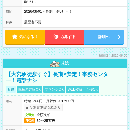
能です。
2026/09/01～長期 ※9月～！
期間
履歴書不要
特徴
気になる！
応募する
詳細へ
掲載日：2026.08.06
未読
【大宮駅徒歩すぐ】長期×安定！事務センタ
ー！電話ナシ
派遣
職種未経験OK
ブランクOK
WEB登録・面接OK
時給1300円 月収例 201,500円
給与
交通費別途支給あり
全額支給
交通費
20～25万円
月収例