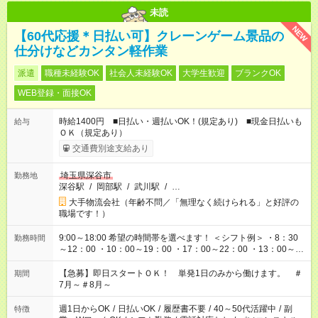
未読
NEW
【60代応援＊日払い可】クレーンゲーム景品の
仕分けなどカンタン軽作業
派遣
職種未経験OK
社会人未経験OK
大学生歓迎
ブランクOK
WEB登録・面接OK
時給1400円 ■日払い・週払いOK！(規定あり) ■現金日払いも
給与
ＯＫ（規定あり）
交通費別途支給あり
埼玉県深谷市
勤務地
深谷駅
/
岡部駅
/
武川駅
/
…
大手物流会社（年齢不問／「無理なく続けられる」と好評の
職場です！）
9:00～18:00 希望の時間帯を選べます！ ＜シフト例＞ ・8：30
勤務時間
～12：00 ・10：00～19：00 ・17：00～22：00 ・13：00～
22：00 ・22：00～翌6：00 など
【急募】即日スタートＯＫ！ 単発1日のみから働けます。 ＃
期間
7月～＃8月～
週1日からOK
/
日払いOK
/
履歴書不要
/
40～50代活躍中
/
副
特徴