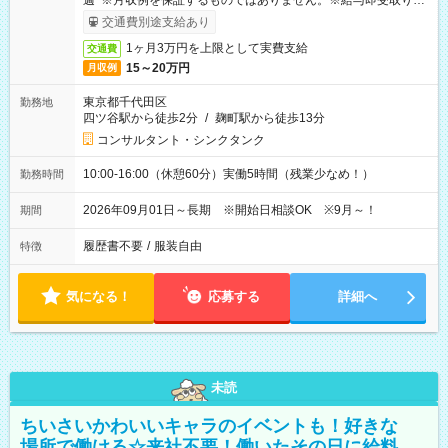
週 ※月収例を保証するものではありません。※給与即受取りサ
ービス利用可（利用条件有）
交通費別途支給あり
1ヶ月3万円を上限として実費支給
交通費
15～20万円
月収例
東京都千代田区
勤務地
四ツ谷駅から徒歩2分
/
麹町駅から徒歩13分
コンサルタント・シンクタンク
10:00-16:00（休憩60分）実働5時間（残業少なめ！）
勤務時間
2026年09月01日～長期 ※開始日相談OK ※9月～！
期間
履歴書不要
/
服装自由
特徴
気になる！
応募する
詳細へ
未読
ちいさいかわいいキャラのイベントも！好きな
場所で働ける☆来社不要！働いたその日に給料