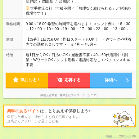
深谷駅
/
岡部駅
/
武川駅
/
…
大手物流会社（年齢不問／「無理なく続けられる」と好評の
職場です！）
9:00～18:00 希望の時間帯を選べます！ ＜シフト例＞ ・8：30
勤務時間
～12：00 ・10：00～19：00 ・17：00～22：00 ・13：00～
22：00 ・22：00～翌6：00 など
【急募】1日のみOK！即日スタートもOK！ ＜Ｗワークや扶養
期間
内での勤務もＯＫです＞ ＃7月～＃8月～
週1日からOK
/
日払いOK
/
履歴書不要
/
40～50代活躍中
/
副
特徴
業・WワークOK
/
シフト勤務
/
電話対応なし
/
パソコンスキル
不要
気になる！
応募する
詳細へ
掲載元企業名
株式会社マイワーク（シニア）
興味のあるバイト
は、とりあえず保存しよう♪
保存した求人は、後からまとめて応募できるよ。
企業からアプローチが届くことも！
掲載日：2026.08.06