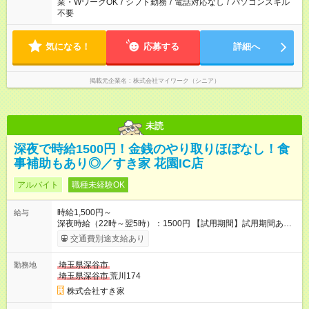
業・WワークOK
/
シフト勤務
/
電話対応なし
/
パソコンスキル
不要
気になる！
応募する
詳細へ
掲載元企業名
株式会社マイワーク（シニア）
未読
深夜で時給1500円！金銭のやり取りほぼなし！食
事補助もあり◎／すき家 花園IC店
アルバイト
職種未経験OK
時給1,500円～
給与
深夜時給（22時～翌5時）：1500円 【試用期間】試用期間あり
試用期間の長さ：1ヶ月 雇用形態、給与は本採用時と同じです。
交通費別途支給あり
試用期間の実態は30日（※条件変更なし）ですが、切り上げで
一ヶ月とさせていただきます。 研修制度あり：15時間(研修中も
埼玉県深谷市
勤務地
同時給）
埼玉県深谷市
荒川174
株式会社すき家