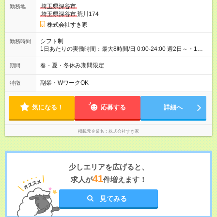
ヶ月 雇用形態、給与は本採用時と同じです。 試用期間の実態は
埼玉県深谷市
勤務地
30日（※条件変更なし）ですが、切り上げで一ヶ月とさせてい
埼玉県深谷市
荒川174
ただきます。 研修制度あり：15時間(研修中も同時給）
株式会社すき家
シフト制
勤務時間
1日あたりの実働時間：最大8時間/日 0:00-24:00 週2日～・1日
2h～OK ＜シフト例＞ 〇朝帯 5:00-9:00 〇昼帯 9:00-14:00 〇午
後帯 14:00-18:00 〇夜帯 18:00-22:00 〇深夜帯 22:00-翌5:00 基
春・夏・冬休み期間限定
期間
本は固定シフトですが家庭の都合などイレギュラーには対応し
ます♪
副業・WワークOK
特徴
気になる！
応募する
詳細へ
掲載元企業名
株式会社すき家
少しエリアを広げると、
41
求人が
件増えます！
見てみる