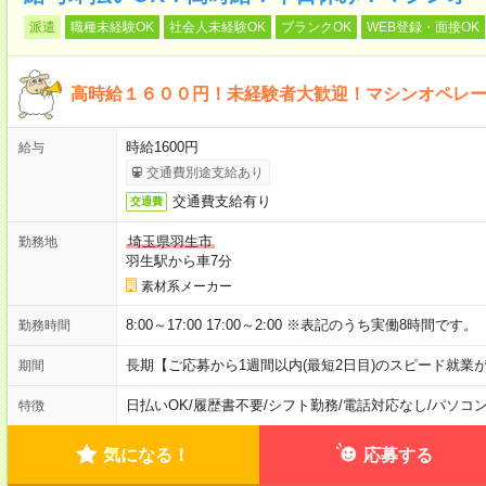
派遣
職種未経験OK
社会人未経験OK
ブランクOK
WEB登録・面接OK
高時給１６００円！未経験者大歓迎！マシンオペレ
時給1600円
給与
交通費別途支給あり
交通費支給有り
交通費
埼玉県羽生市
勤務地
羽生駅から車7分
素材系メーカー
8:00～17:00 17:00～2:00 ※表記のうち実働8時間です。
勤務時間
長期【ご応募から1週間以内(最短2日目)のスピード就業
期間
日払いOK
/
履歴書不要
/
シフト勤務
/
電話対応なし
/
パソコ
特徴
気になる！
応募する