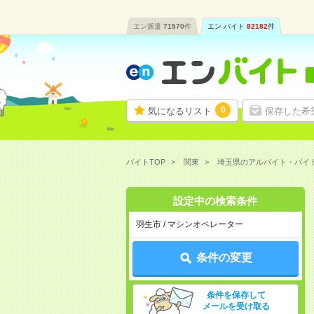
エン派遣
71570
件
エン バイト
82182
件
0
気になるリスト
保存した希
バイトTOP
関東
埼玉県のアルバイト・バイ
設定中の検索条件
羽生市 / マシンオペレーター
条件の変更
条件を保存して
メールを受け取る