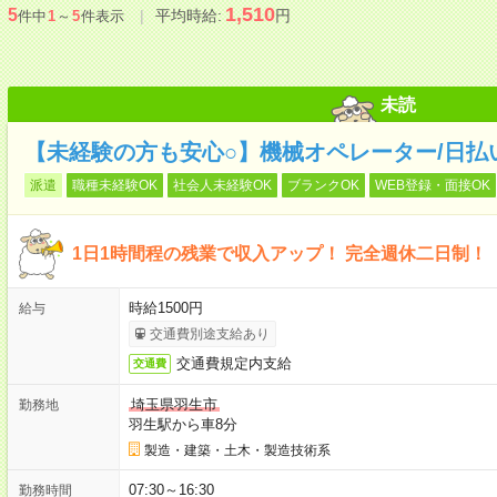
1,510
5
平均時給:
円
件中
1
～
5
件表示
未読
【未経験の方も安心○】機械オペレーター/日払
派遣
職種未経験OK
社会人未経験OK
ブランクOK
WEB登録・面接OK
1日1時間程の残業で収入アップ！ 完全週休二日制！
時給1500円
給与
交通費別途支給あり
交通費規定内支給
交通費
埼玉県羽生市
勤務地
羽生駅から車8分
製造・建築・土木・製造技術系
07:30～16:30
勤務時間