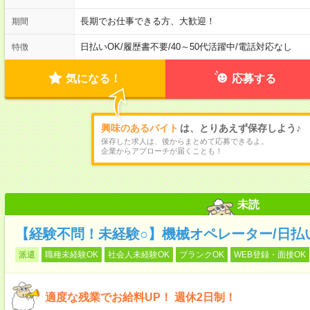
長期でお仕事できる方、大歓迎！
期間
日払いOK
/
履歴書不要
/
40～50代活躍中
/
電話対応なし
特徴
気になる！
応募する
興味のあるバイト
は、とりあえず保存しよう♪
保存した求人は、後からまとめて応募できるよ。
企業からアプローチが届くことも！
未読
【経験不問！未経験○】機械オペレーター/日払
派遣
職種未経験OK
社会人未経験OK
ブランクOK
WEB登録・面接OK
適度な残業でお給料UP！ 週休2日制！