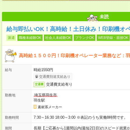
未読
給与即払いOK！高時給！土日休み！印刷機オ
派遣
職種未経験OK
社会人未経験OK
ブランクOK
WEB登録・面接OK
高時給１５００円！印刷機オペレーター業務など：
時給1550円
給与
交通費別途支給あり
交通費支給有り
交通費
埼玉県羽生市
勤務地
羽生駅
素材系メーカー
7:30～16:30 18:00～3:00 ※表記のうち実働8時間です。
勤務時間
長期【ご応募から1週間以内(最短2日目)のスピード就業
期間