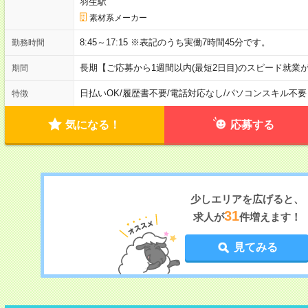
羽生駅
素材系メーカー
8:45～17:15 ※表記のうち実働7時間45分です。
勤務時間
長期【ご応募から1週間以内(最短2日目)のスピード就業
期間
日払いOK
/
履歴書不要
/
電話対応なし
/
パソコンスキル不要
特徴
気になる！
応募する
少しエリアを広げると、
31
求人が
件増えます！
見てみる