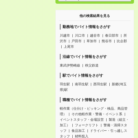
他の検索結果を見る
勤務地でバイト情報をさがす
川越市
川口市
越谷市
春日部市
所
沢市
戸田市
草加市
熊谷市
比企郡
上尾市
沿線でバイト情報をさがす
東武伊勢崎線
秩父鉄道
駅でバイト情報をさがす
羽生駅
南羽生駅
西羽生駅
新郷(埼玉
県)駅
職種でバイト情報をさがす
軽作業（仕分け・ピッキング・検品、商品管
理）
その他軽作業・警備・イベント系
イベントスタッフ・会場設営
製造（組立・
加工）
フォークリフト
警備・清掃スタ
ッフ
食品加工
ドライバー・引っ越しス
タッフ
材料投入