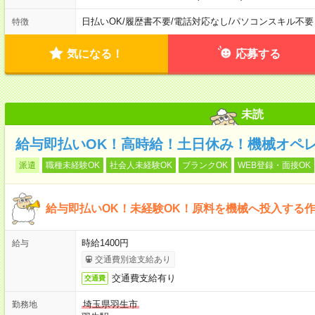
日払いOK
/
履歴書不要
/
電話対応なし
/
パソコンスキル不要
特徴
気になる！
応募する
未読
給与即払いOK！高時給！土日休み！機械オペ
派遣
職種未経験OK
社会人未経験OK
ブランクOK
WEB登録・面接OK
給与即払いOK！未経験OK！原料を機械へ投入する
時給1400円
給与
交通費別途支給あり
交通費支給有り
交通費
埼玉県羽生市
勤務地