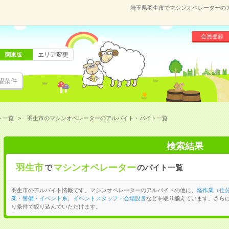
埼玉県羽生市でマシンオペレーターの
会員登録
エリア変更
関東版
望条件
ト一覧
羽生市のマシンオペレーターのアルバイト・バイト一覧
検索結果
羽生市
マシンオペレーター
で
のバイト一覧
羽生市のアルバイト情報です。マシンオペレーターのアルバイトの他に、
軽作業（仕
業・警備・イベント系
、
イベントスタッフ・会場設営
などを取り揃えています。さら
り条件で絞り込んでいただけます。