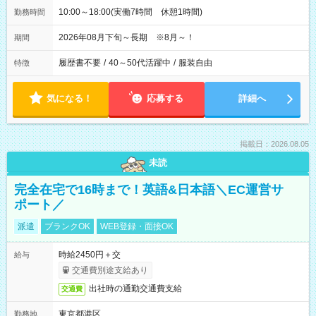
10:00～18:00(実働7時間 休憩1時間)
勤務時間
2026年08月下旬～長期 ※8月～！
期間
履歴書不要
/
40～50代活躍中
/
服装自由
特徴
気になる！
応募する
詳細へ
掲載日：2026.08.05
未読
完全在宅で16時まで！英語&日本語＼EC運営サ
ポート／
派遣
ブランクOK
WEB登録・面接OK
時給2450円＋交
給与
交通費別途支給あり
出社時の通勤交通費支給
交通費
東京都港区
勤務地