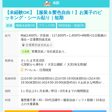
未読
【未経験OK】【服装＆髪色自由！】お菓子のピ
ッキング・シール貼り｜短期
派遣
職種未経験OK
ブランクOK
WEB登録・面接OK
時給1400円／月収例：117,600円＝1,400円×4時間×21日勤務の
給与
場合＋交通費別途支給
交通費別途支給あり
実費支給／当社規定あり。
交通費
さいたま市見沼区
勤務地
七里駅から車6分
/
大宮公園駅
/
大宮(埼玉県)駅
アパレル・日用雑貨
(1)14:00-18:00(休憩0分) (2)14:00-19:00(休憩0分) (3)14:00-
勤務時間
19:30(休憩0分) (4)14:00-20:00(休憩45分) ※お好きな時間が選べ
ます
1ヶ月以上3ヶ月未満／即日～8月末までの期間限定
期間
履歴書不要
/
40～50代活躍中
/
服装自由
/
シフト勤務
/
10名以
特徴
上の大量募集