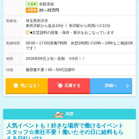
全額支給
交通費
20～25万円
月収例
埼玉県所沢市
勤務地
東所沢駅から徒歩10分
/
所沢駅から民間バス12分
■文芸資料の収集・保存・展示をおこなっています
09:00～17:00(実働7時間 休憩1時間) ※10時～18時もご相談OK
勤務時間
です！
2026年09月上旬～長期 ※9月～！
期間
履歴書不要
/
40～50代活躍中
特徴
気になる！
応募する
詳細へ
未読
人気イベントも！好きな場所で働けるイベント
スタッフ☆来社不要！働いたその日に給料もら
える日払い/T1