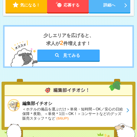
気になる！
応募する
詳細へ
少しエリアを広げると、
2
求人が
件増えます！
見てみる
編集部イチオシ
＜ホテルの備品を運ぶだけ＞単発・短時間～OK／安心の日給
保障＊夜勤、＜単発＊1日～OK！＞コンサートなどのグッズ
販売スタッフ＊など
(8/6UP!)