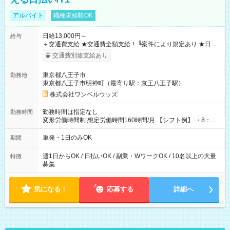
アルバイト
職種未経験OK
日給13,000円～
給与
＋交通費支給 ★交通費全額支給！ ┗案件により規定あり ★日払
いOK！（規定あり） ┗働いたその日に現金GET♪ お仕事後はコ
交通費別途支給あり
ンビニATMから 日払い分を引き落とせます！ 【試用期間】試
用期間なし
東京都八王子市
勤務地
東京都八王子市明神町（最寄り駅：京王八王子駅）
株式会社ワンベルウッズ
勤務時間は指定なし
勤務時間
変形労働時間制 想定労働時間160時間/月 【シフト例】 ・8：00
～21：00
単発・1日のみOK
期間
週1日からOK / 日払いOK / 副業・WワークOK / 10名以上の大量
特徴
募集
気になる！
応募する
詳細へ