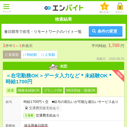
0
メニュー
気になる！
ログイン
検索結果
条件の変更
春日部市で在宅・リモートワークのバイト一覧
1
1,700
件中
1
～
1
件表示
平均時給:
円
新着順
時給順
人気順
掲載日：2026.08.05
未読
NEW
＜在宅勤務OK＞データ入力など＊未経験OK＊
時給1700円
派遣
職種未経験OK
ブランクOK
WEB登録・面接OK
時給1700円＋交 ■給与の前払いが可能な速払いサービスあり
給与
交通費別途支給あり
交通費支給あり
交通費
埼玉県春日部市
勤務地