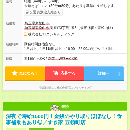
時給1,440円～1,740円
給与
※給与は1コマ（50分or80分）あたりを基準に支給します。 上記
の時給表記は、1コマの支給額を1時間あたりに換算した金額で
交通費別途支給あり
す。 高校生 └80分授業 2，320円／1コマ └50分授業 1，450
円／1コマ 中学生 └80分授業 1，920円／1コマ └50分授業
埼玉県東松山市
勤務地
1，200円／1コマ 昇給あり 自身の知識や経験を活かせるワンラ
埼玉県東松山市
美原町3丁目1番5（最寄り駅：東松山駅）
ンク上の SS講師(本部認定試験)でベース給のアップも可能で
す！ 試験合格目指して一緒にがんばりましょう！！ ※給与には
株式会社YZコンサルティング
最大10分の授業準備時間等を含む ※指導人数に応じて手当加算
（最大+100円） ※原則、所定時間内での勤務となります。 万
勤務時間は指定なし
勤務時間
が一、所定時間を超える場合は、 別途時間外労働手当を支給
1日以上、1日1時間以上 ・16:00～22:00の間でシフト制
いたします。 支払方法：月1回 交通費：別途一部支給 ※原則交
────────────────── ■学生さん 授業がない日・学校終
通費支給 【試用期間】試用期間なし
わりを利用しての勤務も大歓迎です♪ ■フリーターさん しっかり
週1日からOK /
副業・WワークOK
特徴
稼ぎたい方に必見です！ 毎日フルタイム勤務も大歓迎♪
──────────────────
気になる！
応募する
詳細へ
掲載元企業名
株式会社YZコンサルティング
未読
深夜で時給1500円！金銭のやり取りほぼなし！食
事補助もあり◎／すき家 五領町店