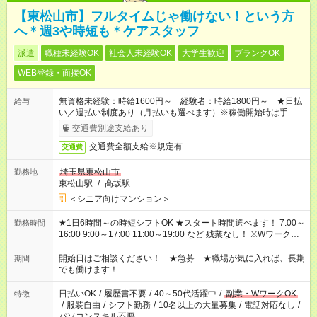
【東松山市】フルタイムじゃ働けない！という方
へ＊週3や時短も＊ケアスタッフ
派遣
職種未経験OK
社会人未経験OK
大学生歓迎
ブランクOK
WEB登録・面接OK
無資格未経験：時給1600円～ 経験者：時給1800円～ ★日払
給与
い／週払い制度あり（月払いも選べます）※稼働開始時は手続き
完了次第のお支払いとなります。
交通費別途支給あり
交通費全額支給※規定有
交通費
埼玉県東松山市
勤務地
東松山駅
/
高坂駅
＜シニア向けマンション＞
★1日6時間～の時短シフトOK ★スタート時間選べます！ 7:00～
勤務時間
16:00 9:00～17:00 11:00～19:00 など 残業なし！ ※Wワークの
場合、他のお仕事と合わせ週40時間超の就業はご案内できませ
ん ※法令に基づき、週20時間以上勤務は社会保険への加入対象
開始日はご相談ください！ ★急募 ★職場が気に入れば、長期
期間
となります ※労働者派遣法（日雇い派遣の原則禁止）により、
でも働けます！
短時間・短期間の就業はご案内が難しい場合があります
日払いOK
/
履歴書不要
/
40～50代活躍中
/
副業・WワークOK
特徴
/
服装自由
/
シフト勤務
/
10名以上の大量募集
/
電話対応なし
/
パソコンスキル不要