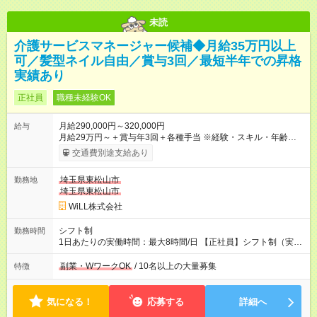
未読
介護サービスマネージャー候補◆月給35万円以上
可／髪型ネイル自由／賞与3回／最短半年での昇格
実績あり
正社員
職種未経験OK
月給290,000円～320,000円
給与
月給29万円～＋賞与年3回＋各種手当 ※経験・スキル・年齢を考
慮し加給優遇 ■日勤のみを希望する方 月給27万円～＋賞与年3回
交通費別途支給あり
＋各種手当 ■夜勤のみを希望する方 月給30万円～＋賞与年3回＋
各種手当 【試用期間】試用期間あり 試用期間の長さ：3ヶ月 雇
埼玉県東松山市
勤務地
用形態、給与は本採用時と同じです。
埼玉県東松山市
WiLL株式会社
シフト制
勤務時間
1日あたりの実働時間：最大8時間/日 【正社員】シフト制（実働
8時間） 【アルバイト】週1日・8hから勤務可能 ◎勤務例 日勤／
9時～18時（休憩60分） 夜勤／22時～翌7時（休憩60分） ◎働
副業・WワークOK
/ 10名以上の大量募集
特徴
き方は希望が出せます！ ずっと日勤or夜勤もOK！ たまに夜勤あ
りなど、ご希望の働き方をお気軽にご相談ください。
気になる！
応募する
詳細へ