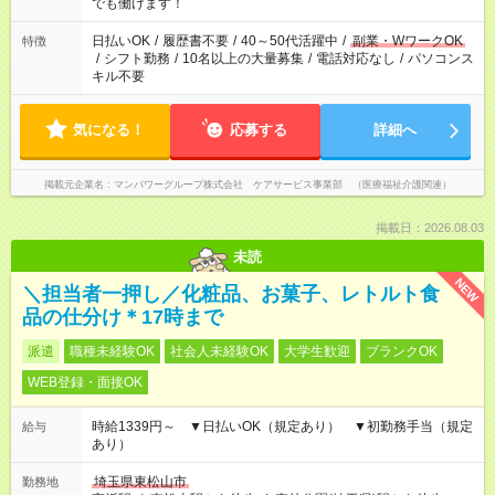
週20時間以上勤務は社会保険への加入対象となります ※労働者
でも働けます！
派遣法（日雇い派遣の原則禁止）により、短時間・短期間の就
業はご案内が難しい場合があります
日払いOK
/
履歴書不要
/
40～50代活躍中
/
副業・WワークOK
特徴
/
シフト勤務
/
10名以上の大量募集
/
電話対応なし
/
パソコンス
キル不要
気になる！
応募する
詳細へ
掲載元企業名
マンパワーグループ株式会社 ケアサービス事業部 （医療福祉介護関連）
掲載日：2026.08.03
未読
NEW
＼担当者一押し／化粧品、お菓子、レトルト食
品の仕分け＊17時まで
派遣
職種未経験OK
社会人未経験OK
大学生歓迎
ブランクOK
WEB登録・面接OK
時給1339円～ ▼日払いOK（規定あり） ▼初勤務手当（規定
給与
あり）
埼玉県東松山市
勤務地