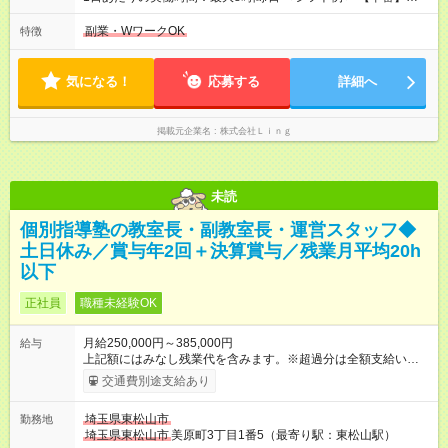
す。 雇用形態：中途採用（契約社員） 給与：本採用時と同じで
10:00～19:00 【遅番】12:00～21:00 ◎それぞれのご事情に合わ
す。
せて、できるだけシフトも調整します！ ＼残業はありません！
副業・WワークOK
特徴
／ 基本的には定時にすぐ退勤できる環境。 退勤後は趣味に没
頭、大切な人たちと過ごすなど、プライベートもしっかり大切
にしながらご活躍いただけます♪
気になる！
応募する
詳細へ
掲載元企業名
株式会社Ｌｉｎｇ
未読
個別指導塾の教室長・副教室長・運営スタッフ◆
土日休み／賞与年2回＋決算賞与／残業月平均20h
以下
正社員
職種未経験OK
月給250,000円～385,000円
給与
上記額にはみなし残業代を含みます。※超過分は全額支給いたし
ます。 みなし残業代 32,000円 ～ 46,200円／月 みなし残業時
交通費別途支給あり
間 20時間／月 ★塾講師経験者の場合、過去実績次第で月給30万
円からのスタートになります。（アルバイト経験も優遇しま
埼玉県東松山市
勤務地
す） ※試用期間は3ヶ月で、その間の雇用形態は正社員です。そ
埼玉県東松山市
美原町3丁目1番5（最寄り駅：東松山駅）
のほかの条件に変更はありません。 【試用期間】試用期間あり