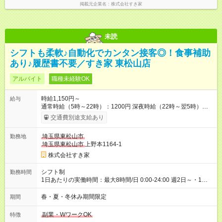
掲載元企業名
株式会社すき家
未読
シフトも柔軟♪自動化でカンタン接客◎！食事補助
あり♪履歴書不要／すき家 東松山店
アルバイト
職種未経験OK
時給1,150円～
給与
通常時給（5時～22時）：1200円 深夜時給（22時～翌5時）：
1500円 高校生時給：1150円 【特別手当】早朝手当（5：00-9：
交通費別途支給あり
00）時給+150円 【試用期間】試用期間あり 試用期間の長さ：1
ヶ月 雇用形態、給与は本採用時と同じです。 試用期間の実態は
埼玉県東松山市
勤務地
30日（※条件変更なし）ですが、切り上げで一ヶ月とさせてい
埼玉県東松山市
上野本1164-1
ただきます。 研修制度あり：15時間(研修中も同時給）
株式会社すき家
シフト制
勤務時間
1日あたりの実働時間：最大8時間/日 0:00-24:00 週2日～・1日
2h～OK ＜シフト例＞ 〇朝帯 5:00-9:00 〇昼帯 9:00-14:00 〇午
後帯 14:00-18:00 〇夜帯 18:00-22:00 〇深夜帯 22:00-翌5:00 基
春・夏・冬休み期間限定
期間
本は固定シフトですが家庭の都合などイレギュラーには対応し
ます♪
副業・WワークOK
特徴