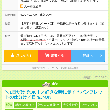
高坂駅
/
東松山駅から徒歩
/
森林公園(埼玉県)駅から徒歩
大手物流企業
9:00～17:00（休憩60分）
勤務時間
【急募＊即日スタートOK】登録後は好きな時に働けます！（業
期間
法に基づく規定あり）
週1日からOK
/
日払いOK
/
履歴書不要
/
40～50代活躍中
/
特徴
副業・WワークOK
/
服装自由
/
シフト勤務
/
10名以上の大量募
集
/
電話対応なし
/
パソコンスキル不要
気になる！
応募する
詳細へ
掲載元企業名
テイケイワークス東京株式会社
掲載日：2026.08.01
未読
＼1日だけでOK！／好きな時に働く＊パンフレッ
トの仕分け／日払いOK
派遣
職種未経験OK
社会人未経験OK
大学生歓迎
ブランクOK