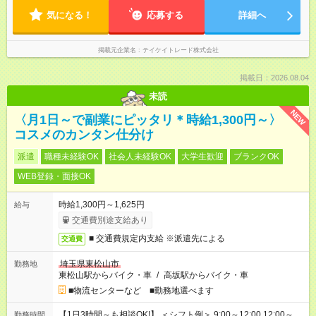
気になる！
応募する
詳細へ
掲載元企業名
テイケイトレード株式会社
掲載日：2026.08.04
未読
NEW
〈月1日～で副業にピッタリ＊時給1,300円～〉
コスメのカンタン仕分け
派遣
職種未経験OK
社会人未経験OK
大学生歓迎
ブランクOK
WEB登録・面接OK
時給1,300円～1,625円
給与
交通費別途支給あり
■ 交通費規定内支給 ※派遣先による
交通費
埼玉県東松山市
勤務地
東松山駅からバイク・車
/
高坂駅からバイク・車
■物流センターなど ■勤務地選べます
【1日3時間～も相談OK!】 ＜シフト例＞ 9:00～12:00 12:00～
勤務時間