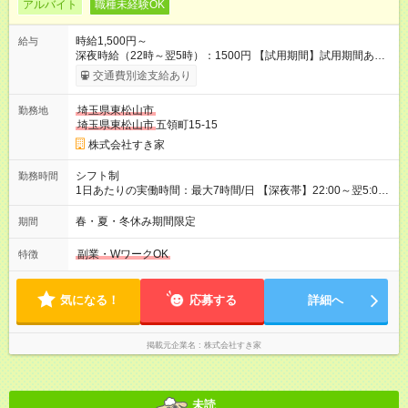
アルバイト
職種未経験OK
時給1,500円～
給与
深夜時給（22時～翌5時）：1500円 【試用期間】試用期間あり
試用期間の長さ：1ヶ月 雇用形態、給与は本採用時と同じです。
交通費別途支給あり
試用期間の実態は30日（※条件変更なし）ですが、切り上げで
一ヶ月とさせていただきます。 研修制度あり：15時間(研修中も
埼玉県東松山市
勤務地
同時給）
埼玉県東松山市
五領町15-15
株式会社すき家
シフト制
勤務時間
1日あたりの実働時間：最大7時間/日 【深夜帯】22:00～翌5:00
週2日～・1日2h～OK◎ ※22:00から翌5:00までは18歳以上の方
のみ勤務可能です（18歳未満の深夜業務禁止のため） ★深夜で
春・夏・冬休み期間限定
期間
も安心して働けます★ すき家では、ワンオペを禁止していま
す。 必ず、2名以上での勤務を行いますので、安心して働けま
副業・WワークOK
特徴
す。
気になる！
応募する
詳細へ
掲載元企業名
株式会社すき家
未読