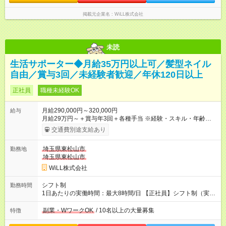
掲載元企業名
WiLL株式会社
未読
生活サポーター◆月給35万円以上可／髪型ネイル
自由／賞与3回／未経験者歓迎／年休120日以上
正社員
職種未経験OK
月給290,000円～320,000円
給与
月給29万円～＋賞与年3回＋各種手当 ※経験・スキル・年齢を考
慮し加給優遇 ■日勤のみを希望する方 月給27万円～＋賞与年3回
交通費別途支給あり
＋各種手当 ■夜勤のみを希望する方 月給30万円～＋賞与年3回＋
各種手当 【試用期間】試用期間あり 試用期間の長さ：3ヶ月 雇
埼玉県東松山市
勤務地
用形態、給与は本採用時と同じです。
埼玉県東松山市
WiLL株式会社
シフト制
勤務時間
1日あたりの実働時間：最大8時間/日 【正社員】シフト制（実働
8時間） 【アルバイト】週1日から勤務可能 ◎勤務例 日勤／9時
～18時（休憩60分） 夜勤／22時～翌7時（休憩60分） ◎働き方
副業・WワークOK
/ 10名以上の大量募集
特徴
は希望が出せます！ ずっと日勤or夜勤もOK！ たまに夜勤ありな
ど、ご希望の働き方をお気軽にご相談ください。