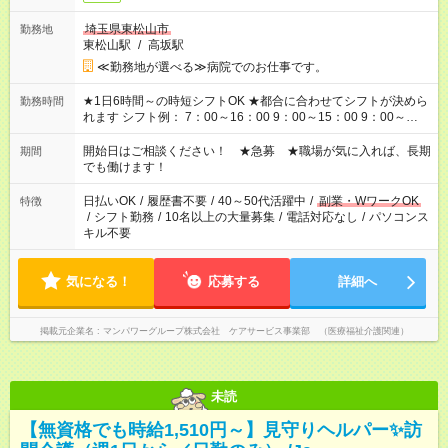
埼玉県東松山市
勤務地
東松山駅
/
高坂駅
≪勤務地が選べる≫病院でのお仕事です。
★1日6時間～の時短シフトOK ★都合に合わせてシフトが決めら
勤務時間
れます シフト例： 7：00～16：00 9：00～15：00 9：00～
18：00 11：00～20：00 など ※Wワークの場合、他のお仕事と
合わせ週40時間超の就業はご案内できません ※法令に基づき、
開始日はご相談ください！ ★急募 ★職場が気に入れば、長期
期間
週20時間以上勤務は社会保険への加入対象となります ※労働者
でも働けます！
派遣法（日雇い派遣の原則禁止）により、短時間・短期間の就
業はご案内が難しい場合があります
日払いOK
/
履歴書不要
/
40～50代活躍中
/
副業・WワークOK
特徴
/
シフト勤務
/
10名以上の大量募集
/
電話対応なし
/
パソコンス
キル不要
気になる！
応募する
詳細へ
掲載元企業名
マンパワーグループ株式会社 ケアサービス事業部 （医療福祉介護関連）
未読
【無資格でも時給1,510円～】見守りヘルパー✨訪