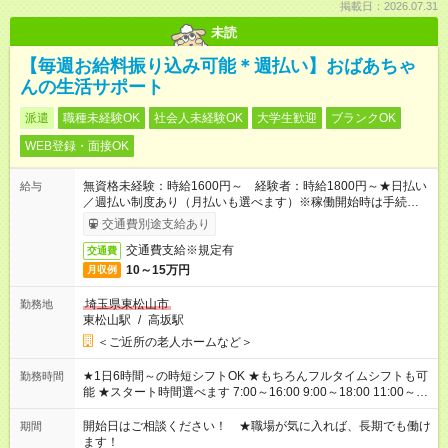
掲載日：2026.07.31
未読
【毎週お給料振り込み可能＊週払い】おばあちゃ
んの生活サポート
派遣
職種未経験OK
社会人未経験OK
大学生歓迎
ブランクOK
WEB登録・面接OK
無資格未経験：時給1600円～ 経験者：時給1800円～★日払い
給与
／週払い制度あり（月払いも選べます）※稼働開始時は手続き完
了次第のお支払いとなります。
交通費別途支給あり
交通費支給※規定有
交通費
10～15万円
月収例
埼玉県東松山市
勤務地
東松山駅
/
高坂駅
＜ご近所の老人ホームなど＞
★1日6時間～の時短シフトOK ★もちろんフルタイムシフトも可
勤務時間
能 ★スタート時間選べます 7:00～16:00 9:00～18:00 11:00～
20:00 など 残業なし！ ※Wワークの場合、他のお仕事と合わせ
週40時間超の就業はご案内できません ※法令に基づき、週20時
開始日はご相談ください！ ★職場が気に入れば、長期でも働け
期間
間以上勤務は社会保険への加入対象となります ※労働者派遣法
ます！