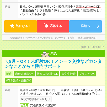
（日雇い派遣の原則禁止）により、短時間・短期間の就業はご
案内が難しい場合があります
日払いOK
/
履歴書不要
/
40～50代活躍中
/
副業・WワークOK
特徴
/
服装自由
/
シフト勤務
/
10名以上の大量募集
/
電話対応なし
/
パソコンスキル不要
気になる！
応募する
詳細へ
掲載元企業名
マンパワーグループ株式会社 ケアサービス事業部 （医療福祉介護関連）
掲載日：2026.07.31
未読
＼8月～OK！未経験OK！／シーツ交換などカンタ
ンなことから＊院内サポート
派遣
職種未経験OK
社会人未経験OK
大学生歓迎
ブランクOK
WEB登録・面接OK
無資格未経験：時給1600円～ 経験者：時給1800円～★日払い
給与
／週払い制度あり（月払いも選べます）※稼働開始時は手続き完
了次第のお支払いとなります。
交通費別途支給あり
交通費支給※規定有
交通費