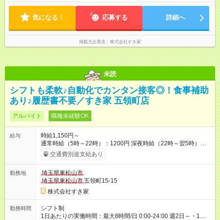
気になる！
応募する
詳細へ
掲載元企業名
株式会社すき家
未読
シフトも柔軟♪自動化でカンタン接客◎！食事補助
あり♪履歴書不要／すき家 五領町店
アルバイト
職種未経験OK
時給1,150円～
給与
通常時給（5時～22時）：1200円 深夜時給（22時～翌5時）：
1500円 高校生時給：1150円 【特別手当】早朝手当（5：00-9：
交通費別途支給あり
00）時給+150円 【試用期間】試用期間あり 試用期間の長さ：1
ヶ月 雇用形態、給与は本採用時と同じです。 試用期間の実態は
埼玉県東松山市
勤務地
30日（※条件変更なし）ですが、切り上げで一ヶ月とさせてい
埼玉県東松山市
五領町15-15
ただきます。 研修制度あり：15時間(研修中も同時給）
株式会社すき家
シフト制
勤務時間
1日あたりの実働時間：最大8時間/日 0:00-24:00 週2日～・1日