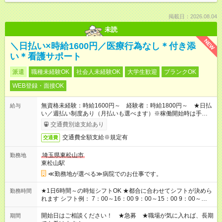
掲載日：2026.08.04
未読
NEW
＼日払い×時給1600円／医療行為なし＊付き添
い＊看護サポート
派遣
職種未経験OK
社会人未経験OK
大学生歓迎
ブランクOK
WEB登録・面接OK
無資格未経験：時給1600円～ 経験者：時給1800円～ ★日払
給与
い／週払い制度あり（月払いも選べます）※稼働開始時は手続き
完了次第のお支払いとなります。
交通費別途支給あり
交通費全額支給※規定有
交通費
埼玉県東松山市
勤務地
東松山駅
≪勤務地が選べる≫病院でのお仕事です。
★1日6時間～の時短シフトOK ★都合に合わせてシフトが決めら
勤務時間
れます シフト例： 7：00～16：00 9：00～15：00 9：00～
18：00 11：00～20：00 など ※Wワークの場合、他のお仕事と
合わせ週40時間超の就業はご案内できません ※法令に基づき、
開始日はご相談ください！ ★急募 ★職場が気に入れば、長期
期間