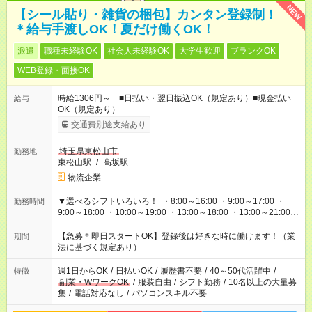
NEW
【シール貼り・雑貨の梱包】カンタン登録制！
＊給与手渡しOK！夏だけ働くOK！
派遣
職種未経験OK
社会人未経験OK
大学生歓迎
ブランクOK
WEB登録・面接OK
時給1306円～ ■日払い・翌日振込OK（規定あり）■現金払い
給与
OK（規定あり）
交通費別途支給あり
埼玉県東松山市
勤務地
東松山駅
/
高坂駅
物流企業
▼選べるシフトいろいろ！ ・8:00～16:00 ・9:00～17:00 ・
勤務時間
9:00～18:00 ・10:00～19:00 ・13:00～18:00 ・13:00～21:00
・22:00～翌6:00 など 上記以外の時間で相談可能なお仕事も！
あなたの希望を教えてください！
【急募＊即日スタートOK】登録後は好きな時に働けます！（業
期間
法に基づく規定あり）
週1日からOK
/
日払いOK
/
履歴書不要
/
40～50代活躍中
/
特徴
副業・WワークOK
/
服装自由
/
シフト勤務
/
10名以上の大量募
集
/
電話対応なし
/
パソコンスキル不要