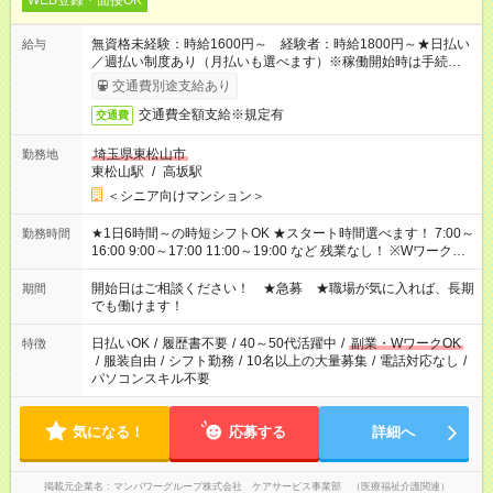
WEB登録・面接OK
無資格未経験：時給1600円～ 経験者：時給1800円～★日払い
給与
／週払い制度あり（月払いも選べます）※稼働開始時は手続き完
了次第のお支払いとなります。
交通費別途支給あり
交通費全額支給※規定有
交通費
埼玉県東松山市
勤務地
東松山駅
/
高坂駅
＜シニア向けマンション＞
★1日6時間～の時短シフトOK ★スタート時間選べます！ 7:00～
勤務時間
16:00 9:00～17:00 11:00～19:00 など 残業なし！ ※Wワークの
場合、他のお仕事と合わせ週40時間超の就業はご案内できませ
ん ※法令に基づき、週20時間以上勤務は社会保険への加入対象
開始日はご相談ください！ ★急募 ★職場が気に入れば、長期
期間
となります ※労働者派遣法（日雇い派遣の原則禁止）により、
でも働けます！
短時間・短期間の就業はご案内が難しい場合があります
日払いOK
/
履歴書不要
/
40～50代活躍中
/
副業・WワークOK
特徴
/
服装自由
/
シフト勤務
/
10名以上の大量募集
/
電話対応なし
/
パソコンスキル不要
気になる！
応募する
詳細へ
掲載元企業名
マンパワーグループ株式会社 ケアサービス事業部 （医療福祉介護関連）