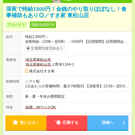
深夜で時給1500円！金銭のやり取りほぼなし！食
事補助もあり◎／すき家 東松山店
アルバイト
職種未経験OK
時給1,500円～
給与
深夜時給（22時～翌5時）：1500円 【試用期間】試用期間あり
試用期間の長さ：1ヶ月 雇用形態、給与は本採用時と同じです。
交通費別途支給あり
試用期間の実態は30日（※条件変更なし）ですが、切り上げで
一ヶ月とさせていただきます。 研修制度あり：15時間(研修中も
埼玉県東松山市
勤務地
同時給）
埼玉県東松山市
上野本1164-1
株式会社すき家
シフト制
勤務時間
1日あたりの実働時間：最大7時間/日 【深夜帯】22:00～翌5:00
週2日～・1日2h～OK◎ ※22:00から翌5:00までは18歳以上の方
のみ勤務可能です（18歳未満の深夜業務禁止のため） ★深夜で
春・夏・冬休み期間限定
期間
も安心して働けます★ すき家では、ワンオペを禁止していま
す。 必ず、2名以上での勤務を行いますので、安心して働けま
副業・WワークOK
特徴
す。
気になる！
応募する
詳細へ