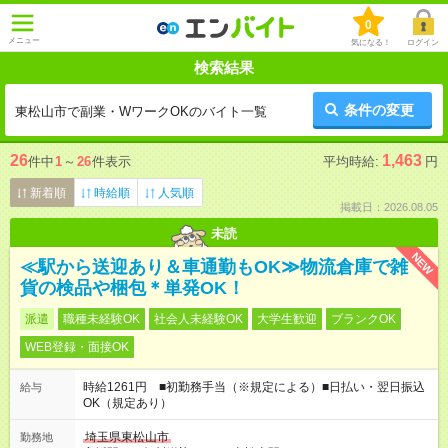
0
メニュー
気になる！
ログイン
検索結果
条件の変更
東松山市で副業・WワークOKのバイト一覧
26
1,463
件中
1
～
26
件表示
平均時給:
円
新着順
時給順
人気順
掲載日：2026.08.05
未読
NEW
≪駅から送迎あり＆車通勤もOK≫物流倉庫で雑
貨の検品や梱包＊単発OK！
派遣
職種未経験OK
社会人未経験OK
大学生歓迎
ブランクOK
WEB登録・面接OK
時給1261円 ■初勤務手当（※規定による）■日払い・翌日振込
給与
OK（規定あり）
埼玉県東松山市
勤務地