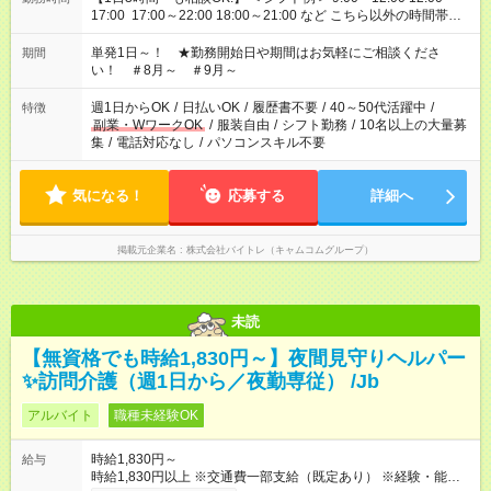
17:00 17:00～22:00 18:00～21:00 など こちら以外の時間帯も
お気軽にご相談ください！
単発1日～！ ★勤務開始日や期間はお気軽にご相談くださ
期間
い！ ＃8月～ ＃9月～
週1日からOK
/
日払いOK
/
履歴書不要
/
40～50代活躍中
/
特徴
副業・WワークOK
/
服装自由
/
シフト勤務
/
10名以上の大量募
集
/
電話対応なし
/
パソコンスキル不要
気になる！
応募する
詳細へ
掲載元企業名
株式会社バイトレ（キャムコムグループ）
未読
【無資格でも時給1,830円～】夜間見守りヘルパー
✨訪問介護（週1日から／夜勤専従） /Jb
アルバイト
職種未経験OK
時給1,830円～
給与
時給1,830円以上 ※交通費一部支給（既定あり） ※経験・能力を