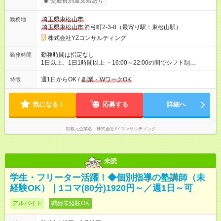
交通費別途支給あり
す。 高校生 └80分授業 2，320円／1コマ └50分授業 1，450
円／1コマ 中学生 └80分授業 1，920円／1コマ └50分授業
埼玉県東松山市
勤務地
1，200円／1コマ 昇給あり 自身の知識や経験を活かせるワンラ
埼玉県東松山市
箭弓町2-3-8（最寄り駅：東松山駅）
ンク上の SS講師(本部認定試験)でベース給のアップも可能で
す！ 試験合格目指して一緒にがんばりましょう！！ ※給与には
株式会社YZコンサルティング
最大10分の授業準備時間等を含む ※指導人数に応じて手当加算
（最大+100円） ※原則、所定時間内での勤務となります。 万
勤務時間は指定なし
勤務時間
が一、所定時間を超える場合は、 別途時間外労働手当を支給
1日以上、1日1時間以上 ・16:00～22:00の間でシフト制
いたします。 支払方法：月1回 交通費：別途一部支給 ※原則交
────────────────── ■学生さん 授業がない日・学校終
通費支給 【試用期間】試用期間なし
わりを利用しての勤務も大歓迎です♪ ■フリーターさん しっかり
週1日からOK /
副業・WワークOK
特徴
稼ぎたい方に必見です！ 毎日フルタイム勤務も大歓迎♪
──────────────────
気になる！
応募する
詳細へ
掲載元企業名
株式会社YZコンサルティング
未読
学生・フリーター活躍！◆個別指導の塾講師（未
経験OK）｜1コマ(80分)1920円～／週1日～可
アルバイト
職種未経験OK