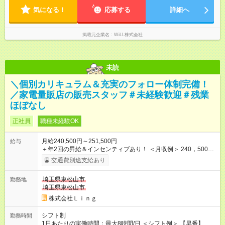
気になる！
応募する
詳細へ
掲載元企業名
WiLL株式会社
未読
＼個別カリキュラム＆充実のフォロー体制完備！
／家電量販店の販売スタッフ＃未経験歓迎＃残業
ほぼなし
正社員
職種未経験OK
月給240,500円～251,500円
給与
＋年2回の昇給＆インセンティブあり！ ＜月収例＞ 240，500円
～＋インセンティブ＋賞与＋諸手当 ◎経験・能力を考慮し、決
交通費別途支給あり
定します。 ◎残業が発生した場合は、時間外手当を別途全額支
給します。 ＼頑張りが収入に直結！／ あなたの頑張りを正当に
埼玉県東松山市
勤務地
評価するため、年2回の昇給機会を設けています。 さらに、店舗
埼玉県東松山市
目標の達成に応じてインセンティブを支給。 チームで協力して
得られる達成感は格別です♪ また、「家電アドバイザー」などの
株式会社Ｌｉｎｇ
資格を取得すれば、資格手当も支給。 スキルアップが収入アッ
プに繋がる環境です！ 【試用期間】試用期間あり 試用期間の長
シフト制
勤務時間
さ：3ヶ月 ※ 雇用形態と給与に、本採用時と異なる部分がありま
1日あたりの実働時間：最大8時間/日 ＜シフト例＞ 【早番】