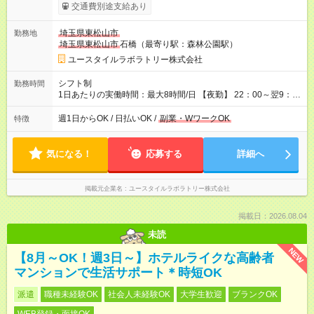
考慮して決定します 【収入例】 週1回勤務の場合：1,830円×8時
交通費別途支給あり
間×4回=5万8,560円 週3回勤務の場合：1,830円×8時間×12回
=17万5,680円 【試用期間】試用期間あり 試用期間の長さ：2ヶ
埼玉県東松山市
勤務地
月 ※ 雇用形態と給与に、本採用時と異なる部分があります。 雇
埼玉県東松山市
石橋（最寄り駅：森林公園駅）
用形態：本採用時と同じです。 給与：時給 1,580円以上
ユースタイルラボラトリー株式会社
シフト制
勤務時間
1日あたりの実働時間：最大8時間/日 【夜勤】 22：00～翌9：
00 ※週1日～OK ／ 夜勤専従 ＊＊ 勤務時間例 ＊＊ ■22時か
ら翌7時 ■23時から翌8時 ■24時から翌9時 など ※上記の時間
週1日からOK / 日払いOK /
副業・WワークOK
特徴
内で8時間勤務（休憩1時間）ご利用者様により、時間は異なり
ます。 ※曜日固定（毎週同じ曜日での勤務となります）
気になる！
応募する
詳細へ
掲載元企業名
ユースタイルラボラトリー株式会社
掲載日：2026.08.04
未読
NEW
【8月～OK！週3日～】ホテルライクな高齢者
マンションで生活サポート＊時短OK
派遣
職種未経験OK
社会人未経験OK
大学生歓迎
ブランクOK