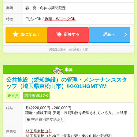
2h～OK ＜シフト例＞ 〇朝帯 5:00-9:00 〇昼帯 9:00-14:00 〇午
後帯 14:00-18:00 〇夜帯 18:00-22:00 〇深夜帯 22:00-翌5:00 基
春・夏・冬休み期間限定
期間
本は固定シフトですが家庭の都合などイレギュラーには対応し
ます♪
日払いOK /
副業・WワークOK
特徴
気になる！
応募する
詳細へ
掲載元企業名
株式会社すき家
未読
公共施設（焼却施設）の管理・メンテナンススタ
ッフ（埼玉県東松山市）/KK01HGMTYM
正社員
職種未経験OK
月給220,000円～260,000円
給与
職歴・経験不問 安定・長期勤務を希望されている方。 ※試用期
間は3ヶ月で、その間の雇用形態は正社員です。そのほかの条件
交通費別途支給あり
に変更はありません。 【試用期間】試用期間あり 試用期間の長
さ：3ヶ月 雇用形態、給与は本採用時と同じです。
埼玉県東松山市
勤務地
埼玉県東松山市
神戸（最寄り駅：東松山駅or高坂駅）