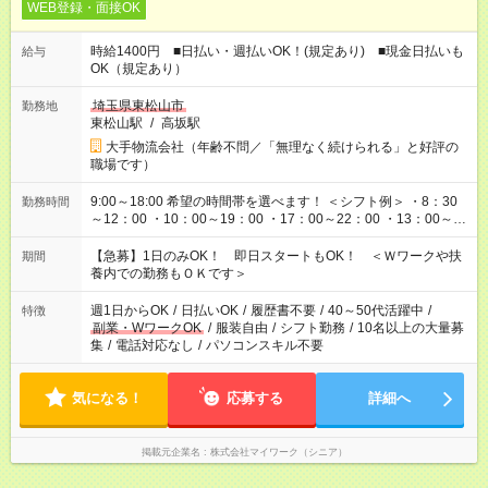
WEB登録・面接OK
時給1400円 ■日払い・週払いOK！(規定あり) ■現金日払いも
給与
OK（規定あり）
埼玉県東松山市
勤務地
東松山駅
/
高坂駅
大手物流会社（年齢不問／「無理なく続けられる」と好評の
職場です）
9:00～18:00 希望の時間帯を選べます！ ＜シフト例＞ ・8：30
勤務時間
～12：00 ・10：00～19：00 ・17：00～22：00 ・13：00～
22：00 ・22：00～翌6：00 など
【急募】1日のみOK！ 即日スタートもOK！ ＜Ｗワークや扶
期間
養内での勤務もＯＫです＞
週1日からOK
/
日払いOK
/
履歴書不要
/
40～50代活躍中
/
特徴
副業・WワークOK
/
服装自由
/
シフト勤務
/
10名以上の大量募
集
/
電話対応なし
/
パソコンスキル不要
気になる！
応募する
詳細へ
掲載元企業名
株式会社マイワーク（シニア）