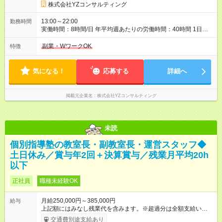
試用期間の長さ：3ヶ月 雇用形態、給与は本採用時と同じです。
株式会社YZコンサルティング
13:00～22:00
勤務時間
実働時間：8時間/日 年平均週あたりの労働時間：40時間 1日あ
たりの実働時間：8時間 ・13時00分～22時00分（休憩1時間）
※実働時間：8時間/日 ★残業は月平均20時間以内です。 出勤か
副業・WワークOK
特徴
ら授業までも十分余裕があるため、時間外で授業準備をするこ
とも滅多にありません。塾講師だとあるあるの不健康な生活に
ならず勤務いただけます！
気になる！
応募する
詳細へ
掲載元企業名
株式会社YZコンサルティング
未読
個別指導塾の教室長・副教室長・運営スタッフ◆
土日休み／賞与年2回＋決算賞与／残業月平均20h
以下
正社員
職種未経験OK
月給250,000円～385,000円
給与
上記額にはみなし残業代を含みます。※超過分は全額支給いたし
ます。 みなし残業代 32,000円 ～ 46,200円／月 みなし残業時
交通費別途支給あり