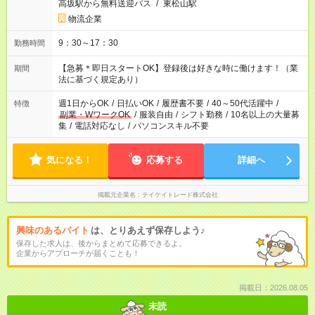
高坂駅から無料送迎バス
/
東松山駅
物流企業
9：30～17：30
勤務時間
【急募＊即日スタートOK】登録後は好きな時に働けます！（業
期間
法に基づく規定あり）
週1日からOK
/
日払いOK
/
履歴書不要
/
40～50代活躍中
/
特徴
副業・WワークOK
/
服装自由
/
シフト勤務
/
10名以上の大量募
集
/
電話対応なし
/
パソコンスキル不要
気になる！
応募する
詳細へ
掲載元企業名
テイケイトレード株式会社
興味のあるバイト
は、とりあえず保存しよう♪
保存した求人は、後からまとめて応募できるよ。
企業からアプローチが届くことも！
掲載日：2026.08.05
未読