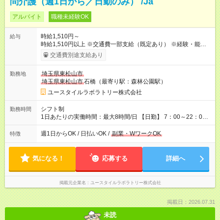
問介護（週1日から／日勤のみ） /Ja
アルバイト
職種未経験OK
時給1,510円～
給与
時給1,510円以上 ※交通費一部支給（既定あり） ※経験・能力を
考慮して決定します 【収入例】 週1回勤務の場合：1,510円×8時
交通費別途支給あり
間×4回=4万8,320円 週3回勤務の場合：1,510円×8時間×12回
=14万4,960円 週5回勤務の場合：1,510円×8時間×20回=24万
埼玉県東松山市
勤務地
1,600円 【試用期間】試用期間あり 試用期間の長さ：2ヶ月
埼玉県東松山市
石橋（最寄り駅：森林公園駅）
※ 雇用形態と給与に、本採用時と異なる部分があります。 雇用
形態：本採用時と同じです。 給与：時給 1,150円以上
ユースタイルラボラトリー株式会社
シフト制
勤務時間
1日あたりの実働時間：最大8時間/日 【日勤】 7：00～22：00
の間で8時間勤務（休憩時間は法定通り） ※週1日～OK ／ 夜勤
なし ＊＊ 勤務時間例 ＊＊ ■8時から17時 ■9時から18時 ■10
週1日からOK / 日払いOK /
副業・WワークOK
特徴
時から19時 ■12時から21時 など ※訪問先により変動 ※曜日固
定（毎週同じ曜日勤務）
気になる！
応募する
詳細へ
掲載元企業名
ユースタイルラボラトリー株式会社
掲載日：2026.07.31
未読