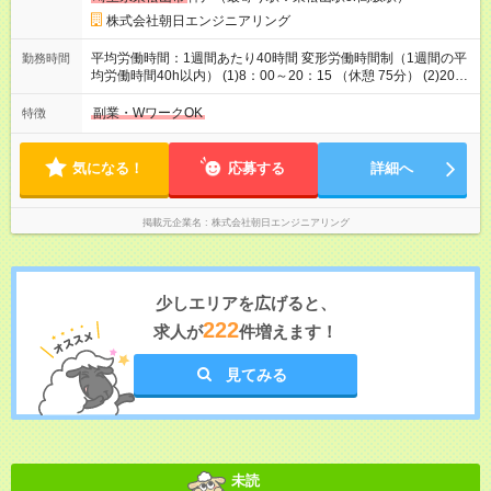
株式会社朝日エンジニアリング
平均労働時間：1週間あたり40時間 変形労働時間制（1週間の平
勤務時間
均労働時間40h以内） (1)8：00～20：15 （休憩 75分） (2)20：
00～8：15 （休憩 75分） 日勤→夜勤→明け休み→公休の4日サ
イクル 4勤2休制 平均労働時間：1週間あたり40時間 変形労働時
副業・WワークOK
特徴
間制（1週間の平均労働時間40h以内） (1)8：00～20：15 （休
憩 75分） (2)20：00～8：15 （休憩 75分） 日勤→夜勤→明け休
み→公休の4日サイクル 4勤2休制
気になる！
応募する
詳細へ
掲載元企業名
株式会社朝日エンジニアリング
少しエリアを広げると、
222
求人が
件増えます！
見てみる
未読