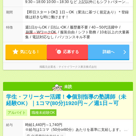
9:30～18:00 10:00～18:30 など 上記以外にもシフトパターンは
あります！ ご都合を聞かせてください＾＾
【即日スタートOK】1日～OK（業法に基づく規定あり）＊登録
期間
後は好きな時に働けます！
週1日からOK
/
日払いOK
/
履歴書不要
/
40～50代活躍中
/
特徴
副業・WワークOK
/
服装自由
/
シフト勤務
/
10名以上の大量募
集
/
電話対応なし
/
パソコンスキル不要
気になる！
応募する
詳細へ
掲載元企業名
テイケイワークス東京株式会社
未読
学生・フリーター活躍！◆個別指導の塾講師（未
経験OK）｜1コマ(80分)1920円～／週1日～可
アルバイト
職種未経験OK
時給1,440円～1,740円
給与
※給与は1コマ（50分or80分）あたりを基準に支給します。 上記
の時給表記は、1コマの支給額を1時間あたりに換算した金額で