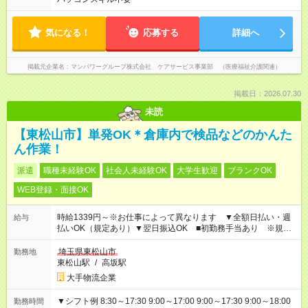
気になる！
応募する
詳細へ
掲載元企業名
マンパワーグループ株式会社 ケアサービス事業部 （医療福祉介護関連）
掲載日：2026.07.30
未読
【東松山市】単発OK＊倉庫内で検品などのかんた
ん作業！
派遣
職種未経験OK
社会人未経験OK
大学生歓迎
ブランクOK
WEB登録・面接OK
時給1339円～※お仕事によって異なります ▼全額日払い・週
給与
払いOK（規定あり）▼翌日振込OK ■初勤務手当あり ※規定
による
埼玉県東松山市
勤務地
東松山駅
/
高坂駅
大手物流企業
▼シフト例 8:30～17:30 9:00～17:00 9:00～17:30 9:00～18:00
勤務時間