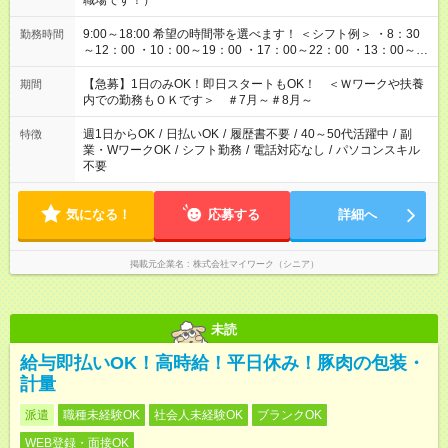
職場です！）
9:00～18:00 希望の時間帯を選べます！ ＜シフト例＞ ・8：30
勤務時間
～12：00 ・10：00～19：00 ・17：00～22：00 ・13：00～
22：00 ・22：00～翌6：00 など
【急募】1日のみOK！即日スタートもOK！ ＜Ｗワークや扶養
期間
内での勤務もＯＫです＞ ＃7月～＃8月～
週1日からOK
/
日払いOK
/
履歴書不要
/
40～50代活躍中
/
副
特徴
業・WワークOK
/
シフト勤務
/
電話対応なし
/
パソコンスキル
不要
気になる！
応募する
詳細へ
掲載元企業名
株式会社マイワーク（シニア）
未読
給与即払いOK！高時給！平日休み！豚肉の包装・
計量
派遣
職種未経験OK
社会人未経験OK
ブランクOK
WEB登録・面接OK