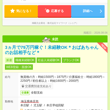
気になる！
応募する
詳細へ
掲載元企業名
株式会社マイワーク（シニア）
掲載日：2026.08.06
未読
NEW
3ヵ月で79万円稼ぐ！未経験OK＊おばあちゃん
のお話相手など＊
派遣
職種未経験OK
社会人未経験OK
ブランクOK
WEB登録・面接OK
無資格の方：時給1500円～1875円 / 介護福祉士：時給1800円～
給与
2250円 / 初任者以上：時給1600円～2000円
交通費別途支給あり
全額支給
交通費
埼玉県本庄市
勤務地
本庄駅
/
児玉駅
/
本庄早稲田駅