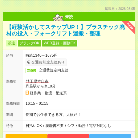
掲載日：2026.08.05
未読
NEW
【経験活かしてステップUP！】プラスチック廃
材の投入・フォークリフト運搬・整理
派遣
ブランクOK
WEB登録・面接OK
時給1340～1675円
給与
交通費別途支給あり
交通費規定内支給
交通費
埼玉県本庄市
勤務地
丹荘駅から車10分
軽作業・物流・配送系
16:15～01:15
勤務時間
長期でお仕事できる方、大歓迎！
期間
日払いOK
/
履歴書不要
/
シフト勤務
/
電話対応なし
特徴