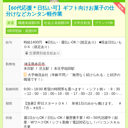
NEW
【60代応援＊日払い可】ギフト向けお菓子の仕
分けなどカンタン軽作業
派遣
職種未経験OK
社会人未経験OK
大学生歓迎
ブランクOK
WEB登録・面接OK
時給1400円 ■日払い・週払いOK！(規定あり) ■現金日払いも
給与
ＯＫ（規定あり）
交通費別途支給あり
埼玉県本庄市
勤務地
本庄駅
/
児玉駅
/
本庄早稲田駅
大手物流会社（年齢不問／「無理なく続けられる」と好評の
職場です！）
9:00～18:00 希望の時間帯を選べます！ ＜シフト例＞ ・8：30
勤務時間
～12：00 ・10：00～19：00 ・17：00～22：00 ・13：00～
22：00 ・22：00～翌6：00 など
【急募】即日スタートＯＫ！ 単発1日のみから働けます。 ＃
期間
7月～＃8月～
週1日からOK
/
日払いOK
/
履歴書不要
/
40～50代活躍中
/
副
特徴
業・WワークOK
/
シフト勤務
/
電話対応なし
/
パソコンスキル
不要