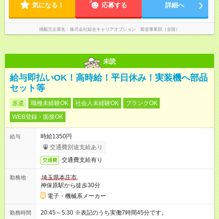
気になる！
応募する
詳細へ
掲載元企業名
株式会社綜合キャリアオプション 製造事業部（全国）
未読
給与即払いOK！高時給！平日休み！実装機へ部品
セット等
派遣
職種未経験OK
社会人未経験OK
ブランクOK
WEB登録・面接OK
時給1350円
給与
交通費別途支給あり
交通費支給有り
交通費
埼玉県本庄市
勤務地
神保原駅から徒歩30分
電子・機械系メーカー
20:45～5:30 ※表記のうち実働7時間45分です。
勤務時間