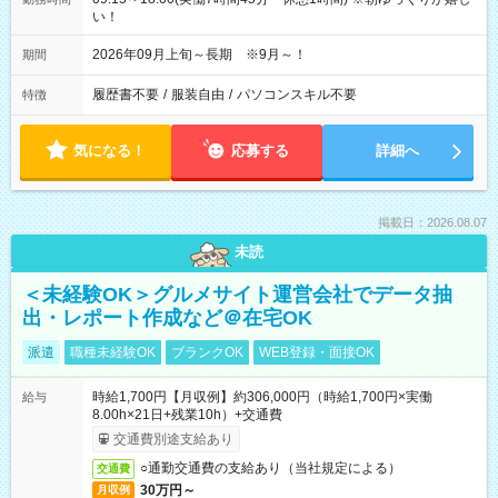
い！
2026年09月上旬～長期 ※9月～！
期間
履歴書不要
/
服装自由
/
パソコンスキル不要
特徴
気になる！
応募する
詳細へ
掲載日：2026.08.07
未読
＜未経験OK＞グルメサイト運営会社でデータ抽
出・レポート作成など＠在宅OK
派遣
職種未経験OK
ブランクOK
WEB登録・面接OK
時給1,700円【月収例】約306,000円（時給1,700円×実働
給与
8.00h×21日+残業10h）+交通費
交通費別途支給あり
○通勤交通費の支給あり（当社規定による）
交通費
30万円～
月収例