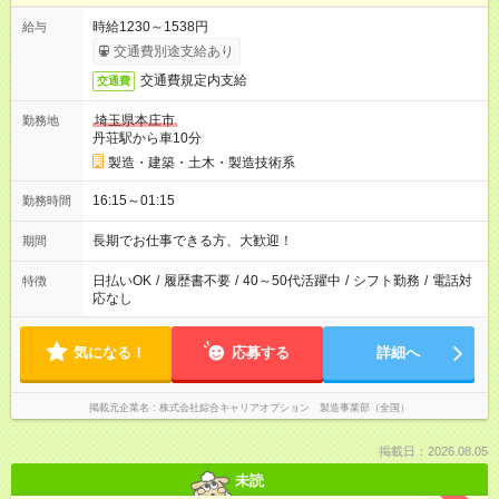
時給1230～1538円
給与
交通費別途支給あり
交通費規定内支給
交通費
埼玉県本庄市
勤務地
丹荘駅から車10分
製造・建築・土木・製造技術系
16:15～01:15
勤務時間
長期でお仕事できる方、大歓迎！
期間
日払いOK
/
履歴書不要
/
40～50代活躍中
/
シフト勤務
/
電話対
特徴
応なし
気になる！
応募する
詳細へ
掲載元企業名
株式会社綜合キャリアオプション 製造事業部（全国）
掲載日：2026.08.05
未読