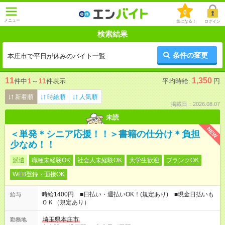
0
メニュー
気になる！
ログイン
検索結果
条件の変更
本庄市で平日が休みのバイト一覧
11
1,350
件中
1
～
11
件表示
平均時給:
円
新着順
時給順
人気順
掲載日：2026.08.07
未読
NEW
＜単発＊シニア応援！！＞書籍の仕分け＊負担
少なめ！！
派遣
職種未経験OK
社会人未経験OK
大学生歓迎
ブランクOK
WEB登録・面接OK
時給1400円 ■日払い・週払いOK！(規定あり) ■現金日払いも
給与
ＯＫ（規定あり）
埼玉県本庄市
勤務地