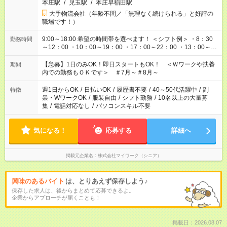
本庄駅
/
児玉駅
/
本庄早稲田駅
大手物流会社（年齢不問／「無理なく続けられる」と好評の
職場です！）
9:00～18:00 希望の時間帯を選べます！ ＜シフト例＞ ・8：30
勤務時間
～12：00 ・10：00～19：00 ・17：00～22：00 ・13：00～
22：00 ・22：00～翌6：00 など
【急募】1日のみOK！即日スタートもOK！ ＜Ｗワークや扶養
期間
内での勤務もＯＫです＞ ＃7月～＃8月～
週1日からOK
/
日払いOK
/
履歴書不要
/
40～50代活躍中
/
副
特徴
業・WワークOK
/
服装自由
/
シフト勤務
/
10名以上の大量募
集
/
電話対応なし
/
パソコンスキル不要
気になる！
応募する
詳細へ
掲載元企業名
株式会社マイワーク（シニア）
興味のあるバイト
は、とりあえず保存しよう♪
保存した求人は、後からまとめて応募できるよ。
企業からアプローチが届くことも！
掲載日：2026.08.07