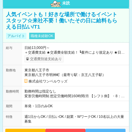
未読
人気イベントも！好きな場所で働けるイベント
スタッフ☆来社不要！働いたその日に給料もら
える日払い/T1
アルバイト
職種未経験OK
日給13,000円～
給与
＋交通費支給 ★交通費全額支給！ ┗案件により規定あり ★日払
いOK！（規定あり） ┗働いたその日に現金GET♪ お仕事後はコ
交通費別途支給あり
ンビニATMから 日払い分を引き落とせます！ 【試用期間】試
用期間なし
東京都八王子市
勤務地
東京都八王子市明神町（最寄り駅：京王八王子駅）
株式会社ワンベルウッズ
勤務時間は指定なし
勤務時間
変形労働時間制 想定労働時間160時間/月 【シフト例】 ・8：00
～21：00
単発・1日のみOK
期間
週1日からOK / 日払いOK / 副業・WワークOK / 10名以上の大量
特徴
募集