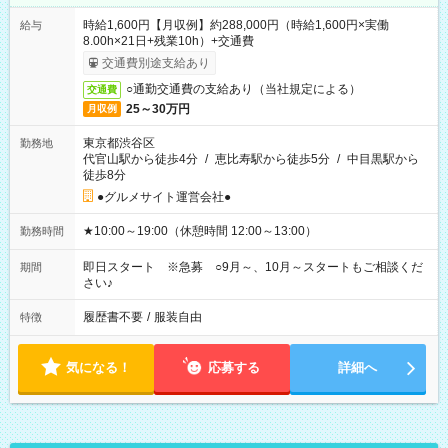
時給1,600円【月収例】約288,000円（時給1,600円×実働
給与
8.00h×21日+残業10h）+交通費
交通費別途支給あり
○通勤交通費の支給あり（当社規定による）
交通費
25～30万円
月収例
東京都渋谷区
勤務地
代官山駅から徒歩4分
/
恵比寿駅から徒歩5分
/
中目黒駅から
徒歩8分
●グルメサイト運営会社●
★10:00～19:00（休憩時間 12:00～13:00）
勤務時間
即日スタート ※急募 ○9月～、10月～スタートもご相談くだ
期間
さい♪
履歴書不要
/
服装自由
特徴
気になる！
応募する
詳細へ