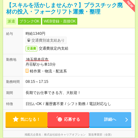
NEW
【スキルを活かしませんか？】プラスチック廃
材の投入・フォークリフト運搬・整理
派遣
ブランクOK
WEB登録・面接OK
時給1340円
給与
交通費別途支給あり
交通費規定内支給
交通費
埼玉県本庄市
勤務地
丹荘駅から車10分
軽作業・物流・配送系
08:15～17:15
勤務時間
長期でお仕事できる方、大歓迎！
期間
日払いOK
/
履歴書不要
/
シフト勤務
/
電話対応なし
特徴
気になる！
応募する
詳細へ
掲載元企業名
株式会社綜合キャリアオプション 製造事業部（全国）