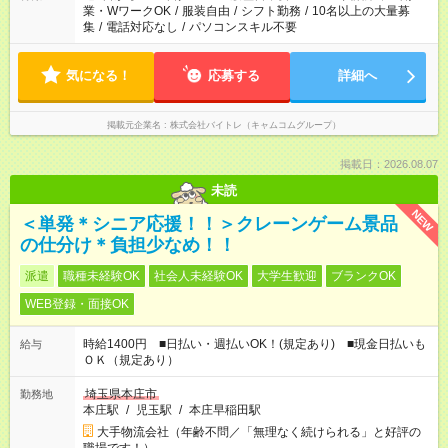
業・WワークOK
/
服装自由
/
シフト勤務
/
10名以上の大量募
集
/
電話対応なし
/
パソコンスキル不要
気になる！
応募する
詳細へ
掲載元企業名
株式会社バイトレ（キャムコムグループ）
掲載日：2026.08.07
未読
NEW
＜単発＊シニア応援！！＞クレーンゲーム景品
の仕分け＊負担少なめ！！
派遣
職種未経験OK
社会人未経験OK
大学生歓迎
ブランクOK
WEB登録・面接OK
時給1400円 ■日払い・週払いOK！(規定あり) ■現金日払いも
給与
ＯＫ（規定あり）
埼玉県本庄市
勤務地
本庄駅
/
児玉駅
/
本庄早稲田駅
大手物流会社（年齢不問／「無理なく続けられる」と好評の