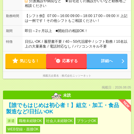
介護施設や病院など ★自宅近くの施設がいいなど勤務地ご
相談ください
【シフト例】 07:00～16:00 09:00～18:00 17:00～09:00 ※ 上記
勤務時間
は一例です！その他シフトもご相談ください！
即日～2ヶ月以上 ■開始日の相談OK！
期間
日払いOK
/
履歴書不要
/
40～50代活躍中
/
シフト勤務
/
10名以
特徴
上の大量募集
/
電話対応なし
/
パソコンスキル不要
気になる！
応募する
詳細へ
掲載元企業名
株式会社ニッソーネット
掲載日：2026.08.05
未読
NEW
【誰でもはじめは初心者！】組立・加工・食品
製造など/日払いOK
派遣
職種未経験OK
社会人未経験OK
ブランクOK
WEB登録・面接OK