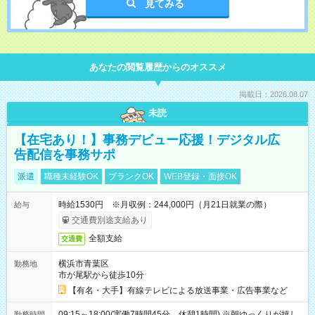
見てみる
あなたの閲覧履歴からのオススメ
掲載日：2026.08.07
未読
【在宅あり！】事務デビュー応援！デジタル広
告配信を事務サポ
派遣
職種未経験OK
ブランクOK
WEB登録・面接OK
時給1530円 ※月収例：244,000円（月21日就業の際）
給与
交通費別途支給あり
全額支給
交通費
横浜市青葉区
勤務地
市が尾駅から徒歩10分
【有名・大手】有線テレビによる放送事業・広告事業など
09:15～18:00(実働7時間45分 休憩1時間) ※朝ゆっくりが嬉し
勤務時間