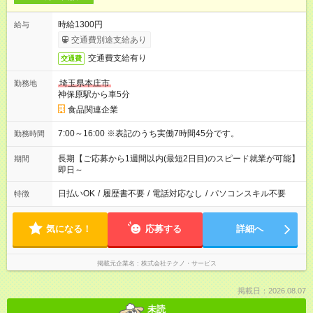
時給1300円
給与
交通費別途支給あり
交通費支給有り
交通費
埼玉県本庄市
勤務地
神保原駅から車5分
食品関連企業
7:00～16:00 ※表記のうち実働7時間45分です。
勤務時間
長期【ご応募から1週間以内(最短2日目)のスピード就業が可能】
期間
即日～
日払いOK
/
履歴書不要
/
電話対応なし
/
パソコンスキル不要
特徴
気になる！
応募する
詳細へ
掲載元企業名
株式会社テクノ・サービス
掲載日：2026.08.07
未読