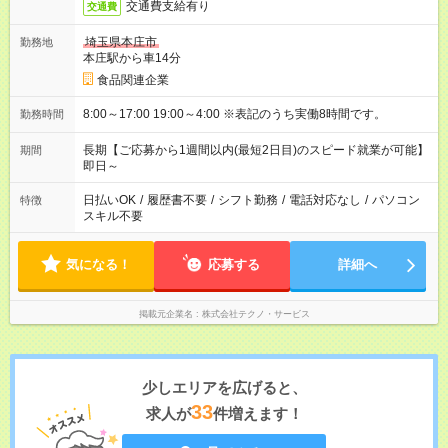
交通費支給有り
交通費
埼玉県本庄市
勤務地
本庄駅から車14分
食品関連企業
8:00～17:00 19:00～4:00 ※表記のうち実働8時間です。
勤務時間
長期【ご応募から1週間以内(最短2日目)のスピード就業が可能】
期間
即日～
日払いOK
/
履歴書不要
/
シフト勤務
/
電話対応なし
/
パソコン
特徴
スキル不要
気になる！
応募する
詳細へ
掲載元企業名
株式会社テクノ・サービス
少しエリアを広げると、
33
求人が
件増えます！