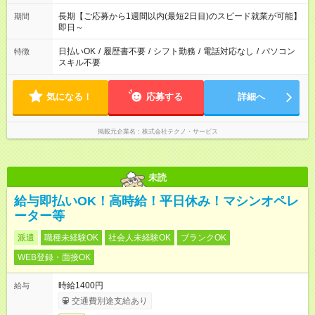
長期【ご応募から1週間以内(最短2日目)のスピード就業が可能】
期間
即日～
日払いOK
/
履歴書不要
/
シフト勤務
/
電話対応なし
/
パソコン
特徴
スキル不要
気になる！
応募する
詳細へ
掲載元企業名
株式会社テクノ・サービス
未読
給与即払いOK！高時給！平日休み！マシンオペレ
ーター等
派遣
職種未経験OK
社会人未経験OK
ブランクOK
WEB登録・面接OK
時給1400円
給与
交通費別途支給あり