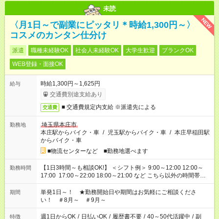
未読
NEW
〈月1日～で副業にピッタリ＊時給1,300円～〉
コスメのカンタン仕分け
派遣
職種未経験OK
社会人未経験OK
大学生歓迎
ブランクOK
WEB登録・面接OK
時給1,300円～1,625円
給与
交通費別途支給あり
■ 交通費規定内支給 ※派遣先による
交通費
埼玉県本庄市
勤務地
本庄駅からバイク・車
/
児玉駅からバイク・車
/
本庄早稲田駅
からバイク・車
■物流センターなど ■勤務地選べます
【1日3時間～も相談OK!】 ＜シフト例＞ 9:00～12:00 12:00～
勤務時間
17:00 17:00～22:00 18:00～21:00 など こちら以外の時間帯も
お気軽にご相談ください！
単発1日～！ ★勤務開始日や期間はお気軽にご相談くださ
期間
い！ ＃8月～ ＃9月～
週1日からOK
/
日払いOK
/
履歴書不要
/
40～50代活躍中
/
副
特徴