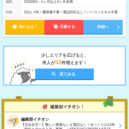
2026/9/1～1ヶ月以上3ヶ月未満
期間
日払いOK
/
履歴書不要
/
電話対応なし
/
パソコンスキル不要
特徴
気になる！
応募する
詳細へ
少しエリアを広げると、
33
求人が
件増えます！
見てみる
編集部イチオシ
【完全在宅！】難しい業務なし＆電話なし！ゆっくりの11時