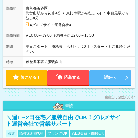
東京都渋谷区
勤務地
代官山駅から徒歩4分
/
恵比寿駅から徒歩5分
/
中目黒駅から
徒歩8分
●グルメサイト運営会社●
★10:00～19:00（休憩時間 12:00～13:00）
勤務時間
即日スタート ※急募 ○9月～、10月～スタートもご相談くだ
期間
さい♪
履歴書不要
/
服装自由
特徴
気になる！
応募する
詳細へ
掲載日：2026.08.07
未読
＼週1～2日在宅／服装自由でOK！グルメサイ
ト運営会社で営業サポート
派遣
職種未経験OK
ブランクOK
WEB登録・面接OK