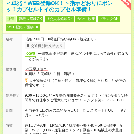
NEW
＜単発＊WEB登録OK！＞指示どおりにポン
ッ！カプセルトイのカプセル準備！
派遣
職種未経験OK
社会人未経験OK
大学生歓迎
ブランクOK
WEB登録・面接OK
時給1500円 ■現金日払いもOK（規定あり）
給与
交通費別途支給あり
一部支給 ※登録後、選んだお仕事によって条件が異なる
交通費
ことがあります
埼玉県加須市
勤務地
加須駅
/
花崎駅
/
新古河駅
/
…
大手物流会社（年齢不問／「無理なく続けられる」と好評の
職場です！）
9:00～18:00など ■希望の時間帯を選べます！ ▼他にも様々な時
勤務時間
間帯でお仕事をご用意しています！ ＜シフト例＞ 8:30～12:00
17:00～22:00 13:00～22:00 22:00～翌6:00 など
≪急募≫1日のみの単発からOK！ 即日スタートもOK！ ＃7
期間
月～ ＃8月～
週1日からOK
/
日払いOK
/
履歴書不要
/
40～50代活躍中
/
副
特徴
業・WワークOK
/
服装自由
/
シフト勤務
/
10名以上の大量募