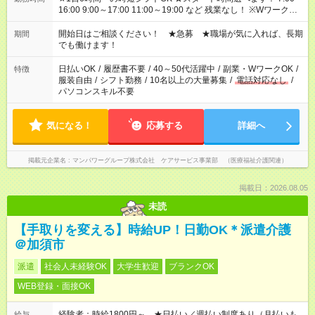
16:00 9:00～17:00 11:00～19:00 など 残業なし！ ※Wワークの
場合、他のお仕事と合わせ週40時間超の就業はご案内できませ
ん ※法令に基づき、週20時間以上勤務は社会保険への加入対象
開始日はご相談ください！ ★急募 ★職場が気に入れば、長期
期間
となります ※労働者派遣法（日雇い派遣の原則禁止）により、
でも働けます！
短時間・短期間の就業はご案内が難しい場合があります
日払いOK
/
履歴書不要
/
40～50代活躍中
/
副業・WワークOK
/
特徴
服装自由
/
シフト勤務
/
10名以上の大量募集
/
電話対応なし
/
パソコンスキル不要
気になる！
応募する
詳細へ
掲載元企業名
マンパワーグループ株式会社 ケアサービス事業部 （医療福祉介護関連）
掲載日：2026.08.05
未読
【手取りを変える】時給UP！日勤OK＊派遣介護
＠加須市
派遣
社会人未経験OK
大学生歓迎
ブランクOK
WEB登録・面接OK
経験者：時給1800円～ ★日払い／週払い制度あり（月払いも
給与