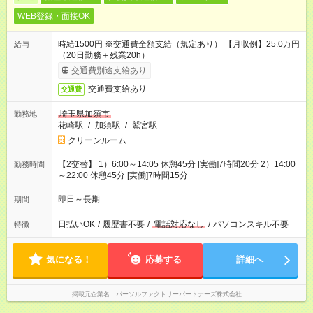
WEB登録・面接OK
時給1500円 ※交通費全額支給（規定あり） 【月収例】25.0万円
給与
（20日勤務＋残業20h）
交通費別途支給あり
交通費支給あり
交通費
埼玉県加須市
勤務地
花崎駅
/
加須駅
/
鷲宮駅
クリーンルーム
【2交替】 1）6:00～14:05 休憩45分 [実働]7時間20分 2）14:00
勤務時間
～22:00 休憩45分 [実働]7時間15分
即日～長期
期間
日払いOK
/
履歴書不要
/
電話対応なし
/
パソコンスキル不要
特徴
気になる！
応募する
詳細へ
掲載元企業名
パーソルファクトリーパートナーズ株式会社