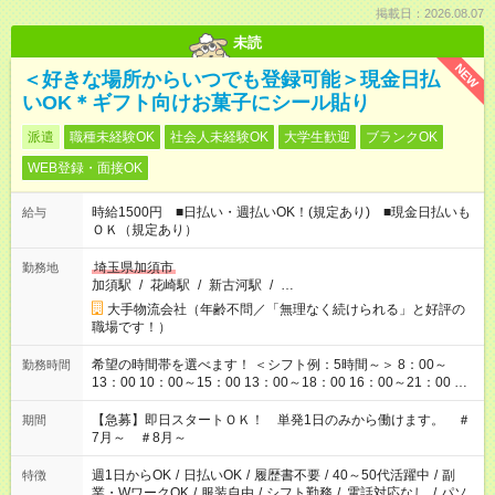
掲載日：2026.08.07
未読
NEW
＜好きな場所からいつでも登録可能＞現金日払
いOK＊ギフト向けお菓子にシール貼り
派遣
職種未経験OK
社会人未経験OK
大学生歓迎
ブランクOK
WEB登録・面接OK
時給1500円 ■日払い・週払いOK！(規定あり) ■現金日払いも
給与
ＯＫ（規定あり）
埼玉県加須市
勤務地
加須駅
/
花崎駅
/
新古河駅
/
…
大手物流会社（年齢不問／「無理なく続けられる」と好評の
職場です！）
希望の時間帯を選べます！ ＜シフト例：5時間～＞ 8：00～
勤務時間
13：00 10：00～15：00 13：00～18：00 16：00～21：00 ＜
シフト例：8時間～＞ ・10：00～19：00 ・13：00～22：00 ・
22：00～翌6：00 など！是非ご希望をお聞かせください！
【急募】即日スタートＯＫ！ 単発1日のみから働けます。 ＃
期間
7月～ ＃8月～
週1日からOK
/
日払いOK
/
履歴書不要
/
40～50代活躍中
/
副
特徴
業・WワークOK
/
服装自由
/
シフト勤務
/
電話対応なし
/
パソ