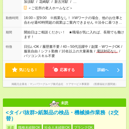
加須駅
/
花崎駅
/
新古河駅
/
…
＜ご近所の老人ホームなど＞
16:00～翌9:00 ※残業なし！ ※Wワークの場合、他のお仕事と
勤務時間
合わせ週40時間超の就業はご案内できません ※法令に基づき、
週20時間以上勤務は社会保険への加入対象となります ※労働者
派遣法（日雇い派遣の原則禁止）により、短時間・短期間の就
開始日はご相談ください！ ★職場が気に入れば、長期でも働け
期間
業はご案内が難しい場合があります
ます！
日払いOK
/
履歴書不要
/
40～50代活躍中
/
副業・WワークOK
/
特徴
服装自由
/
シフト勤務
/
10名以上の大量募集
/
電話対応なし
/
パソコンスキル不要
気になる！
応募する
詳細へ
掲載元企業名
マンパワーグループ株式会社 ケアサービス事業部 （医療福祉介護関連）
未読
<タイパ抜群>紙製品の検品・機械操作業務（2交
替）
派遣
職種未経験OK
社会人未経験OK
ブランクOK