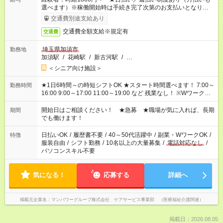
選べます）※稼働開始時は手続き完了次第のお支払いとなりま
す。
交通費別途支給あり
交通費全額支給※規定有
交通費
埼玉県加須市
勤務地
加須駅
/
花崎駅
/
新古河駅
/
…
＜シニア向け施設＞
★1日6時間～の時短シフトOK ★スタート時間選べます！ 7:00～
勤務時間
16:00 9:00～17:00 11:00～19:00 など 残業なし！ ※Wワークの
場合、他のお仕事と合わせ週40時間超の就業はご案内できませ
ん ※法令に基づき、週20時間以上勤務は社会保険への加入対象
開始日はご相談ください！ ★急募 ★職場が気に入れば、長期
期間
となります ※労働者派遣法（日雇い派遣の原則禁止）により、
でも働けます！
短時間・短期間の就業はご案内が難しい場合があります
日払いOK
/
履歴書不要
/
40～50代活躍中
/
副業・WワークOK
/
特徴
服装自由
/
シフト勤務
/
10名以上の大量募集
/
電話対応なし
/
パソコンスキル不要
気になる！
応募する
詳細へ
掲載元企業名
マンパワーグループ株式会社 ケアサービス事業部 （医療福祉介護関連）
掲載日：2026.08.05