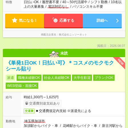
日払いOK
/
履歴書不要
/
40～50代活躍中
/
シフト勤務
/
10名以
特徴
上の大量募集
/
電話対応なし
/
パソコンスキル不要
気になる！
応募する
詳細へ
掲載元企業名
株式会社ニッソーネット
掲載日：2026.08.07
未読
NEW
《単発1日OK！日払い可》＊コスメのモクモク
シール貼り
派遣
職種未経験OK
社会人未経験OK
大学生歓迎
ブランクOK
WEB登録・面接OK
時給1,300円～1,625円
給与
交通費別途支給あり
■ 交通費規定内支給 ※派遣先による
交通費
埼玉県加須市
勤務地
加須駅からバイク・車
/
花崎駅からバイク・車
/
新古河駅から