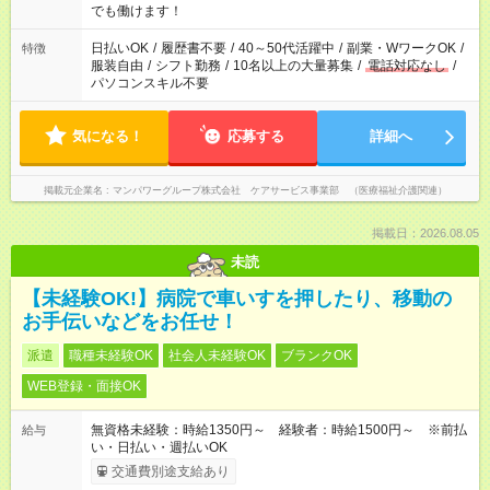
間以上勤務は社会保険への加入対象となります ※労働者派遣法
でも働けます！
（日雇い派遣の原則禁止）により、短時間・短期間の就業はご
案内が難しい場合があります
日払いOK
/
履歴書不要
/
40～50代活躍中
/
副業・WワークOK
/
特徴
服装自由
/
シフト勤務
/
10名以上の大量募集
/
電話対応なし
/
パソコンスキル不要
気になる！
応募する
詳細へ
掲載元企業名
マンパワーグループ株式会社 ケアサービス事業部 （医療福祉介護関連）
掲載日：2026.08.05
未読
【未経験OK!】病院で車いすを押したり、移動の
お手伝いなどをお任せ！
派遣
職種未経験OK
社会人未経験OK
ブランクOK
WEB登録・面接OK
無資格未経験：時給1350円～ 経験者：時給1500円～ ※前払
給与
い・日払い・週払いOK
交通費別途支給あり