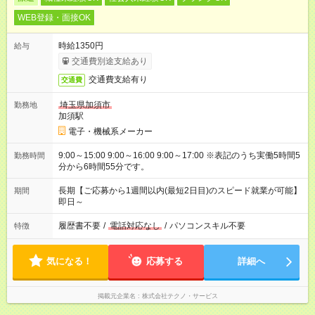
WEB登録・面接OK
時給1350円
給与
交通費別途支給あり
交通費支給有り
交通費
埼玉県加須市
勤務地
加須駅
電子・機械系メーカー
9:00～15:00 9:00～16:00 9:00～17:00 ※表記のうち実働5時間5
勤務時間
分から6時間55分です。
長期【ご応募から1週間以内(最短2日目)のスピード就業が可能】
期間
即日～
履歴書不要
/
電話対応なし
/
パソコンスキル不要
特徴
気になる！
応募する
詳細へ
掲載元企業名
株式会社テクノ・サービス