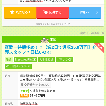
集
/
電話対応なし
/
パソコンスキル不要
気になる！
応募する
詳細へ
掲載元企業名
株式会社マイワーク
掲載日：2026.08.08
未読
NEW
夜勤＝待機多め！？【週2日で月収25.9万円】介
護スタッフ＊日払いOK!
派遣
社会人未経験OK
大学生歓迎
ブランクOK
WEB登録・面接OK
経験者時給1800円～（夜勤時給2250円～）★日収3万2400円以
給与
上★日払い／週払い制度あり（月払いも選べます）※稼働開始時
は手続き完了次第のお支払いとなります。
交通費別途支給あり
交通費支給※規定有
交通費
25～30万円
月収例
埼玉県加須市
勤務地