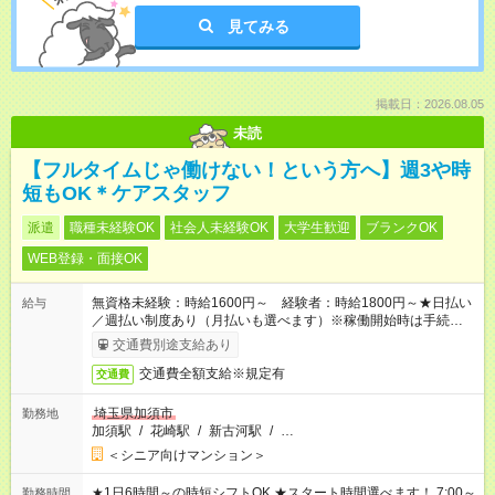
見てみる
掲載日：2026.08.05
未読
【フルタイムじゃ働けない！という方へ】週3や時
短もOK＊ケアスタッフ
派遣
職種未経験OK
社会人未経験OK
大学生歓迎
ブランクOK
WEB登録・面接OK
無資格未経験：時給1600円～ 経験者：時給1800円～★日払い
給与
／週払い制度あり（月払いも選べます）※稼働開始時は手続き完
了次第のお支払いとなります。
交通費別途支給あり
交通費全額支給※規定有
交通費
埼玉県加須市
勤務地
加須駅
/
花崎駅
/
新古河駅
/
…
＜シニア向けマンション＞
★1日6時間～の時短シフトOK ★スタート時間選べます！ 7:00～
勤務時間