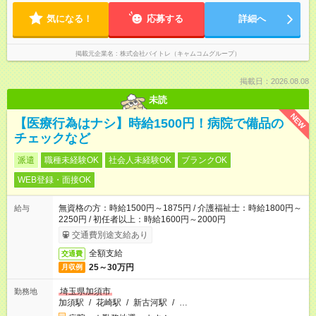
気になる！
応募する
詳細へ
掲載元企業名
株式会社バイトレ（キャムコムグループ）
掲載日：2026.08.08
未読
NEW
【医療行為はナシ】時給1500円！病院で備品の
チェックなど
派遣
職種未経験OK
社会人未経験OK
ブランクOK
WEB登録・面接OK
無資格の方：時給1500円～1875円 / 介護福祉士：時給1800円～
給与
2250円 / 初任者以上：時給1600円～2000円
交通費別途支給あり
全額支給
交通費
25～30万円
月収例
埼玉県加須市
勤務地
加須駅
/
花崎駅
/
新古河駅
/
…