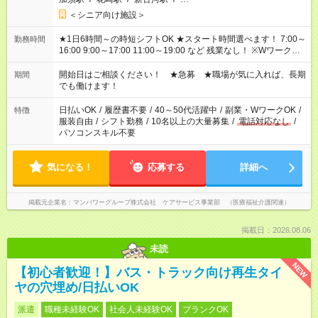
＜シニア向け施設＞
★1日6時間～の時短シフトOK ★スタート時間選べます！ 7:00～
勤務時間
16:00 9:00～17:00 11:00～19:00 など 残業なし！ ※Wワークの
場合、他のお仕事と合わせ週40時間超の就業はご案内できませ
ん ※法令に基づき、週20時間以上勤務は社会保険への加入対象
開始日はご相談ください！ ★急募 ★職場が気に入れば、長期
期間
となります ※労働者派遣法（日雇い派遣の原則禁止）により、
でも働けます！
短時間・短期間の就業はご案内が難しい場合があります
日払いOK
/
履歴書不要
/
40～50代活躍中
/
副業・WワークOK
/
特徴
服装自由
/
シフト勤務
/
10名以上の大量募集
/
電話対応なし
/
パソコンスキル不要
気になる！
応募する
詳細へ
掲載元企業名
マンパワーグループ株式会社 ケアサービス事業部 （医療福祉介護関連）
掲載日：2026.08.06
未読
NEW
【初心者歓迎！】バス・トラック向け再生タイ
ヤの穴埋め/日払いOK
派遣
職種未経験OK
社会人未経験OK
ブランクOK