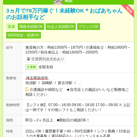
未読
NEW
3ヵ月で79万円稼ぐ！未経験OK＊おばあちゃん
のお話相手など
派遣
職種未経験OK
社会人未経験OK
ブランクOK
WEB登録・面接OK
無資格の方：時給1500円～1875円 / 介護福祉士：時給1800円～
給与
2250円 / 初任者以上：時給1600円～2000円
交通費別途支給あり
全額支給
交通費
埼玉県加須市
勤務地
加須駅
/
花崎駅
/
新古河駅
/
…
介護施設や病院など ★自宅近くの施設がいいなど勤務地ご
相談ください
【シフト例】 07:00～16:00 09:00～18:00 17:00～09:00 ※ 上記
勤務時間
は一例です！その他シフトもご相談ください！
即日～2ヶ月以上 ■開始日の相談OK！
期間
日払いOK
/
履歴書不要
/
40～50代活躍中
/
シフト勤務
/
10名以
特徴
上の大量募集
/
電話対応なし
/
パソコンスキル不要