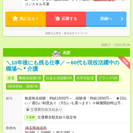
コンスキル不要
気になる！
応募する
詳細へ
掲載元企業名
株式会社マイワーク
掲載日：2026.08.06
未読
NEW
＼10年後にも残る仕事／～60代も現役活躍中の
職場へ＊介護
派遣
職種未経験OK
社会人未経験OK
大学生歓迎
ブランクOK
WEB登録・面接OK
無資格未経験：時給1600円～ 経験者：時給1800円～ ★日払
給与
い／週払い制度あり（月払いも選べます）※稼働開始時は手続き
完了次第のお支払いとなります。
交通費別途支給あり
交通費全額支給※規定有
交通費
埼玉県加須市
勤務地
加須駅
/
花崎駅
/
新古河駅
/
…