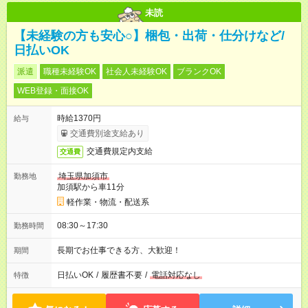
未読
【未経験の方も安心○】梱包・出荷・仕分けなど/
日払いOK
派遣
職種未経験OK
社会人未経験OK
ブランクOK
WEB登録・面接OK
時給1370円
給与
交通費別途支給あり
交通費規定内支給
交通費
埼玉県加須市
勤務地
加須駅から車11分
軽作業・物流・配送系
08:30～17:30
勤務時間
長期でお仕事できる方、大歓迎！
期間
日払いOK
/
履歴書不要
/
電話対応なし
特徴