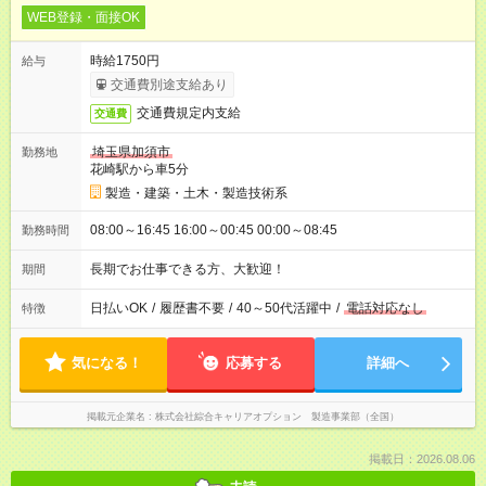
WEB登録・面接OK
時給1750円
給与
交通費別途支給あり
交通費規定内支給
交通費
埼玉県加須市
勤務地
花崎駅から車5分
製造・建築・土木・製造技術系
08:00～16:45 16:00～00:45 00:00～08:45
勤務時間
長期でお仕事できる方、大歓迎！
期間
日払いOK
/
履歴書不要
/
40～50代活躍中
/
電話対応なし
特徴
気になる！
応募する
詳細へ
掲載元企業名
株式会社綜合キャリアオプション 製造事業部（全国）
掲載日：2026.08.06