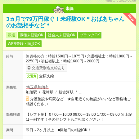
掲載日：2026.08.08
未読
NEW
3ヵ月で79万円稼ぐ！未経験OK＊おばあちゃん
のお話相手など＊
派遣
職種未経験OK
社会人未経験OK
ブランクOK
WEB登録・面接OK
無資格の方：時給1500円～1875円 / 介護福祉士：時給1800円～
給与
2250円 / 初任者以上：時給1600円～2000円
交通費別途支給あり
全額支給
交通費
埼玉県加須市
勤務地
加須駅
/
花崎駅
/
新古河駅
/
…
介護施設や病院など ★自宅近くの施設がいいなど勤務地ご
相談ください
【シフト例】 07:00～16:00 09:00～18:00 17:00～09:00 ※ 上記
勤務時間
は一例です！その他シフトもご相談ください！
即日～2ヶ月以上 ■開始日の相談OK！
期間