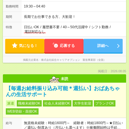
19:30～04:40
勤務時間
長期でお仕事できる方、大歓迎！
期間
日払いOK
/
履歴書不要
/
40～50代活躍中
/
シフト勤務
/
特徴
電話対応なし
気になる！
応募する
詳細へ
掲載元企業名
株式会社綜合キャリアオプション 製造事業部（全国）
掲載日：2026.08.05
未読
【毎週お給料振り込み可能＊週払い】おばあちゃ
んの生活サポート
派遣
職種未経験OK
社会人未経験OK
大学生歓迎
ブランクOK
WEB登録・面接OK
無資格未経験：時給1600円～ 経験者：時給1800円～★日払い
給与
／週払い制度あり（月払いも選べます）※稼働開始時は手続き完