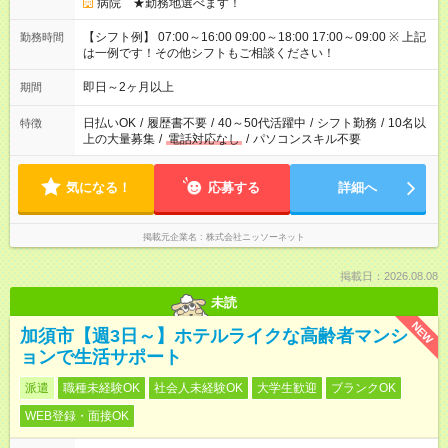
病院 ★勤務地選べます！
【シフト例】 07:00～16:00 09:00～18:00 17:00～09:00 ※ 上記
勤務時間
は一例です！その他シフトもご相談ください！
即日～2ヶ月以上
期間
日払いOK
/
履歴書不要
/
40～50代活躍中
/
シフト勤務
/
10名以
特徴
上の大量募集
/
電話対応なし
/
パソコンスキル不要
気になる！
応募する
詳細へ
掲載元企業名
株式会社ニッソーネット
掲載日：2026.08.08
未読
NEW
加須市【週3日～】ホテルライクな高齢者マンシ
ョンで生活サポート
派遣
職種未経験OK
社会人未経験OK
大学生歓迎
ブランクOK
WEB登録・面接OK