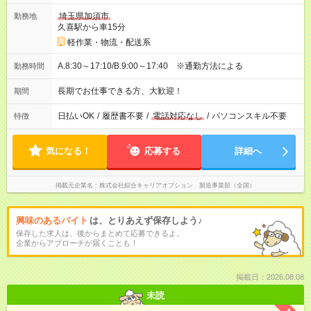
埼玉県加須市
勤務地
久喜駅から車15分
軽作業・物流・配送系
A.8:30～17:10/B.9:00～17:40 ※通勤方法による
勤務時間
長期でお仕事できる方、大歓迎！
期間
日払いOK
/
履歴書不要
/
電話対応なし
/
パソコンスキル不要
特徴
気になる！
応募する
詳細へ
掲載元企業名
株式会社綜合キャリアオプション 製造事業部（全国）
興味のあるバイト
は、とりあえず保存しよう♪
保存した求人は、後からまとめて応募できるよ。
企業からアプローチが届くことも！
掲載日：2026.08.08
未読