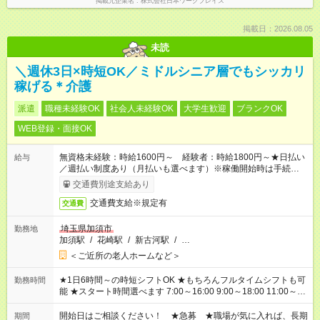
掲載元企業名
株式会社日本ワークプレイス
掲載日：2026.08.05
未読
＼週休3日×時短OK／ミドルシニア層でもシッカリ
稼げる＊介護
派遣
職種未経験OK
社会人未経験OK
大学生歓迎
ブランクOK
WEB登録・面接OK
無資格未経験：時給1600円～ 経験者：時給1800円～★日払い
給与
／週払い制度あり（月払いも選べます）※稼働開始時は手続き完
了次第のお支払いとなります。
交通費別途支給あり
交通費支給※規定有
交通費
埼玉県加須市
勤務地
加須駅
/
花崎駅
/
新古河駅
/
…
＜ご近所の老人ホームなど＞
★1日6時間～の時短シフトOK ★もちろんフルタイムシフトも可
勤務時間
能 ★スタート時間選べます 7:00～16:00 9:00～18:00 11:00～
20:00 など 残業なし！ ※Wワークの場合、他のお仕事と合わせ
週40時間超の就業はご案内できません ※法令に基づき、週20時
開始日はご相談ください！ ★急募 ★職場が気に入れば、長期
期間