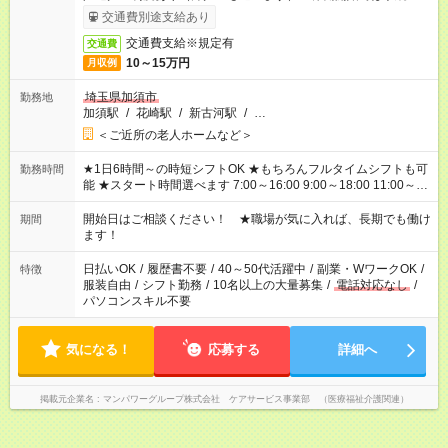
了次第のお支払いとなります。
交通費別途支給あり
交通費支給※規定有
交通費
10～15万円
月収例
埼玉県加須市
勤務地
加須駅
/
花崎駅
/
新古河駅
/
…
＜ご近所の老人ホームなど＞
★1日6時間～の時短シフトOK ★もちろんフルタイムシフトも可
勤務時間
能 ★スタート時間選べます 7:00～16:00 9:00～18:00 11:00～
20:00 など 残業なし！ ※Wワークの場合、他のお仕事と合わせ
週40時間超の就業はご案内できません ※法令に基づき、週20時
開始日はご相談ください！ ★職場が気に入れば、長期でも働け
期間
間以上勤務は社会保険への加入対象となります ※労働者派遣法
ます！
（日雇い派遣の原則禁止）により、短時間・短期間の就業はご
案内が難しい場合があります
日払いOK
/
履歴書不要
/
40～50代活躍中
/
副業・WワークOK
/
特徴
服装自由
/
シフト勤務
/
10名以上の大量募集
/
電話対応なし
/
パソコンスキル不要
気になる！
応募する
詳細へ
掲載元企業名
マンパワーグループ株式会社 ケアサービス事業部 （医療福祉介護関連）