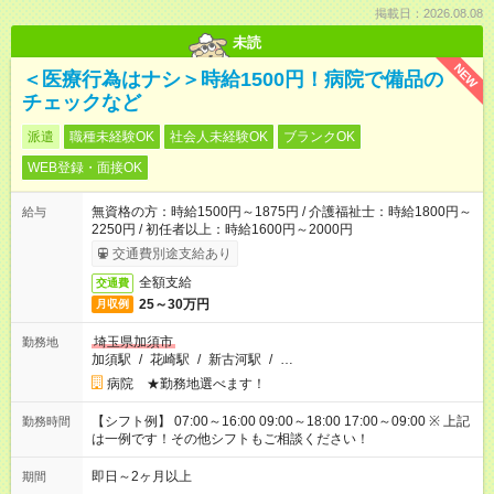
掲載日：2026.08.08
未読
NEW
＜医療行為はナシ＞時給1500円！病院で備品の
チェックなど
派遣
職種未経験OK
社会人未経験OK
ブランクOK
WEB登録・面接OK
無資格の方：時給1500円～1875円 / 介護福祉士：時給1800円～
給与
2250円 / 初任者以上：時給1600円～2000円
交通費別途支給あり
全額支給
交通費
25～30万円
月収例
埼玉県加須市
勤務地
加須駅
/
花崎駅
/
新古河駅
/
…
病院 ★勤務地選べます！
【シフト例】 07:00～16:00 09:00～18:00 17:00～09:00 ※ 上記
勤務時間
は一例です！その他シフトもご相談ください！
即日～2ヶ月以上
期間