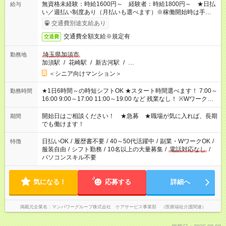
無資格未経験：時給1600円～ 経験者：時給1800円～ ★日払
給与
い／週払い制度あり（月払いも選べます）※稼働開始時は手続き
完了次第のお支払いとなります。
交通費別途支給あり
交通費全額支給※規定有
交通費
埼玉県加須市
勤務地
加須駅
/
花崎駅
/
新古河駅
/
…
＜シニア向けマンション＞
★1日6時間～の時短シフトOK ★スタート時間選べます！ 7:00～
勤務時間
16:00 9:00～17:00 11:00～19:00 など 残業なし！ ※Wワークの
場合、他のお仕事と合わせ週40時間超の就業はご案内できませ
ん ※法令に基づき、週20時間以上勤務は社会保険への加入対象
開始日はご相談ください！ ★急募 ★職場が気に入れば、長期
期間
となります ※労働者派遣法（日雇い派遣の原則禁止）により、
でも働けます！
短時間・短期間の就業はご案内が難しい場合があります
日払いOK
/
履歴書不要
/
40～50代活躍中
/
副業・WワークOK
/
特徴
服装自由
/
シフト勤務
/
10名以上の大量募集
/
電話対応なし
/
パソコンスキル不要
気になる！
応募する
詳細へ
掲載元企業名
マンパワーグループ株式会社 ケアサービス事業部 （医療福祉介護関連）