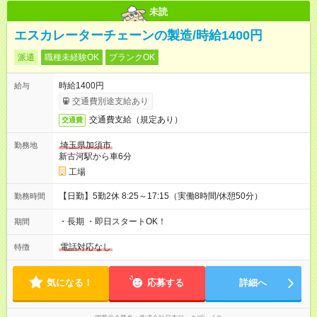
未読
エスカレーターチェーンの製造/時給1400円
派遣
職種未経験OK
ブランクOK
時給1400円
給与
交通費別途支給あり
交通費支給（規定あり）
交通費
埼玉県加須市
勤務地
新古河駅から車6分
工場
【日勤】5勤2休 8:25～17:15（実働8時間/休憩50分）
勤務時間
・長期 ・即日スタートOK！
期間
電話対応なし
特徴
気になる！
応募する
詳細へ