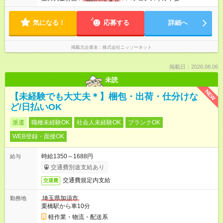
気になる！
応募する
詳細へ
掲載元企業名
株式会社ニッソーネット
掲載日：2026.08.06
未読
NEW
【未経験でも大丈夫＊】梱包・出荷・仕分けな
ど/日払いOK
派遣
職種未経験OK
社会人未経験OK
ブランクOK
WEB登録・面接OK
時給1350～1688円
給与
交通費別途支給あり
交通費規定内支給
交通費
埼玉県加須市
勤務地
栗橋駅から車10分
軽作業・物流・配送系