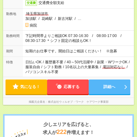
交通費全額支給
交通費
埼玉県加須市
勤務地
加須駅
/
花崎駅
/
新古河駅
/
…
病院
下記時間帯よりご相談OK 07:30-16:30 / 08:00-17:00 /
勤務時間
08:30-17:30 ＊シフト固定の相談もOK！
短期のお仕事です。開始日はご相談ください！ ※急募
期間
日払いOK
/
履歴書不要
/
40～50代活躍中
/
副業・WワークOK
/
特徴
服装自由
/
シフト勤務
/
10名以上の大量募集
/
電話対応なし
/
パソコンスキル不要
気になる！
応募する
詳細へ
掲載元企業名
株式会社ウィルオブ・ワーク ケアワーク事業部
少しエリアを広げると、
222
求人が
件増えます！