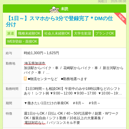
掲載日：2026.08.08
未読
NEW
【1日～】スマホから3分で登録完了＊DMの仕
分け
派遣
職種未経験OK
社会人未経験OK
大学生歓迎
ブランクOK
WEB登録・面接OK
時給1,300円～1,625円
給与
埼玉県加須市
勤務地
加須駅からバイク・車
/
花崎駅からバイク・車
/
新古河駅から
バイク・車
/
…
■物流センターなど ■勤務地選べます
【1日3時間～も相談OK!】午前中のみや18時以降などのシフト
勤務時間
あり！ シフト例 ▼9:00～12:00 ▼9:00～17:00 ▼10:00～19:00
▼18:00～21:00
▼働きたい1日だけの単発OK ＃8月～ ＃9月～
期間
週1日からOK
/
日払いOK
/
40～50代活躍中
/
副業・Wワーク
特徴
OK
/
服装自由
/
シフト勤務
/
10名以上の大量募集
/
電話対応なし
/
パソコンスキル不要