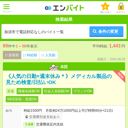
0
メニュー
気になる！
ログイン
検索結果
条件の変更
加須市で電話対応なしのバイト一覧
69
1,443
件中
1
～
50
件表示
平均時給:
円
新着順
時給順
人気順
掲載日：2026.08.08
未読
NEW
《人気の日勤×週末休み＊》メディカル製品の
見ため検査/日払いOK
派遣
職種未経験OK
社会人未経験OK
ブランクOK
WEB登録・面接OK
時給1500円 月収例24万1000円以上可(7時間40分×21日)
給与
交通費別途支給あり
交通費規定内支給
交通費