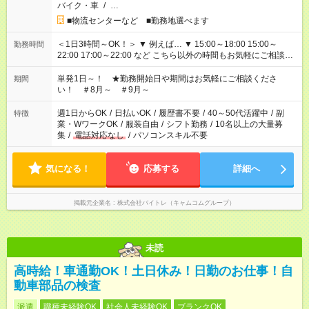
バイク・車
/
…
■物流センターなど ■勤務地選べます
＜1日3時間～OK！＞ ▼ 例えば… ▼ 15:00～18:00 15:00～
勤務時間
22:00 17:00～22:00 など こちら以外の時間もお気軽にご相談く
ださい！
単発1日～！ ★勤務開始日や期間はお気軽にご相談くださ
期間
い！ ＃8月～ ＃9月～
週1日からOK
/
日払いOK
/
履歴書不要
/
40～50代活躍中
/
副
特徴
業・WワークOK
/
服装自由
/
シフト勤務
/
10名以上の大量募
集
/
電話対応なし
/
パソコンスキル不要
気になる！
応募する
詳細へ
掲載元企業名
株式会社バイトレ（キャムコムグループ）
未読
高時給！車通勤OK！土日休み！日勤のお仕事！自
動車部品の検査
派遣
職種未経験OK
社会人未経験OK
ブランクOK