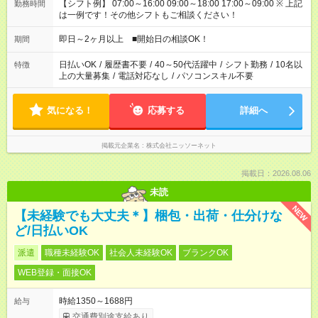
【シフト例】 07:00～16:00 09:00～18:00 17:00～09:00 ※ 上記
勤務時間
は一例です！その他シフトもご相談ください！
即日～2ヶ月以上 ■開始日の相談OK！
期間
日払いOK
/
履歴書不要
/
40～50代活躍中
/
シフト勤務
/
10名以
特徴
上の大量募集
/
電話対応なし
/
パソコンスキル不要
気になる！
応募する
詳細へ
掲載元企業名
株式会社ニッソーネット
掲載日：2026.08.06
未読
NEW
【未経験でも大丈夫＊】梱包・出荷・仕分けな
ど/日払いOK
派遣
職種未経験OK
社会人未経験OK
ブランクOK
WEB登録・面接OK
時給1350～1688円
給与
交通費別途支給あり