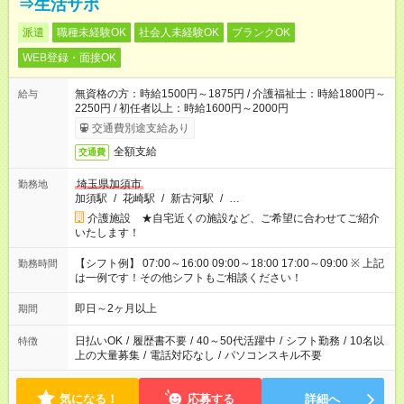
⇒生活サポ
派遣
職種未経験OK
社会人未経験OK
ブランクOK
WEB登録・面接OK
無資格の方：時給1500円～1875円 / 介護福祉士：時給1800円～
給与
2250円 / 初任者以上：時給1600円～2000円
交通費別途支給あり
全額支給
交通費
埼玉県加須市
勤務地
加須駅
/
花崎駅
/
新古河駅
/
…
介護施設 ★自宅近くの施設など、ご希望に合わせてご紹介
いたします！
【シフト例】 07:00～16:00 09:00～18:00 17:00～09:00 ※ 上記
勤務時間
は一例です！その他シフトもご相談ください！
即日～2ヶ月以上
期間
日払いOK
/
履歴書不要
/
40～50代活躍中
/
シフト勤務
/
10名以
特徴
上の大量募集
/
電話対応なし
/
パソコンスキル不要
気になる！
応募する
詳細へ