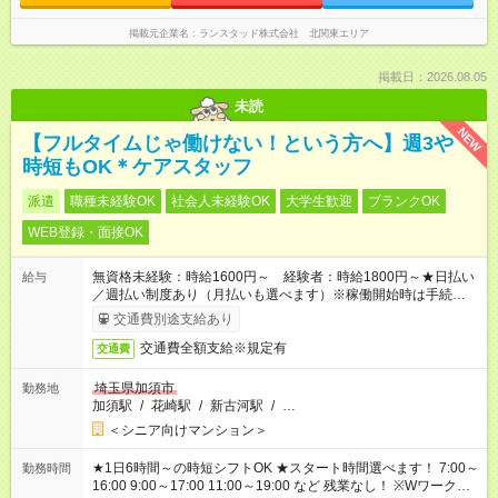
掲載元企業名
ランスタッド株式会社 北関東エリア
掲載日：2026.08.05
未読
NEW
【フルタイムじゃ働けない！という方へ】週3や
時短もOK＊ケアスタッフ
派遣
職種未経験OK
社会人未経験OK
大学生歓迎
ブランクOK
WEB登録・面接OK
無資格未経験：時給1600円～ 経験者：時給1800円～★日払い
給与
／週払い制度あり（月払いも選べます）※稼働開始時は手続き完
了次第のお支払いとなります。
交通費別途支給あり
交通費全額支給※規定有
交通費
埼玉県加須市
勤務地
加須駅
/
花崎駅
/
新古河駅
/
…
＜シニア向けマンション＞
★1日6時間～の時短シフトOK ★スタート時間選べます！ 7:00～
勤務時間
16:00 9:00～17:00 11:00～19:00 など 残業なし！ ※Wワークの