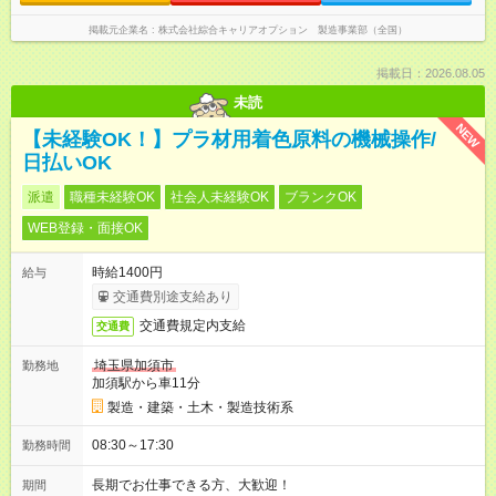
掲載元企業名
株式会社綜合キャリアオプション 製造事業部（全国）
掲載日：2026.08.05
未読
NEW
【未経験OK！】プラ材用着色原料の機械操作/
日払いOK
派遣
職種未経験OK
社会人未経験OK
ブランクOK
WEB登録・面接OK
時給1400円
給与
交通費別途支給あり
交通費規定内支給
交通費
埼玉県加須市
勤務地
加須駅から車11分
製造・建築・土木・製造技術系
08:30～17:30
勤務時間
長期でお仕事できる方、大歓迎！
期間