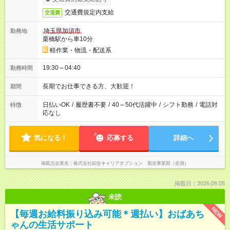
交通費規定内支給
交通費
埼玉県加須市
勤務地
栗橋駅から車10分
軽作業・物流・配送系
19:30～04:40
勤務時間
長期でお仕事できる方、大歓迎！
期間
日払いOK
/
履歴書不要
/
40～50代活躍中
/
シフト勤務
/
電話対
特徴
応なし
気になる！
応募する
詳細へ
掲載元企業名
株式会社綜合キャリアオプション 製造事業部（全国）
掲載日：2026.08.05
未読
NEW
【毎週お給料振り込み可能＊週払い】おばあち
ゃんの生活サポート