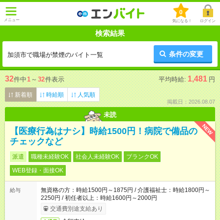
0
メニュー
気になる！
ログイン
検索結果
条件の変更
加須市で職場が禁煙のバイト一覧
32
1,481
件中
1
～
32
件表示
平均時給:
円
新着順
時給順
人気順
掲載日：2026.08.07
未読
NEW
【医療行為はナシ】時給1500円！病院で備品の
チェックなど
派遣
職種未経験OK
社会人未経験OK
ブランクOK
WEB登録・面接OK
無資格の方：時給1500円～1875円 / 介護福祉士：時給1800円～
給与
2250円 / 初任者以上：時給1600円～2000円
交通費別途支給あり