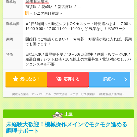
埼玉県加須市
勤務地
加須駅
/
花崎駅
/
新古河駅
/
…
＜シニア向け施設＞
★1日6時間～の時短シフトOK ★スタート時間選べます！ 7:00～
勤務時間
16:00 9:00～17:00 11:00～19:00 など 残業なし！ ※Wワークの
場合、他のお仕事と合わせ週40時間超の就業はご案内できませ
ん ※法令に基づき、週20時間以上勤務は社会保険への加入対象
開始日はご相談ください！ ★急募 ★職場が気に入れば、長期
期間
となります ※労働者派遣法（日雇い派遣の原則禁止）により、
でも働けます！
短時間・短期間の就業はご案内が難しい場合があります
日払いOK
/
履歴書不要
/
40～50代活躍中
/
副業・WワークOK
/
特徴
服装自由
/
シフト勤務
/
10名以上の大量募集
/
電話対応なし
/
パ
ソコンスキル不要
気になる！
応募する
詳細へ
掲載元企業名
マンパワーグループ株式会社 ケアサービス事業部 （医療福祉介護関連）
未読
未経験大歓迎！機械操作メインでモクモク進める
調理サポート