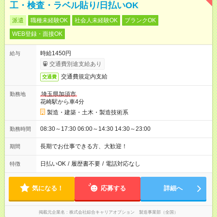
工・検査・ラベル貼り/日払いOK
派遣
職種未経験OK
社会人未経験OK
ブランクOK
WEB登録・面接OK
時給1450円
給与
交通費別途支給あり
交通費規定内支給
交通費
埼玉県加須市
勤務地
花崎駅から車4分
製造・建築・土木・製造技術系
08:30～17:30 06:00～14:30 14:30～23:00
勤務時間
長期でお仕事できる方、大歓迎！
期間
日払いOK
/
履歴書不要
/
電話対応なし
特徴
気になる！
応募する
詳細へ
掲載元企業名
株式会社綜合キャリアオプション 製造事業部（全国）