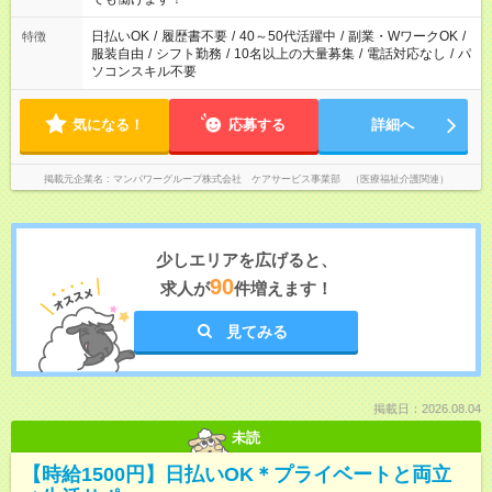
短時間・短期間の就業はご案内が難しい場合があります
日払いOK
/
履歴書不要
/
40～50代活躍中
/
副業・WワークOK
/
特徴
服装自由
/
シフト勤務
/
10名以上の大量募集
/
電話対応なし
/
パ
ソコンスキル不要
気になる！
応募する
詳細へ
掲載元企業名
マンパワーグループ株式会社 ケアサービス事業部 （医療福祉介護関連）
少しエリアを広げると、
90
求人が
件増えます！
見てみる
掲載日：2026.08.04
未読
【時給1500円】日払いOK＊プライベートと両立