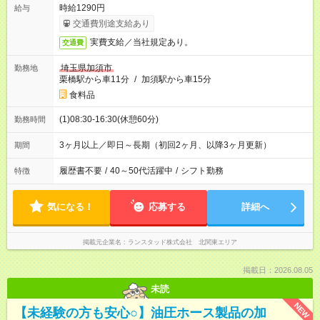
時給1290円
給与
交通費別途支給あり
実費支給／当社規定あり。
交通費
埼玉県加須市
勤務地
栗橋駅から車11分
/
加須駅から車15分
食料品
(1)08:30-16:30(休憩60分)
勤務時間
3ヶ月以上／即日～長期（初回2ヶ月、以降3ヶ月更新）
期間
履歴書不要
/
40～50代活躍中
/
シフト勤務
特徴
気になる！
応募する
詳細へ
掲載元企業名
ランスタッド株式会社 北関東エリア
掲載日：2026.08.05
未読
NEW
【未経験の方も安心○】油圧ホース製品の加