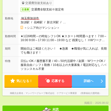
完了次第のお支払いとなります。
交通費別途支給あり
交通費全額支給※規定有
交通費
埼玉県加須市
勤務地
加須駅
/
花崎駅
/
新古河駅
/
…
＜シニア向けマンション＞
★1日6時間～の時短シフトOK ★スタート時間選べます！ 7:00～
勤務時間
16:00 9:00～17:00 11:00～19:00 など 残業なし！ ※Wワークの
場合、他のお仕事と合わせ週40時間超の就業はご案内できませ
ん ※法令に基づき、週20時間以上勤務は社会保険への加入対象
開始日はご相談ください！ ★急募 ★職場が気に入れば、長期
期間
となります ※労働者派遣法（日雇い派遣の原則禁止）により、
でも働けます！
短時間・短期間の就業はご案内が難しい場合があります
日払いOK
/
履歴書不要
/
40～50代活躍中
/
副業・WワークOK
/
特徴
服装自由
/
シフト勤務
/
10名以上の大量募集
/
電話対応なし
/
パ
ソコンスキル不要
気になる！
応募する
詳細へ
掲載元企業名
マンパワーグループ株式会社 ケアサービス事業部 （医療福祉介護関連）
掲載日：2026.08.02
未読