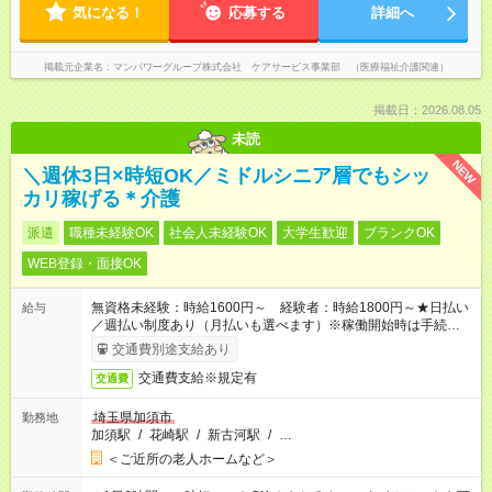
気になる！
応募する
詳細へ
掲載元企業名
マンパワーグループ株式会社 ケアサービス事業部 （医療福祉介護関連）
掲載日：2026.08.05
未読
NEW
＼週休3日×時短OK／ミドルシニア層でもシッ
カリ稼げる＊介護
派遣
職種未経験OK
社会人未経験OK
大学生歓迎
ブランクOK
WEB登録・面接OK
無資格未経験：時給1600円～ 経験者：時給1800円～★日払い
給与
／週払い制度あり（月払いも選べます）※稼働開始時は手続き完
了次第のお支払いとなります。
交通費別途支給あり
交通費支給※規定有
交通費
埼玉県加須市
勤務地
加須駅
/
花崎駅
/
新古河駅
/
…
＜ご近所の老人ホームなど＞