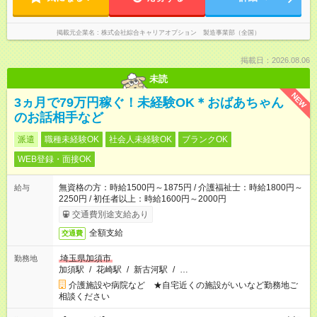
掲載元企業名
株式会社綜合キャリアオプション 製造事業部（全国）
掲載日：2026.08.06
未読
NEW
3ヵ月で79万円稼ぐ！未経験OK＊おばあちゃん
のお話相手など
派遣
職種未経験OK
社会人未経験OK
ブランクOK
WEB登録・面接OK
無資格の方：時給1500円～1875円 / 介護福祉士：時給1800円～
給与
2250円 / 初任者以上：時給1600円～2000円
交通費別途支給あり
全額支給
交通費
埼玉県加須市
勤務地
加須駅
/
花崎駅
/
新古河駅
/
…
介護施設や病院など ★自宅近くの施設がいいなど勤務地ご
相談ください