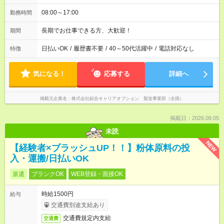
08:00～17:00
勤務時間
長期でお仕事できる方、大歓迎！
期間
日払いOK
/
履歴書不要
/
40～50代活躍中
/
電話対応なし
特徴
気になる！
応募する
詳細へ
掲載元企業名
株式会社綜合キャリアオプション 製造事業部（全国）
掲載日：2026.08.05
未読
NEW
【経験者×ブラッシュUP！！】粉体原料の投
入・運搬/日払いOK
派遣
ブランクOK
WEB登録・面接OK
時給1500円
給与
交通費別途支給あり
交通費規定内支給
交通費