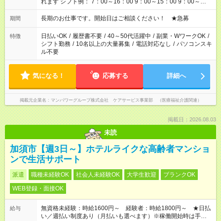
れます シフト例： 7：00～16：00 9：00～15：00 9：00～
18：00 11：00～20：00 など ※Wワークの場合、他のお仕事と
合わせ週40時間超の就業はご案内できません ※法令に基づき、
長期のお仕事です。開始日はご相談ください！ ★急募
期間
週20時間以上勤務は社会保険への加入対象となります ※労働者
派遣法（日雇い派遣の原則禁止）により、短時間・短期間の就
日払いOK
/
履歴書不要
/
40～50代活躍中
/
副業・WワークOK
/
特徴
業はご案内が難しい場合があります
シフト勤務
/
10名以上の大量募集
/
電話対応なし
/
パソコンスキ
ル不要
気になる！
応募する
詳細へ
掲載元企業名
マンパワーグループ株式会社 ケアサービス事業部 （医療福祉介護関連）
掲載日：2026.08.03
未読
加須市【週3日～】ホテルライクな高齢者マンショ
ンで生活サポート
派遣
職種未経験OK
社会人未経験OK
大学生歓迎
ブランクOK
WEB登録・面接OK
無資格未経験：時給1600円～ 経験者：時給1800円～ ★日払
給与
い／週払い制度あり（月払いも選べます）※稼働開始時は手続き