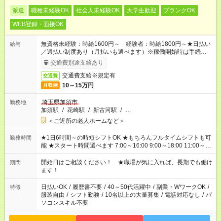
派遣
職種未経験OK
社会人未経験OK
大学生歓迎
ブランクOK
WEB登録・面接OK
無資格未経験：時給1600円～ 経験者：時給1800円～★日払い
給与
／週払い制度あり（月払いも選べます）※稼働開始時は手続き完
了次第のお支払いとなります。
交通費別途支給あり
交通費支給※規定有
交通費
10～15万円
月収例
埼玉県加須市
勤務地
加須駅
/
花崎駅
/
新古河駅
/
…
＜ご近所の老人ホームなど＞
★1日6時間～の時短シフトOK ★もちろんフルタイムシフトも可
勤務時間
能 ★スタート時間選べます 7:00～16:00 9:00～18:00 11:00～
20:00 など 残業なし！ ※Wワークの場合、他のお仕事と合わせ
週40時間超の就業はご案内できません ※法令に基づき、週20時
開始日はご相談ください！ ★職場が気に入れば、長期でも働け
期間
間以上勤務は社会保険への加入対象となります ※労働者派遣法
ます！
（日雇い派遣の原則禁止）により、短時間・短期間の就業はご
案内が難しい場合があります
日払いOK
/
履歴書不要
/
40～50代活躍中
/
副業・WワークOK
/
特徴
服装自由
/
シフト勤務
/
10名以上の大量募集
/
電話対応なし
/
パ
ソコンスキル不要