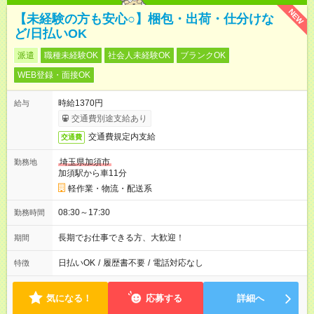
NEW
【未経験の方も安心○】梱包・出荷・仕分けな
ど/日払いOK
派遣
職種未経験OK
社会人未経験OK
ブランクOK
WEB登録・面接OK
時給1370円
給与
交通費別途支給あり
交通費規定内支給
交通費
埼玉県加須市
勤務地
加須駅から車11分
軽作業・物流・配送系
08:30～17:30
勤務時間
長期でお仕事できる方、大歓迎！
期間
日払いOK
/
履歴書不要
/
電話対応なし
特徴
気になる！
応募する
詳細へ