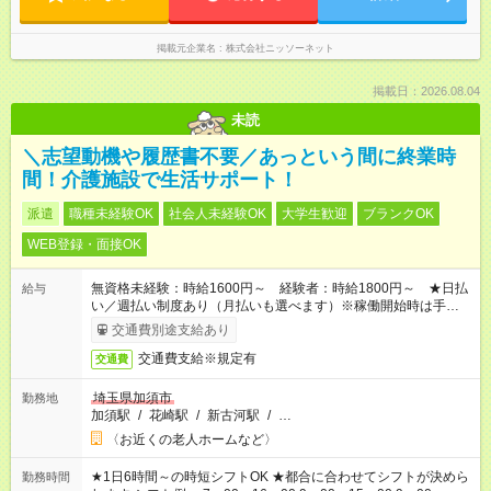
掲載元企業名
株式会社ニッソーネット
掲載日：2026.08.04
未読
＼志望動機や履歴書不要／あっという間に終業時
間！介護施設で生活サポート！
派遣
職種未経験OK
社会人未経験OK
大学生歓迎
ブランクOK
WEB登録・面接OK
無資格未経験：時給1600円～ 経験者：時給1800円～ ★日払
給与
い／週払い制度あり（月払いも選べます）※稼働開始時は手続き
完了次第のお支払いとなります。
交通費別途支給あり
交通費支給※規定有
交通費
埼玉県加須市
勤務地
加須駅
/
花崎駅
/
新古河駅
/
…
〈お近くの老人ホームなど〉
★1日6時間～の時短シフトOK ★都合に合わせてシフトが決めら
勤務時間