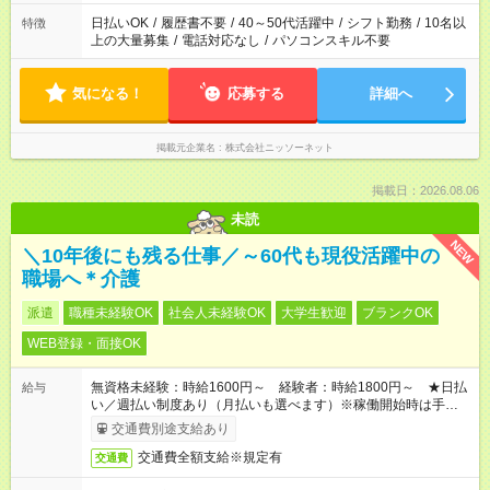
日払いOK
/
履歴書不要
/
40～50代活躍中
/
シフト勤務
/
10名以
特徴
上の大量募集
/
電話対応なし
/
パソコンスキル不要
気になる！
応募する
詳細へ
掲載元企業名
株式会社ニッソーネット
掲載日：2026.08.06
未読
NEW
＼10年後にも残る仕事／～60代も現役活躍中の
職場へ＊介護
派遣
職種未経験OK
社会人未経験OK
大学生歓迎
ブランクOK
WEB登録・面接OK
無資格未経験：時給1600円～ 経験者：時給1800円～ ★日払
給与
い／週払い制度あり（月払いも選べます）※稼働開始時は手続き
完了次第のお支払いとなります。
交通費別途支給あり
交通費全額支給※規定有
交通費