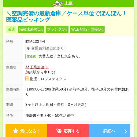
未読
＼空調完備の最新倉庫／ケース単位でぽんぽん！
医薬品ピッキング
派遣
職種未経験OK
ブランクOK
WEB登録・面接OK
時給1337円
給与
交通費別途支給あり
実費支給／当社規定あり。
交通費
埼玉県加須市
勤務地
加須駅から車10分
物流・ロジスティクス
(1)09:00-17:00(休憩60分) ※前半10分、後半10分の有償休憩あ
勤務時間
り
3ヶ月以上／即日～長期（3ヶ月更新）
期間
履歴書不要
/
40～50代活躍中
特徴
気になる！
応募する
詳細へ