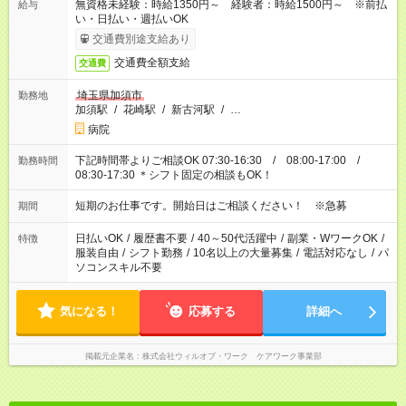
無資格未経験：時給1350円～ 経験者：時給1500円～ ※前払
給与
い・日払い・週払いOK
交通費別途支給あり
交通費全額支給
交通費
埼玉県加須市
勤務地
加須駅
/
花崎駅
/
新古河駅
/
…
病院
下記時間帯よりご相談OK 07:30-16:30 / 08:00-17:00 /
勤務時間
08:30-17:30 ＊シフト固定の相談もOK！
短期のお仕事です。開始日はご相談ください！ ※急募
期間
日払いOK
/
履歴書不要
/
40～50代活躍中
/
副業・WワークOK
/
特徴
服装自由
/
シフト勤務
/
10名以上の大量募集
/
電話対応なし
/
パ
ソコンスキル不要
気になる！
応募する
詳細へ
掲載元企業名
株式会社ウィルオブ・ワーク ケアワーク事業部