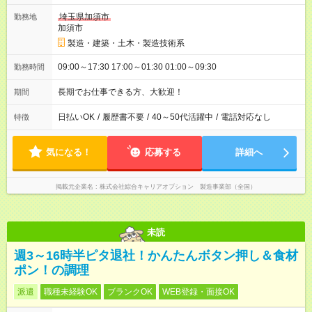
埼玉県加須市
勤務地
加須市
製造・建築・土木・製造技術系
09:00～17:30 17:00～01:30 01:00～09:30
勤務時間
長期でお仕事できる方、大歓迎！
期間
日払いOK
/
履歴書不要
/
40～50代活躍中
/
電話対応なし
特徴
気になる！
応募する
詳細へ
掲載元企業名
株式会社綜合キャリアオプション 製造事業部（全国）
未読
週3～16時半ピタ退社！かんたんボタン押し＆食材
ポン！の調理
派遣
職種未経験OK
ブランクOK
WEB登録・面接OK