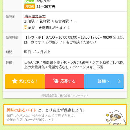
全額支給
交通費
25～30万円
月収例
埼玉県加須市
勤務地
加須駅
/
花崎駅
/
新古河駅
/
…
病院 ★勤務地選べます！
【シフト例】 07:00～16:00 09:00～18:00 17:00～09:00 ※ 上記
勤務時間
は一例です！その他シフトもご相談ください！
即日～2ヶ月以上
期間
日払いOK
/
履歴書不要
/
40～50代活躍中
/
シフト勤務
/
10名以
特徴
上の大量募集
/
電話対応なし
/
パソコンスキル不要
気になる！
応募する
詳細へ
掲載元企業名
株式会社ニッソーネット
興味のあるバイト
は、とりあえず保存しよう♪
保存した求人は、後からまとめて応募できるよ。
企業からアプローチが届くことも！