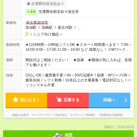
す。
交通費別途支給あり
交通費全額支給※規定有
交通費
埼玉県加須市
勤務地
加須駅
/
花崎駅
/
新古河駅
/
…
＜シニア向け施設＞
★1日6時間～の時短シフトOK ★スタート時間選べます！ 7:00～
勤務時間
16:00 9:00～17:00 11:00～19:00 など 残業なし！ ※Wワークの
場合、他のお仕事と合わせ週40時間超の就業はご案内できませ
ん ※法令に基づき、週20時間以上勤務は社会保険への加入対象
開始日はご相談ください！ ★急募 ★職場が気に入れば、長期
期間
となります ※労働者派遣法（日雇い派遣の原則禁止）により、
でも働けます！
短時間・短期間の就業はご案内が難しい場合があります
日払いOK
/
履歴書不要
/
40～50代活躍中
/
副業・WワークOK
/
特徴
服装自由
/
シフト勤務
/
10名以上の大量募集
/
電話対応なし
/
パ
ソコンスキル不要
気になる！
応募する
詳細へ
掲載元企業名
マンパワーグループ株式会社 ケアサービス事業部 （医療福祉介護関連）
掲載日：2026.08.05
未読