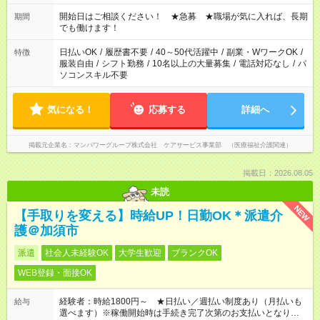
場合、他のお仕事と合わせ週40時間超の就業はご案内できませ
ん ※法令に基づき、週20時間以上勤務は社会保険への加入対象
開始日はご相談ください！ ★急募 ★職場が気に入れば、長期
期間
となります ※労働者派遣法（日雇い派遣の原則禁止）により、
でも働けます！
短時間・短期間の就業はご案内が難しい場合があります
日払いOK
/
履歴書不要
/
40～50代活躍中
/
副業・WワークOK
/
特徴
服装自由
/
シフト勤務
/
10名以上の大量募集
/
電話対応なし
/
パ
ソコンスキル不要
気になる！
応募する
詳細へ
掲載元企業名
マンパワーグループ株式会社 ケアサービス事業部 （医療福祉介護関連）
掲載日：2026.08.05
未読
NEW
【手取りを変える】時給UP！日勤OK＊派遣介
護＠加須市
派遣
社会人未経験OK
大学生歓迎
ブランクOK
WEB登録・面接OK
経験者：時給1800円～ ★日払い／週払い制度あり（月払いも
給与
選べます）※稼働開始時は手続き完了次第のお支払いとなりま