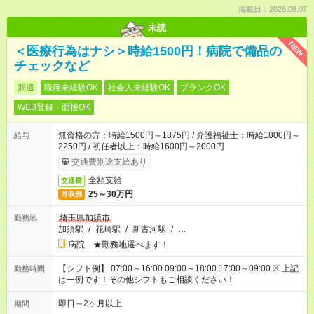
掲載日：2026.08.07
未読
NEW
＜医療行為はナシ＞時給1500円！病院で備品の
チェックなど
派遣
職種未経験OK
社会人未経験OK
ブランクOK
WEB登録・面接OK
無資格の方：時給1500円～1875円 / 介護福祉士：時給1800円～
給与
2250円 / 初任者以上：時給1600円～2000円
交通費別途支給あり
全額支給
交通費
25～30万円
月収例
埼玉県加須市
勤務地
加須駅
/
花崎駅
/
新古河駅
/
…
病院 ★勤務地選べます！
【シフト例】 07:00～16:00 09:00～18:00 17:00～09:00 ※ 上記
勤務時間
は一例です！その他シフトもご相談ください！
即日～2ヶ月以上
期間