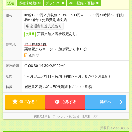
派遣
職種未経験OK
ブランクOK
WEB登録・面接OK
時給1290円／月収例：180、600円＝1、290円×7時間×20日勤
給与
務の場合＋交通費別途支給
交通費別途支給あり
実費支給／当社規定あり。
交通費
埼玉県加須市
勤務地
栗橋駅から車11分
/
加須駅から車15分
食料品
(1)08:30-16:30(休憩60分)
勤務時間
3ヶ月以上／即日～長期（初回2ヶ月、以降3ヶ月更新）
期間
履歴書不要
/
40～50代活躍中
/
シフト勤務
特徴
気になる！
応募する
詳細へ
掲載元企業名
ランスタッド株式会社 北関東エリア
掲載日：2026.08.06