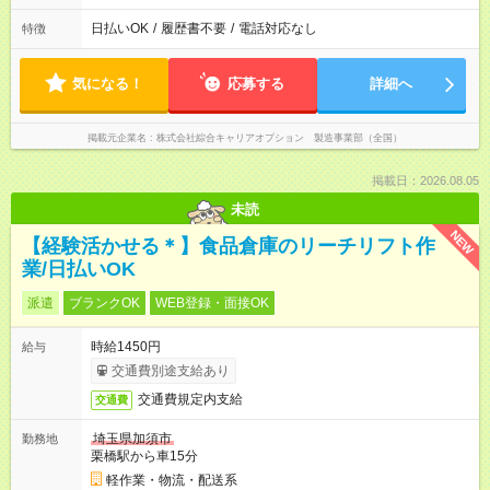
日払いOK
/
履歴書不要
/
電話対応なし
特徴
気になる！
応募する
詳細へ
掲載元企業名
株式会社綜合キャリアオプション 製造事業部（全国）
掲載日：2026.08.05
未読
NEW
【経験活かせる＊】食品倉庫のリーチリフト作
業/日払いOK
派遣
ブランクOK
WEB登録・面接OK
時給1450円
給与
交通費別途支給あり
交通費規定内支給
交通費
埼玉県加須市
勤務地
栗橋駅から車15分
軽作業・物流・配送系