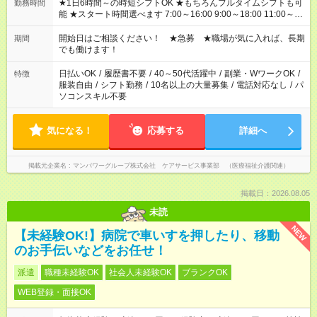
★1日6時間～の時短シフトOK ★もちろんフルタイムシフトも可
勤務時間
能 ★スタート時間選べます 7:00～16:00 9:00～18:00 11:00～
20:00 など 残業なし！ ※Wワークの場合、他のお仕事と合わせ
週40時間超の就業はご案内できません ※法令に基づき、週20時
開始日はご相談ください！ ★急募 ★職場が気に入れば、長期
期間
間以上勤務は社会保険への加入対象となります ※労働者派遣法
でも働けます！
（日雇い派遣の原則禁止）により、短時間・短期間の就業はご
案内が難しい場合があります
日払いOK
/
履歴書不要
/
40～50代活躍中
/
副業・WワークOK
/
特徴
服装自由
/
シフト勤務
/
10名以上の大量募集
/
電話対応なし
/
パ
ソコンスキル不要
気になる！
応募する
詳細へ
掲載元企業名
マンパワーグループ株式会社 ケアサービス事業部 （医療福祉介護関連）
掲載日：2026.08.05
未読
NEW
【未経験OK!】病院で車いすを押したり、移動
のお手伝いなどをお任せ！
派遣
職種未経験OK
社会人未経験OK
ブランクOK
WEB登録・面接OK