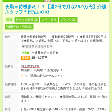
夜勤＝待機多め！？【週2日で月収25.9万円】介護
スタッフ＊日払いOK!
派遣
社会人未経験OK
大学生歓迎
ブランクOK
WEB登録・面接OK
経験者時給1800円～（夜勤時給2250円～）★日収3万2400円以
給与
上★日払い／週払い制度あり（月払いも選べます）※稼働開始時
は手続き完了次第のお支払いとなります。
交通費別途支給あり
交通費支給※規定有
交通費
25～30万円
月収例
埼玉県加須市
勤務地
加須駅
/
花崎駅
/
新古河駅
/
…
＜ご近所の老人ホームなど＞
16:00～翌9:00 ※残業なし！ ※Wワークの場合、他のお仕事と
勤務時間
合わせ週40時間超の就業はご案内できません ※法令に基づき、
週20時間以上勤務は社会保険への加入対象となります ※労働者
派遣法（日雇い派遣の原則禁止）により、短時間・短期間の就
開始日はご相談ください！ ★職場が気に入れば、長期でも働け
期間
業はご案内が難しい場合があります
ます！
日払いOK
/
履歴書不要
/
40～50代活躍中
/
副業・WワークOK
/
特徴