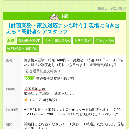
掲載日：2026.08.04
未読
【計画業務・家族対応ナシも叶う】現場に向き合
える＊高齢者ケアスタッフ
派遣
職種未経験OK
社会人未経験OK
大学生歓迎
ブランクOK
WEB登録・面接OK
無資格未経験：時給1600円～ 経験者：時給1800円～ ★日払
給与
い／週払い制度あり（月払いも選べます）※稼働開始時は手続き
完了次第のお支払いとなります。
交通費別途支給あり
交通費全額支給※規定有
交通費
埼玉県加須市
勤務地
加須駅
/
花崎駅
/
新古河駅
/
…
＜シニア向け施設＞
★1日6時間～の時短シフトOK ★スタート時間選べます！ 7:00～
勤務時間
16:00 9:00～17:00 11:00～19:00 など 残業なし！ ※Wワークの
場合、他のお仕事と合わせ週40時間超の就業はご案内できませ
ん ※法令に基づき、週20時間以上勤務は社会保険への加入対象
開始日はご相談ください！ ★急募 ★職場が気に入れば、長期
期間
となります ※労働者派遣法（日雇い派遣の原則禁止）により、
でも働けます！