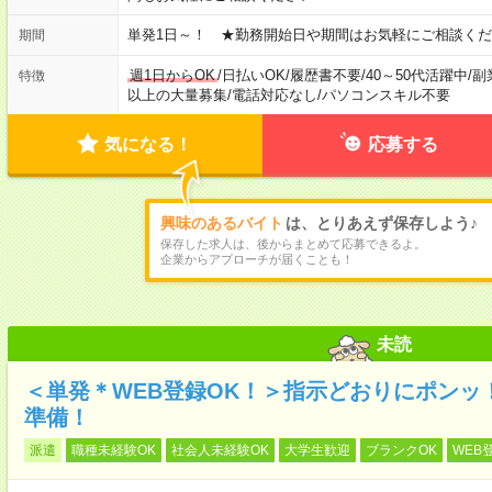
単発1日～！ ★勤務開始日や期間はお気軽にご相談くだ
期間
週1日からOK
/
日払いOK
/
履歴書不要
/
40～50代活躍中
/
副
特徴
以上の大量募集
/
電話対応なし
/
パソコンスキル不要
気になる！
応募する
興味のあるバイト
は、とりあえず保存しよう♪
保存した求人は、後からまとめて応募できるよ。
企業からアプローチが届くことも！
未読
＜単発＊WEB登録OK！＞指示どおりにポンッ
準備！
派遣
職種未経験OK
社会人未経験OK
大学生歓迎
ブランクOK
WEB