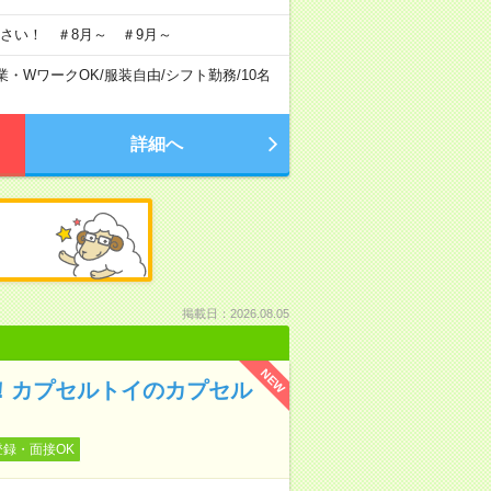
さい！ ＃8月～ ＃9月～
業・WワークOK
/
服装自由
/
シフト勤務
/
10名
詳細へ
掲載日：2026.08.05
NEW
！カプセルトイのカプセル
登録・面接OK