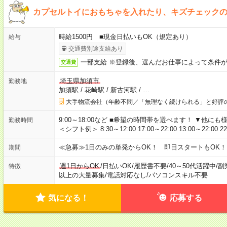
カプセルトイにおもちゃを入れたり、キズチェック
時給1500円 ■現金日払いもOK（規定あり）
給与
交通費別途支給あり
一部支給 ※登録後、選んだお仕事によって条件
交通費
埼玉県加須市
勤務地
加須駅
/
花崎駅
/
新古河駅
/
…
大手物流会社（年齢不問／「無理なく続けられる」と好評
9:00～18:00など ■希望の時間帯を選べます！ ▼他
勤務時間
＜シフト例＞ 8:30～12:00 17:00～22:00 13:00～22:00 2
≪急募≫1日のみの単発からOK！ 即日スタートもOK！
期間
週1日からOK
/
日払いOK
/
履歴書不要
/
40～50代活躍中
/
副
特徴
以上の大量募集
/
電話対応なし
/
パソコンスキル不要
気になる！
応募する