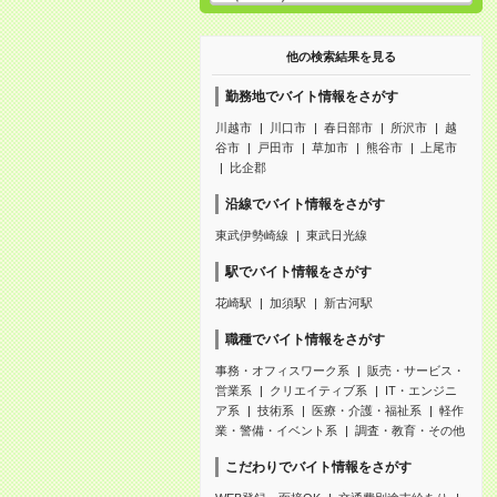
他の検索結果を見る
勤務地でバイト情報をさがす
川越市
川口市
春日部市
所沢市
越
谷市
戸田市
草加市
熊谷市
上尾市
比企郡
沿線でバイト情報をさがす
東武伊勢崎線
東武日光線
駅でバイト情報をさがす
花崎駅
加須駅
新古河駅
職種でバイト情報をさがす
事務・オフィスワーク系
販売・サービス・
営業系
クリエイティブ系
IT・エンジニ
ア系
技術系
医療・介護・福祉系
軽作
業・警備・イベント系
調査・教育・その他
こだわりでバイト情報をさがす