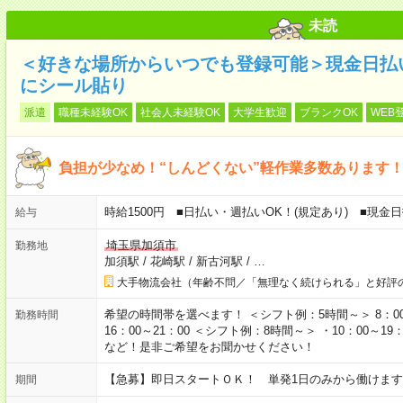
未読
＜好きな場所からいつでも登録可能＞現金日払
にシール貼り
派遣
職種未経験OK
社会人未経験OK
大学生歓迎
ブランクOK
WEB
負担が少なめ！“しんどくない”軽作業多数あります
時給1500円 ■日払い・週払いOK！(規定あり) ■現
給与
埼玉県加須市
勤務地
加須駅
/
花崎駅
/
新古河駅
/
…
大手物流会社（年齢不問／「無理なく続けられる」と好評
希望の時間帯を選べます！ ＜シフト例：5時間～＞ 8：00～13：
勤務時間
16：00～21：00 ＜シフト例：8時間～＞ ・10：00～19：0
など！是非ご希望をお聞かせください！
【急募】即日スタートＯＫ！ 単発1日のみから働けます
期間