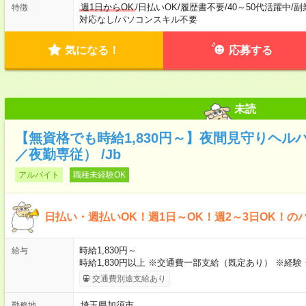
週1日からOK
/
日払いOK
/
履歴書不要
/
40～50代活躍中
/
副
特徴
対応なし
/
パソコンスキル不要
気になる！
応募する
未読
【無資格でも時給1,830円～】夜間見守りヘル
／夜勤専従） /Jb
アルバイト
職種未経験OK
日払い・週払いOK！週1日～OK！週2～3日OK！の
時給1,830円～
給与
時給1,830円以上 ※交通費一部支給（既定あり） ※経
交通費別途支給あり
埼玉県加須市
勤務地