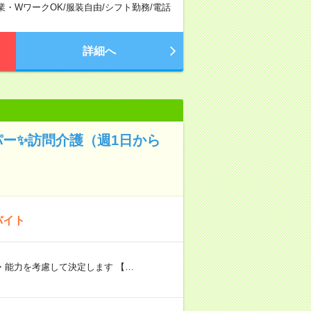
業・WワークOK
/
服装自由
/
シフト勤務
/
電話
詳細へ
パー✨訪問介護（週1日から
バイト
験・能力を考慮して決定します 【…