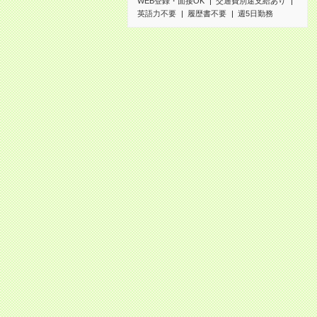
WEB登録・面接OK
交通費別途支給あり
英語力不要
履歴書不要
週5日勤務