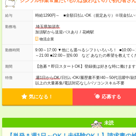
シンプル作業＆重たいものは扱わないので初心者さ
時給1290円～ ■全額日払いOK（規定あり）※現金払
給与
埼玉県加須市
勤務地
加須駅から送迎バスあり
/
花崎駅
物流企業
9:00～17:00 ▼他にも選べるシフトいろいろ！ ■10:00～18:00 
勤務時間
～21:00 ■22:00～翌6:00 など あなたの希望を教えて
【急募＊即日スタートOK】登録後は好きな時に働けま
期間
週1日からOK
/
日払いOK
/
履歴書不要
/
40～50代活躍中
/
副
特徴
以上の大量募集
/
電話対応なし
/
パソコンスキル不要
気になる！
応募する
未読
【単発＊週1日～OK！未経験OK！】請求書の