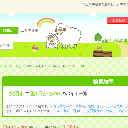
埼玉県加須市で週1日からOK
会員登録
エリア変更
関東版
望条件
ト一覧
加須市の週1日からOKのアルバイト・バイト一覧
検索結果
加須市
週1日からOK
で
のバイト一覧
加須市のアルバイト情報です。
オフィスワーク・事務系
、
営業・販売・サービス系
、
ます。週1日からOKの条件の他に、
WEB登録・面接OK
、
交通費別途支給あり
、
英語力
1,384
20
平均時給:
円
件中
1
～
20
件表示