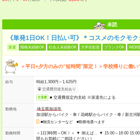
未読
《単発1日OK！日払い可》＊コスメのモクモク
派遣
職種未経験OK
社会人未経験OK
大学生歓迎
ブランクOK
WEB
＜平日×夕方のみの“短時間”限定！＞学校帰りに働
時給1,300円～1,625円
給与
交通費別途支給あり
■ 交通費規定内支給 ※派遣先による
交通費
埼玉県加須市
勤務地
加須駅からバイク・車
/
花崎駅からバイク・車
/
新古河
■物流センターなど ■勤務地選べます
＜1日3時間～OK！＞ ▼ 例えば… ▼ 15:00～18:00 15:00
勤務時間
間もお気軽にご相談ください！