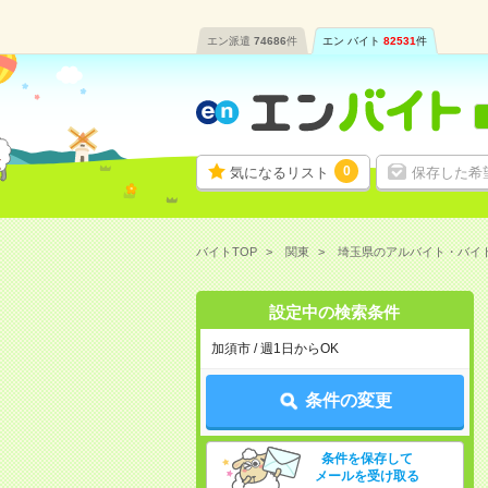
エン派遣
74686
件
エン バイト
82531
件
0
気になるリスト
保存した希
バイトTOP
関東
埼玉県のアルバイト・バイ
設定中の検索条件
加須市 / 週1日からOK
条件の変更
条件を保存して
メールを受け取る