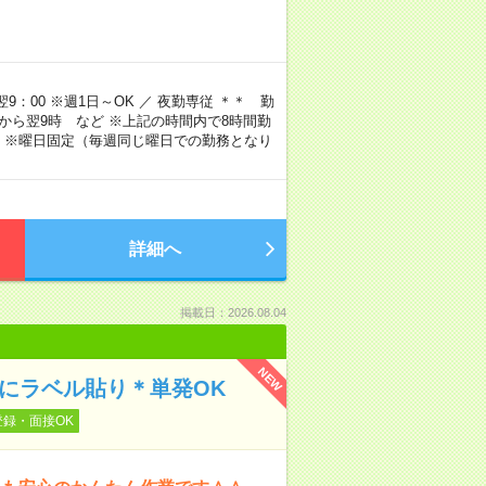
9：00 ※週1日～OK ／ 夜勤専従 ＊＊ 勤
4時から翌9時 など ※上記の時間内で8時間勤
 ※曜日固定（毎週同じ曜日での勤務となり
詳細へ
掲載日：2026.08.04
NEW
メにラベル貼り＊単発OK
登録・面接OK