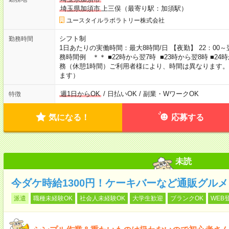
埼玉県加須市
上三俣（最寄り駅：加須駅）
ユースタイルラボラトリー株式会社
シフト制
勤務時間
1日あたりの実働時間：最大8時間/日 【夜勤】 22：00～翌
務時間例 ＊＊ ■22時から翌7時 ■23時から翌8時 ■2
務（休憩1時間）ご利用者様により、時間は異なります。
ます）
週1日からOK
/ 日払いOK / 副業・WワークOK
特徴
気になる！
応募する
未読
今ダケ時給1300円！ケーキバーなど通販グル
派遣
職種未経験OK
社会人未経験OK
大学生歓迎
ブランクOK
WEB