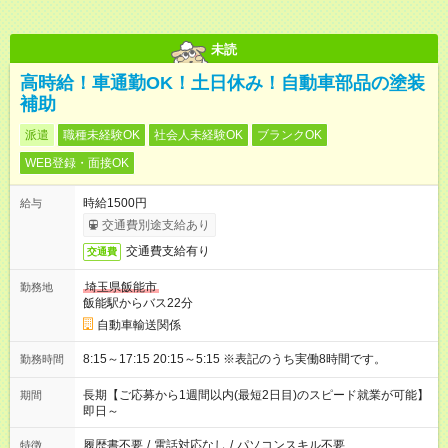
未読
高時給！車通勤OK！土日休み！自動車部品の塗装
補助
派遣
職種未経験OK
社会人未経験OK
ブランクOK
WEB登録・面接OK
時給1500円
給与
交通費別途支給あり
交通費支給有り
交通費
埼玉県飯能市
勤務地
飯能駅からバス22分
自動車輸送関係
8:15～17:15 20:15～5:15 ※表記のうち実働8時間です。
勤務時間
長期【ご応募から1週間以内(最短2日目)のスピード就業が可能】
期間
即日～
履歴書不要
/
電話対応なし
/
パソコンスキル不要
特徴