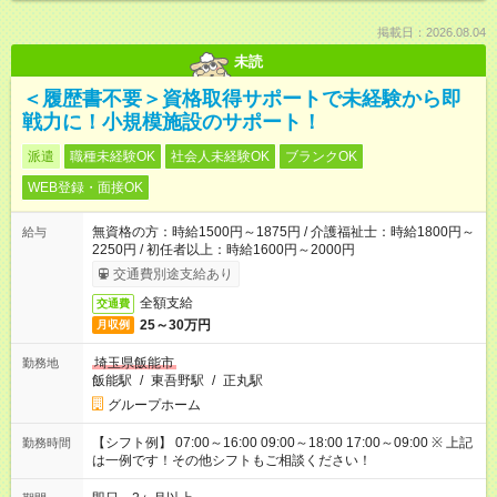
掲載日：2026.08.04
未読
＜履歴書不要＞資格取得サポートで未経験から即
戦力に！小規模施設のサポート！
派遣
職種未経験OK
社会人未経験OK
ブランクOK
WEB登録・面接OK
無資格の方：時給1500円～1875円 / 介護福祉士：時給1800円～
給与
2250円 / 初任者以上：時給1600円～2000円
交通費別途支給あり
全額支給
交通費
25～30万円
月収例
埼玉県飯能市
勤務地
飯能駅
/
東吾野駅
/
正丸駅
グループホーム
【シフト例】 07:00～16:00 09:00～18:00 17:00～09:00 ※ 上記
勤務時間
は一例です！その他シフトもご相談ください！