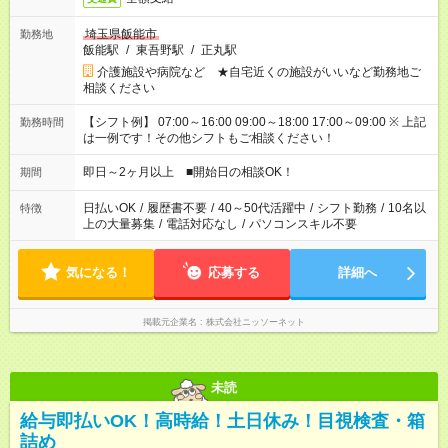
埼玉県飯能市
勤務地
飯能駅
/
東吾野駅
/
正丸駅
介護施設や病院など ★自宅近くの施設がいいなど勤務地ご
相談ください
【シフト例】 07:00～16:00 09:00～18:00 17:00～09:00 ※ 上記
勤務時間
は一例です！その他シフトもご相談ください！
即日～2ヶ月以上 ■開始日の相談OK！
期間
日払いOK
/
履歴書不要
/
40～50代活躍中
/
シフト勤務
/
10名以
特徴
上の大量募集
/
電話対応なし
/
パソコンスキル不要
気になる！
応募する
詳細へ
掲載元企業名
株式会社ニッソーネット
未読
給与即払いOK！高時給！土日休み！目視検査・箱
詰め