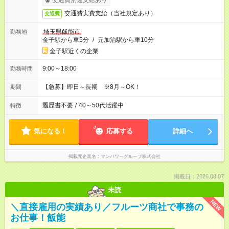
交通費別途支給あり
交通費実費支給（当社規定あり）
交通費
埼玉県飯能市
勤務地
金子駅から車5分
/
元加治駅から車10分
金子駅近くの企業
9:00～18:00
勤務時間
【急募】即日～長期 ※8月～OK！
期間
履歴書不要
/
40～50代活躍中
特徴
気になる！
応募する
詳細へ
掲載元企業名
マンパワーグループ株式会社
掲載日：2026.08.07
未読
NEW
＼直接雇用の実績あり／フルーツ商社で事務の
お仕事！飯能