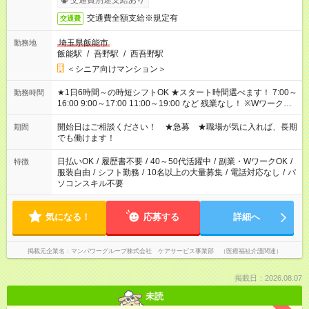
交通費別途支給あり
交通費全額支給※規定有
交通費
埼玉県飯能市
勤務地
飯能駅
/
吾野駅
/
西吾野駅
＜シニア向けマンション＞
★1日6時間～の時短シフトOK ★スタート時間選べます！ 7:00～
勤務時間
16:00 9:00～17:00 11:00～19:00 など 残業なし！ ※Wワークの
場合、他のお仕事と合わせ週40時間超の就業はご案内できませ
ん ※法令に基づき、週20時間以上勤務は社会保険への加入対象
開始日はご相談ください！ ★急募 ★職場が気に入れば、長期
期間
となります ※労働者派遣法（日雇い派遣の原則禁止）により、
でも働けます！
短時間・短期間の就業はご案内が難しい場合があります
日払いOK
/
履歴書不要
/
40～50代活躍中
/
副業・WワークOK
/
特徴
服装自由
/
シフト勤務
/
10名以上の大量募集
/
電話対応なし
/
パ
ソコンスキル不要
気になる！
応募する
詳細へ
掲載元企業名
マンパワーグループ株式会社 ケアサービス事業部 （医療福祉介護関連）
掲載日：2026.08.07
未読