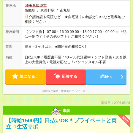
埼玉県飯能市
勤務地
飯能駅
/
東吾野駅
/
正丸駅
介護施設や病院など ★自宅近くの施設がいいなど勤務地ご
相談ください
【シフト例】 07:00～16:00 09:00～18:00 17:00～09:00 ※ 上記
勤務時間
は一例です！その他シフトもご相談ください！
即日～2ヶ月以上 ■開始日の相談OK！
期間
日払いOK
/
履歴書不要
/
40～50代活躍中
/
シフト勤務
/
10名以
特徴
上の大量募集
/
電話対応なし
/
パソコンスキル不要
気になる！
応募する
詳細へ
掲載元企業名
株式会社ニッソーネット
掲載日：2026.08.08
未読
NEW
【時給1500円】日払いOK＊プライベートと両
立⇒生活サポ