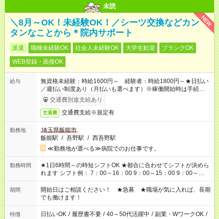
未読
NEW
＼8月～OK！未経験OK！／シーツ交換などカン
タンなことから＊院内サポート
派遣
職種未経験OK
社会人未経験OK
大学生歓迎
ブランクOK
WEB登録・面接OK
無資格未経験：時給1600円～ 経験者：時給1800円～★日払い
給与
／週払い制度あり（月払いも選べます）※稼働開始時は手続き完
了次第のお支払いとなります。
交通費別途支給あり
交通費支給※規定有
交通費
埼玉県飯能市
勤務地
飯能駅
/
吾野駅
/
西吾野駅
≪勤務地が選べる≫病院でのお仕事です。
★1日6時間～の時短シフトOK ★都合に合わせてシフトが決めら
勤務時間
れます シフト例： 7：00～16：00 9：00～15：00 9：00～
18：00 11：00～20：00 など ※Wワークの場合、他のお仕事と
合わせ週40時間超の就業はご案内できません ※法令に基づき、
開始日はご相談ください！ ★急募 ★職場が気に入れば、長期
期間
週20時間以上勤務は社会保険への加入対象となります ※労働者
でも働けます！
派遣法（日雇い派遣の原則禁止）により、短時間・短期間の就
業はご案内が難しい場合があります
日払いOK
/
履歴書不要
/
40～50代活躍中
/
副業・WワークOK
/
特徴