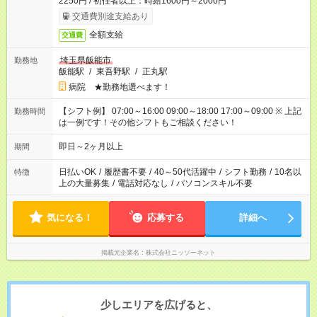
2250円 / 初任者以上：時給1600円～2000円
交通費別途支給あり
全額支給
交通費
埼玉県飯能市
勤務地
飯能駅
/
東吾野駅
/
正丸駅
病院 ★勤務地選べます！
【シフト例】 07:00～16:00 09:00～18:00 17:00～09:00 ※ 上記
勤務時間
は一例です！その他シフトもご相談ください！
即日～2ヶ月以上
期間
日払いOK
/
履歴書不要
/
40～50代活躍中
/
シフト勤務
/
10名以
特徴
上の大量募集
/
電話対応なし
/
パソコンスキル不要
気になる！
応募する
詳細へ
掲載元企業名
株式会社ニッソーネット
少しエリアを広げると、