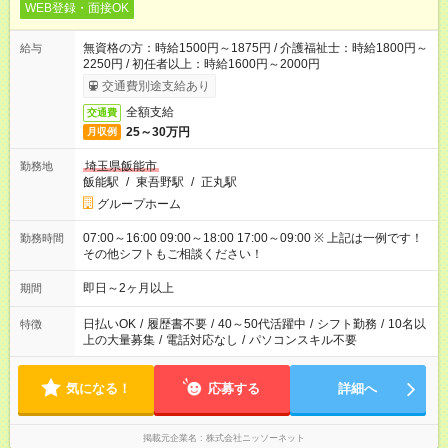
WEB登録・面接OK
無資格の方：時給1500円～1875円 / 介護福祉士：時給1800円～
給与
2250円 / 初任者以上：時給1600円～2000円
交通費別途支給あり
全額支給
交通費
25～30万円
月収例
埼玉県飯能市
勤務地
飯能駅
/
東吾野駅
/
正丸駅
グループホーム
07:00～16:00 09:00～18:00 17:00～09:00 ※ 上記は一例です！
勤務時間
その他シフトもご相談ください！
即日～2ヶ月以上
期間
日払いOK
/
履歴書不要
/
40～50代活躍中
/
シフト勤務
/
10名以
特徴
上の大量募集
/
電話対応なし
/
パソコンスキル不要
気になる！
応募する
詳細へ
掲載元企業名
株式会社ニッソーネット