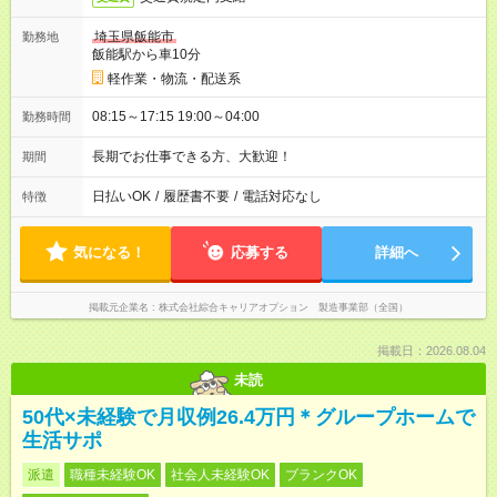
埼玉県飯能市
勤務地
飯能駅から車10分
軽作業・物流・配送系
08:15～17:15 19:00～04:00
勤務時間
長期でお仕事できる方、大歓迎！
期間
日払いOK
/
履歴書不要
/
電話対応なし
特徴
気になる！
応募する
詳細へ
掲載元企業名
株式会社綜合キャリアオプション 製造事業部（全国）
掲載日：2026.08.04
未読
50代×未経験で月収例26.4万円＊グループホームで
生活サポ
派遣
職種未経験OK
社会人未経験OK
ブランクOK