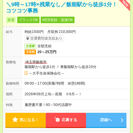
NEW
＼9時～17時×残業なし／飯能駅から徒歩1分！
コツコツ事務
派遣
ブランクOK
WEB登録・面接OK
時給1500円 月収例 210,000円
給与
交通費別途支給あり
全額支給
交通費
20～25万円
月収例
埼玉県飯能市
勤務地
飯能駅から徒歩1分
/
東飯能駅から徒歩10分
～大手生命保険会社～
09:00～17:00(実働7時間 休憩1時間)
勤務時間
2026年09月上旬～長期 ※9月～！
期間
履歴書不要
/
40～50代活躍中
特徴
気になる！
応募する
詳細へ