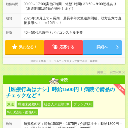
09:00～17:00(実働7時間 休憩1時間) ※8:50～9:00朝礼あり
勤務時間
（派遣期間は時給が発生します）
2026年10月上旬～長期 最長半年の派遣期間後、双方合意で直
期間
接雇用へ！ ※10月～！
40～50代活躍中
/
パソコンスキル不要
特徴
気になる！
応募する
詳細へ
掲載元企業名
パーソルテンプスタッフ株式会社 首都圏
掲載日：2026.08.06
未読
NEW
【医療行為はナシ】時給1500円！病院で備品の
チェックなど＊
派遣
職種未経験OK
社会人未経験OK
ブランクOK
WEB登録・面接OK
無資格の方：時給1500円～1875円 / 介護福祉士：時給1800円～
給与