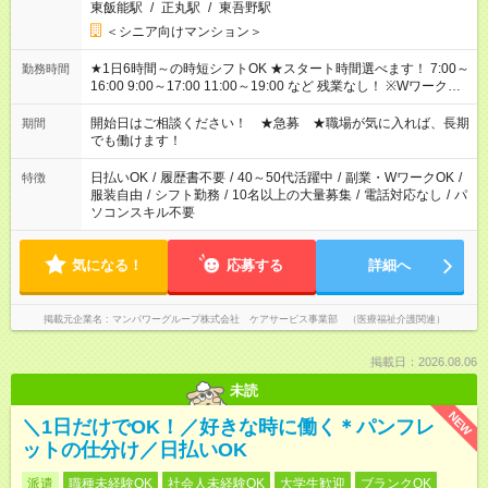
東飯能駅
/
正丸駅
/
東吾野駅
＜シニア向けマンション＞
★1日6時間～の時短シフトOK ★スタート時間選べます！ 7:00～
勤務時間
16:00 9:00～17:00 11:00～19:00 など 残業なし！ ※Wワークの
場合、他のお仕事と合わせ週40時間超の就業はご案内できませ
ん ※法令に基づき、週20時間以上勤務は社会保険への加入対象
開始日はご相談ください！ ★急募 ★職場が気に入れば、長期
期間
となります ※労働者派遣法（日雇い派遣の原則禁止）により、
でも働けます！
短時間・短期間の就業はご案内が難しい場合があります
日払いOK
/
履歴書不要
/
40～50代活躍中
/
副業・WワークOK
/
特徴
服装自由
/
シフト勤務
/
10名以上の大量募集
/
電話対応なし
/
パ
ソコンスキル不要
気になる！
応募する
詳細へ
掲載元企業名
マンパワーグループ株式会社 ケアサービス事業部 （医療福祉介護関連）
掲載日：2026.08.06
未読
NEW
＼1日だけでOK！／好きな時に働く＊パンフレ
ットの仕分け／日払いOK
派遣
職種未経験OK
社会人未経験OK
大学生歓迎
ブランクOK