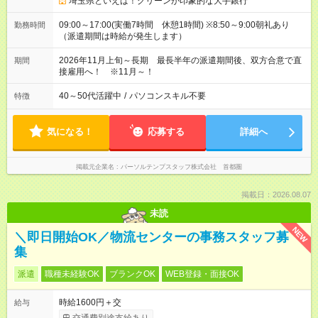
埼玉県といえば！グリーンが印象的な大手銀行
09:00～17:00(実働7時間 休憩1時間) ※8:50～9:00朝礼あり
勤務時間
（派遣期間は時給が発生します）
2026年11月上旬～長期 最長半年の派遣期間後、双方合意で直
期間
接雇用へ！ ※11月～！
40～50代活躍中
/
パソコンスキル不要
特徴
気になる！
応募する
詳細へ
掲載元企業名
パーソルテンプスタッフ株式会社 首都圏
掲載日：2026.08.07
未読
NEW
＼即日開始OK／物流センターの事務スタッフ募
集
派遣
職種未経験OK
ブランクOK
WEB登録・面接OK
時給1600円＋交
給与