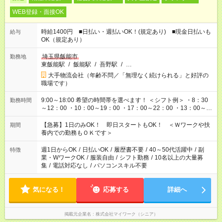
WEB登録・面接OK
時給1400円 ■日払い・週払いOK！(規定あり) ■現金日払いも
給与
OK（規定あり）
埼玉県飯能市
勤務地
東飯能駅
/
飯能駅
/
吾野駅
/
…
大手物流会社（年齢不問／「無理なく続けられる」と好評の
職場です）
9:00～18:00 希望の時間帯を選べます！ ＜シフト例＞ ・8：30
勤務時間
～12：00 ・10：00～19：00 ・17：00～22：00 ・13：00～
22：00 ・22：00～翌6：00 など
【急募】1日のみOK！ 即日スタートもOK！ ＜Ｗワークや扶
期間
養内での勤務もＯＫです＞
週1日からOK
/
日払いOK
/
履歴書不要
/
40～50代活躍中
/
副
特徴
業・WワークOK
/
服装自由
/
シフト勤務
/
10名以上の大量募
集
/
電話対応なし
/
パソコンスキル不要
気になる！
応募する
詳細へ
掲載元企業名
株式会社マイワーク（シニア）