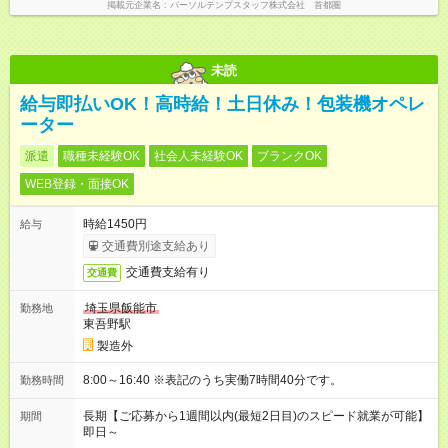
掲載元企業名
パーソルテンプスタッフ株式会社 首都圏
未読
給与即払いOK！高時給！土日休み！包装機オペレ
ーター
派遣
職種未経験OK
社会人未経験OK
ブランクOK
WEB登録・面接OK
時給1450円
給与
交通費別途支給あり
交通費支給有り
交通費
埼玉県飯能市
勤務地
東吾野駅
製造外
8:00～16:40 ※表記のうち実働7時間40分です。
勤務時間
長期【ご応募から1週間以内(最短2日目)のスピード就業が可能】
期間
即日～