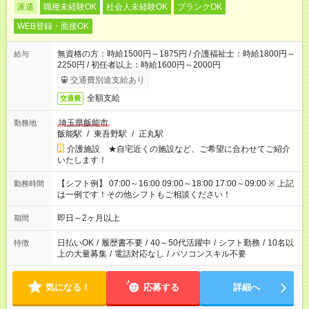
派遣
職種未経験OK
社会人未経験OK
ブランクOK
WEB登録・面接OK
無資格の方：時給1500円～1875円 / 介護福祉士：時給1800円～
給与
2250円 / 初任者以上：時給1600円～2000円
交通費別途支給あり
全額支給
交通費
埼玉県飯能市
勤務地
飯能駅
/
東吾野駅
/
正丸駅
介護施設 ★自宅近くの施設など、ご希望に合わせてご紹介
いたします！
【シフト例】 07:00～16:00 09:00～18:00 17:00～09:00 ※ 上記
勤務時間
は一例です！その他シフトもご相談ください！
即日～2ヶ月以上
期間
日払いOK
/
履歴書不要
/
40～50代活躍中
/
シフト勤務
/
10名以
特徴
上の大量募集
/
電話対応なし
/
パソコンスキル不要
気になる！
応募する
詳細へ