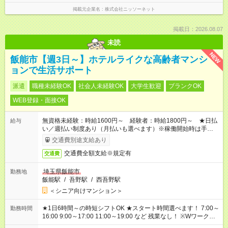
掲載元企業名
株式会社ニッソーネット
掲載日：2026.08.07
未読
NEW
飯能市【週3日～】ホテルライクな高齢者マンシ
ョンで生活サポート
派遣
職種未経験OK
社会人未経験OK
大学生歓迎
ブランクOK
WEB登録・面接OK
無資格未経験：時給1600円～ 経験者：時給1800円～ ★日払
給与
い／週払い制度あり（月払いも選べます）※稼働開始時は手続き
完了次第のお支払いとなります。
交通費別途支給あり
交通費全額支給※規定有
交通費
埼玉県飯能市
勤務地
飯能駅
/
吾野駅
/
西吾野駅
＜シニア向けマンション＞
★1日6時間～の時短シフトOK ★スタート時間選べます！ 7:00～
勤務時間
16:00 9:00～17:00 11:00～19:00 など 残業なし！ ※Wワークの
場合、他のお仕事と合わせ週40時間超の就業はご案内できませ