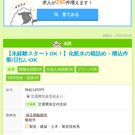
240
求人が
件増えます！
見てみる
掲載日：2026.08.05
未読
【未経験スタートOK！】化粧水の箱詰め・積込作
業/日払いOK
派遣
職種未経験OK
社会人未経験OK
ブランクOK
WEB登録・面接OK
時給1450円
給与
交通費別途支給あり
交通費規定内支給
交通費
埼玉県飯能市
勤務地
飯能市
製造・建築・土木・製造技術系