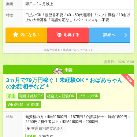
即日～2ヶ月以上
期間
日払いOK
/
履歴書不要
/
40～50代活躍中
/
シフト勤務
/
10名以
特徴
上の大量募集
/
電話対応なし
/
パソコンスキル不要
気になる！
応募する
詳細へ
掲載元企業名
株式会社ニッソーネット
掲載日：2026.08.08
未読
NEW
3ヵ月で79万円稼ぐ！未経験OK＊おばあちゃん
のお話相手など＊
派遣
職種未経験OK
社会人未経験OK
ブランクOK
WEB登録・面接OK
無資格の方：時給1500円～1875円 / 介護福祉士：時給1800円～
給与
2250円 / 初任者以上：時給1600円～2000円
交通費別途支給あり
全額支給
交通費