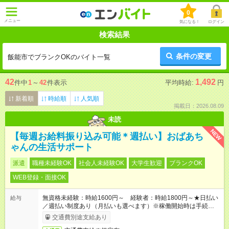
0
メニュー
気になる！
ログイン
検索結果
条件の変更
飯能市でブランクOKのバイト一覧
42
1,492
件中
1
～
42
件表示
平均時給:
円
新着順
時給順
人気順
掲載日：2026.08.09
未読
NEW
【毎週お給料振り込み可能＊週払い】おばあち
ゃんの生活サポート
派遣
職種未経験OK
社会人未経験OK
大学生歓迎
ブランクOK
WEB登録・面接OK
無資格未経験：時給1600円～ 経験者：時給1800円～★日払い
給与
／週払い制度あり（月払いも選べます）※稼働開始時は手続き完
了次第のお支払いとなります。
交通費別途支給あり