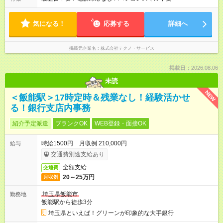
気になる！
応募する
詳細へ
掲載元企業名
株式会社テクノ・サービス
掲載日：2026.08.06
未読
NEW
＜飯能駅＞17時定時＆残業なし！経験活かせ
る！銀行支店内事務
紹介予定派遣
ブランクOK
WEB登録・面接OK
時給1500円 月収例 210,000円
給与
交通費別途支給あり
全額支給
交通費
20～25万円
月収例
埼玉県飯能市
勤務地
飯能駅から徒歩3分
埼玉県といえば！グリーンが印象的な大手銀行