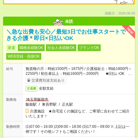
掲載日：2026.08.09
未読
NEW
＼急な出費も安心／最短3日でお仕事スタートで
きる介護＊即日×日払いOK
派遣
職種未経験OK
社会人未経験OK
ブランクOK
WEB登録・面接OK
無資格の方：時給1500円～1875円 / 介護福祉士：時給1800円～
給与
2250円 / 初任者以上：時給1600円～2000円 ■日払いOK ■
日収例：1万2000円（時給1500円×8h）
交通費別途支給あり
全額支給
交通費
埼玉県飯能市
勤務地
飯能駅
/
東吾野駅
/
正丸駅
介護施設 ★自宅近くの施設など、ご希望に合わせてご紹介
いたします！
(1)07:00～16:00 (2)09:00～18:00 (3)17:00～09:00 ※ 上記は一
勤務時間
例です！その他シフトもご相談ください！