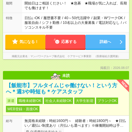
ん ※法令に基づき、週20時間以上勤務は社会保険への加入対象
開始日はご相談ください！ ★急募 ★職場が気に入れば、長期
期間
となります ※労働者派遣法（日雇い派遣の原則禁止）により、
でも働けます！
短時間・短期間の就業はご案内が難しい場合があります
日払いOK
/
履歴書不要
/
40～50代活躍中
/
副業・WワークOK
/
特徴
服装自由
/
シフト勤務
/
10名以上の大量募集
/
電話対応なし
/
パ
ソコンスキル不要
気になる！
応募する
詳細へ
掲載元企業名
マンパワーグループ株式会社 ケアサービス事業部 （医療福祉介護関連）
掲載日：2026.08.07
未読
NEW
【飯能市】フルタイムじゃ働けない！という方
へ＊週3や時短も＊ケアスタッフ
派遣
職種未経験OK
社会人未経験OK
大学生歓迎
ブランクOK
WEB登録・面接OK
無資格未経験：時給1600円～ 経験者：時給1800円～ ★日払
給与
い／週払い制度あり（月払いも選べます）※稼働開始時は手続き
完了次第のお支払いとなります。