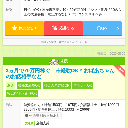
日払いOK
/
履歴書不要
/
40～50代活躍中
/
シフト勤務
/
10名以
特徴
上の大量募集
/
電話対応なし
/
パソコンスキル不要
気になる！
応募する
詳細へ
掲載元企業名
株式会社ニッソーネット
掲載日：2026.08.08
未読
NEW
3ヵ月で79万円稼ぐ！未経験OK＊おばあちゃん
のお話相手など
派遣
職種未経験OK
社会人未経験OK
ブランクOK
WEB登録・面接OK
無資格の方：時給1500円～1875円 / 介護福祉士：時給1800円～
給与
2250円 / 初任者以上：時給1600円～2000円
交通費別途支給あり
全額支給
交通費