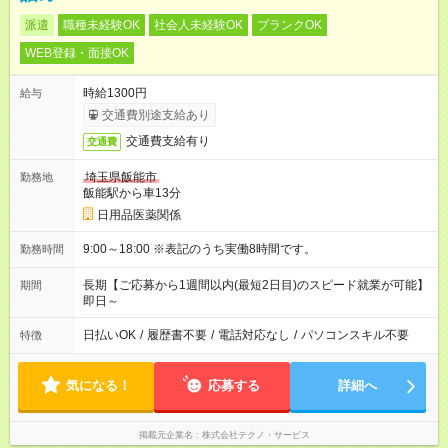
派遣
職種未経験OK
社会人未経験OK
ブランクOK
WEB登録・面接OK
時給1300円
給与
交通費別途支給あり
交通費支給有り
交通費
埼玉県飯能市
勤務地
飯能駅から車13分
日用品医薬関係
9:00～18:00 ※表記のうち実働8時間です。
勤務時間
長期【ご応募から1週間以内(最短2日目)のスピード就業が可能】
期間
即日～
日払いOK
/
履歴書不要
/
電話対応なし
/
パソコンスキル不要
特徴
気になる！
応募する
詳細へ
掲載元企業名
株式会社テクノ・サービス