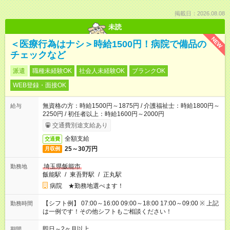
掲載日：2026.08.08
未読
NEW
＜医療行為はナシ＞時給1500円！病院で備品の
チェックなど
派遣
職種未経験OK
社会人未経験OK
ブランクOK
WEB登録・面接OK
無資格の方：時給1500円～1875円 / 介護福祉士：時給1800円～
給与
2250円 / 初任者以上：時給1600円～2000円
交通費別途支給あり
全額支給
交通費
25～30万円
月収例
埼玉県飯能市
勤務地
飯能駅
/
東吾野駅
/
正丸駅
病院 ★勤務地選べます！
【シフト例】 07:00～16:00 09:00～18:00 17:00～09:00 ※ 上記
勤務時間
は一例です！その他シフトもご相談ください！
即日～2ヶ月以上
期間