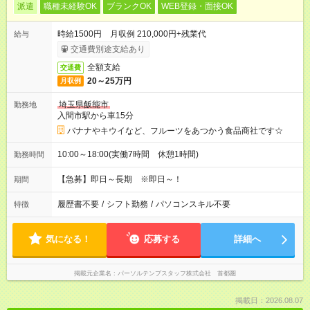
派遣
職種未経験OK
ブランクOK
WEB登録・面接OK
時給1500円 月収例 210,000円+残業代
給与
交通費別途支給あり
全額支給
交通費
20～25万円
月収例
埼玉県飯能市
勤務地
入間市駅から車15分
バナナやキウイなど、フルーツをあつかう食品商社です☆
10:00～18:00(実働7時間 休憩1時間)
勤務時間
【急募】即日～長期 ※即日～！
期間
履歴書不要
/
シフト勤務
/
パソコンスキル不要
特徴
気になる！
応募する
詳細へ
掲載元企業名
パーソルテンプスタッフ株式会社 首都圏
掲載日：2026.08.07