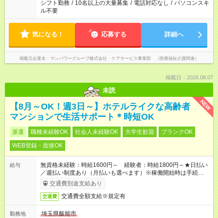
シフト勤務
/
10名以上の大量募集
/
電話対応なし
/
パソコンスキ
ル不要
気になる！
応募する
詳細へ
掲載元企業名
マンパワーグループ株式会社 ケアサービス事業部 （医療福祉介護関連）
掲載日：2026.08.07
未読
NEW
【8月～OK！週3日～】ホテルライクな高齢者
マンションで生活サポート＊時短OK
派遣
職種未経験OK
社会人未経験OK
大学生歓迎
ブランクOK
WEB登録・面接OK
無資格未経験：時給1600円～ 経験者：時給1800円～★日払い
給与
／週払い制度あり（月払いも選べます）※稼働開始時は手続き完
了次第のお支払いとなります。
交通費別途支給あり
交通費全額支給※規定有
交通費
埼玉県飯能市
勤務地