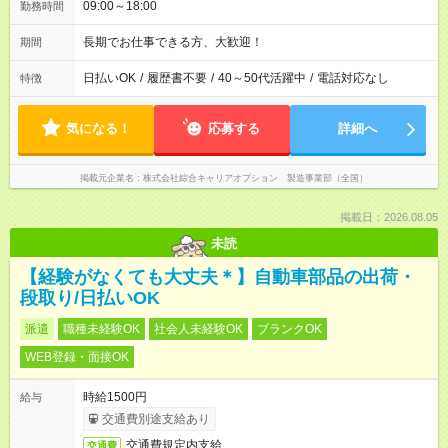
09:00～18:00
勤務時間
長期でお仕事できる方、大歓迎！
期間
日払いOK
/
履歴書不要
/
40～50代活躍中
/
電話対応なし
特徴
気になる！
応募する
詳細へ
掲載元企業名
株式会社綜合キャリアオプション 製造事業部（全国）
掲載日：2026.08.05
未読
【経験がなくても大丈夫＊】自動車部品の出荷・
段取り/日払いOK
派遣
職種未経験OK
社会人未経験OK
ブランクOK
WEB登録・面接OK
時給1500円
給与
交通費別途支給あり
交通費規定内支給
交通費