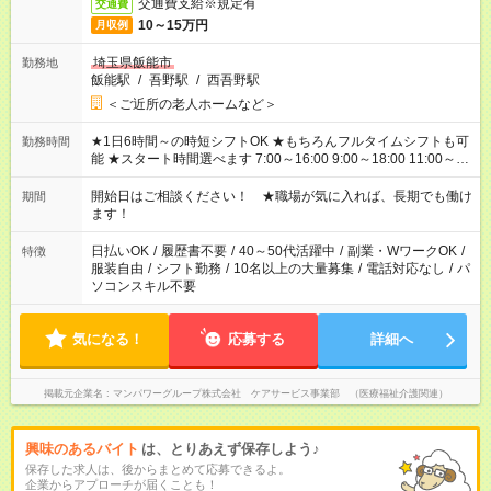
交通費支給※規定有
交通費
10～15万円
月収例
埼玉県飯能市
勤務地
飯能駅
/
吾野駅
/
西吾野駅
＜ご近所の老人ホームなど＞
★1日6時間～の時短シフトOK ★もちろんフルタイムシフトも可
勤務時間
能 ★スタート時間選べます 7:00～16:00 9:00～18:00 11:00～
20:00 など 残業なし！ ※Wワークの場合、他のお仕事と合わせ
週40時間超の就業はご案内できません ※法令に基づき、週20時
開始日はご相談ください！ ★職場が気に入れば、長期でも働け
期間
間以上勤務は社会保険への加入対象となります ※労働者派遣法
ます！
（日雇い派遣の原則禁止）により、短時間・短期間の就業はご
案内が難しい場合があります
日払いOK
/
履歴書不要
/
40～50代活躍中
/
副業・WワークOK
/
特徴
服装自由
/
シフト勤務
/
10名以上の大量募集
/
電話対応なし
/
パ
ソコンスキル不要
気になる！
応募する
詳細へ
掲載元企業名
マンパワーグループ株式会社 ケアサービス事業部 （医療福祉介護関連）
興味のあるバイト
は、とりあえず保存しよう♪
保存した求人は、後からまとめて応募できるよ。
企業からアプローチが届くことも！