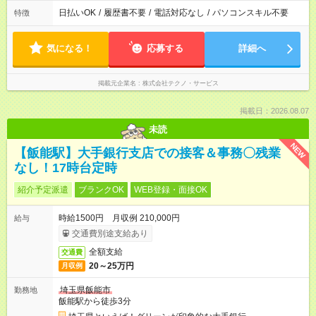
日払いOK
/
履歴書不要
/
電話対応なし
/
パソコンスキル不要
特徴
気になる！
応募する
詳細へ
掲載元企業名
株式会社テクノ・サービス
掲載日：2026.08.07
未読
NEW
【飯能駅】大手銀行支店での接客＆事務〇残業
なし！17時台定時
紹介予定派遣
ブランクOK
WEB登録・面接OK
時給1500円 月収例 210,000円
給与
交通費別途支給あり
全額支給
交通費
20～25万円
月収例
埼玉県飯能市
勤務地
飯能駅から徒歩3分