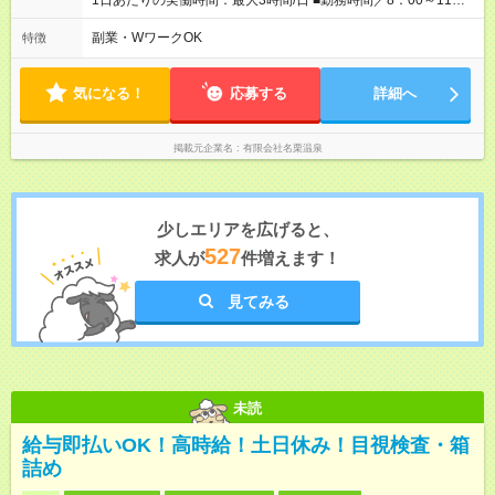
1日あたりの実働時間：最大3時間/日 ■勤務時間／8：00～11：
00（実働3時間） ■勤務日数／週４日以上の勤務から応募OK*土
日どちらかを含む
副業・WワークOK
特徴
気になる！
応募する
詳細へ
掲載元企業名
有限会社名栗温泉
少しエリアを広げると、
527
求人が
件増えます！
見てみる
未読
給与即払いOK！高時給！土日休み！目視検査・箱
詰め