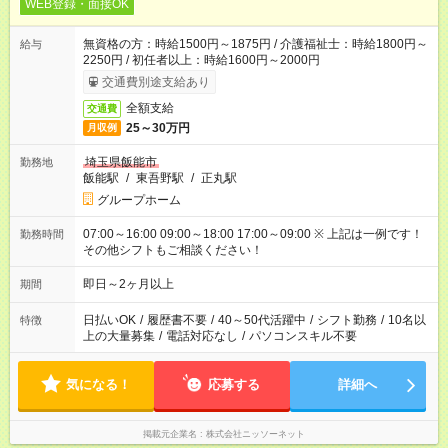
WEB登録・面接OK
無資格の方：時給1500円～1875円 / 介護福祉士：時給1800円～
給与
2250円 / 初任者以上：時給1600円～2000円
交通費別途支給あり
全額支給
交通費
25～30万円
月収例
埼玉県飯能市
勤務地
飯能駅
/
東吾野駅
/
正丸駅
グループホーム
07:00～16:00 09:00～18:00 17:00～09:00 ※ 上記は一例です！
勤務時間
その他シフトもご相談ください！
即日～2ヶ月以上
期間
日払いOK
/
履歴書不要
/
40～50代活躍中
/
シフト勤務
/
10名以
特徴
上の大量募集
/
電話対応なし
/
パソコンスキル不要
気になる！
応募する
詳細へ
掲載元企業名
株式会社ニッソーネット