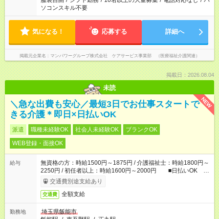
服装自由
/
シフト勤務
/
10名以上の大量募集
/
電話対応なし
/
パ
ソコンスキル不要
気になる！
応募する
詳細へ
掲載元企業名
マンパワーグループ株式会社 ケアサービス事業部 （医療福祉介護関連）
掲載日：2026.08.04
未読
NEW
＼急な出費も安心／最短3日でお仕事スタートで
きる介護＊即日×日払いOK
派遣
職種未経験OK
社会人未経験OK
ブランクOK
WEB登録・面接OK
無資格の方：時給1500円～1875円 / 介護福祉士：時給1800円～
給与
2250円 / 初任者以上：時給1600円～2000円 ■日払いOK ■
日収例：1万2000円（時給1500円×8h）
交通費別途支給あり
全額支給
交通費
埼玉県飯能市
勤務地