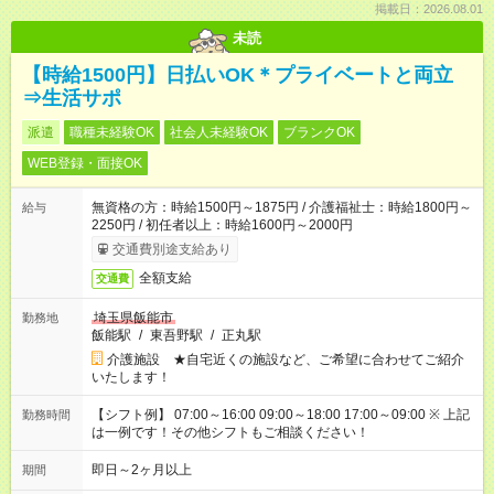
掲載日：2026.08.01
未読
【時給1500円】日払いOK＊プライベートと両立
⇒生活サポ
派遣
職種未経験OK
社会人未経験OK
ブランクOK
WEB登録・面接OK
無資格の方：時給1500円～1875円 / 介護福祉士：時給1800円～
給与
2250円 / 初任者以上：時給1600円～2000円
交通費別途支給あり
全額支給
交通費
埼玉県飯能市
勤務地
飯能駅
/
東吾野駅
/
正丸駅
介護施設 ★自宅近くの施設など、ご希望に合わせてご紹介
いたします！
【シフト例】 07:00～16:00 09:00～18:00 17:00～09:00 ※ 上記
勤務時間
は一例です！その他シフトもご相談ください！
即日～2ヶ月以上
期間