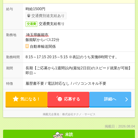
時給1500円
給与
交通費別途支給あり
交通費支給有り
交通費
埼玉県飯能市
勤務地
飯能駅からバス22分
自動車輸送関係
8:15～17:15 20:15～5:15 ※表記のうち実働8時間です。
勤務時間
長期【ご応募から1週間以内(最短2日目)のスピード就業が可能】
期間
即日～
履歴書不要
/
電話対応なし
/
パソコンスキル不要
特徴
気になる！
応募する
詳細へ
掲載元企業名
株式会社テクノ・サービス
掲載日：2026.08.04
未読