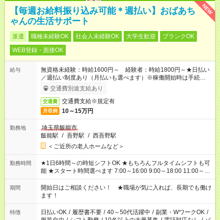
NEW
【毎週お給料振り込み可能＊週払い】おばあち
ゃんの生活サポート
派遣
職種未経験OK
社会人未経験OK
大学生歓迎
ブランクOK
WEB登録・面接OK
無資格未経験：時給1600円～ 経験者：時給1800円～★日払い
給与
／週払い制度あり（月払いも選べます）※稼働開始時は手続き完
了次第のお支払いとなります。
交通費別途支給あり
交通費支給※規定有
交通費
10～15万円
月収例
埼玉県飯能市
勤務地
飯能駅
/
吾野駅
/
西吾野駅
＜ご近所の老人ホームなど＞
★1日6時間～の時短シフトOK ★もちろんフルタイムシフトも可
勤務時間
能 ★スタート時間選べます 7:00～16:00 9:00～18:00 11:00～
20:00 など 残業なし！ ※Wワークの場合、他のお仕事と合わせ
週40時間超の就業はご案内できません ※法令に基づき、週20時
開始日はご相談ください！ ★職場が気に入れば、長期でも働け
期間
間以上勤務は社会保険への加入対象となります ※労働者派遣法
ます！
（日雇い派遣の原則禁止）により、短時間・短期間の就業はご
案内が難しい場合があります
日払いOK
/
履歴書不要
/
40～50代活躍中
/
副業・WワークOK
/
特徴