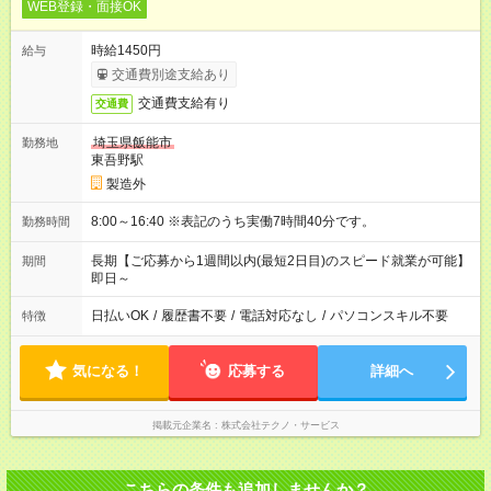
WEB登録・面接OK
時給1450円
給与
交通費別途支給あり
交通費支給有り
交通費
埼玉県飯能市
勤務地
東吾野駅
製造外
8:00～16:40 ※表記のうち実働7時間40分です。
勤務時間
長期【ご応募から1週間以内(最短2日目)のスピード就業が可能】
期間
即日～
日払いOK
/
履歴書不要
/
電話対応なし
/
パソコンスキル不要
特徴
気になる！
応募する
詳細へ
掲載元企業名
株式会社テクノ・サービス
こちらの条件も追加しませんか？