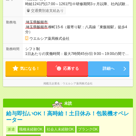
時給1241円(17:00～1261円)※研修期間3ヶ月以降、社内試験に
よる更新判定あり 社内試験合格後、時給＋50～100円の昇給あ
交通費別途支給あり
り （大学生は＋20円） 試用期間あり：入社日から3ヶ月間／本
採用と待遇は変わりません。 【試用期間】試用期間あり 試用期
埼玉県飯能市
勤務地
間の長さ：3ヶ月 雇用形態、給与は本採用時と同じです。
埼玉県飯能市
柳町15-6（最寄り駅：八高線「東飯能駅」徒歩4
分）
ウエルシア薬局株式会社
シフト制
勤務時間
1日あたりの実働時間：最大7時間45分/日 9:00～19:00の間で1
日7.75時間の勤務 ☆週5日の勤務 ※勤務曜日応相談
気になる！
応募する
詳細へ
掲載元企業名
ウエルシア薬局株式会社
未読
給与即払いOK！高時給！土日休み！包装機オペレ
ーター
派遣
職種未経験OK
社会人未経験OK
ブランクOK