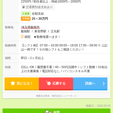
2250円 / 初任者以上：時給1600円～2000円
交通費別途支給あり
全額支給
交通費
25～30万円
月収例
埼玉県飯能市
勤務地
飯能駅
/
東吾野駅
/
正丸駅
病院 ★勤務地選べます！
【シフト例】 07:00～16:00 09:00～18:00 17:00～09:00 ※ 上記
勤務時間
は一例です！その他シフトもご相談ください！
即日～2ヶ月以上
期間
日払いOK
/
履歴書不要
/
40～50代活躍中
/
シフト勤務
/
10名以
特徴
上の大量募集
/
電話対応なし
/
パソコンスキル不要
気になる！
応募する
詳細へ
掲載元企業名
株式会社ニッソーネット
掲載日：2026.08.05
未読