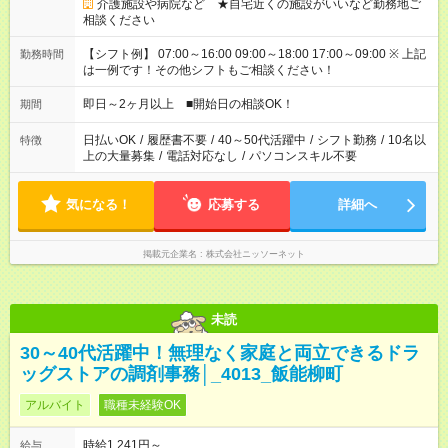
介護施設や病院など ★自宅近くの施設がいいなど勤務地ご
相談ください
【シフト例】 07:00～16:00 09:00～18:00 17:00～09:00 ※ 上記
勤務時間
は一例です！その他シフトもご相談ください！
即日～2ヶ月以上 ■開始日の相談OK！
期間
日払いOK
/
履歴書不要
/
40～50代活躍中
/
シフト勤務
/
10名以
特徴
上の大量募集
/
電話対応なし
/
パソコンスキル不要
気になる！
応募する
詳細へ
掲載元企業名
株式会社ニッソーネット
未読
30～40代活躍中！無理なく家庭と両立できるドラ
ッグストアの調剤事務│_4013_飯能柳町
アルバイト
職種未経験OK
時給1,241円～
給与