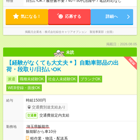
日払いOK
/
履歴書不要
/
40～50代活躍中
/
電話対応なし
特徴
気になる！
応募する
詳細へ
掲載元企業名
株式会社綜合キャリアオプション 製造事業部（全国）
掲載日：2026.08.05
未読
NEW
【経験がなくても大丈夫＊】自動車部品の出
荷・段取り/日払いOK
派遣
職種未経験OK
社会人未経験OK
ブランクOK
WEB登録・面接OK
時給1500円
給与
交通費別途支給あり
交通費規定内支給
交通費
埼玉県飯能市
勤務地
飯能駅から車10分
軽作業・物流・配送系