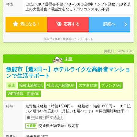
日払いOK
/
履歴書不要
/
40～50代活躍中
/
シフト勤務
/
10名以
特徴
上の大量募集
/
電話対応なし
/
パソコンスキル不要
気になる！
応募する
詳細へ
掲載元企業名
株式会社ニッソーネット
掲載日：2026.08.01
未読
飯能市【週3日～】ホテルライクな高齢者マンショ
ンで生活サポート
派遣
職種未経験OK
社会人未経験OK
大学生歓迎
ブランクOK
WEB登録・面接OK
無資格未経験：時給1600円～ 経験者：時給1800円～ ★日払
給与
い／週払い制度あり（月払いも選べます）※稼働開始時は手続き
完了次第のお支払いとなります。
交通費別途支給あり
交通費全額支給※規定有
交通費
埼玉県飯能市
勤務地