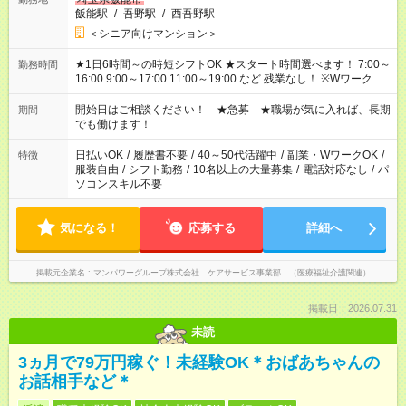
飯能駅
/
吾野駅
/
西吾野駅
＜シニア向けマンション＞
★1日6時間～の時短シフトOK ★スタート時間選べます！ 7:00～
勤務時間
16:00 9:00～17:00 11:00～19:00 など 残業なし！ ※Wワークの
場合、他のお仕事と合わせ週40時間超の就業はご案内できませ
ん ※法令に基づき、週20時間以上勤務は社会保険への加入対象
開始日はご相談ください！ ★急募 ★職場が気に入れば、長期
期間
となります ※労働者派遣法（日雇い派遣の原則禁止）により、
でも働けます！
短時間・短期間の就業はご案内が難しい場合があります
日払いOK
/
履歴書不要
/
40～50代活躍中
/
副業・WワークOK
/
特徴
服装自由
/
シフト勤務
/
10名以上の大量募集
/
電話対応なし
/
パ
ソコンスキル不要
気になる！
応募する
詳細へ
掲載元企業名
マンパワーグループ株式会社 ケアサービス事業部 （医療福祉介護関連）
掲載日：2026.07.31
未読
3ヵ月で79万円稼ぐ！未経験OK＊おばあちゃんの
お話相手など＊