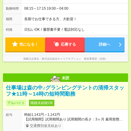
08:15～17:15 19:00～04:00
勤務時間
長期でお仕事できる方、大歓迎！
期間
日払いOK
/
履歴書不要
/
電話対応なし
特徴
気になる！
応募する
詳細へ
掲載元企業名
株式会社綜合キャリアオプション 製造事業部（全国）
未読
仕事場は森の中♪グランピングテントの清掃スタッ
フ★11時～14時の短時間勤務
アルバイト
職種未経験OK
時給1,141円～1,141円
給与
【試用期間】試用期間あり 試用期間の長さ：3ヶ月 雇用形態、
給与は本採用時と同じです。
交通費別途支給あり