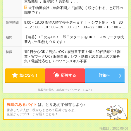
東飯能駅
/
飯能駅
/
吾野駅
/
…
大手物流会社（年齢不問／「無理なく続けられる」と好評の
職場です）
9:00～18:00 希望の時間帯を選べます！ ＜シフト例＞ ・8：30
勤務時間
～12：00 ・10：00～19：00 ・17：00～22：00 ・13：00～
22：00 ・22：00～翌6：00 など
【急募】1日のみOK！ 即日スタートもOK！ ＜Ｗワークや扶
期間
養内での勤務もＯＫです＞
週1日からOK
/
日払いOK
/
履歴書不要
/
40～50代活躍中
/
副
特徴
業・WワークOK
/
服装自由
/
シフト勤務
/
10名以上の大量募
集
/
電話対応なし
/
パソコンスキル不要
気になる！
応募する
詳細へ
掲載元企業名
株式会社マイワーク（シニア）
興味のあるバイト
は、とりあえず保存しよう♪
保存した求人は、後からまとめて応募できるよ。
企業からアプローチが届くことも！
掲載日：2026.08.06