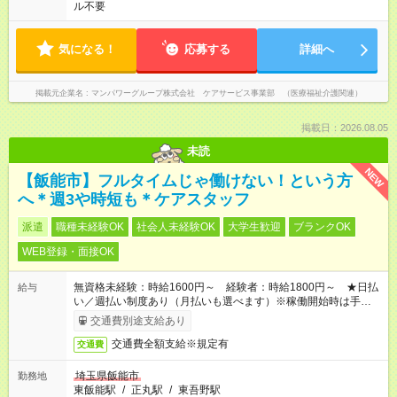
ル不要
気になる！
応募する
詳細へ
掲載元企業名
マンパワーグループ株式会社 ケアサービス事業部 （医療福祉介護関連）
掲載日：2026.08.05
未読
NEW
【飯能市】フルタイムじゃ働けない！という方
へ＊週3や時短も＊ケアスタッフ
派遣
職種未経験OK
社会人未経験OK
大学生歓迎
ブランクOK
WEB登録・面接OK
無資格未経験：時給1600円～ 経験者：時給1800円～ ★日払
給与
い／週払い制度あり（月払いも選べます）※稼働開始時は手続き
完了次第のお支払いとなります。
交通費別途支給あり
交通費全額支給※規定有
交通費
埼玉県飯能市
勤務地
東飯能駅
/
正丸駅
/
東吾野駅