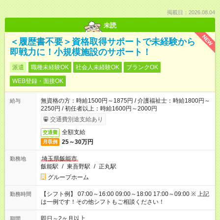
掲載日：2026.08.04
未読
NEW
＜履歴書不要＞資格取得サポートで未経験から
即戦力に！小規模施設のサポート！
派遣
職種未経験OK
社会人未経験OK
ブランクOK
WEB登録・面接OK
無資格の方：時給1500円～1875円 / 介護福祉士：時給1800円～
給与
2250円 / 初任者以上：時給1600円～2000円
交通費別途支給あり
全額支給
交通費
25～30万円
月収例
埼玉県飯能市
勤務地
飯能駅
/
東吾野駅
/
正丸駅
グループホーム
【シフト例】 07:00～16:00 09:00～18:00 17:00～09:00 ※ 上記
勤務時間
は一例です！その他シフトもご相談ください！
即日～2ヶ月以上
期間