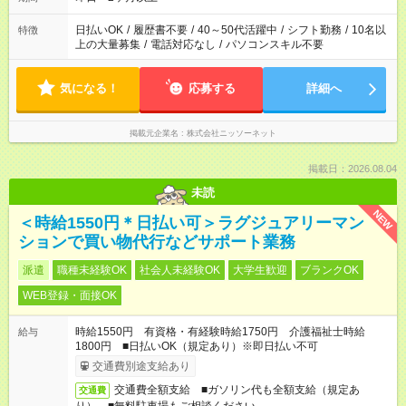
日払いOK
/
履歴書不要
/
40～50代活躍中
/
シフト勤務
/
10名以
特徴
上の大量募集
/
電話対応なし
/
パソコンスキル不要
気になる！
応募する
詳細へ
掲載元企業名
株式会社ニッソーネット
掲載日：2026.08.04
未読
NEW
＜時給1550円＊日払い可＞ラグジュアリーマン
ションで買い物代行などサポート業務
派遣
職種未経験OK
社会人未経験OK
大学生歓迎
ブランクOK
WEB登録・面接OK
時給1550円 有資格・有経験時給1750円 介護福祉士時給
給与
1800円 ■日払いOK（規定あり）※即日払い不可
交通費別途支給あり
交通費全額支給 ■ガソリン代も全額支給（規定あ
交通費