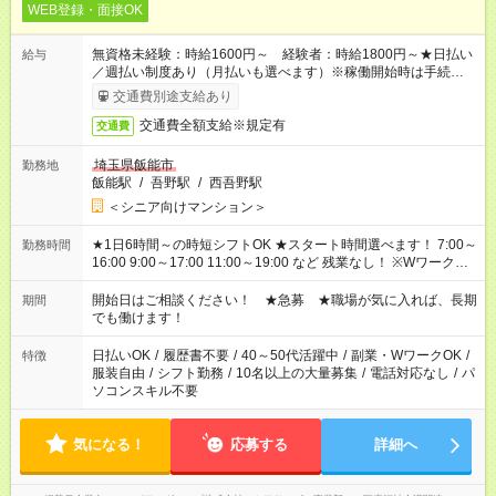
WEB登録・面接OK
無資格未経験：時給1600円～ 経験者：時給1800円～★日払い
給与
／週払い制度あり（月払いも選べます）※稼働開始時は手続き完
了次第のお支払いとなります。
交通費別途支給あり
交通費全額支給※規定有
交通費
埼玉県飯能市
勤務地
飯能駅
/
吾野駅
/
西吾野駅
＜シニア向けマンション＞
★1日6時間～の時短シフトOK ★スタート時間選べます！ 7:00～
勤務時間
16:00 9:00～17:00 11:00～19:00 など 残業なし！ ※Wワークの
場合、他のお仕事と合わせ週40時間超の就業はご案内できませ
ん ※法令に基づき、週20時間以上勤務は社会保険への加入対象
開始日はご相談ください！ ★急募 ★職場が気に入れば、長期
期間
となります ※労働者派遣法（日雇い派遣の原則禁止）により、
でも働けます！
短時間・短期間の就業はご案内が難しい場合があります
日払いOK
/
履歴書不要
/
40～50代活躍中
/
副業・WワークOK
/
特徴
服装自由
/
シフト勤務
/
10名以上の大量募集
/
電話対応なし
/
パ
ソコンスキル不要
気になる！
応募する
詳細へ