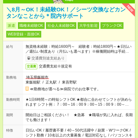
NEW
＼8月～OK！未経験OK！／シーツ交換などカン
タンなことから＊院内サポート
派遣
職種未経験OK
社会人未経験OK
大学生歓迎
ブランクOK
WEB登録・面接OK
無資格未経験：時給1600円～ 経験者：時給1800円～★日払い
給与
／週払い制度あり（月払いも選べます）※稼働開始時は手続き完
了次第のお支払いとなります。
交通費別途支給あり
交通費支給※規定有
交通費
埼玉県飯能市
勤務地
東飯能駅
/
正丸駅
/
東吾野駅
≪勤務地が選べる≫病院でのお仕事です。
★1日6時間～の時短シフトOK ★都合に合わせてシフトが決めら
勤務時間
れます シフト例： 7：00～16：00 9：00～15：00 9：00～
18：00 11：00～20：00 など ※Wワークの場合、他のお仕事と
合わせ週40時間超の就業はご案内できません ※法令に基づき、
開始日はご相談ください！ ★急募 ★職場が気に入れば、長期
期間
週20時間以上勤務は社会保険への加入対象となります ※労働者
でも働けます！
派遣法（日雇い派遣の原則禁止）により、短時間・短期間の就
業はご案内が難しい場合があります
日払いOK
/
履歴書不要
/
40～50代活躍中
/
副業・WワークOK
/
特徴
シフト勤務
/
10名以上の大量募集
/
電話対応なし
/
パソコンスキ