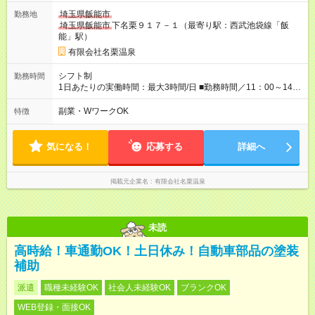
埼玉県飯能市
勤務地
埼玉県飯能市
下名栗９１７－１（最寄り駅：西武池袋線「飯
能」駅）
有限会社名栗温泉
シフト制
勤務時間
1日あたりの実働時間：最大3時間/日 ■勤務時間／11：00～14：
00（実働3時間） ■勤務日数／土日どちらかを含む週2~3回程度
の勤務
副業・WワークOK
特徴
気になる！
応募する
詳細へ
掲載元企業名
有限会社名栗温泉
未読
高時給！車通勤OK！土日休み！自動車部品の塗装
補助
派遣
職種未経験OK
社会人未経験OK
ブランクOK
WEB登録・面接OK