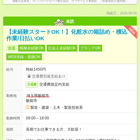
掲載元企業名
マンパワーグループ株式会社 ケアサービス事業部 （医療福祉介護関連）
掲載日：2026.08.05
未読
NEW
【未経験スタートOK！】化粧水の箱詰め・積込
作業/日払いOK
派遣
職種未経験OK
社会人未経験OK
ブランクOK
WEB登録・面接OK
時給1450円
給与
交通費別途支給あり
交通費規定内支給
交通費
埼玉県飯能市
勤務地
飯能市
製造・建築・土木・製造技術系
09:00～18:00
勤務時間
長期でお仕事できる方、大歓迎！
期間