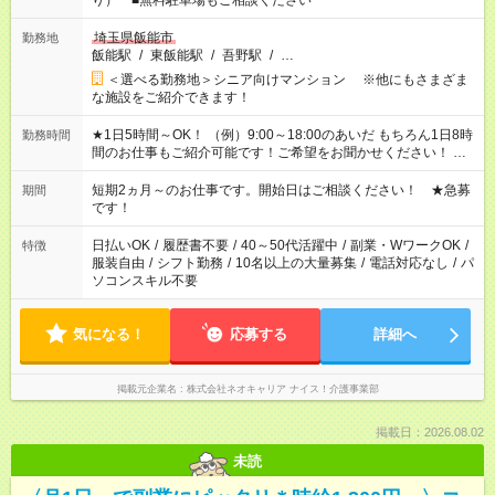
り） ■無料駐車場もご相談ください
埼玉県飯能市
勤務地
飯能駅
/
東飯能駅
/
吾野駅
/
…
＜選べる勤務地＞シニア向けマンション ※他にもさまざま
な施設をご紹介できます！
★1日5時間～OK！ （例）9:00～18:00のあいだ もちろん1日8時
勤務時間
間のお仕事もご紹介可能です！ご希望をお聞かせください！ ★
家庭の都合でお休みが必要な場合も遠慮なくご相談ください。
※週最低15時間以上の勤務が必要です
短期2ヵ月～のお仕事です。開始日はご相談ください！ ★急募
期間
です！
日払いOK
/
履歴書不要
/
40～50代活躍中
/
副業・WワークOK
/
特徴
服装自由
/
シフト勤務
/
10名以上の大量募集
/
電話対応なし
/
パ
ソコンスキル不要
気になる！
応募する
詳細へ
掲載元企業名
株式会社ネオキャリア ナイス！介護事業部
掲載日：2026.08.02
未読