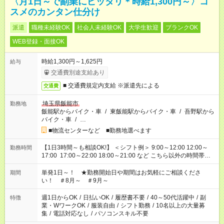
〈月1日～で副業にピッタリ＊時給1,300円～〉コ
スメのカンタン仕分け
派遣
職種未経験OK
社会人未経験OK
大学生歓迎
ブランクOK
WEB登録・面接OK
時給1,300円～1,625円
給与
交通費別途支給あり
■ 交通費規定内支給 ※派遣先による
交通費
埼玉県飯能市
勤務地
飯能駅からバイク・車
/
東飯能駅からバイク・車
/
吾野駅から
バイク・車
/
…
■物流センターなど ■勤務地選べます
【1日3時間～も相談OK!】 ＜シフト例＞ 9:00～12:00 12:00～
勤務時間
17:00 17:00～22:00 18:00～21:00 など こちら以外の時間帯も
お気軽にご相談ください！
単発1日～！ ★勤務開始日や期間はお気軽にご相談くださ
期間
い！ ＃8月～ ＃9月～
週1日からOK
/
日払いOK
/
履歴書不要
/
40～50代活躍中
/
副
特徴
業・WワークOK
/
服装自由
/
シフト勤務
/
10名以上の大量募
集
/
電話対応なし
/
パソコンスキル不要