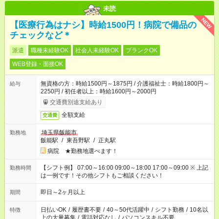
未読
NEW
【医療行為はナシ】時給1500円！病院で備品の
チェックなど＊
派遣
職種未経験OK
社会人未経験OK
ブランクOK
WEB登録・面接OK
無資格の方：時給1500円～1875円 / 介護福祉士：時給1800円～
給与
2250円 / 初任者以上：時給1600円～2000円
交通費別途支給あり
全額支給
交通費
埼玉県飯能市
勤務地
飯能駅
/
東吾野駅
/
正丸駅
病院 ★勤務地選べます！
【シフト例】 07:00～16:00 09:00～18:00 17:00～09:00 ※ 上記
勤務時間
は一例です！その他シフトもご相談ください！
即日～2ヶ月以上
期間
日払いOK
/
履歴書不要
/
40～50代活躍中
/
シフト勤務
/
10名以
特徴
上の大量募集
/
電話対応なし
/
パソコンスキル不要