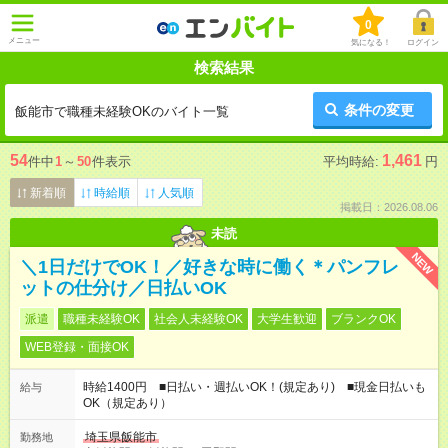
0
メニュー
気になる！
ログイン
検索結果
条件の変更
飯能市で職種未経験OKのバイト一覧
54
1,461
件中
1
～
50
件表示
平均時給:
円
新着順
時給順
人気順
掲載日：2026.08.06
未読
NEW
＼1日だけでOK！／好きな時に働く＊パンフレ
ットの仕分け／日払いOK
派遣
職種未経験OK
社会人未経験OK
大学生歓迎
ブランクOK
WEB登録・面接OK
時給1400円 ■日払い・週払いOK！(規定あり) ■現金日払いも
給与
OK（規定あり）
埼玉県飯能市
勤務地