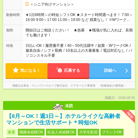
＜シニア向けマンション＞
★1日6時間～の時短シフトOK ★スタート時間選べます！ 7:00～
勤務時間
16:00 9:00～17:00 11:00～19:00 など 残業なし！ ※Wワークの
場合、他のお仕事と合わせ週40時間超の就業はご案内できませ
ん ※法令に基づき、週20時間以上勤務は社会保険への加入対象
開始日はご相談ください！ ★急募 ★職場が気に入れば、長期
期間
となります ※労働者派遣法（日雇い派遣の原則禁止）により、
でも働けます！
短時間・短期間の就業はご案内が難しい場合があります
日払いOK
/
履歴書不要
/
40～50代活躍中
/
副業・WワークOK
/
特徴
服装自由
/
シフト勤務
/
10名以上の大量募集
/
電話対応なし
/
パ
ソコンスキル不要
気になる！
応募する
詳細へ
掲載元企業名
マンパワーグループ株式会社 ケアサービス事業部 （医療福祉介護関連）
掲載日：2026.08.05
未読
NEW
【8月～OK！週3日～】ホテルライクな高齢者
マンションで生活サポート＊時短OK
派遣
職種未経験OK
社会人未経験OK
大学生歓迎
ブランクOK