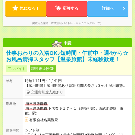
気になる！
応募する
詳細へ
掲載元企業名
株式会社バイトレ（キャムコムグループ）
未読
仕事おわりの入浴OK♪短時間・午前中・週4から☆
お風呂清掃スタッフ【温泉旅館】未経験歓迎！
アルバイト
職種未経験OK
時給1,141円～1,141円
給与
【試用期間】試用期間あり 試用期間の長さ：3ヶ月 雇用形態、
給与は本採用時と同じです。
交通費別途支給あり
埼玉県飯能市
勤務地
埼玉県飯能市
下名栗９１７－１（最寄り駅：西武池袋線「飯
能」駅）
有限会社名栗温泉
シフト制
勤務時間