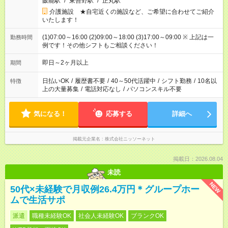
飯能駅
/
東吾野駅
/
正丸駅
介護施設 ★自宅近くの施設など、ご希望に合わせてご紹介
いたします！
(1)07:00～16:00 (2)09:00～18:00 (3)17:00～09:00 ※ 上記は一
勤務時間
例です！その他シフトもご相談ください！
即日～2ヶ月以上
期間
日払いOK
/
履歴書不要
/
40～50代活躍中
/
シフト勤務
/
10名以
特徴
上の大量募集
/
電話対応なし
/
パソコンスキル不要
気になる！
応募する
詳細へ
掲載元企業名
株式会社ニッソーネット
掲載日：2026.08.04
未読
NEW
50代×未経験で月収例26.4万円＊グループホー
ムで生活サポ
派遣
職種未経験OK
社会人未経験OK
ブランクOK