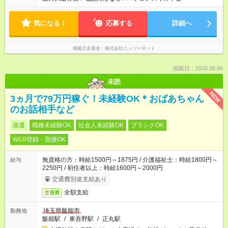
気になる！
応募する
詳細へ
掲載元企業名
株式会社ニッソーネット
掲載日：2026.08.06
未読
NEW
3ヵ月で79万円稼ぐ！未経験OK＊おばあちゃん
のお話相手など
派遣
職種未経験OK
社会人未経験OK
ブランクOK
WEB登録・面接OK
無資格の方：時給1500円～1875円 / 介護福祉士：時給1800円～
給与
2250円 / 初任者以上：時給1600円～2000円
交通費別途支給あり
全額支給
交通費
埼玉県飯能市
勤務地
飯能駅
/
東吾野駅
/
正丸駅