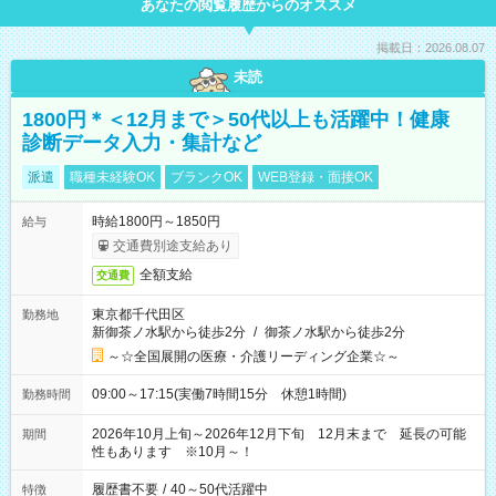
あなたの閲覧履歴からのオススメ
掲載日：2026.08.07
未読
1800円＊＜12月まで＞50代以上も活躍中！健康
診断データ入力・集計など
派遣
職種未経験OK
ブランクOK
WEB登録・面接OK
時給1800円～1850円
給与
交通費別途支給あり
全額支給
交通費
東京都千代田区
勤務地
新御茶ノ水駅から徒歩2分
/
御茶ノ水駅から徒歩2分
～☆全国展開の医療・介護リーディング企業☆～
09:00～17:15(実働7時間15分 休憩1時間)
勤務時間
2026年10月上旬～2026年12月下旬 12月末まで 延長の可能
期間
性もあります ※10月～！
履歴書不要
/
40～50代活躍中
特徴