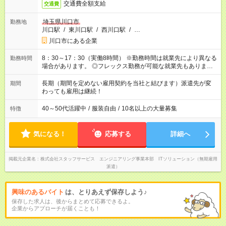
交通費全額支給
交通費
埼玉県川口市
勤務地
川口駅
/
東川口駅
/
西川口駅
/
…
川口市にある企業
8：30～17：30（実働8時間） ※勤務時間は就業先により異なる
勤務時間
場合があります。 ◎フレックス勤務が可能な就業先もありま
す。 ◎今よりもさらに働きやすい環境をつくるべく、 働き方
改革に全社をあげて取り組んでいます。
長期（期間を定めない雇用契約を当社と結びます）派遣先が変
期間
わっても雇用は継続！
40～50代活躍中
/
服装自由
/
10名以上の大量募集
特徴
気になる！
応募する
詳細へ
掲載元企業名
株式会社スタッフサービス エンジニアリング事業本部 ITソリューション（無期雇用
派遣）
興味のあるバイト
は、とりあえず保存しよう♪
保存した求人は、後からまとめて応募できるよ。
企業からアプローチが届くことも！