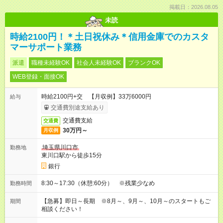
掲載日：2026.08.05
未読
時給2100円！＊土日祝休み＊信用金庫でのカスタ
マーサポート業務
派遣
職種未経験OK
社会人未経験OK
ブランクOK
WEB登録・面接OK
時給2100円+交 【月収例】33万6000円
給与
交通費別途支給あり
交通費支給
交通費
30万円～
月収例
埼玉県川口市
勤務地
東川口駅から徒歩15分
銀行
8:30～17:30（休憩:60分） ※残業少なめ
勤務時間
【急募】即日～長期 ※8月～、9月～、10月～のスタートもご
期間
相談ください！