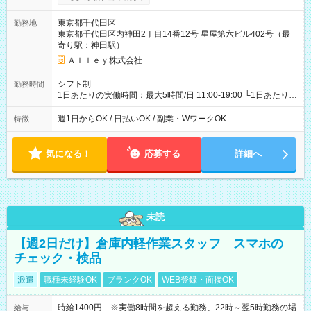
東京都千代田区
勤務地
東京都千代田区内神田2丁目14番12号 星屋第六ビル402号（最
寄り駅：神田駅）
Ａｌｌｅｙ株式会社
シフト制
勤務時間
1日あたりの実働時間：最大5時間/日 11:00-19:00 └1日あたりの
実働時間：1-5時間 └上記の時間帯内であれば、いつでも勤務可
能！ └平日・土曜日の中で、お好きな曜日でご勤務いただけま
週1日からOK / 日払いOK / 副業・WワークOK
特徴
す！ 【シフト例】 ・11:00～14:00 ・16:30～19:00 ・13:00～
18:00 などのように、自由な働き方が可能なお仕事です！
気になる！
応募する
詳細へ
未読
【週2日だけ】倉庫内軽作業スタッフ スマホの
チェック・検品
派遣
職種未経験OK
ブランクOK
WEB登録・面接OK
時給1400円 ※実働8時間を超える勤務、22時～翌5時勤務の場
給与