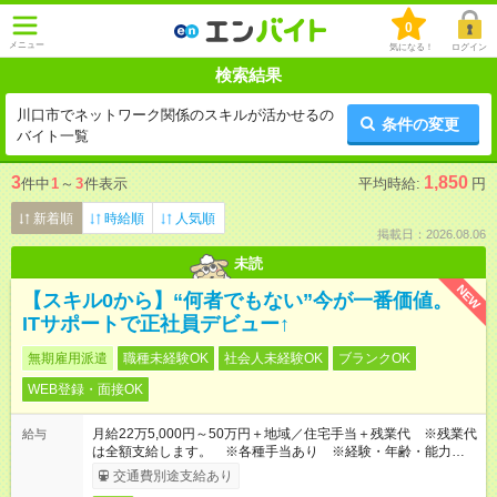
0
メニュー
気になる！
ログイン
検索結果
川口市でネットワーク関係のスキルが活かせるの
条件の変更
バイト一覧
3
1,850
件中
1
～
3
件表示
平均時給:
円
新着順
時給順
人気順
掲載日：2026.08.06
未読
NEW
【スキル0から】“何者でもない”今が一番価値。
ITサポートで正社員デビュー↑
無期雇用派遣
職種未経験OK
社会人未経験OK
ブランクOK
WEB登録・面接OK
月給22万5,000円～50万円＋地域／住宅手当＋残業代 ※残業代
給与
は全額支給します。 ※各種手当あり ※経験・年齢・能力等を
考慮して加給・優遇します。
交通費別途支給あり