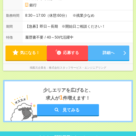
銀行
8:30～17:00（休憩:60分） ※残業少なめ
勤務時間
【急募】即日～長期 ※開始日ご相談ください！
期間
履歴書不要
/
40～50代活躍中
特徴
気になる！
応募する
詳細へ
掲載元企業名
株式会社スタッフサービス・エンジニアリング
少しエリアを広げると、
1
求人が
件増えます！
見てみる