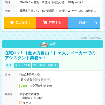
2026/9/1～長期 ※開始日相談可能 ※9月～OK！
期間
履歴書不要
/
40～50代活躍中
/
副業・WワークOK
/
服装自由
特徴
気になる！
応募する
詳細へ
掲載日：2026.08.07
未読
在宅OK！【働き方自由！】o*大手メーカーでの
アシスタント業務*o！
派遣
ブランクOK
WEB登録・面接OK
時給2100円＋交
給与
交通費別途支給あり
※交通費別途支給
交通費
東京都武蔵野市
勤務地
三鷹駅から徒歩5分
大手メーカー