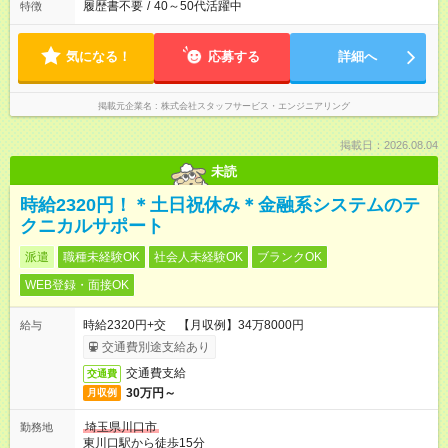
履歴書不要
/
40～50代活躍中
特徴
気になる！
応募する
詳細へ
掲載元企業名
株式会社スタッフサービス・エンジニアリング
掲載日：2026.08.04
未読
時給2320円！＊土日祝休み＊金融系システムのテ
クニカルサポート
派遣
職種未経験OK
社会人未経験OK
ブランクOK
WEB登録・面接OK
時給2320円+交 【月収例】34万8000円
給与
交通費別途支給あり
交通費支給
交通費
30万円～
月収例
埼玉県川口市
勤務地
東川口駅から徒歩15分