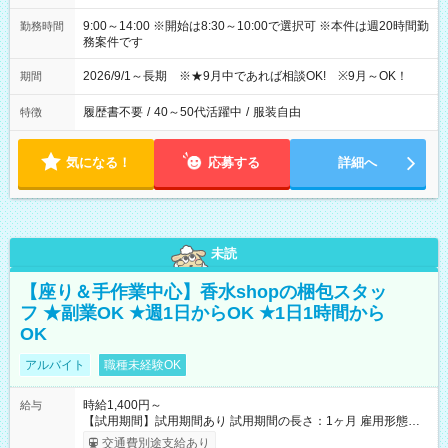
9:00～14:00 ※開始は8:30～10:00で選択可 ※本件は週20時間勤
勤務時間
務案件です
2026/9/1～長期 ※★9月中であれば相談OK! ※9月～OK！
期間
履歴書不要
/
40～50代活躍中
/
服装自由
特徴
気になる！
応募する
詳細へ
未読
【座り＆手作業中心】香水shopの梱包スタッ
フ ★副業OK ★週1日からOK ★1日1時間から
OK
アルバイト
職種未経験OK
時給1,400円～
給与
【試用期間】試用期間あり 試用期間の長さ：1ヶ月 雇用形態、
給与は本採用時と同じです。
交通費別途支給あり