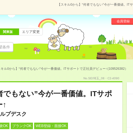
【スキル0から】“何者でもない”今が一番価値。ITサ
会員登録
エリア変更
関東版
望条件
キル0から】“何者でもない”今が一番価値。ITサポートで正社員デビュー↑(109526382）
No.SEI埼玉_08・C2-4090
者でもない”今が一番価値。ITサポ
↑
ルプデスク
験OK
ブランクOK
WEB登録・面接OK