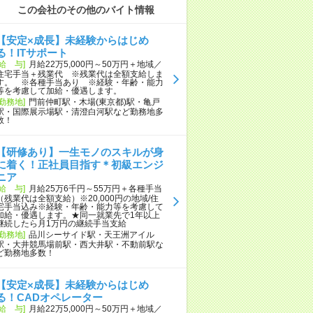
この会社のその他のバイト情報
【安定×成長】未経験からはじめ
る！ITサポート
[給 与]
月給22万5,000円～50万円＋地域／
住宅手当＋残業代 ※残業代は全額支給しま
す。 ※各種手当あり ※経験・年齢・能力
等を考慮して加給・優遇します。
[勤務地]
門前仲町駅・木場(東京都)駅・亀戸
駅・国際展示場駅・清澄白河駅など勤務地多
数！
【研修あり】一生モノのスキルが身
に着く！正社員目指す＊初級エンジ
ニア
[給 与]
月給25万6千円～55万円＋各種手当
（残業代は全額支給）※20,000円の地域/住
宅手当込み※経験・年齢・能力等を考慮して
加給・優遇します。★同一就業先で1年以上
継続したら月1万円の継続手当支給
[勤務地]
品川シーサイド駅・天王洲アイル
駅・大井競馬場前駅・西大井駅・不動前駅な
ど勤務地多数！
【安定×成長】未経験からはじめ
る！CADオペレーター
[給 与]
月給22万5,000円～50万円＋地域／