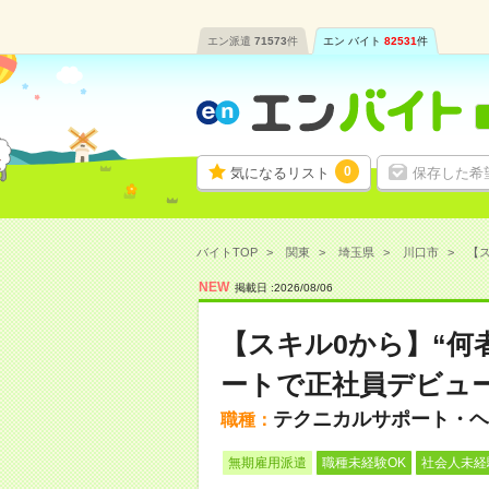
エン派遣
71573
件
エン バイト
82531
件
0
気になるリスト
保存した希
バイトTOP
関東
埼玉県
川口市
【ス
NEW
掲載日 :
2026
/
08
/
06
【スキル0から】“何
ートで正社員デビュー
テクニカルサポート・ヘ
職種：
無期雇用派遣
職種未経験OK
社会人未経