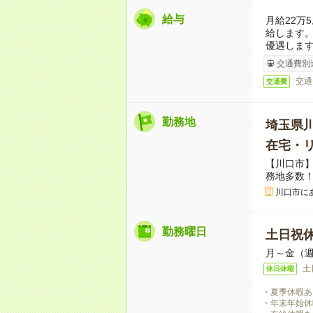
給与
月給22万
給します
優遇しま
交通費別
交通
交通費
勤務地
埼玉県
在宅・
【川口市
務地多数！
川口市に
勤務曜日
土日祝
月～金（週
土
休日休暇
・夏季休暇あ
・年末年始休