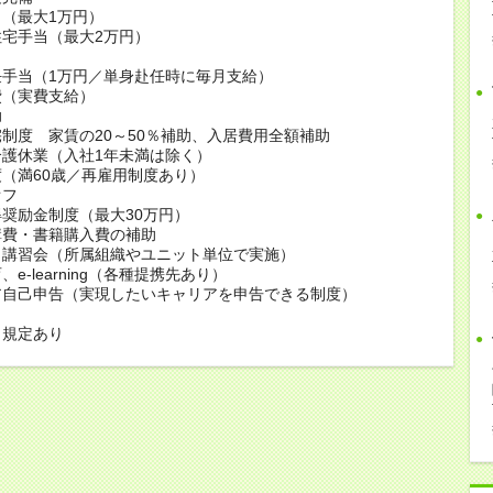
（最大1万円）
宅手当（最大2万円）
当
任手当（1万円／単身赴任時に毎月支給）
費（実費支給）
助
制度 家賃の20～50％補助、入居費用全額補助
護休業（入社1年未満は除く）
（満60歳／再雇用制度あり）
オフ
奨励金制度（最大30万円）
講費・書籍購入費の補助
・講習会（所属組織やユニット単位で実施）
e-learning（各種提携先あり）
ア自己申告（実現したいキャリアを申告できる制度）
も規定あり