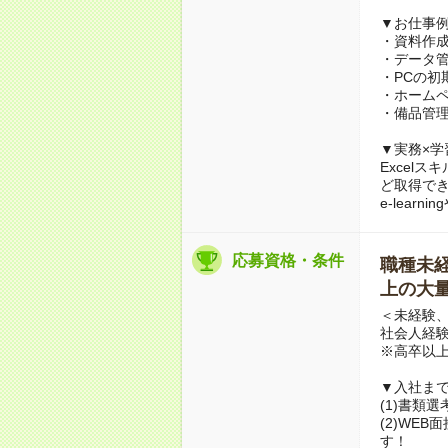
▼お仕事
・資料作成サ
・データ
・PCの初
・ホーム
・備品管理
▼実務×学
Excel
ど取得で
e-lea
応募資格・条件
職種未経験
上の大量
＜未経験、
社会人経
※高卒以
▼入社ま
(1)書類
(2)WE
す！