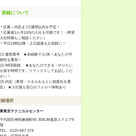
登録について
＊応募～内定まで2週間以内を予定！
＊応募後1か月以内の入社も可能です！（希望
入社時期もご相談ください）
＊平日19時以降・土日面接もお気軽に！
(1) 書類選考 ★未経験でもOK！あなたの可
能性を重視！
(2) WEB面接 ★あなたのできる・やりたい
を探す時間です。リラックスしてお話しくだ
さい！
(3) 内定（希望・スキルをもとに就業先を選
定） ★入社後も安心のフォロー体制あり
登録場所
東東京テクニカルセンター
千代田区神田練塀町85 JEBL秋葉原スクエア9
階
TEL：0120-667-378
担当：採用担当者