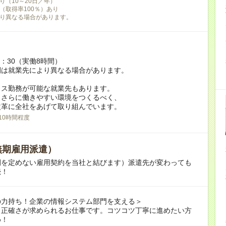
り（10～20日／年）
（取得率100％）あり
り異なる場合があります。
7：30（実働8時間）
間は就業先により異なる場合があります。
クス勤務が可能な就業先もあります。
もさらに働きやすい環境をつくるべく、
革に全社をあげて取り組んでいます。
10時間程度
無期雇用派遣）
間を定めない雇用契約を当社と結びます）派遣先が変わっても
続！
の力持ち！企業の情報システム部門を支える＞
も正確さが求められるお仕事です。コツコツ丁寧に進めたい方
め！