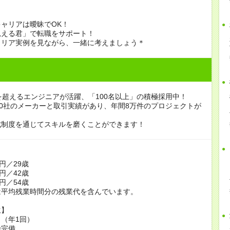
ャリアは曖昧でOK！
見える君」で転職をサポート！
ャリア実例を見ながら、一緒に考えましょう＊
を超えるエンジニアが活躍、「100名以上」の積極採用中！
00社のメーカーと取引実績があり、年間8万件のプロジェクトが
。
成制度を通じてスキルを磨くことができます！
】
円／29歳
円／42歳
円／54歳
は平均残業時間分の残業代を含んでいます。
生】
（年1回）
険完備