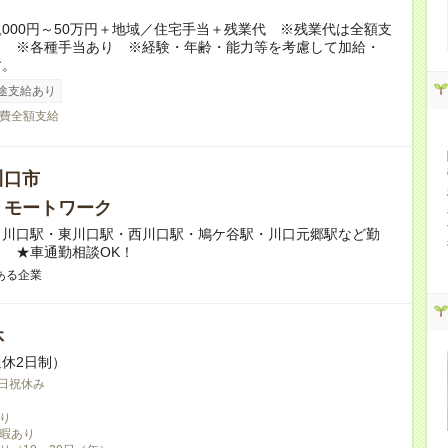
5,000円～50万円＋地域／住宅手当＋残業代 ※残業代は全額支
。 ※各種手当あり ※経験・年齢・能力等を考慮して加給・
す。
途支給あり
費全額支給
川口市
リモートワーク
】川口駅・東川口駅・西川口駅・鳩ケ谷駅・川口元郷駅など勤
 ★車通勤相談OK！
ある企業
休
休2日制）
日祝休み
り
暇あり