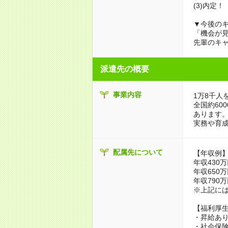
(3)内定！
▼今後のキ
「機会が
先輩のキ
派遣先の概要
事業内容
1万8千人
全国約60
あります
実務や育
配属先について
【年収例
年収430万
年収650万
年収790万
※上記に
【福利厚
・昇給あり
・社会保