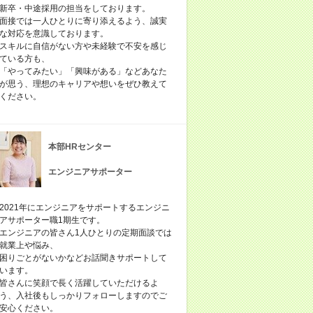
新卒・中途採用の担当をしております。
面接では一人ひとりに寄り添えるよう、誠実
な対応を意識しております。
スキルに自信がない方や未経験で不安を感じ
ている方も、
「やってみたい」「興味がある」などあなた
が思う、理想のキャリアや想いをぜひ教えて
ください。
本部HRセンター
エンジニアサポーター
2021年にエンジニアをサポートするエンジニ
アサポーター職1期生です。
エンジニアの皆さん1人ひとりの定期面談では
就業上や悩み、
困りごとがないかなどお話聞きサポートして
います。
皆さんに笑顔で長く活躍していただけるよ
う、入社後もしっかりフォローしますのでご
安心ください。