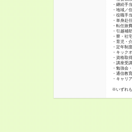
・継続手当
・地域／住
・役職手
・単身赴
・転任旅
・引越補
・寮・社宅
・育児・介
・定年制度
・キック
・資格取得
・講座受
・勉強会
・通信教育、
・キャリ
※いずれ