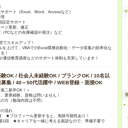
例
ポート（Excel、Word、Accessなど）
管理
期設定サポート
ページ更新、修正
（PCなどの在庫確認や発注）など
習でスキルアップ！
スキルを上げて、VBAでのExcel業務自動化・データ収集の効率化な
きる！
rningや通信教育講座などのサポート体制も充実しています！
OK / 社会人未経験OK / ブランクOK / 10名以
募集 / 40～50代活躍中 / WEB登録・面接OK
第二新卒OK！＞
験、業界経験、資格は問いません！
上の方（勉強内容は不問）
での流れ
選考 ★プロフィール更新すると、免除可能性あり！
B面接1回 ★キャリアを一緒に考える面談なので、準備不要で