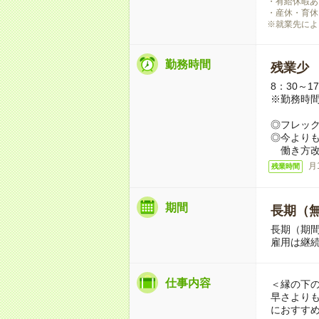
・有給休暇あ
・産休・育休
※就業先によ
勤務時間
残業少
8：30～1
※勤務時
◎フレッ
◎今より
働き方改
月
残業時間
期間
長期（
長期（期
雇用は継
仕事内容
＜縁の下
早さより
におすす