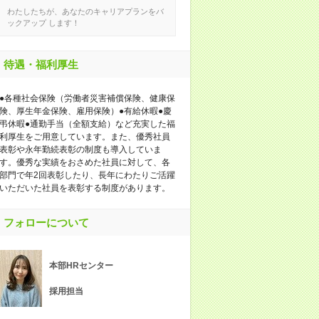
わたしたちが、あなたのキャリアプランをバ
ックアップ します！
待遇・福利厚生
●各種社会保険（労働者災害補償保険、健康保
険、厚生年金保険、雇用保険）●有給休暇●慶
弔休暇●通勤手当（全額支給）など充実した福
利厚生をご用意しています。また、優秀社員
表彰や永年勤続表彰の制度も導入していま
す。優秀な実績をおさめた社員に対して、各
部門で年2回表彰したり、長年にわたりご活躍
いただいた社員を表彰する制度があります。
フォローについて
本部HRセンター
採用担当