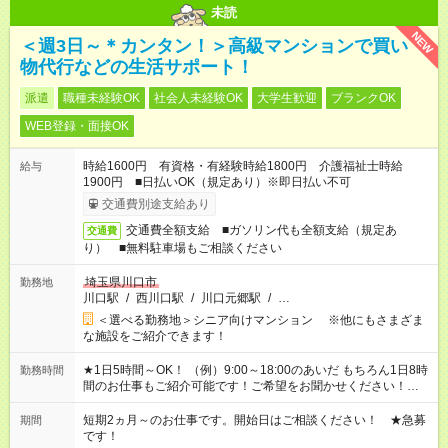
未読
NEW
＜週3日～＊カンタン！＞高級マンションで買い
物代行などの生活サポート！
派遣
職種未経験OK
社会人未経験OK
大学生歓迎
ブランクOK
WEB登録・面接OK
時給1600円 有資格・有経験時給1800円 介護福祉士時給
給与
1900円 ■日払いOK（規定あり）※即日払い不可
交通費別途支給あり
交通費全額支給 ■ガソリン代も全額支給（規定あ
交通費
り） ■無料駐車場もご相談ください
埼玉県川口市
勤務地
川口駅
/
西川口駅
/
川口元郷駅
/
…
＜選べる勤務地＞シニア向けマンション ※他にもさまざま
な施設をご紹介できます！
★1日5時間～OK！ （例）9:00～18:00のあいだ もちろん1日8時
勤務時間
間のお仕事もご紹介可能です！ご希望をお聞かせください！★家
庭の都合でお休みが必要な場合も遠慮なくご相談ください。 ※
週最低15時間以上の勤務が必要です
短期2ヵ月～のお仕事です。開始日はご相談ください！ ★急募
期間
です！