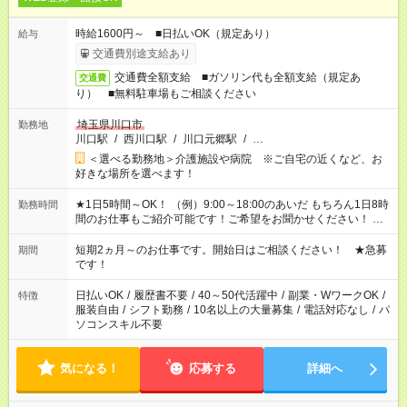
時給1600円～ ■日払いOK（規定あり）
給与
交通費別途支給あり
交通費全額支給 ■ガソリン代も全額支給（規定あ
交通費
り） ■無料駐車場もご相談ください
埼玉県川口市
勤務地
川口駅
/
西川口駅
/
川口元郷駅
/
…
＜選べる勤務地＞介護施設や病院 ※ご自宅の近くなど、お
好きな場所を選べます！
★1日5時間～OK！ （例）9:00～18:00のあいだ もちろん1日8時
勤務時間
間のお仕事もご紹介可能です！ご希望をお聞かせください！ ★
家庭の都合でお休みが必要な場合も遠慮なくご相談ください。
※週最低15時間以上の勤務が必要です
短期2ヵ月～のお仕事です。開始日はご相談ください！ ★急募
期間
です！
日払いOK
/
履歴書不要
/
40～50代活躍中
/
副業・WワークOK
/
特徴
服装自由
/
シフト勤務
/
10名以上の大量募集
/
電話対応なし
/
パ
ソコンスキル不要
気になる！
応募する
詳細へ