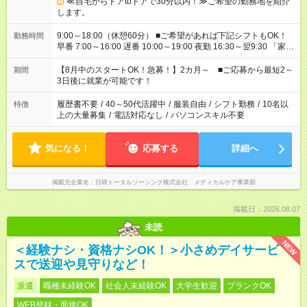
≪自宅からドアtoドアで30分以内！≫ご希望の勤務地を紹介
します。
9:00～18:00（休憩60分） ■ご希望があれば下記シフトもOK！
勤務時間
早番 7:00～16:00 遅番 10:00～19:00 夜勤 16:30～翌9:30 「家族
と休みを合わせたい」 「余裕を持って夕飯の準備がしたい」
「できれば残業はしたくない」 など、ご希望を教えてください
【8月中のスタートOK！急募！】2カ月～ ■ご応募から最短2～
期間
ね。 ※Wワーク希望の方へ 今ご覧のお仕事で希望する勤務時間
3日後に就業が可能です！
と、もう1つのお仕事の勤務時間。 合計で週40時間を超える場
合は応募できません。
履歴書不要
/
40～50代活躍中
/
服装自由
/
シフト勤務
/
10名以
特徴
上の大量募集
/
電話対応なし
/
パソコンスキル不要
気になる！
応募する
詳細へ
掲載元企業名
日研トータルソーシング株式会社 メディカルケア事業部
掲載日：2026.08.07
未読
NEW
＜経験ナシ・資格ナシOK！＞小さめデイサービ
スで送迎や見守りなど！
派遣
職種未経験OK
社会人未経験OK
大学生歓迎
ブランクOK
WEB登録・面接OK