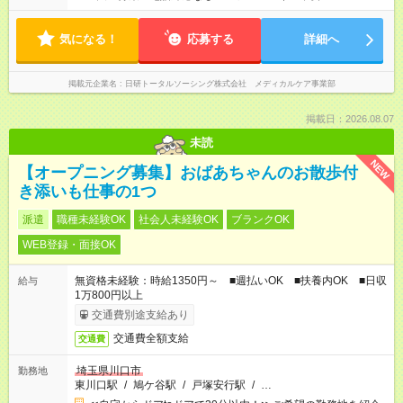
気になる！
応募する
詳細へ
掲載元企業名
日研トータルソーシング株式会社 メディカルケア事業部
掲載日：2026.08.07
未読
NEW
【オープニング募集】おばあちゃんのお散歩付
き添いも仕事の1つ
派遣
職種未経験OK
社会人未経験OK
ブランクOK
WEB登録・面接OK
無資格未経験：時給1350円～ ■週払いOK ■扶養内OK ■日収
給与
1万800円以上
交通費別途支給あり
交通費全額支給
交通費
埼玉県川口市
勤務地
東川口駅
/
鳩ケ谷駅
/
戸塚安行駅
/
…