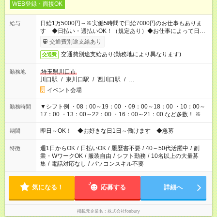
WEB登録・面接OK
日給1万5000円～※実働5時間で日給7000円のお仕事もありま
給与
す ◆日払い・週払いOK！（規定あり）◆お仕事によって日給も
異なります
交通費別途支給あり
交通費別途支給あり(勤務地により異なります)
交通費
埼玉県川口市
勤務地
川口駅
/
東川口駅
/
西川口駅
/
…
イベント会場
▼シフト例 ・08：00～19：00 ・09：00～18：00 ・10：00～
勤務時間
17：00 ・13：00～22：00 ・16：00～21：00 など多数！ ※お
仕事により勤務時間が異なります
即日～OK！ ◆お好きな日1日～働けます ◆急募
期間
週1日からOK
/
日払いOK
/
履歴書不要
/
40～50代活躍中
/
副
特徴
業・WワークOK
/
服装自由
/
シフト勤務
/
10名以上の大量募
集
/
電話対応なし
/
パソコンスキル不要
気になる！
応募する
詳細へ
掲載元企業名
株式会社fosbury