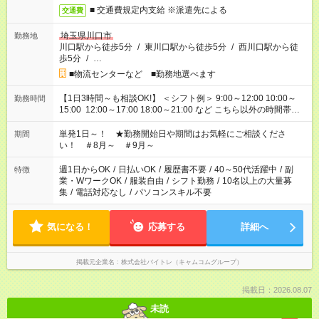
■ 交通費規定内支給 ※派遣先による
交通費
埼玉県川口市
勤務地
川口駅から徒歩5分
/
東川口駅から徒歩5分
/
西川口駅から徒
歩5分
/
…
■物流センターなど ■勤務地選べます
【1日3時間～も相談OK!】 ＜シフト例＞ 9:00～12:00 10:00～
勤務時間
15:00 12:00～17:00 18:00～21:00 など こちら以外の時間帯も
お気軽にご相談ください！
単発1日～！ ★勤務開始日や期間はお気軽にご相談くださ
期間
い！ ＃8月～ ＃9月～
週1日からOK
/
日払いOK
/
履歴書不要
/
40～50代活躍中
/
副
特徴
業・WワークOK
/
服装自由
/
シフト勤務
/
10名以上の大量募
集
/
電話対応なし
/
パソコンスキル不要
気になる！
応募する
詳細へ
掲載元企業名
株式会社バイトレ（キャムコムグループ）
掲載日：2026.08.07
未読