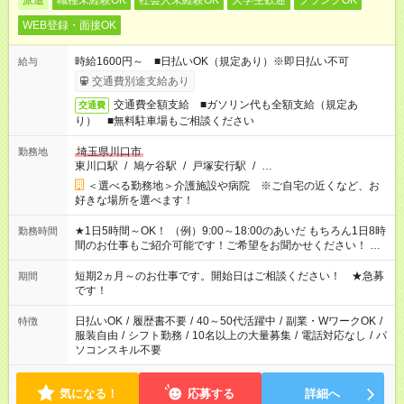
派遣
職種未経験OK
社会人未経験OK
大学生歓迎
ブランクOK
WEB登録・面接OK
時給1600円～ ■日払いOK（規定あり）※即日払い不可
給与
交通費別途支給あり
交通費全額支給 ■ガソリン代も全額支給（規定あ
交通費
り） ■無料駐車場もご相談ください
埼玉県川口市
勤務地
東川口駅
/
鳩ケ谷駅
/
戸塚安行駅
/
…
＜選べる勤務地＞介護施設や病院 ※ご自宅の近くなど、お
好きな場所を選べます！
★1日5時間～OK！ （例）9:00～18:00のあいだ もちろん1日8時
勤務時間
間のお仕事もご紹介可能です！ご希望をお聞かせください！ ※
週最低15時間以上の勤務が必要です
短期2ヵ月～のお仕事です。開始日はご相談ください！ ★急募
期間
です！
日払いOK
/
履歴書不要
/
40～50代活躍中
/
副業・WワークOK
/
特徴
服装自由
/
シフト勤務
/
10名以上の大量募集
/
電話対応なし
/
パ
ソコンスキル不要
気になる！
応募する
詳細へ