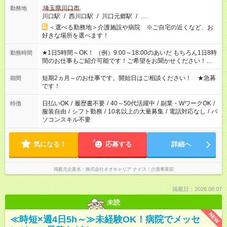
埼玉県川口市
勤務地
川口駅
/
西川口駅
/
川口元郷駅
/
…
＜選べる勤務地＞介護施設や病院 ※ご自宅の近くなど、お
好きな場所を選べます！
★1日5時間～OK！ （例）9:00～18:00のあいだ もちろん1日8時
勤務時間
間のお仕事もご紹介可能です！ご希望をお聞かせください！★家
庭の都合でお休みが必要な場合も遠慮なくご相談ください。 ※
週最低15時間以上の勤務が必要です
短期2ヵ月～のお仕事です。開始日はご相談ください！ ★急募
期間
です！
日払いOK
/
履歴書不要
/
40～50代活躍中
/
副業・WワークOK
/
特徴
服装自由
/
シフト勤務
/
10名以上の大量募集
/
電話対応なし
/
パ
ソコンスキル不要
気になる！
応募する
詳細へ
掲載元企業名
株式会社ネオキャリア ナイス！介護事業部
掲載日：2026.08.07
未読
NEW
≪時短×週4日5h～≫未経験OK！病院でメッセ