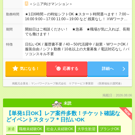
＜シニア向けマンション＞
★1日6時間～の時短シフトOK ★スタート時間選べます！ 7:00～
勤務時間
16:00 9:00～17:00 11:00～19:00 など 残業なし！ ※Wワークの
場合、他のお仕事と合わせ週40時間超の就業はご案内できませ
ん ※法令に基づき、週20時間以上勤務は社会保険への加入対象
開始日はご相談ください！ ★急募 ★職場が気に入れば、長期
期間
となります ※労働者派遣法（日雇い派遣の原則禁止）により、
でも働けます！
短時間・短期間の就業はご案内が難しい場合があります
日払いOK
/
履歴書不要
/
40～50代活躍中
/
副業・WワークOK
/
特徴
服装自由
/
シフト勤務
/
10名以上の大量募集
/
電話対応なし
/
パ
ソコンスキル不要
気になる！
応募する
詳細へ
掲載元企業名
マンパワーグループ株式会社 ケアサービス事業部 （医療福祉介護関連）
掲載日：2026.08.06
未読
NEW
【単発1日OK】レア案件多数！チケット確認な
どイベントスタッフ＊日払いOK
派遣
職種未経験OK
社会人未経験OK
大学生歓迎
ブランクOK