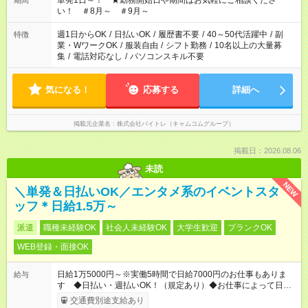
単発1日～！ ★勤務開始日や期間はお気軽にご相談くださ
期間
い！ ＃8月～ ＃9月～
週1日からOK
/
日払いOK
/
履歴書不要
/
40～50代活躍中
/
副
特徴
業・WワークOK
/
服装自由
/
シフト勤務
/
10名以上の大量募
集
/
電話対応なし
/
パソコンスキル不要
気になる！
応募する
詳細へ
掲載元企業名
株式会社バイトレ（キャムコムグループ）
掲載日：2026.08.06
未読
NEW
＼単発＆日払いOK／エンタメ系のイベントスタ
ッフ＊日給1.5万～
派遣
職種未経験OK
社会人未経験OK
大学生歓迎
ブランクOK
WEB登録・面接OK
日給1万5000円～※実働5時間で日給7000円のお仕事もありま
給与
す ◆日払い・週払いOK！（規定あり）◆お仕事によって日給も
異なります
交通費別途支給あり