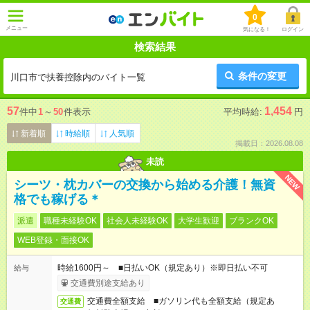
0
メニュー
気になる！
ログイン
検索結果
条件の変更
川口市で扶養控除内のバイト一覧
57
1,454
件中
1
～
50
件表示
平均時給:
円
新着順
時給順
人気順
掲載日：2026.08.08
未読
NEW
シーツ・枕カバーの交換から始める介護！無資
格でも稼げる＊
派遣
職種未経験OK
社会人未経験OK
大学生歓迎
ブランクOK
WEB登録・面接OK
時給1600円～ ■日払いOK（規定あり）※即日払い不可
給与
交通費別途支給あり
交通費全額支給 ■ガソリン代も全額支給（規定あ
交通費