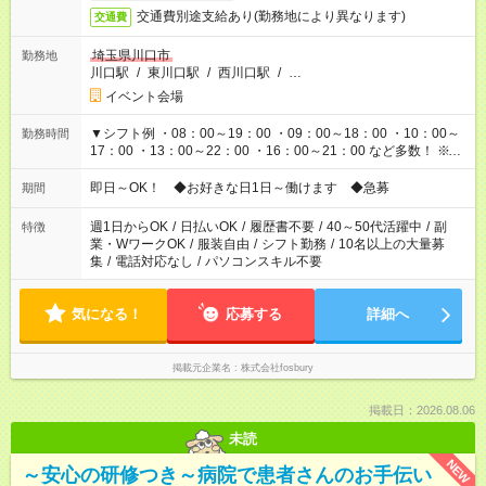
交通費別途支給あり(勤務地により異なります)
交通費
埼玉県川口市
勤務地
川口駅
/
東川口駅
/
西川口駅
/
…
イベント会場
▼シフト例 ・08：00～19：00 ・09：00～18：00 ・10：00～
勤務時間
17：00 ・13：00～22：00 ・16：00～21：00 など多数！ ※お
仕事により勤務時間が異なります
即日～OK！ ◆お好きな日1日～働けます ◆急募
期間
週1日からOK
/
日払いOK
/
履歴書不要
/
40～50代活躍中
/
副
特徴
業・WワークOK
/
服装自由
/
シフト勤務
/
10名以上の大量募
集
/
電話対応なし
/
パソコンスキル不要
気になる！
応募する
詳細へ
掲載元企業名
株式会社fosbury
掲載日：2026.08.06
未読
NEW
～安心の研修つき～病院で患者さんのお手伝い