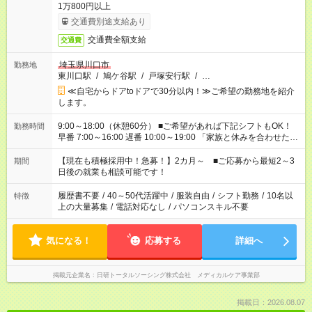
1万800円以上
交通費別途支給あり
交通費全額支給
交通費
埼玉県川口市
勤務地
東川口駅
/
鳩ケ谷駅
/
戸塚安行駅
/
…
≪自宅からドアtoドアで30分以内！≫ご希望の勤務地を紹介
します。
9:00～18:00（休憩60分） ■ご希望があれば下記シフトもOK！
勤務時間
早番 7:00～16:00 遅番 10:00～19:00 「家族と休みを合わせた
い」 「余裕を持って夕飯の準備がしたい」 「できれば残業はし
たくない」 など、ご希望を教えてくださいね。 ※Wワーク希望
【現在も積極採用中！急募！】2カ月～ ■ご応募から最短2～3
期間
の方へ 今ご覧のお仕事で希望する勤務時間と、もう1つのお仕事
日後の就業も相談可能です！
の勤務時間。 合計で週40時間を超える場合は応募できません。
履歴書不要
/
40～50代活躍中
/
服装自由
/
シフト勤務
/
10名以
特徴
上の大量募集
/
電話対応なし
/
パソコンスキル不要
気になる！
応募する
詳細へ
掲載元企業名
日研トータルソーシング株式会社 メディカルケア事業部
掲載日：2026.08.07