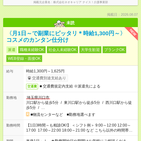
掲載元企業名
株式会社ネオキャリア ナイス！介護事業部
掲載日：2026.08.07
未読
NEW
〈月1日～で副業にピッタリ＊時給1,300円～〉
コスメのカンタン仕分け
派遣
職種未経験OK
社会人未経験OK
大学生歓迎
ブランクOK
WEB登録・面接OK
時給1,300円～1,625円
給与
交通費別途支給あり
■ 交通費規定内支給 ※派遣先による
交通費
埼玉県川口市
勤務地
川口駅から徒歩5分
/
東川口駅から徒歩5分
/
西川口駅から徒
歩5分
/
…
■物流センターなど ■勤務地選べます
【1日3時間～も相談OK!】 ＜シフト例＞ 9:00～12:00 12:00～
勤務時間
17:00 17:00～22:00 18:00～21:00 など こちら以外の時間帯も
お気軽にご相談ください！