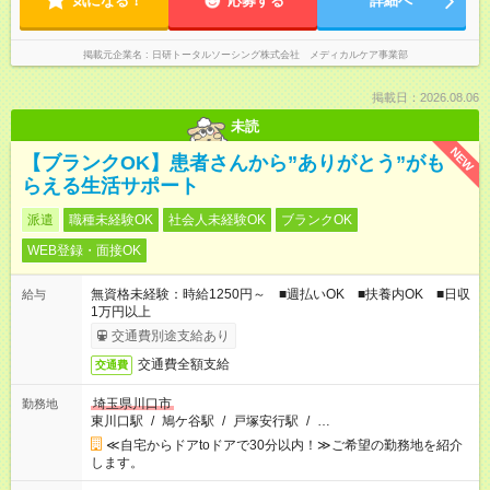
気になる！
応募する
詳細へ
掲載元企業名
日研トータルソーシング株式会社 メディカルケア事業部
掲載日：2026.08.06
未読
NEW
【ブランクOK】患者さんから”ありがとう”がも
らえる生活サポート
派遣
職種未経験OK
社会人未経験OK
ブランクOK
WEB登録・面接OK
無資格未経験：時給1250円～ ■週払いOK ■扶養内OK ■日収
給与
1万円以上
交通費別途支給あり
交通費全額支給
交通費
埼玉県川口市
勤務地
東川口駅
/
鳩ケ谷駅
/
戸塚安行駅
/
…
≪自宅からドアtoドアで30分以内！≫ご希望の勤務地を紹介
します。