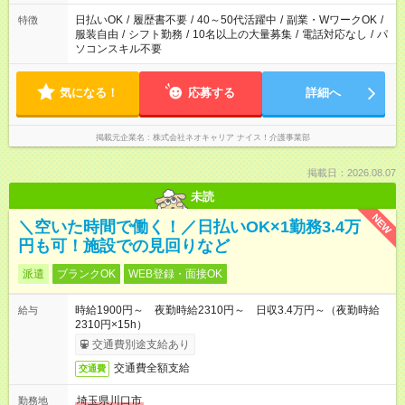
日払いOK
/
履歴書不要
/
40～50代活躍中
/
副業・WワークOK
/
特徴
服装自由
/
シフト勤務
/
10名以上の大量募集
/
電話対応なし
/
パ
ソコンスキル不要
気になる！
応募する
詳細へ
掲載元企業名
株式会社ネオキャリア ナイス！介護事業部
掲載日：2026.08.07
未読
NEW
＼空いた時間で働く！／日払いOK×1勤務3.4万
円も可！施設での見回りなど
派遣
ブランクOK
WEB登録・面接OK
時給1900円～ 夜勤時給2310円～ 日収3.4万円～（夜勤時給
給与
2310円×15h）
交通費別途支給あり
交通費全額支給
交通費
埼玉県川口市
勤務地