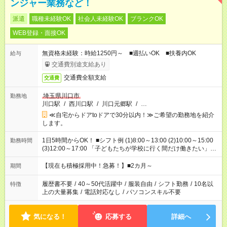
ンジャー業務など！
派遣
職種未経験OK
社会人未経験OK
ブランクOK
WEB登録・面接OK
無資格未経験：時給1250円～ ■週払いOK ■扶養内OK
給与
交通費別途支給あり
交通費全額支給
交通費
埼玉県川口市
勤務地
川口駅
/
西川口駅
/
川口元郷駅
/
…
≪自宅からドアtoドアで30分以内！≫ご希望の勤務地を紹介
します。
1日5時間からOK！ ■シフト例 (1)8:00～13:00 (2)10:00～15:00
勤務時間
(3)12:00～17:00 「子どもたちが学校に行く間だけ働きたい」
「余裕を持って夕飯の準備がしたい」 「午前中は働いて、午後
はプライベートの時間にしたい」 など、ご希望を教えてくださ
【現在も積極採用中！急募！】■2カ月～
期間
いね。 ※Wワーク希望の方へ 今ご覧のお仕事で希望する勤務時
間と、もう1つのお仕事の勤務時間。 合計で週40時間を超える
履歴書不要
/
40～50代活躍中
/
服装自由
/
シフト勤務
/
10名以
特徴
場合は応募できません。
上の大量募集
/
電話対応なし
/
パソコンスキル不要
気になる！
応募する
詳細へ