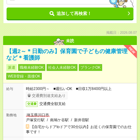
追加して再検索！
掲載日：2026.08.07
未読
NEW
【週2～＊日勤のみ】保育園で子どもの健康管理
など＊看護師
派遣
職種未経験OK
社会人未経験OK
ブランクOK
WEB登録・面接OK
時給2300円～ ■週払いOK ■日収1万8400円以上
給与
交通費別途支給あり
交通費全額支給
交通費
埼玉県川口市
勤務地
戸塚安行駅
/
南鳩ケ谷駅
/
新井宿駅
【自宅からドアtoドアで30分以内】お近くの保育園でのお仕
事です！