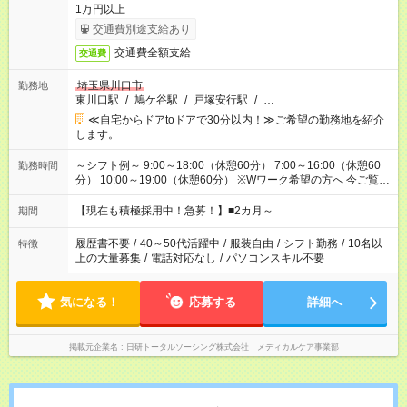
1万円以上
交通費別途支給あり
交通費全額支給
交通費
埼玉県川口市
勤務地
東川口駅
/
鳩ケ谷駅
/
戸塚安行駅
/
…
≪自宅からドアtoドアで30分以内！≫ご希望の勤務地を紹介
します。
～シフト例～ 9:00～18:00（休憩60分） 7:00～16:00（休憩60
勤務時間
分） 10:00～19:00（休憩60分） ※Wワーク希望の方へ 今ご覧の
お仕事で希望する勤務時間と、もう1つのお仕事の勤務時間の合
計が 週40時間を超えなければOKです。
【現在も積極採用中！急募！】■2カ月～
期間
履歴書不要
/
40～50代活躍中
/
服装自由
/
シフト勤務
/
10名以
特徴
上の大量募集
/
電話対応なし
/
パソコンスキル不要
気になる！
応募する
詳細へ
掲載元企業名
日研トータルソーシング株式会社 メディカルケア事業部