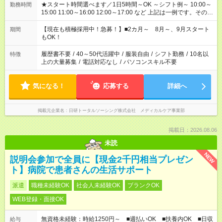
★スタート時間選べます／1日5時間～OK ～シフト例～ 10:00～
勤務時間
15:00 11:00～16:00 12:00～17:00 など 上記は一例です。その他
シフトもご相談ください。 ※Wワークの場合当社と合わせて法
定労働時間が週40時間を超えなければOKです。
【現在も積極採用中！急募！】■2カ月～ 8月～、9月スタート
期間
もOK！
履歴書不要
/
40～50代活躍中
/
服装自由
/
シフト勤務
/
10名以
特徴
上の大量募集
/
電話対応なし
/
パソコンスキル不要
気になる！
応募する
詳細へ
掲載元企業名
日研トータルソーシング株式会社 メディカルケア事業部
掲載日：2026.08.06
未読
NEW
説明会参加で全員に【現金2千円相当プレゼン
ト】病院で患者さんの生活サポート
派遣
職種未経験OK
社会人未経験OK
ブランクOK
WEB登録・面接OK
無資格未経験：時給1250円～ ■週払いOK ■扶養内OK ■日収
給与