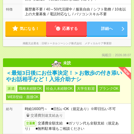
の勤務時間。 合計で週40時間を超える場合は応募できません。
履歴書不要
/
40～50代活躍中
/
服装自由
/
シフト勤務
/
10名以
特徴
上の大量募集
/
電話対応なし
/
パソコンスキル不要
気になる！
応募する
詳細へ
掲載元企業名
日研トータルソーシング株式会社 メディカルケア事業部
掲載日：2026.08.07
未読
NEW
＜最短3日後にお仕事決定！＞お散歩の付き添い
やお話相手など！入浴介助ナシ
派遣
職種未経験OK
社会人未経験OK
大学生歓迎
ブランクOK
WEB登録・面接OK
時給1600円～ ■日払いOK（規定あり）※即日払い不可
給与
交通費別途支給あり
交通費全額支給 ■ガソリン代も全額支給（規定あ
交通費
り） ■無料駐車場もご相談ください