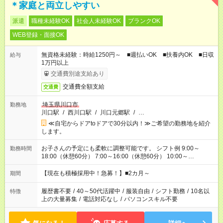
＊家庭と両立しやすい
派遣
職種未経験OK
社会人未経験OK
ブランクOK
WEB登録・面接OK
無資格未経験：時給1250円～ ■週払いOK ■扶養内OK ■日収
給与
1万円以上
交通費別途支給あり
交通費全額支給
交通費
埼玉県川口市
勤務地
川口駅
/
西川口駅
/
川口元郷駅
/
…
≪自宅からドアtoドアで30分以内！≫ご希望の勤務地を紹介
します。
お子さんの予定にも柔軟に調整可能です。 シフト例 9:00～
勤務時間
18:00（休憩60分） 7:00～16:00（休憩60分） 10:00～
19:00（休憩60分） ※Wワーク希望の方へ 今ご覧のお仕事で希
望する勤務時間と、もう1つのお仕事の勤務時間の合計が 週40
【現在も積極採用中！急募！】■2カ月～
期間
時間を超えなければOKです。
履歴書不要
/
40～50代活躍中
/
服装自由
/
シフト勤務
/
10名以
特徴
上の大量募集
/
電話対応なし
/
パソコンスキル不要