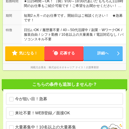
★1日5時間～OK！ （例）9:00～18:00のあいだ もちろん1日8時
勤務時間
間のお仕事もご紹介可能です！ご希望をお聞かせください！ ★
家庭の都合でお休みが必要な場合も遠慮なくご相談ください。
※週最低15時間以上の勤務が必要です
短期2ヵ月～のお仕事です。開始日はご相談ください！ ★急募
期間
です！
日払いOK
/
履歴書不要
/
40～50代活躍中
/
副業・WワークOK
/
特徴
服装自由
/
シフト勤務
/
10名以上の大量募集
/
電話対応なし
/
パ
ソコンスキル不要
気になる！
応募する
詳細へ
掲載元企業名
株式会社ネオキャリア ナイス！介護事業部
こちらの条件も追加しませんか？
今が狙い目！急募
来社不要！WEB登録／面接OK
大量募集中！10名以上の大量募集