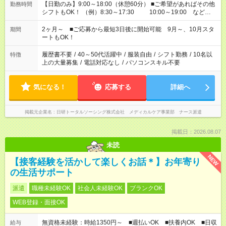
【日勤のみ】9:00～18:00（休憩60分） ■ご希望があればその他
勤務時間
シフトもOK！ （例）8:30～17:30 10:00～19:00 など
「家族とお休みを合わせたい」 「余裕を持って夕飯の準備がし
たい」 「できれば残業はしたくない」 など、ご希望があれば教
2ヶ月～ ■ご応募から最短3日後に開始可能 9月～、10月スタ
期間
えてくださいね。 ※Wワーク希望の方へ 今ご覧のお仕事で希望
ートもOK！
する勤務時間と、もう1つのお仕事の勤務時間。 合計で週40時
間を超える場合は応募できません
履歴書不要
/
40～50代活躍中
/
服装自由
/
シフト勤務
/
10名以
特徴
上の大量募集
/
電話対応なし
/
パソコンスキル不要
気になる！
応募する
詳細へ
掲載元企業名
日研トータルソーシング株式会社 メディカルケア事業部 ナース派遣
掲載日：2026.08.07
未読
NEW
【接客経験を活かして楽しくお話＊】お年寄り
の生活サポート
派遣
職種未経験OK
社会人未経験OK
ブランクOK
WEB登録・面接OK
無資格未経験：時給1350円～ ■週払いOK ■扶養内OK ■日収
給与