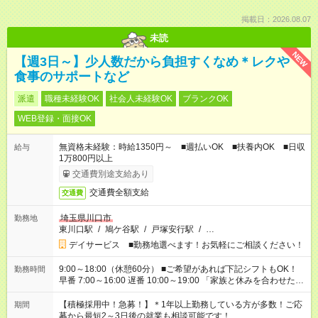
掲載日：2026.08.07
未読
NEW
【週3日～】少人数だから負担すくなめ＊レクや
食事のサポートなど
派遣
職種未経験OK
社会人未経験OK
ブランクOK
WEB登録・面接OK
無資格未経験：時給1350円～ ■週払いOK ■扶養内OK ■日収
給与
1万800円以上
交通費別途支給あり
交通費全額支給
交通費
埼玉県川口市
勤務地
東川口駅
/
鳩ケ谷駅
/
戸塚安行駅
/
…
デイサービス ■勤務地選べます！お気軽にご相談ください！
9:00～18:00（休憩60分） ■ご希望があれば下記シフトもOK！
勤務時間
早番 7:00～16:00 遅番 10:00～19:00 「家族と休みを合わせた
い」 「余裕を持って夕飯の準備がしたい」 「できれば残業はし
たくない」 など、ご希望を教えてくださいね。 ※Wワーク希望
【積極採用中！急募！】＊1年以上勤務している方が多数！ご応
期間
の方へ 今ご覧のお仕事で希望する勤務時間と、もう1つのお仕事
募から最短2～3日後の就業も相談可能です！