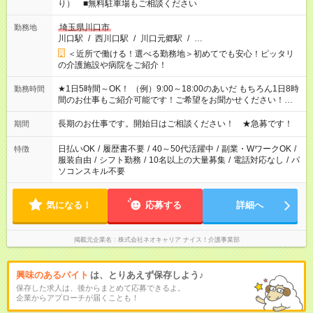
り） ■無料駐車場もご相談ください
埼玉県川口市
勤務地
川口駅
/
西川口駅
/
川口元郷駅
/
…
＜近所で働ける！選べる勤務地＞初めてでも安心！ピッタリ
の介護施設や病院をご紹介！
★1日5時間～OK！ （例）9:00～18:00のあいだ もちろん1日8時
勤務時間
間のお仕事もご紹介可能です！ご希望をお聞かせください！★家
庭の都合でお休みが必要な場合も遠慮なくご相談ください。 ※
週最低15時間以上の勤務が必要です
長期のお仕事です。開始日はご相談ください！ ★急募です！
期間
日払いOK
/
履歴書不要
/
40～50代活躍中
/
副業・WワークOK
/
特徴
服装自由
/
シフト勤務
/
10名以上の大量募集
/
電話対応なし
/
パ
ソコンスキル不要
気になる！
応募する
詳細へ
掲載元企業名
株式会社ネオキャリア ナイス！介護事業部
興味のあるバイト
は、とりあえず保存しよう♪
保存した求人は、後からまとめて応募できるよ。
企業からアプローチが届くことも！