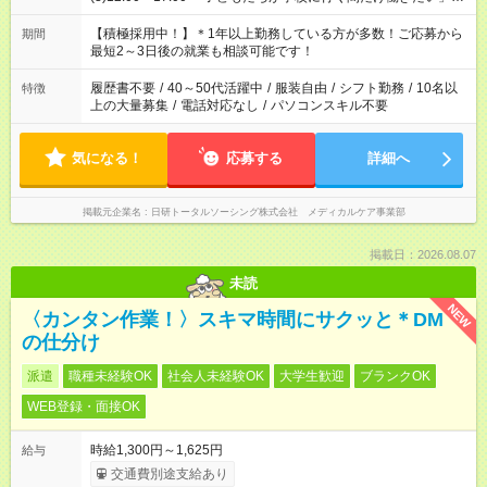
「余裕を持って夕飯の準備がしたい」 「午前中は働いて、午後
はプライベートの時間にしたい」 など、ご希望を教えてくださ
【積極採用中！】＊1年以上勤務している方が多数！ご応募から
期間
いね。 ※Wワーク希望の方へ 今ご覧のお仕事で希望する勤務時
最短2～3日後の就業も相談可能です！
間と、もう1つのお仕事の勤務時間。 合計で週40時間を超える
場合は応募できません。
履歴書不要
/
40～50代活躍中
/
服装自由
/
シフト勤務
/
10名以
特徴
上の大量募集
/
電話対応なし
/
パソコンスキル不要
気になる！
応募する
詳細へ
掲載元企業名
日研トータルソーシング株式会社 メディカルケア事業部
掲載日：2026.08.07
未読
NEW
〈カンタン作業！〉スキマ時間にサクッと＊DM
の仕分け
派遣
職種未経験OK
社会人未経験OK
大学生歓迎
ブランクOK
WEB登録・面接OK
時給1,300円～1,625円
給与
交通費別途支給あり