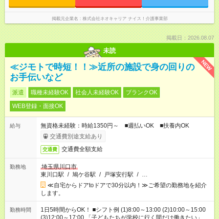
掲載元企業名
株式会社ネオキャリア ナイス！介護事業部
掲載日：2026.08.07
未読
NEW
≪ジモトで時短！！≫近所の施設で身の回りの
お手伝いなど
派遣
職種未経験OK
社会人未経験OK
ブランクOK
WEB登録・面接OK
無資格未経験：時給1350円～ ■週払いOK ■扶養内OK
給与
交通費別途支給あり
交通費全額支給
交通費
埼玉県川口市
勤務地
東川口駅
/
鳩ケ谷駅
/
戸塚安行駅
/
…
≪自宅からドアtoドアで30分以内！≫ご希望の勤務地を紹介
します。
1日5時間からOK！ ■シフト例 (1)8:00～13:00 (2)10:00～15:00
勤務時間
(3)12:00～17:00 「子どもたちが学校に行く間だけ働きたい」