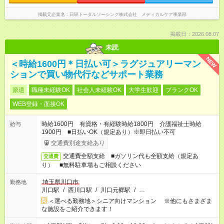
掲載元企業名
日研トータルソーシング株式会社 メディカルケア事業部
掲載日：2026.08.07
未読
NEW
＜時給1600円＊日払い可＞ラグジュアリーマン
ションで買い物代行などサポート業務
派遣
職種未経験OK
社会人未経験OK
大学生歓迎
ブランクOK
WEB登録・面接OK
時給1600円 有資格・有経験時給1800円 介護福祉士時給
給与
1900円 ■日払いOK（規定あり）※即日払い不可
交通費別途支給あり
交通費全額支給 ■ガソリン代も全額支給（規定あ
交通費
り） ■無料駐車場もご相談ください
埼玉県川口市
勤務地
川口駅
/
西川口駅
/
川口元郷駅
/
…
＜選べる勤務地＞シニア向けマンション ※他にもさまざま
な施設をご紹介できます！