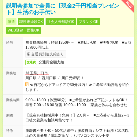
NEW
説明会参加で全員に【現金2千円相当プレゼン
ト】生活のお手伝い
派遣
職種未経験OK
社会人未経験OK
ブランクOK
WEB登録・面接OK
無資格未経験：時給1350円～ ■週払いOK ■扶養内OK ■日収
給与
1万800円以上
交通費別途支給あり
交通費全額支給
交通費
埼玉県川口市
勤務地
川口駅
/
西川口駅
/
川口元郷駅
/
…
≪自宅からドアtoドアで30分以内！≫ご希望の勤務地を紹介
します。
9:00～18:00（休憩60分） ■ご希望があれば下記シフトもOK！
勤務時間
早番 7:00～16:00 遅番 10:00～19:00 「家族と休みを合わせた
い」 「余裕を持って夕飯の準備がしたい」 「できれば残業はし
たくない」 など、ご希望を教えてくださいね。 ※Wワーク希望
【現在も積極採用中！急募！】2カ月～ ■ご応募から最短2～3
期間
の方へ 今ご覧のお仕事で希望する勤務時間と、もう1つのお仕事
日後の就業も相談可能です！
の勤務時間。 合計で週40時間を超える場合は応募できません。
履歴書不要
/
40～50代活躍中
/
服装自由
/
シフト勤務
/
10名以
特徴
上の大量募集
/
電話対応なし
/
パソコンスキル不要