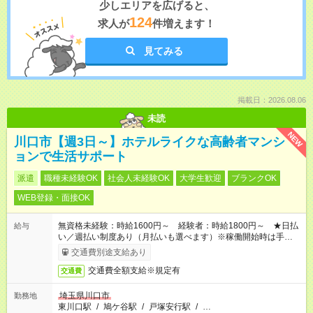
少しエリアを広げると、
124
求人が
件増えます！
見てみる
掲載日：2026.08.06
未読
NEW
川口市【週3日～】ホテルライクな高齢者マンシ
ョンで生活サポート
派遣
職種未経験OK
社会人未経験OK
大学生歓迎
ブランクOK
WEB登録・面接OK
無資格未経験：時給1600円～ 経験者：時給1800円～ ★日払
給与
い／週払い制度あり（月払いも選べます）※稼働開始時は手続き
完了次第のお支払いとなります。
交通費別途支給あり
交通費全額支給※規定有
交通費
埼玉県川口市
勤務地
東川口駅
/
鳩ケ谷駅
/
戸塚安行駅
/
…