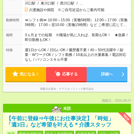
川口駅
/
東川口駅
/
西川口駅
/
…
介護施設や病院 ※ご自宅近辺からご案内可能
≪シフト例≫ 10:00～15:00（実働5時間） 12:00～17:00（実働
勤務時間
5時間） 17:00～翌10:00（実働15時間）など ご希望に応じて、
働く時間は調整できます！ お気軽に担当へ相談ください！
3ヵ月までの短期 ※職場が気に入れば、長期もOK！ ★急募！
期間
即日勤務もOK！
週1日からOK
/
日払いOK
/
履歴書不要
/
40～50代活躍中
/
副
特徴
業・WワークOK
/
シフト勤務
/
10名以上の大量募集
/
電話対応
なし
/
パソコンスキル不要
気になる！
応募する
詳細へ
掲載元企業名
ケアスタッフィング株式会社
掲載日：2026.08.07
未読
NEW
【午前に登録⇒午後にお仕事決定】「時短」
「週3日」など希望を叶える＊介護スタッフ