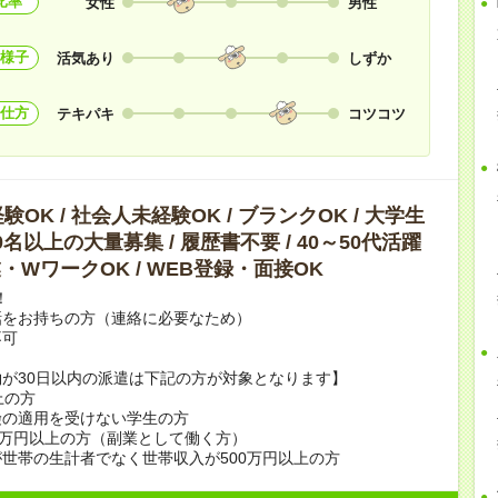
比率
女性
男性
様子
活気あり
しずか
仕方
テキパキ
コツコツ
OK / 社会人未経験OK / ブランクOK / 大学生
10名以上の大量募集 / 履歴書不要 / 40～50代活躍
副業・WワークOK / WEB登録・面接OK
！
話をお持ちの方（連絡に必要なため）
不可
が30日以内の派遣は下記の方が対象となります】
上の方
険の適用を受けない学生の方
0万円以上の方（副業として働く方）
世帯の生計者でなく世帯収入が500万円以上の方