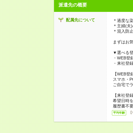
派遣先の概要
配属先について
＊過度な
＊主婦(夫
＊混入防
まずはお
▼選べる
・WEB登
・来社登
【WEB登
スマホ・P
ご自宅で
【来社登
希望日時
履歴書不要
【
平均年齢