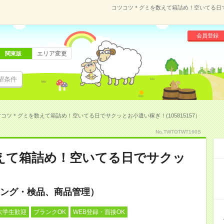
コツコツ＊グミを数えて箱詰め！空いてる日でサ
会員登録
エリア変更
関東版
望条件
コツ＊グミを数えて箱詰め！空いてる日でサクッとお小遣い稼ぎ！(105815157）
No.TWTOTWT160S
えて箱詰め！空いてる日でサクッ
ング・検品、商品管理）
大学生歓迎
ブランクOK
WEB登録・面接OK