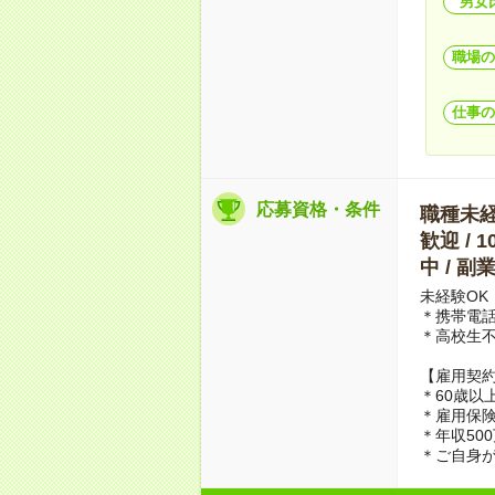
男女
職場の
仕事の
応募資格・条件
職種未経験
歓迎 / 
中 / 
未経験OK
＊携帯電
＊高校生
【雇用契約
＊60歳以
＊雇用保
＊年収50
＊ご自身が