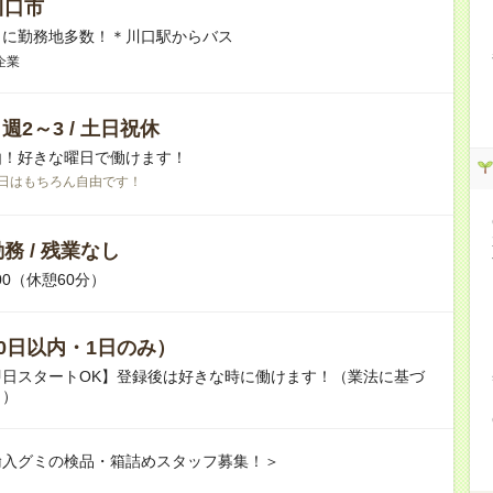
川口市
】に勤務地多数！＊川口駅からバス
企業
/ 週2～3 / 土日祝休
由！好きな曜日で働けます！
日はもちろん自由です！
務 / 残業なし
:00（休憩60分）
0日以内・1日のみ）
即日スタートOK】登録後は好きな時に働けます！（業法に基づ
り）
輸入グミの検品・箱詰めスタッフ募集！＞