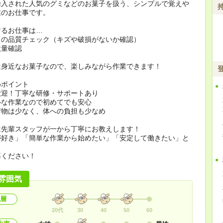
輸入された人気のグミなどのお菓子を扱う、シンプルで覚えや
業のお仕事です。
するお仕事は…
ミの品質チェック（キズや破損がないか確認）
数量確認
は身近なお菓子なので、楽しみながら作業できます！
めポイント
歓迎！丁寧な研修・サポートあり
ルな作業なので初めてでも安心
荷物は少なく、体への負担も少なめ
は先輩スタッフが一から丁寧にお教えします！
が好き」「簡単な作業から始めたい」「安定して働きたい」と
募ください！
雰囲気
層
20代
30
40
50
60