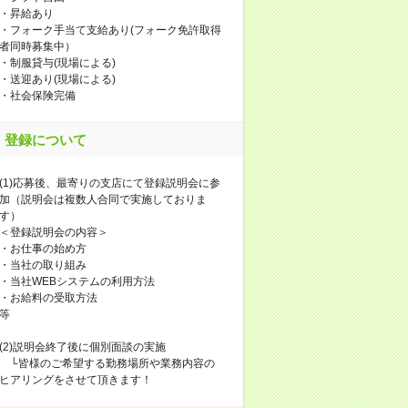
・昇給あり
・フォーク手当て支給あり(フォーク免許取得
者同時募集中）
・制服貸与(現場による)
・送迎あり(現場による)
・社会保険完備
登録について
(1)応募後、最寄りの支店にて登録説明会に参
加（説明会は複数人合同で実施しておりま
す）
＜登録説明会の内容＞
・お仕事の始め方
・当社の取り組み
・当社WEBシステムの利用方法
・お給料の受取方法
等
(2)説明会終了後に個別面談の実施
└皆様のご希望する勤務場所や業務内容の
ヒアリングをさせて頂きます！