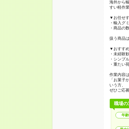
海外から
すい軽作
▼お任せ
・輸入グ
・商品の
扱う商品
▼おすす
・未経験
・シンプ
・重たい
作業内容
「お菓子
いう方、
ぜひご応
職場の
年齢