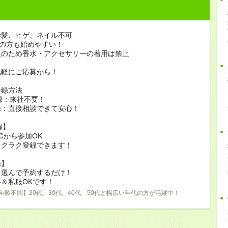
染髪、ヒゲ、ネイル不可
)の方も始めやすい！
止のため香水・アクセサリーの着用は禁止
気軽にご応募から！
登録方法
録：来社不要！
録：直接相談できて安心！
録】
Cから参加OK
ラクラク登録できます！
録】
を選んで予約するだけ！
＆私服OKです！
年齢不問】20代、30代、40代、50代と幅広い年代の方が活躍中！