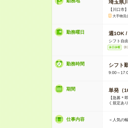
勤務地
埼玉県
【川口市
大手物流
勤務曜日
週1OK 
シフト自
休
休日休暇
勤務時間
シフト勤
9:00～17
期間
単発（1
【急募＊
く規定あ
仕事内容
＜人気の