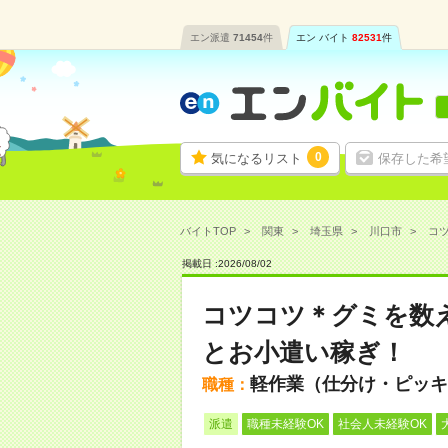
エン派遣
71454
件
エン バイト
82531
件
0
気になるリスト
保存した希
バイトTOP
関東
埼玉県
川口市
コツ
掲載日 :
2026
/
08
/
02
コツコツ＊グミを数
とお小遣い稼ぎ！
軽作業（仕分け・ピッキ
職種：
派遣
職種未経験OK
社会人未経験OK