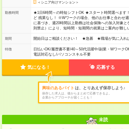
＜シニア向けマンション＞
★1日6時間～の時短シフトOK ★スタート時間選べます！ 7:00～16
勤務時間
ど 残業なし！ ※Wワークの場合、他のお仕事と合わせ週
に基づき、週20時間以上勤務は社会保険への加入対象と
則禁止）により、短時間・短期間の就業はご案内が難し
開始日はご相談ください！ ★急募 ★職場が気に入れ
期間
日払いOK
/
履歴書不要
/
40～50代活躍中
/
副業・WワークO
特徴
電話対応なし
/
パソコンスキル不要
気になる！
応募する
興味のあるバイト
は、とりあえず保存しよう♪
保存した求人は、後からまとめて応募できるよ。
企業からアプローチが届くことも！
未読