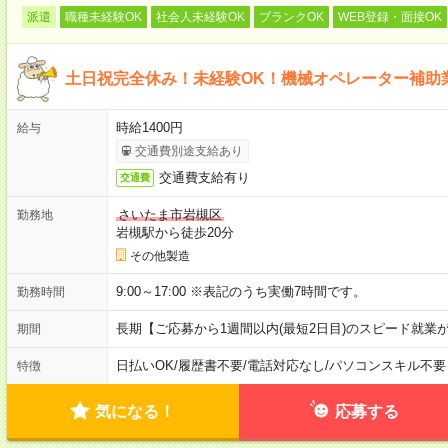
派遣
職種未経験OK
社会人未経験OK
ブランクOK
WEB登録・面接OK
土日祝完全休み！未経験OK！機械オペレーター補助
時給1400円
給与
交通費別途支給あり
交通費支給有り
交通費
さいたま市岩槻区
勤務地
岩槻駅から徒歩20分
その他製造
9:00～17:00 ※表記のうち実働7時間です。
勤務時間
長期【ご応募から1週間以内(最短2日目)のスピード就業
期間
日払いOK
/
履歴書不要
/
電話対応なし
/
パソコンスキル不要
特徴
気になる！
応募する