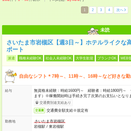
1
2
3
4
次へ
未読
さいたま市岩槻区【週3日～】ホテルライクな
ポート
派遣
職種未経験OK
社会人未経験OK
大学生歓迎
ブランクOK
WEB
自由なシフト＊7時～、11時～、16時～など好きな
無資格未経験：時給1600円～ 経験者：時給1800円
給与
ます）※稼働開始時は手続き完了次第のお支払いとなり
交通費別途支給あり
交通費全額支給※規定有
交通費
さいたま市岩槻区
勤務地
岩槻駅
/
東岩槻駅