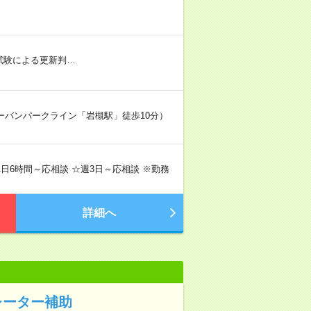
社内試験による更新判…
アーバンパークライン「岩槻駅」徒歩10分）
で1日6時間～応相談 ☆週3日～応相談 ※勤務
詳細へ
レーター補助