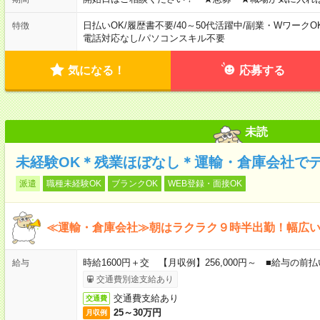
日払いOK
/
履歴書不要
/
40～50代活躍中
/
副業・WワークO
特徴
電話対応なし
/
パソコンスキル不要
気になる！
応募する
未読
未経験OK＊残業ほぼなし＊運輸・倉庫会社で
派遣
職種未経験OK
ブランクOK
WEB登録・面接OK
≪運輸・倉庫会社≫朝はラクラク９時半出勤！幅広
時給1600円＋交 【月収例】256,000円～ ■給与の
給与
交通費別途支給あり
交通費支給あり
交通費
25～30万円
月収例