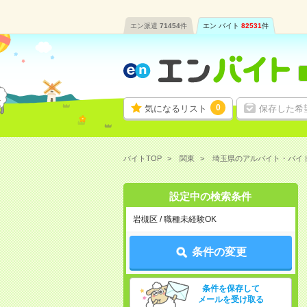
エン派遣
71454
件
エン バイト
82531
件
0
気になるリスト
保存した希
バイトTOP
関東
埼玉県のアルバイト・バイ
設定中の検索条件
岩槻区 / 職種未経験OK
条件の変更
条件を保存して
メールを受け取る