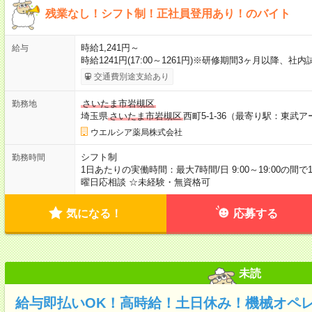
残業なし！シフト制！正社員登用あり！のバイト
時給1,241円～
給与
時給1241円(17:00～1261円)※研修期間3ヶ月以降、
交通費別途支給あり
さいたま市岩槻区
勤務地
埼玉県
さいたま市岩槻区
西町5-1-36（最寄り駅：東武
ウエルシア薬局株式会社
シフト制
勤務時間
1日あたりの実働時間：最大7時間/日 9:00～19:00の間
曜日応相談 ☆未経験・無資格可
気になる！
応募する
未読
給与即払いOK！高時給！土日休み！機械オペ