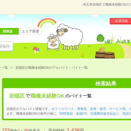
埼玉県岩槻区で職種未経験OKの
会員登録
エリア変更
関東版
望条件
ト一覧
岩槻区の職種未経験OKのアルバイト・バイト一覧
検索結果
岩槻区
職種未経験OK
で
のバイト一覧
岩槻区のアルバイト情報です。
オフィスワーク・事務系
、
営業・販売・サービス系
、
ます。職種未経験OKの条件の他に、
WEB登録・面接OK
、
交通費別途支給あり
、
英語
1,436
152
平均時給:
円
件中
1
～
50
件表示