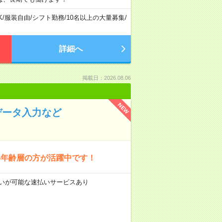
K
/
服装自由
/
シフト勤務
/
10名以上の大量募集
/
詳細へ
掲載日：2026.08.06
NEW
データ入力など
い年齢層の方が活躍中です！
前払いが可能な速払いサービスあり