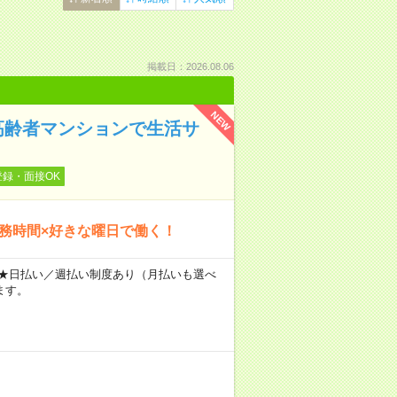
掲載日：2026.08.06
NEW
高齢者マンションで生活サ
登録・面接OK
勤務時間×好きな曜日で働く！
～ ★日払い／週払い制度あり（月払いも選べ
ます。