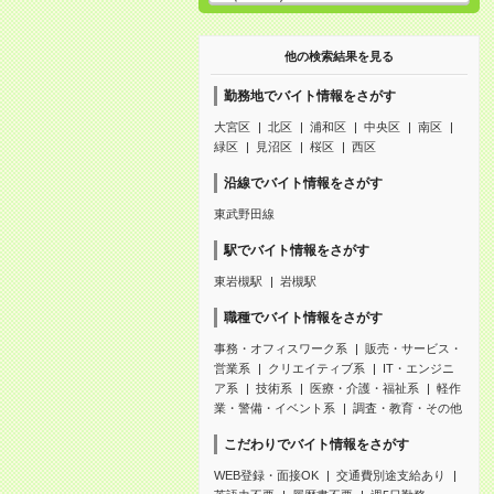
他の検索結果を見る
勤務地でバイト情報をさがす
大宮区
北区
浦和区
中央区
南区
緑区
見沼区
桜区
西区
沿線でバイト情報をさがす
東武野田線
駅でバイト情報をさがす
東岩槻駅
岩槻駅
職種でバイト情報をさがす
事務・オフィスワーク系
販売・サービス・
営業系
クリエイティブ系
IT・エンジニ
ア系
技術系
医療・介護・福祉系
軽作
業・警備・イベント系
調査・教育・その他
こだわりでバイト情報をさがす
WEB登録・面接OK
交通費別途支給あり