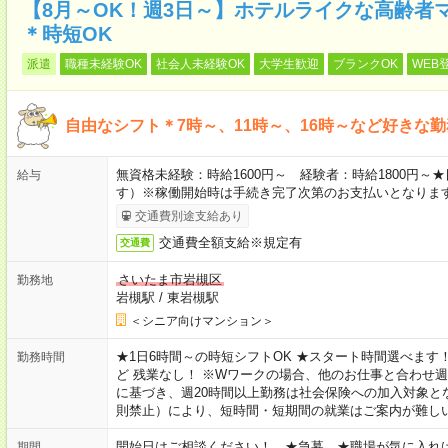
【8月～OK！週3日～】ホテルライクな高齢者
＊時短OK
派遣
職種未経験OK
社会人未経験OK
大学生歓迎
ブランクOK
WEB
自由なシフト＊7時～、11時～、16時～など好きな
無資格未経験：時給1600円～ 経験者：時給1800円
給与
す）※稼働開始時は手続き完了次第のお支払いとなりま
交通費別途支給あり
交通費全額支給※規定有
交通費
さいたま市岩槻区
勤務地
岩槻駅
/
東岩槻駅
＜シニア向けマンション＞
★1日6時間～の時短シフトOK ★スタート時間選べます！ 7:00～16
勤務時間
ど 残業なし！ ※Wワークの場合、他のお仕事と合わせ週
に基づき、週20時間以上勤務は社会保険への加入対象と
則禁止）により、短時間・短期間の就業はご案内が難し
開始日はご相談ください！ ★急募 ★職場が気に入れ
期間