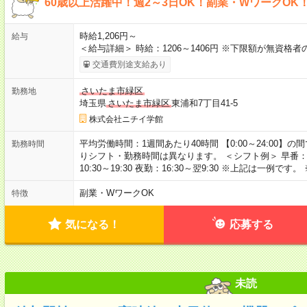
60歳以上活躍中！週2～3日OK！副業・WワークOK
時給1,206円～
給与
＜給与詳細＞ 時給：1206～1406円 ※下限額が無資格
交通費別途支給あり
さいたま市緑区
勤務地
埼玉県
さいたま市緑区
東浦和7丁目41-5
株式会社ニチイ学館
平均労働時間：1週間あたり40時間 【0:00～24:00
勤務時間
りシフト・勤務時間は異なります。 ＜シフト例＞ 早番：7:30～
10:30～19:30 夜勤：16:30～翌9:30 ※上記は一
副業・WワークOK
特徴
気になる！
応募する
未読