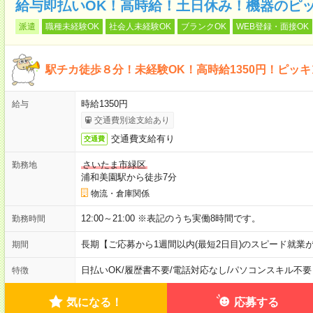
給与即払いOK！高時給！土日休み！機器のピ
派遣
職種未経験OK
社会人未経験OK
ブランクOK
WEB登録・面接OK
駅チカ徒歩８分！未経験OK！高時給1350円！ピッ
時給1350円
給与
交通費別途支給あり
交通費支給有り
交通費
さいたま市緑区
勤務地
浦和美園駅から徒歩7分
物流・倉庫関係
12:00～21:00 ※表記のうち実働8時間です。
勤務時間
長期【ご応募から1週間以内(最短2日目)のスピード就業
期間
日払いOK
/
履歴書不要
/
電話対応なし
/
パソコンスキル不要
特徴
気になる！
応募する