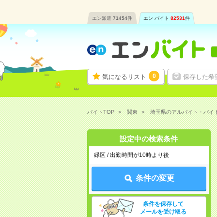
エン派遣
71454
件
エン バイト
82531
件
0
気になるリスト
保存した希
バイトTOP
関東
埼玉県のアルバイト・バイ
設定中の検索条件
緑区 / 出勤時間が10時より後
条件の変更
条件を保存して
メールを受け取る