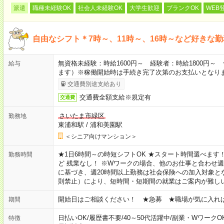
派遣
職種未経験OK
社会人未経験OK
大学生歓迎
ブランクOK
WEB
自由なシフト＊7時～、11時～、16時～など好きな
無資格未経験：時給1600円～ 経験者：時給1800円
給与
ます）※稼働開始時は手続き完了次第のお支払いとなり
交通費別途支給あり
交通費全額支給※規定有
交通費
さいたま市緑区
勤務地
東浦和駅
/
浦和美園駅
＜シニア向けマンション＞
★1日6時間～の時短シフトOK ★スタート時間選べます！ 7:00～16
勤務時間
ど 残業なし！ ※Wワークの場合、他のお仕事と合わせ週
に基づき、週20時間以上勤務は社会保険への加入対象と
則禁止）により、短時間・短期間の就業はご案内が難し
開始日はご相談ください！ ★急募 ★職場が気に入れ
期間
日払いOK
/
履歴書不要
/
40～50代活躍中
/
副業・WワークO
特徴