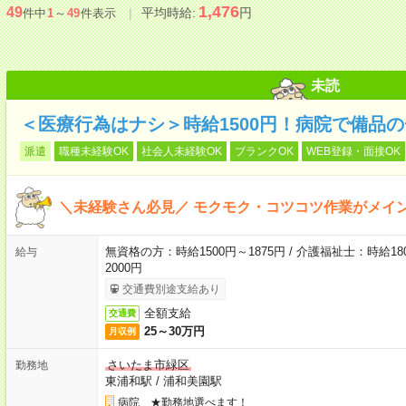
1,476
49
平均時給:
円
件中
1
～
49
件表示
未読
＜医療行為はナシ＞時給1500円！病院で備品
派遣
職種未経験OK
社会人未経験OK
ブランクOK
WEB登録・面接OK
＼未経験さん必見／ モクモク・コツコツ作業がメイ
無資格の方：時給1500円～1875円 / 介護福祉士：時給180
給与
2000円
交通費別途支給あり
全額支給
交通費
25～30万円
月収例
さいたま市緑区
勤務地
東浦和駅
/
浦和美園駅
病院 ★勤務地選べます！