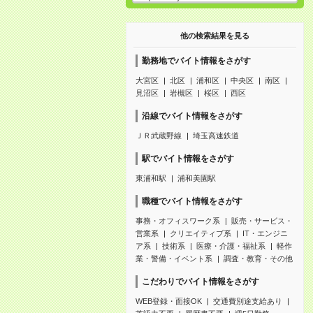
他の検索結果を見る
勤務地でバイト情報をさがす
大宮区
北区
浦和区
中央区
南区
見沼区
岩槻区
桜区
西区
沿線でバイト情報をさがす
ＪＲ武蔵野線
埼玉高速鉄道
駅でバイト情報をさがす
東浦和駅
浦和美園駅
職種でバイト情報をさがす
事務・オフィスワーク系
販売・サービス・
営業系
クリエイティブ系
IT・エンジニ
ア系
技術系
医療・介護・福祉系
軽作
業・警備・イベント系
調査・教育・その他
こだわりでバイト情報をさがす
WEB登録・面接OK
交通費別途支給あり