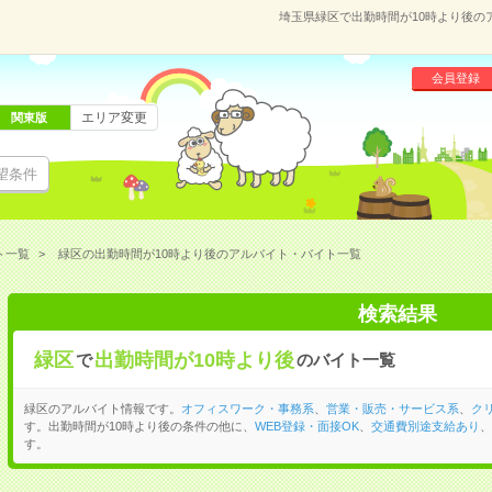
埼玉県緑区で出勤時間が10時より後の
会員登録
エリア変更
関東版
望条件
ト一覧
緑区の出勤時間が10時より後のアルバイト・バイト一覧
検索結果
緑区
出勤時間が10時より後
で
のバイト一覧
緑区のアルバイト情報です。
オフィスワーク・事務系
、
営業・販売・サービス系
、
ク
す。出勤時間が10時より後の条件の他に、
WEB登録・面接OK
、
交通費別途支給あり
、
す。