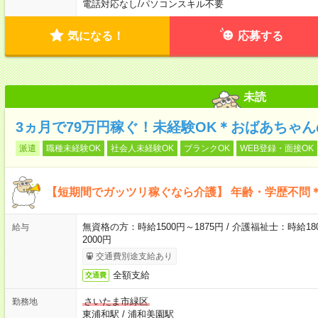
電話対応なし
/
パソコンスキル不要
気になる！
応募する
未読
3ヵ月で79万円稼ぐ！未経験OK＊おばあちゃ
派遣
職種未経験OK
社会人未経験OK
ブランクOK
WEB登録・面接OK
【短期間でガッツリ稼ぐなら介護】 年齢・学歴不問＊
無資格の方：時給1500円～1875円 / 介護福祉士：時給180
給与
2000円
交通費別途支給あり
全額支給
交通費
さいたま市緑区
勤務地
東浦和駅
/
浦和美園駅