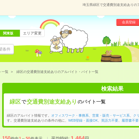
埼玉県緑区で交通費別途支給ありの
会員登録
エリア変更
関東版
望条件
ト一覧
緑区の交通費別途支給ありのアルバイト・バイト一覧
検索結果
緑区
交通費別途支給あり
で
のバイト一覧
緑区のアルバイト情報です。
オフィスワーク・事務系
、
営業・販売・サービス系
、
ク
す。交通費別途支給ありの条件の他に、
WEB登録・面接OK
、
英語力不要
、
履歴書不要
1,464
150
平均時給:
円
件中
1
～
50
件表示