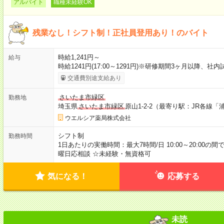
アルバイト
職種未経験OK
残業なし！シフト制！正社員登用あり！のバイト
時給1,241円～
給与
時給1241円(17:00～1291円)※研修期間3ヶ月以降、
交通費別途支給あり
さいたま市緑区
勤務地
埼玉県
さいたま市緑区
原山1-2-2（最寄り駅：JR各線「
ウエルシア薬局株式会社
シフト制
勤務時間
1日あたりの実働時間：最大7時間/日 10:00～20:00の
曜日応相談 ☆未経験・無資格可
気になる！
応募する
未読