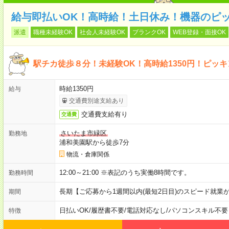
給与即払いOK！高時給！土日休み！機器のピ
派遣
職種未経験OK
社会人未経験OK
ブランクOK
WEB登録・面接OK
駅チカ徒歩８分！未経験OK！高時給1350円！ピッ
時給1350円
給与
交通費別途支給あり
交通費支給有り
交通費
さいたま市緑区
勤務地
浦和美園駅から徒歩7分
物流・倉庫関係
12:00～21:00 ※表記のうち実働8時間です。
勤務時間
長期【ご応募から1週間以内(最短2日目)のスピード就業
期間
日払いOK
/
履歴書不要
/
電話対応なし
/
パソコンスキル不要
特徴