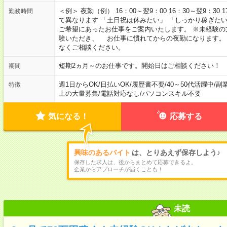
＜例＞ 夜勤（例） 16：00～翌9：00 16：30～翌9：30
勤務時間
て異なります 「土日祝は休みたい」 「しっかり稼ぎた
ご希望にあったお仕事をご案内いたします。 ※未経験の
験いただき、 お仕事に慣れてからの夜勤になります。
なくご相談ください。
短期2ヵ月～のお仕事です。開始日はご相談ください！
期間
週1日からOK
/
日払いOK
/
履歴書不要
/
40～50代活躍中
/
副
特徴
上の大量募集
/
電話対応なし
/
パソコンスキル不要
気になる！
応募する
興味のあるバイト
は、とりあえず保存しよう♪
保存した求人は、後からまとめて応募できるよ。
企業からアプローチが届くことも！
未読