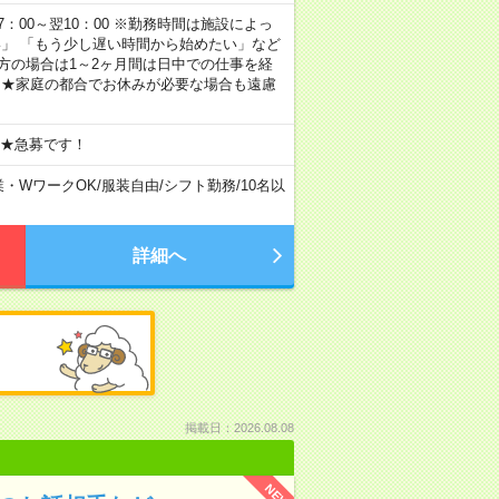
 17：00～翌10：00 ※勤務時間は施設によっ
い」 「もう少し遅い時間から始めたい」など
方の場合は1～2ヶ月間は日中での仕事を経
 ★家庭の都合でお休みが必要な場合も遠慮
 ★急募です！
業・WワークOK
/
服装自由
/
シフト勤務
/
10名以
詳細へ
掲載日：2026.08.08
NEW