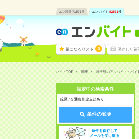
エン派遣
71573
件
エン バイト
82531
件
0
気になるリスト
保存した希
バイトTOP
関東
埼玉県のアルバイト・バイ
設定中の検索条件
緑区 / 交通費別途支給あり
条件の変更
条件を保存して
メールを受け取る