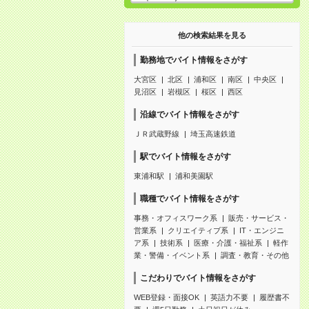
他の検索結果を見る
勤務地でバイト情報をさがす
大宮区
北区
浦和区
南区
中央区
見沼区
岩槻区
桜区
西区
沿線でバイト情報をさがす
ＪＲ武蔵野線
埼玉高速鉄道
駅でバイト情報をさがす
東浦和駅
浦和美園駅
職種でバイト情報をさがす
事務・オフィスワーク系
販売・サービス・
営業系
クリエイティブ系
IT・エンジニ
ア系
技術系
医療・介護・福祉系
軽作
業・警備・イベント系
調査・教育・その他
こだわりでバイト情報をさがす
WEB登録・面接OK
英語力不要
履歴書不