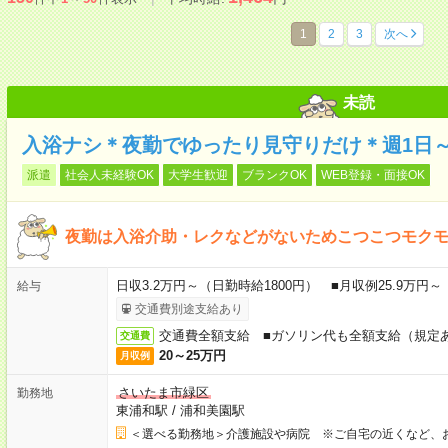
1
2
3
次へ
未読
入浴ナシ＊夜勤でゆったり見守りだけ＊週1日
派遣
社会人未経験OK
大学生歓迎
ブランクOK
WEB登録・面接OK
夜勤は入浴介助・レクなどがないためこつこつモク
日収3.2万円～（日勤時給1800円） ■月収例25.9万円
給与
交通費別途支給あり
交通費全額支給 ■ガソリン代も全額支給（規定
交通費
20～25万円
月収例
さいたま市緑区
勤務地
東浦和駅
/
浦和美園駅
＜選べる勤務地＞介護施設や病院 ※ご自宅の近くなど、