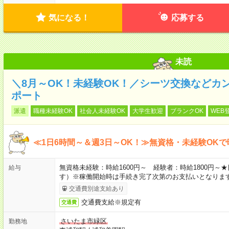
気になる！
応募する
未読
＼8月～OK！未経験OK！／シーツ交換などカ
ポート
派遣
職種未経験OK
社会人未経験OK
大学生歓迎
ブランクOK
WEB
≪1日6時間～＆週3日～OK！≫無資格・未経験OKで
無資格未経験：時給1600円～ 経験者：時給1800円
給与
す）※稼働開始時は手続き完了次第のお支払いとなりま
交通費別途支給あり
交通費支給※規定有
交通費
さいたま市緑区
勤務地