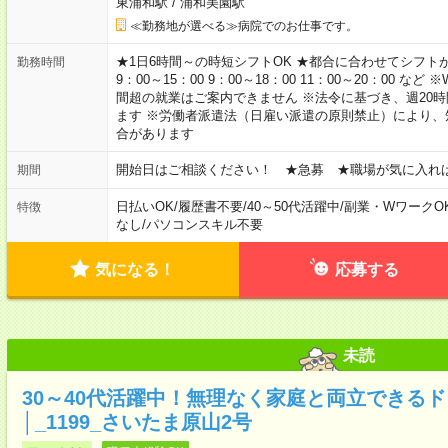
東浦和駅
/
浦和美園駅
≪勤務地が選べる≫病院でのお仕事です。
★1日6時間～の時短シフトOK ★都合に合わせてシフトが決
勤務時間
9：00～15：00 9：00～18：00 11：00～20：00
間超の就業はご案内できません ※法令に基づき、週20
ます ※労働者派遣法（日雇い派遣の原則禁止）により
合があります
開始日はご相談ください！ ★急募 ★職場が気に入れ
期間
日払いOK
/
履歴書不要
/
40～50代活躍中
/
副業・WワークO
特徴
なし
/
パソコンスキル不要
気になる！
応募する
未読
30～40代活躍中！無理なく家庭と両立できる
│_1199_さいたま原山2号