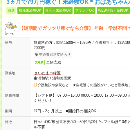
3ヵ月で79万円稼ぐ！未経験OK＊おばあちゃ
派遣
職種未経験OK
社会人未経験OK
ブランクOK
WEB登録・面接OK
【短期間でガッツリ稼ぐなら介護】 年齢・学歴不問＊
無資格の方：時給1500円～1875円 / 介護福祉士：時給180
給与
2000円
交通費別途支給あり
全額支給
交通費
さいたま市緑区
勤務地
東浦和駅
/
浦和美園駅
介護施設や病院など ★自宅近くの施設がいいなど勤務地
【シフト例】 07:00～16:00 09:00～18:00 17:00
勤務時間
ください！
即日～2ヶ月以上 ■開始日の相談OK！
期間
日払いOK
/
履歴書不要
/
40～50代活躍中
/
シフト勤務
/
10名
特徴
ル不要