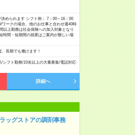
められます シフト例： 7：00～16：00
 など ※Wワークの場合、他のお仕事と合わせ週40時
時間以上勤務は社会保険への加入対象となり
、短時間・短期間の就業はご案内が難しい場
ば、長期でも働けます！
K
/
シフト勤務
/
10名以上の大量募集
/
電話対応
詳細へ
ドラッグストアの調剤事務