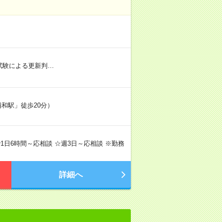
社内試験による更新判…
浦和駅」徒歩20分）
間で1日6時間～応相談 ☆週3日～応相談 ※勤務
詳細へ