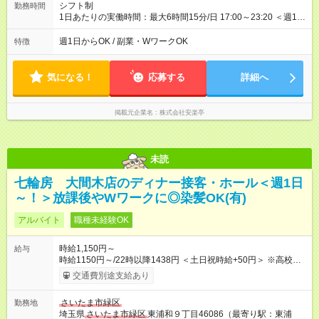
シフト制
勤務時間
1日あたりの実働時間：最大6時間15分/日 17:00～23:20 ＜週1日
～/短時間OK！＞ ※18歳未満・高校生は21:30までの勤務 ・シフ
トは自己申告制だから私生活優先でOK◎ ・週1日もあれば週5日
週1日からOK / 副業・WワークOK
特徴
でがっつり勤務もOK！ 「Ｗワークで収入増やしたい」 「副業と
して短時間」など希望に合わせて働けます！
気になる！
応募する
詳細へ
掲載元企業名
株式会社安楽亭
未読
七輪房 大間木店のディナー接客・ホール＜週1日
～！＞放課後やWワークに◎染髪OK(有)
アルバイト
職種未経験OK
時給1,150円～
給与
時給1150円～/22時以降1438円 ＜土日祝時給+50円＞ ※高校生
時給1150円 【試用期間】試用期間あり 試用期間の長さ：12ヶ
交通費別途支給あり
月 雇用形態、給与は本採用時と同じです。 ※最大12ヶ月の間
で、合計30時間の試用期間（研修期間）があります。
さいたま市緑区
勤務地
埼玉県
さいたま市緑区
東浦和９丁目46086（最寄り駅：東浦