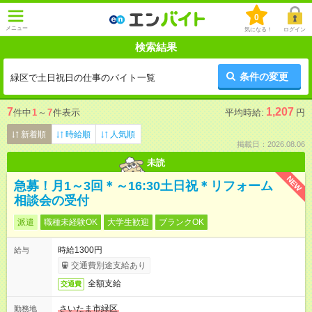
0
メニュー
気になる！
ログイン
検索結果
条件の変更
緑区で土日祝日の仕事のバイト一覧
7
1,207
件中
1
～
7
件表示
平均時給:
円
新着順
時給順
人気順
掲載日：2026.08.06
未読
NEW
急募！月1～3回＊～16:30土日祝＊リフォーム
相談会の受付
派遣
職種未経験OK
大学生歓迎
ブランクOK
時給1300円
給与
交通費別途支給あり
全額支給
交通費
さいたま市緑区
勤務地