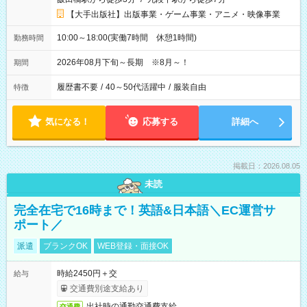
【大手出版社】出版事業・ゲーム事業・アニメ・映像事業
10:00～18:00(実働7時間 休憩1時間)
勤務時間
2026年08月下旬～長期 ※8月～！
期間
履歴書不要
/
40～50代活躍中
/
服装自由
特徴
気になる！
応募する
詳細へ
掲載日：2026.08.05
未読
完全在宅で16時まで！英語&日本語＼EC運営サ
ポート／
派遣
ブランクOK
WEB登録・面接OK
時給2450円＋交
給与
交通費別途支給あり
出社時の通勤交通費支給
交通費