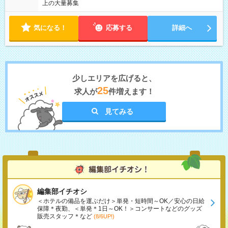
上の大量募集
気になる！
応募する
詳細へ
少しエリアを広げると、
25
求人が
件増えます！
見てみる
編集部イチオシ
＜ホテルの備品を運ぶだけ＞単発・短時間～OK／安心の日給
保障＊夜勤、＜単発＊1日～OK！＞コンサートなどのグッズ
販売スタッフ＊など
(8/6UP!)