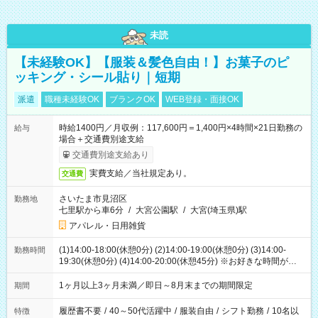
未読
【未経験OK】【服装＆髪色自由！】お菓子のピ
ッキング・シール貼り｜短期
派遣
職種未経験OK
ブランクOK
WEB登録・面接OK
時給1400円／月収例：117,600円＝1,400円×4時間×21日勤務の
給与
場合＋交通費別途支給
交通費別途支給あり
実費支給／当社規定あり。
交通費
さいたま市見沼区
勤務地
七里駅から車6分
/
大宮公園駅
/
大宮(埼玉県)駅
アパレル・日用雑貨
(1)14:00-18:00(休憩0分) (2)14:00-19:00(休憩0分) (3)14:00-
勤務時間
19:30(休憩0分) (4)14:00-20:00(休憩45分) ※お好きな時間が選べ
ます
1ヶ月以上3ヶ月未満／即日～8月末までの期間限定
期間
履歴書不要
/
40～50代活躍中
/
服装自由
/
シフト勤務
/
10名以
特徴