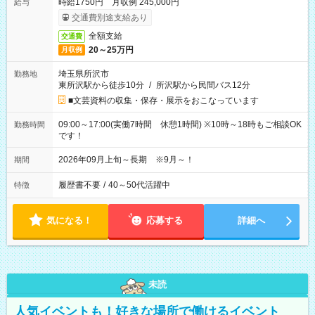
時給1750円 月収例 245,000円
給与
交通費別途支給あり
全額支給
交通費
20～25万円
月収例
埼玉県所沢市
勤務地
東所沢駅から徒歩10分
/
所沢駅から民間バス12分
■文芸資料の収集・保存・展示をおこなっています
09:00～17:00(実働7時間 休憩1時間) ※10時～18時もご相談OK
勤務時間
です！
2026年09月上旬～長期 ※9月～！
期間
履歴書不要
/
40～50代活躍中
特徴
気になる！
応募する
詳細へ
未読
人気イベントも！好きな場所で働けるイベント