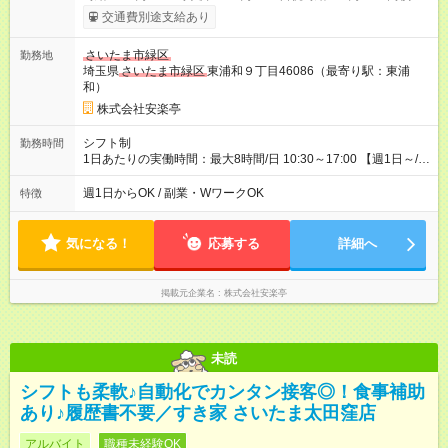
時給1150円 【試用期間】試用期間あり 試用期間の長さ：12ヶ
交通費別途支給あり
月 雇用形態、給与は本採用時と同じです。 ※最大12ヶ月の間
で、合計30時間の試用期間（研修期間）があります。
さいたま市緑区
勤務地
埼玉県
さいたま市緑区
東浦和９丁目46086（最寄り駅：東浦
和）
株式会社安楽亭
シフト制
勤務時間
1日あたりの実働時間：最大8時間/日 10:30～17:00 【週1日～/1
日3時間～OK！】 ＊レギュラー勤務ももちろん大歓迎！ 「子ど
ものお迎えまでの時間」 「ランチタイムだけ」 など、家庭の予
週1日からOK / 副業・WワークOK
特徴
定に合わせやすいシフト制！ ※ディナータイムの勤務希望も相
談可能◎
気になる！
応募する
詳細へ
掲載元企業名
株式会社安楽亭
未読
シフトも柔軟♪自動化でカンタン接客◎！食事補助
あり♪履歴書不要／すき家 さいたま太田窪店
アルバイト
職種未経験OK