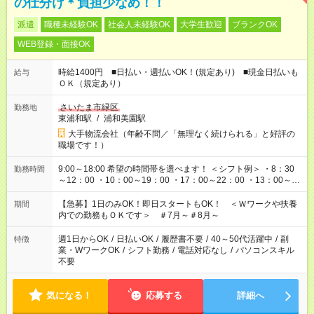
の仕分け＊負担少なめ！！
派遣
職種未経験OK
社会人未経験OK
大学生歓迎
ブランクOK
WEB登録・面接OK
時給1400円 ■日払い・週払いOK！(規定あり) ■現金日払いも
給与
ＯＫ（規定あり）
さいたま市緑区
勤務地
東浦和駅
/
浦和美園駅
大手物流会社（年齢不問／「無理なく続けられる」と好評の
職場です！）
9:00～18:00 希望の時間帯を選べます！ ＜シフト例＞ ・8：30
勤務時間
～12：00 ・10：00～19：00 ・17：00～22：00 ・13：00～
22：00 ・22：00～翌6：00 など
【急募】1日のみOK！即日スタートもOK！ ＜Ｗワークや扶養
期間
内での勤務もＯＫです＞ ＃7月～＃8月～
週1日からOK
/
日払いOK
/
履歴書不要
/
40～50代活躍中
/
副
特徴
業・WワークOK
/
シフト勤務
/
電話対応なし
/
パソコンスキル
不要
気になる！
応募する
詳細へ