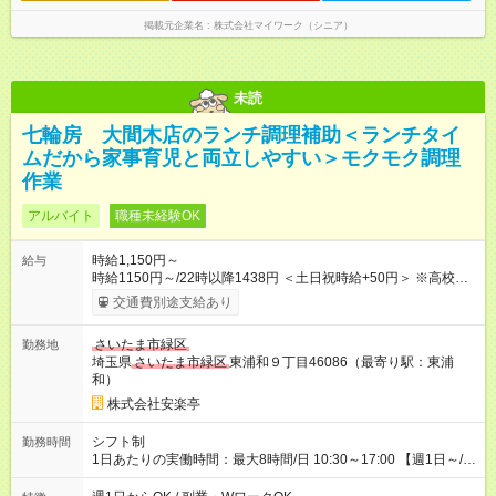
掲載元企業名
株式会社マイワーク（シニア）
未読
七輪房 大間木店のランチ調理補助＜ランチタイ
ムだから家事育児と両立しやすい＞モクモク調理
作業
アルバイト
職種未経験OK
時給1,150円～
給与
時給1150円～/22時以降1438円 ＜土日祝時給+50円＞ ※高校生
時給1150円 【試用期間】試用期間あり 試用期間の長さ：12ヶ
交通費別途支給あり
月 雇用形態、給与は本採用時と同じです。 ※最大12ヶ月の間
で、合計30時間の試用期間（研修期間）があります。
さいたま市緑区
勤務地
埼玉県
さいたま市緑区
東浦和９丁目46086（最寄り駅：東浦
和）
株式会社安楽亭
シフト制
勤務時間
1日あたりの実働時間：最大8時間/日 10:30～17:00 【週1日～/1
日3時間～OK！】 ＊レギュラー勤務ももちろん大歓迎！ 「子ど
ものお迎えまでの時間」 「ランチタイムだけ」 など、家庭の予