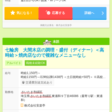
週1日からOK / 副業・WワークOK
特徴
定に合わせやすいシフト制！ ※ディナータイムの勤務希望も相
談可能◎
気になる！
応募する
詳細へ
掲載元企業名
株式会社安楽亭
未読
七輪房 大間木店の調理・盛付（ディナー）＜高
時給＞焼肉店なので複雑なメニューなし
アルバイト
職種未経験OK
時給1,150円～
給与
時給1150円～/22時以降1438円 ＜土日祝時給+50円＞ ※高校生
時給1150円 【試用期間】試用期間あり 試用期間の長さ：12ヶ
交通費別途支給あり
月 雇用形態、給与は本採用時と同じです。 ※最大12ヶ月の間
で、合計30時間の試用期間（研修期間）があります。
さいたま市緑区
勤務地
埼玉県
さいたま市緑区
東浦和９丁目46086（最寄り駅：東浦
和）
株式会社安楽亭