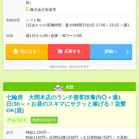
和）
株式会社安楽亭
シフト制
勤務時間
1日あたりの実働時間：最大6時間15分/日 17:00～23:20 ＜週1日
～/短時間OK！＞ ※18歳未満・高校生は21:30までの勤務 ・シフ
トは自己申告制だから私生活優先でOK◎ ・週1日もあれば週5日
週1日からOK / 副業・WワークOK
特徴
でがっつり勤務もOK！ 「Ｗワークで収入増やしたい」 「副業と
して短時間」など希望に合わせて働けます！
気になる！
応募する
詳細へ
掲載元企業名
株式会社安楽亭
未読
七輪房 大間木店のランチ接客扶養内◎＜週1
日/3h～＞お昼のスキマにサクッと稼げる！染髪
OK(規)
アルバイト
職種未経験OK
時給1,150円～
給与
時給1150円～/22時以降1438円 ＜土日祝時給+50円＞ ※高校生