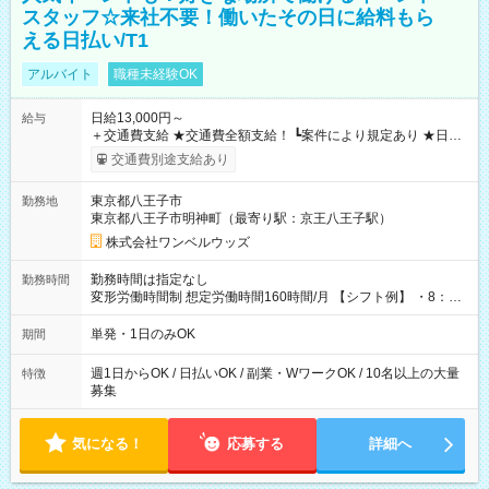
スタッフ☆来社不要！働いたその日に給料もら
える日払い/T1
アルバイト
職種未経験OK
日給13,000円～
給与
＋交通費支給 ★交通費全額支給！ ┗案件により規定あり ★日払
いOK！（規定あり） ┗働いたその日に現金GET♪ お仕事後はコ
交通費別途支給あり
ンビニATMから 日払い分を引き落とせます！ 【試用期間】試
用期間なし
東京都八王子市
勤務地
東京都八王子市明神町（最寄り駅：京王八王子駅）
株式会社ワンベルウッズ
勤務時間は指定なし
勤務時間
変形労働時間制 想定労働時間160時間/月 【シフト例】 ・8：00
～21：00
単発・1日のみOK
期間
週1日からOK / 日払いOK / 副業・WワークOK / 10名以上の大量
特徴
募集
気になる！
応募する
詳細へ