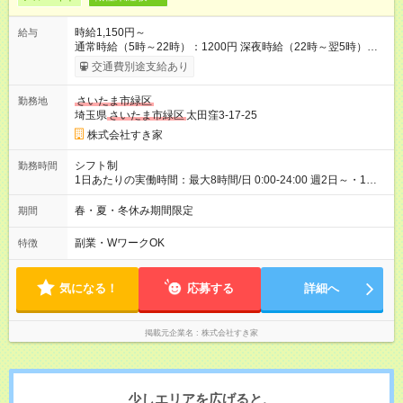
時給1,150円～
給与
通常時給（5時～22時）：1200円 深夜時給（22時～翌5時）：
1500円 高校生時給：1150円 【特別手当】早朝手当（5：00-9：
交通費別途支給あり
00）時給+150円 【試用期間】試用期間あり 試用期間の長さ：1
ヶ月 雇用形態、給与は本採用時と同じです。 試用期間の実態は
さいたま市緑区
勤務地
30日（※条件変更なし）ですが、切り上げで一ヶ月とさせてい
埼玉県
さいたま市緑区
太田窪3-17-25
ただきます。 研修制度あり：15時間(研修中も同時給）
株式会社すき家
シフト制
勤務時間
1日あたりの実働時間：最大8時間/日 0:00-24:00 週2日～・1日
2h～OK ＜シフト例＞ 〇朝帯 5:00-9:00 〇昼帯 9:00-14:00 〇午
後帯 14:00-18:00 〇夜帯 18:00-22:00 〇深夜帯 22:00-翌5:00 基
春・夏・冬休み期間限定
期間
本は固定シフトですが家庭の都合などイレギュラーには対応し
ます♪
副業・WワークOK
特徴
気になる！
応募する
詳細へ
掲載元企業名
株式会社すき家
少しエリアを広げると、