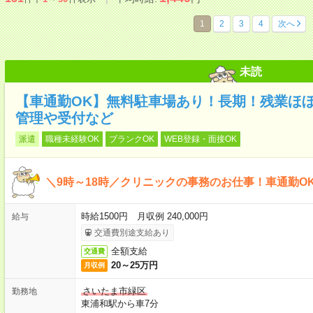
1
2
3
4
次へ
未読
【車通勤OK】無料駐車場あり！長期！残業ほ
管理や受付など
派遣
職種未経験OK
ブランクOK
WEB登録・面接OK
＼9時～18時／クリニックの事務のお仕事！車通勤O
時給1500円 月収例 240,000円
給与
交通費別途支給あり
全額支給
交通費
20～25万円
月収例
さいたま市緑区
勤務地
東浦和駅から車7分