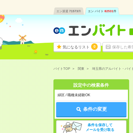
エン派遣
71573
件
エン バイト
82531
件
0
気になるリスト
保存した希
バイトTOP
関東
埼玉県のアルバイト・バイ
設定中の検索条件
緑区 / 職種未経験OK
条件の変更
条件を保存して
メールを受け取る