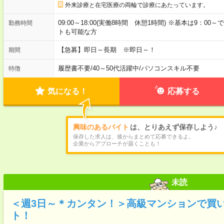
外来診療と在宅医療の両輪で診療にあたっています。
09:00～18:00(実働8時間 休憩1時間) ※基本は9：0
勤務時間
トも可能な方
【急募】即日～長期 ※即日～！
期間
履歴書不要
/
40～50代活躍中
/
パソコンスキル不要
特徴
気になる！
応募する
興味のあるバイト
は、とりあえず保存しよう♪
保存した求人は、後からまとめて応募できるよ。
企業からアプローチが届くことも！
未読
＜週3日～＊カンタン！＞高級マンションで買
ト！