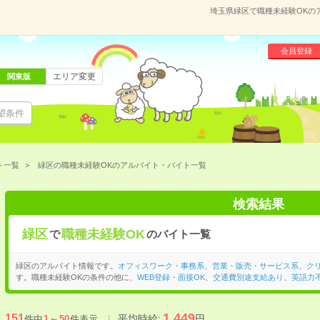
埼玉県緑区で職種未経験OKの
会員登録
エリア変更
関東版
望条件
ト一覧
緑区の職種未経験OKのアルバイト・バイト一覧
検索結果
緑区
職種未経験OK
で
のバイト一覧
緑区のアルバイト情報です。
オフィスワーク・事務系
、
営業・販売・サービス系
、
ク
す。職種未経験OKの条件の他に、
WEB登録・面接OK
、
交通費別途支給あり
、
英語力
1,449
151
平均時給:
円
件中
1
～
50
件表示