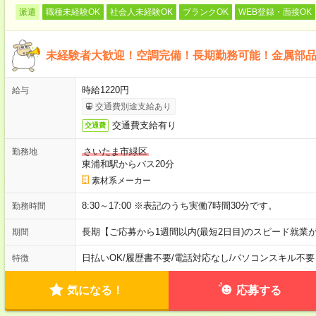
派遣
職種未経験OK
社会人未経験OK
ブランクOK
WEB登録・面接OK
未経験者大歓迎！空調完備！長期勤務可能！金属部
時給1220円
給与
交通費別途支給あり
交通費支給有り
交通費
さいたま市緑区
勤務地
東浦和駅からバス20分
素材系メーカー
8:30～17:00 ※表記のうち実働7時間30分です。
勤務時間
長期【ご応募から1週間以内(最短2日目)のスピード就業
期間
日払いOK
/
履歴書不要
/
電話対応なし
/
パソコンスキル不要
特徴
気になる！
応募する