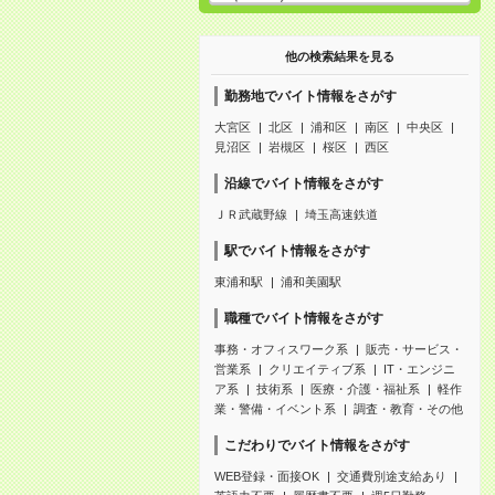
他の検索結果を見る
勤務地でバイト情報をさがす
大宮区
北区
浦和区
南区
中央区
見沼区
岩槻区
桜区
西区
沿線でバイト情報をさがす
ＪＲ武蔵野線
埼玉高速鉄道
駅でバイト情報をさがす
東浦和駅
浦和美園駅
職種でバイト情報をさがす
事務・オフィスワーク系
販売・サービス・
営業系
クリエイティブ系
IT・エンジニ
ア系
技術系
医療・介護・福祉系
軽作
業・警備・イベント系
調査・教育・その他
こだわりでバイト情報をさがす
WEB登録・面接OK
交通費別途支給あり