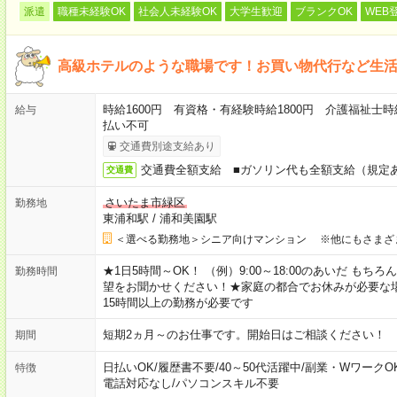
派遣
職種未経験OK
社会人未経験OK
大学生歓迎
ブランクOK
WEB
高級ホテルのような職場です！お買い物代行など生
時給1600円 有資格・有経験時給1800円 介護福祉士時
給与
払い不可
交通費別途支給あり
交通費全額支給 ■ガソリン代も全額支給（規定
交通費
さいたま市緑区
勤務地
東浦和駅
/
浦和美園駅
＜選べる勤務地＞シニア向けマンション ※他にもさまざ
★1日5時間～OK！ （例）9:00～18:00のあいだ も
勤務時間
望をお聞かせください！★家庭の都合でお休みが必要な
15時間以上の勤務が必要です
短期2ヵ月～のお仕事です。開始日はご相談ください！
期間
日払いOK
/
履歴書不要
/
40～50代活躍中
/
副業・WワークO
特徴
電話対応なし
/
パソコンスキル不要