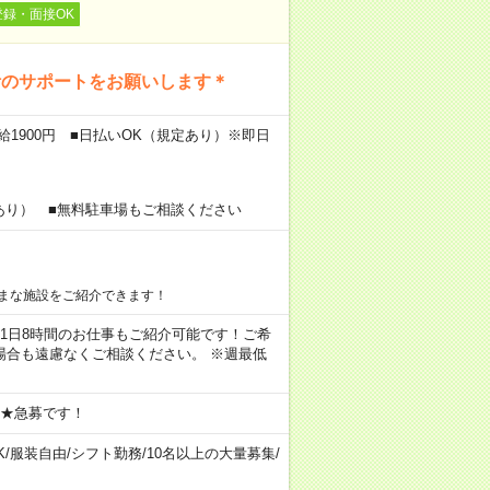
登録・面接OK
活のサポートをお願いします＊
給1900円 ■日払いOK（規定あり）※即日
あり） ■無料駐車場もご相談ください
まな施設をご紹介できます！
ちろん1日8時間のお仕事もご紹介可能です！ご希
場合も遠慮なくご相談ください。 ※週最低
 ★急募です！
K
/
服装自由
/
シフト勤務
/
10名以上の大量募集
/