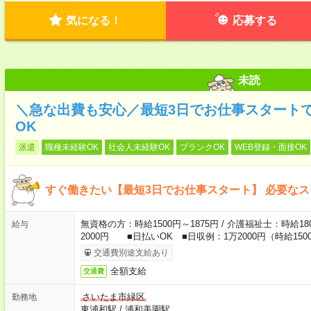
気になる！
応募する
未読
＼急な出費も安心／最短3日でお仕事スタート
OK
派遣
職種未経験OK
社会人未経験OK
ブランクOK
WEB登録・面接OK
すぐ働きたい【最短3日でお仕事スタート】 必要な
無資格の方：時給1500円～1875円 / 介護福祉士：時給180
給与
2000円 ■日払いOK ■日収例：1万2000円（時給1500
交通費別途支給あり
全額支給
交通費
さいたま市緑区
勤務地
東浦和駅
/
浦和美園駅