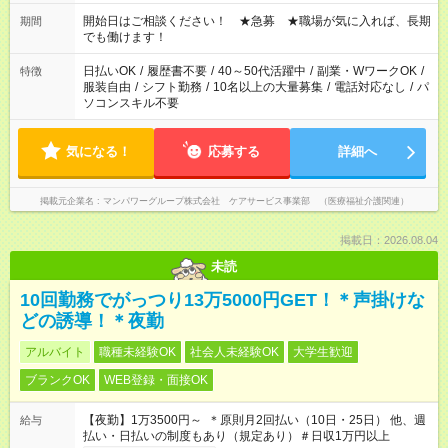
20:00 など 残業なし！ ※Wワークの場合、他のお仕事と合わせ
週40時間超の就業はご案内できません ※法令に基づき、週20時
開始日はご相談ください！ ★急募 ★職場が気に入れば、長期
期間
間以上勤務は社会保険への加入対象となります ※労働者派遣法
でも働けます！
（日雇い派遣の原則禁止）により、短時間・短期間の就業はご
案内が難しい場合があります
日払いOK
/
履歴書不要
/
40～50代活躍中
/
副業・WワークOK
/
特徴
服装自由
/
シフト勤務
/
10名以上の大量募集
/
電話対応なし
/
パ
ソコンスキル不要
気になる！
応募する
詳細へ
掲載元企業名
マンパワーグループ株式会社 ケアサービス事業部 （医療福祉介護関連）
掲載日：2026.08.04
未読
10回勤務でがっつり13万5000円GET！＊声掛けな
どの誘導！＊夜勤
アルバイト
職種未経験OK
社会人未経験OK
大学生歓迎
ブランクOK
WEB登録・面接OK
【夜勤】1万3500円～ ＊原則月2回払い（10日・25日） 他、週
給与
払い・日払いの制度もあり（規定あり）＃日収1万円以上