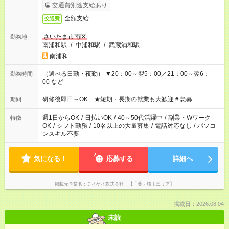
交通費別途支給あり
全額支給
交通費
さいたま市南区
勤務地
南浦和駅
/
中浦和駅
/
武蔵浦和駅
南浦和
（選べる日勤・夜勤） ▼20：00～翌5：00／21：00～翌6：
勤務時間
00 など
研修後即日～OK ★短期・長期の就業も大歓迎＃急募
期間
週1日からOK
/
日払いOK
/
40～50代活躍中
/
副業・Wワーク
特徴
OK
/
シフト勤務
/
10名以上の大量募集
/
電話対応なし
/
パソコ
ンスキル不要
気になる！
応募する
詳細へ
掲載元企業名
テイケイ株式会社 【千葉・埼玉エリア】
掲載日：2026.08.04
未読