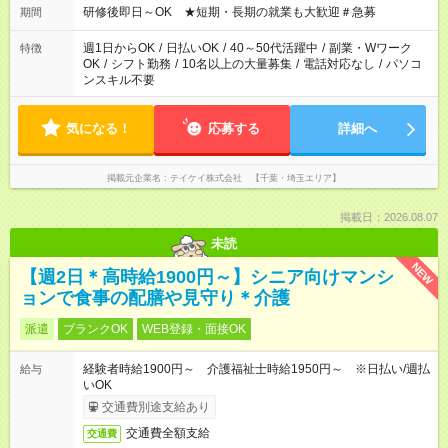
研修後即日～OK ★短期・長期の就業も大歓迎＃急募
期間
週1日からOK
/
日払いOK
/
40～50代活躍中
/
副業・Wワーク
特徴
OK
/
シフト勤務
/
10名以上の大量募集
/
電話対応なし
/
パソコ
ンスキル不要
気になる！
応募する
詳細へ
掲載元企業名
テイケイ株式会社 【千葉・埼玉エリア】
掲載日：2026.08.07
未読
NEW
【週2日＊高時給1900円～】シニア向けマンシ
ョンで食事の配膳や見守り＊介護
派遣
ブランクOK
WEB登録・面接OK
経験者時給1900円～ 介護福祉士時給1950円～ ※日払い/週払
給与
いOK
交通費別途支給あり
交通費全額支給
交通費