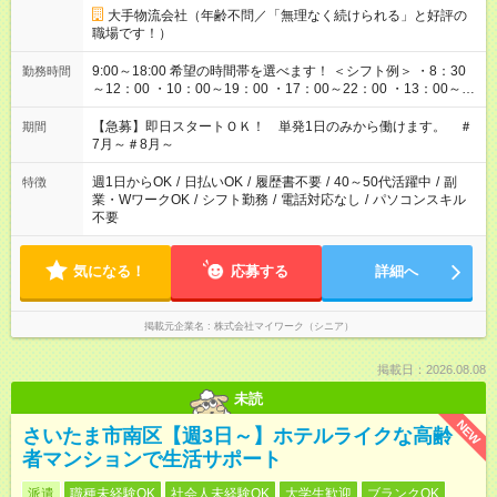
大手物流会社（年齢不問／「無理なく続けられる」と好評の
職場です！）
9:00～18:00 希望の時間帯を選べます！ ＜シフト例＞ ・8：30
勤務時間
～12：00 ・10：00～19：00 ・17：00～22：00 ・13：00～
22：00 ・22：00～翌6：00 など
【急募】即日スタートＯＫ！ 単発1日のみから働けます。 ＃
期間
7月～＃8月～
週1日からOK
/
日払いOK
/
履歴書不要
/
40～50代活躍中
/
副
特徴
業・WワークOK
/
シフト勤務
/
電話対応なし
/
パソコンスキル
不要
気になる！
応募する
詳細へ
掲載元企業名
株式会社マイワーク（シニア）
掲載日：2026.08.08
未読
NEW
さいたま市南区【週3日～】ホテルライクな高齢
者マンションで生活サポート
派遣
職種未経験OK
社会人未経験OK
大学生歓迎
ブランクOK