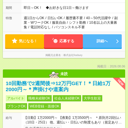
仕事により勤務時間が異なります
即日～OK！ ◆お好きな日1日～働けます
期間
週1日からOK
/
日払いOK
/
履歴書不要
/
40～50代活躍中
/
副
特徴
業・WワークOK
/
服装自由
/
シフト勤務
/
10名以上の大量募
集
/
電話対応なし
/
パソコンスキル不要
気になる！
応募する
詳細へ
掲載元企業名
株式会社fosbury
掲載日：2026.08.06
未読
NEW
10回勤務で2週間後⇒12万円GET！＊日給1万
2000円～＊声掛けや道案内
アルバイト
職種未経験OK
社会人未経験OK
大学生歓迎
ブランクOK
WEB登録・面接OK
【日勤】1万2000円～ 【夜勤】1万3500円～ ＊原則月2回払い
給与
（10日・25日） 他、週払い・日払いの制度もあり（規定あり）
＃日収1万円以上