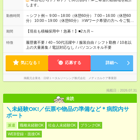
≪自宅からドアtoドアで30分以内！≫ご希望の勤務地を紹介
します。
～シフト例～ 9:00～18:00（休憩60分） 7:00～16:00（休憩60
勤務時間
分） 10:00～19:00（休憩60分） ※Wワーク希望の方へ 今ご覧の
お仕事で希望する勤務時間と、もう1つのお仕事の勤務時間の合
計が 週40時間を超えなければOKです。
【現在も積極採用中！急募！】■2カ月～
期間
履歴書不要
/
40～50代活躍中
/
服装自由
/
シフト勤務
/
10名以
特徴
上の大量募集
/
電話対応なし
/
パソコンスキル不要
気になる！
応募する
詳細へ
掲載元企業名
日研トータルソーシング株式会社 メディカルケア事業部
掲載日：2026.07.31
未読
＼未経験OK!／伝票や物品の準備など＊病院内サ
ポート
派遣
職種未経験OK
社会人未経験OK
ブランクOK
WEB登録・面接OK