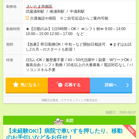
さいたま市南区
勤務地
武蔵浦和駅
/
南浦和駅
/
中浦和駅
介護施設や病院 ※ご自宅近辺からご案内可能
★【日勤のみ】1日5時間～OK！ ≪シフト例≫ 9:00～14:00
勤務時間
10:00～15:00 12:00～17:00 など
【急募】即日勤務OK！中旬～など開始日相談可 ★まずはお試
期間
し2カ月～のスタートも歓迎！
日払いOK
/
履歴書不要
/
40～50代活躍中
/
副業・WワークOK
/
特徴
服装自由
/
シフト勤務
/
10名以上の大量募集
/
電話対応なし
/
パ
ソコンスキル不要
気になる！
応募する
詳細へ
掲載元企業名
ケアスタッフィング株式会社
掲載日：2026.08.07
未読
NEW
【未経験OK!】病院で車いすを押したり、移動
のお手伝いなどをお任せ！