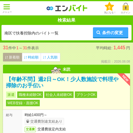
0
メニュー
気になる！
ログイン
検索結果
条件の変更
南区で扶養控除内のバイト一覧
31
1,445
件中
1
～
31
件表示
平均時給:
円
新着順
時給順
人気順
掲載日：2026.08.08
未読
NEW
【年齢不問】週2日～OK！少人数施設で料理や
掃除のお手伝い
派遣
職種未経験OK
社会人未経験OK
ブランクOK
WEB登録・面接OK
時給1400円～
給与
交通費別途支給あり
交通費規定内支給
交通費