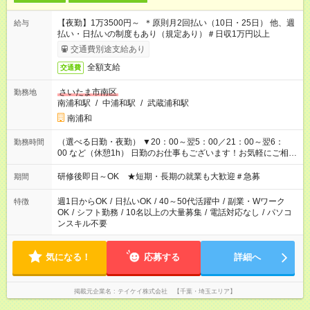
【夜勤】1万3500円～ ＊原則月2回払い（10日・25日） 他、週
給与
払い・日払いの制度もあり（規定あり）＃日収1万円以上
交通費別途支給あり
全額支給
交通費
さいたま市南区
勤務地
南浦和駅
/
中浦和駅
/
武蔵浦和駅
南浦和
（選べる日勤・夜勤） ▼20：00～翌5：00／21：00～翌6：
勤務時間
00 など（休憩1h） 日勤のお仕事もございます！お気軽にご相談
ください！
研修後即日～OK ★短期・長期の就業も大歓迎＃急募
期間
週1日からOK
/
日払いOK
/
40～50代活躍中
/
副業・Wワーク
特徴
OK
/
シフト勤務
/
10名以上の大量募集
/
電話対応なし
/
パソコ
ンスキル不要
気になる！
応募する
詳細へ
掲載元企業名
テイケイ株式会社 【千葉・埼玉エリア】