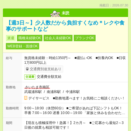
掲載日：2026.07.30
未読
【週3日～】少人数だから負担すくなめ＊レクや食
事のサポートなど
派遣
職種未経験OK
社会人未経験OK
ブランクOK
WEB登録・面接OK
無資格未経験：時給1350円～ ■週払いOK ■扶養内OK ■日収
給与
1万800円以上
交通費別途支給あり
交通費全額支給
交通費
さいたま市南区
勤務地
武蔵浦和駅
/
南浦和駅
/
中浦和駅
デイサービス ■勤務地選べます！お気軽にご相談ください！
9:00～18:00（休憩60分） ■ご希望があれば下記シフトもOK！
勤務時間
早番 7:00～16:00 遅番 10:00～19:00 「家族と休みを合わせた
い」 「余裕を持って夕飯の準備がしたい」 「できれば残業はし
たくない」 など、ご希望を教えてくださいね。 ※Wワーク希望
【現在も積極採用中！急募！】2カ月～ ■ご応募から最短2～3
期間
の方へ 今ご覧のお仕事で希望する勤務時間と、もう1つのお仕事
日後の就業も相談可能です！