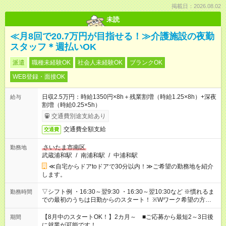
掲載日：2026.08.02
未読
≪月8回で20.7万円が目指せる！≫介護施設の夜勤
スタッフ＊週払いOK
派遣
職種未経験OK
社会人未経験OK
ブランクOK
WEB登録・面接OK
日収2.5万円：時給1350円×8h＋残業割増（時給1.25×8h）+深夜
給与
割増（時給0.25×5h）
交通費別途支給あり
交通費全額支給
交通費
さいたま市南区
勤務地
武蔵浦和駅
/
南浦和駅
/
中浦和駅
≪自宅からドアtoドアで30分以内！≫ご希望の勤務地を紹介
します。
▽シフト例 ・16:30～翌9:30 ・16:30～翌10:30など ※慣れるま
勤務時間
での最初のうちは日勤からのスタート！ ※Wワーク希望の方へ
複数就業の場合は、合計40時間以内。
【8月中のスタートOK！】2カ月～ ■ご応募から最短2～3日後
期間
に就業が可能です！