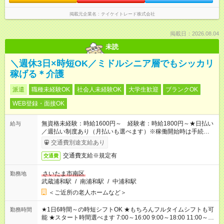
掲載元企業名
テイケイトレード株式会社
掲載日：2026.08.04
未読
＼週休3日×時短OK／ミドルシニア層でもシッカリ
稼げる＊介護
派遣
職種未経験OK
社会人未経験OK
大学生歓迎
ブランクOK
WEB登録・面接OK
無資格未経験：時給1600円～ 経験者：時給1800円～★日払い
給与
／週払い制度あり（月払いも選べます）※稼働開始時は手続き完
了次第のお支払いとなります。
交通費別途支給あり
交通費支給※規定有
交通費
さいたま市南区
勤務地
武蔵浦和駅
/
南浦和駅
/
中浦和駅
＜ご近所の老人ホームなど＞
★1日6時間～の時短シフトOK ★もちろんフルタイムシフトも可
勤務時間
能 ★スタート時間選べます 7:00～16:00 9:00～18:00 11:00～