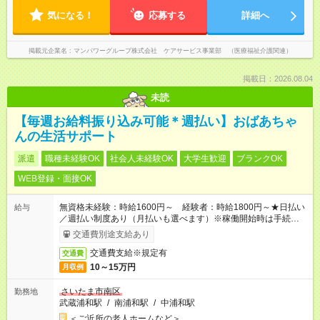
気になる！
応募する
詳細へ
掲載元企業名
マンパワーグループ株式会社 ケアサービス事業部 （医療福祉介護関連）
掲載日：2026.08.04
未読
【毎週お給料振り込み可能＊週払い】おばあちゃ
んの生活サポート
派遣
職種未経験OK
社会人未経験OK
大学生歓迎
ブランクOK
WEB登録・面接OK
無資格未経験：時給1600円～ 経験者：時給1800円～★日払い
給与
／週払い制度あり（月払いも選べます）※稼働開始時は手続き完
了次第のお支払いとなります。
交通費別途支給あり
交通費支給※規定有
交通費
10～15万円
月収例
さいたま市南区
勤務地
武蔵浦和駅
/
南浦和駅
/
中浦和駅
＜ご近所の老人ホームなど＞