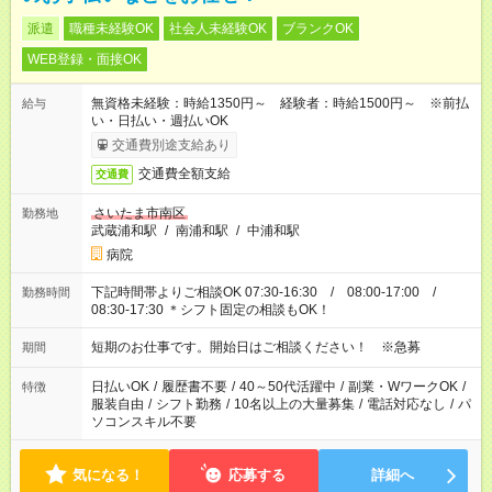
派遣
職種未経験OK
社会人未経験OK
ブランクOK
WEB登録・面接OK
無資格未経験：時給1350円～ 経験者：時給1500円～ ※前払
給与
い・日払い・週払いOK
交通費別途支給あり
交通費全額支給
交通費
さいたま市南区
勤務地
武蔵浦和駅
/
南浦和駅
/
中浦和駅
病院
下記時間帯よりご相談OK 07:30-16:30 / 08:00-17:00 /
勤務時間
08:30-17:30 ＊シフト固定の相談もOK！
短期のお仕事です。開始日はご相談ください！ ※急募
期間
日払いOK
/
履歴書不要
/
40～50代活躍中
/
副業・WワークOK
/
特徴
服装自由
/
シフト勤務
/
10名以上の大量募集
/
電話対応なし
/
パ
ソコンスキル不要
気になる！
応募する
詳細へ