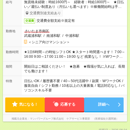
無資格未経験：時給1600円～ 経験者：時給1800円～ ★日払
給与
い／週払い制度あり（月払いも選べます）※稼働開始時は手続き
完了次第のお支払いとなります。
交通費別途支給あり
交通費全額支給※規定有
交通費
さいたま市南区
勤務地
武蔵浦和駅
/
南浦和駅
/
中浦和駅
＜シニア向けマンション＞
★1日6時間～の時短シフトOK ★スタート時間選べます！ 7:00～
勤務時間
16:00 9:00～17:00 11:00～19:00 など 残業なし！ ※Wワークの
場合、他のお仕事と合わせ週40時間超の就業はご案内できませ
ん ※法令に基づき、週20時間以上勤務は社会保険への加入対象
開始日はご相談ください！ ★急募 ★職場が気に入れば、長期
期間
となります ※労働者派遣法（日雇い派遣の原則禁止）により、
でも働けます！
短時間・短期間の就業はご案内が難しい場合があります
日払いOK
/
履歴書不要
/
40～50代活躍中
/
副業・WワークOK
/
特徴
服装自由
/
シフト勤務
/
10名以上の大量募集
/
電話対応なし
/
パ
ソコンスキル不要
気になる！
応募する
詳細へ
掲載元企業名
マンパワーグループ株式会社 ケアサービス事業部 （医療福祉介護関連）