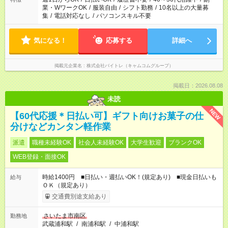
業・WワークOK
/
服装自由
/
シフト勤務
/
10名以上の大量募
集
/
電話対応なし
/
パソコンスキル不要
気になる！
応募する
詳細へ
掲載元企業名
株式会社バイトレ（キャムコムグループ）
掲載日：2026.08.08
未読
NEW
【60代応援＊日払い可】ギフト向けお菓子の仕
分けなどカンタン軽作業
派遣
職種未経験OK
社会人未経験OK
大学生歓迎
ブランクOK
WEB登録・面接OK
時給1400円 ■日払い・週払いOK！(規定あり) ■現金日払いも
給与
ＯＫ（規定あり）
交通費別途支給あり
さいたま市南区
勤務地
武蔵浦和駅
/
南浦和駅
/
中浦和駅