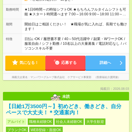
★1日6時間～の時短シフトOK ★もちろんフルタイムシフトも可
勤務時間
能 ★スタート時間選べます 7:00～16:00 9:00～18:00 11:00～
20:00 など 残業なし！ ※Wワークの場合、他のお仕事と合わせ
週40時間超の就業はご案内できません ※法令に基づき、週20時
開始日はご相談ください！ ★職場が気に入れば、長期でも働け
期間
間以上勤務は社会保険への加入対象となります ※労働者派遣法
ます！
（日雇い派遣の原則禁止）により、短時間・短期間の就業はご
案内が難しい場合があります
日払いOK
/
履歴書不要
/
40～50代活躍中
/
副業・WワークOK
/
特徴
服装自由
/
シフト勤務
/
10名以上の大量募集
/
電話対応なし
/
パ
ソコンスキル不要
気になる！
応募する
詳細へ
掲載元企業名
マンパワーグループ株式会社 ケアサービス事業部 （医療福祉介護関連）
掲載日：2026.08.03
未読
【日給1万3500円～】初めどき、働きどき、自分
ペースで大丈夫！＊交通案内！
アルバイト
職種未経験OK
社会人未経験OK
大学生歓迎
ブランクOK
WEB登録・面接OK