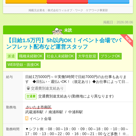
掲載元企業名
株式会社ウィルオブ・ワーク ケアワーク事業部
掲載日：2026.08.06
未読
NEW
【日給1.5万円】5h以内OK！イベント会場でパ
ンフレット配布など運営スタッフ
派遣
職種未経験OK
社会人未経験OK
大学生歓迎
ブランクOK
WEB登録・面接OK
日給1万5000円～※実働5時間で日給7000円のお仕事もありま
給与
す ◆日払い・週払いOK！（規定あり）◆お仕事によって日給も
異なります
交通費別途支給あり
交通費別途支給あり(勤務地により異なります)
交通費
さいたま市南区
勤務地
武蔵浦和駅
/
南浦和駅
/
中浦和駅
イベント会場
▼シフト例 ・08：00～19：00 ・09：00～18：00 ・10：00～
勤務時間
17：00 ・13：00～22：00 ・16：00～21：00 など多数！ ※お