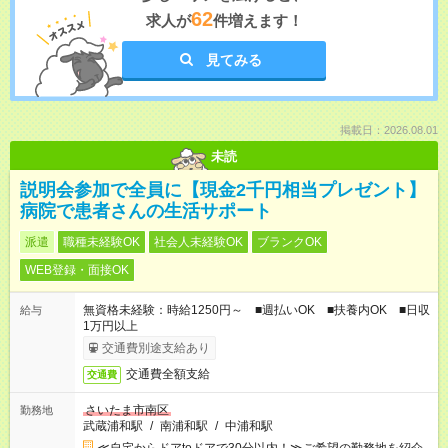
62
求人が
件増えます！
見てみる
掲載日：2026.08.01
未読
説明会参加で全員に【現金2千円相当プレゼント】
病院で患者さんの生活サポート
派遣
職種未経験OK
社会人未経験OK
ブランクOK
WEB登録・面接OK
無資格未経験：時給1250円～ ■週払いOK ■扶養内OK ■日収
給与
1万円以上
交通費別途支給あり
交通費全額支給
交通費
さいたま市南区
勤務地
武蔵浦和駅
/
南浦和駅
/
中浦和駅