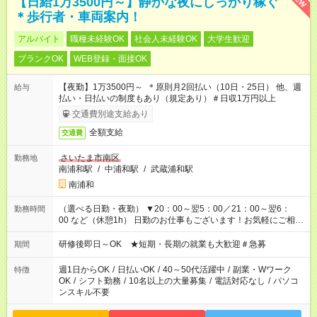
【日給1万3500円～】静かな夜にしっかり稼ぐ
＊歩行者・車両案内！
アルバイト
職種未経験OK
社会人未経験OK
大学生歓迎
ブランクOK
WEB登録・面接OK
【夜勤】1万3500円～ ＊原則月2回払い（10日・25日） 他、週
給与
払い・日払いの制度もあり（規定あり）＃日収1万円以上
交通費別途支給あり
全額支給
交通費
さいたま市南区
勤務地
南浦和駅
/
中浦和駅
/
武蔵浦和駅
南浦和
（選べる日勤・夜勤） ▼20：00～翌5：00／21：00～翌6：
勤務時間
00 など（休憩1h） 日勤のお仕事もございます！お気軽にご相談
ください！
研修後即日～OK ★短期・長期の就業も大歓迎＃急募
期間
週1日からOK
/
日払いOK
/
40～50代活躍中
/
副業・Wワーク
特徴
OK
/
シフト勤務
/
10名以上の大量募集
/
電話対応なし
/
パソコ
ンスキル不要