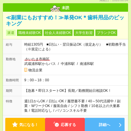
掲載日：2026.08.04
未読
≪副業にもおすすめ！≫単発OK＊歯科用品のピッ
キング
派遣
職種未経験OK
社会人未経験OK
大学生歓迎
ブランクOK
時給1305円 ■日払い・翌日振込OK（規定あり） ■初勤務手当
給与
（※規定による）
さいたま市南区
勤務地
武蔵浦和駅からバス
/
中浦和駅
/
南浦和駅
物流企業
9：00～18：00
勤務時間
【急募＊即日スタートOK】長期／勤務開始日相談OK！
期間
週1日からOK
/
日払いOK
/
履歴書不要
/
40～50代活躍中
/
副
特徴
業・WワークOK
/
服装自由
/
シフト勤務
/
10名以上の大量募
集
/
電話対応なし
/
パソコンスキル不要
気になる！
応募する
詳細へ