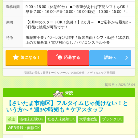
9:00～18:00（休憩60分） ■ご希望があれば下記シフトもOK！
勤務時間
早番 7:00～16:00 遅番 10:00～19:00 時短 10:00～15:00 「家
族と休みを合わせたい」 「余裕を持って夕飯の準備がしたい」
「できれば残業はしたくない」 など、ご希望を教えてください
【8月中のスタートOK！急募！】2カ月～ ■ご応募から最短2～
期間
ね。 ※Wワーク希望の方へ 今ご覧のお仕事で希望する勤務時間
3日後に就業が可能です！
と、もう1つのお仕事の勤務時間。 合計で週40時間を超える場
合は応募できません。
履歴書不要
/
40～50代活躍中
/
服装自由
/
シフト勤務
/
10名以
特徴
上の大量募集
/
電話対応なし
/
パソコンスキル不要
気になる！
応募する
詳細へ
掲載元企業名
日研トータルソーシング株式会社 メディカルケア事業部
掲載日：2026.08.04
未読
【さいたま市南区】フルタイムじゃ働けない！と
いう方へ＊週3や時短も＊ケアスタッフ
派遣
職種未経験OK
社会人未経験OK
大学生歓迎
ブランクOK
WEB登録・面接OK