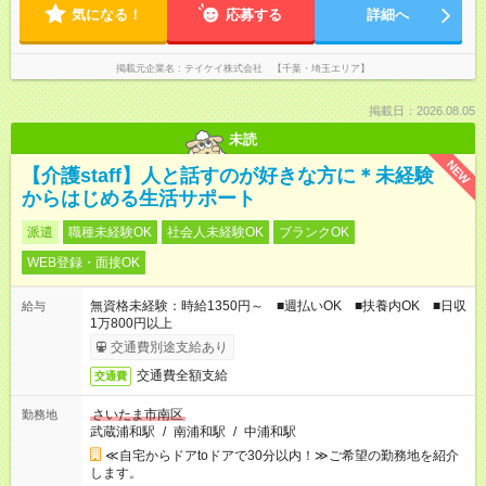
気になる！
応募する
詳細へ
掲載元企業名
テイケイ株式会社 【千葉・埼玉エリア】
掲載日：2026.08.05
未読
NEW
【介護staff】人と話すのが好きな方に＊未経験
からはじめる生活サポート
派遣
職種未経験OK
社会人未経験OK
ブランクOK
WEB登録・面接OK
無資格未経験：時給1350円～ ■週払いOK ■扶養内OK ■日収
給与
1万800円以上
交通費別途支給あり
交通費全額支給
交通費
さいたま市南区
勤務地
武蔵浦和駅
/
南浦和駅
/
中浦和駅
≪自宅からドアtoドアで30分以内！≫ご希望の勤務地を紹介
します。