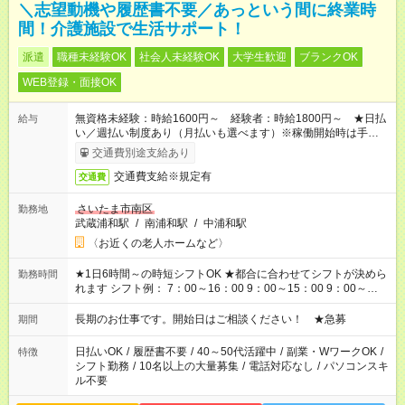
＼志望動機や履歴書不要／あっという間に終業時
間！介護施設で生活サポート！
派遣
職種未経験OK
社会人未経験OK
大学生歓迎
ブランクOK
WEB登録・面接OK
無資格未経験：時給1600円～ 経験者：時給1800円～ ★日払
給与
い／週払い制度あり（月払いも選べます）※稼働開始時は手続き
完了次第のお支払いとなります。
交通費別途支給あり
交通費支給※規定有
交通費
さいたま市南区
勤務地
武蔵浦和駅
/
南浦和駅
/
中浦和駅
〈お近くの老人ホームなど〉
★1日6時間～の時短シフトOK ★都合に合わせてシフトが決めら
勤務時間
れます シフト例： 7：00～16：00 9：00～15：00 9：00～
18：00 11：00～20：00 など ※Wワークの場合、他のお仕事と
合わせ週40時間超の就業はご案内できません ※法令に基づき、
長期のお仕事です。開始日はご相談ください！ ★急募
期間
週20時間以上勤務は社会保険への加入対象となります ※労働者
派遣法（日雇い派遣の原則禁止）により、短時間・短期間の就
日払いOK
/
履歴書不要
/
40～50代活躍中
/
副業・WワークOK
/
特徴
業はご案内が難しい場合があります
シフト勤務
/
10名以上の大量募集
/
電話対応なし
/
パソコンスキ
ル不要