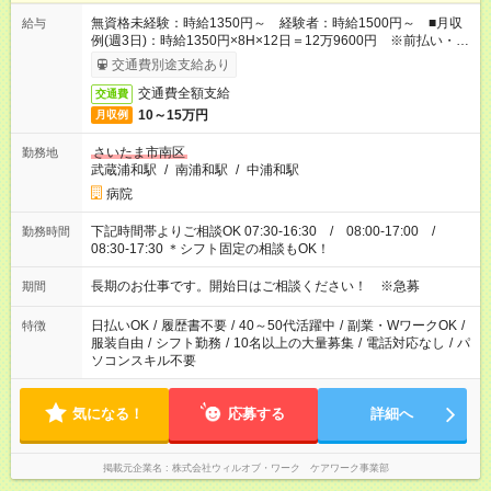
無資格未経験：時給1350円～ 経験者：時給1500円～ ■月収
給与
例(週3日)：時給1350円×8H×12日＝12万9600円 ※前払い・日
払い・週払いOK
交通費別途支給あり
交通費全額支給
交通費
10～15万円
月収例
さいたま市南区
勤務地
武蔵浦和駅
/
南浦和駅
/
中浦和駅
病院
下記時間帯よりご相談OK 07:30-16:30 / 08:00-17:00 /
勤務時間
08:30-17:30 ＊シフト固定の相談もOK！
長期のお仕事です。開始日はご相談ください！ ※急募
期間
日払いOK
/
履歴書不要
/
40～50代活躍中
/
副業・WワークOK
/
特徴
服装自由
/
シフト勤務
/
10名以上の大量募集
/
電話対応なし
/
パ
ソコンスキル不要
気になる！
応募する
詳細へ
掲載元企業名
株式会社ウィルオブ・ワーク ケアワーク事業部