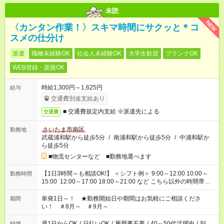
未読
NEW
〈カンタン作業！〉スキマ時間にサクッと＊コ
スメの仕分け
派遣
職種未経験OK
社会人未経験OK
大学生歓迎
ブランクOK
WEB登録・面接OK
時給1,300円～1,625円
給与
交通費別途支給あり
■ 交通費規定内支給 ※派遣先による
交通費
さいたま市南区
勤務地
武蔵浦和駅から徒歩5分
/
南浦和駅から徒歩5分
/
中浦和駅か
ら徒歩5分
■物流センターなど ■勤務地選べます
【1日3時間～も相談OK!】 ＜シフト例＞ 9:00～12:00 10:00～
勤務時間
15:00 12:00～17:00 18:00～21:00 など こちら以外の時間帯も
お気軽にご相談ください！
単発1日～！ ★勤務開始日や期間はお気軽にご相談くださ
期間
い！ ＃8月～ ＃9月～
週1日からOK
/
日払いOK
/
履歴書不要
/
40～50代活躍中
/
副
特徴