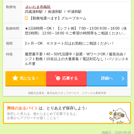
さいたま市南区
勤務地
武蔵浦和駅
/
南浦和駅
/
中浦和駅
【勤務地選べます】グループホーム
★1日6時間～OK！ 【シフト例】 7:00～13:00 9:00～18:00（休
勤務時間
憩1時間） 12:00～18:00 ※ご希望の時間帯をご相談ください。
※日勤、夜勤のみ、変則的な勤務等も相談OK！
2ヶ月～OK ※スタート日はお気軽にご相談ください！
期間
履歴書不要
/
40～50代活躍中
/
副業・WワークOK
/
服装自由
/
特徴
シフト勤務
/
10名以上の大量募集
/
電話対応なし
/
パソコンスキ
ル不要
気になる！
応募する
詳細へ
掲載元企業名
株式会社スタッフサービス メディカル事業本部
興味のあるバイト
は、とりあえず保存しよう♪
保存した求人は、後からまとめて応募できるよ。
企業からアプローチが届くことも！
掲載日：2026.08.08