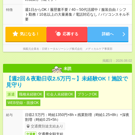
週1日からOK
/
履歴書不要
/
40～50代活躍中
/
服装自由
/
シフ
特徴
ト勤務
/
10名以上の大量募集
/
電話対応なし
/
パソコンスキル不
要
気になる！
応募する
詳細へ
掲載元企業名
日研トータルソーシング株式会社 メディカルケア事業部
掲載日：2026.08.02
未読
【週2回＆夜勤日収2.5万円～】未経験OK！施設で
見守り
派遣
職種未経験OK
社会人未経験OK
ブランクOK
WEB登録・面接OK
日収2.5万円：時給1350円×8h＋残業割増（時給1.25×8h）+深夜
給与
割増（時給0.25×5h）
交通費別途支給あり
交通費全額支給
交通費