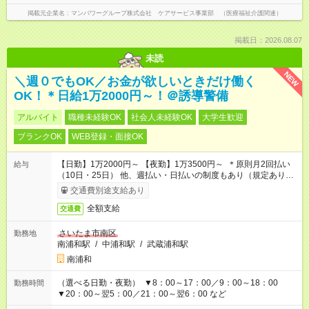
掲載元企業名
マンパワーグループ株式会社 ケアサービス事業部 （医療福祉介護関連）
掲載日：2026.08.07
未読
NEW
＼週０でもOK／お金が欲しいときだけ働く
OK！＊日給1万2000円～！＠誘導警備
アルバイト
職種未経験OK
社会人未経験OK
大学生歓迎
ブランクOK
WEB登録・面接OK
【日勤】1万2000円～ 【夜勤】1万3500円～ ＊原則月2回払い
給与
（10日・25日） 他、週払い・日払いの制度もあり（規定あり）
＃日収1万円以上
交通費別途支給あり
全額支給
交通費
さいたま市南区
勤務地
南浦和駅
/
中浦和駅
/
武蔵浦和駅
南浦和
（選べる日勤・夜勤） ▼8：00～17：00／9：00～18：00
勤務時間
▼20：00～翌5：00／21：00～翌6：00 など