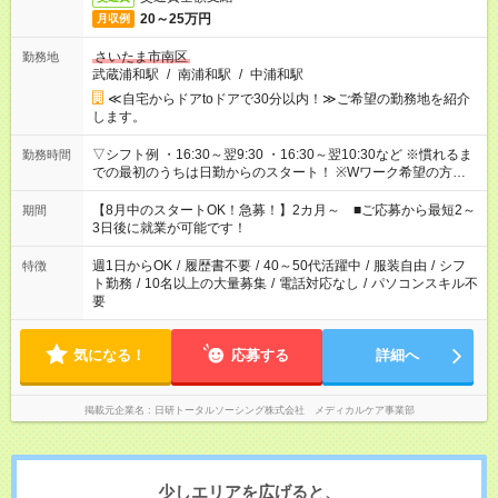
20～25万円
月収例
さいたま市南区
勤務地
武蔵浦和駅
/
南浦和駅
/
中浦和駅
≪自宅からドアtoドアで30分以内！≫ご希望の勤務地を紹介
します。
▽シフト例 ・16:30～翌9:30 ・16:30～翌10:30など ※慣れるま
勤務時間
での最初のうちは日勤からのスタート！ ※Wワーク希望の方へ
今ご覧のお仕事で希望する勤務時間と、もう1つのお仕事の勤務
時間。 合計で週40時間を超える場合は応募できません。
【8月中のスタートOK！急募！】2カ月～ ■ご応募から最短2～
期間
3日後に就業が可能です！
週1日からOK
/
履歴書不要
/
40～50代活躍中
/
服装自由
/
シフ
特徴
ト勤務
/
10名以上の大量募集
/
電話対応なし
/
パソコンスキル不
要
気になる！
応募する
詳細へ
掲載元企業名
日研トータルソーシング株式会社 メディカルケア事業部
少しエリアを広げると、