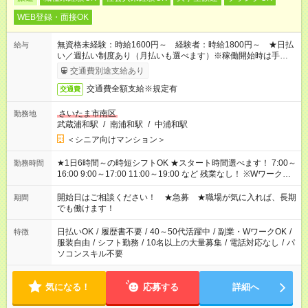
WEB登録・面接OK
無資格未経験：時給1600円～ 経験者：時給1800円～ ★日払
給与
い／週払い制度あり（月払いも選べます）※稼働開始時は手続き
完了次第のお支払いとなります。
交通費別途支給あり
交通費全額支給※規定有
交通費
さいたま市南区
勤務地
武蔵浦和駅
/
南浦和駅
/
中浦和駅
＜シニア向けマンション＞
★1日6時間～の時短シフトOK ★スタート時間選べます！ 7:00～
勤務時間
16:00 9:00～17:00 11:00～19:00 など 残業なし！ ※Wワークの
場合、他のお仕事と合わせ週40時間超の就業はご案内できませ
ん ※法令に基づき、週20時間以上勤務は社会保険への加入対象
開始日はご相談ください！ ★急募 ★職場が気に入れば、長期
期間
となります ※労働者派遣法（日雇い派遣の原則禁止）により、
でも働けます！
短時間・短期間の就業はご案内が難しい場合があります
日払いOK
/
履歴書不要
/
40～50代活躍中
/
副業・WワークOK
/
特徴
服装自由
/
シフト勤務
/
10名以上の大量募集
/
電話対応なし
/
パ
ソコンスキル不要
気になる！
応募する
詳細へ