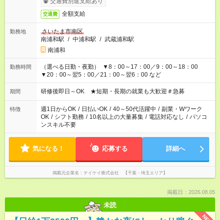
交通費別途支給あり
全額支給
交通費
さいたま市南区
勤務地
南浦和駅
/
中浦和駅
/
武蔵浦和駅
南浦和
（選べる日勤・夜勤） ▼8：00～17：00／9：00～18：00
勤務時間
▼20：00～翌5：00／21：00～翌6：00 など
研修後即日～OK ★短期・長期の就業も大歓迎＃急募
期間
週1日からOK
/
日払いOK
/
40～50代活躍中
/
副業・Wワーク
特徴
OK
/
シフト勤務
/
10名以上の大量募集
/
電話対応なし
/
パソコ
ンスキル不要
気になる！
応募する
詳細へ
掲載元企業名
テイケイ株式会社 【千葉・埼玉エリア】
掲載日：2026.08.05
未読
NEW