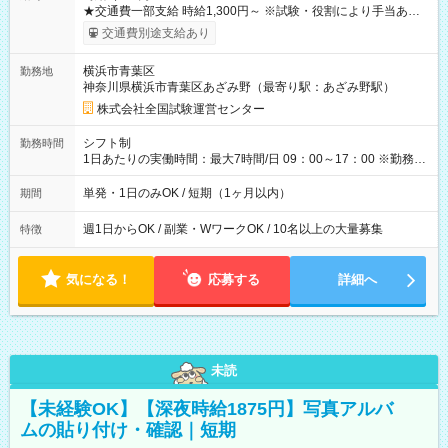
★交通費一部支給 時給1,300円～ ※試験・役割により手当あり
※勤務回数により昇給あり 【即給（前払い）オプションあ
交通費別途支給あり
り！】 希望される場合、勤務から1週間ほどで給与の一部を受け
取れます。 ※手数料418円がかかります。 【過去試験日の収入
横浜市青葉区
勤務地
例】 ・河合塾模擬試験 8:30～17:30（休憩1時間） 時給1,300円
神奈川県横浜市青葉区あざみ野（最寄り駅：あざみ野駅）
×8時間＝日収10,400円＋交通費 ※当日の役割により時給＋100
円の場合あり ・国家試験 7:00～13:30（休憩なし） 時給1,300
株式会社全国試験運営センター
円（役割手当＋100円）×6時間＝日収8,400円＋交通費 【試用期
間】試用期間なし
シフト制
勤務時間
1日あたりの実働時間：最大7時間/日 09：00～17：00 ※勤務時
間は 試験により異なります。
単発・1日のみOK / 短期（1ヶ月以内）
期間
週1日からOK / 副業・WワークOK / 10名以上の大量募集
特徴
気になる！
応募する
詳細へ
未読
【未経験OK】【深夜時給1875円】写真アルバ
ムの貼り付け・確認｜短期