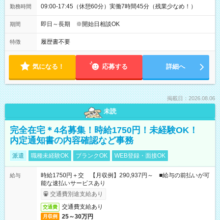
09:00-17:45（休憩60分）実働7時間45分（残業少なめ！）
勤務時間
即日～長期 ※開始日相談OK
期間
履歴書不要
特徴
気になる！
応募する
詳細へ
掲載日：2026.08.06
未読
完全在宅＊4名募集！時給1750円！未経験OK！
内定通知書の内容確認など事務
派遣
職種未経験OK
ブランクOK
WEB登録・面接OK
時給1750円＋交 【月収例】290,937円～ ■給与の前払いが可
給与
能な速払いサービスあり
交通費別途支給あり
交通費支給あり
交通費
25～30万円
月収例