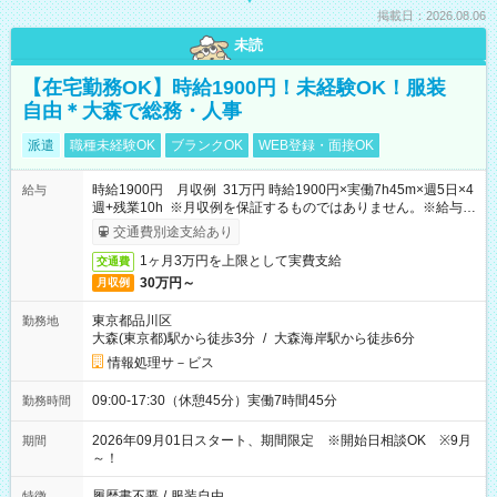
掲載日：2026.08.06
未読
【在宅勤務OK】時給1900円！未経験OK！服装
自由＊大森で総務・人事
派遣
職種未経験OK
ブランクOK
WEB登録・面接OK
時給1900円 月収例 31万円 時給1900円×実働7h45m×週5日×4
給与
週+残業10h ※月収例を保証するものではありません。※給与即
受取りサービス利用可（利用条件有）
交通費別途支給あり
1ヶ月3万円を上限として実費支給
交通費
30万円～
月収例
東京都品川区
勤務地
大森(東京都)駅から徒歩3分
/
大森海岸駅から徒歩6分
情報処理サ－ビス
09:00-17:30（休憩45分）実働7時間45分
勤務時間
2026年09月01日スタート、期間限定 ※開始日相談OK ※9月
期間
～！
履歴書不要
/
服装自由
特徴