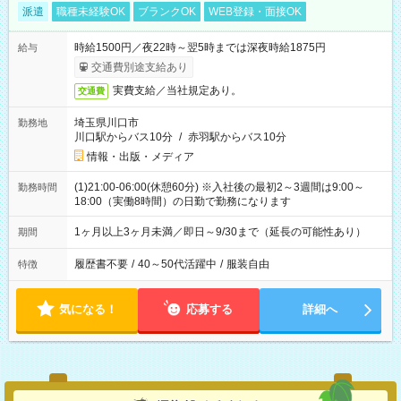
派遣
職種未経験OK
ブランクOK
WEB登録・面接OK
時給1500円／夜22時～翌5時までは深夜時給1875円
給与
交通費別途支給あり
実費支給／当社規定あり。
交通費
埼玉県川口市
勤務地
川口駅からバス10分
/
赤羽駅からバス10分
情報・出版・メディア
(1)21:00-06:00(休憩60分) ※入社後の最初2～3週間は9:00～
勤務時間
18:00（実働8時間）の日勤で勤務になります
1ヶ月以上3ヶ月未満／即日～9/30まで（延長の可能性あり）
期間
履歴書不要
/
40～50代活躍中
/
服装自由
特徴
気になる！
応募する
詳細へ