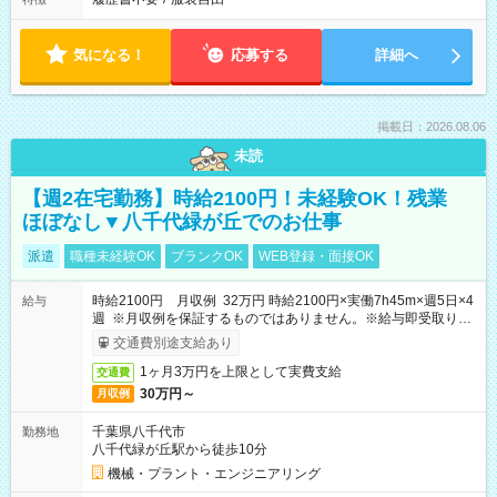
気になる！
応募する
詳細へ
掲載日：2026.08.06
未読
【週2在宅勤務】時給2100円！未経験OK！残業
ほぼなし▼八千代緑が丘でのお仕事
派遣
職種未経験OK
ブランクOK
WEB登録・面接OK
時給2100円 月収例 32万円 時給2100円×実働7h45m×週5日×4
給与
週 ※月収例を保証するものではありません。※給与即受取りサ
ービス利用可（利用条件有）
交通費別途支給あり
1ヶ月3万円を上限として実費支給
交通費
30万円～
月収例
千葉県八千代市
勤務地
八千代緑が丘駅から徒歩10分
機械・プラント・エンジニアリング