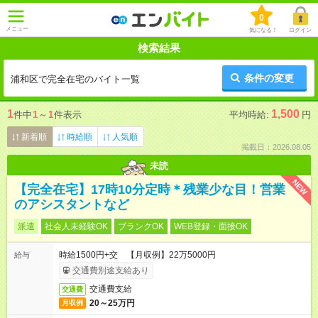
0
メニュー
気になる！
ログイン
検索結果
条件の変更
浦和区で完全在宅のバイト一覧
1
1,500
件中
1
～
1
件表示
平均時給:
円
新着順
時給順
人気順
掲載日：2026.08.05
未読
NEW
【完全在宅】17時10分定時＊残業少な目！営業
のアシスタントなど
派遣
社会人未経験OK
ブランクOK
WEB登録・面接OK
時給1500円+交 【月収例】22万5000円
給与
交通費別途支給あり
交通費支給
交通費
20～25万円
月収例