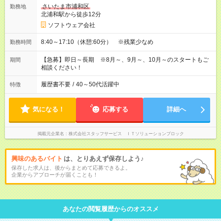
さいたま市浦和区
勤務地
北浦和駅から徒歩12分
ソフトウェア会社
8:40～17:10（休憩:60分） ※残業少なめ
勤務時間
【急募】即日～長期 ※8月～、9月～、10月～のスタートもご
期間
相談ください！
履歴書不要
/
40～50代活躍中
特徴
気になる！
応募する
詳細へ
掲載元企業名
株式会社スタッフサービス ＩＴソリューションブロック
興味のあるバイト
は、とりあえず保存しよう♪
保存した求人は、後からまとめて応募できるよ。
企業からアプローチが届くことも！
あなたの閲覧履歴からのオススメ