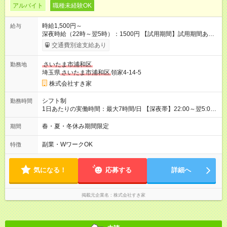
アルバイト
職種未経験OK
時給1,500円～
給与
深夜時給（22時～翌5時）：1500円 【試用期間】試用期間あり
試用期間の長さ：1ヶ月 雇用形態、給与は本採用時と同じです。
交通費別途支給あり
試用期間の実態は30日（※条件変更なし）ですが、切り上げで
一ヶ月とさせていただきます。 研修制度あり：15時間(研修中も
さいたま市浦和区
勤務地
同時給）
埼玉県
さいたま市浦和区
領家4-14-5
株式会社すき家
シフト制
勤務時間
1日あたりの実働時間：最大7時間/日 【深夜帯】22:00～翌5:00
週2日～・1日2h～OK◎ ※22:00から翌5:00までは18歳以上の方
のみ勤務可能です（18歳未満の深夜業務禁止のため） ★深夜で
春・夏・冬休み期間限定
期間
も安心して働けます★ すき家では、ワンオペを禁止していま
す。 必ず、2名以上での勤務を行いますので、安心して働けま
副業・WワークOK
特徴
す。
気になる！
応募する
詳細へ
掲載元企業名
株式会社すき家