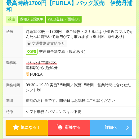
最高時給1700円【FURLA】バッグ販売 伊勢丹浦
和
派遣
職種未経験OK
WEB登録・面接OK
時給1500円～1700円 ※ご経験・スキルにより優遇 スマホでか
給与
んたんに前払いで給与が受け取れます（※上限、条件あり）
交通費別途支給あり
交通費全額支給（規定あり）
交通費
さいたま市浦和区
勤務地
浦和駅から徒歩1分
FURLA
09:30～19:30 実働7.5時間／休憩1.5時間 営業時間に合わせた
勤務時間
シフト制
長期のお仕事です。開始日はお気軽にご相談ください！
期間
シフト勤務
/
パソコンスキル不要
特徴
気になる！
応募する
詳細へ