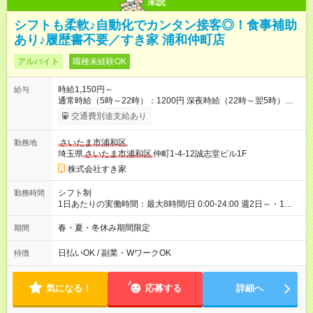
未読
シフトも柔軟♪自動化でカンタン接客◎！食事補助
あり♪履歴書不要／すき家 浦和仲町店
アルバイト
職種未経験OK
時給1,150円～
給与
通常時給（5時～22時）：1200円 深夜時給（22時～翌5時）：
1500円 高校生時給：1150円 【特別手当】早朝手当（5：00-9：
交通費別途支給あり
00）時給+150円 【試用期間】試用期間あり 試用期間の長さ：1
ヶ月 雇用形態、給与は本採用時と同じです。 試用期間の実態は
さいたま市浦和区
勤務地
30日（※条件変更なし）ですが、切り上げで一ヶ月とさせてい
埼玉県
さいたま市浦和区
仲町1-4-12誠志堂ビル1F
ただきます。 研修制度あり：15時間(研修中も同時給）
株式会社すき家
シフト制
勤務時間
1日あたりの実働時間：最大8時間/日 0:00-24:00 週2日～・1日
2h～OK ＜シフト例＞ 〇朝帯 5:00-9:00 〇昼帯 9:00-14:00 〇午
後帯 14:00-18:00 〇夜帯 18:00-22:00 〇深夜帯 22:00-翌5:00 基
春・夏・冬休み期間限定
期間
本は固定シフトですが家庭の都合などイレギュラーには対応し
ます♪
日払いOK / 副業・WワークOK
特徴
気になる！
応募する
詳細へ