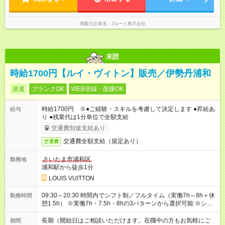
掲載元企業名
Jルート株式会社
未読
時給1700円【ルイ・ヴィトン】販売／伊勢丹浦和
派遣
ブランクOK
WEB登録・面接OK
時給1700円 ※●ご経験・スキルを考慮して決定します ●昇給あ
給与
り ●残業代は1分単位で全額支給
交通費別途支給あり
交通費全額支給（規定あり）
交通費
さいたま市浦和区
勤務地
浦和駅から徒歩1分
LOUIS VUITTON
09:30～20:30 時間内でシフト制／フルタイム（実働7h～8h＋休
勤務時間
憩1.5h） ※実働7h・7.5h・8hの3パターンから選択可能 ※シフ
トパターンは店舗により異なります
長期（開始日はご相談いただけます。在職中の方もお気軽にご
期間