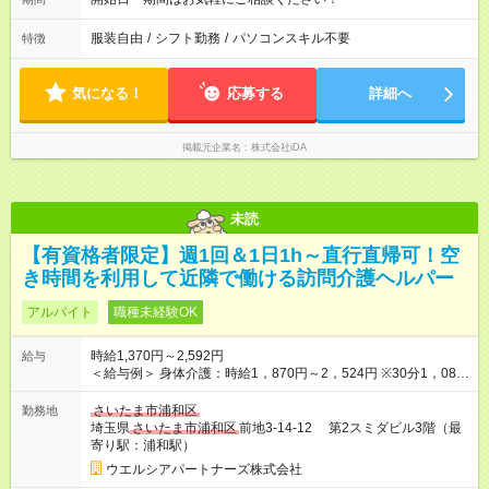
服装自由
/
シフト勤務
/
パソコンスキル不要
特徴
気になる！
応募する
詳細へ
掲載元企業名
株式会社iDA
未読
【有資格者限定】週1回＆1日1h～直行直帰可！空
き時間を利用して近隣で働ける訪問介護ヘルパー
アルバイト
職種未経験OK
時給1,370円～2,592円
給与
＜給与例＞ 身体介護：時給1，870円～2，524円 ※30分1，085
円のサービスあり 生活援助：時給1，370円～1，849円 介護保
険外：1，520円～2，052円 ＜介護福祉士の場合の給与例＞ 身
さいたま市浦和区
勤務地
体介護：時給1，920円～2，592円 ※30分1，110円のサービス
埼玉県
さいたま市浦和区
前地3-14-12 第2スミダビル3階（最
あり 生活援助：時給1，420円～1，917円 介護保険外：時給1，
寄り駅：浦和駅）
570円～2，119円 ・早朝/夜間/祝日は時給25％UP ・日曜日は時
ウエルシアパートナーズ株式会社
給35％UP ・固定残業なし （残業代別途全額支給） 【試用期