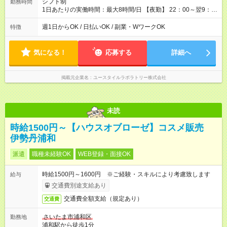
シフト制
勤務時間
1日あたりの実働時間：最大8時間/日 【夜勤】 22：00～翌9：
00 ※週1日～OK ／ 夜勤専従 ＊＊ 勤務時間例 ＊＊ ■22時か
ら翌7時 ■23時から翌8時 ■24時から翌9時 など ※上記の時間
週1日からOK / 日払いOK / 副業・WワークOK
特徴
内で8時間勤務（休憩1時間）ご利用者様により、時間は異なり
ます。 ※曜日固定（毎週同じ曜日での勤務となります）
気になる！
応募する
詳細へ
掲載元企業名
ユースタイルラボラトリー株式会社
未読
時給1500円～【ハウスオブローゼ】コスメ販売
伊勢丹浦和
派遣
職種未経験OK
WEB登録・面接OK
時給1500円～1600円 ※ご経験・スキルにより考慮致します
給与
交通費別途支給あり
交通費全額支給（規定あり）
交通費
さいたま市浦和区
勤務地
浦和駅から徒歩1分