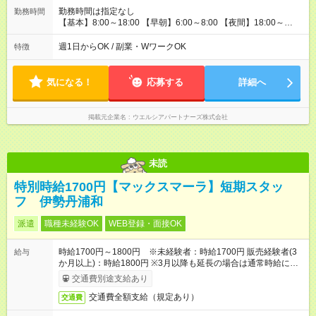
間】試用期間なし
勤務時間は指定なし
勤務時間
【基本】8:00～18:00 【早朝】6:00～8:00 【夜間】18:00～
22:00の間で 週1日・1日1時間～最大8時間 ※時間応相談 近隣勤
務で直行直帰可！ ★平日のみ、土日のみ 午前のみ・午後のみな
週1日からOK / 副業・WワークOK
特徴
ど、 ライフスタイルに合わせ 理想の働き方を実現できます ★W
ワーク(副業)OK 扶養控除内勤務もモチロンOK
気になる！
応募する
詳細へ
掲載元企業名
ウエルシアパートナーズ株式会社
未読
特別時給1700円【マックスマーラ】短期スタッ
フ 伊勢丹浦和
派遣
職種未経験OK
WEB登録・面接OK
時給1700円～1800円 ※未経験者：時給1700円 販売経験者(3
給与
か月以上)：時給1800円 ※3月以降も延長の場合は通常時給に戻
ります
交通費別途支給あり
交通費全額支給（規定あり）
交通費