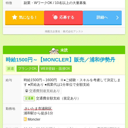
日勤：08:00～17:00 ■夜勤：20:00～05:00 ※現場状況よって異
副業・WワークOK / 10名以上の大量募集
特徴
なります ※早く終われば1現場4～8時間勤務もあり ☆週3～勤務
OK！ ☆現場が早く終わっても日給全額保証！ ☆ご希望の方は
「日勤＋夜勤」も可能！
気になる！
応募する
詳細へ
掲載元企業名
株式会社アシスト
未読
時給1500円～【MONCLER】販売／浦和伊勢丹
派遣
ブランクOK
WEB登録・面接OK
時給1500円～1600円 ※●ご経験・スキルを考慮して決定しま
給与
す ●昇給あり ●残業代は1分単位で全額支給
交通費別途支給あり
交通費全額支給（規定あり）
交通費
さいたま市浦和区
勤務地
浦和駅から徒歩1分
Moncler