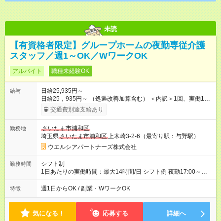
未読
【有資格者限定】グループホームの夜勤専従介護
スタッフ／週1～OK／WワークOK
アルバイト
職種未経験OK
日給25,935円～
給与
日給25，935円～ （処遇改善加算含む） ＜内訳＞1回、実働14h
9時間勤務分＝12，060円 （1時間あたり1，340円計算） 夜間5
交通費別途支給あり
時間勤務分＝8，375円 （夜間割増にて1時間あたり 1，675円と
して計算） 夜勤手当5，500円 ◆夜勤手当1回につき5500円
さいたま市浦和区
勤務地
◆22：00～翌5：00は時給25％UP ーーーーーーーーーーーー ◆
埼玉県
さいたま市浦和区
上木崎3-2-6（最寄り駅：与野駅）
介護福祉士は日収26，697円～ ＜内訳＞1回、実働14h 9時間勤
務分＝12，510円 （1時間あたり1390円算出） 夜間5時間勤務分
ウエルシアパートナーズ株式会社
＝8，687円 （夜間割増にて1時間あたり 1，737円として計算）
夜勤手当5，500円 〇試用期間なし 〇固定残業なし（残業代別途
シフト制
勤務時間
全額支給） （介護士：月収例） 夜勤4回／月の場合： 月収
1日あたりの実働時間：最大14時間/日 シフト例 夜勤17:00～翌
103，740円以上可 夜勤9回／月の場合： 月収233，415円以上
9:00 ※休憩は2回 22:00～23:00 02:00～3:00の2時間 ★週1～2回
可 【試用期間】試用期間なし
勤務(応相談) 希望に合わせて月4～9回 の勤務が可能です。 ※就
週1日からOK / 副業・WワークOK
特徴
業日数は応相談。 ーーーーーーーーーーー 1か月あたりの実働
時間 月56時間～126時間 ※36協定締結済み
気になる！
応募する
詳細へ