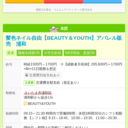
掲載元企業名
ウエルシアパートナーズ株式会社
未読
髪色ネイル自由【BEAUTY＆YOUTH】アパレル販
売 浦和
派遣
職種未経験OK
大学生歓迎
WEB登録・面接OK
時給1500円～1700円 ※【経験者月収例】285,600円＝1700円
給与
×8h×21日勤務を想定
交通費別途支給あり
交通費全額支給（規定あり）
交通費
さいたま市浦和区
勤務地
浦和駅から徒歩1分
BEAUTY&YOUTH
09:15～21:30 時間内で実働8時間・休憩1時間30分のシフト制勤
勤務時間
務 【シフト例】9:15～18:45、10:00～19:30、11:00～20:30、
12:00～21:30など
開始日・期間はお気軽にご相談ください！
期間