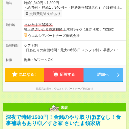
時給1,340円～1,390円
給与
＜給与例＞ 時給1，340円～（処遇改善加算含む） 介護福祉士は
時給50円アップ！（1，390円～） 〇固定残業なし （残業代別
交通費別途支給あり
途全額支給） 【試用期間】試用期間なし
さいたま市浦和区
勤務地
埼玉県
さいたま市浦和区
上木崎3-2-6（最寄り駅：与野駅）
ウエルシアパートナーズ株式会社
シフト制
勤務時間
1日あたりの実働時間：最大8時間/日 ＜シフト制＞ 早番／7：00
～16：00 日勤／9：00～18：00 遅番／11：00～20：00 （休憩
1時間）※実働8時間 ◆2～3シフトで応相談。 ◆夜勤はありませ
副業・WワークOK
特徴
ん。 ※夜勤も希望される方もご相談ください。 週3～5日勤務
で相談可能
気になる！
応募する
詳細へ
掲載元企業名
ウエルシアパートナーズ株式会社
未読
深夜で時給1500円！金銭のやり取りほぼなし！食
事補助もあり◎／すき家 さいたま領家店