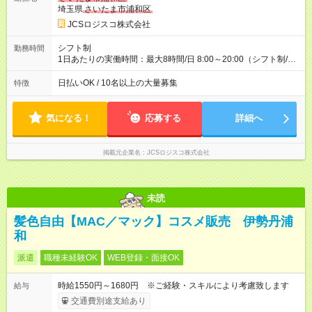
収40万円~50万円／週6日稼働 ＜モデルイメージ＞ ■月収50万
埼玉県
さいたま市浦和区
円 (27歳男性/江東区在住)※元建築関係 1日150個配達×25日勤務
JCSロジスコ株式会社
(日休み) ■月収80万円(43歳男性/墨田区在住)※元営業 1日200個
配達×25日勤務(月休み) 【試用期間】試用期間なし
シフト制
勤務時間
1日あたりの実働時間：最大8時間/日 8:00～20:00（シフト制/実
働8時間） ※週5日勤務（場所次第では週4も有り） ※配達状況に
よって時間外での勤務可能性有り ※案件により多少の前後あり
日払いOK / 10名以上の大量募集
特徴
※配達が完了次第、帰社OKです
気になる！
応募する
詳細へ
掲載元企業名
JCSロジスコ株式会社
未読
髪色自由【MAC／マック】コスメ販売 伊勢丹浦
和
派遣
職種未経験OK
WEB登録・面接OK
時給1550円～1680円 ※ご経験・スキルにより考慮致します
給与
交通費別途支給あり