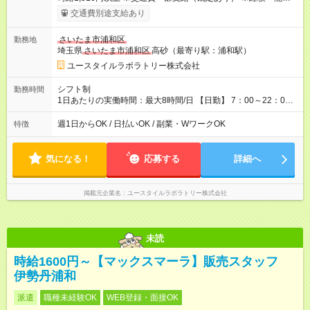
考慮して決定します 【収入例】 週1回勤務の場合：1,510円×8時
交通費別途支給あり
間×4回=4万8,320円 週3回勤務の場合：1,510円×8時間×12回
=14万4,960円 週5回勤務の場合：1,510円×8時間×20回=24万
さいたま市浦和区
勤務地
1,600円 【試用期間】試用期間あり 試用期間の長さ：2ヶ月
埼玉県
さいたま市浦和区
高砂（最寄り駅：浦和駅）
※ 雇用形態と給与に、本採用時と異なる部分があります。 雇用
形態：本採用時と同じです。 給与：時給 1,150円以上
ユースタイルラボラトリー株式会社
シフト制
勤務時間
1日あたりの実働時間：最大8時間/日 【日勤】 7：00～22：00
の間で8時間勤務（休憩時間は法定通り） ※週1日～OK ／ 夜勤
なし ＊＊ 勤務時間例 ＊＊ ■8時から17時 ■9時から18時 ■10
週1日からOK / 日払いOK / 副業・WワークOK
特徴
時から19時 ■12時から21時 など ※訪問先により変動 ※曜日固
定（毎週同じ曜日勤務）
気になる！
応募する
詳細へ
掲載元企業名
ユースタイルラボラトリー株式会社
未読
時給1600円～【マックスマーラ】販売スタッフ
伊勢丹浦和
派遣
職種未経験OK
WEB登録・面接OK