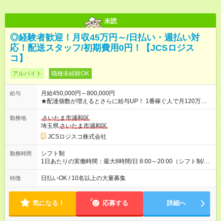
未読
◎経験者歓迎！月収45万円～/日払い・週払い対
応！配送スタッフ/初期費用0円！【JCSロジス
コ】
アルバイト
職種未経験OK
月給450,000円～800,000円
給与
★配達個数が増えるとさらに給与UP！ 1番稼ぐ人で月120万ほ
ど！ ・主要都市エリア 月収55万円／週5日稼働 月収65万~112
万円／週6日稼働 ・地方郊外エリア 月収40万円／週5日稼働 月
さいたま市浦和区
勤務地
収40万円~50万円／週6日稼働 ＜モデルイメージ＞ ■月収50万
埼玉県
さいたま市浦和区
円 (27歳男性/江東区在住)※元建築関係 1日150個配達×25日勤務
JCSロジスコ株式会社
(日休み) ■月収80万円(43歳男性/墨田区在住)※元営業 1日200個
配達×25日勤務(月休み) 【試用期間】試用期間なし
シフト制
勤務時間
1日あたりの実働時間：最大8時間/日 8:00～20:00（シフト制/実
働8時間） ※週5日勤務（場所次第では週4も有り） ※配達状況に
よって時間外での勤務可能性有り ※案件により多少の前後あり
日払いOK / 10名以上の大量募集
特徴
※配達が完了次第、帰社OKです
気になる！
応募する
詳細へ