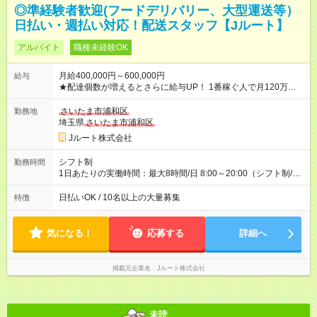
◎準経験者歓迎(フードデリバリー、大型運送等）
日払い・週払い対応！配送スタッフ【Jルート】
アルバイト
職種未経験OK
月給400,000円～600,000円
給与
★配達個数が増えるとさらに給与UP！ 1番稼ぐ人で月120万ほ
ど！ ・主要都市エリア 月収55万円／週5日稼働 月収65万~112
万円／週6日稼働 ・地方郊外エリア 月収40万円／週5日稼働 月
さいたま市浦和区
勤務地
収40万円~50万円／週6日稼働 ＜モデルイメージ＞ ■月収50万
埼玉県
さいたま市浦和区
円 (27歳男性/江東区在住)※元建築関係 1日150個配達×25日勤務
Jルート株式会社
(日休み) ■月収80万円(43歳男性/墨田区在住)※元営業 1日200個
配達×25日勤務(月休み) 【試用期間】試用期間なし
シフト制
勤務時間
1日あたりの実働時間：最大8時間/日 8:00～20:00（シフト制/実
働8時間） ※週5日勤務（場所次第では週4も有り） ※配達状況に
よって時間外での勤務可能性有り ※案件により多少の前後あり
日払いOK / 10名以上の大量募集
特徴
※配達が完了次第、帰社OKです
気になる！
応募する
詳細へ
掲載元企業名
Jルート株式会社
未読