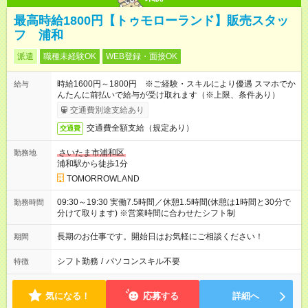
最高時給1800円【トゥモローランド】販売スタッ
フ 浦和
派遣
職種未経験OK
WEB登録・面接OK
時給1600円～1800円 ※ご経験・スキルにより優遇 スマホでか
給与
んたんに前払いで給与が受け取れます（※上限、条件あり）
交通費別途支給あり
交通費全額支給（規定あり）
交通費
さいたま市浦和区
勤務地
浦和駅から徒歩1分
TOMORROWLAND
09:30～19:30 実働7.5時間／休憩1.5時間(休憩は1時間と30分で
勤務時間
分けて取ります) ※営業時間に合わせたシフト制
長期のお仕事です。開始日はお気軽にご相談ください！
期間
シフト勤務
/
パソコンスキル不要
特徴
気になる！
応募する
詳細へ