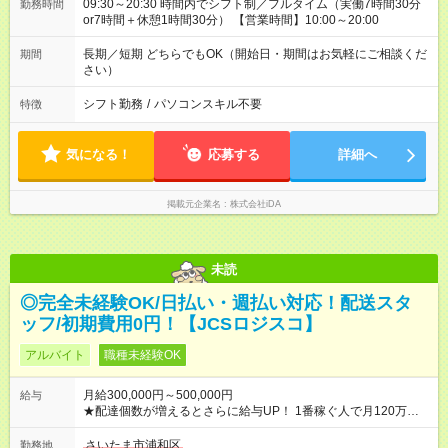
09:30～20:30 時間内でシフト制／フルタイム（実働7時間30分
勤務時間
or7時間＋休憩1時間30分） 【営業時間】10:00～20:00
長期／短期 どちらでもOK（開始日・期間はお気軽にご相談くだ
期間
さい）
シフト勤務
/
パソコンスキル不要
特徴
気になる！
応募する
詳細へ
掲載元企業名
株式会社iDA
未読
◎完全未経験OK/日払い・週払い対応！配送スタ
ッフ/初期費用0円！【JCSロジスコ】
アルバイト
職種未経験OK
月給300,000円～500,000円
給与
★配達個数が増えるとさらに給与UP！ 1番稼ぐ人で月120万ほ
ど！ ・主要都市エリア 月収55万円／週5日稼働 月収65万~112
万円／週6日稼働 ・地方郊外エリア 月収40万円／週5日稼働 月
さいたま市浦和区
勤務地