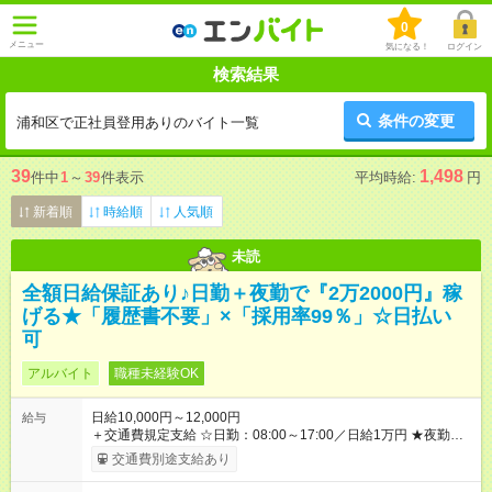
0
メニュー
気になる！
ログイン
検索結果
条件の変更
浦和区で正社員登用ありのバイト一覧
39
1,498
件中
1
～
39
件表示
平均時給:
円
新着順
時給順
人気順
未読
全額日給保証あり♪日勤＋夜勤で『2万2000円』稼
げる★「履歴書不要」×「採用率99％」☆日払い
可
アルバイト
職種未経験OK
日給10,000円～12,000円
給与
＋交通費規定支給 ☆日勤：08:00～17:00／日給1万円 ★夜勤：
20:00～05:00／日給1万2000円 -:+:-:+:-:+:-:+:-:+:- 日勤＋夜勤で 1
交通費別途支給あり
日『2万2000円』も稼げる！ -:+:-:+:-:+:-:+:-:+:- ■選べる支払い方
法 ┗日払い・週払い・月払いOK！ さらに手渡し・振込まで選