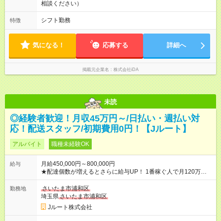
相談ください）
シフト勤務
特徴
気になる！
応募する
詳細へ
掲載元企業名
株式会社iDA
未読
◎経験者歓迎！月収45万円～/日払い・週払い対
応！配送スタッフ/初期費用0円！【Jルート】
アルバイト
職種未経験OK
月給450,000円～800,000円
給与
★配達個数が増えるとさらに給与UP！ 1番稼ぐ人で月120万ほ
ど！ ・主要都市エリア 月収55万円／週5日稼働 月収65万~112
万円／週6日稼働 ・地方郊外エリア 月収40万円／週5日稼働 月
さいたま市浦和区
勤務地
収40万円~50万円／週6日稼働 ＜モデルイメージ＞ ■月収50万
埼玉県
さいたま市浦和区
円 (27歳男性/江東区在住)※元建築関係 1日150個配達×25日勤務
Jルート株式会社
(日休み) ■月収80万円(43歳男性/墨田区在住)※元営業 1日200個
配達×25日勤務(月休み) 【試用期間】試用期間なし