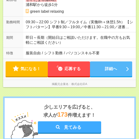
浦和駅から徒歩1分
green label relaxing
09:30～22:00 シフト制／フルタイム（実働8h＋休憩1.5h） 【シ
勤務時間
フトパターン】早番9:30～19:00／中番11:30～21:00／遅番
12:30～22:00 ※時短相談OK
即日～長期（開始日はご相談いただけます。在職中の方もお気
期間
軽にご相談ください）
服装自由
/
シフト勤務
/
パソコンスキル不要
特徴
気になる！
応募する
詳細へ
掲載元企業名
株式会社iDA
少しエリアを広げると、
173
求人が
件増えます！
見てみる