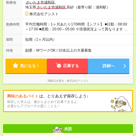
さいたま市浦和区
勤務地
べる！ 日払いは、当日に『現金全額』手渡しです♪ ■残業手当
埼玉県
さいたま市浦和区
高砂（最寄り駅：浦和駅）
別途支給 ■日給全額保障あり ┗予定時間より早く終わっても日給
は満額支給！ ■資格手当あり ┗施設警備2級など 【試用期間】
株式会社アシスト
試用期間なし
平均労働時間：1ヶ月あたり170時間 【シフト】 ■日勤：08:00
勤務時間
～17:00 ■夜勤：20:00～05:00 ※現場状況よって異なります ※早
く終われば1現場4～8時間勤務もあり ☆週3～勤務OK！ ☆現場
が早く終わっても日給全額保証！ ☆ご希望の方は「日勤＋夜
短期（1ヶ月以内）
期間
勤」も可能！ 平均労働時間：1ヶ月あたり170時間 【シフト】 ■
日勤：08:00～17:00 ■夜勤：20:00～05:00 ※現場状況よって異
副業・WワークOK / 10名以上の大量募集
特徴
なります ※早く終われば1現場4～8時間勤務もあり ☆週3～勤務
OK！ ☆現場が早く終わっても日給全額保証！ ☆ご希望の方は
「日勤＋夜勤」も可能！
気になる！
応募する
詳細へ
掲載元企業名
株式会社アシスト
興味のあるバイト
は、とりあえず保存しよう♪
保存した求人は、後からまとめて応募できるよ。
企業からアプローチが届くことも！
未読