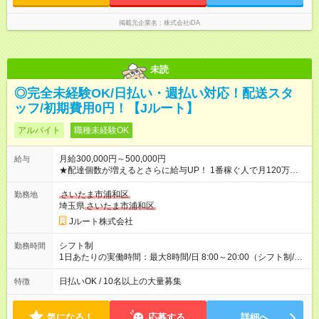
掲載元企業名
株式会社iDA
未読
◎完全未経験OK/日払い・週払い対応！配送スタ
ッフ/初期費用0円！【Jルート】
アルバイト
職種未経験OK
月給300,000円～500,000円
給与
★配達個数が増えるとさらに給与UP！ 1番稼ぐ人で月120万ほ
ど！ ・主要都市エリア 月収55万円／週5日稼働 月収65万~112
万円／週6日稼働 ・地方郊外エリア 月収40万円／週5日稼働 月
さいたま市浦和区
勤務地
収40万円~50万円／週6日稼働 ＜モデルイメージ＞ ■月収50万
埼玉県
さいたま市浦和区
円 (27歳男性/江東区在住)※元建築関係 1日150個配達×25日勤務
Jルート株式会社
(日休み) ■月収80万円(43歳男性/墨田区在住)※元営業 1日200個
配達×25日勤務(月休み) 【試用期間】試用期間なし
シフト制
勤務時間
1日あたりの実働時間：最大8時間/日 8:00～20:00（シフト制/実
働8時間） ※週5日勤務（場所次第では週4も有り） ※配達状況に
よって時間外での勤務可能性有り ※案件により多少の前後あり
日払いOK / 10名以上の大量募集
特徴
※配達が完了次第、帰社OKです
気になる！
応募する
詳細へ