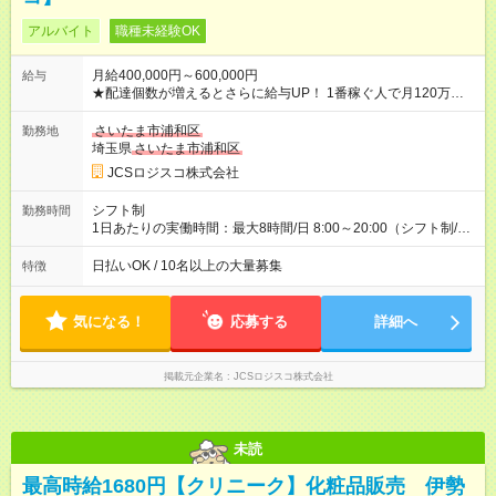
アルバイト
職種未経験OK
月給400,000円～600,000円
給与
★配達個数が増えるとさらに給与UP！ 1番稼ぐ人で月120万ほ
ど！ ・主要都市エリア 月収55万円／週5日稼働 月収65万~112
万円／週6日稼働 ・地方郊外エリア 月収40万円／週5日稼働 月
さいたま市浦和区
勤務地
収40万円~50万円／週6日稼働 ＜モデルイメージ＞ ■月収50万
埼玉県
さいたま市浦和区
円 (27歳男性/江東区在住)※元建築関係 1日150個配達×25日勤務
JCSロジスコ株式会社
(日休み) ■月収80万円(43歳男性/墨田区在住)※元営業 1日200個
配達×25日勤務(月休み) 【試用期間】試用期間なし
シフト制
勤務時間
1日あたりの実働時間：最大8時間/日 8:00～20:00（シフト制/実
働8時間） ※週5日勤務（場所次第では週4も有り） ※配達状況に
よって時間外での勤務可能性有り ※案件により多少の前後あり
日払いOK / 10名以上の大量募集
特徴
※配達が完了次第、帰社OKです
気になる！
応募する
詳細へ
掲載元企業名
JCSロジスコ株式会社
未読
最高時給1680円【クリニーク】化粧品販売 伊勢