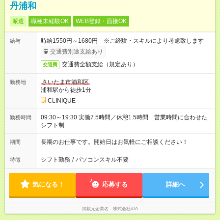
丹浦和
派遣
職種未経験OK
WEB登録・面接OK
時給1550円～1680円 ※ご経験・スキルにより考慮致します
給与
交通費別途支給あり
交通費全額支給（規定あり）
交通費
さいたま市浦和区
勤務地
浦和駅から徒歩1分
CLINIQUE
09:30～19:30 実働7.5時間／休憩1.5時間 営業時間に合わせた
勤務時間
シフト制
長期のお仕事です。開始日はお気軽にご相談ください！
期間
シフト勤務
/
パソコンスキル不要
特徴
気になる！
応募する
詳細へ
掲載元企業名
株式会社iDA