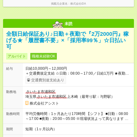
掲載元企業名
株式会社iDA
未読
全額日給保証あり♪日勤＋夜勤で『2万2000円』稼
げる★「履歴書不要」×「採用率99％」☆日払い
可
アルバイト
職種未経験OK
日給10,000円～12,000円
給与
＋交通費規定支給 ☆日勤：08:00～17:00／日給1万円 ★夜勤：
20:00～05:00／日給1万2000円 -:+:-:+:-:+:-:+:-:+:- 日勤＋夜勤で 1
交通費別途支給あり
日『2万2000円』も稼げる！ -:+:-:+:-:+:-:+:-:+:- ■選べる支払い方
法 ┗日払い・週払い・月払いOK！ さらに手渡し・振込まで選
さいたま市浦和区
勤務地
べる！ 日払いは、当日に『現金全額』手渡しです♪ ■残業手当
埼玉県
さいたま市浦和区
上木崎（最寄り駅：与野駅）
別途支給 ■日給全額保障あり ┗予定時間より早く終わっても日給
は満額支給！ ■資格手当あり ┗施設警備2級など 【試用期間】
株式会社アシスト
試用期間なし
平均労働時間：1ヶ月あたり170時間 【シフト】 ■日勤：08:00
勤務時間
～17:00 ■夜勤：20:00～05:00 ※現場状況よって異なります ※早
く終われば1現場4～8時間勤務もあり ☆週3～勤務OK！ ☆現場
が早く終わっても日給全額保証！ ☆ご希望の方は「日勤＋夜
短期（1ヶ月以内）
期間
勤」も可能！ 平均労働時間：1ヶ月あたり170時間 【シフト】 ■