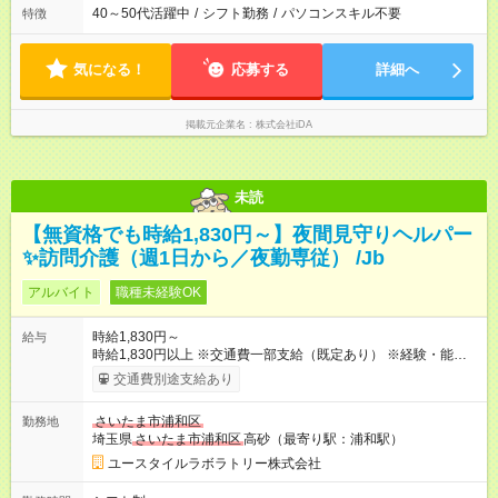
40～50代活躍中
/
シフト勤務
/
パソコンスキル不要
特徴
気になる！
応募する
詳細へ
掲載元企業名
株式会社iDA
未読
【無資格でも時給1,830円～】夜間見守りヘルパー
✨訪問介護（週1日から／夜勤専従） /Jb
アルバイト
職種未経験OK
時給1,830円～
給与
時給1,830円以上 ※交通費一部支給（既定あり） ※経験・能力を
考慮して決定します 【収入例】 週1回勤務の場合：1,830円×8時
交通費別途支給あり
間×4回=5万8,560円 週3回勤務の場合：1,830円×8時間×12回
=17万5,680円 【試用期間】試用期間あり 試用期間の長さ：2ヶ
さいたま市浦和区
勤務地
月 ※ 雇用形態と給与に、本採用時と異なる部分があります。 雇
埼玉県
さいたま市浦和区
高砂（最寄り駅：浦和駅）
用形態：本採用時と同じです。 給与：時給 1,580円以上
ユースタイルラボラトリー株式会社