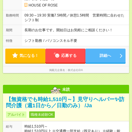
HOUSE OF ROSE
09:30～19:30 実働7.5時間／休憩1.5時間 営業時間に合わせた
勤務時間
シフト制
長期のお仕事です。開始日はお気軽にご相談ください！
期間
シフト勤務
/
パソコンスキル不要
特徴
気になる！
応募する
詳細へ
掲載元企業名
株式会社iDA
未読
【無資格でも時給1,510円～】見守りヘルパー✨訪
問介護（週1日から／日勤のみ） /Ja
アルバイト
職種未経験OK
時給1,510円～
給与
時給1,510円以上 ※交通費一部支給（既定あり） ※経験・能力を