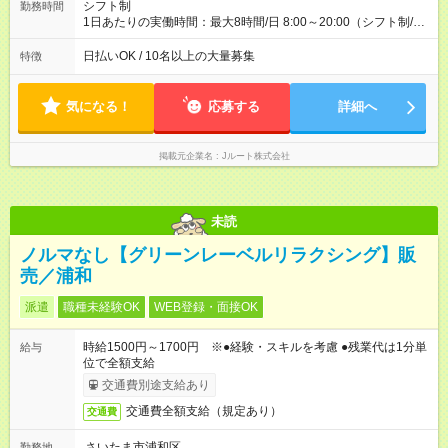
シフト制
勤務時間
1日あたりの実働時間：最大8時間/日 8:00～20:00（シフト制/実
働8時間） ※週5日勤務（場所次第では週4も有り） ※配達状況に
よって時間外での勤務可能性有り ※案件により多少の前後あり
日払いOK / 10名以上の大量募集
特徴
※配達が完了次第、帰社OKです
気になる！
応募する
詳細へ
掲載元企業名
Jルート株式会社
未読
ノルマなし【グリーンレーベルリラクシング】販
売／浦和
派遣
職種未経験OK
WEB登録・面接OK
時給1500円～1700円 ※●経験・スキルを考慮 ●残業代は1分単
給与
位で全額支給
交通費別途支給あり
交通費全額支給（規定あり）
交通費
さいたま市浦和区
勤務地