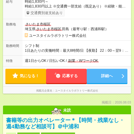
時給1,830円～
給与
時給1,830円以上 ※交通費一部支給（既定あり） ※経験・能力を
考慮して決定します 【収入例】 週1回勤務の場合：1,830円×8時
交通費別途支給あり
間×4回=5万8,560円 週3回勤務の場合：1,830円×8時間×12回
=17万5,680円 【試用期間】試用期間あり 試用期間の長さ：2ヶ
さいたま市桜区
勤務地
月 ※ 雇用形態と給与に、本採用時と異なる部分があります。 雇
埼玉県
さいたま市桜区
田島（最寄り駅：西浦和駅）
用形態：本採用時と同じです。 給与：時給 1,580円以上
ユースタイルラボラトリー株式会社
シフト制
勤務時間
1日あたりの実働時間：最大8時間/日 【夜勤】 22：00～翌9：
00 ※週1日～OK ／ 夜勤専従 ＊＊ 勤務時間例 ＊＊ ■22時か
ら翌7時 ■23時から翌8時 ■24時から翌9時 など ※上記の時間
週1日からOK / 日払いOK /
副業・WワークOK
特徴
内で8時間勤務（休憩1時間）ご利用者様により、時間は異なり
ます。 ※曜日固定（毎週同じ曜日での勤務となります）
気になる！
応募する
詳細へ
掲載元企業名
ユースタイルラボラトリー株式会社
掲載日：2026.08.03
未読
書籍等の出力オペレーター＊【時間・残業なし・
週4勤務など相談可】＠中浦和