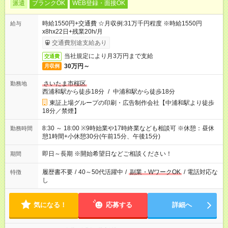
派遣
ブランクOK
WEB登録・面接OK
時給1550円+交通費 ☆月収例:31万千円程度 ※時給1550円
給与
x8hx22日+残業20h/月
交通費別途支給あり
当社規定により月3万円まで支給
交通費
30万円～
月収例
さいたま市桜区
勤務地
西浦和駅から徒歩18分
/
中浦和駅から徒歩18分
東証上場グループの印刷・広告制作会社【中浦和駅より徒歩
18分／禁煙】
8:30 ～ 18:00 ※9時始業や17時終業なども相談可 ※休憩：昼休
勤務時間
憩1時間+小休憩30分(午前15分、午後15分)
即日～長期 ※開始希望日などご相談ください！
期間
履歴書不要
/
40～50代活躍中
/
副業・WワークOK
/
電話対応な
特徴
し
気になる！
応募する
詳細へ