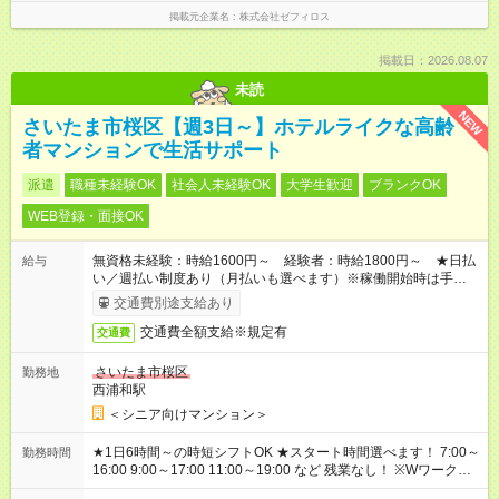
掲載元企業名
株式会社ゼフィロス
掲載日：2026.08.07
未読
NEW
さいたま市桜区【週3日～】ホテルライクな高齢
者マンションで生活サポート
派遣
職種未経験OK
社会人未経験OK
大学生歓迎
ブランクOK
WEB登録・面接OK
無資格未経験：時給1600円～ 経験者：時給1800円～ ★日払
給与
い／週払い制度あり（月払いも選べます）※稼働開始時は手続き
完了次第のお支払いとなります。
交通費別途支給あり
交通費全額支給※規定有
交通費
さいたま市桜区
勤務地
西浦和駅
＜シニア向けマンション＞
★1日6時間～の時短シフトOK ★スタート時間選べます！ 7:00～
勤務時間
16:00 9:00～17:00 11:00～19:00 など 残業なし！ ※Wワークの
場合、他のお仕事と合わせ週40時間超の就業はご案内できませ