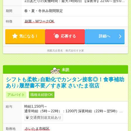
1日あたりの実働時間：最大7時間/日 【深夜帯】22:00～翌5:00
週2日～・1日2h～OK◎ ※22:00から翌5:00までは18歳以上の方
のみ勤務可能です（18歳未満の深夜業務禁止のため） ★深夜で
春・夏・冬休み期間限定
期間
も安心して働けます★ すき家では、ワンオペを禁止していま
す。 必ず、2名以上での勤務を行いますので、安心して働けま
副業・WワークOK
特徴
す。
気になる！
応募する
詳細へ
掲載元企業名
株式会社すき家
未読
シフトも柔軟♪自動化でカンタン接客◎！食事補助
あり♪履歴書不要／すき家 さいたま宿店
アルバイト
職種未経験OK
時給1,150円～
給与
通常時給（5時～22時）：1200円 深夜時給（22時～翌5時）：
1500円 高校生時給：1150円 【特別手当】早朝手当（5：00-9：
交通費別途支給あり
00）時給+150円 【試用期間】試用期間あり 試用期間の長さ：1
ヶ月 雇用形態、給与は本採用時と同じです。 試用期間の実態は
さいたま市桜区
勤務地
30日（※条件変更なし）ですが、切り上げで一ヶ月とさせてい