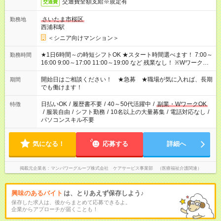
交通費全額支給※規定有
交通費
さいたま市桜区
勤務地
西浦和駅
＜シニア向けマンション＞
★1日6時間～の時短シフトOK ★スタート時間選べます！ 7:00～
勤務時間
16:00 9:00～17:00 11:00～19:00 など 残業なし！ ※Wワークの
場合、他のお仕事と合わせ週40時間超の就業はご案内できませ
ん ※法令に基づき、週20時間以上勤務は社会保険への加入対象
開始日はご相談ください！ ★急募 ★職場が気に入れば、長期
期間
となります ※労働者派遣法（日雇い派遣の原則禁止）により、
でも働けます！
短時間・短期間の就業はご案内が難しい場合があります
日払いOK
/
履歴書不要
/
40～50代活躍中
/
副業・WワークOK
特徴
/
服装自由
/
シフト勤務
/
10名以上の大量募集
/
電話対応なし
/
パソコンスキル不要
気になる！
応募する
詳細へ
掲載元企業名
マンパワーグループ株式会社 ケアサービス事業部 （医療福祉介護関連）
興味のあるバイト
は、とりあえず保存しよう♪
保存した求人は、後からまとめて応募できるよ。
企業からアプローチが届くことも！