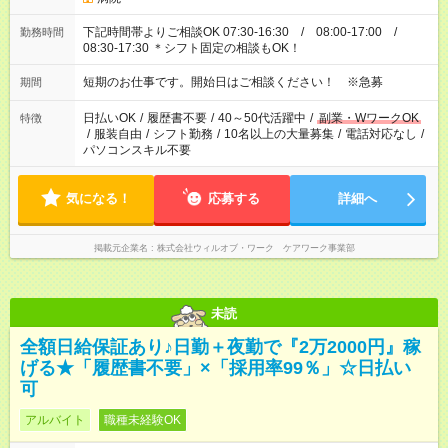
下記時間帯よりご相談OK 07:30-16:30 / 08:00-17:00 /
勤務時間
08:30-17:30 ＊シフト固定の相談もOK！
短期のお仕事です。開始日はご相談ください！ ※急募
期間
日払いOK
/
履歴書不要
/
40～50代活躍中
/
副業・WワークOK
特徴
/
服装自由
/
シフト勤務
/
10名以上の大量募集
/
電話対応なし
/
パソコンスキル不要
気になる！
応募する
詳細へ
掲載元企業名
株式会社ウィルオブ・ワーク ケアワーク事業部
未読
全額日給保証あり♪日勤＋夜勤で『2万2000円』稼
げる★「履歴書不要」×「採用率99％」☆日払い
可
アルバイト
職種未経験OK