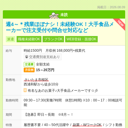
掲載日：2026.08.09
未読
NEW
週4～＊残業ほぼナシ！未経験OK！大手食品メ
ーカーで注文受付や問合せ対応など
派遣
職種未経験OK
ブランクOK
WEB登録・面接OK
時給1500円 月収例 168,000円+残業代
給与
交通費別途支給あり
全額支給
交通費
15～20万円
月収例
さいたま市桜区
勤務地
西浦和駅から徒歩10分
有名なあのお菓子♪大手食品メーカーです☆彡
09:30～17:30(実働7時間 休憩1時間) ※10：00～17：00相談可
勤務時間
能
【急募】即日～長期 ※8月～！
期間
履歴書不要
/
40～50代活躍中
/
副業・WワークOK
/
シフト勤務
特徴