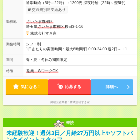
通常時給（5時～22時）：1200円 深夜時給（22時～翌5時）：
1500円 高校生時給：1150円 【特別手当】早朝手当（5：00-9：
交通費別途支給あり
00）時給+150円 【試用期間】試用期間あり 試用期間の長さ：1
ヶ月 雇用形態、給与は本採用時と同じです。 試用期間の実態は
さいたま市桜区
勤務地
30日（※条件変更なし）ですが、切り上げで一ヶ月とさせてい
埼玉県
さいたま市桜区
桜田3-1-16
ただきます。 研修制度あり：15時間(研修中も同時給）
株式会社すき家
シフト制
勤務時間
1日あたりの実働時間：最大8時間/日 0:00-24:00 週2日～・1日
2h～OK ＜シフト例＞ 〇朝帯 5:00-9:00 〇昼帯 9:00-14:00 〇午
後帯 14:00-18:00 〇夜帯 18:00-22:00 〇深夜帯 22:00-翌5:00 基
春・夏・冬休み期間限定
期間
本は固定シフトですが家庭の都合などイレギュラーには対応し
ます♪
副業・WワークOK
特徴
気になる！
応募する
詳細へ
掲載元企業名
株式会社すき家
未読
未経験歓迎！週休3日／月給27万円以上✨ソフトバ
ンクイベントスタッフ