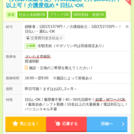
以上可！介護度低め＊日払いOK
派遣
社会人未経験OK
ブランクOK
WEB登録・面接OK
経験者：1回3万1579円！／介護福祉士：1回3万2725円～！ ※
給与
日払い・週払いOK
交通費別途支給あり
全額支給（※ガソリン代は別途規定あり）
交通費
さいたま市桜区
勤務地
西浦和駅
施設・立地のご希望を教えてください！
16:00～翌9:00 ※施設によって前後あり
勤務時間
即日可能！まずはお試し2ヶ月～
期間
日払いOK
/
履歴書不要
/
40～50代活躍中
/
副業・WワークOK
特徴
/
服装自由
/
シフト勤務
/
10名以上の大量募集
/
電話対応なし
/
パソコンスキル不要
気になる！
応募する
詳細へ