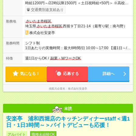
時給1200円～/22時以降1500円 ＜土日祝時給+50円＞ ※高校生
時給1150円 【試用期間】試用期間あり 試用期間の長さ：12ヶ
交通費別途支給あり
月 雇用形態、給与は本採用時と同じです。 ※最大12ヶ月の間
で、合計30時間の試用期間（研修期間）があります。
さいたま市桜区
勤務地
埼玉県
さいたま市桜区
西堀９丁目21-14（最寄り駅：南与野）
株式会社安楽亭
シフト制
勤務時間
1日あたりの実働時間：最大8時間/日 10:00～17:00 【週1日～/1
日3時間～OK！】 ＊レギュラー勤務ももちろん大歓迎！ 「子ど
ものお迎えまでの時間」 「ランチタイムだけ」 など、家庭の予
週1日からOK /
副業・WワークOK
特徴
定に合わせやすいシフト制！ ※ディナータイムの勤務希望も相
談可能◎
気になる！
応募する
詳細へ
掲載元企業名
株式会社安楽亭
未読
安楽亭 浦和西堀店のキッチンディナーstaff＜週1
日・1日3時間～＞バイトデビューも応援！
アルバイト
職種未経験OK