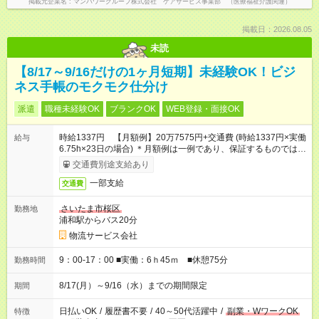
掲載元企業名
マンパワーグループ株式会社 ケアサービス事業部 （医療福祉介護関連）
掲載日：2026.08.05
未読
【8/17～9/16だけの1ヶ月短期】未経験OK！ビジ
ネス手帳のモクモク仕分け
派遣
職種未経験OK
ブランクOK
WEB登録・面接OK
時給1337円 【月額例】20万7575円+交通費 (時給1337円×実働
給与
6.75h×23日の場合) ＊月額例は一例であり、保証するものではあ
りません。
交通費別途支給あり
一部支給
交通費
さいたま市桜区
勤務地
浦和駅からバス20分
物流サービス会社
9：00-17：00 ■実働：6ｈ45ｍ ■休憩75分
勤務時間
8/17(月）～9/16（水）までの期間限定
期間
日払いOK
/
履歴書不要
/
40～50代活躍中
/
副業・WワークOK
特徴