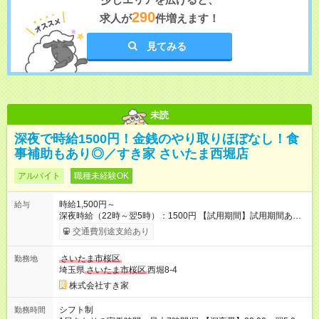
290
求人が
件増えます！
見てみる
未読
深夜で時給1500円！金銭のやり取りほぼなし！食
事補助もあり◎／すき家 さいたま西堀店
アルバイト
職種未経験OK
時給1,500円～
給与
深夜時給（22時～翌5時）：1500円 【試用期間】試用期間あり
試用期間の長さ：1ヶ月 雇用形態、給与は本採用時と同じです。
交通費別途支給あり
試用期間の実態は30日（※条件変更なし）ですが、切り上げで
一ヶ月とさせていただきます。 研修制度あり：15時間(研修中も
さいたま市桜区
勤務地
同時給）
埼玉県
さいたま市桜区
西堀8-4
株式会社すき家
シフト制
勤務時間