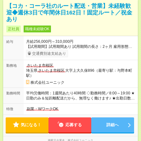
【コカ・コーラ社のルート配送・営業】未経験歓
迎◆週休3日で年間休日162日！固定ルート／祝金
あり
正社員
職種未経験OK
月給256,000円～310,000円
給与
【試用期間】試用期間あり 試用期間の長さ：2ヶ月 雇用形態、
給与は本採用時と同じです。 【賞与】 年2回（6月・12月）
交通費別途支給あり
【昇給】 年1回（1月） 【手当】 ■入社祝い金制度10万円 ■準中
型・中型免許取得費用負担（規定あり） ■時間外手当 ■扶養家族
さいたま市桜区
勤務地
手当 ┗配偶者5，000円／子ども1人あたり5，000円 ※毎月支給
埼玉県
さいたま市桜区
大字上大久保896（最寄り駅：与野本町
■子ども手当 ┗子ども1人につき1万円（第二子まで）※毎月支給
駅）
■役職手当 ■職能手当
株式会社ユーニック
平均労働時間：1週間あたり40時間 ◇勤務時間／8:00～19:00 ★
勤務時間
日勤のみ＆短距離配送だから、無理なく働けます♪ ★出勤日数を
絞っている分、1日1日を充実させて効率よく働ける環境です！
平均労働時間：1週間あたり40時間 ◇勤務時間／8:00～19:00 ★
副業・WワークOK
特徴
日勤のみ＆短距離配送だから、無理なく働けます♪ ★出勤日数を
絞っている分、1日1日を充実させて効率よく働ける環境です！
気になる！
応募する
詳細へ
掲載元企業名
株式会社ユーニック