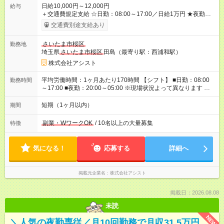
日給10,000円～12,000円
給与
＋交通費規定支給 ☆日勤：08:00～17:00／日給1万円 ★夜勤：
20:00～05:00／日給1万2000円 -:+:-:+:-:+:-:+:-:+:- 日勤＋夜勤で 1
交通費別途支給あり
日『2万2000円』も稼げる！ -:+:-:+:-:+:-:+:-:+:- ■選べる支払い方
法 ┗日払い・週払い・月払いOK！ さらに手渡し・振込まで選
さいたま市桜区
勤務地
べる！ 日払いは、当日に『現金全額』手渡しです♪ ■残業手当
埼玉県
さいたま市桜区
田島（最寄り駅：西浦和駅）
別途支給 ■日給全額保障あり ┗予定時間より早く終わっても日給
は満額支給！ ■資格手当あり ┗施設警備2級など 【試用期間】
株式会社アシスト
試用期間なし
平均労働時間：1ヶ月あたり170時間 【シフト】 ■日勤：08:00
勤務時間
～17:00 ■夜勤：20:00～05:00 ※現場状況よって異なります ※早
く終われば1現場4～8時間勤務もあり ☆週3～勤務OK！ ☆現場
が早く終わっても日給全額保証！ ☆ご希望の方は「日勤＋夜
短期（1ヶ月以内）
期間
勤」も可能！ 平均労働時間：1ヶ月あたり170時間 【シフト】 ■
日勤：08:00～17:00 ■夜勤：20:00～05:00 ※現場状況よって異
副業・WワークOK
/ 10名以上の大量募集
特徴
なります ※早く終われば1現場4～8時間勤務もあり ☆週3～勤務
OK！ ☆現場が早く終わっても日給全額保証！ ☆ご希望の方は
「日勤＋夜勤」も可能！
気になる！
応募する
詳細へ
掲載元企業名
株式会社アシスト
掲載日：2026.08.08
未読
NEW
＼人気の夜勤専従／月10回勤務で月収31.5万円