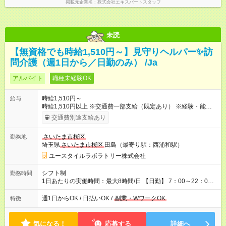
掲載元企業名
株式会社エキスパートスタッフ
未読
【無資格でも時給1,510円～】見守りヘルパー✨訪
問介護（週1日から／日勤のみ） /Ja
アルバイト
職種未経験OK
時給1,510円～
給与
時給1,510円以上 ※交通費一部支給（既定あり） ※経験・能力を
考慮して決定します 【収入例】 週1回勤務の場合：1,510円×8時
交通費別途支給あり
間×4回=4万8,320円 週3回勤務の場合：1,510円×8時間×12回
=14万4,960円 週5回勤務の場合：1,510円×8時間×20回=24万
さいたま市桜区
勤務地
1,600円 【試用期間】試用期間あり 試用期間の長さ：2ヶ月
埼玉県
さいたま市桜区
田島（最寄り駅：西浦和駅）
※ 雇用形態と給与に、本採用時と異なる部分があります。 雇用
形態：本採用時と同じです。 給与：時給 1,150円以上
ユースタイルラボラトリー株式会社
シフト制
勤務時間
1日あたりの実働時間：最大8時間/日 【日勤】 7：00～22：00
の間で8時間勤務（休憩時間は法定通り） ※週1日～OK ／ 夜勤
なし ＊＊ 勤務時間例 ＊＊ ■8時から17時 ■9時から18時 ■10
週1日からOK / 日払いOK /
副業・WワークOK
特徴
時から19時 ■12時から21時 など ※訪問先により変動 ※曜日固
定（毎週同じ曜日勤務）
気になる！
応募する
詳細へ