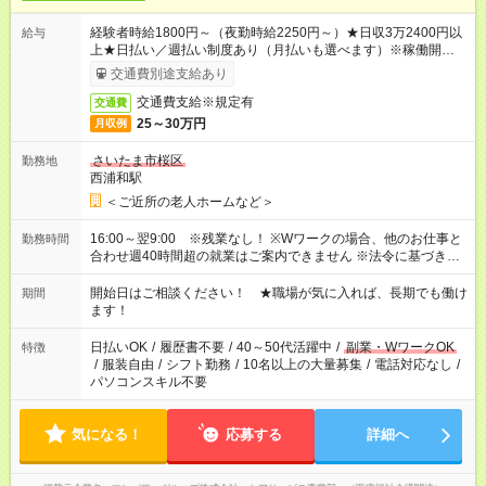
経験者時給1800円～（夜勤時給2250円～）★日収3万2400円以
給与
上★日払い／週払い制度あり（月払いも選べます）※稼働開始時
は手続き完了次第のお支払いとなります。
交通費別途支給あり
交通費支給※規定有
交通費
25～30万円
月収例
さいたま市桜区
勤務地
西浦和駅
＜ご近所の老人ホームなど＞
16:00～翌9:00 ※残業なし！ ※Wワークの場合、他のお仕事と
勤務時間
合わせ週40時間超の就業はご案内できません ※法令に基づき、
週20時間以上勤務は社会保険への加入対象となります ※労働者
派遣法（日雇い派遣の原則禁止）により、短時間・短期間の就
開始日はご相談ください！ ★職場が気に入れば、長期でも働け
期間
業はご案内が難しい場合があります
ます！
日払いOK
/
履歴書不要
/
40～50代活躍中
/
副業・WワークOK
特徴
/
服装自由
/
シフト勤務
/
10名以上の大量募集
/
電話対応なし
/
パソコンスキル不要
気になる！
応募する
詳細へ