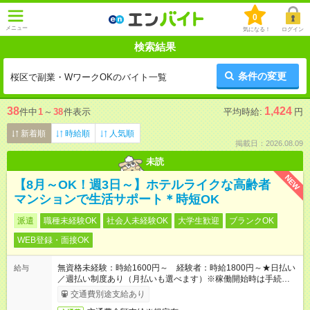
0
メニュー
気になる！
ログイン
検索結果
条件の変更
桜区で副業・WワークOKのバイト一覧
38
1,424
件中
1
～
38
件表示
平均時給:
円
新着順
時給順
人気順
掲載日：2026.08.09
未読
NEW
【8月～OK！週3日～】ホテルライクな高齢者
マンションで生活サポート＊時短OK
派遣
職種未経験OK
社会人未経験OK
大学生歓迎
ブランクOK
WEB登録・面接OK
無資格未経験：時給1600円～ 経験者：時給1800円～★日払い
給与
／週払い制度あり（月払いも選べます）※稼働開始時は手続き完
了次第のお支払いとなります。
交通費別途支給あり