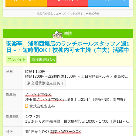
掲載元企業名
ユースタイルラボラトリー株式会社
未読
安楽亭 浦和西堀店のランチホールスタッフ／週1
日～・短時間OK！扶養内可★主婦（主夫）活躍中
アルバイト
職種未経験OK
時給1,150円～
給与
時給1200円～/22時以降1500円 ＜土日祝時給+50円＞ ※高校生
時給1150円 【試用期間】試用期間あり 試用期間の長さ：12ヶ
交通費別途支給あり
月 雇用形態、給与は本採用時と同じです。 ※最大12ヶ月の間
で、合計30時間の試用期間（研修期間）があります。
さいたま市桜区
勤務地
埼玉県
さいたま市桜区
西堀９丁目21-14（最寄り駅：南与野）
株式会社安楽亭
シフト制
勤務時間
1日あたりの実働時間：最大8時間/日 10:00～17:00 【週1日～/1
日3時間～OK！】 ＊レギュラー勤務ももちろん大歓迎！ 「子ど
ものお迎えまでの時間」 「ランチタイムだけ」 など、家庭の予
週1日からOK /
副業・WワークOK
特徴