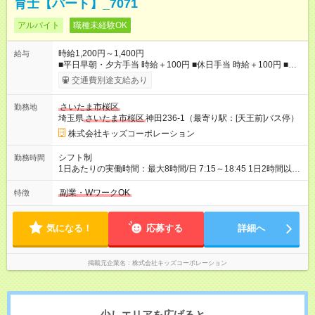
育士【パート】_7071
アルバイト
職種未経験OK
時給1,200円～1,400円
給与
■平日早朝・夕方手当 時給＋100円 ■休日手当 時給＋100円 ■特
別期間手当（GW、お盆、年末年始※会社カレンダーによる） 時
交通費別途支給あり
給＋200円 ■処遇改善手当（社保加入あり：9500円/月、社保加
入なし：2600円/月） 【試用期間】試用期間あり 試用期間の長
さいたま市桜区
勤務地
さ：3ヶ月 雇用形態、給与は本採用時と同じです。
埼玉県
さいたま市桜区
神田236-1（最寄り駅：[天王前]バス停）
株式会社キッズコーポレーション
シフト制
勤務時間
1日あたりの実働時間：最大8時間/日 7:15～18:45 1日2時間以
上、週3日以上 ＊早番7:15～、遅番18:45までどちらか入れる方
＊休憩は法定通り（6時間を超える場合は45分、8時間を超える
副業・WワークOK
特徴
場合は60分） ＊お預かり状況により、勤務時間の調整をお願い
する場合があります
気になる！
応募する
詳細へ
掲載元企業名
株式会社キッズコーポレーション
少しエリアを広げると、