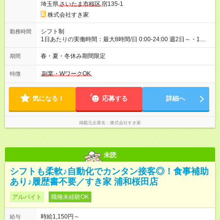
埼玉県
さいたま市桜区
宿135-1
ただきます。 研修制度あり：15時間(研修中も同時給）
株式会社すき家
シフト制
勤務時間
1日あたりの実働時間：最大8時間/日 0:00-24:00 週2日～・1日
2h～OK ＜シフト例＞ 〇朝帯 5:00-9:00 〇昼帯 9:00-14:00 〇午
後帯 14:00-18:00 〇夜帯 18:00-22:00 〇深夜帯 22:00-翌5:00 基
春・夏・冬休み期間限定
期間
本は固定シフトですが家庭の都合などイレギュラーには対応し
ます♪
副業・WワークOK
特徴
気になる！
応募する
詳細へ
掲載元企業名
株式会社すき家
未読
シフトも柔軟♪自動化でカンタン接客◎！食事補助
あり♪履歴書不要／すき家 浦和桜田店
アルバイト
職種未経験OK
時給1,150円～
給与