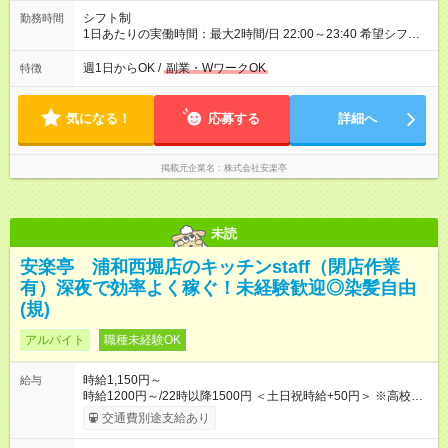
シフト制
勤務時間
1日あたりの実働時間：最大2時間/日 22:00～23:40 希望シフト
制！ 週1日～・1日3時間～OK！ ※18歳未満・高校生は21:30ま
での勤務 ＊短時間OK！学業と両立◎ ＊週4日以上のしっかり勤
週1日からOK /
副業・WワークOK
特徴
務も大歓迎！ ＊週末だけのシフトもOK！ ※テスト期間や長期休
暇の予定に合わせてのシフト相談も可能！
気になる！
応募する
詳細へ
掲載元企業名
株式会社安楽亭
未読
安楽亭 浦和西堀店のキッチンstaff（閉店作業
有）深夜で効率よく稼ぐ！未経験歓迎◎染髪自由
(規)
アルバイト
職種未経験OK
時給1,150円～
給与
時給1200円～/22時以降1500円 ＜土日祝時給+50円＞ ※高校生
時給1150円 【試用期間】試用期間あり 試用期間の長さ：12ヶ
交通費別途支給あり
月 雇用形態、給与は本採用時と同じです。 ※最大12ヶ月の間
で、合計30時間の試用期間（研修期間）があります。