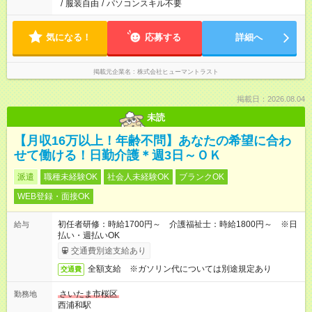
/
服装自由
/
パソコンスキル不要
気になる！
応募する
詳細へ
掲載元企業名
株式会社ヒューマントラスト
掲載日：2026.08.04
未読
【月収16万以上！年齢不問】あなたの希望に合わ
せて働ける！日勤介護＊週3日～ＯＫ
派遣
職種未経験OK
社会人未経験OK
ブランクOK
WEB登録・面接OK
初任者研修：時給1700円～ 介護福祉士：時給1800円～ ※日
給与
払い・週払いOK
交通費別途支給あり
全額支給 ※ガソリン代については別途規定あり
交通費
さいたま市桜区
勤務地
西浦和駅