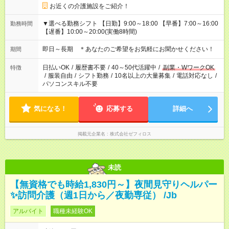
お近くの介護施設をご紹介！
▼選べる勤務シフト 【日勤】9:00～18:00 【早番】7:00～16:00
勤務時間
【遅番】10:00～20:00(実働8時間)
即日～長期 ＊あなたのご希望をお気軽にお聞かせください！
期間
日払いOK
/
履歴書不要
/
40～50代活躍中
/
副業・WワークOK
特徴
/
服装自由
/
シフト勤務
/
10名以上の大量募集
/
電話対応なし
/
パソコンスキル不要
気になる！
応募する
詳細へ
掲載元企業名
株式会社ゼフィロス
未読
【無資格でも時給1,830円～】夜間見守りヘルパー
✨訪問介護（週1日から／夜勤専従） /Jb
アルバイト
職種未経験OK