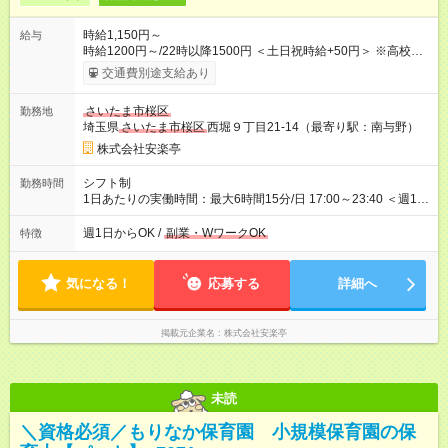
時給1,150円～
給与
時給1200円～/22時以降1500円 ＜土日祝時給+50円＞ ※高校生
時給1150円 【試用期間】試用期間あり 試用期間の長さ：12ヶ
交通費別途支給あり
月 雇用形態、給与は本採用時と同じです。 ※最大12ヶ月の間
で、合計30時間の試用期間（研修期間）があります。
さいたま市桜区
勤務地
埼玉県
さいたま市桜区
西堀９丁目21-14（最寄り駅：南与野）
株式会社安楽亭
シフト制
勤務時間
1日あたりの実働時間：最大6時間15分/日 17:00～23:40 ＜週1日
～/短時間OK！＞ ※18歳未満・高校生は21:30までの勤務 ・シフ
トは自己申告制だから私生活優先でOK◎ ・週1日もあれば週5日
週1日からOK /
副業・WワークOK
特徴
でがっつり勤務もOK！ 「Ｗワークで収入増やしたい」 「副業と
して短時間」など希望に合わせて働けます！
気になる！
応募する
詳細へ
掲載元企業名
株式会社安楽亭
未読
＼資格必須／もりなか保育園 小規模保育園の保