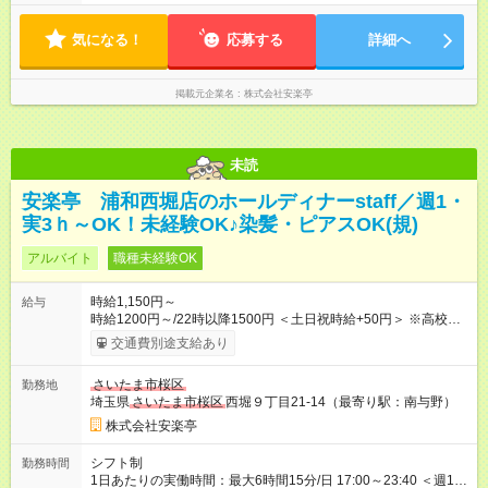
定に合わせやすいシフト制！ ※ディナータイムの勤務希望も相
談可能◎
気になる！
応募する
詳細へ
掲載元企業名
株式会社安楽亭
未読
安楽亭 浦和西堀店のホールディナーstaff／週1・
実3ｈ～OK！未経験OK♪染髪・ピアスOK(規)
アルバイト
職種未経験OK
時給1,150円～
給与
時給1200円～/22時以降1500円 ＜土日祝時給+50円＞ ※高校生
時給1150円 【試用期間】試用期間あり 試用期間の長さ：12ヶ
交通費別途支給あり
月 雇用形態、給与は本採用時と同じです。 ※最大12ヶ月の間
で、合計30時間の試用期間（研修期間）があります。
さいたま市桜区
勤務地
埼玉県
さいたま市桜区
西堀９丁目21-14（最寄り駅：南与野）
株式会社安楽亭
シフト制
勤務時間
1日あたりの実働時間：最大6時間15分/日 17:00～23:40 ＜週1日