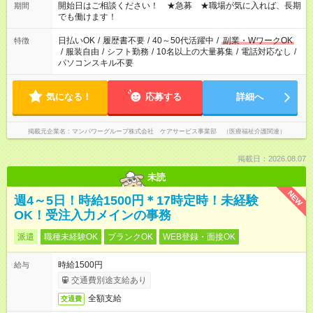
ん ※法令に基づき、週20時間以上勤務は社会保険への加入対象
開始日はご相談ください！ ★急募 ★職場が気に入れば、長期
期間
となります ※労働者派遣法（日雇い派遣の原則禁止）により、
でも働けます！
短時間・短期間の就業はご案内が難しい場合があります
日払いOK
/
履歴書不要
/
40～50代活躍中
/
副業・WワークOK
特徴
/
服装自由
/
シフト勤務
/
10名以上の大量募集
/
電話対応なし
/
パソコンスキル不要
気になる！
応募する
詳細へ
掲載元企業名
マンパワーグループ株式会社 ケアサービス事業部 （医療福祉介護関連）
掲載日：2026.08.07
未読
NEW
週4～5日！時給1500円＊17時定時！未経験
OK！受注入力メインの事務
派遣
職種未経験OK
ブランクOK
WEB登録・面接OK
時給1500円
給与
交通費別途支給あり
全額支給
交通費