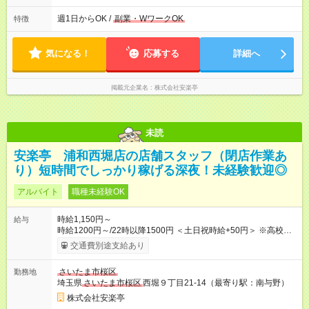
～/短時間OK！＞ ※18歳未満・高校生は21:30までの勤務 ・シフ
トは自己申告制だから私生活優先でOK◎ ・週1日もあれば週5日
週1日からOK /
副業・WワークOK
特徴
でがっつり勤務もOK！ 「Ｗワークで収入増やしたい」 「副業と
して短時間」など希望に合わせて働けます！
気になる！
応募する
詳細へ
掲載元企業名
株式会社安楽亭
未読
安楽亭 浦和西堀店の店舗スタッフ（閉店作業あ
り）短時間でしっかり稼げる深夜！未経験歓迎◎
アルバイト
職種未経験OK
時給1,150円～
給与
時給1200円～/22時以降1500円 ＜土日祝時給+50円＞ ※高校生
時給1150円 【試用期間】試用期間あり 試用期間の長さ：12ヶ
交通費別途支給あり
月 雇用形態、給与は本採用時と同じです。 ※最大12ヶ月の間
で、合計30時間の試用期間（研修期間）があります。
さいたま市桜区
勤務地
埼玉県
さいたま市桜区
西堀９丁目21-14（最寄り駅：南与野）
株式会社安楽亭