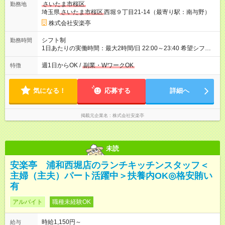
さいたま市桜区
勤務地
埼玉県
さいたま市桜区
西堀９丁目21-14（最寄り駅：南与野）
株式会社安楽亭
シフト制
勤務時間
1日あたりの実働時間：最大2時間/日 22:00～23:40 希望シフト
制！ 週1日～・1日3時間～OK！ ※18歳未満・高校生は21:30ま
での勤務 ＊短時間OK！学業と両立◎ ＊週4日以上のしっかり勤
週1日からOK /
副業・WワークOK
特徴
務も大歓迎！ ＊週末だけのシフトもOK！ ※テスト期間や長期休
暇の予定に合わせてのシフト相談も可能！
気になる！
応募する
詳細へ
掲載元企業名
株式会社安楽亭
未読
安楽亭 浦和西堀店のランチキッチンスタッフ＜
主婦（主夫）パート活躍中＞扶養内OK◎格安賄い
有
アルバイト
職種未経験OK
時給1,150円～
給与