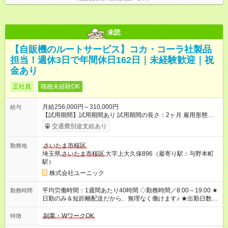
未読
【自販機のルートサービス】コカ・コーラ社製品
担当！週休3日で年間休日162日｜未経験歓迎｜祝
金あり
正社員
職種未経験OK
月給256,000円～310,000円
給与
【試用期間】試用期間あり 試用期間の長さ：2ヶ月 雇用形態、
給与は本採用時と同じです。 【賞与】 年2回（6月・12月）
交通費別途支給あり
【昇給】 年1回（1月） 【手当】 ■入社祝い金制度10万円 ■準中
型・中型免許取得費用負担（規定あり） ■時間外手当 ■扶養家族
さいたま市桜区
勤務地
手当 ┗配偶者5,000円／子ども1人あたり5,000円 ※毎月支給 ■子
埼玉県
さいたま市桜区
大字上大久保896（最寄り駅：与野本町
ども手当 ┗子ども1人につき1万円（第二子まで）※毎月支給 ■役
駅）
職手当 ■職能手当 ■経験者優遇一時金手当50万円支給！（社内規
定あり）
株式会社ユーニック
平均労働時間：1週間あたり40時間 ◇勤務時間／8:00～19:00 ★
勤務時間
日勤のみ＆短距離配送だから、無理なく働けます♪ ★出勤日数を
絞っている分、1日1日を充実させて効率よく働ける環境です！
平均労働時間：1週間あたり40時間 ◇勤務時間／8:00～19:00 ★
副業・WワークOK
特徴
日勤のみ＆短距離配送だから、無理なく働けます♪ ★出勤日数を