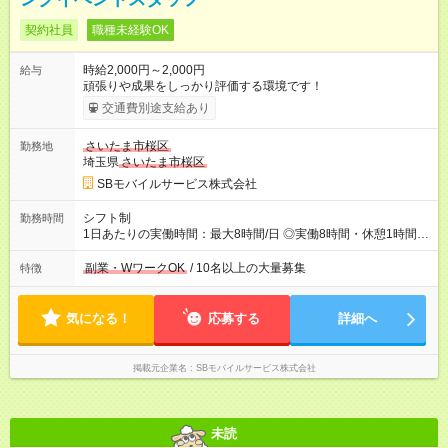
契約社員
職種未経験OK
時給2,000円～2,000円
給与
頑張りや成果をしっかり評価する環境です！
交通費別途支給あり
さいたま市桜区
勤務地
埼玉県
さいたま市桜区
SBモバイルサービス株式会社
シフト制
勤務時間
1日あたりの実働時間：最大8時間/日 ◎実働8時間・休憩1時間 ◎
残業は月平均5時間程度です
副業・WワークOK
/ 10名以上の大量募集
特徴
気になる！
応募する
詳細へ
掲載元企業名
SBモバイルサービス株式会社
未読