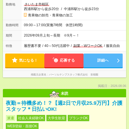
さいたま市桜区
勤務地
西浦和駅から徒歩20分
/
中浦和駅から徒歩23分
青果物の卸売・青果物の加工
09:00～17:00(実働7時間 休憩1時間)
勤務時間
2026年09月上旬～長期 ※9月～！
期間
履歴書不要
/
40～50代活躍中
/
副業・WワークOK
/
服装自由
特徴
気になる！
応募する
詳細へ
掲載元企業名
パーソルテンプスタッフ株式会社 首都圏
掲載日：2026.08.06
未読
夜勤＝待機多め！？【週2日で月収25.9万円】介護
スタッフ＊日払いOK!
派遣
社会人未経験OK
大学生歓迎
ブランクOK
WEB登録・面接OK