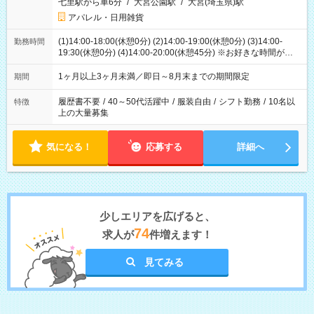
七里駅から車6分
/
大宮公園駅
/
大宮(埼玉県)駅
アパレル・日用雑貨
(1)14:00-18:00(休憩0分) (2)14:00-19:00(休憩0分) (3)14:00-
勤務時間
19:30(休憩0分) (4)14:00-20:00(休憩45分) ※お好きな時間が選べ
ます
1ヶ月以上3ヶ月未満／即日～8月末までの期間限定
期間
履歴書不要
/
40～50代活躍中
/
服装自由
/
シフト勤務
/
10名以
特徴
上の大量募集
気になる！
応募する
詳細へ
少しエリアを広げると、
74
求人が
件増えます！
見てみる