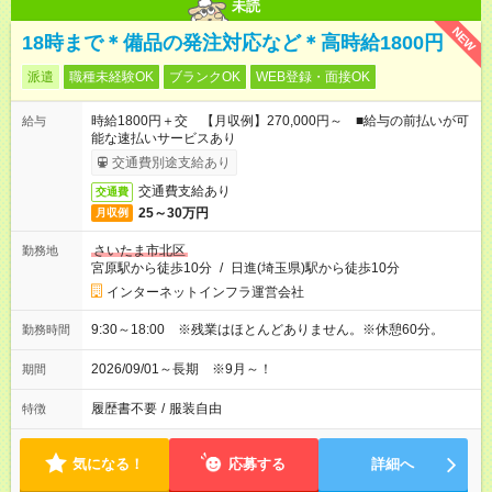
未読
NEW
18時まで＊備品の発注対応など＊高時給1800円
派遣
職種未経験OK
ブランクOK
WEB登録・面接OK
時給1800円＋交 【月収例】270,000円～ ■給与の前払いが可
給与
能な速払いサービスあり
交通費別途支給あり
交通費支給あり
交通費
25～30万円
月収例
さいたま市北区
勤務地
宮原駅から徒歩10分
/
日進(埼玉県)駅から徒歩10分
インターネットインフラ運営会社
9:30～18:00 ※残業はほとんどありません。※休憩60分。
勤務時間
2026/09/01～長期 ※9月～！
期間
履歴書不要
/
服装自由
特徴
気になる！
応募する
詳細へ