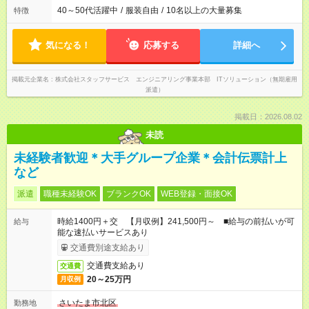
40～50代活躍中
/
服装自由
/
10名以上の大量募集
特徴
気になる！
応募する
詳細へ
掲載元企業名
株式会社スタッフサービス エンジニアリング事業本部 ITソリューション（無期雇用
派遣）
掲載日：2026.08.02
未読
未経験者歓迎＊大手グループ企業＊会計伝票計上
など
派遣
職種未経験OK
ブランクOK
WEB登録・面接OK
時給1400円＋交 【月収例】241,500円～ ■給与の前払いが可
給与
能な速払いサービスあり
交通費別途支給あり
交通費支給あり
交通費
20～25万円
月収例
さいたま市北区
勤務地