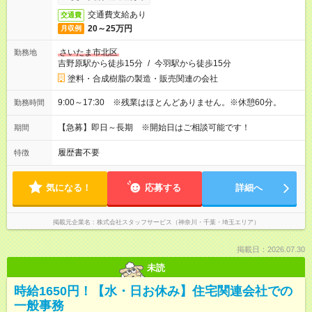
交通費支給あり
交通費
20～25万円
月収例
さいたま市北区
勤務地
吉野原駅から徒歩15分
/
今羽駅から徒歩15分
塗料・合成樹脂の製造・販売関連の会社
9:00～17:30 ※残業はほとんどありません。※休憩60分。
勤務時間
【急募】即日～長期 ※開始日はご相談可能です！
期間
履歴書不要
特徴
気になる！
応募する
詳細へ
掲載元企業名
株式会社スタッフサービス（神奈川・千葉・埼玉エリア）
掲載日：2026.07.30
未読
時給1650円！【水・日お休み】住宅関連会社での
一般事務