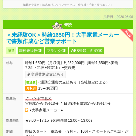
掲載元企業名
株式会社スタッフサービス（神奈川・千葉・埼玉エリア）
掲載日：2026.08.06
未読
NEW
＜未経験OK＞時給1650円！大手家電メーカー
で書類作成など営業サポート
派遣
職種未経験OK
ブランクOK
WEB登録・面接OK
時給1,650円【月収例】約252,000円（時給1,650円×実働
給与
7.25h×21日+残業1h）+交通費
交通費別途支給あり
○通勤交通費の支給あり（当社規定による）
交通費
25～30万円
月収例
さいたま市北区
勤務地
宮原駅から徒歩13分
/
日進(埼玉県)駅から徒歩14分
●大手家電メーカー●
★9:00～17:15（休憩時間 12:00～13:00）
勤務時間
即日スタート ※急募 ○9月～、10月～スタートもご相談くだ
期間