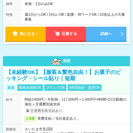
単発・1日のみOK
期間
週1日からOK / 日払いOK / 副業・WワークOK / 10名以上の大量
特徴
募集
気になる！
応募する
詳細へ
未読
【未経験OK】【服装＆髪色自由！】お菓子のピ
ッキング・シール貼り｜短期
派遣
職種未経験OK
ブランクOK
WEB登録・面接OK
時給1400円／月収例：117,600円＝1,400円×4時間×21日勤務の
給与
場合＋交通費別途支給
交通費別途支給あり
実費支給／当社規定あり。
交通費
さいたま市見沼区
勤務地