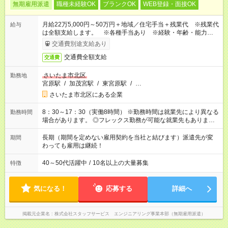
無期雇用派遣
職種未経験OK
ブランクOK
WEB登録・面接OK
月給22万5,000円～50万円＋地域／住宅手当＋残業代 ※残業代
給与
は全額支給します。 ※各種手当あり ※経験・年齢・能力等を
考慮して加給・優遇します。
交通費別途支給あり
交通費全額支給
交通費
さいたま市北区
勤務地
宮原駅
/
加茂宮駅
/
東宮原駅
/
…
さいたま市北区にある企業
8：30～17：30（実働8時間） ※勤務時間は就業先により異なる
勤務時間
場合があります。 ◎フレックス勤務が可能な就業先もありま
す。 ◎今よりもさらに働きやすい環境をつくるべく、 働き方
改革に全社をあげて取り組んでいます。
長期（期間を定めない雇用契約を当社と結びます）派遣先が変
期間
わっても雇用は継続！
40～50代活躍中
/
10名以上の大量募集
特徴
気になる！
応募する
詳細へ
掲載元企業名
株式会社スタッフサービス エンジニアリング事業本部（無期雇用派遣）