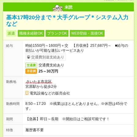
未読
基本17時20分まで＊大手グループ＊システム入力
など
派遣
職種未経験OK
ブランクOK
WEB登録・面接OK
時給1550円～1600円＋交 【月収例】257,687円～ ■給与の
給与
前払いが可能な速払いサービスあり
交通費別途支給あり
交通費支給あり
交通費
25～30万円
月収例
さいたま市北区
勤務地
宮原駅から徒歩2分
電気設備などの販売会社
8:50～17:20 ※残業はほとんどありません。※休憩は45分で
勤務時間
す。
【急募】即日～長期 ※開始日はご相談可能です！
期間
履歴書不要
特徴