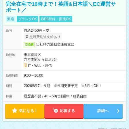
完全在宅で16時まで！英語&日本語＼EC運営サ
ポート／
派遣
ブランクOK
WEB登録・面接OK
時給2450円＋交
給与
交通費別途支給あり
出社時の通勤交通費支給
交通費
東京都港区
勤務地
六本木駅から徒歩3分
IT・Web・通信
9:00～16:00
勤務時間
2026/8/17～長期 ※長期更新予定 ※8月～OK！
期間
履歴書不要
/
40～50代活躍中
/
服装自由
特徴
気になる！
応募する
詳細へ