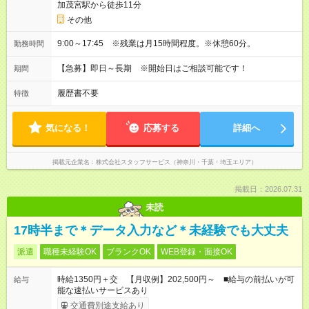
加茂宮駅から徒歩11分
その他
9:00～17:45 ※残業は月15時間程度。※休憩60分。
勤務時間
【急募】即日～長期 ※開始日はご相談可能です！
期間
履歴書不要
特徴
気になる！
応募する
詳細へ
掲載元企業名
株式会社スタッフサービス（神奈川・千葉・埼玉エリア）
掲載日：2026.07.31
未読
17時半まで＊データ入力など＊未経験でも大丈夫
派遣
職種未経験OK
ブランクOK
WEB登録・面接OK
時給1350円＋交 【月収例】202,500円～ ■給与の前払いが可
給与
能な速払いサービスあり
交通費別途支給あり