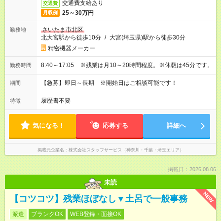
交通費支給あり
交通費
25～30万円
月収例
さいたま市北区
勤務地
北大宮駅から徒歩10分
/
大宮(埼玉県)駅から徒歩30分
精密機器メーカー
8:40～17:05 ※残業は月10～20時間程度。※休憩は45分です。
勤務時間
【急募】即日～長期 ※開始日はご相談可能です！
期間
履歴書不要
特徴
気になる！
応募する
詳細へ
掲載元企業名
株式会社スタッフサービス（神奈川・千葉・埼玉エリア）
掲載日：2026.08.06
未読
NEW
【コツコツ】残業ほぼなし▼土呂で一般事務
派遣
ブランクOK
WEB登録・面接OK