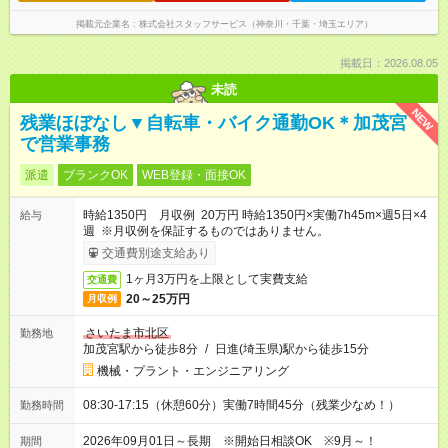
掲載元企業名
株式会社スタッフサービス（神奈川・千葉・埼玉エリア）
掲載日：2026.08.05
未読
NEW
残業ほぼなし▼自転車・バイク通勤OK＊加茂宮
で営業事務
派遣
ブランクOK
WEB登録・面接OK
時給1350円 月収例 20万円 時給1350円×実働7h45m×週5日×4
給与
週 ※月収例を保証するものではありません。
交通費別途支給あり
1ヶ月3万円を上限として実費支給
交通費
20～25万円
月収例
さいたま市北区
勤務地
加茂宮駅から徒歩8分
/
日進(埼玉県)駅から徒歩15分
機械・プラント・エンジニアリング
08:30-17:15（休憩60分）実働7時間45分（残業少なめ！）
勤務時間
2026年09月01日～長期 ※開始日相談OK ※9月～！
期間