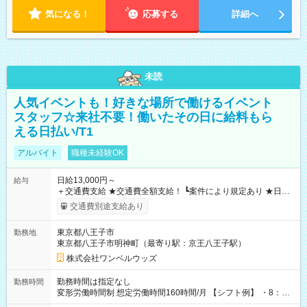
気になる！
応募する
詳細へ
未読
人気イベントも！好きな場所で働けるイベント
スタッフ☆来社不要！働いたその日に給料もら
える日払い/T1
アルバイト
職種未経験OK
日給13,000円～
給与
＋交通費支給 ★交通費全額支給！ ┗案件により規定あり ★日払
いOK！（規定あり） ┗働いたその日に現金GET♪ お仕事後はコ
交通費別途支給あり
ンビニATMから 日払い分を引き落とせます！ 【試用期間】試
用期間なし
東京都八王子市
勤務地
東京都八王子市明神町（最寄り駅：京王八王子駅）
株式会社ワンベルウッズ
勤務時間は指定なし
勤務時間
変形労働時間制 想定労働時間160時間/月 【シフト例】 ・8：00
～21：00