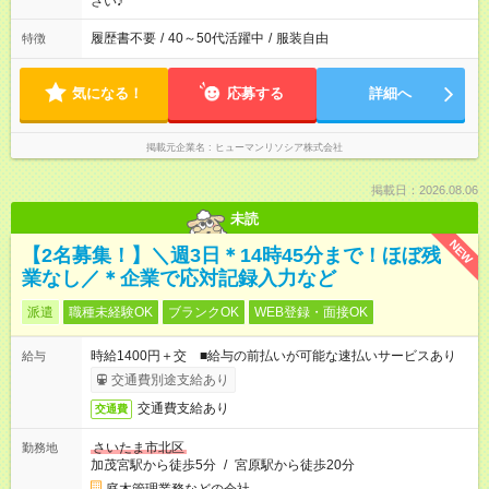
さい♪
履歴書不要
/
40～50代活躍中
/
服装自由
特徴
気になる！
応募する
詳細へ
掲載元企業名
ヒューマンリソシア株式会社
掲載日：2026.08.06
未読
NEW
【2名募集！】＼週3日＊14時45分まで！ほぼ残
業なし／＊企業で応対記録入力など
派遣
職種未経験OK
ブランクOK
WEB登録・面接OK
時給1400円＋交 ■給与の前払いが可能な速払いサービスあり
給与
交通費別途支給あり
交通費支給あり
交通費
さいたま市北区
勤務地
加茂宮駅から徒歩5分
/
宮原駅から徒歩20分