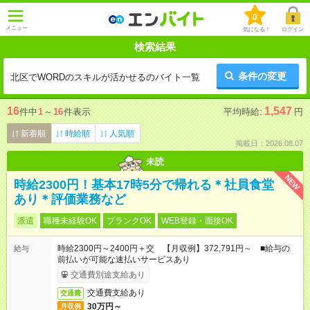
0
メニュー
気になる！
ログイン
検索結果
条件の変更
北区でWORDのスキルが活かせるのバイト一覧
16
1,547
件中
1
～
16
件表示
平均時給:
円
新着順
時給順
人気順
掲載日：2026.08.07
未読
NEW
時給2300円！基本17時5分で帰れる＊社員食堂
あり＊評価業務など
派遣
職種未経験OK
ブランクOK
WEB登録・面接OK
時給2300円～2400円＋交 【月収例】372,791円～ ■給与の
給与
前払いが可能な速払いサービスあり
交通費別途支給あり
交通費支給あり
交通費
30万円～
月収例