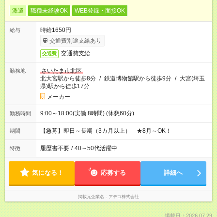
派遣
職種未経験OK
WEB登録・面接OK
時給1650円
給与
交通費別途支給あり
交通費支給
交通費
さいたま市北区
勤務地
北大宮駅から徒歩8分
/
鉄道博物館駅から徒歩9分
/
大宮(埼玉
県)駅から徒歩17分
メーカー
9:00～18:00(実働:8時間) (休憩60分)
勤務時間
【急募】即日～長期（3カ月以上） ★8月～OK！
期間
履歴書不要
/
40～50代活躍中
特徴
気になる！
応募する
詳細へ
掲載元企業名
アデコ株式会社
掲載日：2026.07.29