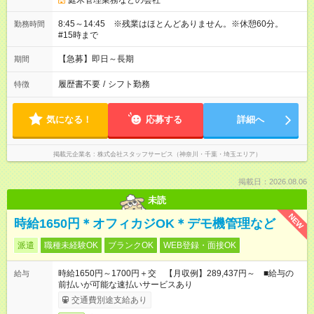
庭木管理業務などの会社
8:45～14:45 ※残業はほとんどありません。※休憩60分。
勤務時間
#15時まで
【急募】即日～長期
期間
履歴書不要
/
シフト勤務
特徴
気になる！
応募する
詳細へ
掲載元企業名
株式会社スタッフサービス（神奈川・千葉・埼玉エリア）
掲載日：2026.08.06
未読
NEW
時給1650円＊オフィカジOK＊デモ機管理など
派遣
職種未経験OK
ブランクOK
WEB登録・面接OK
時給1650円～1700円＋交 【月収例】289,437円～ ■給与の
給与
前払いが可能な速払いサービスあり
交通費別途支給あり