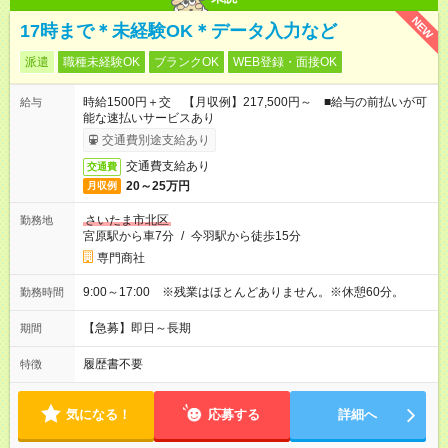
NEW
17時まで＊未経験OK＊データ入力など
派遣
職種未経験OK
ブランクOK
WEB登録・面接OK
時給1500円＋交 【月収例】217,500円～ ■給与の前払いが可
給与
能な速払いサービスあり
交通費別途支給あり
交通費支給あり
交通費
20～25万円
月収例
さいたま市北区
勤務地
宮原駅から車7分
/
今羽駅から徒歩15分
専門商社
9:00～17:00 ※残業はほとんどありません。※休憩60分。
勤務時間
【急募】即日～長期
期間
履歴書不要
特徴
気になる！
応募する
詳細へ