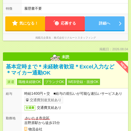
履歴書不要
特徴
気になる！
応募する
詳細へ
掲載元企業名
株式会社リクルートスタッフィング
掲載日：2026.08.04
未読
NEW
基本定時まで＊未経験者歓迎＊Excel入力など
＊マイカー通勤OK
派遣
職種未経験OK
ブランクOK
WEB登録・面接OK
時給1400円＋交 ■給与の前払いが可能な速払いサービスあり
給与
交通費別途支給あり
交通費支給あり
交通費
さいたま市北区
勤務地
吉野原駅から徒歩15分
物流会社