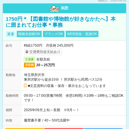
掲載日：2026.08.03
未読
1750円＊【図書館や博物館が好きなかたへ】本
に囲まれてお仕事＊事務
派遣
職種未経験OK
ブランクOK
WEB登録・面接OK
時給1750円 月収例 245,000円
給与
交通費別途支給あり
全額支給
交通費
20～25万円
月収例
埼玉県所沢市
勤務地
東所沢駅から徒歩10分
/
所沢駅から民間バス12分
■文芸資料の収集・保存・展示をおこなっています
09:00～17:00(実働7時間 休憩1時間) ※10時～18時もご相談OK
勤務時間
です！
2026年09月上旬～長期 ※9月～！
期間
履歴書不要
/
40～50代活躍中
特徴