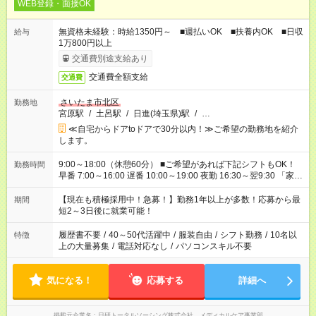
WEB登録・面接OK
無資格未経験：時給1350円～ ■週払いOK ■扶養内OK ■日収
給与
1万800円以上
交通費別途支給あり
交通費全額支給
交通費
さいたま市北区
勤務地
宮原駅
/
土呂駅
/
日進(埼玉県)駅
/
…
≪自宅からドアtoドアで30分以内！≫ご希望の勤務地を紹介
します。
9:00～18:00（休憩60分） ■ご希望があれば下記シフトもOK！
勤務時間
早番 7:00～16:00 遅番 10:00～19:00 夜勤 16:30～翌9:30 「家族
と休みを合わせたい」 「余裕を持って夕飯の準備がしたい」
「できれば残業はしたくない」 など、ご希望を教えてください
【現在も積極採用中！急募！】勤務1年以上が多数！応募から最
期間
ね。 ※Wワーク希望の方へ 今ご覧のお仕事で希望する勤務時間
短2～3日後に就業可能！
と、もう1つのお仕事の勤務時間。 合計で週40時間を超える場
合は応募できません。
履歴書不要
/
40～50代活躍中
/
服装自由
/
シフト勤務
/
10名以
特徴
上の大量募集
/
電話対応なし
/
パソコンスキル不要
気になる！
応募する
詳細へ
掲載元企業名
日研トータルソーシング株式会社 メディカルケア事業部