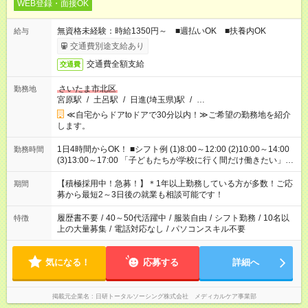
WEB登録・面接OK
無資格未経験：時給1350円～ ■週払いOK ■扶養内OK
給与
交通費別途支給あり
交通費全額支給
交通費
さいたま市北区
勤務地
宮原駅
/
土呂駅
/
日進(埼玉県)駅
/
…
≪自宅からドアtoドアで30分以内！≫ご希望の勤務地を紹介
します。
1日4時間からOK！ ■シフト例 (1)8:00～12:00 (2)10:00～14:00
勤務時間
(3)13:00～17:00 「子どもたちが学校に行く間だけ働きたい」
「余裕を持って夕飯の準備がしたい」 「午前中は働いて、午後
はプライベートの時間にしたい」 など、ご希望を教えてくださ
【積極採用中！急募！】＊1年以上勤務している方が多数！ご応
期間
いね。 ※Wワーク希望の方へ 今ご覧のお仕事で希望する勤務時
募から最短2～3日後の就業も相談可能です！
間と、もう1つのお仕事の勤務時間。 合計で週40時間を超える
場合は応募できません。
履歴書不要
/
40～50代活躍中
/
服装自由
/
シフト勤務
/
10名以
特徴
上の大量募集
/
電話対応なし
/
パソコンスキル不要
気になる！
応募する
詳細へ
掲載元企業名
日研トータルソーシング株式会社 メディカルケア事業部