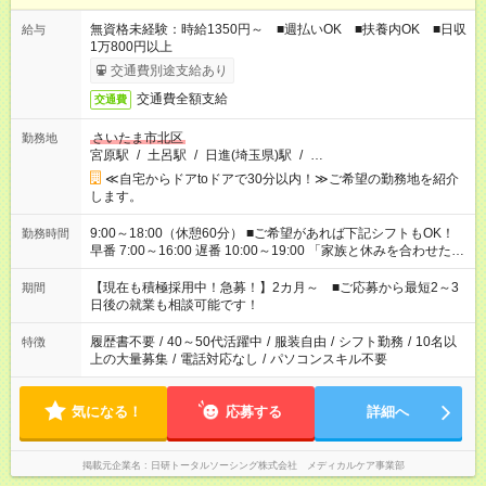
無資格未経験：時給1350円～ ■週払いOK ■扶養内OK ■日収
給与
1万800円以上
交通費別途支給あり
交通費全額支給
交通費
さいたま市北区
勤務地
宮原駅
/
土呂駅
/
日進(埼玉県)駅
/
…
≪自宅からドアtoドアで30分以内！≫ご希望の勤務地を紹介
します。
9:00～18:00（休憩60分） ■ご希望があれば下記シフトもOK！
勤務時間
早番 7:00～16:00 遅番 10:00～19:00 「家族と休みを合わせた
い」 「余裕を持って夕飯の準備がしたい」 「できれば残業はし
たくない」 など、ご希望を教えてくださいね。 ※Wワーク希望
【現在も積極採用中！急募！】2カ月～ ■ご応募から最短2～3
期間
の方へ 今ご覧のお仕事で希望する勤務時間と、もう1つのお仕事
日後の就業も相談可能です！
の勤務時間。 合計で週40時間を超える場合は応募できません。
履歴書不要
/
40～50代活躍中
/
服装自由
/
シフト勤務
/
10名以
特徴
上の大量募集
/
電話対応なし
/
パソコンスキル不要
気になる！
応募する
詳細へ
掲載元企業名
日研トータルソーシング株式会社 メディカルケア事業部