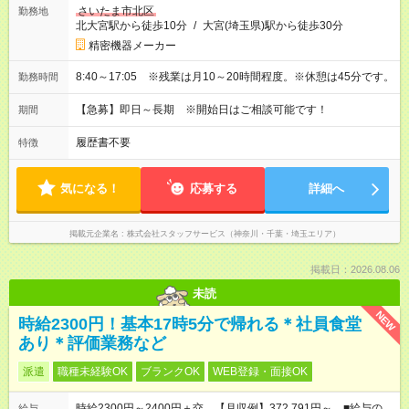
さいたま市北区
勤務地
北大宮駅から徒歩10分
/
大宮(埼玉県)駅から徒歩30分
精密機器メーカー
8:40～17:05 ※残業は月10～20時間程度。※休憩は45分です。
勤務時間
【急募】即日～長期 ※開始日はご相談可能です！
期間
履歴書不要
特徴
気になる！
応募する
詳細へ
掲載元企業名
株式会社スタッフサービス（神奈川・千葉・埼玉エリア）
掲載日：2026.08.06
未読
NEW
時給2300円！基本17時5分で帰れる＊社員食堂
あり＊評価業務など
派遣
職種未経験OK
ブランクOK
WEB登録・面接OK
時給2300円～2400円＋交 【月収例】372,791円～ ■給与の
給与