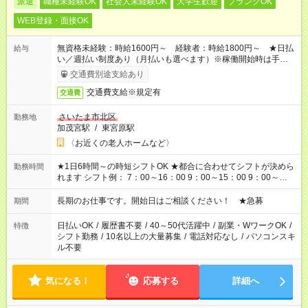
派遣
職種未経験OK
社会人未経験OK
大学生歓迎
ブランクOK
WEB登録・面接OK
無資格未経験：時給1600円～ 経験者：時給1800円～ ★日払
給与
い／週払い制度あり（月払いも選べます）※稼働開始時は手続き
完了次第のお支払いとなります。
交通費別途支給あり
交通費支給※規定有
交通費
さいたま市北区
勤務地
加茂宮駅
/
東宮原駅
〈お近くの老人ホームなど〉
★1日6時間～の時短シフトOK ★都合に合わせてシフトが決めら
勤務時間
れます シフト例： 7：00～16：00 9：00～15：00 9：00～
18：00 11：00～20：00 など ※Wワークの場合、他のお仕事と
合わせ週40時間超の就業はご案内できません ※法令に基づき、
長期のお仕事です。開始日はご相談ください！ ★急募
期間
週20時間以上勤務は社会保険への加入対象となります ※労働者
派遣法（日雇い派遣の原則禁止）により、短時間・短期間の就
日払いOK
/
履歴書不要
/
40～50代活躍中
/
副業・WワークOK
/
特徴
業はご案内が難しい場合があります
シフト勤務
/
10名以上の大量募集
/
電話対応なし
/
パソコンスキ
ル不要
気になる！
応募する
詳細へ