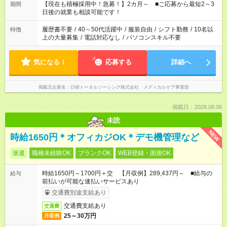
たくない」 など、ご希望を教えてくださいね。 ※Wワーク希望
【現在も積極採用中！急募！】2カ月～ ■ご応募から最短2～3
期間
の方へ 今ご覧のお仕事で希望する勤務時間と、もう1つのお仕事
日後の就業も相談可能です！
の勤務時間。 合計で週40時間を超える場合は応募できません。
履歴書不要
/
40～50代活躍中
/
服装自由
/
シフト勤務
/
10名以
特徴
上の大量募集
/
電話対応なし
/
パソコンスキル不要
気になる！
応募する
詳細へ
掲載元企業名
日研トータルソーシング株式会社 メディカルケア事業部
掲載日：2026.08.06
未読
NEW
時給1650円＊オフィカジOK＊デモ機管理など
派遣
職種未経験OK
ブランクOK
WEB登録・面接OK
時給1650円～1700円＋交 【月収例】289,437円～ ■給与の
給与
前払いが可能な速払いサービスあり
交通費別途支給あり
交通費支給あり
交通費
25～30万円
月収例