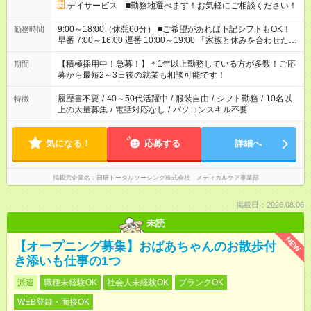
デイサービス ■勤務地選べます！お気軽にご相談ください！
9:00～18:00（休憩60分） ■ご希望があれば下記シフトもOK！
勤務時間
早番 7:00～16:00 遅番 10:00～19:00 「家族と休みを合わせた
い」 「余裕を持って夕飯の準備がしたい」 「できれば残業はし
たくない」 など、ご希望を教えてくださいね。 ※Wワーク希望
【積極採用中！急募！】＊1年以上勤務している方が多数！ご応
期間
の方へ 今ご覧のお仕事で希望する勤務時間と、もう1つのお仕事
募から最短2～3日後の就業も相談可能です！
の勤務時間。 合計で週40時間を超える場合は応募できません。
履歴書不要
/
40～50代活躍中
/
服装自由
/
シフト勤務
/
10名以
特徴
上の大量募集
/
電話対応なし
/
パソコンスキル不要
気になる！
応募する
詳細へ
掲載元企業名
日研トータルソーシング株式会社 メディカルケア事業部
掲載日：2026.08.06
未読
NEW
【オープニング募集】おばあちゃんのお散歩付
き添いも仕事の1つ
派遣
職種未経験OK
社会人未経験OK
ブランクOK
WEB登録・面接OK