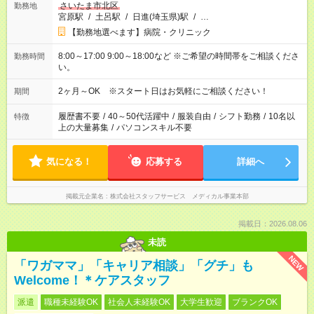
さいたま市北区
勤務地
宮原駅
/
土呂駅
/
日進(埼玉県)駅
/
…
【勤務地選べます】病院・クリニック
8:00～17:00 9:00～18:00など ※ご希望の時間帯をご相談くださ
勤務時間
い。
2ヶ月～OK ※スタート日はお気軽にご相談ください！
期間
履歴書不要
/
40～50代活躍中
/
服装自由
/
シフト勤務
/
10名以
特徴
上の大量募集
/
パソコンスキル不要
気になる！
応募する
詳細へ
掲載元企業名
株式会社スタッフサービス メディカル事業本部
掲載日：2026.08.06
未読
NEW
「ワガママ」「キャリア相談」「グチ」も
Welcome！＊ケアスタッフ
派遣
職種未経験OK
社会人未経験OK
大学生歓迎
ブランクOK