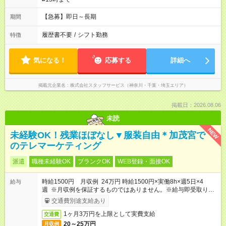
【急募】即日～長期
期間
履歴書不要
/
シフト勤務
特徴
気になる！
応募する
詳細へ
掲載元企業名
株式会社スタッフサービス（神奈川・千葉・埼玉エリア）
掲載日：2026.08.06
未読
NEW
未経験OK！残業ほぼなし▼服装自由＊加茂宮で
のテレマーケティング
派遣
職種未経験OK
ブランクOK
WEB登録・面接OK
時給1500円 月収例 24万円 時給1500円×実働8h×週5日×4
給与
週 ※月収例を保証するものではありません。※給与即受取りサ
ービス利用可（利用条件有）
交通費別途支給あり
1ヶ月3万円を上限として実費支給
交通費
20～25万円
月収例