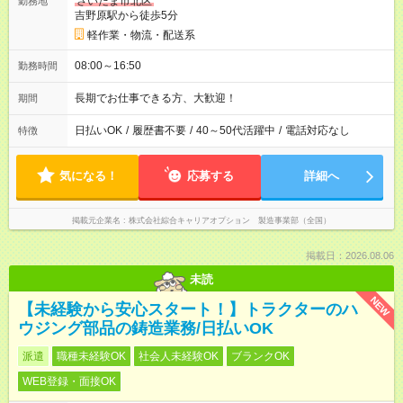
さいたま市北区
勤務地
吉野原駅から徒歩5分
軽作業・物流・配送系
08:00～16:50
勤務時間
長期でお仕事できる方、大歓迎！
期間
日払いOK
/
履歴書不要
/
40～50代活躍中
/
電話対応なし
特徴
気になる！
応募する
詳細へ
掲載元企業名
株式会社綜合キャリアオプション 製造事業部（全国）
掲載日：2026.08.06
未読
NEW
【未経験から安心スタート！】トラクターのハ
ウジング部品の鋳造業務/日払いOK
派遣
職種未経験OK
社会人未経験OK
ブランクOK
WEB登録・面接OK