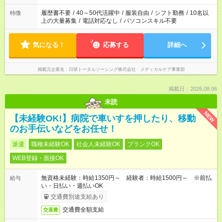
間と、もう1つのお仕事の勤務時間。 合計で週40時間を超える
場合は応募できません。
履歴書不要
/
40～50代活躍中
/
服装自由
/
シフト勤務
/
10名以
特徴
上の大量募集
/
電話対応なし
/
パソコンスキル不要
気になる！
応募する
詳細へ
掲載元企業名
日研トータルソーシング株式会社 メディカルケア事業部
掲載日：2026.08.06
未読
NEW
【未経験OK!】病院で車いすを押したり、移動
のお手伝いなどをお任せ！
派遣
職種未経験OK
社会人未経験OK
ブランクOK
WEB登録・面接OK
無資格未経験：時給1350円～ 経験者：時給1500円～ ※前払
給与
い・日払い・週払いOK
交通費別途支給あり
交通費全額支給
交通費