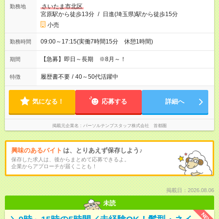
さいたま市北区
勤務地
宮原駅から徒歩13分
/
日進(埼玉県)駅から徒歩15分
小売
09:00～17:15(実働7時間15分 休憩1時間)
勤務時間
【急募】即日～長期 ※8月～！
期間
履歴書不要
/
40～50代活躍中
特徴
気になる！
応募する
詳細へ
掲載元企業名
パーソルテンプスタッフ株式会社 首都圏
興味のあるバイト
は、とりあえず保存しよう♪
保存した求人は、後からまとめて応募できるよ。
企業からアプローチが届くことも！
掲載日：2026.08.06
未読
NEW