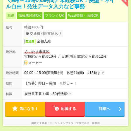
＼9時～15時の5時間／未経験OK！髪型・ネイ
ル自由！発注データ入力など事務
派遣
職種未経験OK
ブランクOK
WEB登録・面接OK
時給1360円
給与
交通費別途支給あり
全額支給
交通費
さいたま市北区
勤務地
宮原駅から徒歩10分
/
日進(埼玉県)駅から徒歩12分
メーカー
09:00～15:00(実働5時間 休憩1時間) #15時まで
勤務時間
【急募】即日～長期 ※即日～！
期間
履歴書不要
/
40～50代活躍中
特徴
気になる！
応募する
詳細へ
掲載元企業名
パーソルテンプスタッフ株式会社 首都圏