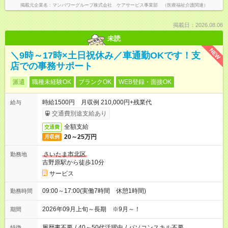
掲載元企業名
マンパワーグループ株式会社 ケアサービス事業部 （医療福祉介護関連）
掲載日：2026.08.06
未読
NEW
＼9時～17時×土日祝休み／車通勤OKです！支
店での事務サポート
派遣
職種未経験OK
ブランクOK
WEB登録・面接OK
時給1500円 月収例 210,000円+残業代
給与
交通費別途支給あり
全額支給
交通費
20～25万円
月収例
さいたま市北区
勤務地
吉野原駅から徒歩10分
サービス
09:00～17:00(実働7時間 休憩1時間)
勤務時間
2026年09月上旬～長期 ※9月～！
期間
履歴書不要
/
40～50代活躍中
/
パソコンスキル不要
特徴