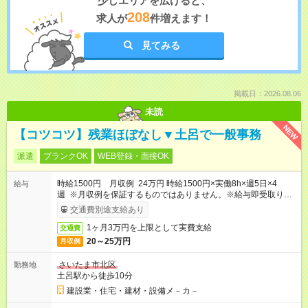
少しエリアを広げると、
208
求人が
件増えます！
見てみる
掲載日：2026.08.06
未読
NEW
【コツコツ】残業ほぼなし▼土呂で一般事務
派遣
ブランクOK
WEB登録・面接OK
時給1500円 月収例 24万円 時給1500円×実働8h×週5日×4
給与
週 ※月収例を保証するものではありません。※給与即受取りサ
ービス利用可（利用条件有）
交通費別途支給あり
1ヶ月3万円を上限として実費支給
交通費
20～25万円
月収例
さいたま市北区
勤務地
土呂駅から徒歩10分
建設業・住宅・建材・設備メ－カ－