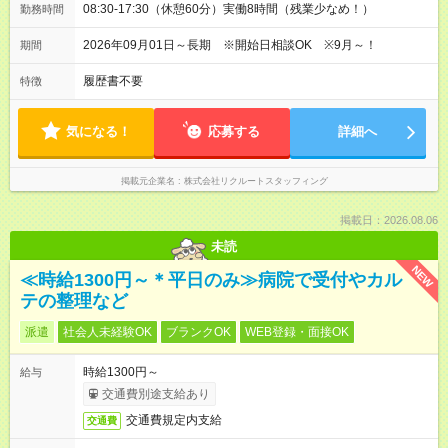
08:30-17:30（休憩60分）実働8時間（残業少なめ！）
勤務時間
2026年09月01日～長期 ※開始日相談OK ※9月～！
期間
履歴書不要
特徴
気になる！
応募する
詳細へ
掲載元企業名
株式会社リクルートスタッフィング
掲載日：2026.08.06
未読
NEW
≪時給1300円～＊平日のみ≫病院で受付やカル
テの整理など
派遣
社会人未経験OK
ブランクOK
WEB登録・面接OK
時給1300円～
給与
交通費別途支給あり
交通費規定内支給
交通費