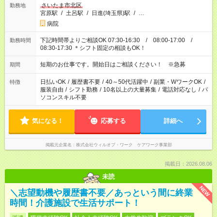
さいたま市北区
勤務地
宮原駅
/
土呂駅
/
日進(埼玉県)駅
/
…
病院
下記時間帯よりご相談OK 07:30-16:30 / 08:00-17:00 /
勤務時間
08:30-17:30 ＊シフト固定の相談もOK！
短期のお仕事です。開始日はご相談ください！ ※急募
期間
日払いOK
/
履歴書不要
/
40～50代活躍中
/
副業・WワークOK
/
特徴
服装自由
/
シフト勤務
/
10名以上の大量募集
/
電話対応なし
/
パ
ソコンスキル不要
気になる！
応募する
詳細へ
掲載元企業名
株式会社ウィルオブ・ワーク ケアワーク事業部
掲載日：2026.08.06
未読
NEW
＼志望動機や履歴書不要／あっという間に終業
時間！介護施設で生活サポート！