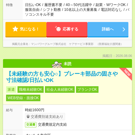
日払いOK
/
履歴書不要
/
40～50代活躍中
/
副業・WワークOK
/
特徴
服装自由
/
シフト勤務
/
10名以上の大量募集
/
電話対応なし
/
パ
ソコンスキル不要
気になる！
応募する
詳細へ
掲載元企業名
マンパワーグループ株式会社 ケアサービス事業部 （医療福祉介護関連）
掲載日：2026.08.06
未読
NEW
【未経験の方も安心○】ブレーキ部品の固さや
寸法確認/日払いOK
派遣
職種未経験OK
社会人未経験OK
ブランクOK
WEB登録・面接OK
時給1600円
給与
交通費別途支給あり
交通費規定内支給
交通費