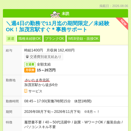
掲載日：2026.08.06
未読
NEW
＼週4日の勤務で11月迄の期間限定／未経験
OK！加茂宮駅すぐ＊事務サポート
派遣
職種未経験OK
ブランクOK
WEB登録・面接OK
時給1400円 月収例 162,400円
給与
交通費別途支給あり
全額支給
交通費
15～20万円
月収例
さいたま市北区
勤務地
加茂宮駅から徒歩6分
サービス
08:45～17:00(実働7時間15分 休憩1時間)
勤務時間
2026年08月下旬～2026年11月下旬 ※8月～！
期間
履歴書不要
/
40～50代活躍中
/
副業・WワークOK
/
服装自由
/
特徴
パソコンスキル不要