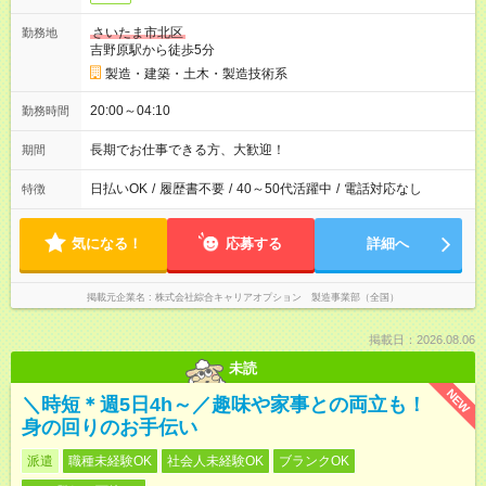
さいたま市北区
勤務地
吉野原駅から徒歩5分
製造・建築・土木・製造技術系
20:00～04:10
勤務時間
長期でお仕事できる方、大歓迎！
期間
日払いOK
/
履歴書不要
/
40～50代活躍中
/
電話対応なし
特徴
気になる！
応募する
詳細へ
掲載元企業名
株式会社綜合キャリアオプション 製造事業部（全国）
掲載日：2026.08.06
未読
NEW
＼時短＊週5日4h～／趣味や家事との両立も！
身の回りのお手伝い
派遣
職種未経験OK
社会人未経験OK
ブランクOK