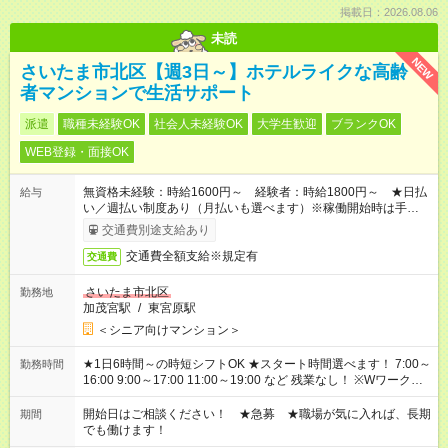
掲載日：2026.08.06
未読
NEW
さいたま市北区【週3日～】ホテルライクな高齢
者マンションで生活サポート
派遣
職種未経験OK
社会人未経験OK
大学生歓迎
ブランクOK
WEB登録・面接OK
無資格未経験：時給1600円～ 経験者：時給1800円～ ★日払
給与
い／週払い制度あり（月払いも選べます）※稼働開始時は手続き
完了次第のお支払いとなります。
交通費別途支給あり
交通費全額支給※規定有
交通費
さいたま市北区
勤務地
加茂宮駅
/
東宮原駅
＜シニア向けマンション＞
★1日6時間～の時短シフトOK ★スタート時間選べます！ 7:00～
勤務時間
16:00 9:00～17:00 11:00～19:00 など 残業なし！ ※Wワークの
場合、他のお仕事と合わせ週40時間超の就業はご案内できませ
ん ※法令に基づき、週20時間以上勤務は社会保険への加入対象
開始日はご相談ください！ ★急募 ★職場が気に入れば、長期
期間
となります ※労働者派遣法（日雇い派遣の原則禁止）により、
でも働けます！
短時間・短期間の就業はご案内が難しい場合があります