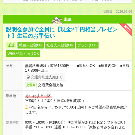
掲載日：2026.08.06
未読
NEW
説明会参加で全員に【現金2千円相当プレゼン
ト】生活のお手伝い
派遣
職種未経験OK
社会人未経験OK
ブランクOK
WEB登録・面接OK
無資格未経験：時給1350円～ ■週払いOK ■扶養内OK ■日収
給与
1万800円以上
交通費別途支給あり
交通費全額支給
交通費
さいたま市北区
勤務地
宮原駅
/
土呂駅
/
日進(埼玉県)駅
/
…
≪自宅からドアtoドアで30分以内！≫ご希望の勤務地を紹介
します。
9:00～18:00（休憩60分） ■ご希望があれば下記シフトもOK！
勤務時間
早番 7:00～16:00 遅番 10:00～19:00 「家族と休みを合わせた
い」 「余裕を持って夕飯の準備がしたい」 「できれば残業はし