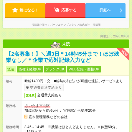
気になる！
応募する
詳細へ
掲載元企業名
パーソルテンプスタッフ株式会社 首都圏
掲載日：2026.08.06
未読
NEW
【2名募集！】＼週3日＊14時45分まで！ほぼ残
業なし／＊企業で応対記録入力など
派遣
職種未経験OK
ブランクOK
WEB登録・面接OK
時給1400円＋交 ■給与の前払いが可能な速払いサービスあり
給与
交通費別途支給あり
交通費支給あり
交通費
さいたま市北区
勤務地
加茂宮駅から徒歩5分
/
宮原駅から徒歩20分
庭木管理業務などの会社
8:45～14:45 ※残業はほとんどありません。※休憩60分。
勤務時間
#15時まで