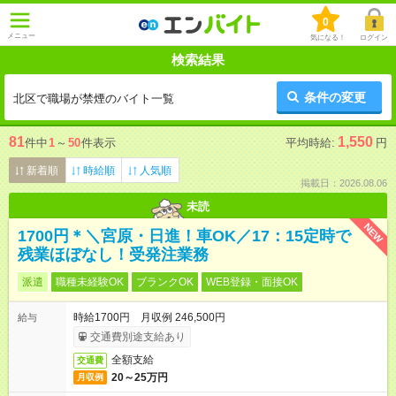
0
メニュー
気になる！
ログイン
検索結果
条件の変更
北区で職場が禁煙のバイト一覧
81
1,550
件中
1
～
50
件表示
平均時給:
円
新着順
時給順
人気順
掲載日：2026.08.06
未読
NEW
1700円＊＼宮原・日進！車OK／17：15定時で
残業ほぼなし！受発注業務
派遣
職種未経験OK
ブランクOK
WEB登録・面接OK
時給1700円 月収例 246,500円
給与
交通費別途支給あり
全額支給
交通費
20～25万円
月収例