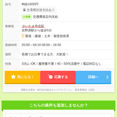
時給1600円
給与
交通費別途支給あり
交通費規定内支給
交通費
さいたま市北区
勤務地
吉野原駅から徒歩5分
製造・建築・土木・製造技術系
20:00～04:10 08:00～16:50
勤務時間
長期でお仕事できる方、大歓迎！
期間
日払いOK
/
履歴書不要
/
40～50代活躍中
/
電話対応なし
特徴
気になる！
応募する
詳細へ
掲載元企業名
株式会社綜合キャリアオプション 製造事業部（全国）
こちらの条件も追加しませんか？