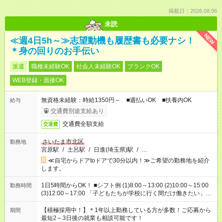
掲載日：2026.08.06
未読
NEW
≪週4日5h～≫志望動機も履歴書も必要ナシ！
＊身の回りのお手伝い
派遣
職種未経験OK
社会人未経験OK
ブランクOK
WEB登録・面接OK
無資格未経験：時給1350円～ ■週払いOK ■扶養内OK
給与
交通費別途支給あり
交通費全額支給
交通費
さいたま市北区
勤務地
宮原駅
/
土呂駅
/
日進(埼玉県)駅
/
…
≪自宅からドアtoドアで30分以内！≫ご希望の勤務地を紹介
します。
1日5時間からOK！ ■シフト例 (1)8:00～13:00 (2)10:00～15:00
勤務時間
(3)12:00～17:00 「子どもたちが学校に行く間だけ働きたい」
「余裕を持って夕飯の準備がしたい」 「午前中は働いて、午後
はプライベートの時間にしたい」 など、ご希望を教えてくださ
【積極採用中！】＊1年以上勤務している方が多数！ご応募から
期間
いね。 ※Wワーク希望の方へ 今ご覧のお仕事で希望する勤務時
最短2～3日後の就業も相談可能です！