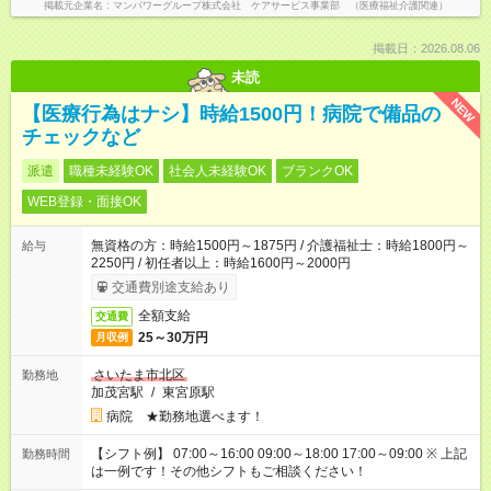
掲載元企業名
マンパワーグループ株式会社 ケアサービス事業部 （医療福祉介護関連）
掲載日：2026.08.06
未読
NEW
【医療行為はナシ】時給1500円！病院で備品の
チェックなど
派遣
職種未経験OK
社会人未経験OK
ブランクOK
WEB登録・面接OK
無資格の方：時給1500円～1875円 / 介護福祉士：時給1800円～
給与
2250円 / 初任者以上：時給1600円～2000円
交通費別途支給あり
全額支給
交通費
25～30万円
月収例
さいたま市北区
勤務地
加茂宮駅
/
東宮原駅
病院 ★勤務地選べます！
【シフト例】 07:00～16:00 09:00～18:00 17:00～09:00 ※ 上記
勤務時間
は一例です！その他シフトもご相談ください！