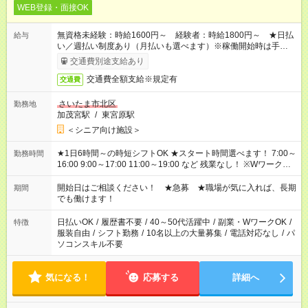
WEB登録・面接OK
無資格未経験：時給1600円～ 経験者：時給1800円～ ★日払
給与
い／週払い制度あり（月払いも選べます）※稼働開始時は手続き
完了次第のお支払いとなります。
交通費別途支給あり
交通費全額支給※規定有
交通費
さいたま市北区
勤務地
加茂宮駅
/
東宮原駅
＜シニア向け施設＞
★1日6時間～の時短シフトOK ★スタート時間選べます！ 7:00～
勤務時間
16:00 9:00～17:00 11:00～19:00 など 残業なし！ ※Wワークの
場合、他のお仕事と合わせ週40時間超の就業はご案内できませ
ん ※法令に基づき、週20時間以上勤務は社会保険への加入対象
開始日はご相談ください！ ★急募 ★職場が気に入れば、長期
期間
となります ※労働者派遣法（日雇い派遣の原則禁止）により、
でも働けます！
短時間・短期間の就業はご案内が難しい場合があります
日払いOK
/
履歴書不要
/
40～50代活躍中
/
副業・WワークOK
/
特徴
服装自由
/
シフト勤務
/
10名以上の大量募集
/
電話対応なし
/
パ
ソコンスキル不要
気になる！
応募する
詳細へ