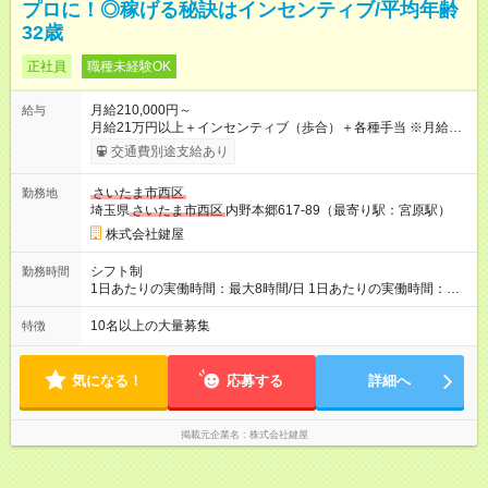
プロに！◎稼げる秘訣はインセンティブ/平均年齢
32歳
正社員
職種未経験OK
月給210,000円～
給与
月給21万円以上＋インセンティブ（歩合）＋各種手当 ※月給21
万円を最低保証。売り上げに応じて月収額が増える仕組みで
交通費別途支給あり
す。 ※インセンティブの内訳：（平均客単価の4倍）＋（利益
９％） ※試用期間は３ヶ月で、その間の雇用形態は正社員で
さいたま市西区
勤務地
す。そのほかの条件に変更はありません。 【試用期間】試用期
埼玉県
さいたま市西区
内野本郷617-89（最寄り駅：宮原駅）
間あり 試用期間の長さ：3ヶ月 ※ 雇用形態と給与に、本採用時
と異なる部分があります。 雇用形態：中途採用（正社員） 給
株式会社鍵屋
与：本採用時と同じです。
シフト制
勤務時間
1日あたりの実働時間：最大8時間/日 1日あたりの実働時間：８
時間 シフト例 ・6時00分～16時00分 ・8時00分～18時00分 ・
10時00分～20時00分 ・12時00分～翌0時00分 ・18時00分～翌
10名以上の大量募集
特徴
6時00分
気になる！
応募する
詳細へ
掲載元企業名
株式会社鍵屋