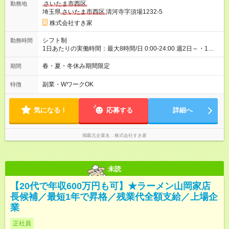
さいたま市西区
勤務地
30日（※条件変更なし）ですが、切り上げで一ヶ月とさせてい
埼玉県
さいたま市西区
清河寺字須場1232-5
ただきます。 研修制度あり：15時間(研修中も同時給）
株式会社すき家
シフト制
勤務時間
1日あたりの実働時間：最大8時間/日 0:00-24:00 週2日～・1日
2h～OK ＜シフト例＞ 〇朝帯 5:00-9:00 〇昼帯 9:00-14:00 〇午
後帯 14:00-18:00 〇夜帯 18:00-22:00 〇深夜帯 22:00-翌5:00 基
春・夏・冬休み期間限定
期間
本は固定シフトですが家庭の都合などイレギュラーには対応し
ます♪
副業・WワークOK
特徴
気になる！
応募する
詳細へ
掲載元企業名
株式会社すき家
未読
【20代で年収600万円も可】★ラーメン山岡家店
長候補／最短1年で昇格／残業代全額支給／上場企
業
正社員