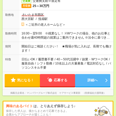
交通費支給※規定有
交通費
25～30万円
月収例
さいたま市西区
勤務地
西大宮駅
/
指扇駅
＜ご近所の老人ホームなど＞
16:00～翌9:00 ※残業なし！ ※Wワークの場合、他のお仕事と
勤務時間
合わせ週40時間超の就業はご案内できません ※法令に基づき、
週20時間以上勤務は社会保険への加入対象となります ※労働者
派遣法（日雇い派遣の原則禁止）により、短時間・短期間の就
開始日はご相談ください！ ★職場が気に入れば、長期でも働け
期間
業はご案内が難しい場合があります
ます！
日払いOK
/
履歴書不要
/
40～50代活躍中
/
副業・WワークOK
/
特徴
服装自由
/
シフト勤務
/
10名以上の大量募集
/
電話対応なし
/
パ
ソコンスキル不要
気になる！
応募する
詳細へ
掲載元企業名
マンパワーグループ株式会社 ケアサービス事業部 （医療福祉介護関連）
興味のあるバイト
は、とりあえず保存しよう♪
保存した求人は、後からまとめて応募できるよ。
企業からアプローチが届くことも！