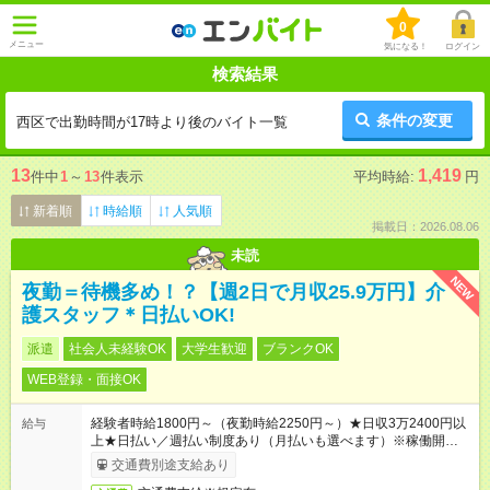
0
メニュー
気になる！
ログイン
検索結果
条件の変更
西区で出勤時間が17時より後のバイト一覧
13
1,419
件中
1
～
13
件表示
平均時給:
円
新着順
時給順
人気順
掲載日：2026.08.06
未読
NEW
夜勤＝待機多め！？【週2日で月収25.9万円】介
護スタッフ＊日払いOK!
派遣
社会人未経験OK
大学生歓迎
ブランクOK
WEB登録・面接OK
経験者時給1800円～（夜勤時給2250円～）★日収3万2400円以
給与
上★日払い／週払い制度あり（月払いも選べます）※稼働開始時
は手続き完了次第のお支払いとなります。
交通費別途支給あり