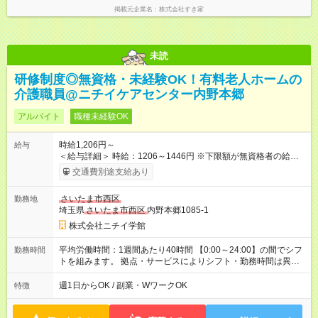
掲載元企業名
株式会社すき家
未読
研修制度◎無資格・未経験OK！有料老人ホームの
介護職員@ニチイケアセンター内野本郷
アルバイト
職種未経験OK
時給1,206円～
給与
＜給与詳細＞ 時給：1206～1446円 ※下限額が無資格者の給与
です。 【試用期間】試用期間あり 試用期間の長さ：3ヶ月 雇用
交通費別途支給あり
形態、給与は本採用時と同じです。
さいたま市西区
勤務地
埼玉県
さいたま市西区
内野本郷1085-1
株式会社ニチイ学館
平均労働時間：1週間あたり40時間 【0:00～24:00】の間でシフ
勤務時間
トを組みます。 拠点・サービスによりシフト・勤務時間は異な
ります。 ＜シフト例＞ 早番：7:30～16:30 日勤：9:00～18:00
遅番：11:00～20:00 夜勤：16:30～翌9:30 ※上記は一例です。
週1日からOK / 副業・WワークOK
特徴
※働き方は柔軟にご相談いただけます。 平均労働時間：1週間あ
たり40時間 【0:00～24:00】の間でシフトを組みます。 拠点・