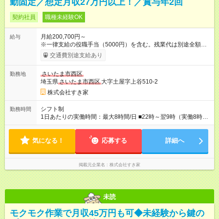
勤固定／想定月収27万円以上！／賞与年2回
契約社員
職種未経験OK
月給200,700円～
給与
※一律支給の役職手当（5000円）を含む。残業代は別途全額支
給。 ※深夜勤務手当は、残業時間等により変動します。 ※想定
交通費別途支給あり
月収27万円以上 ※最大4回昇給のチャンスあり ※賞与年2回支給
【試用期間】試用期間なし
さいたま市西区
勤務地
埼玉県
さいたま市西区
大字土屋字上谷510-2
株式会社すき家
シフト制
勤務時間
1日あたりの実働時間：最大8時間/日 ■22時～翌9時（実働8時
間） ※上記はあくまでも一例です。店舗により、時間が前後す
る場合・残業がある場合があります。 ★0時～9時は必ず2名以上
気になる！
のシフトを組んでいます。 ★各店舗のサポートのために本社に
応募する
詳細へ
「24時間対応」の専門部署があります。
掲載元企業名
株式会社すき家
未読
モクモク作業で月収45万円も可◆未経験から鍵の