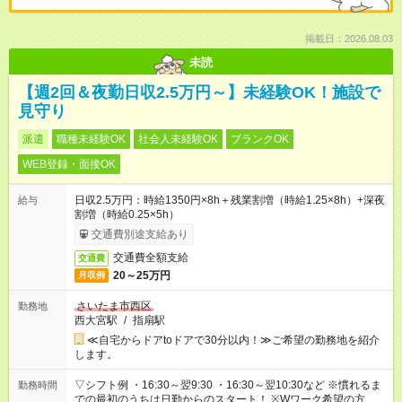
掲載日：2026.08.03
未読
【週2回＆夜勤日収2.5万円～】未経験OK！施設で
見守り
派遣
職種未経験OK
社会人未経験OK
ブランクOK
WEB登録・面接OK
日収2.5万円：時給1350円×8h＋残業割増（時給1.25×8h）+深夜
給与
割増（時給0.25×5h）
交通費別途支給あり
交通費全額支給
交通費
20～25万円
月収例
さいたま市西区
勤務地
西大宮駅
/
指扇駅
≪自宅からドアtoドアで30分以内！≫ご希望の勤務地を紹介
します。
▽シフト例 ・16:30～翌9:30 ・16:30～翌10:30など ※慣れるま
勤務時間
での最初のうちは日勤からのスタート！ ※Wワーク希望の方へ