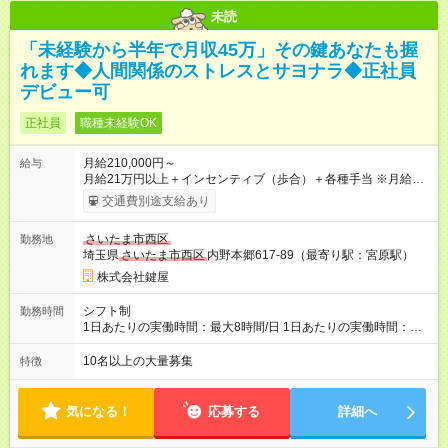
未読
「未経験から半年で月収45万」その鍵あなたも握
れます◆人間関係のストレスとサヨナラ◆正社員
デビュー可
正社員
職種未経験OK
月給210,000円～
給与
月給21万円以上＋インセンティブ（歩合）＋各種手当 ※月給21
万円を最低保証。売り上げに応じて月収額が増える仕組みで
交通費別途支給あり
す。 ※インセンティブの内訳：（平均客単価の4倍）＋（利益
９％） ※試用期間は３ヶ月で、その間の雇用形態は正社員で
さいたま市西区
勤務地
す。そのほかの条件に変更はありません。 【試用期間】試用期
埼玉県
さいたま市西区
内野本郷617-89（最寄り駅：宮原駅）
間あり 試用期間の長さ：3ヶ月 雇用形態、給与は本採用時と同
じです。
株式会社鍵屋
シフト制
勤務時間
1日あたりの実働時間：最大8時間/日 1日あたりの実働時間：８
時間 シフト例 ・6時00分～16時00分 ・8時00分～18時00分 ・
10時00分～20時00分 ・12時00分～翌0時00分 ・18時00分～翌
10名以上の大量募集
特徴
6時00分
気になる！
応募する
詳細へ