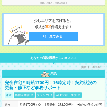
掲載元企業名
株式会社鍵屋
少しエリアを広げると、
82
求人が
件増えます！
見てみる
あなたの閲覧履歴からのオススメ
掲載日：2026.08.07
未読
完全在宅＊時給1700円！16時定時！契約状況の
更新・修正など事務サポート
派遣
職種未経験OK
ブランクOK
WEB登録・面接OK
時給1700円＋交 【月収例】272,000円～ ■給与の前払いが可
給与