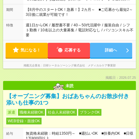
今ご覧のお仕事で希望する勤務時間と、もう1つのお仕事の勤務
時間。 合計で週40時間を超える場合は応募できません。
【8月中のスタートOK！急募！】2カ月～ ■ご応募から最短2～
期間
3日後に就業が可能です！
週1日からOK
/
履歴書不要
/
40～50代活躍中
/
服装自由
/
シフ
特徴
ト勤務
/
10名以上の大量募集
/
電話対応なし
/
パソコンスキル不
要
気になる！
応募する
詳細へ
掲載元企業名
日研トータルソーシング株式会社 メディカルケア事業部
掲載日：2026.07.25
未読
【オープニング募集】おばあちゃんのお散歩付き
添いも仕事の1つ
派遣
職種未経験OK
社会人未経験OK
ブランクOK
WEB登録・面接OK
無資格未経験：時給1350円～ ■週払いOK ■扶養内OK ■日収
給与
1万800円以上