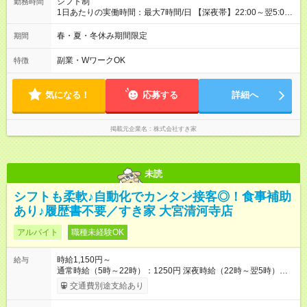
シフト制
勤務時間
1日あたりの実働時間：最大7時間/日 【深夜帯】22:00～翌5:00
週2日～・1日2h～OK◎ ※22:00から翌5:00までは18歳以上の方
のみ勤務可能です（18歳未満の深夜業務禁止のため） ★深夜で
春・夏・冬休み期間限定
期間
も安心して働けます★ すき家では、ワンオペを禁止していま
す。 必ず、2名以上での勤務を行いますので、安心して働けま
副業・WワークOK
特徴
す。
気になる！
応募する
詳細へ
掲載元企業名
株式会社すき家
未読
シフトも柔軟♪自動化でカンタン接客◎！食事補助
あり♪履歴書不要／すき家 大宮清河寺店
アルバイト
職種未経験OK
時給1,150円～
給与
通常時給（5時～22時）：1250円 深夜時給（22時～翌5時）：
1563円 高校生時給：1150円 【特別手当】早朝手当（5：00-9：
交通費別途支給あり
00）時給+150円 【試用期間】試用期間あり 試用期間の長さ：1
ヶ月 雇用形態、給与は本採用時と同じです。 試用期間の実態は