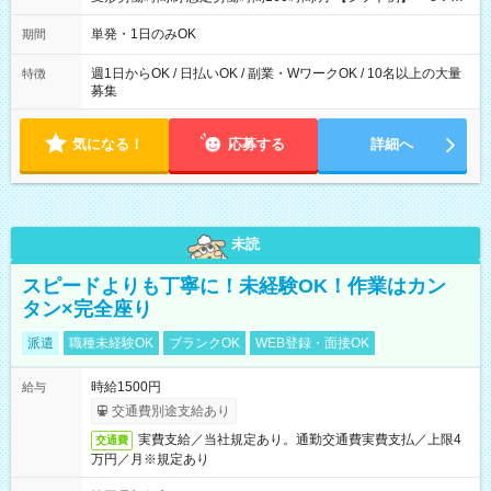
～21：00
単発・1日のみOK
期間
週1日からOK / 日払いOK / 副業・WワークOK / 10名以上の大量
特徴
募集
気になる！
応募する
詳細へ
未読
スピードよりも丁寧に！未経験OK！作業はカン
タン×完全座り
派遣
職種未経験OK
ブランクOK
WEB登録・面接OK
時給1500円
給与
交通費別途支給あり
実費支給／当社規定あり。通勤交通費実費支払／上限4
交通費
万円／月※規定あり