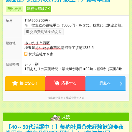
契約社員
職種未経験OK
月給200,700円～
給与
※一律支給の役職手当（5000円）を含む。残業代は別途全額支
給。 ※深夜勤務手当は、残業時間等により変動します。 ※想定
交通費別途支給あり
月収27万円以上 ※最大4回昇給のチャンスあり ※賞与年2回支給
【試用期間】試用期間なし
さいたま市西区
勤務地
埼玉県
さいたま市西区
清河寺字須場1232-5
株式会社すき家
シフト制
勤務時間
1日あたりの実働時間：最大8時間/日 ■22時～翌9時（実働8時
間） ※上記はあくまでも一例です。店舗により、時間が前後す
る場合・残業がある場合があります。 ★0時～9時は必ず2名以上
気になる！
のシフトを組んでいます。 ★各店舗のサポートのために本社に
応募する
詳細へ
「24時間対応」の専門部署があります。
掲載元企業名
株式会社すき家
未読
【40～50代活躍中！】契約社員◎未経験歓迎◆夜