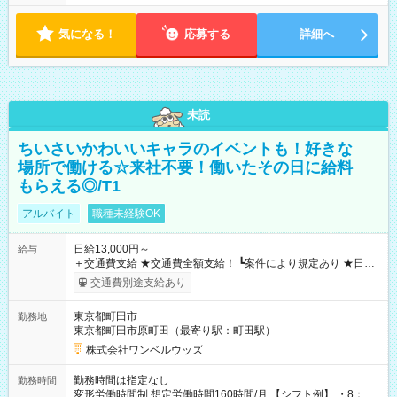
気になる！
応募する
詳細へ
未読
ちいさいかわいいキャラのイベントも！好きな
場所で働ける☆来社不要！働いたその日に給料
もらえる◎/T1
アルバイト
職種未経験OK
日給13,000円～
給与
＋交通費支給 ★交通費全額支給！ ┗案件により規定あり ★日払
いOK！（規定あり） ┗働いたその日に現金GET♪ お仕事後はコ
交通費別途支給あり
ンビニATMから 日払い分を引き落とせます！ 【試用期間】試
用期間なし
東京都町田市
勤務地
東京都町田市原町田（最寄り駅：町田駅）
株式会社ワンベルウッズ
勤務時間は指定なし
勤務時間
変形労働時間制 想定労働時間160時間/月 【シフト例】 ・8：00