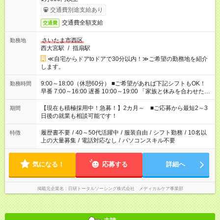
交通費別途支給あり
交通費全額支給
交通費
さいたま市西区
勤務地
西大宮駅
/
指扇駅
≪自宅からドアtoドアで30分以内！≫ご希望の勤務地を紹介
します。
9:00～18:00（休憩60分） ■ご希望があれば下記シフトもOK！
勤務時間
早番 7:00～16:00 遅番 10:00～19:00 「家族と休みを合わせた
い」 「余裕を持って夕飯の準備がしたい」 「できれば残業はし
たくない」 など、ご希望を教えてくださいね。 ※Wワーク希望
【現在も積極採用中！急募！】2カ月～ ■ご応募から最短2～3
期間
の方へ 今ご覧のお仕事で希望する勤務時間と、もう1つのお仕事
日後の就業も相談可能です！
の勤務時間。 合計で週40時間を超える場合は応募できません。
履歴書不要
/
40～50代活躍中
/
服装自由
/
シフト勤務
/
10名以
特徴
上の大量募集
/
電話対応なし
/
パソコンスキル不要
気になる！
応募する
詳細へ
掲載元企業名
日研トータルソーシング株式会社 メディカルケア事業部