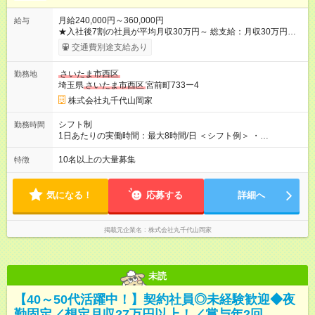
月給240,000円～360,000円
給与
★入社後7割の社員が平均月収30万円～ 総支給：月収30万円～
35万円 （内訳例） 基本給 24万円～ 残業手当 5万円～6万円
交通費別途支給あり
（1分単位で全額支給）（月30時間想定） 深夜手当 1万円～2
万円（月30時間想定） ※経験・能力により、優遇いたします。
さいたま市西区
勤務地
※勤務時間により深夜割増手当支給 ◎残業代は1分単位で全額支
埼玉県
さいたま市西区
宮前町733ー4
給！ ◎固定残業代なし ◎入社時の給与は経験やスキルなどを考
慮して決定します。 ◎残業代は別途全額支給します。 ＼昇格に
株式会社丸千代山岡家
合わせてしっかり給与UP／ ◎一般社員：月収30万円～36万円 ※
⽉30時間分の残業時間および深夜⼿当を含んだ想定給与です ◎
シフト制
勤務時間
店長：45万円以上 ◎ミドル店長：46万円以上 ◎ミドル店長（最
1日あたりの実働時間：最大8時間/日 ＜シフト例＞ ・
上位）：⇒60万円以上 ◎SV：70万円以上 ハンドブックや実技チ
9:00~18:00（早番固定） ・12:00~21:00（遅番固定） ・18:00~
ェック等、客観的な評価によって、昇格していきます。 【試用
翌3:00（夜勤固定） ※2週間～1ヶ月ごとにローテーション ※24
10名以上の大量募集
特徴
期間】試用期間あり 試用期間の長さ：3ヶ月 雇用形態、給与は
時間営業ではない店舗への配属希望も考慮 ◎月平均残業時間：
本採用時と同じです。 ＜研修体制に自信あり！＞ 入社後は、研
30時間前後（1~2時間 / 日）
修センターで基本から学び直すことが可能です。配属後も、ベ
気になる！
応募する
詳細へ
テランスタッフがマンツーマンでサポート。さらに、1ヶ月後に
は再び研修センターで調理技術を磨く集中研修を受けられるの
で、ブランクがある方も安心して成長できます。
掲載元企業名
株式会社丸千代山岡家
未読
【40～50代活躍中！】契約社員◎未経験歓迎◆夜
勤固定／想定月収27万円以上！／賞与年2回