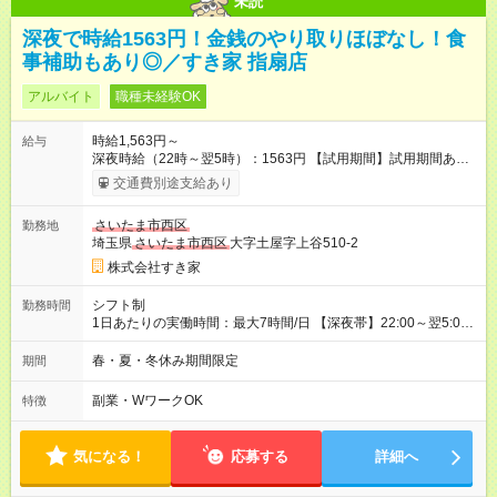
未読
深夜で時給1563円！金銭のやり取りほぼなし！食
事補助もあり◎／すき家 指扇店
アルバイト
職種未経験OK
時給1,563円～
給与
深夜時給（22時～翌5時）：1563円 【試用期間】試用期間あり
試用期間の長さ：1ヶ月 雇用形態、給与は本採用時と同じです。
交通費別途支給あり
試用期間の実態は30日（※条件変更なし）ですが、切り上げで
一ヶ月とさせていただきます。 研修制度あり：15時間(研修中も
さいたま市西区
勤務地
同時給）
埼玉県
さいたま市西区
大字土屋字上谷510-2
株式会社すき家
シフト制
勤務時間
1日あたりの実働時間：最大7時間/日 【深夜帯】22:00～翌5:00
週2日～・1日2h～OK◎ ※22:00から翌5:00までは18歳以上の方
のみ勤務可能です（18歳未満の深夜業務禁止のため） ★深夜で
春・夏・冬休み期間限定
期間
も安心して働けます★ すき家では、ワンオペを禁止していま
す。 必ず、2名以上での勤務を行いますので、安心して働けま
副業・WワークOK
特徴
す。
気になる！
応募する
詳細へ