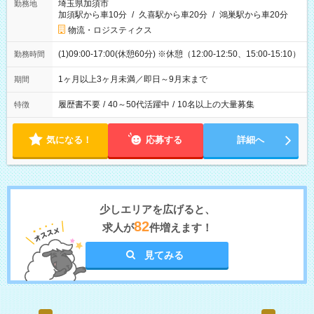
埼玉県加須市
勤務地
加須駅から車10分
/
久喜駅から車20分
/
鴻巣駅から車20分
物流・ロジスティクス
(1)09:00-17:00(休憩60分) ※休憩（12:00-12:50、15:00-15:10）
勤務時間
1ヶ月以上3ヶ月未満／即日～9月末まで
期間
履歴書不要
/
40～50代活躍中
/
10名以上の大量募集
特徴
気になる！
応募する
詳細へ
少しエリアを広げると、
82
求人が
件増えます！
見てみる