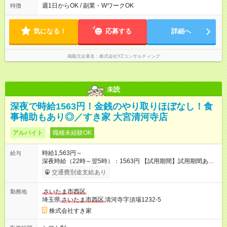
わりを利用しての勤務も大歓迎です♪ ■フリーターさん しっかり
週1日からOK / 副業・WワークOK
特徴
稼ぎたい方に必見です！ 毎日フルタイム勤務も大歓迎♪
──────────────────
気になる！
応募する
詳細へ
掲載元企業名
株式会社YZコンサルティング
未読
深夜で時給1563円！金銭のやり取りほぼなし！食
事補助もあり◎／すき家 大宮清河寺店
アルバイト
職種未経験OK
時給1,563円～
給与
深夜時給（22時～翌5時）：1563円 【試用期間】試用期間あり
試用期間の長さ：1ヶ月 雇用形態、給与は本採用時と同じです。
交通費別途支給あり
試用期間の実態は30日（※条件変更なし）ですが、切り上げで
一ヶ月とさせていただきます。 研修制度あり：15時間(研修中も
さいたま市西区
勤務地
同時給）
埼玉県
さいたま市西区
清河寺字須場1232-5
株式会社すき家