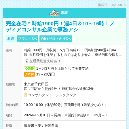
掲載日：2026.08.06
未読
完全在宅＊時給1900円！週4日＆10～16時！メ
ディアコンサル企業で事務アシ
派遣
ブランクOK
WEB登録・面接OK
時給1900円 月収例 15万円 時給1900円×実働5h×週4日×4
給与
週 ※月収例を保証するものではありません。※給与即受取りサ
ービス利用可（利用条件有）
交通費別途支給あり
1ヶ月3万円を上限として実費支給
交通費
15～20万円
月収例
東京都千代田区
勤務地
四ツ谷駅から徒歩2分
/
麹町駅から徒歩13分
コンサルタント・シンクタンク
10:00-16:00（休憩60分）実働5時間（残業少なめ！）
勤務時間
2026年09月01日～長期 ※開始日相談OK ※9月～！
期間
履歴書不要
/
服装自由
特徴