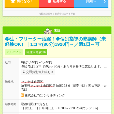
サービスによりシフト・勤務時間は異なります。 ＜シフト例＞
気になる！
応募する
詳細へ
早番：7:30～16:30 日勤：9:00～18:00 遅番：11:00～20:00 夜
勤：16:30～翌9:30 ※上記は一例です。 ※働き方は柔軟にご相談
いただけます。
掲載元企業名
株式会社ニチイ学館
未読
学生・フリーター活躍！◆個別指導の塾講師（未
経験OK）｜1コマ(80分)1920円～／週1日～可
アルバイト
職種未経験OK
時給1,440円～1,740円
給与
※給与は1コマ（50分or80分）あたりを基準に支給します。 上記
の時給表記は、1コマの支給額を1時間あたりに換算した金額で
交通費別途支給あり
す。 高校生 └80分授業 2，320円／1コマ └50分授業 1，450
円／1コマ 中学生 └80分授業 1，920円／1コマ └50分授業
さいたま市西区
勤務地
1，200円／1コマ 昇給あり 自身の知識や経験を活かせるワンラ
埼玉県
さいたま市西区
佐知川228-6（最寄り駅：西大宮駅・大
ンク上の SS講師(本部認定試験)でベース給のアップも可能で
宮駅）
す！ 試験合格目指して一緒にがんばりましょう！！ ※給与には
最大10分の授業準備時間等を含む ※指導人数に応じて手当加算
株式会社YZコンサルティング
（最大+100円） ※原則、所定時間内での勤務となります。 万
が一、所定時間を超える場合は、 別途時間外労働手当を支給
勤務時間は指定なし
勤務時間
いたします。 支払方法：月1回 交通費：別途一部支給 ※原則交
1日以上、1日1時間以上 ・16:00～22:00の間でシフト制
通費支給 【試用期間】試用期間なし
────────────────── ■学生さん 授業がない日・学校終