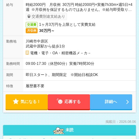
時給2000円 月収例 30万円 時給2000円×実働7h30m×週5日×4
給与
週 ※月収例を保証するものではありません。※給与即受取りサ
ービス利用可（利用条件有）
交通費別途支給あり
1ヶ月3万円を上限として実費支給
交通費
30万円～
月収例
川崎市中原区
勤務地
武蔵中原駅から徒歩1分
電機・電子・OA・精密機器メ－カ－
09:00-17:30（休憩60分）実働7時間30分
勤務時間
即日スタート、期間限定 ※開始日相談OK
期間
履歴書不要
特徴
気になる！
応募する
詳細へ
掲載日：2026.08.06
未読