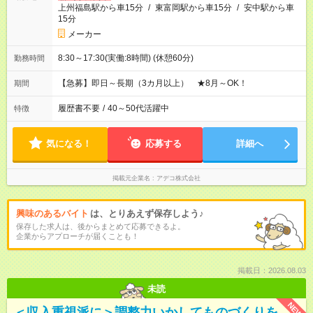
上州福島駅から車15分
/
東富岡駅から車15分
/
安中駅から車
15分
メーカー
8:30～17:30(実働:8時間) (休憩60分)
勤務時間
【急募】即日～長期（3カ月以上） ★8月～OK！
期間
履歴書不要
/
40～50代活躍中
特徴
気になる！
応募する
詳細へ
掲載元企業名
アデコ株式会社
興味のあるバイト
は、とりあえず保存しよう♪
保存した求人は、後からまとめて応募できるよ。
企業からアプローチが届くことも！
掲載日：2026.08.03
未読
NEW
＜収入重視派に＞調整力いかしてものづくりを