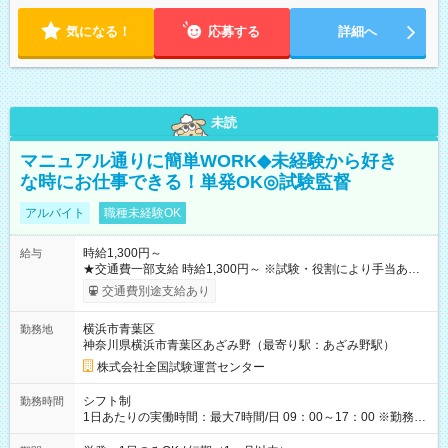
気になる！
応募する
詳細へ
未読
マニュアル通りに簡単WORK◆未経験から好き
な時にお仕事できる！単発OK◎試験監督
アルバイト
職種未経験OK
時給1,300円～
給与
★交通費一部支給 時給1,300円～ ※試験・役割により手当あり
※勤務回数により昇給あり 【即給（前払い）オプションあ
交通費別途支給あり
り！】 希望される場合、勤務から1週間ほどで給与の一部を受け
取れます。 ※手数料418円がかかります。 【過去試験日の収入
横浜市青葉区
勤務地
例】 ・河合塾模擬試験 8:30～17:30（休憩1時間） 時給1,300円
神奈川県横浜市青葉区あざみ野（最寄り駅：あざみ野駅）
×8時間＝日収10,400円＋交通費 ※当日の役割により時給＋100
円の場合あり ・国家試験 7:00～13:30（休憩なし） 時給1,300
株式会社全国試験運営センター
円（役割手当＋100円）×6時間＝日収8,400円＋交通費 【試用期
間】試用期間なし
シフト制
勤務時間
1日あたりの実働時間：最大7時間/日 09：00～17：00 ※勤務時
間は 試験により異なります。