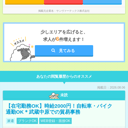
掲載元企業名
サンヴァーテックス株式会社
少しエリアを広げると、
6
求人が
件増えます！
見てみる
あなたの閲覧履歴からのオススメ
掲載日：2026.08.06
未読
【在宅勤務OK】時給2000円！自転車・バイク
通勤OK＊武蔵中原での貿易事務
派遣
ブランクOK
WEB登録・面接OK