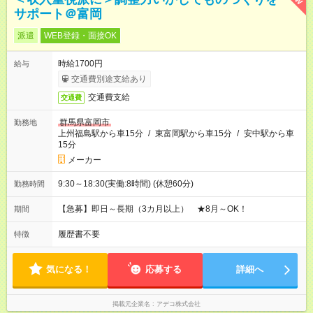
サポート＠富岡
派遣
WEB登録・面接OK
時給1700円
給与
交通費別途支給あり
交通費支給
交通費
群馬県富岡市
勤務地
上州福島駅から車15分
/
東富岡駅から車15分
/
安中駅から車
15分
メーカー
9:30～18:30(実働:8時間) (休憩60分)
勤務時間
【急募】即日～長期（3カ月以上） ★8月～OK！
期間
履歴書不要
特徴
気になる！
応募する
詳細へ
掲載元企業名
アデコ株式会社