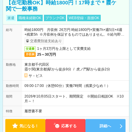
【在宅勤務OK】時給1800円！17時まで＊霞ケ
関で一般事務
派遣
職種未経験OK
ブランクOK
WEB登録・面接OK
時給1800円 月収例 26万円 時給1800円×実働7h×週5日×4週
給与
+残業5h ※月収例を保証するものではありません。※給与即受
取りサービス利用可（利用条件有）
交通費別途支給あり
1ヶ月3万円を上限として実費支給
交通費
25～30万円
月収例
東京都千代田区
勤務地
霞ケ関(東京都)駅から徒歩9分
/
虎ノ門駅から徒歩2分
サ－ビス
09:00-17:00（休憩60分）実働7時間（残業少なめ！）
勤務時間
2026年10月05日スタート、期間限定 ※開始日相談OK ※10
期間
月～！
履歴書不要
特徴
気になる！
応募する
詳細へ