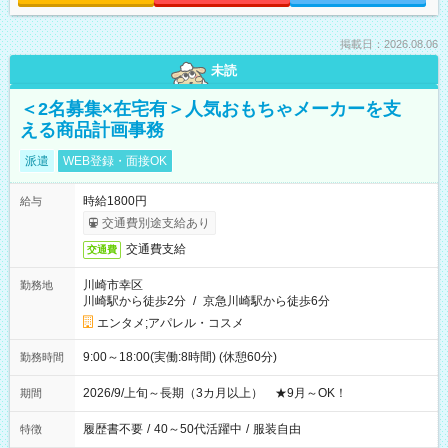
掲載日：2026.08.06
未読
＜2名募集×在宅有＞人気おもちゃメーカーを支
える商品計画事務
派遣
WEB登録・面接OK
時給1800円
給与
交通費別途支給あり
交通費支給
交通費
川崎市幸区
勤務地
川崎駅から徒歩2分
/
京急川崎駅から徒歩6分
エンタメ;アパレル・コスメ
9:00～18:00(実働:8時間) (休憩60分)
勤務時間
2026/9/上旬～長期（3カ月以上） ★9月～OK！
期間
履歴書不要
/
40～50代活躍中
/
服装自由
特徴