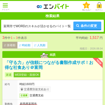
0
メニュー
気になる！
ログイン
検索結果
条件の変更
富岡市でWORDのスキルが活かせるのバイト一覧
3
1,517
件中
1
～
3
件表示
平均時給:
円
新着順
時給順
人気順
掲載日：2026.08.04
未読
NEW
「守る力」が信頼につながる書類作成サポ！お
得な社食あり＠富岡
派遣
WEB登録・面接OK
時給1600円
給与
交通費別途支給あり
交通費支給
交通費
群馬県富岡市
勤務地