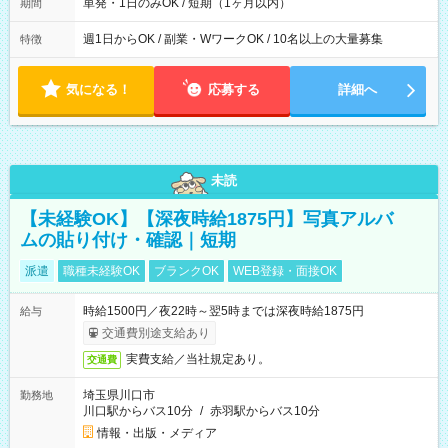
単発・1日のみOK / 短期（1ヶ月以内）
期間
週1日からOK / 副業・WワークOK / 10名以上の大量募集
特徴
気になる！
応募する
詳細へ
未読
【未経験OK】【深夜時給1875円】写真アルバ
ムの貼り付け・確認｜短期
派遣
職種未経験OK
ブランクOK
WEB登録・面接OK
時給1500円／夜22時～翌5時までは深夜時給1875円
給与
交通費別途支給あり
実費支給／当社規定あり。
交通費
埼玉県川口市
勤務地
川口駅からバス10分
/
赤羽駅からバス10分
情報・出版・メディア