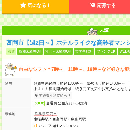
気になる！
応募する
未読
富岡市【週2日～】ホテルライクな高齢者マン
派遣
職種未経験OK
社会人未経験OK
大学生歓迎
ブランクOK
WEB
自由なシフト＊7時～、11時～、16時～など好きな
無資格未経験：時給1300円～ 経験者：時給1400円
給与
ます）※稼働開始時は手続き完了次第のお支払いとなり
交通費別途支給あり
交通費全額支給※規定有
交通費
群馬県富岡市
勤務地
南蛇井駅
/
西富岡駅
/
東富岡駅
＜シニア向けマンション＞