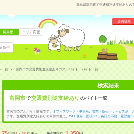
群馬県富岡市で交通費別途支給ありの
会員登録
エリア変更
関東版
望条件
ト一覧
富岡市の交通費別途支給ありのアルバイト・バイト一覧
検索結果
富岡市
交通費別途支給あり
で
のバイト一覧
富岡市のアルバイト情報です。
オフィスワーク・事務系
、
営業・販売・サービス系
、
ます。交通費別途支給ありの条件の他に、
WEB登録・面接OK
、
英語力不要
、
履歴書不
1,358
75
平均時給:
円
件中
1
～
50
件表示