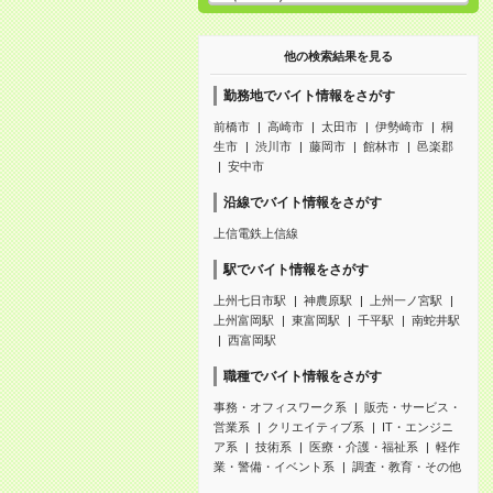
他の検索結果を見る
勤務地でバイト情報をさがす
前橋市
高崎市
太田市
伊勢崎市
桐
生市
渋川市
藤岡市
館林市
邑楽郡
安中市
沿線でバイト情報をさがす
上信電鉄上信線
駅でバイト情報をさがす
上州七日市駅
神農原駅
上州一ノ宮駅
上州富岡駅
東富岡駅
千平駅
南蛇井駅
西富岡駅
職種でバイト情報をさがす
事務・オフィスワーク系
販売・サービス・
営業系
クリエイティブ系
IT・エンジニ
ア系
技術系
医療・介護・福祉系
軽作
業・警備・イベント系
調査・教育・その他