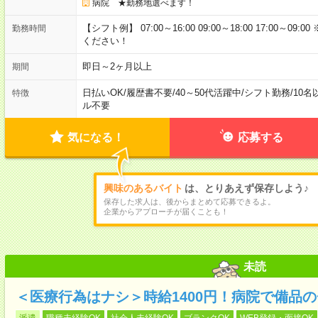
病院 ★勤務地選べます！
【シフト例】 07:00～16:00 09:00～18:00 17:00
勤務時間
ください！
即日～2ヶ月以上
期間
日払いOK
/
履歴書不要
/
40～50代活躍中
/
シフト勤務
/
10名
特徴
ル不要
気になる！
応募する
興味のあるバイト
は、とりあえず保存しよう♪
保存した求人は、後からまとめて応募できるよ。
企業からアプローチが届くことも！
未読
＜医療行為はナシ＞時給1400円！病院で備品
派遣
職種未経験OK
社会人未経験OK
ブランクOK
WEB登録・面接OK