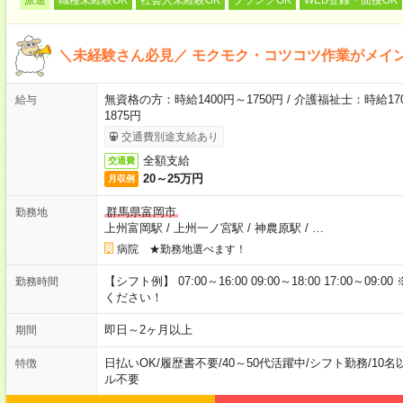
＼未経験さん必見／ モクモク・コツコツ作業がメイ
無資格の方：時給1400円～1750円 / 介護福祉士：時給170
給与
1875円
交通費別途支給あり
全額支給
交通費
20～25万円
月収例
群馬県富岡市
勤務地
上州富岡駅
/
上州一ノ宮駅
/
神農原駅
/
…
病院 ★勤務地選べます！
【シフト例】 07:00～16:00 09:00～18:00 17:00
勤務時間
ください！
即日～2ヶ月以上
期間
日払いOK
/
履歴書不要
/
40～50代活躍中
/
シフト勤務
/
10名
特徴
ル不要