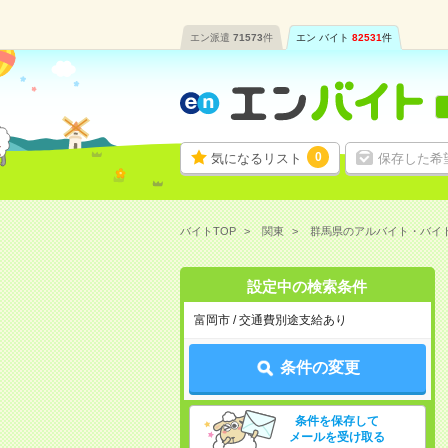
エン派遣
71573
件
エン バイト
82531
件
0
気になるリスト
保存した希
バイトTOP
関東
群馬県のアルバイト・バイ
設定中の検索条件
富岡市 / 交通費別途支給あり
条件の変更
条件を保存して
メールを受け取る