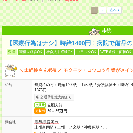
1
2
次へ
未読
【医療行為はナシ】時給1400円！病院で備品
派遣
職種未経験OK
社会人未経験OK
ブランクOK
WEB登録・面接OK
＼未経験さん必見／ モクモク・コツコツ作業がメイ
無資格の方：時給1400円～1750円 / 介護福祉士：時給170
給与
1875円
交通費別途支給あり
全額支給
交通費
20～25万円
月収例
群馬県富岡市
勤務地
上州富岡駅
/
上州一ノ宮駅
/
神農原駅
/
…