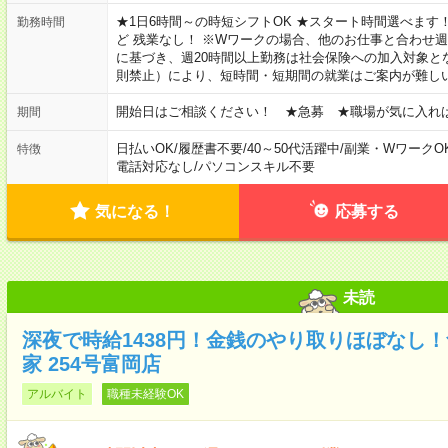
★1日6時間～の時短シフトOK ★スタート時間選べます！ 7:00～16
勤務時間
ど 残業なし！ ※Wワークの場合、他のお仕事と合わせ週
に基づき、週20時間以上勤務は社会保険への加入対象と
則禁止）により、短時間・短期間の就業はご案内が難し
開始日はご相談ください！ ★急募 ★職場が気に入れ
期間
日払いOK
/
履歴書不要
/
40～50代活躍中
/
副業・WワークO
特徴
電話対応なし
/
パソコンスキル不要
気になる！
応募する
未読
深夜で時給1438円！金銭のやり取りほぼなし
家 254号富岡店
アルバイト
職種未経験OK