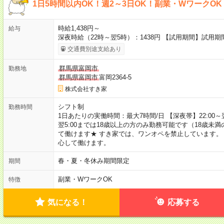
1日5時間以内OK！週2～3日OK！副業・WワークO
時給1,438円～
給与
深夜時給（22時～翌5時）：1438円 【試用期間】試用
交通費別途支給あり
群馬県富岡市
勤務地
群馬県富岡市
富岡2364-5
株式会社すき家
シフト制
勤務時間
1日あたりの実働時間：最大7時間/日 【深夜帯】22:00～翌5:
翌5:00までは18歳以上の方のみ勤務可能です（18歳未
て働けます★ すき家では、ワンオペを禁止しています。
心して働けます。
春・夏・冬休み期間限定
期間
副業・WワークOK
特徴
気になる！
応募する