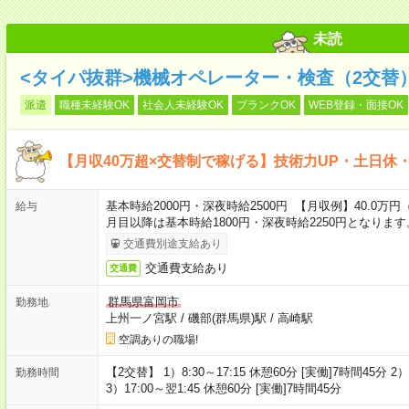
未読
<タイパ抜群>機械オペレーター・検査（2交替
派遣
職種未経験OK
社会人未経験OK
ブランクOK
WEB登録・面接OK
【月収40万超×交替制で稼げる】技術力UP・土日休
基本時給2000円・深夜時給2500円 【月収例】40.0万円
給与
月目以降は基本時給1800円・深夜時給2250円となります
交通費別途支給あり
交通費支給あり
交通費
群馬県富岡市
勤務地
上州一ノ宮駅
/
磯部(群馬県)駅
/
高崎駅
空調ありの職場!
【2交替】 1）8:30～17:15 休憩60分 [実働]7時間45分 2）
勤務時間
3）17:00～翌1:45 休憩60分 [実働]7時間45分