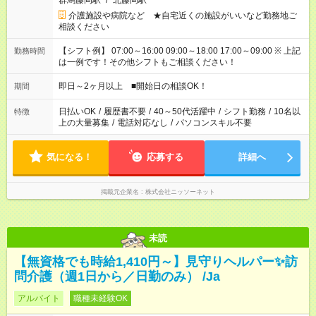
群馬藤岡駅
/
北藤岡駅
介護施設や病院など ★自宅近くの施設がいいなど勤務地ご
相談ください
【シフト例】 07:00～16:00 09:00～18:00 17:00～09:00 ※ 上記
勤務時間
は一例です！その他シフトもご相談ください！
即日～2ヶ月以上 ■開始日の相談OK！
期間
日払いOK
/
履歴書不要
/
40～50代活躍中
/
シフト勤務
/
10名以
特徴
上の大量募集
/
電話対応なし
/
パソコンスキル不要
気になる！
応募する
詳細へ
掲載元企業名
株式会社ニッソーネット
未読
【無資格でも時給1,410円～】見守りヘルパー✨訪
問介護（週1日から／日勤のみ） /Ja
アルバイト
職種未経験OK