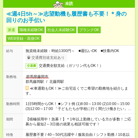
未読
≪週4日5h～≫志望動機も履歴書も不要！＊身の
回りのお手伝い
派遣
職種未経験OK
社会人未経験OK
ブランクOK
WEB登録・面接OK
無資格未経験：時給1300円～ ■週払いOK ■扶養内OK
給与
交通費別途支給あり
交通費全額支給（ガソリン代もOK！）
交通費
群馬県藤岡市
勤務地
群馬藤岡駅
/
北藤岡駅
≪車通勤もOK！≫ご自宅近くでご希望の勤務地を紹介しま
す。
1日5時間からOK！ ■シフト例 (1)8:00～13:00 (2)10:00～15:00
勤務時間
(3)12:00～17:00 「子どもたちが学校に行く間だけ働きたい」
「余裕を持って夕飯の準備がしたい」 「午前中は働いて、午後
はプライベートの時間にしたい」 など、ご希望を教えてくださ
【積極採用中！急募！】＊1年以上勤務している方が多数！ご応
期間
いね。 ※Wワーク希望の方へ 今ご覧のお仕事で希望する勤務時
募から最短2～3日後の就業も相談可能です！
間と、もう1つのお仕事の勤務時間。 合計で週40時間を超える
場合は応募できません。
履歴書不要
/
40～50代活躍中
/
服装自由
/
シフト勤務
/
10名以
特徴