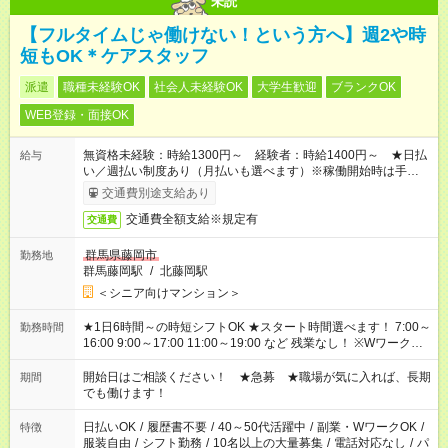
未読
【フルタイムじゃ働けない！という方へ】週2や時
短もOK＊ケアスタッフ
派遣
職種未経験OK
社会人未経験OK
大学生歓迎
ブランクOK
WEB登録・面接OK
無資格未経験：時給1300円～ 経験者：時給1400円～ ★日払
給与
い／週払い制度あり（月払いも選べます）※稼働開始時は手続き
完了次第のお支払いとなります。
交通費別途支給あり
交通費全額支給※規定有
交通費
群馬県藤岡市
勤務地
群馬藤岡駅
/
北藤岡駅
＜シニア向けマンション＞
★1日6時間～の時短シフトOK ★スタート時間選べます！ 7:00～
勤務時間
16:00 9:00～17:00 11:00～19:00 など 残業なし！ ※Wワークの
場合、他のお仕事と合わせ週40時間超の就業はご案内できませ
ん ※法令に基づき、週20時間以上勤務は社会保険への加入対象
開始日はご相談ください！ ★急募 ★職場が気に入れば、長期
期間
となります ※労働者派遣法（日雇い派遣の原則禁止）により、
でも働けます！
短時間・短期間の就業はご案内が難しい場合があります
日払いOK
/
履歴書不要
/
40～50代活躍中
/
副業・WワークOK
/
特徴
服装自由
/
シフト勤務
/
10名以上の大量募集
/
電話対応なし
/
パ