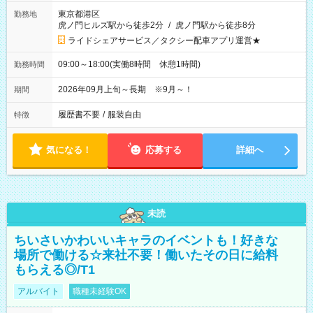
東京都港区
勤務地
虎ノ門ヒルズ駅から徒歩2分
/
虎ノ門駅から徒歩8分
ライドシェアサービス／タクシー配車アプリ運営★
09:00～18:00(実働8時間 休憩1時間)
勤務時間
2026年09月上旬～長期 ※9月～！
期間
履歴書不要
/
服装自由
特徴
気になる！
応募する
詳細へ
未読
ちいさいかわいいキャラのイベントも！好きな
場所で働ける☆来社不要！働いたその日に給料
もらえる◎/T1
アルバイト
職種未経験OK