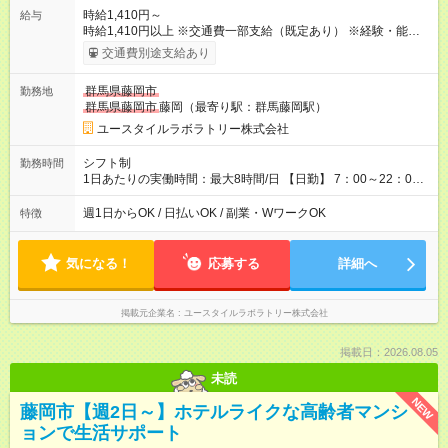
時給1,410円～
給与
時給1,410円以上 ※交通費一部支給（既定あり） ※経験・能力を
考慮して決定します 【収入例】 週1回勤務の場合：1,410円×8時
交通費別途支給あり
間×4回=4万5,120円 週3回勤務の場合：1,410円×8時間×12回
=13万5,360円 週5回勤務の場合：1,410円×8時間×20回=22万
群馬県藤岡市
勤務地
5,600円 【試用期間】試用期間あり 試用期間の長さ：2ヶ月
群馬県藤岡市
藤岡（最寄り駅：群馬藤岡駅）
※ 雇用形態と給与に、本採用時と異なる部分があります。 雇用
形態：本採用時と同じです。 給与：時給 1,070円以上
ユースタイルラボラトリー株式会社
シフト制
勤務時間
1日あたりの実働時間：最大8時間/日 【日勤】 7：00～22：00
の間で8時間勤務（休憩時間は法定通り） ※週1日～OK ／ 夜勤
なし ＊＊ 勤務時間例 ＊＊ ■8時から17時 ■9時から18時 ■10
週1日からOK / 日払いOK / 副業・WワークOK
特徴
時から19時 ■12時から21時 など ※訪問先により変動 ※曜日固
定（毎週同じ曜日勤務）
気になる！
応募する
詳細へ
掲載元企業名
ユースタイルラボラトリー株式会社
掲載日：2026.08.05
未読
NEW
藤岡市【週2日～】ホテルライクな高齢者マンシ
ョンで生活サポート