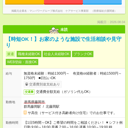
掲載元企業名
マンパワーグループ株式会社 ケアサービス事業部 （医療福祉介護関連）
掲載日：2026.08.04
未読
【時短OK！】お家のような施設で生活相談や見守
り
派遣
職種未経験OK
社会人未経験OK
ブランクOK
WEB登録・面接OK
無資格未経験：時給1300円～ 有資格or経験者：時給1500円～
給与
1750円 ■日払いOK
交通費別途支給あり
交通費全額支給（ガソリン代もOK）
交通費
群馬県藤岡市
勤務地
群馬藤岡駅
/
北藤岡駅
サ高住（サービス付き高齢者向け住宅）でのお仕事です。
【1日5時間～OK】ご希望の時間をご相談ください！ ▼シフト例
勤務時間
日勤 9:00～18:00 早番 7:00～16:00 遅番 10:00～19:00 時