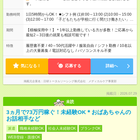
す。
1日5時間からOK！ ■シフト例 (1)8:00～13:00 (2)10:00～15:00
勤務時間
(3)12:00～17:00 「子どもたちが学校に行く間だけ働きたい」
「余裕を持って夕飯の準備がしたい」 「午前中は働いて、午後
はプライベートの時間にしたい」 など、ご希望を教えてくださ
【積極採用中！】＊1年以上勤務している方が多数！ご応募から
期間
いね。 ※Wワーク希望の方へ 今ご覧のお仕事で希望する勤務時
最短2～3日後の就業も相談可能です！
間と、もう1つのお仕事の勤務時間。 合計で週40時間を超える
場合は応募できません。
履歴書不要
/
40～50代活躍中
/
服装自由
/
シフト勤務
/
10名以
特徴
上の大量募集
/
電話対応なし
/
パソコンスキル不要
気になる！
応募する
詳細へ
掲載元企業名
日研トータルソーシング株式会社 メディカルケア事業部
掲載日：2026.07.29
未読
3ヵ月で73万円稼ぐ！未経験OK＊おばあちゃんの
お話相手など
派遣
職種未経験OK
社会人未経験OK
ブランクOK
WEB登録・面接OK