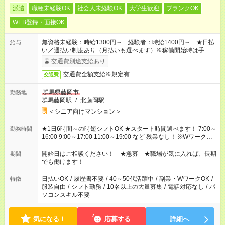
派遣
職種未経験OK
社会人未経験OK
大学生歓迎
ブランクOK
WEB登録・面接OK
無資格未経験：時給1300円～ 経験者：時給1400円～ ★日払
給与
い／週払い制度あり（月払いも選べます）※稼働開始時は手続き
完了次第のお支払いとなります。
交通費別途支給あり
交通費全額支給※規定有
交通費
群馬県藤岡市
勤務地
群馬藤岡駅
/
北藤岡駅
＜シニア向けマンション＞
★1日6時間～の時短シフトOK ★スタート時間選べます！ 7:00～
勤務時間
16:00 9:00～17:00 11:00～19:00 など 残業なし！ ※Wワークの
場合、他のお仕事と合わせ週40時間超の就業はご案内できませ
ん ※法令に基づき、週20時間以上勤務は社会保険への加入対象
開始日はご相談ください！ ★急募 ★職場が気に入れば、長期
期間
となります ※労働者派遣法（日雇い派遣の原則禁止）により、
でも働けます！
短時間・短期間の就業はご案内が難しい場合があります
日払いOK
/
履歴書不要
/
40～50代活躍中
/
副業・WワークOK
/
特徴
服装自由
/
シフト勤務
/
10名以上の大量募集
/
電話対応なし
/
パ
ソコンスキル不要
気になる！
応募する
詳細へ