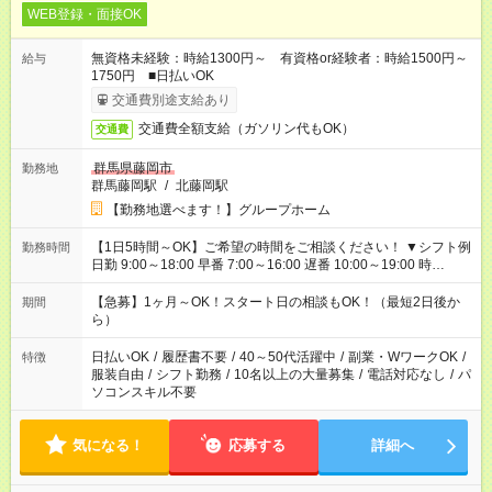
WEB登録・面接OK
無資格未経験：時給1300円～ 有資格or経験者：時給1500円～
給与
1750円 ■日払いOK
交通費別途支給あり
交通費全額支給（ガソリン代もOK）
交通費
群馬県藤岡市
勤務地
群馬藤岡駅
/
北藤岡駅
【勤務地選べます！】グループホーム
【1日5時間～OK】ご希望の時間をご相談ください！ ▼シフト例
勤務時間
日勤 9:00～18:00 早番 7:00～16:00 遅番 10:00～19:00 時
短 10:00～15:00 上記はあくまで一例です。 「夕方までには帰宅
しておきたい」 「朝はゆっくりのスタートがいい」 「お昼の時
【急募】1ヶ月～OK！スタート日の相談もOK！（最短2日後か
期間
間を有効に使いたい」 など、ご希望があれば教えてください
ら）
ね。
日払いOK
/
履歴書不要
/
40～50代活躍中
/
副業・WワークOK
/
特徴
服装自由
/
シフト勤務
/
10名以上の大量募集
/
電話対応なし
/
パ
ソコンスキル不要
気になる！
応募する
詳細へ