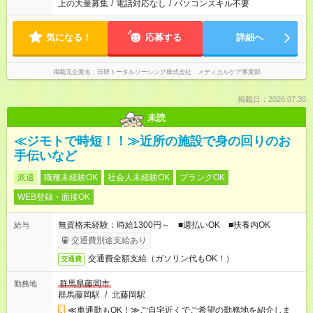
上の大量募集
/
電話対応なし
/
パソコンスキル不要
気になる！
応募する
詳細へ
掲載元企業名
日研トータルソーシング株式会社 メディカルケア事業部
掲載日：2026.07.30
未読
≪ジモトで時短！！≫近所の施設で身の回りのお
手伝いなど
派遣
職種未経験OK
社会人未経験OK
ブランクOK
WEB登録・面接OK
無資格未経験：時給1300円～ ■週払いOK ■扶養内OK
給与
交通費別途支給あり
交通費全額支給（ガソリン代もOK！）
交通費
群馬県藤岡市
勤務地
群馬藤岡駅
/
北藤岡駅
≪車通勤もOK！≫ご自宅近くでご希望の勤務地を紹介しま