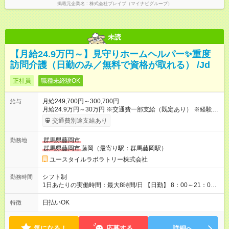
掲載元企業名
株式会社ブレイブ（マイナビグループ）
未読
【月給24.9万円～】見守りホームヘルパー✨重度
訪問介護（日勤のみ／無料で資格が取れる） /Jd
正社員
職種未経験OK
月給249,700円～300,700円
給与
月給24.9万円～30万円 ※交通費一部支給（既定あり） ※経験・
能力を考慮して決定します 【入社後のモデル月収（無資格・未
交通費別途支給あり
経験入社の場合）】 ［入社］ 無資格・未経験／月収21.1万円
［半年～1年］ 実務者研修取得／月収24.9万円 ［入社1年～2
群馬県藤岡市
勤務地
年半］ ジュニアMGR／月収31.6万円 ［入社2年半］ マネー
群馬県藤岡市
藤岡（最寄り駅：群馬藤岡駅）
ジャー／月収36万円以上 ※経験・能力等を考慮。 【試用期間】
試用期間あり 試用期間の長さ：2ヶ月 ※ 雇用形態と給与に、本
ユースタイルラボラトリー株式会社
採用時と異なる部分があります。 雇用形態：本採用時と同じで
す。 給与：月給 211,700円 ～ 300,700円
シフト制
勤務時間
1日あたりの実働時間：最大8時間/日 【日勤】 8：00～21：00
＊＊ 勤務時間例 ＊＊ ■8時から17時 ■9時から18時 ■10時か
ら19時 など ※上記の時間内で8時間勤務（休憩1時間）ご利用
日払いOK
特徴
者様により、時間は異なります。 ※完全週休2日制・シフト制
（希望休あり）
気になる！
応募する
詳細へ