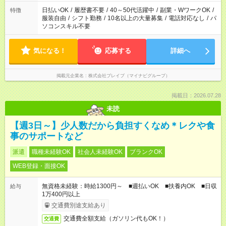
日払いOK
/
履歴書不要
/
40～50代活躍中
/
副業・WワークOK
/
特徴
服装自由
/
シフト勤務
/
10名以上の大量募集
/
電話対応なし
/
パ
ソコンスキル不要
気になる！
応募する
詳細へ
掲載元企業名
株式会社ブレイブ（マイナビグループ）
掲載日：2026.07.28
未読
【週3日～】少人数だから負担すくなめ＊レクや食
事のサポートなど
派遣
職種未経験OK
社会人未経験OK
ブランクOK
WEB登録・面接OK
無資格未経験：時給1300円～ ■週払いOK ■扶養内OK ■日収
給与
1万400円以上
交通費別途支給あり
交通費全額支給（ガソリン代もOK！）
交通費