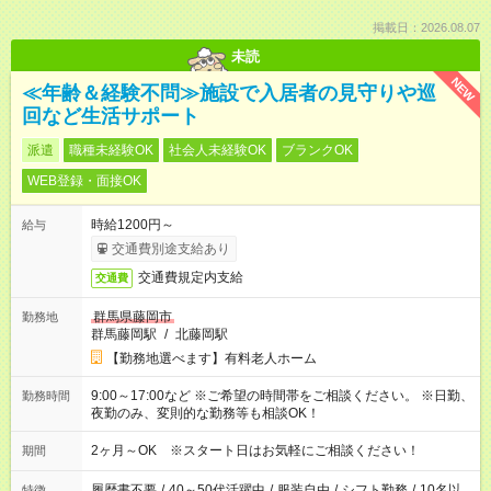
掲載日：2026.08.07
未読
NEW
≪年齢＆経験不問≫施設で入居者の見守りや巡
回など生活サポート
派遣
職種未経験OK
社会人未経験OK
ブランクOK
WEB登録・面接OK
時給1200円～
給与
交通費別途支給あり
交通費規定内支給
交通費
群馬県藤岡市
勤務地
群馬藤岡駅
/
北藤岡駅
【勤務地選べます】有料老人ホーム
9:00～17:00など ※ご希望の時間帯をご相談ください。 ※日勤、
勤務時間
夜勤のみ、変則的な勤務等も相談OK！
2ヶ月～OK ※スタート日はお気軽にご相談ください！
期間
履歴書不要
/
40～50代活躍中
/
服装自由
/
シフト勤務
/
10名以
特徴