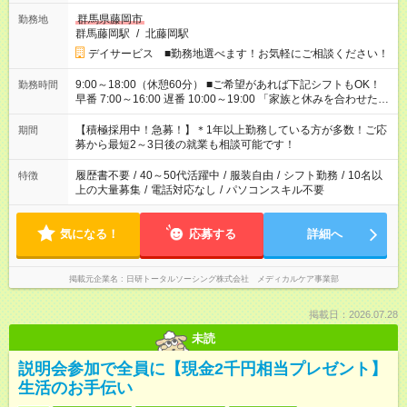
群馬県藤岡市
勤務地
群馬藤岡駅
/
北藤岡駅
デイサービス ■勤務地選べます！お気軽にご相談ください！
9:00～18:00（休憩60分） ■ご希望があれば下記シフトもOK！
勤務時間
早番 7:00～16:00 遅番 10:00～19:00 「家族と休みを合わせた
い」 「余裕を持って夕飯の準備がしたい」 「できれば残業はし
たくない」 など、ご希望を教えてくださいね。 ※Wワーク希望
【積極採用中！急募！】＊1年以上勤務している方が多数！ご応
期間
の方へ 今ご覧のお仕事で希望する勤務時間と、もう1つのお仕事
募から最短2～3日後の就業も相談可能です！
の勤務時間。 合計で週40時間を超える場合は応募できません。
履歴書不要
/
40～50代活躍中
/
服装自由
/
シフト勤務
/
10名以
特徴
上の大量募集
/
電話対応なし
/
パソコンスキル不要
気になる！
応募する
詳細へ
掲載元企業名
日研トータルソーシング株式会社 メディカルケア事業部
掲載日：2026.07.28
未読
説明会参加で全員に【現金2千円相当プレゼント】
生活のお手伝い