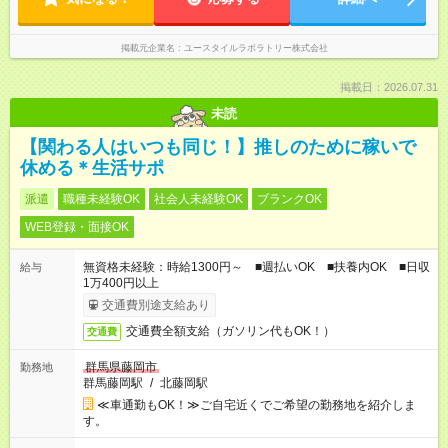
掲載元企業名
ユースタイルラボラトリー株式会社
掲載日：2026.07.31
未読
【関わる人はいつも同じ！】推しのために稼いで
休める＊生活サポ
派遣
職種未経験OK
社会人未経験OK
ブランクOK
WEB登録・面接OK
無資格未経験：時給1300円～ ■週払いOK ■扶養内OK ■日収
給与
1万400円以上
交通費別途支給あり
交通費全額支給（ガソリン代もOK！）
交通費
群馬県藤岡市
勤務地
群馬藤岡駅
/
北藤岡駅
≪車通勤もOK！≫ご自宅近くでご希望の勤務地を紹介しま
す。