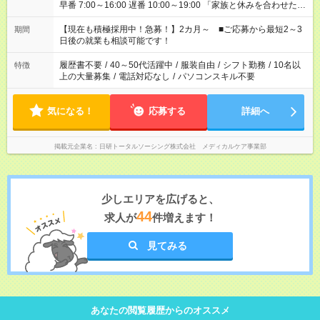
早番 7:00～16:00 遅番 10:00～19:00 「家族と休みを合わせた
い」 「余裕を持って夕飯の準備がしたい」 「できれば残業はし
たくない」 など、ご希望を教えてくださいね。 ※Wワーク希望
【現在も積極採用中！急募！】2カ月～ ■ご応募から最短2～3
期間
の方へ 今ご覧のお仕事で希望する勤務時間と、もう1つのお仕事
日後の就業も相談可能です！
の勤務時間。 合計で週40時間を超える場合は応募できません。
履歴書不要
/
40～50代活躍中
/
服装自由
/
シフト勤務
/
10名以
特徴
上の大量募集
/
電話対応なし
/
パソコンスキル不要
気になる！
応募する
詳細へ
掲載元企業名
日研トータルソーシング株式会社 メディカルケア事業部
少しエリアを広げると、
44
求人が
件増えます！
見てみる
あなたの閲覧履歴からのオススメ