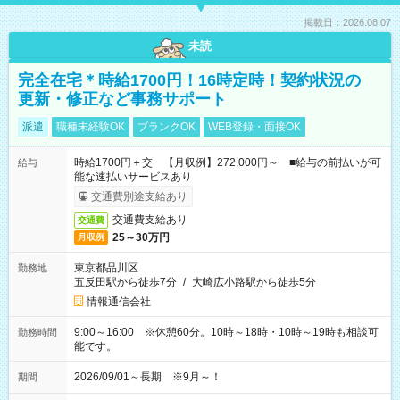
掲載日：2026.08.07
未読
完全在宅＊時給1700円！16時定時！契約状況の
更新・修正など事務サポート
派遣
職種未経験OK
ブランクOK
WEB登録・面接OK
時給1700円＋交 【月収例】272,000円～ ■給与の前払いが可
給与
能な速払いサービスあり
交通費別途支給あり
交通費支給あり
交通費
25～30万円
月収例
東京都品川区
勤務地
五反田駅から徒歩7分
/
大崎広小路駅から徒歩5分
情報通信会社
9:00～16:00 ※休憩60分。10時～18時・10時～19時も相談可
勤務時間
能です。
2026/09/01～長期 ※9月～！
期間