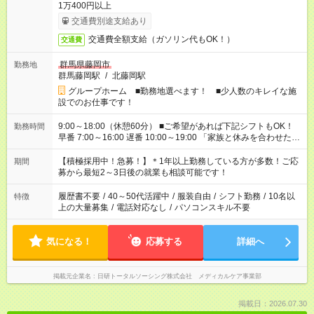
1万400円以上
交通費別途支給あり
交通費全額支給（ガソリン代もOK！）
交通費
群馬県藤岡市
勤務地
群馬藤岡駅
/
北藤岡駅
グループホーム ■勤務地選べます！ ■少人数のキレイな施
設でのお仕事です！
9:00～18:00（休憩60分） ■ご希望があれば下記シフトもOK！
勤務時間
早番 7:00～16:00 遅番 10:00～19:00 「家族と休みを合わせた
い」 「余裕を持って夕飯の準備がしたい」 「できれば残業はし
たくない」 など、ご希望を教えてくださいね。 ※Wワーク希望
【積極採用中！急募！】＊1年以上勤務している方が多数！ご応
期間
の方へ 今ご覧のお仕事で希望する勤務時間と、もう1つのお仕事
募から最短2～3日後の就業も相談可能です！
の勤務時間。 合計で週40時間を超える場合は応募できません。
履歴書不要
/
40～50代活躍中
/
服装自由
/
シフト勤務
/
10名以
特徴
上の大量募集
/
電話対応なし
/
パソコンスキル不要
気になる！
応募する
詳細へ
掲載元企業名
日研トータルソーシング株式会社 メディカルケア事業部
掲載日：2026.07.30