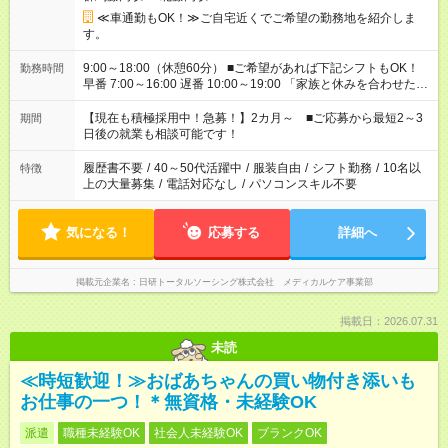
≪車通勤もOK！≫ご自宅近くでご希望の勤務地を紹介しま
す。
9:00～18:00（休憩60分） ■ご希望があれば下記シフトもOK！
勤務時間
早番 7:00～16:00 遅番 10:00～19:00 「家族と休みを合わせた
い」 「余裕を持って夕飯の準備がしたい」 「できれば残業はし
たくない」 など、ご希望を教えてくださいね。 ※Wワーク希望
【現在も積極採用中！急募！】2カ月～ ■ご応募から最短2～3
期間
の方へ 今ご覧のお仕事で希望する勤務時間と、もう1つのお仕事
日後の就業も相談可能です！
の勤務時間。 合計で週40時間を超える場合は応募できません。
履歴書不要
/
40～50代活躍中
/
服装自由
/
シフト勤務
/
10名以
特徴
上の大量募集
/
電話対応なし
/
パソコンスキル不要
気になる！
応募する
詳細へ
掲載元企業名
日研トータルソーシング株式会社 メディカルケア事業部
掲載日：2026.07.31
未読
≪時短歓迎！≫おばあちゃんの買い物付き添いも
お仕事の一つ！＊無資格・未経験OK
派遣
職種未経験OK
社会人未経験OK
ブランクOK