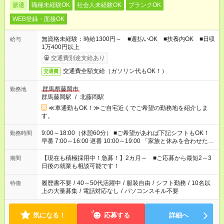
派遣
職種未経験OK
社会人未経験OK
ブランクOK
WEB登録・面接OK
無資格未経験：時給1300円～ ■週払いOK ■扶養内OK ■日収
給与
1万400円以上
交通費別途支給あり
交通費全額支給（ガソリン代もOK！）
交通費
群馬県藤岡市
勤務地
群馬藤岡駅
/
北藤岡駅
≪車通勤もOK！≫ご自宅近くでご希望の勤務地を紹介しま
す。
9:00～18:00（休憩60分） ■ご希望があれば下記シフトもOK！
勤務時間
早番 7:00～16:00 遅番 10:00～19:00 「家族と休みを合わせた
い」 「余裕を持って夕飯の準備がしたい」 「できれば残業はし
たくない」 など、ご希望を教えてくださいね。 ※Wワーク希望
【現在も積極採用中！急募！】2カ月～ ■ご応募から最短2～3
期間
の方へ 今ご覧のお仕事で希望する勤務時間と、もう1つのお仕事
日後の就業も相談可能です！
の勤務時間。 合計で週40時間を超える場合は応募できません。
履歴書不要
/
40～50代活躍中
/
服装自由
/
シフト勤務
/
10名以
特徴
上の大量募集
/
電話対応なし
/
パソコンスキル不要
気になる！
応募する
詳細へ