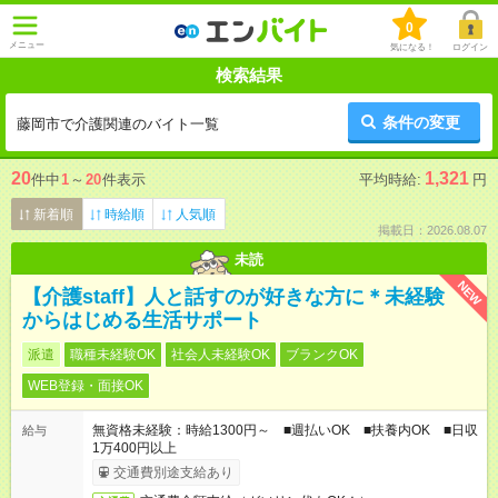
0
メニュー
気になる！
ログイン
検索結果
条件の変更
藤岡市で介護関連のバイト一覧
20
1,321
件中
1
～
20
件表示
平均時給:
円
新着順
時給順
人気順
掲載日：2026.08.07
未読
NEW
【介護staff】人と話すのが好きな方に＊未経験
からはじめる生活サポート
派遣
職種未経験OK
社会人未経験OK
ブランクOK
WEB登録・面接OK
無資格未経験：時給1300円～ ■週払いOK ■扶養内OK ■日収
給与
1万400円以上
交通費別途支給あり