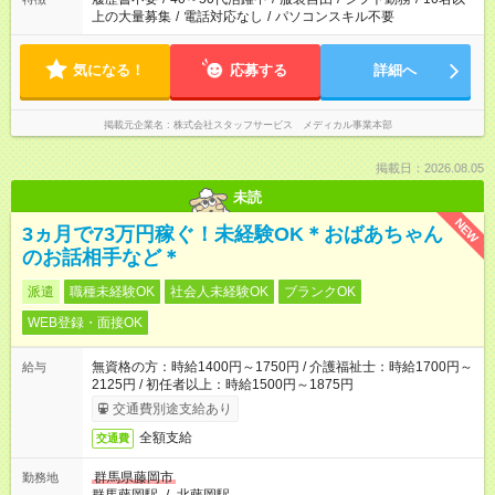
上の大量募集
/
電話対応なし
/
パソコンスキル不要
気になる！
応募する
詳細へ
掲載元企業名
株式会社スタッフサービス メディカル事業本部
掲載日：2026.08.05
未読
NEW
3ヵ月で73万円稼ぐ！未経験OK＊おばあちゃん
のお話相手など＊
派遣
職種未経験OK
社会人未経験OK
ブランクOK
WEB登録・面接OK
無資格の方：時給1400円～1750円 / 介護福祉士：時給1700円～
給与
2125円 / 初任者以上：時給1500円～1875円
交通費別途支給あり
全額支給
交通費
群馬県藤岡市
勤務地