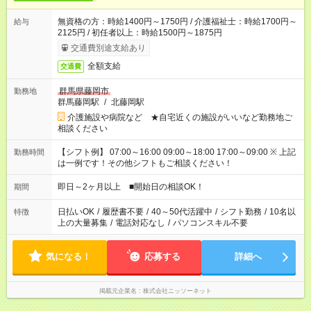
無資格の方：時給1400円～1750円 / 介護福祉士：時給1700円～
給与
2125円 / 初任者以上：時給1500円～1875円
交通費別途支給あり
全額支給
交通費
群馬県藤岡市
勤務地
群馬藤岡駅
/
北藤岡駅
介護施設や病院など ★自宅近くの施設がいいなど勤務地ご
相談ください
【シフト例】 07:00～16:00 09:00～18:00 17:00～09:00 ※ 上記
勤務時間
は一例です！その他シフトもご相談ください！
即日～2ヶ月以上 ■開始日の相談OK！
期間
日払いOK
/
履歴書不要
/
40～50代活躍中
/
シフト勤務
/
10名以
特徴
上の大量募集
/
電話対応なし
/
パソコンスキル不要
気になる！
応募する
詳細へ
掲載元企業名
株式会社ニッソーネット