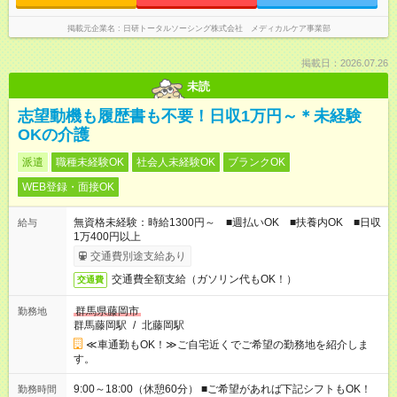
掲載元企業名
日研トータルソーシング株式会社 メディカルケア事業部
掲載日：2026.07.26
未読
志望動機も履歴書も不要！日収1万円～＊未経験
OKの介護
派遣
職種未経験OK
社会人未経験OK
ブランクOK
WEB登録・面接OK
無資格未経験：時給1300円～ ■週払いOK ■扶養内OK ■日収
給与
1万400円以上
交通費別途支給あり
交通費全額支給（ガソリン代もOK！）
交通費
群馬県藤岡市
勤務地
群馬藤岡駅
/
北藤岡駅
≪車通勤もOK！≫ご自宅近くでご希望の勤務地を紹介しま
す。
9:00～18:00（休憩60分） ■ご希望があれば下記シフトもOK！
勤務時間