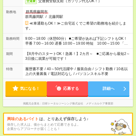
交通費全額支給（ガソリン代もOK！）
交通費
群馬県藤岡市
勤務地
群馬藤岡駅
/
北藤岡駅
≪車通勤もOK！≫ご自宅近くでご希望の勤務地を紹介しま
す。
9:00～18:00（休憩60分） ■ご希望があれば下記シフトもOK！
勤務時間
早番 7:00～16:00 遅番 10:00～19:00 時短 10:00～15:00 「家
族と休みを合わせたい」 「余裕を持って夕飯の準備がしたい」
「できれば残業はしたくない」 など、ご希望を教えてください
【8月中のスタートOK！急募！】2カ月～ ■ご応募から最短2～
期間
ね。 ※Wワーク希望の方へ 今ご覧のお仕事で希望する勤務時間
3日後に就業が可能です！
と、もう1つのお仕事の勤務時間。 合計で週40時間を超える場
合は応募できません。
履歴書不要
/
40～50代活躍中
/
服装自由
/
シフト勤務
/
10名以
特徴
上の大量募集
/
電話対応なし
/
パソコンスキル不要
気になる！
応募する
詳細へ
掲載元企業名
日研トータルソーシング株式会社 メディカルケア事業部
興味のあるバイト
は、とりあえず保存しよう♪
保存した求人は、後からまとめて応募できるよ。
企業からアプローチが届くことも！