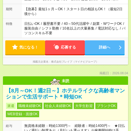
短 10:00～15:00 上記はあくまで一例です。 「夕方までには帰宅
しておきたい」 「朝はゆっくりのスタートがいい」 「お昼の時
【急募】最短1ヶ月～OK！スタート日の相談もOK！（最短2日
期間
間を有効に使いたい」 など、ご希望があれば教えてください
後から）
ね。
日払いOK
/
履歴書不要
/
40～50代活躍中
/
副業・WワークOK
/
特徴
服装自由
/
シフト勤務
/
10名以上の大量募集
/
電話対応なし
/
パ
ソコンスキル不要
気になる！
応募する
詳細へ
掲載元企業名
株式会社ブレイブ（マイナビグループ）
掲載日：2026.08.04
未読
【8月～OK！週2日～】ホテルライクな高齢者マン
ションで生活サポート＊時短OK
派遣
職種未経験OK
社会人未経験OK
大学生歓迎
ブランクOK
WEB登録・面接OK
無資格未経験：時給1300円～ 経験者：時給1400円～ ★日払
給与
い／週払い制度あり（月払いも選べます）※稼働開始時は手続き