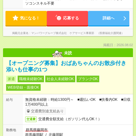
ソコンスキル不要
気になる！
応募する
詳細へ
掲載元企業名
マンパワーグループ株式会社 ケアサービス事業部 （医療福祉介護関連）
掲載日：2026.08.02
未読
【オープニング募集】おばあちゃんのお散歩付き
添いも仕事の1つ
派遣
職種未経験OK
社会人未経験OK
ブランクOK
WEB登録・面接OK
無資格未経験：時給1300円～ ■週払いOK ■扶養内OK ■日収
給与
1万400円以上
交通費別途支給あり
交通費全額支給（ガソリン代もOK！）
交通費
群馬県藤岡市
勤務地
群馬藤岡駅
/
北藤岡駅