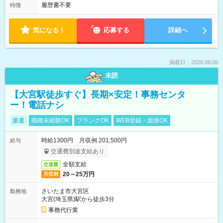
履歴書不要
特徴
気になる！
応募する
詳細へ
掲載日：2026.08.06
未読
【大宮駅徒歩すぐ】長期×安定！事務センタ
ー！電話ナシ
派遣
職種未経験OK
ブランクOK
WEB登録・面接OK
時給1300円 月収例 201,500円
給与
交通費別途支給あり
全額支給
交通費
20～25万円
月収例
さいたま市大宮区
勤務地
大宮(埼玉県)駅から徒歩3分
事務代行業