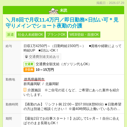
掲載日：2026.07.29
未読
＼月8回で月収11.4万円／即日勤務×日払い可＊見
守りメインでショート夜勤の介護
派遣
社会人未経験OK
ブランクOK
WEB登録・面接OK
日収1万4250円～（日勤時給1500円～） ■資格や経験によって
給与
時給UP ■日払いOK！
交通費別途支給あり
交通費全額支給（ガソリン代もOK）
交通費
10～15万円
月収例
群馬県藤岡市
勤務地
群馬藤岡駅
/
北藤岡駅
介護施設 ※ご自宅の近くなど、ご希望にあった案件を紹介
いたします。
【夜勤のみ】 ▽シフト例 22:00～翌07:00(休憩60分) ★日勤希望
勤務時間
の方は別途ご相談ください！ ※週40時間以上働いている方のW
ワークはNG
【最短2日でお仕事スタート！】お試しで1ヶ月～！自分に合え
期間
ばそのまま長期もOK！