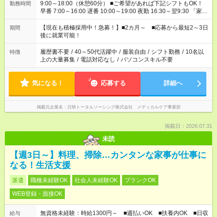
9:00～18:00（休憩60分） ■ご希望があれば下記シフトもOK！
勤務時間
早番 7:00～16:00 遅番 10:00～19:00 夜勤 16:30～翌9:30 「家族
と休みを合わせたい」 「余裕を持って夕飯の準備がしたい」
「できれば残業はしたくない」 など、ご希望を教えてください
【現在も積極採用中！急募！】■2カ月～ ■応募から最短2～3日
期間
ね。 ※Wワーク希望の方へ 今ご覧のお仕事で希望する勤務時間
後に就業可能！
と、もう1つのお仕事の勤務時間。 合計で週40時間を超える場
合は応募できません。
履歴書不要
/
40～50代活躍中
/
服装自由
/
シフト勤務
/
10名以
特徴
上の大量募集
/
電話対応なし
/
パソコンスキル不要
気になる！
応募する
詳細へ
掲載元企業名
日研トータルソーシング株式会社 メディカルケア事業部
掲載日：2026.07.31
未読
【週3日～】料理、掃除…カンタンな家事が仕事に
なる！生活支援
派遣
職種未経験OK
社会人未経験OK
ブランクOK
WEB登録・面接OK
無資格未経験：時給1300円～ ■週払いOK ■扶養内OK ■日収
給与