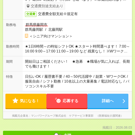
完了次第のお支払いとなります。
交通費別途支給あり
交通費全額支給※規定有
交通費
群馬県藤岡市
勤務地
群馬藤岡駅
/
北藤岡駅
＜シニア向けマンション＞
★1日6時間～の時短シフトOK ★スタート時間選べます！ 7:00～
勤務時間
16:00 9:00～17:00 11:00～19:00 など 残業なし！ ※Wワークの
場合、他のお仕事と合わせ週40時間超の就業はご案内できませ
ん ※法令に基づき、週20時間以上勤務は社会保険への加入対象
開始日はご相談ください！ ★急募 ★職場が気に入れば、長期
期間
となります ※労働者派遣法（日雇い派遣の原則禁止）により、
でも働けます！
短時間・短期間の就業はご案内が難しい場合があります
日払いOK
/
履歴書不要
/
40～50代活躍中
/
副業・WワークOK
/
特徴
服装自由
/
シフト勤務
/
10名以上の大量募集
/
電話対応なし
/
パ
ソコンスキル不要
気になる！
応募する
詳細へ
掲載元企業名
マンパワーグループ株式会社 ケアサービス事業部 （医療福祉介護関連）
掲載日：2026.08.03