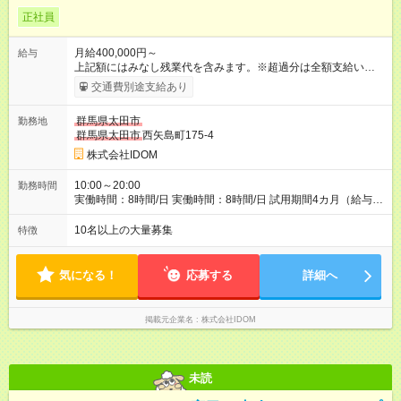
正社員
月給400,000円～
給与
上記額にはみなし残業代を含みます。※超過分は全額支給いたし
ます。 みなし残業代 51,021円 以上／月 みなし残業時間 20時間
交通費別途支給あり
／月 ※前職給与・経験を考慮し、決定いたします。 給与にプラ
スしてもらえる手当・インセンティブ ■交通費（月7万円まで）
群馬県太田市
勤務地
■地域給（月2万5000円まで ※地域による） ■能力給（月最大9
群馬県太田市
西矢島町175-4
万9000円） ■店長能力給（月最大35万2000円） ■インセンティ
ブ（年3回／最大140万円）※ ■子供手当（1人／月2万円～3万
株式会社IDOM
円）※18歳まで ■店長手当（月2万円） ■店舗規模手当（月最大
10万円） ※インセンティブは、一部所属部署により年3回支給。
10:00～20:00
勤務時間
所属事業部によって、基準が異なります。 【試用期間】試用期
実働時間：8時間/日 実働時間：8時間/日 試用期間4カ月（給与や
間あり 試用期間の長さ：4ヶ月 雇用形態、給与は本採用時と同
その他条件に変更なし） ※契約期間の定めなし
じです。
10名以上の大量募集
特徴
気になる！
応募する
詳細へ
掲載元企業名
株式会社IDOM
未読