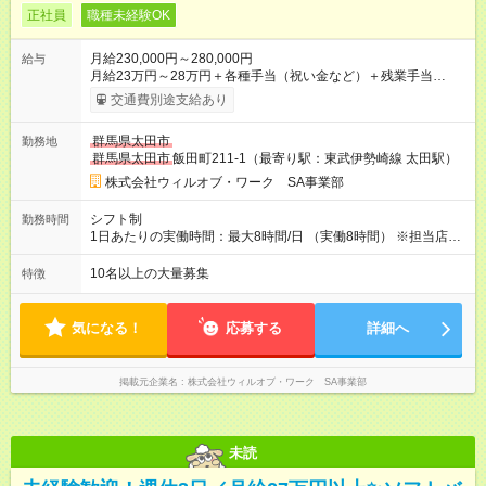
正社員
職種未経験OK
月給230,000円～280,000円
給与
月給23万円～28万円＋各種手当（祝い金など）＋残業手当
100％＋賞与年2回 ※年齢、スキルを考慮のうえ、スタート時の
交通費別途支給あり
給与を決定します。 ＜年収例＞ 420万円／26歳 リーダー職（月
給28万円×12か月＋賞与＋各種手当） 350万円／24歳（月給25
群馬県太田市
勤務地
万円×12か月＋賞与＋各種手当） 320万円／22歳（月給22万円
群馬県太田市
飯田町211-1（最寄り駅：東武伊勢崎線 太田駅）
×12か月＋賞与＋各種手当） 【試用期間】試用期間あり 試用期
間の長さ：2ヶ月 雇用形態、給与は本採用時と同じです。
株式会社ウィルオブ・ワーク SA事業部
シフト制
勤務時間
1日あたりの実働時間：最大8時間/日 （実働8時間） ※担当店舗
により異なります。 ※現場では余裕のあるシフトが組めるの
で、1ヶ月の残業は月平均9.3時間と少なめ。定時退勤できる日
10名以上の大量募集
特徴
も多いです。
気になる！
応募する
詳細へ
掲載元企業名
株式会社ウィルオブ・ワーク SA事業部
未読