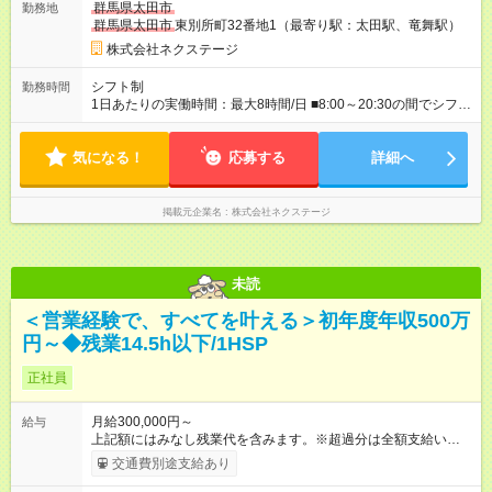
群馬県太田市
勤務地
ーバル型（全国転勤あり） 月収32万円～64万4，000円 ※グロ
群馬県太田市
東別所町32番地1（最寄り駅：太田駅、竜舞駅）
ーバル手当4万1，000円／月を含みます。 ■中域型（エリア内勤
務：県を跨ぐ転勤あり・転居は応相談） 月収29万円～60万7，
株式会社ネクステージ
000円 ■地域限定型（転居を伴う転勤なし：通勤可能な範囲の
み） 月収270万～58万3，000円 【 昇給・賞与 】 ■昇給：年1
シフト制
勤務時間
回 ■賞与：通常賞与/年4回＋チーム賞与/年2回（☆あなたの活躍
1日あたりの実働時間：最大8時間/日 ■8:00～20:30の間でシフト
に合わせて支給！※規定あり） 【試用期間】試用期間あり 試用
制（実働8h／休憩60分） ※9:30～18:30（メイン時間帯）を軸
期間の長さ：3ヶ月 雇用形態、給与は本採用時と同じです。
に早番・遅番あり ＼★深夜・夜勤なし＆残業月平均17h★／ 残
気になる！
業が少なめなので、仕事終わりの趣味や家族と過ごす時間もた
応募する
詳細へ
っぷり確保！ 無理なく安定したリズムで働けます◎
掲載元企業名
株式会社ネクステージ
未読
＜営業経験で、すべてを叶える＞初年度年収500万
円～◆残業14.5h以下/1HSP
正社員
月給300,000円～
給与
上記額にはみなし残業代を含みます。※超過分は全額支給いたし
ます。 みなし残業代 40,817円 以上／月 みなし残業時間 20時間
交通費別途支給あり
／月 月給＋インセンティブ＋賞与 ※前職給与・経験を考慮し、