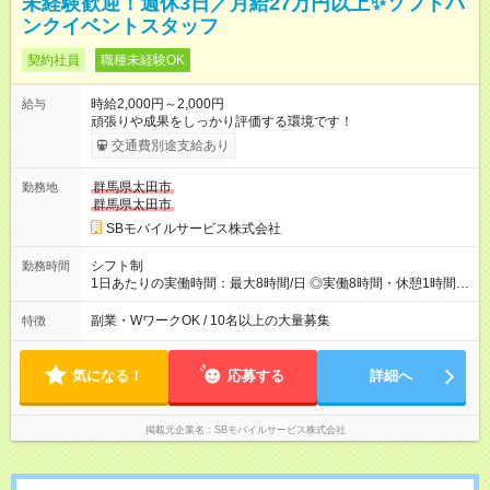
未経験歓迎！週休3日／月給27万円以上✨ソフトバ
ンクイベントスタッフ
契約社員
職種未経験OK
時給2,000円～2,000円
給与
頑張りや成果をしっかり評価する環境です！
交通費別途支給あり
群馬県太田市
勤務地
群馬県太田市
SBモバイルサービス株式会社
シフト制
勤務時間
1日あたりの実働時間：最大8時間/日 ◎実働8時間・休憩1時間 ◎
残業は月平均5時間程度です
副業・WワークOK / 10名以上の大量募集
特徴
気になる！
応募する
詳細へ
掲載元企業名
SBモバイルサービス株式会社