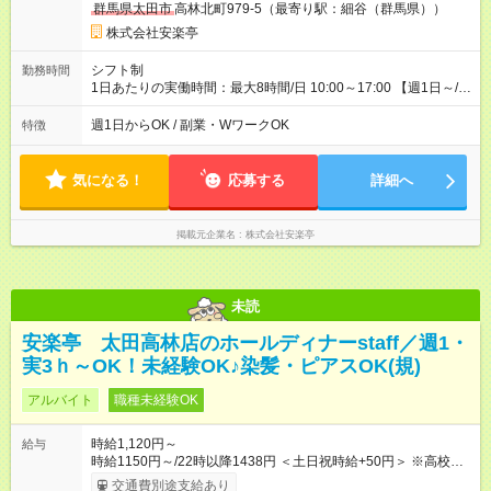
群馬県太田市
高林北町979-5（最寄り駅：細谷（群馬県））
時間の試用期間（研修期間）があります。
株式会社安楽亭
シフト制
勤務時間
1日あたりの実働時間：最大8時間/日 10:00～17:00 【週1日～/1
日3時間～OK！】 ＊レギュラー勤務ももちろん大歓迎！ 「子ど
ものお迎えまでの時間」 「ランチタイムだけ」 など、家庭の予
週1日からOK / 副業・WワークOK
特徴
定に合わせやすいシフト制！ ※ディナータイムの勤務希望も相
談可能◎
気になる！
応募する
詳細へ
掲載元企業名
株式会社安楽亭
未読
安楽亭 太田高林店のホールディナーstaff／週1・
実3ｈ～OK！未経験OK♪染髪・ピアスOK(規)
アルバイト
職種未経験OK
時給1,120円～
給与
時給1150円～/22時以降1438円 ＜土日祝時給+50円＞ ※高校生
時給1120円 【試用期間】試用期間あり 試用期間の長さ：12ヶ
交通費別途支給あり