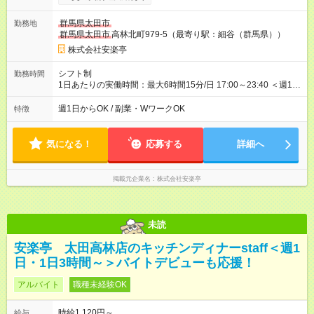
月 ※ 雇用形態と給与に、本採用時と異なる部分があります。 雇
用形態：本採用時と同じです。 給与：時給 1,080円以上 ※研修
群馬県太田市
勤務地
時給1110円 ※高校生時給1080円 ※最大12ヶ月の間で、合計30
群馬県太田市
高林北町979-5（最寄り駅：細谷（群馬県））
時間の試用期間（研修期間）があります。
株式会社安楽亭
シフト制
勤務時間
1日あたりの実働時間：最大6時間15分/日 17:00～23:40 ＜週1日
～/短時間OK！＞ ※18歳未満・高校生は21:30までの勤務 ・シフ
トは自己申告制だから私生活優先でOK◎ ・週1日もあれば週5日
週1日からOK / 副業・WワークOK
特徴
でがっつり勤務もOK！ 「Ｗワークで収入増やしたい」 「副業と
して短時間」など希望に合わせて働けます！
気になる！
応募する
詳細へ
掲載元企業名
株式会社安楽亭
未読
安楽亭 太田高林店のキッチンディナーstaff＜週1
日・1日3時間～＞バイトデビューも応援！
アルバイト
職種未経験OK
時給1,120円～
給与