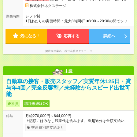
ーバル手当4万1，000円／月を含みます。 ■中域型（エリア内勤
務：県を跨ぐ転勤あり・転居は応相談） 月収29万円～60万7，
株式会社ネクステージ
000円 ■地域限定型（転居を伴う転勤なし：通勤可能な範囲の
み） 月収270万～58万3，000円 【 昇給・賞与 】 ■昇給：年1
シフト制
勤務時間
回 ■賞与：通常賞与/年4回＋チーム賞与/年2回（☆あなたの活躍
1日あたりの実働時間：最大8時間/日 ■8:00～20:30の間でシフト
に合わせて支給！※規定あり） 【試用期間】試用期間あり 試用
制（実働8h／休憩60分） ※9:30～18:30（メイン時間帯）を軸
期間の長さ：3ヶ月 雇用形態、給与は本採用時と同じです。
に早番・遅番あり ＼★深夜・夜勤なし＆残業月平均17h★／ 残
気になる！
業が少なめなので、仕事終わりの趣味や家族と過ごす時間もた
応募する
詳細へ
っぷり確保！ 無理なく安定したリズムで働けます◎
掲載元企業名
株式会社ネクステージ
未読
自動車の接客・販売スタッフ／実質年休125日・賞
与年4回／完全反響型／未経験からスピード出世可
能
正社員
職種未経験OK
月給270,000円～644,000円
給与
上記額にはみなし残業代を含みます。※超過分は全額支給いたし
ます。 みなし残業代 59,000円／月 みなし残業時間 29時間／月
交通費別途支給あり
※スキル・能力等を考慮の上決定します。 ＼★ご希望の働き方
に合わせて、以下の3タイプから自由に選択可能です★／ ■グロ