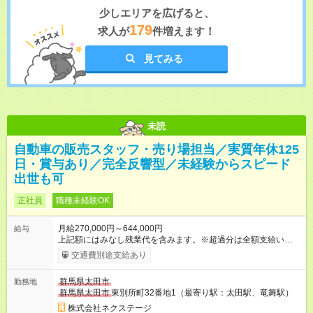
少しエリアを広げると、
179
求人が
件増えます！
見てみる
未読
自動車の販売スタッフ・売り場担当／実質年休125
日・賞与あり／完全反響型／未経験からスピード
出世も可
正社員
職種未経験OK
月給270,000円～644,000円
給与
上記額にはみなし残業代を含みます。※超過分は全額支給いたし
ます。 みなし残業代 59,000円／月 みなし残業時間 29時間／月
交通費別途支給あり
※スキル・能力等を考慮の上決定します。 ＼★ご希望の働き方
に合わせて、以下の3タイプから自由に選択可能です★／ ■グロ
群馬県太田市
勤務地
ーバル型（全国転勤あり） 月収32万円～64万4，000円 ※グロ
群馬県太田市
東別所町32番地1（最寄り駅：太田駅、竜舞駅）
ーバル手当4万1，000円／月を含みます。 ■中域型（エリア内勤
務：県を跨ぐ転勤あり・転居は応相談） 月収29万円～60万7，
株式会社ネクステージ