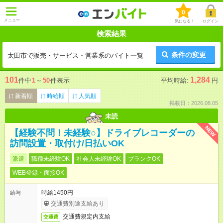
0
メニュー
気になる！
ログイン
検索結果
条件の変更
太田市で販売・サービス・営業系のバイト一覧
101
1,284
件中
1
～
50
件表示
平均時給:
円
新着順
時給順
人気順
掲載日：2026.08.05
未読
NEW
【経験不問！未経験○】ドライブレコーダーの
訪問設置・取付け/日払いOK
派遣
職種未経験OK
社会人未経験OK
ブランクOK
WEB登録・面接OK
時給1450円
給与
交通費別途支給あり
交通費規定内支給
交通費