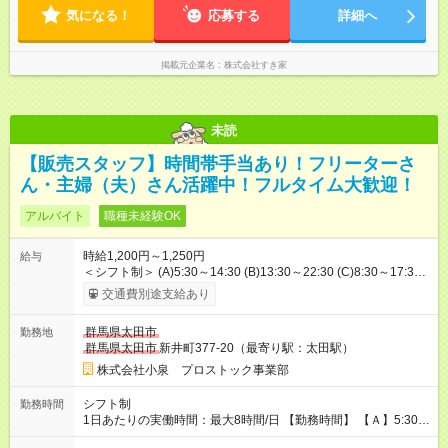
気になる！
応募する
詳細へ
掲載元企業名
株式会社すき家
未読
【販売スタッフ】時間帯手当あり！フリーターさ
ん・主婦（夫）さん活躍中！フルタイム大歓迎！
アルバイト
職種未経験OK
時給1,200円～1,250円
給与
＜シフト制＞ (A)5:30～14:30 (B)13:30～22:30 (C)8:30～17:30
※フルタイム働ける方大歓迎♪ AB番：時給1250円 ABC番：時給
交通費別途支給あり
1200円 ●時間帯手当あり 05:30～08:00 20:00～22:30 の時間帯
に勤務可能な方は、1勤務当たり300円の手当支給！ 《月収例》
群馬県太田市
勤務地
[フルタイムでガッツリ] 早番＆遅番 時給1250円、週5勤務の場合
群馬県太田市
新井町377-20（最寄り駅：太田駅）
- 月収22万6600円 ＝時給1250円×8ｈ×22日＋勤務手当300円
×22日 ＊入社祝い金支給(規定有) ＊シフトは気軽にご相談をくだ
株式会社小泉 プロストック事業部
さい 【試用期間】試用期間なし
シフト制
勤務時間
1日あたりの実働時間：最大8時間/日 【勤務時間】 【Ａ】5:30～
14:30 【Ｂ】13:30～22:30 【Ｃ】8:30～17:30 ★A、Bのシフト