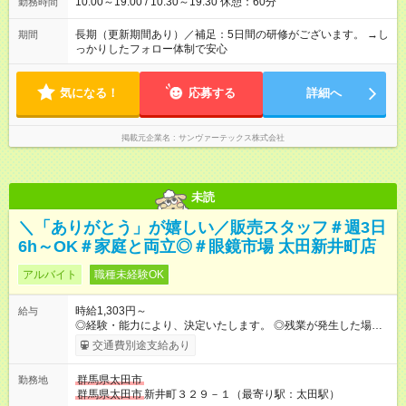
10:00～19:00 / 10:30～19:30 休憩：60分
勤務時間
長期（更新期間あり）／補足：5日間の研修がございます。 →し
期間
っかりしたフォロー体制で安心
気になる！
応募する
詳細へ
掲載元企業名
サンヴァーテックス株式会社
未読
＼「ありがとう」が嬉しい／販売スタッフ＃週3日
6h～OK＃家庭と両立◎＃眼鏡市場 太田新井町店
アルバイト
職種未経験OK
時給1,303円～
給与
◎経験・能力により、決定いたします。 ◎残業が発生した場合
は、1分単位で時間外手当を支給します。 【試用期間】試用期間
交通費別途支給あり
あり 試用期間の長さ：3ヶ月 雇用形態、給与は本採用時と同じ
です。
群馬県太田市
勤務地
群馬県太田市
新井町３２９－１（最寄り駅：太田駅）