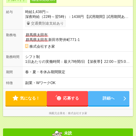
時給1,438円～
給与
深夜時給（22時～翌5時）：1438円 【試用期間】試用期間あり
試用期間の長さ：1ヶ月 雇用形態、給与は本採用時と同じです。
交通費別途支給あり
試用期間の実態は30日（※条件変更なし）ですが、切り上げで
一ヶ月とさせていただきます。 研修制度あり：15時間(研修中も
群馬県太田市
勤務地
同時給）
群馬県太田市
新田市野井町771-1
株式会社すき家
シフト制
勤務時間
1日あたりの実働時間：最大7時間/日 【深夜帯】22:00～翌5:00
週2日～・1日2h～OK◎ ※22:00から翌5:00までは18歳以上の方
のみ勤務可能です（18歳未満の深夜業務禁止のため） ★深夜で
春・夏・冬休み期間限定
期間
も安心して働けます★ すき家では、ワンオペを禁止していま
す。 必ず、2名以上での勤務を行いますので、安心して働けま
副業・WワークOK
特徴
す。
気になる！
応募する
詳細へ
掲載元企業名
株式会社すき家
未読