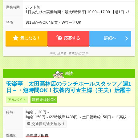
シフト制
勤務時間
1日あたりの実働時間：最大8時間/日 10:00～17:00 【週1日～/1
日3時間～OK！】 ＊レギュラー勤務ももちろん大歓迎！ 「子ど
ものお迎えまでの時間」 「ランチタイムだけ」 など、家庭の予
週1日からOK / 副業・WワークOK
特徴
定に合わせやすいシフト制！ ※ディナータイムの勤務希望も相
談可能◎
気になる！
応募する
詳細へ
掲載元企業名
株式会社安楽亭
未読
安楽亭 太田高林店のランチホールスタッフ／週1
日～・短時間OK！扶養内可★主婦（主夫）活躍中
アルバイト
職種未経験OK
時給1,120円～
給与
時給1150円～/22時以降1438円 ＜土日祝時給+50円＞ ※高校生
時給1120円 【試用期間】試用期間あり 試用期間の長さ：12ヶ
交通費別途支給あり
月 ※ 雇用形態と給与に、本採用時と異なる部分があります。 雇
用形態：本採用時と同じです。 給与：時給 1,080円以上 ※研修
群馬県太田市
勤務地
時給1110円 ※高校生時給1080円 ※最大12ヶ月の間で、合計30