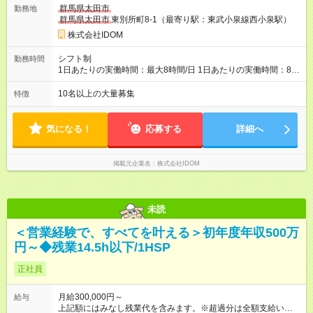
決定いたします。 ＼頑張りはさらに給与で還元！／ ★昇給査定
群馬県太田市
勤務地
年1回 ★能力給査定年3回 ★賞与年2回／平均3ヶ月分 ★インセン
群馬県太田市
東別所町8-1（最寄り駅：東武小泉線西小泉駅）
ティブ（毎月支給／年平均支給額：90万円） ★管理職昇格後：
月収目安55万円、年収650万円～1000万円前後 ◎キャリアアッ
株式会社IDOM
プも応援！ 若手のうちから、様々なキャリアにチャレンジでき
るのも当社ならでは。1年後に店長になったメンバーもいます。
シフト制
勤務時間
【試用期間】試用期間あり 試用期間の長さ：4ヶ月 雇用形態、
1日あたりの実働時間：最大8時間/日 1日あたりの実働時間：8時
給与は本採用時と同じです。
間 シフト制
10名以上の大量募集
特徴
気になる！
応募する
詳細へ
掲載元企業名
株式会社IDOM
未読
＜営業経験で、すべてを叶える＞初年度年収500万
円～◆残業14.5h以下/1HSP
正社員
月給300,000円～
給与
上記額にはみなし残業代を含みます。※超過分は全額支給いたし