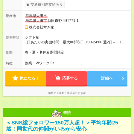
1438円 高校生時給：1100円 【特別手当】早朝手当（5：00-9：
交通費別途支給あり
00）時給+150円 【試用期間】試用期間あり 試用期間の長さ：1
ヶ月 雇用形態、給与は本採用時と同じです。 試用期間の実態は
群馬県太田市
勤務地
30日（※条件変更なし）ですが、切り上げで一ヶ月とさせてい
群馬県太田市
新田市野井町771-1
ただきます。 研修制度あり：15時間(研修中も同時給）
株式会社すき家
シフト制
勤務時間
1日あたりの実働時間：最大8時間/日 0:00-24:00 週2日～・1日
2h～OK ＜シフト例＞ 〇朝帯 5:00-9:00 〇昼帯 9:00-14:00 〇午
後帯 14:00-18:00 〇夜帯 18:00-22:00 〇深夜帯 22:00-翌5:00 基
春・夏・冬休み期間限定
期間
本は固定シフトですが家庭の都合などイレギュラーには対応し
ます♪
副業・WワークOK
特徴
気になる！
応募する
詳細へ
掲載元企業名
株式会社すき家
未読
＜SNS総フォロワー150万人超！＞平均年齢25
歳！同世代の仲間がいるから安心