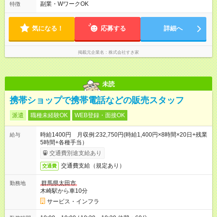
す。 必ず、2名以上での勤務を行いますので、安心して働けま
副業・WワークOK
特徴
す。
気になる！
応募する
詳細へ
掲載元企業名
株式会社すき家
未読
携帯ショップで携帯電話などの販売スタッフ
派遣
職種未経験OK
WEB登録・面接OK
時給1400円 月収例:232,750円(時給1,400円×8時間×20日+残業
給与
5時間+各種手当）
交通費別途支給あり
交通費支給（規定あり）
交通費
群馬県太田市
勤務地
木崎駅から車10分
サービス・インフラ