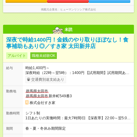
掲載元企業名
ヒューマンリソシア株式会社
未読
深夜で時給1400円！金銭のやり取りほぼなし！食
事補助もあり◎／すき家 太田新井店
アルバイト
職種未経験OK
時給1,400円～
給与
深夜時給（22時～翌5時）：1400円 【試用期間】試用期間あり
試用期間の長さ：1ヶ月 雇用形態、給与は本採用時と同じです。
交通費別途支給あり
試用期間の実態は30日（※条件変更なし）ですが、切り上げで
一ヶ月とさせていただきます。 研修制度あり：15時間(研修中も
群馬県太田市
勤務地
同時給）
群馬県太田市
新井町549番3
株式会社すき家
シフト制
勤務時間
1日あたりの実働時間：最大7時間/日 【深夜帯】22:00～翌5:00
週2日～・1日2h～OK◎ ※22:00から翌5:00までは18歳以上の方
のみ勤務可能です（18歳未満の深夜業務禁止のため） ★深夜で
春・夏・冬休み期間限定
期間
も安心して働けます★ すき家では、ワンオペを禁止していま