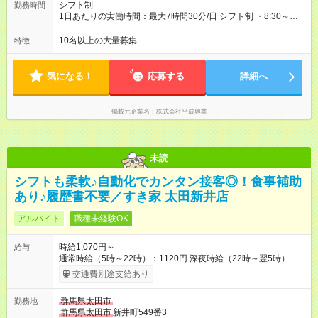
シフト制
勤務時間
1日あたりの実働時間：最大7時間30分/日 シフト制 ・8:30～
16:30 ・16:00～24:00 ※シフト内、始業・終業時間の相談可
10名以上の大量募集
特徴
気になる！
応募する
詳細へ
掲載元企業名
株式会社平成興業
未読
シフトも柔軟♪自動化でカンタン接客◎！食事補助
あり♪履歴書不要／すき家 太田新井店
アルバイト
職種未経験OK
時給1,070円～
給与
通常時給（5時～22時）：1120円 深夜時給（22時～翌5時）：
1400円 高校生時給：1070円 【特別手当】早朝手当（5：00-9：
交通費別途支給あり
00）時給+150円 【試用期間】試用期間あり 試用期間の長さ：1
ヶ月 雇用形態、給与は本採用時と同じです。 試用期間の実態は
群馬県太田市
勤務地
30日（※条件変更なし）ですが、切り上げで一ヶ月とさせてい
群馬県太田市
新井町549番3
ただきます。 研修制度あり：15時間(研修中も同時給）