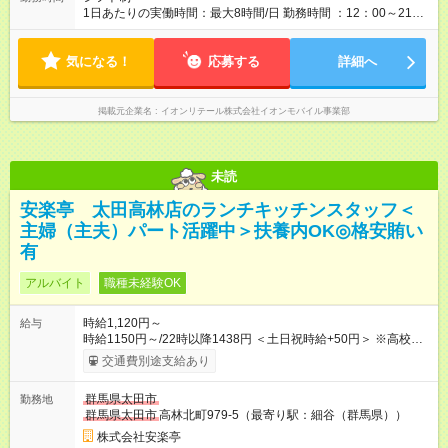
1日あたりの実働時間：最大8時間/日 勤務時間 ：12：00～21：
00 のうち 1日4時間～、週3日～OK 基本残業なし ※月87時間勤
務もフルタイム勤務もOK！ ※月に土日半分以上出勤できる方 ・
気になる！
1日4時間x週4日（扶養内勤務） ・1日6時間x週4日（社会保険加
応募する
詳細へ
入） など、勤務パターンを選ぶことが出来ます！
掲載元企業名
イオンリテール株式会社イオンモバイル事業部
未読
安楽亭 太田高林店のランチキッチンスタッフ＜
主婦（主夫）パート活躍中＞扶養内OK◎格安賄い
有
アルバイト
職種未経験OK
時給1,120円～
給与
時給1150円～/22時以降1438円 ＜土日祝時給+50円＞ ※高校生
時給1120円 【試用期間】試用期間あり 試用期間の長さ：12ヶ
交通費別途支給あり
月 ※ 雇用形態と給与に、本採用時と異なる部分があります。 雇
用形態：本採用時と同じです。 給与：時給 1,080円以上 ※研修
群馬県太田市
勤務地
時給1110円 ※高校生時給1080円 ※最大12ヶ月の間で、合計30
群馬県太田市
高林北町979-5（最寄り駅：細谷（群馬県））
時間の試用期間（研修期間）があります。
株式会社安楽亭