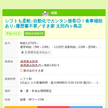
未読
シフトも柔軟♪自動化でカンタン接客◎！食事補助
あり♪履歴書不要／すき家 太田内ヶ島店
アルバイト
職種未経験OK
時給1,070円～
給与
通常時給（5時～22時）：1120円 深夜時給（22時～翌5時）：
1400円 高校生時給：1070円 【特別手当】早朝手当（5：00-9：
交通費別途支給あり
00）時給+150円 【試用期間】試用期間あり 試用期間の長さ：1
ヶ月 雇用形態、給与は本採用時と同じです。 試用期間の実態は
群馬県太田市
勤務地
30日（※条件変更なし）ですが、切り上げで一ヶ月とさせてい
群馬県太田市
内ヶ島町1492-5
ただきます。 研修制度あり：15時間(研修中も同時給）
株式会社すき家
シフト制
勤務時間
1日あたりの実働時間：最大8時間/日 0:00-24:00 週2日～・1日
2h～OK ＜シフト例＞ 〇朝帯 5:00-9:00 〇昼帯 9:00-14:00 〇午
後帯 14:00-18:00 〇夜帯 18:00-22:00 〇深夜帯 22:00-翌5:00 基
春・夏・冬休み期間限定
期間
本は固定シフトですが家庭の都合などイレギュラーには対応し
ます♪
副業・WワークOK
特徴