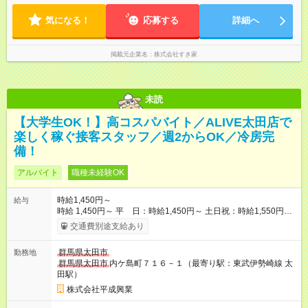
気になる！
応募する
詳細へ
掲載元企業名
株式会社すき家
未読
【大学生OK！】高コスパバイト／ALIVE太田店で
楽しく稼ぐ接客スタッフ／週2からOK／冷房完
備！
アルバイト
職種未経験OK
時給1,450円～
給与
時給 1,450円～ 平 日：時給1,450円～ 土日祝：時給1,550円～
※22時以降25％ＵＰ 【試用期間】試用期間なし
交通費別途支給あり
群馬県太田市
勤務地
群馬県太田市
内ケ島町７１６－１（最寄り駅：東武伊勢崎線 太
田駅）
株式会社平成興業