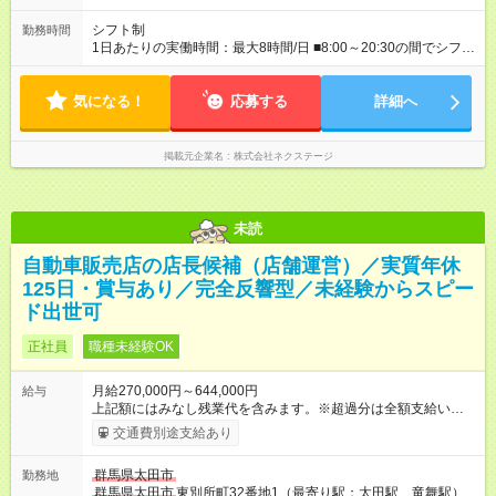
000円 ■地域限定型（転居を伴う転勤なし：通勤可能な範囲の
み） 月収270万～58万3，000円 【 昇給・賞与 】 ■昇給：年1
シフト制
勤務時間
回 ■賞与：通常賞与/年4回＋チーム賞与/年2回（☆あなたの活躍
1日あたりの実働時間：最大8時間/日 ■8:00～20:30の間でシフト
に合わせて支給！※規定あり） 【試用期間】試用期間あり 試用
制（実働8h／休憩60分） ※9:30～18:30（メイン時間帯）を軸
期間の長さ：3ヶ月 雇用形態、給与は本採用時と同じです。
に早番・遅番あり ＼★深夜・夜勤なし＆残業月平均17h★／ 残
気になる！
業が少なめなので、仕事終わりの趣味や家族と過ごす時間もた
応募する
詳細へ
っぷり確保！ 無理なく安定したリズムで働けます◎
掲載元企業名
株式会社ネクステージ
未読
自動車販売店の店長候補（店舗運営）／実質年休
125日・賞与あり／完全反響型／未経験からスピー
ド出世可
正社員
職種未経験OK
月給270,000円～644,000円
給与
上記額にはみなし残業代を含みます。※超過分は全額支給いたし
ます。 みなし残業代 59,000円／月 みなし残業時間 29時間／月
交通費別途支給あり
※スキル・能力等を考慮の上決定します。 ＼★ご希望の働き方
に合わせて、以下の3タイプから自由に選択可能です★／ ■グロ
群馬県太田市
勤務地
ーバル型（全国転勤あり） 月収32万円～64万4，000円 ※グロ
群馬県太田市
東別所町32番地1（最寄り駅：太田駅、竜舞駅）