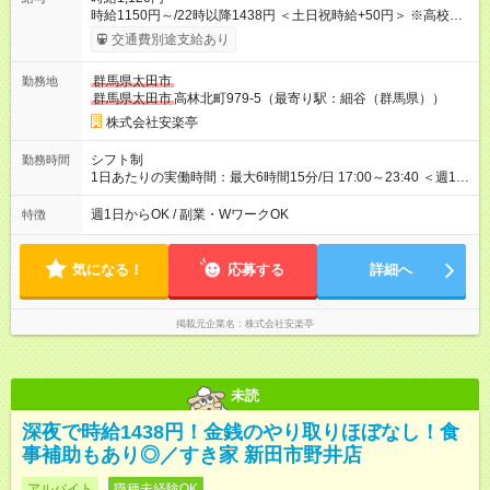
時給1150円～/22時以降1438円 ＜土日祝時給+50円＞ ※高校生
時給1120円 【試用期間】試用期間あり 試用期間の長さ：12ヶ
交通費別途支給あり
月 ※ 雇用形態と給与に、本採用時と異なる部分があります。 雇
用形態：本採用時と同じです。 給与：時給 1,080円以上 ※研修
群馬県太田市
勤務地
時給1110円 ※高校生時給1080円 ※最大12ヶ月の間で、合計30
群馬県太田市
高林北町979-5（最寄り駅：細谷（群馬県））
時間の試用期間（研修期間）があります。
株式会社安楽亭
シフト制
勤務時間
1日あたりの実働時間：最大6時間15分/日 17:00～23:40 ＜週1日
～/短時間OK！＞ ※18歳未満・高校生は21:30までの勤務 ・シフ
トは自己申告制だから私生活優先でOK◎ ・週1日もあれば週5日
週1日からOK / 副業・WワークOK
特徴
でがっつり勤務もOK！ 「Ｗワークで収入増やしたい」 「副業と
して短時間」など希望に合わせて働けます！
気になる！
応募する
詳細へ
掲載元企業名
株式会社安楽亭
未読
深夜で時給1438円！金銭のやり取りほぼなし！食
事補助もあり◎／すき家 新田市野井店
アルバイト
職種未経験OK