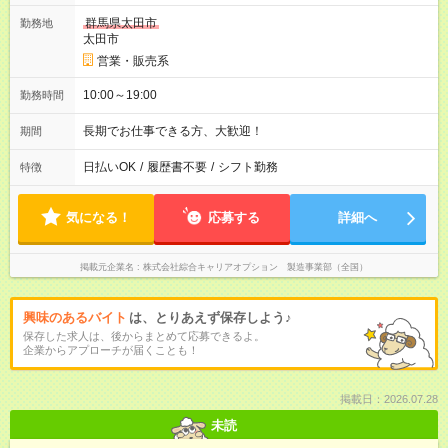
群馬県太田市
勤務地
太田市
営業・販売系
10:00～19:00
勤務時間
長期でお仕事できる方、大歓迎！
期間
日払いOK
/
履歴書不要
/
シフト勤務
特徴
気になる！
応募する
詳細へ
掲載元企業名
株式会社綜合キャリアオプション 製造事業部（全国）
興味のあるバイト
は、とりあえず保存しよう♪
保存した求人は、後からまとめて応募できるよ。
企業からアプローチが届くことも！
掲載日：2026.07.28
未読