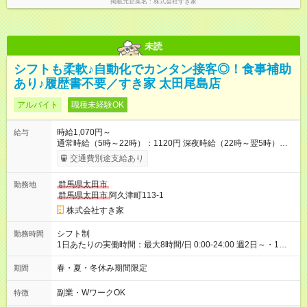
掲載元企業名
株式会社すき家
未読
シフトも柔軟♪自動化でカンタン接客◎！食事補助
あり♪履歴書不要／すき家 太田尾島店
アルバイト
職種未経験OK
時給1,070円～
給与
通常時給（5時～22時）：1120円 深夜時給（22時～翌5時）：
1400円 高校生時給：1070円 【特別手当】早朝手当（5：00-9：
交通費別途支給あり
00）時給+150円 【試用期間】試用期間あり 試用期間の長さ：1
ヶ月 雇用形態、給与は本採用時と同じです。 試用期間の実態は
群馬県太田市
勤務地
30日（※条件変更なし）ですが、切り上げで一ヶ月とさせてい
群馬県太田市
阿久津町113-1
ただきます。 研修制度あり：15時間(研修中も同時給）
株式会社すき家
シフト制
勤務時間
1日あたりの実働時間：最大8時間/日 0:00-24:00 週2日～・1日
2h～OK ＜シフト例＞ 〇朝帯 5:00-9:00 〇昼帯 9:00-14:00 〇午
後帯 14:00-18:00 〇夜帯 18:00-22:00 〇深夜帯 22:00-翌5:00 基
春・夏・冬休み期間限定
期間
本は固定シフトですが家庭の都合などイレギュラーには対応し
ます♪
副業・WワークOK
特徴