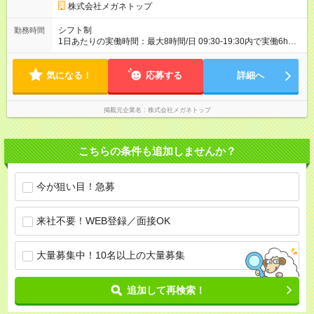
株式会社メガネトップ
シフト制
勤務時間
1日あたりの実働時間：最大8時間/日 09:30-19:30内で実働6h
※1日6h以上、 土日含む週3日以上勤務できる方 （シフト例） パ
ート（朝）：10～17時 パート（昼）：12～19時など ※副業・W
気になる！
ワーク不可
応募する
詳細へ
掲載元企業名
株式会社メガネトップ
こちらの条件も追加しませんか？
今が狙い目！急募
来社不要！WEB登録／面接OK
大量募集中！10名以上の大量募集
追加して再検索！