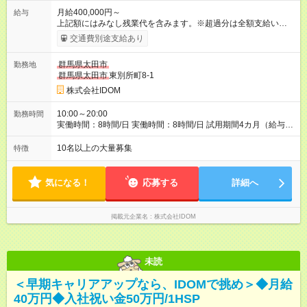
月給400,000円～
給与
上記額にはみなし残業代を含みます。※超過分は全額支給いたし
ます。 みなし残業代 51,021円 以上／月 みなし残業時間 20時間
交通費別途支給あり
／月 ※前職給与・経験を考慮し、決定いたします。 給与にプラ
スしてもらえる手当・インセンティブ ■交通費（月7万円まで）
群馬県太田市
勤務地
■地域給（月2万5000円まで ※地域による） ■能力給（月最大9
群馬県太田市
東別所町8-1
万9000円） ■店長能力給（月最大35万2000円） ■インセンティ
ブ（年3回／最大140万円）※ ■子供手当（1人／月2万円～3万
株式会社IDOM
円）※18歳まで ■店長手当（月2万円） ■店舗規模手当（月最大
10万円） ※インセンティブは、一部所属部署により年3回支給。
10:00～20:00
勤務時間
所属事業部によって、基準が異なります。 【試用期間】試用期
実働時間：8時間/日 実働時間：8時間/日 試用期間4カ月（給与や
間あり 試用期間の長さ：4ヶ月 雇用形態、給与は本採用時と同
その他条件に変更なし） ※契約期間の定めなし
じです。
10名以上の大量募集
特徴
気になる！
応募する
詳細へ
掲載元企業名
株式会社IDOM
未読
＜早期キャリアアップなら、IDOMで挑め＞◆月給
40万円◆入社祝い金50万円/1HSP