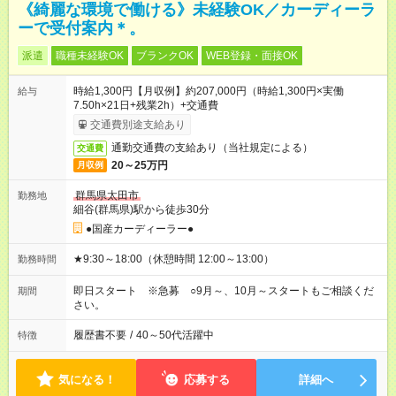
《綺麗な環境で働ける》未経験OK／カーディーラ
ーで受付案内＊。
派遣
職種未経験OK
ブランクOK
WEB登録・面接OK
時給1,300円【月収例】約207,000円（時給1,300円×実働
給与
7.50h×21日+残業2h）+交通費
交通費別途支給あり
通勤交通費の支給あり（当社規定による）
交通費
20～25万円
月収例
群馬県太田市
勤務地
細谷(群馬県)駅から徒歩30分
●国産カーディーラー●
★9:30～18:00（休憩時間 12:00～13:00）
勤務時間
即日スタート ※急募 ○9月～、10月～スタートもご相談くだ
期間
さい。
履歴書不要
/
40～50代活躍中
特徴
気になる！
応募する
詳細へ