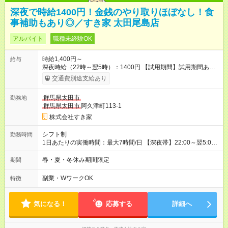
深夜で時給1400円！金銭のやり取りほぼなし！食
事補助もあり◎／すき家 太田尾島店
アルバイト
職種未経験OK
時給1,400円～
給与
深夜時給（22時～翌5時）：1400円 【試用期間】試用期間あり
試用期間の長さ：1ヶ月 雇用形態、給与は本採用時と同じです。
交通費別途支給あり
試用期間の実態は30日（※条件変更なし）ですが、切り上げで
一ヶ月とさせていただきます。 研修制度あり：15時間(研修中も
群馬県太田市
勤務地
同時給）
群馬県太田市
阿久津町113-1
株式会社すき家
シフト制
勤務時間
1日あたりの実働時間：最大7時間/日 【深夜帯】22:00～翌5:00
週2日～・1日2h～OK◎ ※22:00から翌5:00までは18歳以上の方
のみ勤務可能です（18歳未満の深夜業務禁止のため） ★深夜で
春・夏・冬休み期間限定
期間
も安心して働けます★ すき家では、ワンオペを禁止していま
す。 必ず、2名以上での勤務を行いますので、安心して働けま
副業・WワークOK
特徴
す。
気になる！
応募する
詳細へ