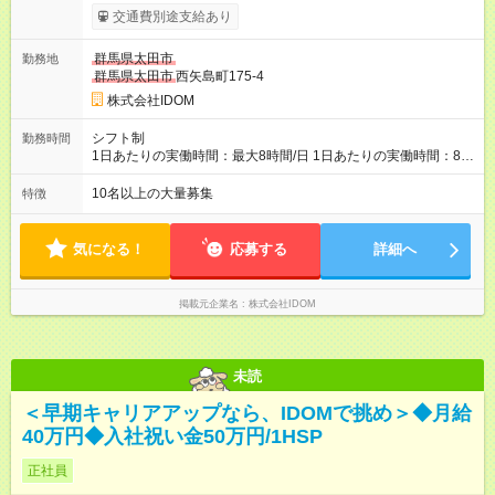
ます。 みなし残業代 40,817円 以上／月 みなし残業時間 20時間
交通費別途支給あり
／月 月給＋インセンティブ＋賞与 ※前職給与・経験を考慮し、
決定いたします。 ＼頑張りはさらに給与で還元！／ ★昇給査定
群馬県太田市
勤務地
年1回 ★能力給査定年3回 ★賞与年2回／平均3ヶ月分 ★インセン
群馬県太田市
西矢島町175-4
ティブ（毎月支給／年平均支給額：90万円） ★管理職昇格後：
月収目安55万円、年収650万円～1000万円前後 ◎キャリアアッ
株式会社IDOM
プも応援！ 若手のうちから、様々なキャリアにチャレンジでき
るのも当社ならでは。1年後に店長になったメンバーもいます。
シフト制
勤務時間
【試用期間】試用期間あり 試用期間の長さ：4ヶ月 雇用形態、
1日あたりの実働時間：最大8時間/日 1日あたりの実働時間：8時
給与は本採用時と同じです。
間 シフト制
10名以上の大量募集
特徴
気になる！
応募する
詳細へ
掲載元企業名
株式会社IDOM
未読
＜早期キャリアアップなら、IDOMで挑め＞◆月給
40万円◆入社祝い金50万円/1HSP
正社員