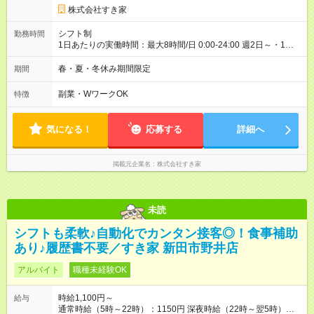
株式会社すき家
シフト制
勤務時間
1日あたりの実働時間：最大8時間/日 0:00-24:00 週2日～・1日
2h～OK ＜シフト例＞ 〇朝帯 5:00-9:00 〇昼帯 9:00-14:00 〇午
後帯 14:00-18:00 〇夜帯 18:00-22:00 〇深夜帯 22:00-翌5:00 基
春・夏・冬休み期間限定
期間
本は固定シフトですが家庭の都合などイレギュラーには対応し
ます♪
副業・WワークOK
特徴
気になる！
応募する
詳細へ
掲載元企業名
株式会社すき家
未読
シフトも柔軟♪自動化でカンタン接客◎！食事補助
あり♪履歴書不要／すき家 新田市野井店
アルバイト
職種未経験OK
時給1,100円～
給与
通常時給（5時～22時）：1150円 深夜時給（22時～翌5時）：