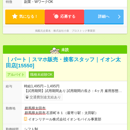
のうち5:30～8:00、20:00～22:30の時間帯には別途「時間帯手
副業・WワークOK
特徴
当」がつきます。 ★週3、1日3h～OK！ ※時間・曜日相談可
気になる！
応募する
詳細へ
掲載元企業名
株式会社小泉 プロストック事業部
未読
｜パート｜スマホ販売・接客スタッフ｜イオン太
田店[15550]
アルバイト
職種未経験OK
時給1,495円～1,495円
給与
【試用期間】試用期間あり 試用期間の長さ：4ヶ月 雇用形態、
給与は本採用時と同じです。 試用期間中の労働時間は月間80時
交通費別途支給あり
間未満となります。
群馬県太田市
勤務地
群馬県太田市
石原町８１（最寄り駅：太田駅）
イオンリテール株式会社イオンモバイル事業部
シフト制
勤務時間