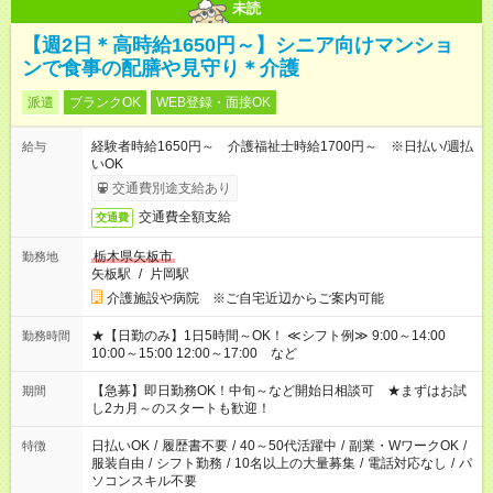
未読
【週2日＊高時給1650円～】シニア向けマンショ
ンで食事の配膳や見守り＊介護
派遣
ブランクOK
WEB登録・面接OK
経験者時給1650円～ 介護福祉士時給1700円～ ※日払い/週払
給与
いOK
交通費別途支給あり
交通費全額支給
交通費
栃木県矢板市
勤務地
矢板駅
/
片岡駅
介護施設や病院 ※ご自宅近辺からご案内可能
★【日勤のみ】1日5時間～OK！ ≪シフト例≫ 9:00～14:00
勤務時間
10:00～15:00 12:00～17:00 など
【急募】即日勤務OK！中旬～など開始日相談可 ★まずはお試
期間
し2カ月～のスタートも歓迎！
日払いOK
/
履歴書不要
/
40～50代活躍中
/
副業・WワークOK
/
特徴
服装自由
/
シフト勤務
/
10名以上の大量募集
/
電話対応なし
/
パ
ソコンスキル不要