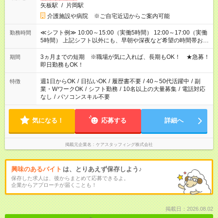
矢板駅
/
片岡駅
介護施設や病院 ※ご自宅近辺からご案内可能
≪シフト例≫ 10:00～15:00（実働5時間） 12:00～17:00（実働
勤務時間
5時間） 上記シフト以外にも、早朝や深夜など希望の時間帯お聞
かせください！ 事前に担当からヒアリングもしますので、ご安
心ください！
3ヵ月までの短期 ※職場が気に入れば、長期もOK！ ★急募！
期間
即日勤務もOK！
週1日からOK
/
日払いOK
/
履歴書不要
/
40～50代活躍中
/
副
特徴
業・WワークOK
/
シフト勤務
/
10名以上の大量募集
/
電話対応
なし
/
パソコンスキル不要
気になる！
応募する
詳細へ
掲載元企業名
ケアスタッフィング株式会社
興味のあるバイト
は、とりあえず保存しよう♪
保存した求人は、後からまとめて応募できるよ。
企業からアプローチが届くことも！
掲載日：2026.08.02