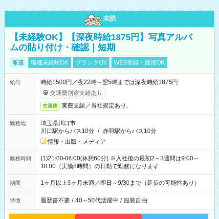
未読
【未経験OK】【深夜時給1875円】写真アルバ
ムの貼り付け・確認｜短期
派遣
職種未経験OK
ブランクOK
WEB登録・面接OK
時給1500円／夜22時～翌5時までは深夜時給1875円
給与
交通費別途支給あり
実費支給／当社規定あり。
交通費
埼玉県川口市
勤務地
川口駅からバス10分
/
赤羽駅からバス10分
情報・出版・メディア
(1)21:00-06:00(休憩60分) ※入社後の最初2～3週間は9:00～
勤務時間
18:00（実働8時間）の日勤で勤務になります
1ヶ月以上3ヶ月未満／即日～9/30まで（延長の可能性あり）
期間
履歴書不要
/
40～50代活躍中
/
服装自由
特徴