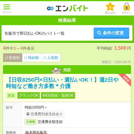
0
メニュー
気になる！
ログイン
検索結果
条件の変更
矢板市で即日払いOKのバイト一覧
4
1,500
件中
1
～
4
件表示
平均時給:
円
新着順
時給順
人気順
掲載日：2026.08.05
未読
NEW
【日収8250円×日払い・週払いOK！】週2日や
時短など働き方多数＊介護
派遣
ブランクOK
WEB登録・面接OK
時給1650円～
給与
交通費別途支給あり
交通費全額支給
交通費
栃木県矢板市
勤務地