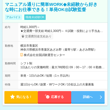
マニュアル通りに簡単WORK◆未経験から好き
な時にお仕事できる！単発OK◎試験監督
アルバイト
職種未経験OK
時給1,300円～
給与
★交通費一部支給 時給1,300円～ ※試験・役割により手当あり
※勤務回数により昇給あり 【即給（前払い）オプションあ
交通費別途支給あり
り！】 希望される場合、勤務から1週間ほどで給与の一部を受け
取れます。 ※手数料418円がかかります。 【過去試験日の収入
横浜市青葉区
勤務地
例】 ・河合塾模擬試験 8:30～17:30（休憩1時間） 時給1,300円
神奈川県横浜市青葉区あざみ野（最寄り駅：あざみ野駅）
×8時間＝日収10,400円＋交通費 ※当日の役割により時給＋100
円の場合あり ・国家試験 7:00～13:30（休憩なし） 時給1,300
株式会社全国試験運営センター
円（役割手当＋100円）×6時間＝日収8,400円＋交通費 【試用期
間】試用期間なし
シフト制
勤務時間
1日あたりの実働時間：最大7時間/日 09：00～17：00 ※勤務時
間は 試験により異なります。
単発・1日のみOK / 短期（1ヶ月以内）
期間
週1日からOK / 副業・WワークOK / 10名以上の大量募集
特徴
気になる！
応募する
詳細へ