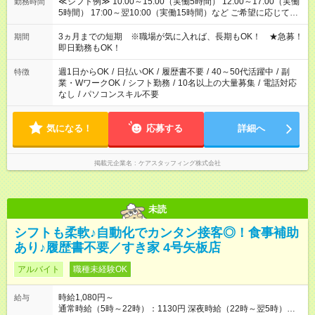
≪シフト例≫ 10:00～15:00（実働5時間） 12:00～17:00（実働
勤務時間
5時間） 17:00～翌10:00（実働15時間）など ご希望に応じて、
働く時間は調整できます！ お気軽に担当へ相談ください！
3ヵ月までの短期 ※職場が気に入れば、長期もOK！ ★急募！
期間
即日勤務もOK！
週1日からOK
/
日払いOK
/
履歴書不要
/
40～50代活躍中
/
副
特徴
業・WワークOK
/
シフト勤務
/
10名以上の大量募集
/
電話対応
なし
/
パソコンスキル不要
気になる！
応募する
詳細へ
掲載元企業名
ケアスタッフィング株式会社
未読
シフトも柔軟♪自動化でカンタン接客◎！食事補助
あり♪履歴書不要／すき家 4号矢板店
アルバイト
職種未経験OK
時給1,080円～
給与
通常時給（5時～22時）：1130円 深夜時給（22時～翌5時）：