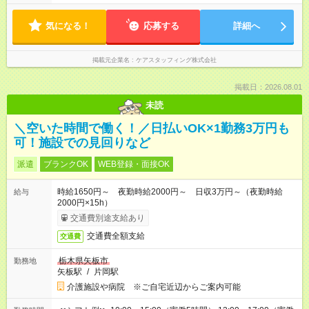
気になる！
応募する
詳細へ
掲載元企業名
ケアスタッフィング株式会社
掲載日：2026.08.01
未読
＼空いた時間で働く！／日払いOK×1勤務3万円も
可！施設での見回りなど
派遣
ブランクOK
WEB登録・面接OK
時給1650円～ 夜勤時給2000円～ 日収3万円～（夜勤時給
給与
2000円×15h）
交通費別途支給あり
交通費全額支給
交通費
栃木県矢板市
勤務地
矢板駅
/
片岡駅
介護施設や病院 ※ご自宅近辺からご案内可能