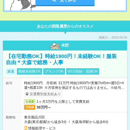
見てみる
あなたの閲覧履歴からのオススメ
掲載日：2026.08.06
未読
【在宅勤務OK】時給1900円！未経験OK！服装
自由＊大森で総務・人事
派遣
職種未経験OK
ブランクOK
WEB登録・面接OK
時給1900円 月収例 31万円 時給1900円×実働7h45m×週5日×4
給与
週+残業10h ※月収例を保証するものではありません。※給与即
受取りサービス利用可（利用条件有）
交通費別途支給あり
1ヶ月3万円を上限として実費支給
交通費
30万円～
月収例
東京都品川区
勤務地
大森(東京都)駅から徒歩3分
/
大森海岸駅から徒歩6分
情報処理サ－ビス