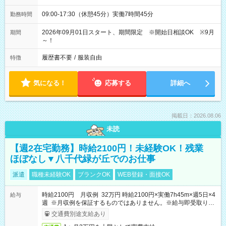
09:00-17:30（休憩45分）実働7時間45分
勤務時間
2026年09月01日スタート、期間限定 ※開始日相談OK ※9月
期間
～！
履歴書不要
/
服装自由
特徴
気になる！
応募する
詳細へ
掲載日：2026.08.06
未読
【週2在宅勤務】時給2100円！未経験OK！残業
ほぼなし▼八千代緑が丘でのお仕事
派遣
職種未経験OK
ブランクOK
WEB登録・面接OK
時給2100円 月収例 32万円 時給2100円×実働7h45m×週5日×4
給与
週 ※月収例を保証するものではありません。※給与即受取りサ
ービス利用可（利用条件有）
交通費別途支給あり