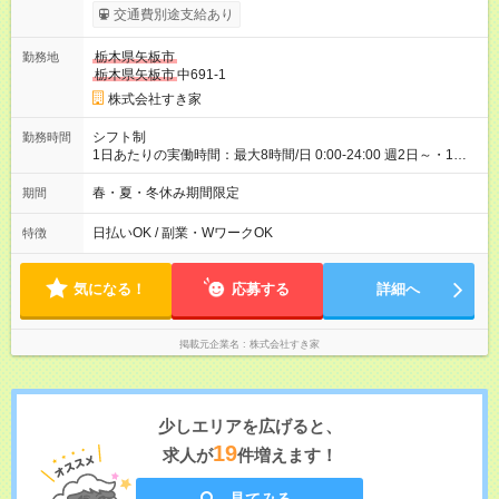
1413円 高校生時給：1080円 【特別手当】早朝手当（5：00-9：
交通費別途支給あり
00）時給+150円 【休日手当】時給＋50円 【試用期間】試用期
間あり 試用期間の長さ：1ヶ月 雇用形態、給与は本採用時と同
栃木県矢板市
勤務地
じです。 試用期間の実態は30日（※条件変更なし）ですが、切
栃木県矢板市
中691-1
り上げで一ヶ月とさせていただきます。 研修制度あり：15時間
(研修中も同時給）
株式会社すき家
シフト制
勤務時間
1日あたりの実働時間：最大8時間/日 0:00-24:00 週2日～・1日
2h～OK ＜シフト例＞ 〇朝帯 5:00-9:00 〇昼帯 9:00-14:00 〇午
後帯 14:00-18:00 〇夜帯 18:00-22:00 〇深夜帯 22:00-翌5:00 基
春・夏・冬休み期間限定
期間
本は固定シフトですが家庭の都合などイレギュラーには対応し
ます♪
日払いOK / 副業・WワークOK
特徴
気になる！
応募する
詳細へ
掲載元企業名
株式会社すき家
少しエリアを広げると、
19
求人が
件増えます！