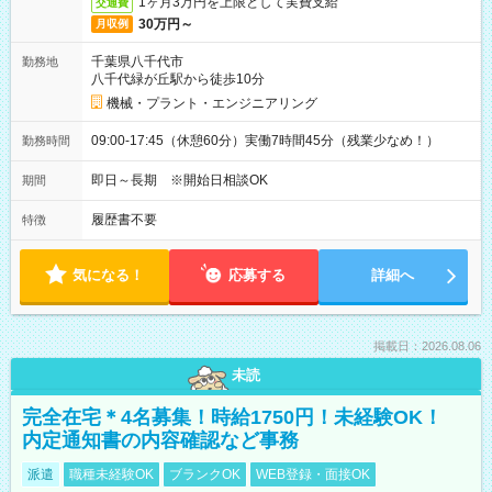
1ヶ月3万円を上限として実費支給
交通費
30万円～
月収例
千葉県八千代市
勤務地
八千代緑が丘駅から徒歩10分
機械・プラント・エンジニアリング
09:00-17:45（休憩60分）実働7時間45分（残業少なめ！）
勤務時間
即日～長期 ※開始日相談OK
期間
履歴書不要
特徴
気になる！
応募する
詳細へ
掲載日：2026.08.06
未読
完全在宅＊4名募集！時給1750円！未経験OK！
内定通知書の内容確認など事務
派遣
職種未経験OK
ブランクOK
WEB登録・面接OK