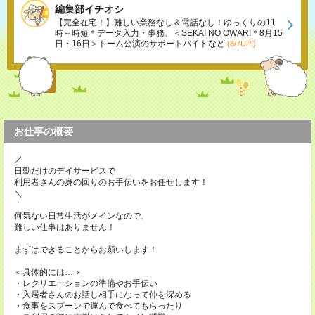
編集部イチオシ
【完全在宅！】難しい業務なし＆電話なし！ゆっくりの11
時～時短＊データ入力・事務、＜SEKAI NO OWARI＊8月15
日・16日＞ドーム公演のサポートバイトなど
(8/7UP!)
お仕事の概要
／
日勤だけのデイサービスで
利用者さんの身の回りのお手伝いをお任せします！
＼
何気ない日常生活がメインなので、
難しい仕事はありません！
まずはできることからお願いします！
＜具体的には…＞
・レクリエーションの準備やお手伝い
・入居者さんのお話し相手になって仲を深める
・食事をスプーンで運んで食べてもらったり