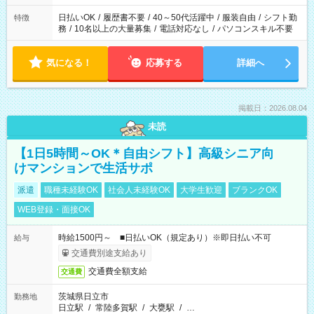
が必要です
日払いOK
/
履歴書不要
/
40～50代活躍中
/
服装自由
/
シフト勤
特徴
務
/
10名以上の大量募集
/
電話対応なし
/
パソコンスキル不要
気になる！
応募する
詳細へ
掲載日：2026.08.04
未読
【1日5時間～OK＊自由シフト】高級シニア向
けマンションで生活サポ
派遣
職種未経験OK
社会人未経験OK
大学生歓迎
ブランクOK
WEB登録・面接OK
時給1500円～ ■日払いOK（規定あり）※即日払い不可
給与
交通費別途支給あり
交通費全額支給
交通費
茨城県日立市
勤務地
日立駅
/
常陸多賀駅
/
大甕駅
/
…