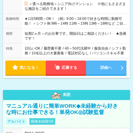
＜選べる勤務地＞シニア向けマンション ※他にもさまざま
な施設をご紹介できます！
★1日5時間～OK！ （例）9:00～18:00で好きな時間に勤務可
勤務時間
能！ ＞シフト例 9時～14時 11時～15時 13時～18時など ご自身
のご都合に合わせて勤務時間をご相談ください！ ★家庭の都合
でお休みや時間の調整が必要な場合も遠慮なくご相談くださ
短期2ヵ月～のお仕事です。開始日はご相談ください！ ★急募
期間
い。
です！
日払いOK
/
履歴書不要
/
40～50代活躍中
/
服装自由
/
シフト勤
特徴
務
/
10名以上の大量募集
/
電話対応なし
/
パソコンスキル不要
気になる！
応募する
詳細へ
未読
マニュアル通りに簡単WORK◆未経験から好き
な時にお仕事できる！単発OK◎試験監督
アルバイト
職種未経験OK