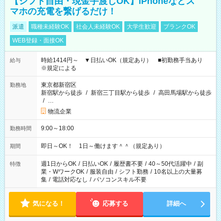
【シフト自由・現金手渡しOK】iPhoneなどス
マホの充電を繋げるだけ！
派遣
職種未経験OK
社会人未経験OK
大学生歓迎
ブランクOK
WEB登録・面接OK
時給1414円～ ▼日払いOK（規定あり） ■初勤務手当あり
給与
※規定による
東京都新宿区
勤務地
新宿駅から徒歩
/
新宿三丁目駅から徒歩
/
高田馬場駅から徒歩
/
…
物流企業
9:00～18:00
勤務時間
即日～OK！ 1日～働けます＾＾（規定あり）
期間
週1日からOK
/
日払いOK
/
履歴書不要
/
40～50代活躍中
/
副
特徴
業・WワークOK
/
服装自由
/
シフト勤務
/
10名以上の大量募
集
/
電話対応なし
/
パソコンスキル不要
気になる！
応募する
詳細へ