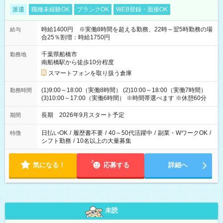
派遣
職種未経験OK
ブランクOK
WEB登録・面接OK
時給1400円 ※実働8時間を超える勤務、22時～翌5時勤務の場
給与
合25％割増：時給1750円
千葉県船橋市
勤務地
南船橋駅から徒歩10分程度
スマートフォンを取り扱う倉庫
(1)9:00～18:00（実働8時間） (2)10:00～18:00（実働7時間）
勤務時間
(3)10:00～17:00（実働6時間） ※時間帯選べます ※休憩60分
長期 2026年9月スタート予定
期間
日払いOK
/
履歴書不要
/
40～50代活躍中
/
副業・WワークOK
/
特徴
シフト勤務
/
10名以上の大量募集
気になる！
応募する
詳細へ
未読