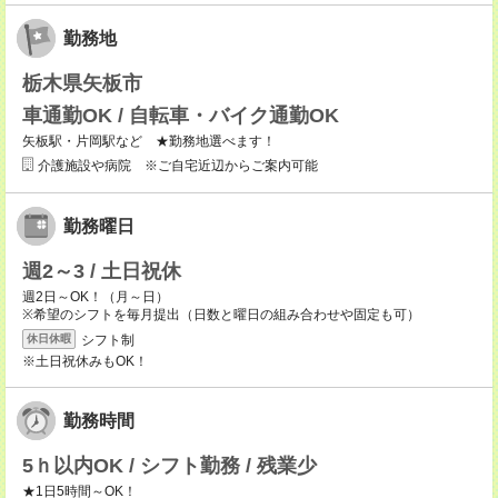
勤務地
栃木県矢板市
車通勤OK / 自転車・バイク通勤OK
矢板駅・片岡駅など ★勤務地選べます！
介護施設や病院 ※ご自宅近辺からご案内可能
勤務曜日
週2～3 / 土日祝休
週2日～OK！（月～日）
※希望のシフトを毎月提出（日数と曜日の組み合わせや固定も可）
シフト制
休日休暇
※土日祝休みもOK！
勤務時間
5ｈ以内OK / シフト勤務 / 残業少
★1日5時間～OK！