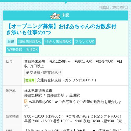
掲載日：2026.08.01
未読
【オープニング募集】おばあちゃんのお散歩付
き添いも仕事の1つ
派遣
職種未経験OK
社会人未経験OK
ブランクOK
WEB登録・面接OK
無資格未経験：時給1250円～ ■週払いOK ■扶養内OK ■日
給与
収1万円以上
交通費別途支給あり
交通費全額支給（ガソリン代もOK！）
交通費
栃木県那須塩原市
勤務地
那須塩原駅
/
西那須野駅
/
黒磯駅
≪車通勤もOK！≫ご自宅近くでご希望の勤務地を紹介しま
す。
9:00～18:00（休憩60分） ■ご希望があれば下記シフトもOK！
勤務時間
早番 7:00～16:00 遅番 10:00～19:00 夜勤 16:30～翌9:30 「家族
と休みを合わせたい」 「余裕を持って夕飯の準備がしたい」
「できれば残業はしたくない」 など、ご希望を教えてください