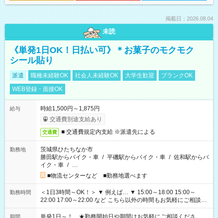
掲載日：2026.08.04
未読
《単発1日OK！日払い可》＊お菓子のモクモク
シール貼り
派遣
職種未経験OK
社会人未経験OK
大学生歓迎
ブランクOK
WEB登録・面接OK
時給1,500円～1,875円
給与
交通費別途支給あり
■ 交通費規定内支給 ※派遣先による
交通費
茨城県ひたちなか市
勤務地
勝田駅からバイク・車
/
平磯駅からバイク・車
/
佐和駅からバ
イク・車
/
…
■物流センターなど ■勤務地選べます
＜1日3時間～OK！＞ ▼ 例えば… ▼ 15:00～18:00 15:00～
勤務時間
22:00 17:00～22:00 など こちら以外の時間もお気軽にご相談く
ださい！
単発1日～！ ★勤務開始日や期間はお気軽にご相談くださ
期間