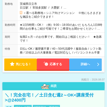
茨城県日立市
勤務地
日立駅
/
常陸多賀駅
/
大甕駅
/
…
＜選べる勤務地＞シニア向けマンション ※他にもさまざま
な施設をご紹介できます！
★1日5時間～OK！ （例）9:00～18:00のあいだ もちろん1日8時
勤務時間
間のお仕事もご紹介可能です！ご希望をお聞かせください！★
家庭の都合でお休みが必要な場合も遠慮なくご相談ください。
※週最低15時間以上の勤務が必要です
短期2ヵ月～のお仕事です。開始日はご相談ください！ ★急募
期間
です！
日払いOK
/
履歴書不要
/
40～50代活躍中
/
服装自由
/
シフト勤
特徴
務
/
10名以上の大量募集
/
電話対応なし
/
パソコンスキル不要
気になる！
応募する
詳細へ
掲載日：2026.08.07
未読
＼！完全在宅！／土日含む週2～OK<講座受付
>@2400円