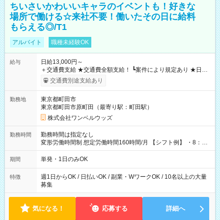
ちいさいかわいいキャラのイベントも！好きな
場所で働ける☆来社不要！働いたその日に給料
もらえる◎/T1
アルバイト
職種未経験OK
日給13,000円～
給与
＋交通費支給 ★交通費全額支給！ ┗案件により規定あり ★日払
いOK！（規定あり） ┗働いたその日に現金GET♪ お仕事後はコ
交通費別途支給あり
ンビニATMから 日払い分を引き落とせます！ 【試用期間】試
用期間なし
東京都町田市
勤務地
東京都町田市原町田（最寄り駅：町田駅）
株式会社ワンベルウッズ
勤務時間は指定なし
勤務時間
変形労働時間制 想定労働時間160時間/月 【シフト例】 ・8：00
～21：00
単発・1日のみOK
期間
週1日からOK / 日払いOK / 副業・WワークOK / 10名以上の大量
特徴
募集
気になる！
応募する
詳細へ