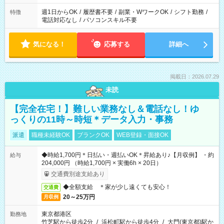
週1日からOK
/
履歴書不要
/
副業・WワークOK
/
シフト勤務
/
特徴
電話対応なし
/
パソコンスキル不要
気になる！
応募する
詳細へ
掲載日：2026.07.29
未読
【完全在宅！】難しい業務なし＆電話なし！ゆ
っくりの11時～時短＊データ入力・事務
派遣
職種未経験OK
ブランクOK
WEB登録・面接OK
◆時給1,700円＊日払い・週払いOK＊昇給あり♪【月収例】 ・約
給与
204,000円 （時給1,700円 × 実働6h × 20日）
交通費別途支給あり
◆全額支給 ＊家が少し遠くても安心！
交通費
20～25万円
月収例
東京都港区
勤務地
竹芝駅から徒歩2分
/
浜松町駅から徒歩4分
/
大門(東京都)駅か