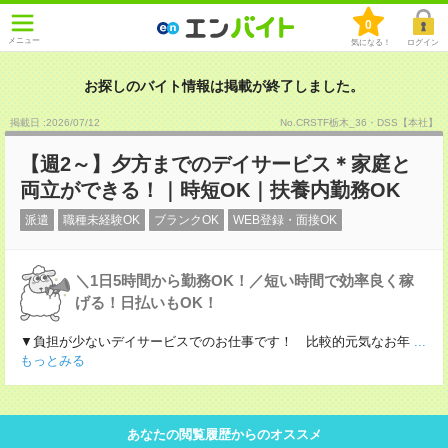
0
メニュー
気になる！
ログイン
お探しのバイト情報は掲載が終了しました。
掲載日 :2026
/
07
/
12
No.CRSTF栃木_36・DSS【本社】
【週2～】夕方までのデイサービス＊家庭と
両立ができる！｜時短OK｜扶養内勤務OK
派遣
職種未経験OK
ブランクOK
WEB登録・面接OK
＼1日5時間から勤務OK！／短い時間で効率良く稼
げる！日払いもOK！
▼負担が少ないデイサービスでのお仕事です！ 比較的元気なお年
...
もっとみる
あなたの閲覧履歴からのオススメ