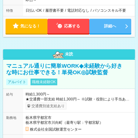
即日～
日払いOK
/
履歴書不要
/
電話対応なし
/
パソコンスキル不要
特徴
気になる！
応募する
詳細へ
未読
マニュアル通りに簡単WORK◆未経験から好き
な時にお仕事できる！単発OK◎試験監督
アルバイト
職種未経験OK
時給1,300円～
給与
★交通費一部支給 時給1,300円～ ※試験・役割により手当あり
※勤務回数により昇給あり 【即給（前払い）オプションあ
交通費別途支給あり
り！】 希望される場合、勤務から1週間ほどで給与の一部を受け
取れます。 ※手数料418円がかかります。 【過去試験日の収入
栃木県宇都宮市
勤務地
例】 ・河合塾模擬試験 8:30～17:30（休憩1時間） 時給1,300円
栃木県宇都宮市川向町（最寄り駅：宇都宮駅）
×8時間＝日収10,400円＋交通費 ※当日の役割により時給＋100
円の場合あり ・国家試験 7:00～13:30（休憩なし） 時給1,300
株式会社全国試験運営センター
円（役割手当＋100円）×6時間＝日収8,400円＋交通費 【試用期