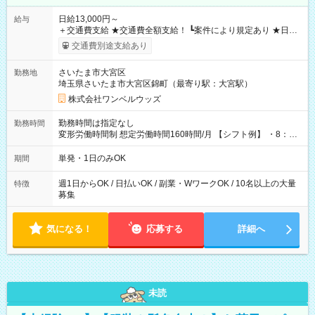
日給13,000円～
給与
＋交通費支給 ★交通費全額支給！ ┗案件により規定あり ★日払
いOK！（規定あり） ┗働いたその日に現金GET♪ お仕事後はコ
交通費別途支給あり
ンビニATMから 日払い分を引き落とせます！ 【試用期間】試
用期間なし
さいたま市大宮区
勤務地
埼玉県さいたま市大宮区錦町（最寄り駅：大宮駅）
株式会社ワンベルウッズ
勤務時間は指定なし
勤務時間
変形労働時間制 想定労働時間160時間/月 【シフト例】 ・8：00
～21：00
単発・1日のみOK
期間
週1日からOK / 日払いOK / 副業・WワークOK / 10名以上の大量
特徴
募集
気になる！
応募する
詳細へ
未読