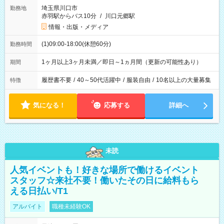
埼玉県川口市
勤務地
赤羽駅からバス10分
/
川口元郷駅
情報・出版・メディア
(1)09:00-18:00(休憩60分)
勤務時間
1ヶ月以上3ヶ月未満／即日～1ヵ月間（更新の可能性あり）
期間
履歴書不要
/
40～50代活躍中
/
服装自由
/
10名以上の大量募集
特徴
気になる！
応募する
詳細へ
未読
人気イベントも！好きな場所で働けるイベント
スタッフ☆来社不要！働いたその日に給料もら
える日払い/T1
アルバイト
職種未経験OK