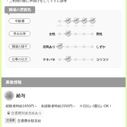
・ご利用の際に声掛けをしてトイレ誘導
職場の雰囲気
年齢層
20代
30
40
50
60
男女比率
女性
男性
職場の様子
活気あり
しずか
仕事の仕方
テキパキ
コツコツ
募集情報
給与
経験者時給1650円～ 未経験者時給1550円～ ※日払い/週払いOK！
交通費別途支給あり
交通費全額支給
交通費