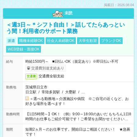
掲載日：2026.08.04
未読
＜週3日～＊シフト自由！＞話してたらあっとい
う間！利用者のサポート業務
派遣
職種未経験OK
社会人未経験OK
大学生歓迎
ブランクOK
WEB登録・面接OK
時給1500円～ ■日払いOK（規定あり）※即日払い不可
給与
交通費別途支給あり
交通費全額支給
交通費
茨城県日立市
勤務地
日立駅
/
常陸多賀駅
/
大甕駅
/
…
＜選べる勤務地＞介護施設や病院 ※ご自宅の近くなど、お
好きな場所を選べます！
【1日5時間～】OK！ （例）9:00～18:00のあいだ もちろん1日8
勤務時間
時間のお仕事もご紹介可能です！ご希望をお聞かせください！
その他の時間帯もあなたのライフスタイルに合わせて お選びい
ただけます！ 【シフト固定もOK】★家庭の都合でお休みが必要
短期2ヵ月～のお仕事です。開始日はご相談ください！ ★急募
期間
な場合も遠慮なくご相談ください。 ※週最低15時間以上の勤務
です！