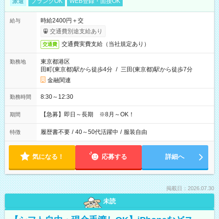
派遣
ブランクOK
WEB登録・面接OK
時給2400円＋交
給与
交通費別途支給あり
交通費実費支給（当社規定あり）
交通費
東京都港区
勤務地
田町(東京都)駅から徒歩4分
/
三田(東京都)駅から徒歩7分
金融関連
8:30～12:30
勤務時間
【急募】即日～長期 ※8月～OK！
期間
履歴書不要
/
40～50代活躍中
/
服装自由
特徴
気になる！
応募する
詳細へ
掲載日：2026.07.30
未読