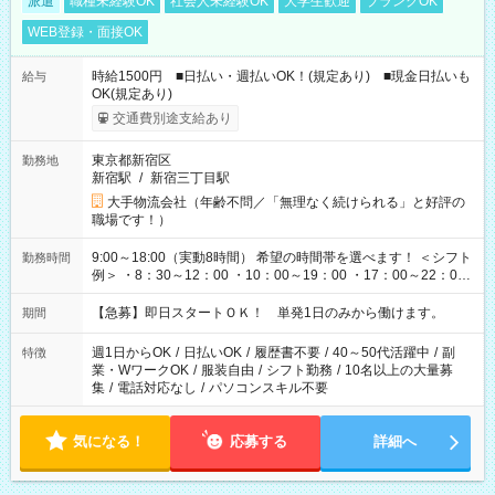
派遣
職種未経験OK
社会人未経験OK
大学生歓迎
ブランクOK
WEB登録・面接OK
時給1500円 ■日払い・週払いOK！(規定あり) ■現金日払いも
給与
OK(規定あり)
交通費別途支給あり
東京都新宿区
勤務地
新宿駅
/
新宿三丁目駅
大手物流会社（年齢不問／「無理なく続けられる」と好評の
職場です！）
9:00～18:00（実動8時間） 希望の時間帯を選べます！ ＜シフト
勤務時間
例＞ ・8：30～12：00 ・10：00～19：00 ・17：00～22：00
・13：00～22：00 ・22：00～翌6：00 など
【急募】即日スタートＯＫ！ 単発1日のみから働けます。
期間
週1日からOK
/
日払いOK
/
履歴書不要
/
40～50代活躍中
/
副
特徴
業・WワークOK
/
服装自由
/
シフト勤務
/
10名以上の大量募
集
/
電話対応なし
/
パソコンスキル不要
気になる！
応募する
詳細へ