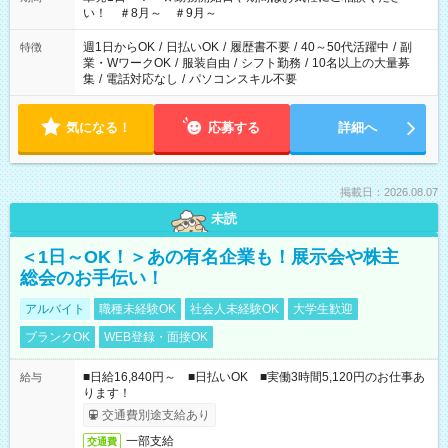
い！ ＃8月～ ＃9月～
週1日からOK
/
日払いOK
/
履歴書不要
/
40～50代活躍中
/
副
特徴
業・WワークOK
/
服装自由
/
シフト勤務
/
10名以上の大量募
集
/
電話対応なし
/
パソコンスキル不要
気になる！
応募する
詳細へ
掲載日：2026.08.07
未読
＜1日～OK！＞あの有名企業も！展示会や株主
総会のお手伝い！
アルバイト
職種未経験OK
社会人未経験OK
大学生歓迎
ブランクOK
WEB登録・面接OK
■日給16,840円～ ■日払いOK ■実働3時間5,120円のお仕事あ
給与
ります！
交通費別途支給あり
一部支給
交通費