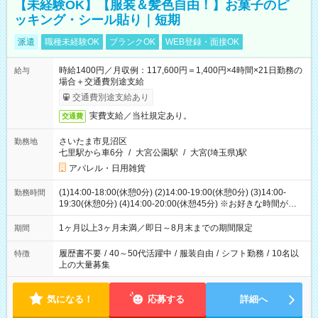
【未経験OK】【服装＆髪色自由！】お菓子のピ
ッキング・シール貼り｜短期
派遣
職種未経験OK
ブランクOK
WEB登録・面接OK
時給1400円／月収例：117,600円＝1,400円×4時間×21日勤務の
給与
場合＋交通費別途支給
交通費別途支給あり
実費支給／当社規定あり。
交通費
さいたま市見沼区
勤務地
七里駅から車6分
/
大宮公園駅
/
大宮(埼玉県)駅
アパレル・日用雑貨
(1)14:00-18:00(休憩0分) (2)14:00-19:00(休憩0分) (3)14:00-
勤務時間
19:30(休憩0分) (4)14:00-20:00(休憩45分) ※お好きな時間が選べ
ます
1ヶ月以上3ヶ月未満／即日～8月末までの期間限定
期間
履歴書不要
/
40～50代活躍中
/
服装自由
/
シフト勤務
/
10名以
特徴
上の大量募集
気になる！
応募する
詳細へ