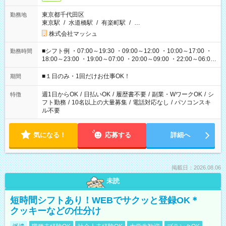
東京都千代田区
勤務地
東京駅
/
水道橋駅
/
有楽町駅
/
…
株式会社マッシュ
■シフト例 ・07:00～19:30 ・09:00～12:00 ・10:00～17:00 ・
勤務時間
18:00～23:00 ・19:00～07:00 ・20:00～09:00 ・22:00～06:00
etc ★最短で3時間で5,120円のお仕事から 15時間で2万円近く稼
げるお仕事も！ ご希望のお時間に合わせてご紹介！ ※シフトは
■１日のみ・1回だけお仕事OK！
期間
現場によって異なります。 ※勿論、休憩時間はあるのでご安心
ください！
週1日からOK
/
日払いOK
/
履歴書不要
/
副業・WワークOK
/
シ
特徴
フト勤務
/
10名以上の大量募集
/
電話対応なし
/
パソコンスキ
ル不要
気になる！
応募する
詳細へ
掲載日：2026.08.06
未読
短時間シフトあり！WEBでサクッと登録OK＊
クッキーなどの仕分け