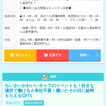
ら徒歩5分
/
…
◆港区にある情報セキュリティ企業◆
◆11：00～18：30のうち実働6時間、休憩60分 ※11：00～18：
勤務時間
00 または 11：30～18：30 。*。ブランクOK！。*。 例え
ば前職が、 在宅/財団法人/事務/コールセンター/受付/販売/カフェ
スタッフ スイーツ販売/ホテルフロント/化粧品販売/など 様々な
＜急募＞即日～長期／8月～9月～も相談OK！応募から最短即日
期間
業界から入社して活躍されています♪
には選考案内♪
日払いOK
/
履歴書不要
/
40～50代活躍中
/
副業・WワークOK
/
特徴
服装自由
/
電話対応なし
気になる！
応募する
詳細へ
未読
ちいさいかわいいキャラのイベントも！好きな
場所で働ける☆来社不要！働いたその日に給料
もらえる◎/T1
アルバイト
職種未経験OK