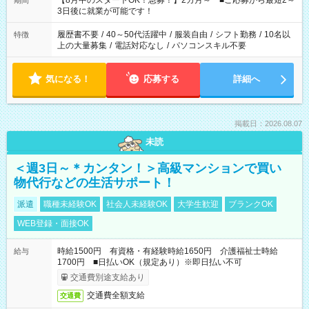
【8月中のスタートOK！急募！】2カ月～ ■ご応募から最短2～
期間
ね。 ※Wワーク希望の方へ 今ご覧のお仕事で希望する勤務時間
3日後に就業が可能です！
と、もう1つのお仕事の勤務時間。 合計で週40時間を超える場
合は応募できません。
履歴書不要
/
40～50代活躍中
/
服装自由
/
シフト勤務
/
10名以
特徴
上の大量募集
/
電話対応なし
/
パソコンスキル不要
気になる！
応募する
詳細へ
掲載日：2026.08.07
未読
＜週3日～＊カンタン！＞高級マンションで買い
物代行などの生活サポート！
派遣
職種未経験OK
社会人未経験OK
大学生歓迎
ブランクOK
WEB登録・面接OK
時給1500円 有資格・有経験時給1650円 介護福祉士時給
給与
1700円 ■日払いOK（規定あり）※即日払い不可
交通費別途支給あり
交通費全額支給
交通費