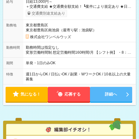
日給13,000円～
給与
＋交通費支給 ★交通費全額支給！ ┗案件により規定あり ★日払
いOK！（規定あり） ┗働いたその日に現金GET♪ お仕事後はコ
交通費別途支給あり
ンビニATMから 日払い分を引き落とせます！ 【試用期間】試
用期間なし
東京都豊島区
勤務地
東京都豊島区南池袋（最寄り駅：池袋駅）
株式会社ワンベルウッズ
勤務時間は指定なし
勤務時間
変形労働時間制 想定労働時間160時間/月 【シフト例】 ・8：00
～21：00
単発・1日のみOK
期間
週1日からOK / 日払いOK / 副業・WワークOK / 10名以上の大量
特徴
募集
気になる！
応募する
詳細へ