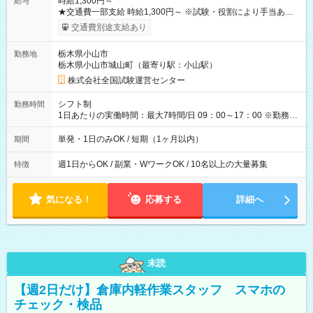
時給1,300円～
給与
★交通費一部支給 時給1,300円～ ※試験・役割により手当あり
※勤務回数により昇給あり 【即給（前払い）オプションあ
交通費別途支給あり
り！】 希望される場合、勤務から1週間ほどで給与の一部を受け
取れます。 ※手数料418円がかかります。 【過去試験日の収入
栃木県小山市
勤務地
例】 ・河合塾模擬試験 8:30～17:30（休憩1時間） 時給1,300円
栃木県小山市城山町（最寄り駅：小山駅）
×8時間＝日収10,400円＋交通費 ※当日の役割により時給＋100
円の場合あり ・国家試験 7:00～13:30（休憩なし） 時給1,300
株式会社全国試験運営センター
円（役割手当＋100円）×6時間＝日収8,400円＋交通費 【試用期
間】試用期間なし
シフト制
勤務時間
1日あたりの実働時間：最大7時間/日 09：00～17：00 ※勤務時
間は 試験により異なります。
単発・1日のみOK / 短期（1ヶ月以内）
期間
週1日からOK / 副業・WワークOK / 10名以上の大量募集
特徴
気になる！
応募する
詳細へ
未読
【週2日だけ】倉庫内軽作業スタッフ スマホの
チェック・検品