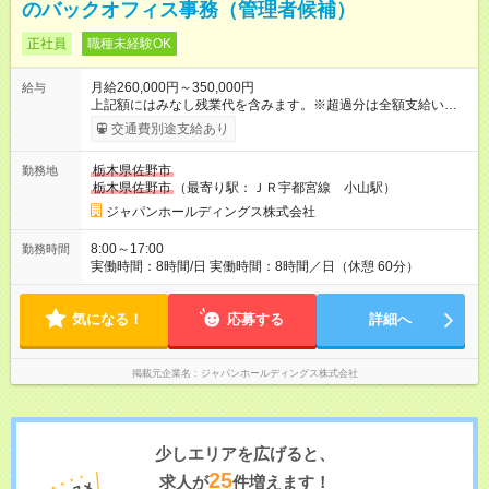
のバックオフィス事務（管理者候補）
正社員
職種未経験OK
月給260,000円～350,000円
給与
上記額にはみなし残業代を含みます。※超過分は全額支給いたし
ます。 みなし残業代 80,000円 ～ 100,000円／月 みなし残業時
交通費別途支給あり
間 45時間／月 ※経験・能力を考慮して決定します。 ◇試用期
間：あり 【試用期間】試用期間あり 試用期間の長さ：6ヶ月
栃木県佐野市
勤務地
※ 雇用形態と給与に、本採用時と異なる部分があります。 雇用
栃木県佐野市
（最寄り駅：ＪＲ宇都宮線 小山駅）
形態：中途採用（契約社員） 給与：時給 1,300円 ～ 1,500円
ジャパンホールディングス株式会社
8:00～17:00
勤務時間
実働時間：8時間/日 実働時間：8時間／日（休憩 60分）
気になる！
応募する
詳細へ
掲載元企業名
ジャパンホールディングス株式会社
少しエリアを広げると、
25
求人が
件増えます！