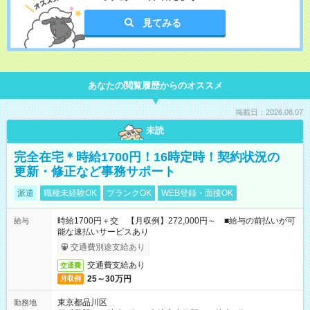
見てみる
あなたの閲覧履歴からのオススメ
掲載日：2026.08.07
未読
完全在宅＊時給1700円！16時定時！契約状況の
更新・修正など事務サポート
派遣
職種未経験OK
ブランクOK
WEB登録・面接OK
時給1700円＋交 【月収例】272,000円～ ■給与の前払いが可
給与
能な速払いサービスあり
交通費別途支給あり
交通費支給あり
交通費
25～30万円
月収例
東京都品川区
勤務地