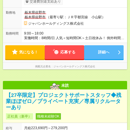
交通費別途支給あり
ります。 雇用形態：中途採用（契約社員） 給与：本採用時と同
じです。
栃木県佐野市
勤務地
栃木県佐野市
（最寄り駅：ＪＲ宇都宮線 小山駅）
ジャパンホールディングス株式会社
9:00～18:00
勤務時間
実働時間：8時間/日 人気＜短時間OK＞土日祝休み！ 例外時間は
応相談。
気になる！
応募する
詳細へ
掲載元企業名
ジャパンホールディングス株式会社
未読
【27卒限定】プロジェクトサポートスタッフ◆残
業ほぼゼロ／プライベート充実／専属リクルータ
ーあり
正社員（新卒）
職種未経験OK
月給223,690円～279,200円
給与