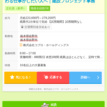
わる仕事がしたい人へ｜建設プロジェクト事務
正社員（新卒）
職種未経験OK
月給223,690円～279,200円
給与
残業代1分単位で支給 【試用期間】試用期間なし
交通費別途支給あり
栃木県佐野市
勤務地
栃木県佐野市
株式会社コプロ・ホールディングス
8:00～17:00
勤務時間
実働時間：8時間/日 休憩1時間 残業はほとんどなく、定時で帰れ
る日が多い働き方です。 毎日の業務は進捗管理や事務が中心な
ので、 「今日やるべき仕事」が終われば、自然と区切りをつけ
10名以上の大量募集
特徴
やすいのが特長。 突発的な対応も少なく、無理をさせない働き
方を大切にしています。
気になる！
応募する
詳細へ
掲載元企業名
株式会社コプロ・ホールディングス
未読