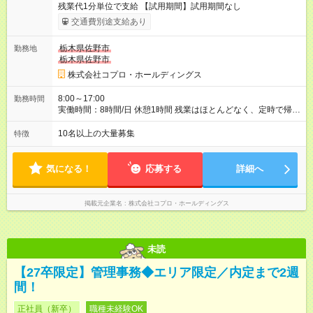
残業代1分単位で支給 【試用期間】試用期間なし
交通費別途支給あり
栃木県佐野市
勤務地
栃木県佐野市
株式会社コプロ・ホールディングス
8:00～17:00
勤務時間
実働時間：8時間/日 休憩1時間 残業はほとんどなく、定時で帰れ
る日が多い働き方です。 毎日の業務は進捗管理や事務が中心な
ので、 「今日やるべき仕事」が終われば、自然と区切りをつけ
10名以上の大量募集
特徴
やすいのが特長。 突発的な対応も少なく、無理をさせない働き
方を大切にしています。
気になる！
応募する
詳細へ
掲載元企業名
株式会社コプロ・ホールディングス
未読
【27卒限定】管理事務◆エリア限定／内定まで2週
間！
正社員（新卒）
職種未経験OK