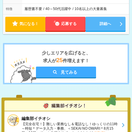
履歴書不要
/
40～50代活躍中
/
10名以上の大量募集
特徴
気になる！
応募する
詳細へ
少しエリアを広げると、
25
求人が
件増えます！
見てみる
編集部イチオシ
【完全在宅！】難しい業務なし＆電話なし！ゆっくりの11時
～時短＊データ入力・事務、＜SEKAI NO OWARI＊8月15