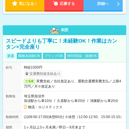
気になる！
応募する
詳細へ
未読
スピードよりも丁寧に！未経験OK！作業はカン
タン×完全座り
派遣
職種未経験OK
ブランクOK
WEB登録・面接OK
時給1500円
給与
交通費別途支給あり
実費支給／当社規定あり。通勤交通費実費支払／上限4
交通費
万円／月※規定あり
埼玉県加須市
勤務地
加須駅から車10分
/
久喜駅から車20分
/
鴻巣駅から車20分
物流・ロジスティクス
(1)09:00-17:00(休憩60分) ※休憩（12:00-12:50、15:00-15:10）
勤務時間
1ヶ月以上3ヶ月未満／即日～9月末まで
期間