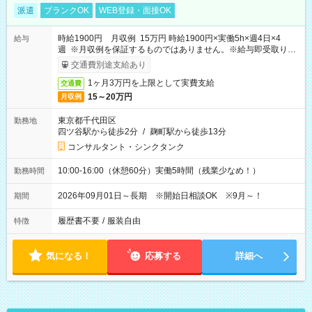
派遣
ブランクOK
WEB登録・面接OK
時給1900円 月収例 15万円 時給1900円×実働5h×週4日×4
給与
週 ※月収例を保証するものではありません。※給与即受取りサ
ービス利用可（利用条件有）
交通費別途支給あり
1ヶ月3万円を上限として実費支給
交通費
15～20万円
月収例
東京都千代田区
勤務地
四ツ谷駅から徒歩2分
/
麹町駅から徒歩13分
コンサルタント・シンクタンク
10:00-16:00（休憩60分）実働5時間（残業少なめ！）
勤務時間
2026年09月01日～長期 ※開始日相談OK ※9月～！
期間
履歴書不要
/
服装自由
特徴
気になる！
応募する
詳細へ