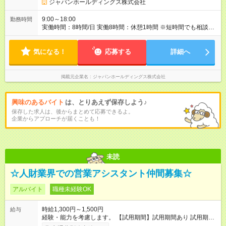
ジャパンホールディングス株式会社
9:00～18:00
勤務時間
実働時間：8時間/日 実働8時間：休憩1時間 ※短時間でも相談可
能 例(1) 10:00～15:00 例(2) 12:00～17:00
気になる！
応募する
詳細へ
掲載元企業名
ジャパンホールディングス株式会社
興味のあるバイト
は、とりあえず保存しよう♪
保存した求人は、後からまとめて応募できるよ。
企業からアプローチが届くことも！
未読
☆人財業界での営業アシスタント仲間募集☆
アルバイト
職種未経験OK
時給1,300円～1,500円
給与
経験・能力を考慮します。 【試用期間】試用期間あり 試用期間
の長さ：6ヶ月 ※ 雇用形態と給与に、本採用時と異なる部分があ