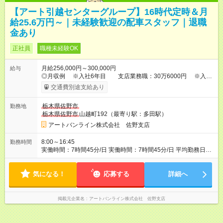
【アート引越センターグループ】16時代定時＆月
給25.6万円～｜未経験歓迎の配車スタッフ｜退職
金あり
正社員
職種未経験OK
月給256,000円～300,000円
給与
◎月収例 ※入社6年目 支店業務職：30万6000円 ※入社
11年目 営業配車職：38万6000円 ◇月給は基本給（24万6000
交通費別途支給あり
円）に地域手当（10,000円）を含みます ◇超過分は別途支給 ◇
子供手当：5,000円 ◇交通費：最大20,000円まで（公共交通機
栃木県佐野市
勤務地
関・自動車・バイク） 【試用期間】試用期間あり 試用期間の長
栃木県佐野市
山越町192（最寄り駅：多田駅）
さ：3ヶ月 雇用形態、給与は本採用時と同じです。
アートバンライン株式会社 佐野支店
8:00～16:45
勤務時間
実働時間：7時間45分/日 実働時間：7時間45分/日 平均勤務日
数：1か月あたり 21～22日 最低勤務日数：5日/週 日勤の他、
夜勤もございます。詳しくは面接の際にご説明させて頂きます
気になる！
応募する
詳細へ
掲載元企業名
アートバンライン株式会社 佐野支店