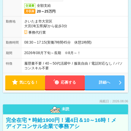
全額支給
交通費
20～25万円
月収例
さいたま市大宮区
勤務地
大宮(埼玉県)駅から徒歩3分
事務代行業
08:30～17:15(実働7時間45分 休憩1時間)
勤務時間
2026年08月下旬～長期 ※8月～！
期間
履歴書不要
/
40～50代活躍中
/
服装自由
/
電話対応なし
/
パソ
特徴
コンスキル不要
気になる！
応募する
詳細へ
掲載日：2026.08.06
未読
完全在宅＊時給1900円！週4日＆10～16時！メ
ディアコンサル企業で事務アシ