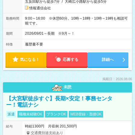
五反田駅から徒歩7分
/
大崎広小路駅から徒歩5分
情報通信会社
9:00～16:00 ※休憩60分。10時～18時・10時～19時も相談可
勤務時間
能です。
2026/09/01～長期 ※9月～！
期間
履歴書不要
特徴
気になる！
応募する
詳細へ
掲載日：2026.08.06
未読
【大宮駅徒歩すぐ】長期×安定！事務センタ
ー！電話ナシ
派遣
職種未経験OK
ブランクOK
WEB登録・面接OK
時給1300円 月収例 201,500円
給与
交通費別途支給あり