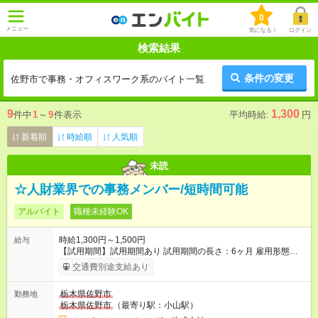
0
メニュー
気になる！
ログイン
検索結果
条件の変更
佐野市で事務・オフィスワーク系のバイト一覧
9
1,300
件中
1
～
9
件表示
平均時給:
円
新着順
時給順
人気順
未読
☆人財業界での事務メンバー/短時間可能
アルバイト
職種未経験OK
時給1,300円～1,500円
給与
【試用期間】試用期間あり 試用期間の長さ：6ヶ月 雇用形態、
給与は本採用時と同じです。
交通費別途支給あり
栃木県佐野市
勤務地
栃木県佐野市
（最寄り駅：小山駅）