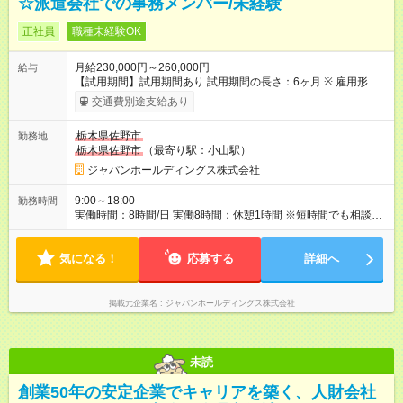
☆派遣会社での事務メンバー/未経験
正社員
職種未経験OK
月給230,000円～260,000円
給与
【試用期間】試用期間あり 試用期間の長さ：6ヶ月 ※ 雇用形態
と給与に、本採用時と異なる部分があります。 雇用形態：アル
交通費別途支給あり
バイト・パート採用 給与：時給 1,300円以上
栃木県佐野市
勤務地
栃木県佐野市
（最寄り駅：小山駅）
ジャパンホールディングス株式会社
9:00～18:00
勤務時間
実働時間：8時間/日 実働8時間：休憩1時間 ※短時間でも相談可
能 例(1) 10:00～15:00 例(2) 12:00～17:00
気になる！
応募する
詳細へ
掲載元企業名
ジャパンホールディングス株式会社
未読
創業50年の安定企業でキャリアを築く、人財会社