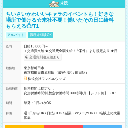
未読
ちいさいかわいいキャラのイベントも！好きな
場所で働ける☆来社不要！働いたその日に給料
もらえる◎/T1
アルバイト
職種未経験OK
日給13,000円～
給与
＋交通費支給 ★交通費全額支給！ ┗案件により規定あり ★日払
いOK！（規定あり） ┗働いたその日に現金GET♪ お仕事後はコ
交通費別途支給あり
ンビニATMから 日払い分を引き落とせます！ 【試用期間】試
用期間なし
東京都町田市
勤務地
東京都町田市原町田（最寄り駅：町田駅）
株式会社ワンベルウッズ
勤務時間は指定なし
勤務時間
変形労働時間制 想定労働時間160時間/月 【シフト例】 ・8：00
～21：00
単発・1日のみOK
期間
週1日からOK / 日払いOK / 副業・WワークOK / 10名以上の大量
特徴
募集