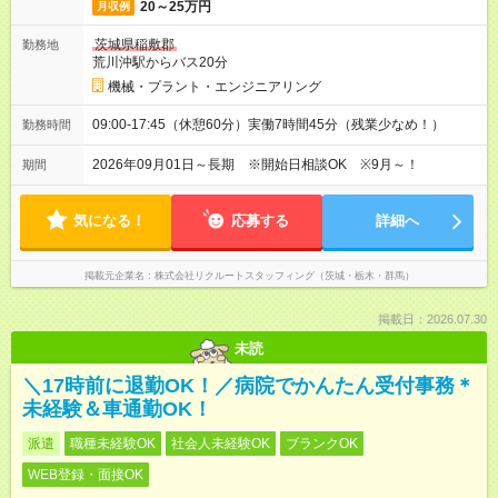
20～25万円
月収例
茨城県稲敷郡
勤務地
荒川沖駅からバス20分
機械・プラント・エンジニアリング
09:00-17:45（休憩60分）実働7時間45分（残業少なめ！）
勤務時間
2026年09月01日～長期 ※開始日相談OK ※9月～！
期間
気になる！
応募する
詳細へ
掲載元企業名
株式会社リクルートスタッフィング（茨城・栃木・群馬）
掲載日：2026.07.30
未読
＼17時前に退勤OK！／病院でかんたん受付事務＊
未経験＆車通勤OK！
派遣
職種未経験OK
社会人未経験OK
ブランクOK
WEB登録・面接OK