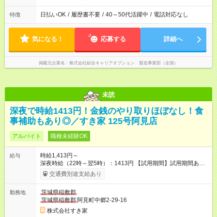
日払いOK
/
履歴書不要
/
40～50代活躍中
/
電話対応なし
特徴
気になる！
応募する
詳細へ
掲載元企業名
株式会社綜合キャリアオプション 製造事業部（全国）
未読
深夜で時給1413円！金銭のやり取りほぼなし！食
事補助もあり◎／すき家 125号阿見店
アルバイト
職種未経験OK
時給1,413円～
給与
深夜時給（22時～翌5時）：1413円 【試用期間】試用期間あり
試用期間の長さ：1ヶ月 雇用形態、給与は本採用時と同じです。
交通費別途支給あり
試用期間の実態は30日（※条件変更なし）ですが、切り上げで
一ヶ月とさせていただきます。 研修制度あり：15時間(研修中も
茨城県稲敷郡
勤務地
同時給）
茨城県稲敷郡
阿見町中郷2-29-16
株式会社すき家