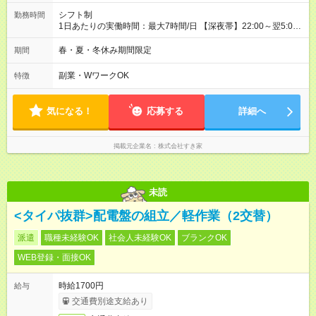
シフト制
勤務時間
1日あたりの実働時間：最大7時間/日 【深夜帯】22:00～翌5:00
週2日～・1日2h～OK◎ ※22:00から翌5:00までは18歳以上の方
のみ勤務可能です（18歳未満の深夜業務禁止のため） ★深夜で
春・夏・冬休み期間限定
期間
も安心して働けます★ すき家では、ワンオペを禁止していま
す。 必ず、2名以上での勤務を行いますので、安心して働けま
副業・WワークOK
特徴
す。
気になる！
応募する
詳細へ
掲載元企業名
株式会社すき家
未読
<タイパ抜群>配電盤の組立／軽作業（2交替）
派遣
職種未経験OK
社会人未経験OK
ブランクOK
WEB登録・面接OK
時給1700円
給与
交通費別途支給あり