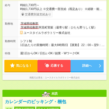
時給1,730円～
給与
時給1,730円以上 ※交通費一部支給（既定あり） ※経験・能力を
考慮して決定します 【収入例】 週1回勤務の場合：1,730円×8時
交通費別途支給あり
間×4回=5万5,360円 週3回勤務の場合：1,730円×8時間×12回
=16万6,080円 【試用期間】試用期間あり 試用期間の長さ：2ヶ
茨城県稲敷郡
勤務地
月 ※ 雇用形態と給与に、本採用時と異なる部分があります。 雇
茨城県稲敷郡
阿見町実穀（最寄り駅：ひたち野うしく駅）
用形態：本採用時と同じです。 給与：時給 1,510円以上
ユースタイルラボラトリー株式会社
シフト制
勤務時間
1日あたりの実働時間：最大8時間/日 【夜勤】 22：00～翌9：
00 ※週1日～OK ／ 夜勤専従 ＊＊ 勤務時間例 ＊＊ ■22時か
ら翌7時 ■23時から翌8時 ■24時から翌9時 など ※上記の時間
週1日からOK / 日払いOK / 副業・WワークOK
特徴
内で8時間勤務（休憩1時間）ご利用者様により、時間は異なり
ます。 ※曜日固定（毎週同じ曜日での勤務となります）
気になる！
応募する
詳細へ
掲載元企業名
ユースタイルラボラトリー株式会社
未読
カレンダーのピッキング・梱包