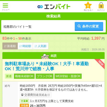
0
メニュー
気になる！
ログイン
検索結果
条件の変更
稲敷郡のバイト一覧
83
1,397
件中
1
～
50
件表示
平均時給:
円
新着順
時給順
人気順
掲載日：2026.08.05
未読
NEW
無料駐車場あり＊未経験OK！大手！車通勤
OK！荒川沖で総務・人事
派遣
職種未経験OK
ブランクOK
WEB登録・面接OK
時給1650円 月収例 26万円 時給1650円×実働7h45m×週5日×4
給与
週+残業5h ※月収例を保証するものではありません。
交通費別途支給あり
1ヶ月3万円を上限として実費支給
交通費
25～30万円
月収例