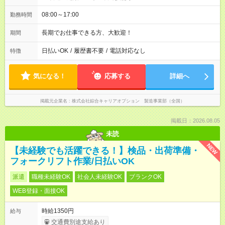
08:00～17:00
勤務時間
長期でお仕事できる方、大歓迎！
期間
日払いOK
/
履歴書不要
/
電話対応なし
特徴
気になる！
応募する
詳細へ
掲載元企業名
株式会社綜合キャリアオプション 製造事業部（全国）
掲載日：2026.08.05
未読
NEW
【未経験でも活躍できる！】検品・出荷準備・
フォークリフト作業/日払いOK
派遣
職種未経験OK
社会人未経験OK
ブランクOK
WEB登録・面接OK
時給1350円
給与
交通費別途支給あり