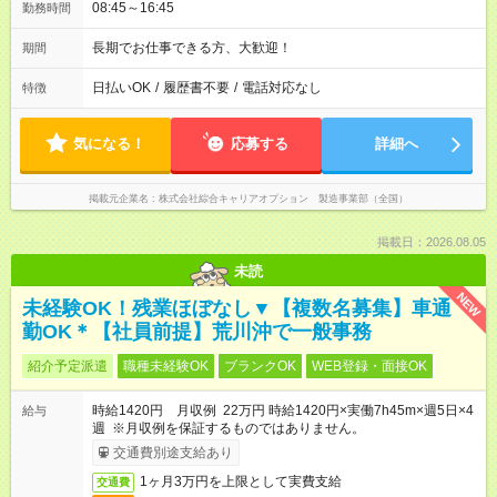
08:45～16:45
勤務時間
長期でお仕事できる方、大歓迎！
期間
日払いOK
/
履歴書不要
/
電話対応なし
特徴
気になる！
応募する
詳細へ
掲載元企業名
株式会社綜合キャリアオプション 製造事業部（全国）
掲載日：2026.08.05
未読
NEW
未経験OK！残業ほぼなし▼【複数名募集】車通
勤OK＊【社員前提】荒川沖で一般事務
紹介予定派遣
職種未経験OK
ブランクOK
WEB登録・面接OK
時給1420円 月収例 22万円 時給1420円×実働7h45m×週5日×4
給与
週 ※月収例を保証するものではありません。
交通費別途支給あり
1ヶ月3万円を上限として実費支給
交通費