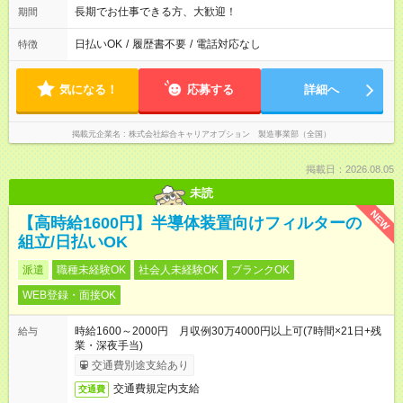
長期でお仕事できる方、大歓迎！
期間
日払いOK
/
履歴書不要
/
電話対応なし
特徴
気になる！
応募する
詳細へ
掲載元企業名
株式会社綜合キャリアオプション 製造事業部（全国）
掲載日：2026.08.05
未読
NEW
【高時給1600円】半導体装置向けフィルターの
組立/日払いOK
派遣
職種未経験OK
社会人未経験OK
ブランクOK
WEB登録・面接OK
時給1600～2000円 月収例30万4000円以上可(7時間×21日+残
給与
業・深夜手当)
交通費別途支給あり
交通費規定内支給
交通費