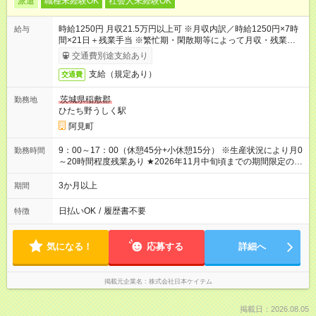
派遣
職種未経験OK
社会人未経験OK
時給1250円 月収21.5万円以上可 ※月収内訳／時給1250円×7時
給与
間×21日＋残業手当 ※繁忙期・閑散期等によって月収・残業時間
は変動します ＊日払い・仮払いOK（アプリでカンタン申請！）
交通費別途支給あり
支給（規定あり）
交通費
茨城県稲敷郡
勤務地
ひたち野うしく駅
阿見町
9：00～17：00（休憩45分+小休憩15分） ※生産状況により月0
勤務時間
～20時間程度残業あり ★2026年11月中旬頃までの期間限定のお
仕事です★
3か月以上
期間
日払いOK
/
履歴書不要
特徴
気になる！
応募する
詳細へ
掲載元企業名
株式会社日本ケイテム
掲載日：2026.08.05