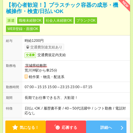
NEW
【初心者歓迎！】プラスチック容器の成形・機
械操作・検査/日払いOK
派遣
職種未経験OK
社会人未経験OK
ブランクOK
WEB登録・面接OK
時給1200円
給与
交通費別途支給あり
交通費規定内支給
交通費
茨城県稲敷郡
勤務地
荒川沖駅から車25分
軽作業・物流・配送系
07:00～15:15 15:00～23:15 23:00～07:15
勤務時間
長期でお仕事できる方、大歓迎！
期間
日払いOK
/
履歴書不要
/
40～50代活躍中
/
シフト勤務
/
電話対
特徴
応なし
気になる！
応募する
詳細へ