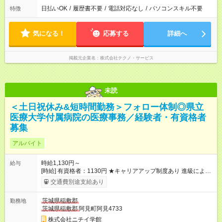
日払いOK
/
履歴書不要
/
電話対応なし
/
パソコンスキル不要
特徴
気になる！
応募する
詳細へ
掲載元企業名
株式会社テクノ・サービス
未読
＜土日祝休み&短時間勤務＞フォロー体制◎県立
医療大学付属病院の医療事務／経験者・有資格者
募集
アルバイト
時給1,130円～
給与
[時給] 有資格者：1130円 ★キャリアアップ制度あり 進級により
給与がアップします！ 【試用期間】試用期間なし
交通費別途支給あり
茨城県稲敷郡
勤務地
茨城県稲敷郡
阿見町阿見4733
株式会社ニチイ学館