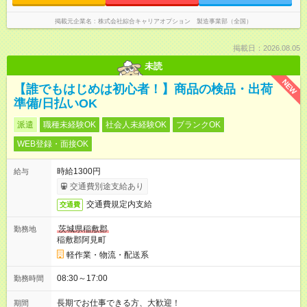
掲載元企業名
株式会社綜合キャリアオプション 製造事業部（全国）
掲載日：2026.08.05
未読
NEW
【誰でもはじめは初心者！】商品の検品・出荷
準備/日払いOK
派遣
職種未経験OK
社会人未経験OK
ブランクOK
WEB登録・面接OK
時給1300円
給与
交通費別途支給あり
交通費規定内支給
交通費
茨城県稲敷郡
勤務地
稲敷郡阿見町
軽作業・物流・配送系
08:30～17:00
勤務時間
長期でお仕事できる方、大歓迎！
期間