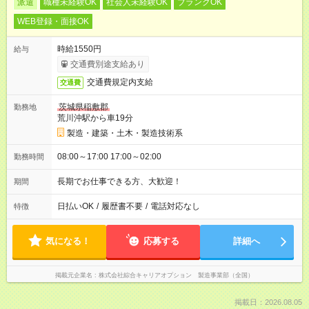
派遣
職種未経験OK
社会人未経験OK
ブランクOK
WEB登録・面接OK
時給1550円
給与
交通費別途支給あり
交通費規定内支給
交通費
茨城県稲敷郡
勤務地
荒川沖駅から車19分
製造・建築・土木・製造技術系
08:00～17:00 17:00～02:00
勤務時間
長期でお仕事できる方、大歓迎！
期間
日払いOK
/
履歴書不要
/
電話対応なし
特徴
気になる！
応募する
詳細へ
掲載元企業名
株式会社綜合キャリアオプション 製造事業部（全国）
掲載日：2026.08.05