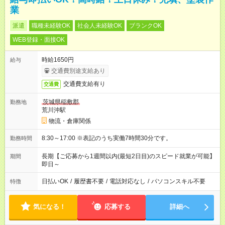
業
派遣
職種未経験OK
社会人未経験OK
ブランクOK
WEB登録・面接OK
時給1650円
給与
交通費別途支給あり
交通費支給有り
交通費
茨城県稲敷郡
勤務地
荒川沖駅
物流・倉庫関係
8:30～17:00 ※表記のうち実働7時間30分です。
勤務時間
長期【ご応募から1週間以内(最短2日目)のスピード就業が可能】
期間
即日～
日払いOK
/
履歴書不要
/
電話対応なし
/
パソコンスキル不要
特徴
気になる！
応募する
詳細へ