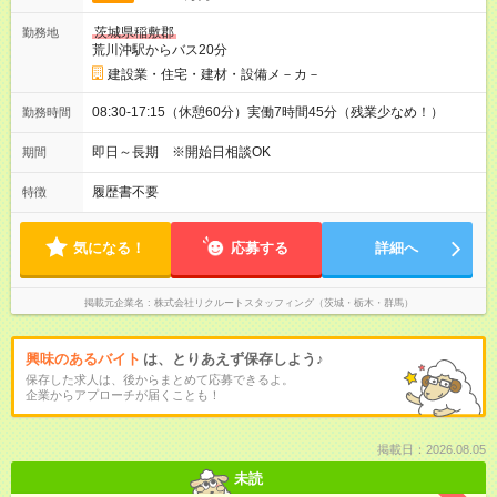
茨城県稲敷郡
勤務地
荒川沖駅からバス20分
建設業・住宅・建材・設備メ－カ－
08:30-17:15（休憩60分）実働7時間45分（残業少なめ！）
勤務時間
即日～長期 ※開始日相談OK
期間
履歴書不要
特徴
気になる！
応募する
詳細へ
掲載元企業名
株式会社リクルートスタッフィング（茨城・栃木・群馬）
興味のあるバイト
は、とりあえず保存しよう♪
保存した求人は、後からまとめて応募できるよ。
企業からアプローチが届くことも！
掲載日：2026.08.05
未読