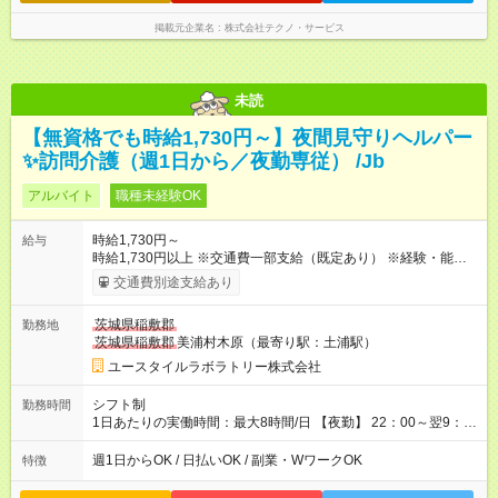
掲載元企業名
株式会社テクノ・サービス
未読
【無資格でも時給1,730円～】夜間見守りヘルパー
✨訪問介護（週1日から／夜勤専従） /Jb
アルバイト
職種未経験OK
時給1,730円～
給与
時給1,730円以上 ※交通費一部支給（既定あり） ※経験・能力を
考慮して決定します 【収入例】 週1回勤務の場合：1,730円×8時
交通費別途支給あり
間×4回=5万5,360円 週3回勤務の場合：1,730円×8時間×12回
=16万6,080円 【試用期間】試用期間あり 試用期間の長さ：2ヶ
茨城県稲敷郡
勤務地
月 ※ 雇用形態と給与に、本採用時と異なる部分があります。 雇
茨城県稲敷郡
美浦村木原（最寄り駅：土浦駅）
用形態：本採用時と同じです。 給与：時給 1,510円以上
ユースタイルラボラトリー株式会社
シフト制
勤務時間
1日あたりの実働時間：最大8時間/日 【夜勤】 22：00～翌9：
00 ※週1日～OK ／ 夜勤専従 ＊＊ 勤務時間例 ＊＊ ■22時か
ら翌7時 ■23時から翌8時 ■24時から翌9時 など ※上記の時間
週1日からOK / 日払いOK / 副業・WワークOK
特徴
内で8時間勤務（休憩1時間）ご利用者様により、時間は異なり
ます。 ※曜日固定（毎週同じ曜日での勤務となります）