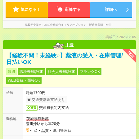
気になる！
応募する
詳細へ
掲載元企業名
株式会社綜合キャリアオプション 製造事業部（全国）
掲載日：2026.08.05
未読
NEW
【経験不問！未経験○】薬液の受入・在庫管理/
日払いOK
派遣
職種未経験OK
社会人未経験OK
ブランクOK
WEB登録・面接OK
時給1700円
給与
交通費別途支給あり
交通費規定内支給
交通費
茨城県稲敷郡
勤務地
荒川沖駅から車20分
生産・品質・運用管理系