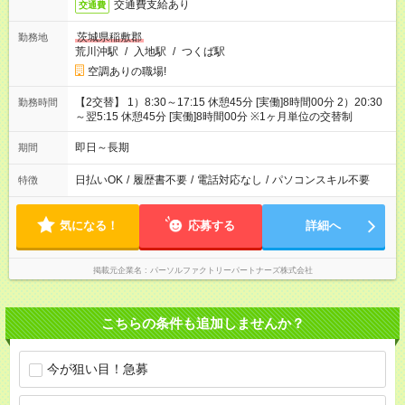
交通費支給あり
交通費
茨城県稲敷郡
勤務地
荒川沖駅
/
入地駅
/
つくば駅
空調ありの職場!
【2交替】 1）8:30～17:15 休憩45分 [実働]8時間00分 2）20:30
勤務時間
～翌5:15 休憩45分 [実働]8時間00分 ※1ヶ月単位の交替制
即日～長期
期間
日払いOK
/
履歴書不要
/
電話対応なし
/
パソコンスキル不要
特徴
気になる！
応募する
詳細へ
掲載元企業名
パーソルファクトリーパートナーズ株式会社
こちらの条件も追加しませんか？
今が狙い目！急募