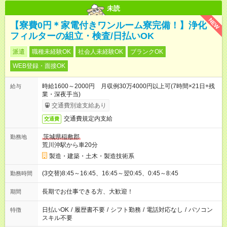
未読
NEW
【寮費0円＊家電付きワンルーム寮完備！】浄化
フィルターの組立・検査/日払いOK
派遣
職種未経験OK
社会人未経験OK
ブランクOK
WEB登録・面接OK
時給1600～2000円 月収例30万4000円以上可(7時間×21日+残
給与
業・深夜手当)
交通費別途支給あり
交通費規定内支給
交通費
茨城県稲敷郡
勤務地
荒川沖駅から車20分
製造・建築・土木・製造技術系
(3交替)8:45～16:45、16:45～翌0:45、0:45～8:45
勤務時間
長期でお仕事できる方、大歓迎！
期間
日払いOK
/
履歴書不要
/
シフト勤務
/
電話対応なし
/
パソコン
特徴
スキル不要