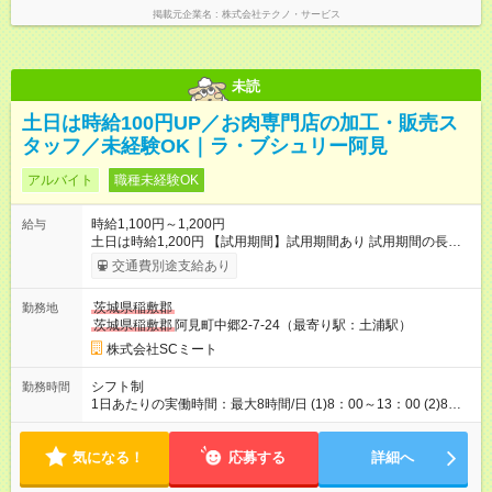
掲載元企業名
株式会社テクノ・サービス
未読
土日は時給100円UP／お肉専門店の加工・販売ス
タッフ／未経験OK｜ラ・ブシュリー阿見
アルバイト
職種未経験OK
時給1,100円～1,200円
給与
土日は時給1,200円 【試用期間】試用期間あり 試用期間の長
さ：1ヶ月 雇用形態、給与は本採用時と同じです。
交通費別途支給あり
茨城県稲敷郡
勤務地
茨城県稲敷郡
阿見町中郷2-7-24（最寄り駅：土浦駅）
株式会社SCミート
シフト制
勤務時間
1日あたりの実働時間：最大8時間/日 (1)8：00～13：00 (2)8：
30～15：00（60分休憩） 週3日～ ※土日どちらか勤務できる方
歓迎！ ※週20時間未満であれば扶養内勤務可能です。 ※週20時
気になる！
間以上の方は社会保険加入可。週5勤務も大歓迎！
応募する
詳細へ