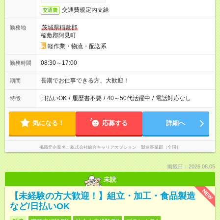
交通費規定内支給
交通費
茨城県稲敷郡
勤務地
稲敷郡阿見町
軽作業・物流・配送系
08:30～17:00
勤務時間
長期でお仕事できる方、大歓迎！
期間
日払いOK
/
履歴書不要
/
40～50代活躍中
/
電話対応なし
特徴
気になる！
応募する
詳細へ
掲載元企業名
株式会社綜合キャリアオプション 製造事業部（全国）
掲載日：2026.08.05
未読
NEW
【未経験の方大歓迎！】組立・加工・食品製造
など/日払いOK