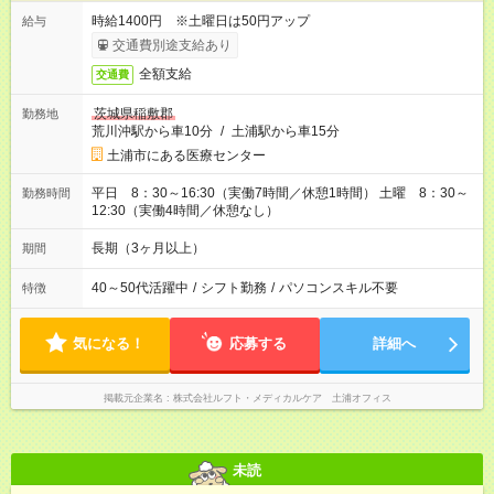
時給1400円 ※土曜日は50円アップ
給与
交通費別途支給あり
全額支給
交通費
茨城県稲敷郡
勤務地
荒川沖駅から車10分
/
土浦駅から車15分
土浦市にある医療センター
平日 8：30～16:30（実働7時間／休憩1時間） 土曜 8：30～
勤務時間
12:30（実働4時間／休憩なし）
長期（3ヶ月以上）
期間
40～50代活躍中
/
シフト勤務
/
パソコンスキル不要
特徴
気になる！
応募する
詳細へ
掲載元企業名
株式会社ルフト・メディカルケア 土浦オフィス
未読