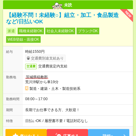
未読
NEW
【経験不問！未経験○】組立・加工・食品製造
など/日払いOK
派遣
職種未経験OK
社会人未経験OK
ブランクOK
WEB登録・面接OK
時給1550円
給与
交通費別途支給あり
交通費規定内支給
交通費
茨城県稲敷郡
勤務地
荒川沖駅から車19分
製造・建築・土木・製造技術系
08:00～17:00
勤務時間
長期でお仕事できる方、大歓迎！
期間
日払いOK
/
履歴書不要
/
電話対応なし
特徴