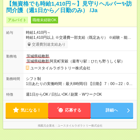
【無資格でも時給1,410円～】見守りヘルパー✨訪
問介護（週1日から／日勤のみ） /Ja
アルバイト
職種未経験OK
時給1,410円～
給与
時給1,410円以上 ※交通費一部支給（既定あり） ※経験・能力を
考慮して決定します 【収入例】 週1回勤務の場合：1,410円×8時
交通費別途支給あり
間×4回=4万5,120円 週3回勤務の場合：1,410円×8時間×12回
=13万5,360円 週5回勤務の場合：1,410円×8時間×20回=22万
茨城県稲敷郡
勤務地
5,600円 【試用期間】試用期間あり 試用期間の長さ：2ヶ月
茨城県稲敷郡
阿見町実穀（最寄り駅：ひたち野うしく駅）
※ 雇用形態と給与に、本採用時と異なる部分があります。 雇用
形態：本採用時と同じです。 給与：時給 1,080円以上
ユースタイルラボラトリー株式会社
シフト制
勤務時間
1日あたりの実働時間：最大8時間/日 【日勤】 7：00～22：00
の間で8時間勤務（休憩時間は法定通り） ※週1日～OK ／ 夜勤
なし ＊＊ 勤務時間例 ＊＊ ■8時から17時 ■9時から18時 ■10
週1日からOK / 日払いOK / 副業・WワークOK
特徴
時から19時 ■12時から21時 など ※訪問先により変動 ※曜日固
定（毎週同じ曜日勤務）
気になる！
応募する
詳細へ
掲載元企業名
ユースタイルラボラトリー株式会社