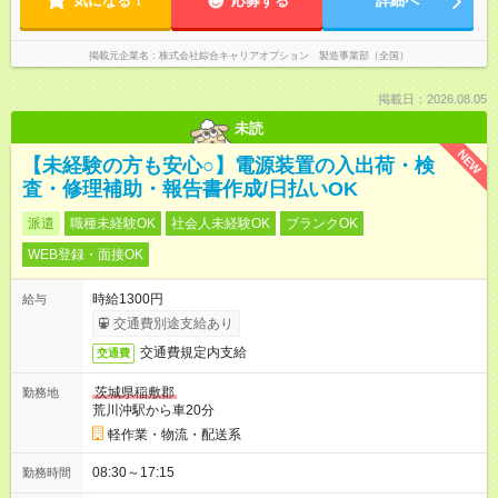
気になる！
応募する
詳細へ
掲載元企業名
株式会社綜合キャリアオプション 製造事業部（全国）
掲載日：2026.08.05
未読
NEW
【未経験の方も安心○】電源装置の入出荷・検
査・修理補助・報告書作成/日払いOK
派遣
職種未経験OK
社会人未経験OK
ブランクOK
WEB登録・面接OK
時給1300円
給与
交通費別途支給あり
交通費規定内支給
交通費
茨城県稲敷郡
勤務地
荒川沖駅から車20分
軽作業・物流・配送系
08:30～17:15
勤務時間