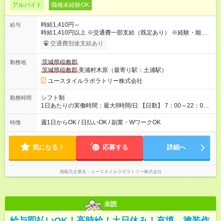
アルバイト
職種未経験OK
時給1,410円～
給与
時給1,410円以上 ※交通費一部支給（既定あり） ※経験・能力を
考慮して決定します 【収入例】 週1回勤務の場合：1,410円×8時
交通費別途支給あり
間×4回=4万5,120円 週3回勤務の場合：1,410円×8時間×12回
=13万5,360円 週5回勤務の場合：1,410円×8時間×20回=22万
茨城県稲敷郡
勤務地
5,600円 【試用期間】試用期間あり 試用期間の長さ：2ヶ月
茨城県稲敷郡
美浦村木原（最寄り駅：土浦駅）
※ 雇用形態と給与に、本採用時と異なる部分があります。 雇用
形態：本採用時と同じです。 給与：時給 1,080円以上
ユースタイルラボラトリー株式会社
シフト制
勤務時間
1日あたりの実働時間：最大8時間/日 【日勤】 7：00～22：00
の間で8時間勤務（休憩時間は法定通り） ※週1日～OK ／ 夜勤
なし ＊＊ 勤務時間例 ＊＊ ■8時から17時 ■9時から18時 ■10
週1日からOK / 日払いOK / 副業・WワークOK
特徴
時から19時 ■12時から21時 など ※訪問先により変動 ※曜日固
定（毎週同じ曜日勤務）
気になる！
応募する
詳細へ
掲載元企業名
ユースタイルラボラトリー株式会社
未読
給与即払いOK！高時給！土日休み！充填、塗装作