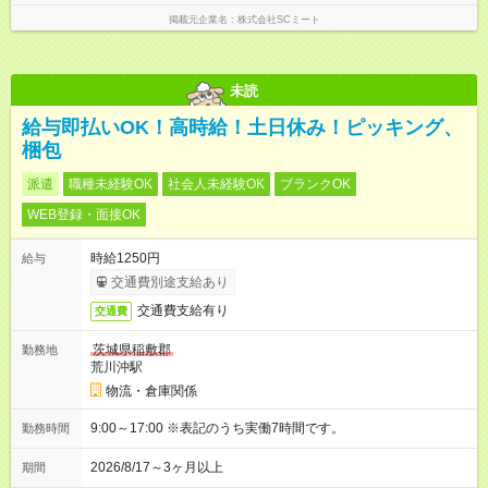
掲載元企業名
株式会社SCミート
未読
給与即払いOK！高時給！土日休み！ピッキング、
梱包
派遣
職種未経験OK
社会人未経験OK
ブランクOK
WEB登録・面接OK
時給1250円
給与
交通費別途支給あり
交通費支給有り
交通費
茨城県稲敷郡
勤務地
荒川沖駅
物流・倉庫関係
9:00～17:00 ※表記のうち実働7時間です。
勤務時間
2026/8/17～3ヶ月以上
期間