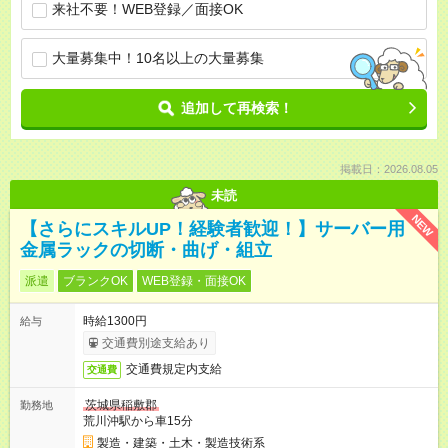
来社不要！WEB登録／面接OK
大量募集中！10名以上の大量募集
追加して再検索！
掲載日：2026.08.05
未読
NEW
【さらにスキルUP！経験者歓迎！】サーバー用
金属ラックの切断・曲げ・組立
派遣
ブランクOK
WEB登録・面接OK
時給1300円
給与
交通費別途支給あり
交通費規定内支給
交通費
茨城県稲敷郡
勤務地
荒川沖駅から車15分
製造・建築・土木・製造技術系