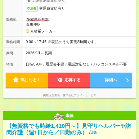
交通費別途支給あり
交通費支給有り
交通費
茨城県稲敷郡
勤務地
荒川沖駅
素材系メーカー
9:00～17:45 ※表記のうち実働8時間です。
勤務時間
2026/9/1～長期
期間
日払いOK
/
履歴書不要
/
電話対応なし
/
パソコンスキル不要
特徴
気になる！
応募する
詳細へ
掲載元企業名
株式会社テクノ・サービス
未読
【無資格でも時給1,410円～】見守りヘルパー✨訪
問介護（週1日から／日勤のみ） /Ja