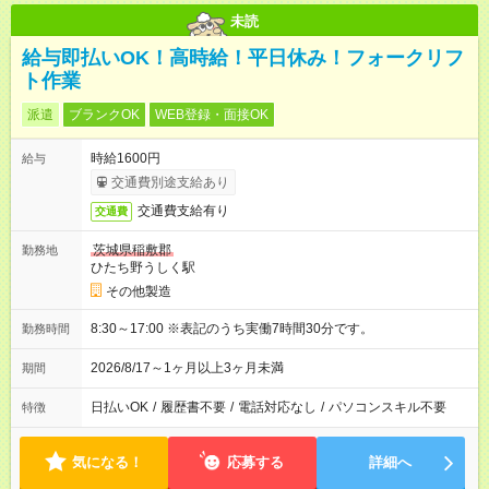
未読
給与即払いOK！高時給！平日休み！フォークリフ
ト作業
派遣
ブランクOK
WEB登録・面接OK
時給1600円
給与
交通費別途支給あり
交通費支給有り
交通費
茨城県稲敷郡
勤務地
ひたち野うしく駅
その他製造
8:30～17:00 ※表記のうち実働7時間30分です。
勤務時間
2026/8/17～1ヶ月以上3ヶ月未満
期間
日払いOK
/
履歴書不要
/
電話対応なし
/
パソコンスキル不要
特徴
気になる！
応募する
詳細へ