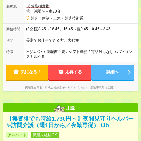
茨城県稲敷郡
勤務地
荒川沖駅から車20分
製造・建築・土木・製造技術系
(3交替)8:45～16:45、16:45～翌0:45、0:45～8:45
勤務時間
長期でお仕事できる方、大歓迎！
期間
日払いOK
/
履歴書不要
/
シフト勤務
/
電話対応なし
/
パソコン
特徴
スキル不要
気になる！
応募する
詳細へ
掲載元企業名
株式会社綜合キャリアオプション 製造事業部（全国）
未読
【無資格でも時給1,730円～】夜間見守りヘルパー
✨訪問介護（週1日から／夜勤専従） /Jb
アルバイト
職種未経験OK