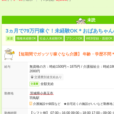
未読
3ヵ月で79万円稼ぐ！未経験OK＊おばあちゃ
派遣
職種未経験OK
社会人未経験OK
ブランクOK
WEB登録・面接OK
【短期間でガッツリ稼ぐなら介護】 年齢・学歴不問＊
無資格の方：時給1500円～1875円 / 介護福祉士：時給180
給与
2000円
交通費別途支給あり
全額支給
交通費
茨城県小美玉市
勤務地
羽鳥駅
介護施設や病院など ★自宅近くの施設がいいなど勤務地
【シフト例】 07:00～16:00 09:00～18:00 17:00
勤務時間