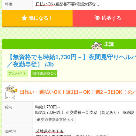
日払いOK
/
履歴書不要
/
電話対応なし
特徴
気になる！
応募する
未読
【無資格でも時給1,730円～】夜間見守りヘル
／夜勤専従） /Jb
アルバイト
職種未経験OK
日払い・週払いOK！週1日～OK！週2～3日OK！の
時給1,730円～
給与
時給1,730円以上 ※交通費一部支給（既定あり） ※経
交通費別途支給あり
茨城県小美玉市
勤務地