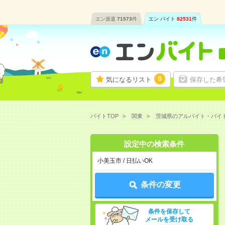
エン派遣
71573
件
エン バイト
82531
件
0
気になるリスト
保存した希
バイトTOP
関東
茨城県のアルバイト・バイ
設定中の検索条件
小美玉市 / 日払いOK
条件の変更
条件を保存して
メールを受け取る