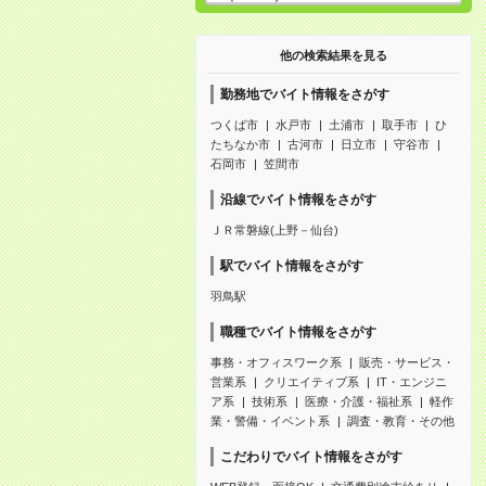
他の検索結果を見る
勤務地でバイト情報をさがす
つくば市
水戸市
土浦市
取手市
ひ
たちなか市
古河市
日立市
守谷市
石岡市
笠間市
沿線でバイト情報をさがす
ＪＲ常磐線(上野－仙台)
駅でバイト情報をさがす
羽鳥駅
職種でバイト情報をさがす
事務・オフィスワーク系
販売・サービス・
営業系
クリエイティブ系
IT・エンジニ
ア系
技術系
医療・介護・福祉系
軽作
業・警備・イベント系
調査・教育・その他
こだわりでバイト情報をさがす