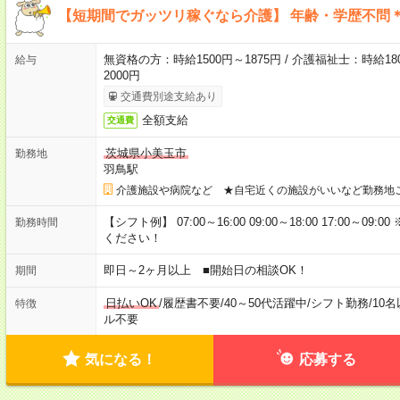
【短期間でガッツリ稼ぐなら介護】 年齢・学歴不問＊
無資格の方：時給1500円～1875円 / 介護福祉士：時給180
給与
2000円
交通費別途支給あり
全額支給
交通費
茨城県小美玉市
勤務地
羽鳥駅
介護施設や病院など ★自宅近くの施設がいいなど勤務地
【シフト例】 07:00～16:00 09:00～18:00 17:00
勤務時間
ください！
即日～2ヶ月以上 ■開始日の相談OK！
期間
日払いOK
/
履歴書不要
/
40～50代活躍中
/
シフト勤務
/
10
特徴
ル不要
気になる！
応募する