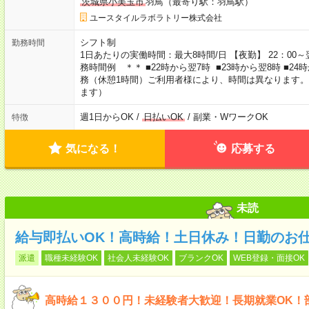
茨城県小美玉市
羽鳥（最寄り駅：羽鳥駅）
ユースタイルラボラトリー株式会社
シフト制
勤務時間
1日あたりの実働時間：最大8時間/日 【夜勤】 22：00～翌
務時間例 ＊＊ ■22時から翌7時 ■23時から翌8時 ■2
務（休憩1時間）ご利用者様により、時間は異なります。
ます）
週1日からOK /
日払いOK
/ 副業・WワークOK
特徴
気になる！
応募する
未読
給与即払いOK！高時給！土日休み！日勤のお
派遣
職種未経験OK
社会人未経験OK
ブランクOK
WEB登録・面接OK
高時給１３００円！未経験者大歓迎！長期就業OK！