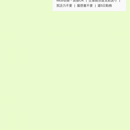
WEB登録・面接OK
交通費別途支給あり
英語力不要
履歴書不要
週5日勤務