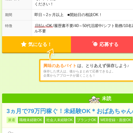
ください！
即日～2ヶ月以上 ■開始日の相談OK！
期間
日払いOK
/
履歴書不要
/
40～50代活躍中
/
シフト勤務
/
10
特徴
ル不要
気になる！
応募する
興味のあるバイト
は、とりあえず保存しよう♪
保存した求人は、後からまとめて応募できるよ。
企業からアプローチが届くことも！
未読
3ヵ月で79万円稼ぐ！未経験OK＊おばあちゃ
派遣
職種未経験OK
社会人未経験OK
ブランクOK
WEB登録・面接OK