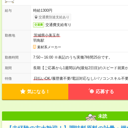
時給1300円
給与
交通費別途支給あり
交通費支給有り
交通費
茨城県小美玉市
勤務地
羽鳥駅
素材系メーカー
7:50～16:00 ※表記のうち実働7時間25分です。
勤務時間
長期【ご応募から1週間以内(最短2日目)のスピード就業
期間
日払いOK
/
履歴書不要
/
電話対応なし
/
パソコンスキル不
特徴
気になる！
応募する
未読