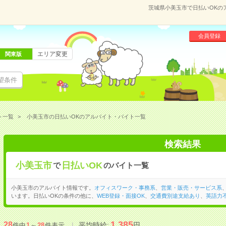
茨城県小美玉市で日払いOKの
会員登録
エリア変更
関東版
望条件
ト一覧
小美玉市の日払いOKのアルバイト・バイト一覧
検索結果
小美玉市
日払いOK
で
のバイト一覧
小美玉市のアルバイト情報です。
オフィスワーク・事務系
、
営業・販売・サービス系
います。日払いOKの条件の他に、
WEB登録・面接OK
、
交通費別途支給あり
、
英語力
1,385
28
平均時給:
円
件中
1
～
28
件表示